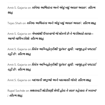
કનિષ્ઠ અભિયંતા અને એવું બધું અઘરું અઘરું : સૌરભ
Amit S. Gajaria
on
શાહ
કનિષ્ઠ અભિયંતા અને એવું બધું અઘરું અઘરું : સૌરભ શાહ
Tejas Shah
on
ગેબમાંથી ઉપરવાળો જે મોકલે છે તે જ વિષયો સાચા—
Amit S. Gajaria
on
આજે ગાલિબ વિશે: સૌરભ શાહ
વિવેક અગ્નિહોત્રીથી ‘ધુરંધર’ સુધી : બાજી હવે પલટાઈ
Amit S. Gajaria
on
રહી છે : સૌરભ શાહ
વિવેક અગ્નિહોત્રીથી ‘ધુરંધર’ સુધી : બાજી હવે પલટાઈ
Amit S. Gajaria
on
રહી છે : સૌરભ શાહ
બદલાતી ઋતુઓ અને બારમાસી લોકો: સૌરભ શાહ
Amit S. Gajaria
on
મથરાવટી થોડીઘણી મેલી હોય તે સારું કહેવાય કે ખરાબ?
Rupal Sachde
on
: સૌરભ શાહ