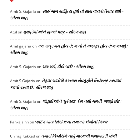
સારું બાળ સાહિત્ય હશે તો સારા વાચકો તૈયાર થશે –
Amit S. Gajaria
on
સૌરભ શાહ
વૃક્ષપ્રેમીઓને ખુલ્લો પત્ર – સૌરભ શાહ
Atul
on
મન માત્ર મન હોય છે, ન તો તે મજબૂત હોય છે ન નબળું :
Amit gajaria
on
સૌરભ શાહ
ચાર મઈ, દીદી ગઈ? : સૌરભ શાહ
Amit S. Gajaria
on
બેફામ આક્ષેપો કરનારા બેવકૂફોને નિર્વસ્ત્ર કરવામાં
Amit S Gajaria
on
આવી રહ્યા છે : સૌરભ શાહ
જેહાદીઓને ‘ધુરંધર2’ કેમ નથી ગમતી, જાણો છો? :
Amit S. Gajaria
on
સૌરભ શાહ
‘કટિંગ ચાય સિરીઝ’ના તમામ 8 લેખોની લિન્ક
Pankajsinh
on
તમારી તિજોરીને તાળું મારવાની જવાબદારી કોની
Chirag Kakkad
on