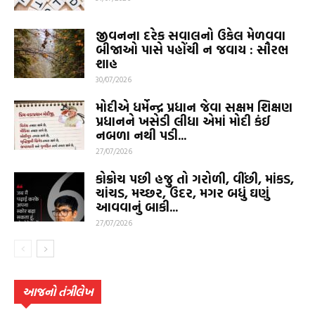
જીવનના દરેક સવાલનો ઉકેલ મેળવવા
બીજાઓ પાસે પહોંચી ન જવાય : સૌરભ
શાહ
30/07/2026
મોદીએ ધર્મેન્દ્ર પ્રધાન જેવા સક્ષમ શિક્ષણ
પ્રધાનને ખસેડી લીધા એમાં મોદી કંઈ
નબળા નથી પડી...
27/07/2026
કોક્રોચ પછી હજુ તો ગરોળી, વીંછી, માંકડ,
ચાંચડ, મચ્છર, ઉંદર, મગર બધું ઘણું
આવવાનું બાકી...
27/07/2026
આજનો તંત્રીલેખ