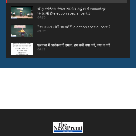
ચીફ જસ્ટિસ રંજન ગોગોઈ કહે છે કે ન્યાયતંત્ર
ખતરામાં છે election special part 3
04:30
"આ વખતે મોદી આવશે?" election special part 2
09:38
पुलवामा में आतंकवादी हमला: हम सभी क्या करें, क्या न करें
06:19
NewsViews audio article Pulwama attack
06:16
bapu raas
06:35
Nandan Nilekeni exclusive interview on Aadhar
card
36:28
maharaj novel award surat speech
23:26