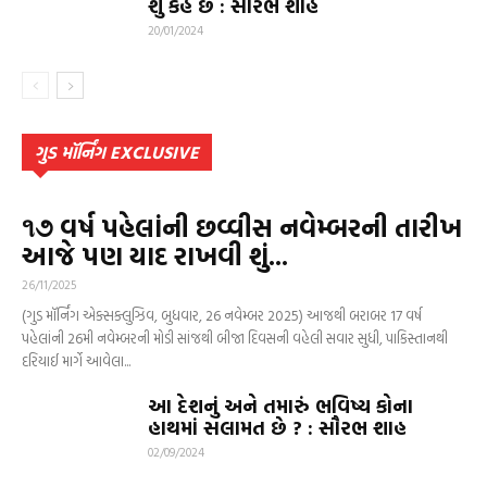
શું કહે છે : સૌરભ શાહ
20/01/2024
ગુડ મૉર્નિંગ EXCLUSIVE
૧૭ વર્ષ પહેલાંની છવ્વીસ નવેમ્બરની તારીખ
આજે પણ યાદ રાખવી શું...
26/11/2025
(ગુડ મૉર્નિંગ એક્સક્લુઝિવ, બુધવાર, 26 નવેમ્બર 2025) આજથી બરાબર 17 વર્ષ
પહેલાંની 26મી નવેમ્બરની મોડી સાંજથી બીજા દિવસની વહેલી સવાર સુધી, પાકિસ્તાનથી
દરિયાઈ માર્ગે આવેલા...
આ દેશનું અને તમારું ભવિષ્ય કોના
હાથમાં સલામત છે ? : સૌરભ શાહ
02/09/2024