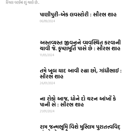
રિયલ વર્લ્ડમાં શું ચાલે છે...
પાણીપુરી-એક લવસ્ટોરી : સૌરભ શાહ
06/09/2024
અસ્તવ્યસ્ત જીવનને વ્યવસ્થિત કરવાની
ચાવી જે. કૃષ્ણમૂર્તિ પાસે છે : સૌરભ શાહ
11/05/2024
તમે ખૂબ યાદ આવી રહ્યા છો, ગાંધીભાઈ :
સૌરભ શાહ
26/01/2024
ના રોકો આજ, ધોને દો ચરન આંખોં કે
પાની સે : સૌરભ શાહ
21/01/2024
રામ જન્મભૂમિ વિશે મુસ્લિમ પુરાતત્ત્વવિદ્