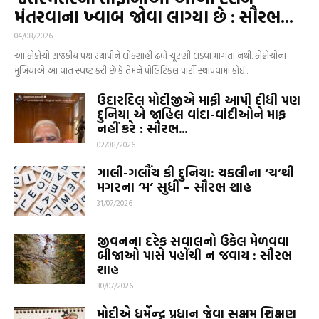
મંતરવાના ખ્વાબ જોવા લાગ્યા છે : સૌરભ...
04/08/2026
આ કોક્રોચો રાજકીય પક્ષ સ્થાપીને લોકશાહી ઢબે ચૂંટણી લડવા માગતા નથી. કોક્રોચોના
મુખિયાએ આ વાત સ્પષ્ટ કરી છે કે તેમને પોલિટિકલ પાર્ટી સ્થાપવામાં કોઈ...
ઉદારદિલ મોદીજીએ માફી આપી દીધી પણ
દુનિયા એ જાહિલ વાંદા-વાંદીઓને માફ
નહીં કરે : સૌરભ...
02/08/2026
ગાલી-ગલૌંચ કી દુનિયા: ચકલીના ‘ચ’થી
મગરના ‘મ’ સુધી – સૌરભ શાહ
31/07/2026
જીવનના દરેક સવાલનો ઉકેલ મેળવવા
બીજાઓ પાસે પહોંચી ન જવાય : સૌરભ
શાહ
30/07/2026
મોદીએ ધર્મેન્દ્ર પ્રધાન જેવા સક્ષમ શિક્ષણ