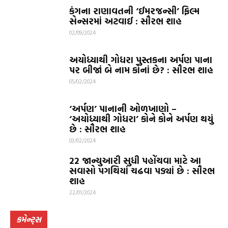
કંગના રાણાવતની ‘ઈમરજન્સી’ ફિલ્મ
સેન્સરમાં અટવાઈ : સૌરભ શાહ
02/09/2024
અયોધ્યાથી ગોધરા પુસ્તકના અર્પણ પાના
પર બીજાં બે નામ કોનાં છે? : સૌરભ શાહ
05/02/2024
‘અર્પણ’ પાનાની ઓળખાણો –
‘અયોધ્યાથી ગોધરા’ કોને કોને અર્પણ થયું
છે : સૌરભ શાહ
03/02/2024
22 જાન્યુઆરી સુધી પહોંચવા માટે આ
સવાસો પગથિયાં ચઢવા પડ્યાં છે : સૌરભ
શાહ
22/01/2024
કમેન્ટ્સ