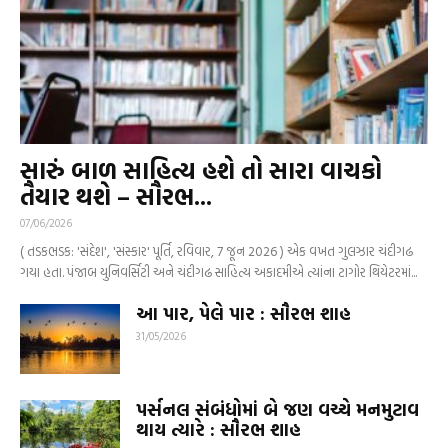
સારું બાળ સાહિત્ય હશે તો સારા વાચકો
તૈયાર થશે – સૌરભ...
07/06/2026
( તડકભડક: 'સંદેશ', 'સંસ્કાર' પૂર્તિ, રવિવાર, 7 જૂન 2026 ) એક વખત ગુલઝાર ચંદીગઢ
ગયા હતા. પંજાબ યુનિવર્સિટી અને ચંદીગઢ સાહિત્ય અકાદમીએ ત્યાંના ટાગોર થિયેટરમાં...
આ પાર, પેલે પાર : સૌરભ શાહ
31/05/2026
પર્સનલ સંબંધોમાં બે જણ વચ્ચે મનમુટાવ
થાય ત્યારે : સૌરભ શાહ