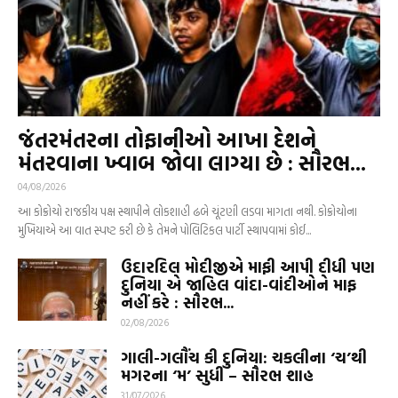
જંતરમંતરના તોફાનીઓ આખા દેશને
મંતરવાના ખ્વાબ જોવા લાગ્યા છે : સૌરભ...
04/08/2026
આ કોક્રોચો રાજકીય પક્ષ સ્થાપીને લોકશાહી ઢબે ચૂંટણી લડવા માગતા નથી. કોક્રોચોના
મુખિયાએ આ વાત સ્પષ્ટ કરી છે કે તેમને પોલિટિકલ પાર્ટી સ્થાપવામાં કોઈ...
ઉદારદિલ મોદીજીએ માફી આપી દીધી પણ
દુનિયા એ જાહિલ વાંદા-વાંદીઓને માફ
નહીં કરે : સૌરભ...
02/08/2026
ગાલી-ગલૌંચ કી દુનિયા: ચકલીના ‘ચ’થી
મગરના ‘મ’ સુધી – સૌરભ શાહ
31/07/2026