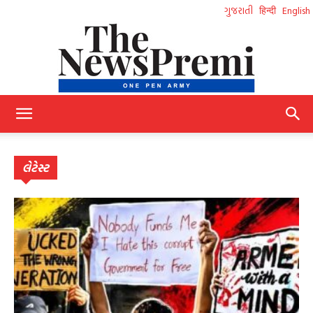
ગુજરાતી
हिन्दी
English
NewsPremi
લેટેસ્ટ
Gujarati