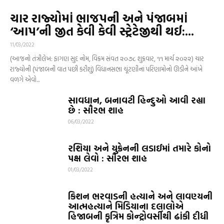
ચાર રાજ્યોમાં ભાજપની અને પંજાબમાં
‘આપ’ની જીત કેવી કેવી સ્ટ્રેટેજીથી થઈ:...
11/03/2022
(આજનો તંત્રીલેખ: ફાગણ સુદ નોમ, વિક્રમ સંવત ૨૦૭૮ શુક્રવાર, ૧૧ માર્ચ ૨૦૨૨) ચાર
રાજ્યોની (પંજાબની વાત પછી કરીશું) વિધાનસભા ચૂંટણીનાં પરિણામોનો ઊડીને આંખે
વળગે એવો...
સાવધાન, બનાવટી હિન્દુઓ આવી રહ્યા
છે : સૌરભ શાહ
06/03/2022
રશિયા અને યુક્રેનની લડાઈમાં તમારે કોનો
પક્ષ લેવો : સૌરભ શાહ
01/03/2022
કિશન ભરવાડની હત્યાને અને લાવણ્યની
આત્મહત્યાને મિડિયાના દલાલોએ
હિજાબની કૃત્રિમ કોન્ટ્રોવર્સીથી ઢાંકી દીધી