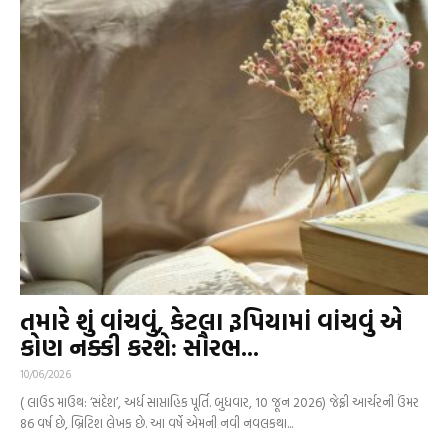
તમારે શું વાંચવું, કેટલા રૂપિયામાં વાંચવું એ
કોણ નક્કી કરશે: સૌરભ...
10/06/2026
( લાઉડ માઉથ: ‘સંદેશ’, અર્ધ સાપ્તાહિક પૂર્તિ. બુધવાર, 10 જૂન 2026) જેફ્રી આર્ચરની ઉંમર
86 વર્ષ છે, બ્રિટિશ લેખક છે. આ વર્ષે એમની નવી નવલકથા...