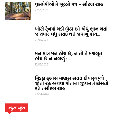
વૃક્ષપ્રેમીઓને ખુલ્લો પત્ર – સૌરભ શાહ
27/05/2026
ખોટી ટ્રેનમાં ચડી બેઠા છો એવું ભાન થતાં
જ તમારે વધુ સતર્ક થઈ જવાનું હોય...
21/05/2026
મન માત્ર મન હોય છે, ન તો તે મજબૂત
હોય છે ન નબળું :...
12/05/2026
મિડલ કલાસ માણસ સતત દીવાસ્વપ્નો
જોતો રહે અથવા પોતાના જીવનને કોસતો
રહે : સૌરભ શાહ
22/04/2026
ન્યુઝ વ્યુઝ