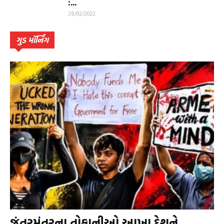
:...
28/02/2022
ગુડ મૉર્નિંગ
જંતરમંતરના તોફાનીઓ આખા દેશને