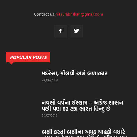
Ajay Sheth R D Burman full video
49:04
Contact us:
hisaurabhshah@gmail.com
ajay sheth r d burman part 4
19:38
‘સંજુ’ ફિલ્મ કેવી છે?
09:54
POPULAR POSTS
મદરેસા, મૌલવી અને બળાત્કાર
24/06/2018
નવસો વર્ષના ઈસ્લામ – અંગ્રેજ શાસન
પછી પણ 82 ટકા ભારત હિન્દુ છે
24/07/2018
બક્ષી કરતાં બક્ષીના અમુક ચાહકો વધારે