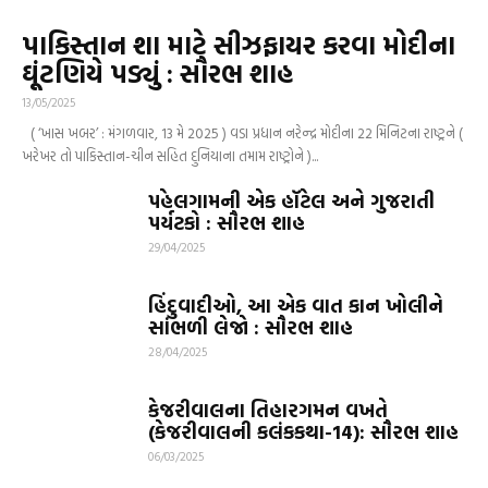
પાકિસ્તાન શા માટે સીઝફાયર કરવા મોદીના
ઘૂંટણિયે પડ્યું : સૌરભ શાહ
13/05/2025
( ‘ખાસ ખબર’ : મંગળવાર, 13 મે 2025 ) વડા પ્રધાન નરેન્દ્ર મોદીના 22 મિનિટના રાષ્ટ્રને (
ખરેખર તો પાકિસ્તાન-ચીન સહિત દુનિયાના તમામ રાષ્ટ્રોને )...
પહેલગામની એક હૉટેલ અને ગુજરાતી
પર્યટકો : સૌરભ શાહ
29/04/2025
હિંદુવાદીઓ, આ એક વાત કાન ખોલીને
સાંભળી લેજો : સૌરભ શાહ
28/04/2025
કેજરીવાલના તિહારગમન વખતે
(કેજરીવાલની કલંકકથા-14): સૌરભ શાહ
06/03/2025