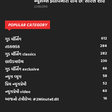
ન્યુસન્સ ફેલાવનારા હોય છે: સૌરભ શાહ
22/08/2018
POPULAR CATEGORY
612
ગુડ મૉર્નિંગ
284
તડકભડક
282
ગુડ મૉર્નિંગ classics
230
લાઉડમાઉથ
66
ગુડ મૉર્નિંગ exclusive
58
ન્યુઝ વ્યુઝ
52
પ્રિય ન્યુઝપ્રેમી
40
ન્યુઝપ્રેમી video
16
આજનો તંત્રીલેખ: #2MinuteEdit