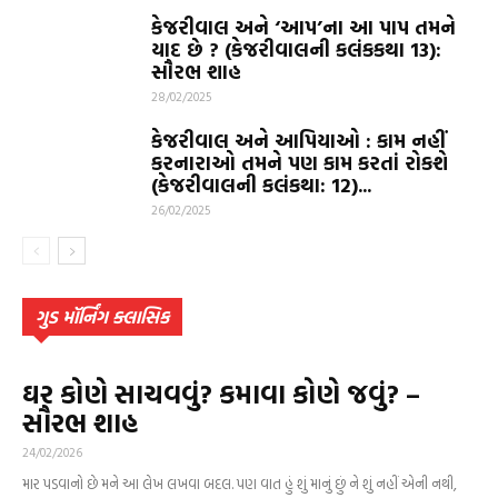
કેજરીવાલ અને ‘આપ’ના આ પાપ તમને
યાદ છે ? (કેજરીવાલની કલંકકથા 13):
સૌરભ શાહ
28/02/2025
કેજરીવાલ અને આપિયાઓ : કામ નહીં
કરનારાઓ તમને પણ કામ કરતાં રોકશે
(કેજરીવાલની કલંકથા: 12)...
26/02/2025
ગુડ મૉર્નિંગ ક્લાસિક
ઘર કોણે સાચવવું? કમાવા કોણે જવું? –
સૌરભ શાહ
24/02/2026
માર પડવાનો છે મને આ લેખ લખવા બદલ. પણ વાત હું શું માનું છું ને શું નહીં એની નથી,