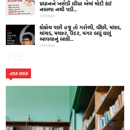
પ્રધાનને ખસેડી લીધા એમાં મોદી કંઈ
નબળા નથી પડી...
27/07/2026
કોક્રોચ પછી હજુ તો ગરોળી, વીંછી, માંકડ,
ચાંચડ, મચ્છર, ઉંદર, મગર બધું ઘણું
આવવાનું બાકી...
27/07/2026
તડક ભડક