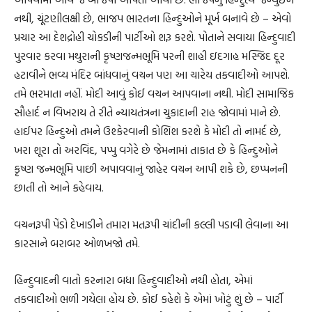
નથી, ચૂંટણીલક્ષી છે, ભાજપ ભારતના હિન્દુઓને મૂર્ખ બનાવે છે – એવો
પ્રચાર આ દેશદ્રોહી ચોકડીની પાર્ટીઓ શરૂ કરશે. પોતાને સવાયા હિન્દુવાદી
પુરવાર કરવા મથુરાની કૃષ્ણજન્મભૂમિ પરની શાહી ઇદગાહ મસ્જિદ દૂર
હટાવીને ભવ્ય મંદિર બાંધવાનું વચન પણ આ ચારેય તકવાદીઓ આપશે.
તમે ભરમાતા નહીં. મોદી આવું કોઈ વચન આપવાના નથી. મોદી સામાજિક
સૌહાર્દ ન વિખરાય તે રીતે ન્યાયતંત્રના ચુકાદાની રાહ જોવામાં માને છે.
હાઈપર હિન્દુઓ તમને ઉશ્કેરવાની કોશિશ કરશે કે મોદી તો નામર્દ છે,
ખરા શૂરા તો અરવિંદ, પપ્પુ વગેરે છે જેમનામાં તાકાત છે કે હિન્દુઓને
કૃષ્ણ જન્મભૂમિ પાછી અપાવવાનું જાહેર વચન આપી શકે છે, છપ્પનની
છાતી તો આને કહેવાય.
વચનરૂપી પેંડો દેખાડીને તમારા મતરૂપી ચાંદીની કલ્લી પડાવી લેવાના આ
કારસાને બરાબર ઓળખજો તમે.
હિન્દુવાદની વાતો કરનારા બધા હિન્દુવાદીઓ નથી હોતા, એમાં
તકવાદીઓ ભળી ગયેલા હોય છે. કોઈ કહેશે કે એમાં ખોટું શું છે – પાર્ટી