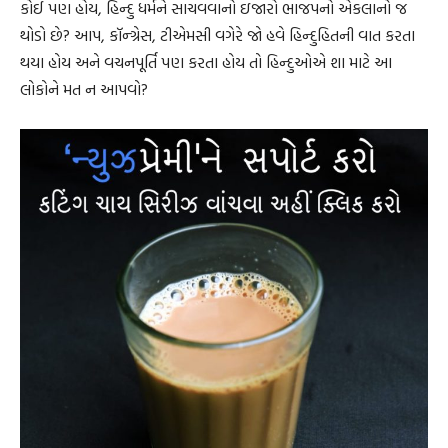
કોઈ પણ હોય, હિન્દુ ધર્મને સાચવવાનો ઇજારો ભાજપનો એકલાનો જ
થોડો છે? આપ, કૉન્ગ્રેસ, ટીએમસી વગેરે જો હવે હિન્દુહિતની વાત કરતા
થયા હોય અને વચનપૂર્તિ પણ કરતા હોય તો હિન્દુઓએ શા માટે આ
લોકોને મત ન આપવો?