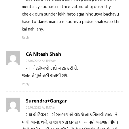
mentality sudharti nathi e vat nu bhuj dukh thy
che.ek dum sunder lekh hato.agar hindutva bachavu
hase to darek manso e sudhrvu padse khali vato thi
kai nahi thy.
Reply
CA Nitesh Shah
06/03/2022 At 11:19 am
આ નૌટંકીબાજો ભલે નાટક કરી લે.
જનતાને મૂર્ખ નહીં બનાવી શકે.
Reply
Surendra+Gangar
06/03/2022 At 11:17 am
ગયા બે દિવસ મા સૌરભભાઈ એ વાંચકો ના પ્રતિભાવો લખ્યા તે
વાંચી આનંદ થયો, લગભગ ત્રણ દાયકા થી આપણે અઢળક વિવિધ