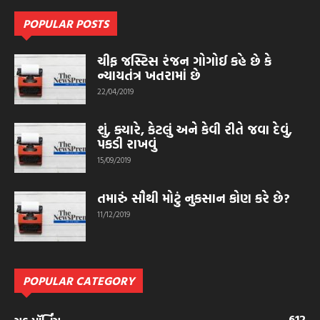
POPULAR POSTS
ચીફ જસ્ટિસ રંજન ગોગોઈ કહે છે કે
ન્યાયતંત્ર ખતરામાં છે
22/04/2019
શું, ક્યારે, કેટલું અને કેવી રીતે જવા દેવું,
પકડી રાખવું
15/09/2019
તમારું સૌથી મોટું નુકસાન કોણ કરે છે?
11/12/2019
POPULAR CATEGORY
612