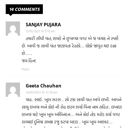
14 COMMENTS
SANJAY PUJARA
12/03/2023 At 9:19 pm
તમારી સીધી વાત, શબ્દો ને છુપાવ્યા વગર એ જ વાચક ને સ્પર્શે
છે. આવી જ સાચી વાત જણાવતા રેહશો…. લોકો જાગૃત થઇ રહ્યા
છે…….
જય હિન્દ
Reply
Geeta Chauhan
26/03/2022 At 12:59 pm
વાહ.. ભાઈ.. ખૂબ સરસ… સો ટકા સાચી વાત આપે લખી.. આપને
સાચુ લખવા અને કોઈ ની સેહ શરમ ભર્યા વિના નામ સહિત.. લખાણ
લખવાં માટે ખૂબ ખૂબ અભિનંદન…. અને કોઈ તોડ મરોડ કર્યા વગર
સચ્ચાઈ દુનિયા સમક્ષ રજુ કરવા બદલ… ખૂબ ખૂબ આભાર….