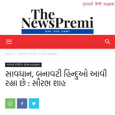
ગુજરાતી
हिन्दी
English
NewsPremi
Home
આજનો તંત્રીલેખ: #2MinuteEdit
આજનો તંત્રીલેખ: #2MinuteEdit
Gujarati
સાવધાન, બનાવટી હિન્દુઓ આવી
રહ્યા છે : સૌરભ શાહ