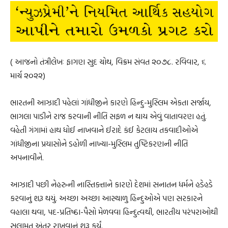
( આજનો તંત્રીલેખઃ ફાગણ સુદ ચોથ, વિક્રમ સંવત ૨૦૭૮. રવિવાર, ૬
માર્ચ ૨૦૨૨)
ભારતની આઝાદી પહેલાં ગાંધીજીને કારણે હિન્દુ-મુસ્લિમ એકતા સર્જાય,
ભાગલા પાડીને રાજ કરવાની નીતિ સફળ ન થાય એવું વાતાવરણ હતું.
વહેતી ગંગામાં હાથ ધોઈ નાખવાને ઈરાદે કંઈ કેટલાય તકવાદીઓએ
ગાંધીજીના પ્રયાસોને ડહોળી નાખ્યા-મુસ્લિમ તુષ્ટિકરણની નીતિ
અપનાવીને.
આઝાદી પછી નેહરુની નાસ્તિક્તાને કારણે દેશમાં સનાતન ધર્મને હડેહડે
કરવાનું શરૂ થયું. અચ્છા અચ્છા આસ્થાળુ હિન્દુઓએ પણ સરકારને
વહાલા થવા, પદ-પ્રતિષ્ઠા-પૈસો મેળવવા હિન્દુત્વથી, ભારતીય પરંપરાઓથી
સલામત અંતર રાખવાનું શરૂ કર્યું.