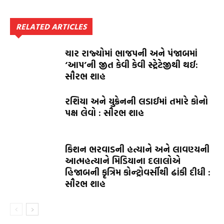
RELATED ARTICLES
ચાર રાજ્યોમાં ભાજપની અને પંજાબમાં
‘આપ’ની જીત કેવી કેવી સ્ટ્રેટેજીથી થઈ:
સૌરભ શાહ
રશિયા અને યુક્રેનની લડાઈમાં તમારે કોનો
પક્ષ લેવો : સૌરભ શાહ
કિશન ભરવાડની હત્યાને અને લાવણ્યની
આત્મહત્યાને મિડિયાના દલાલોએ
હિજાબની કૃત્રિમ કોન્ટ્રોવર્સીથી ઢાંકી દીધી :
સૌરભ શાહ