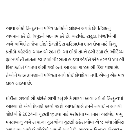
આવા લોકો હિન્દુત્વના પવિત્ર પ્રતીકોને લાંછન લગાડે છે. તિલકનું
અપમાન કરે છે. ત્રિપુંડને બદનામ કરે છે. અરવિંદ, રાહુલ, પિન્કીબેબી
અને અખિલેશ જેવા લોકો ફેન્સી ડ્રેસ હરિફાઇમાં ભાગ લેવા માટે હિન્દુ
પ્રતીકો-પહેરવેશ અપનાવી રહ્યા છે. આ લોકો તમને ઠગી રહ્યા છે. ઔદિચ્ય
બ્રાહ્મણોની નાતના જમણમાં પીરસાતા લાડવા જોઈને એક તરકડો ‘હમ ભી
ડિચ’ કહીને પંગતમાં બેસી ગયો હતો. આ બધા જ ‘હમ ભી ડિચ’ વાળા છે.
તેઓને બ્રાહ્મણપણાની પવિત્રતા સાથે કોઈ લેવાદેવા નથી. એમનું એક માત્ર
લક્ષ્ય લાડવા છે.
મોદીના રાજમાં સૌ કોઈને લાગી રહ્યું છે કે લાડવા ખાવા હશે તો હિન્દુત્વમાં
આસ્થા છે એવો દેખાડો કરવો પડશે. આવતીકાલે તમને નવાઈ ન લાગવી
જોઈએ કે 2024ની ચૂંટણી જીતવા માટે મરણિયા બનનારા અરવિંદ, પપ્પુ,
મમતાબાનુ અને સ.પા.ના ગુંડાઓના ચૂંટણી ઢંઢેરાઓમાં એ જ બધાં પ્રોમિસ
આપવામાં આવે જે બીજેપી આપતી આવી છે. ભાજપનું હિન્દુત્વ જેન્યુઇન