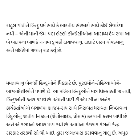
રાહુલ ગાંધીને હિન્દુ ધર્મ સાથે કે ભારતીય સંસ્કારો સાથે કોઈ લેવાદેવા
નથી – એની માની જેમ. પણ લેટલી કૉન્ગ્રેસીઓના આરાધ્ય દેવ સમા આ
બે બદામના બાળકે ગંગામાં ડૂબકી લગાવવાનું, લલાટે ભસ્મ ચોપડવાનું
અને મંદિરોમાં જવાનું શરૂ કર્યું છે.
મમતાબાનુ બેનર્જી હિન્દુઓને ધિક્કારે છે, મુસ્લમોને‐રોહિંગ્યાઓને‐
બાંગ્લાદેશીઓને પંપાળે છે. આ મહિલા હિન્દુઓને માત્ર ધિક્કારતી જ નથી,
હિન્દુઓની કતલ કરાવે છે. એમની પાર્ટી ટી.એમ.સી.ના અનેક
કાર્યકર્તાઓએ બંગાળમાં ભાજપ-સંઘ સાથે નિસબત ધરાવતા નિષ્ઠાવાન
હિંદુઓનું જાતીય નિકંદન (જેનોસાઇડ, પ્રોગ્રામ) કરવાની કસમ ખાધી છે
અને એ કસમનો અમલ પણ કર્યો છે. આમાંના કેટલાક કેસની કેન્દ્ર
સરકાર તરફથી સી.બી.આઈ. દ્વારા જાંચતપાસ કરાવવાનું ચાલુ છે. અમુક