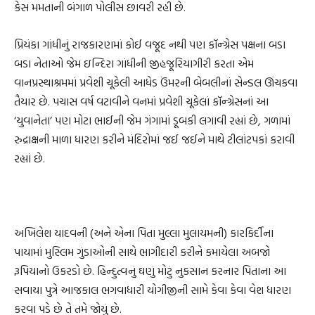
કેસ મમતાની બંગાળ પોલીસ છાવરી રહી છે.
પ્રિયંકા ગાંધીનું રાજકારણમાં કોઈ વજૂદ નથી પણ કૉન્ગ્રેસ પક્ષના બડા
બડા નેતાઓ જેમ ઇન્દિરા ગાંધીની જીહજૂરિયાગીરી કરતા એમ
વાનપ્રસ્થાશ્રમમાં પ્રવેશી ચૂકેલી આધેડ ઉંમરની બેબલીનાં સેન્ડલ ઊંચકવા
તૈયાર છે. પચાસ વર્ષ વટાવીને વનમાં પ્રવેશી ચૂકેલાં કૉન્ગ્રેસનાં આ
‘યુવાનેતા’ પણ મોટા ભાઈની જેમ ગંગામાં ડૂબકી લગાવી રહ્યાં છે, ગળામાં
રુદ્રાક્ષની માળા ધારણ કરીને મંદિરોમાં જઈ જઈને માથે ટીલાંટપકાં કરાવી
રહ્યાં છે.
અખિલેશ યાદવની (અને એના પિતા મુલ્લા મુલાયમની) કારકિર્દીના
પાયામાં મુસ્લિમ ગુંડાઓની સાથે ભાગીદારી કરીને કમાયેલા અબજો
રૂપિયાનો ઉકરડો છે. હિન્દુત્વનું ઘણું મોટું નુકસાન કરનાર પિતાના આ
સવાયા પુત્રે આજકાલ ભગવાધારી યોગીજીની સામે કેવા કેવા વેશ ધારણ
કરવા પડે છે તે તમે જોયું છે.