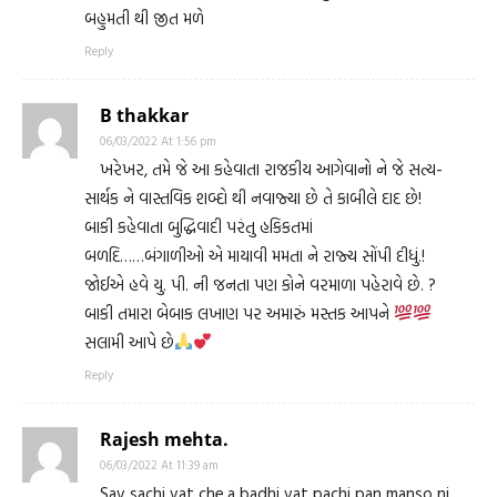
બહુમતી થી જીત મળે
Reply
B thakkar
06/03/2022 At 1:56 pm
ખરેખર, તમે જે આ કહેવાતા રાજકીય આગેવાનો ને જે સત્ય-
સાર્થક ને વાસ્તવિક શબ્દો થી નવાજ્યા છે તે કાબીલે દાદ છે!
બાકી કહેવાતા બુદ્ધિવાદી પરંતુ હકિકતમાં
બળદિ……બંગાળીઓ એ માયાવી મમતા ને રાજ્ય સોંપી દીધું.!
જોઈએ હવે યુ. પી. ની જનતા પણ કોને વરમાળા પહેરાવે છે. ?
બાકી તમારા બેબાક લખાણ પર અમારું મસ્તક આપને
સલામી આપે છે
Reply
Rajesh mehta.
06/03/2022 At 11:39 am
Sav sachi vat che.a badhi vat pachi pan manso ni