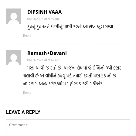
DIPSINH VAAA
06/03/2022 At 9:55 am
દુધનું દુધ અને પાણીનું પાણી કરતો આ લેખ ખૂબ ગમ્યો….
Reply
Ramesh+Devani
06/03/2022 At 9:42 am
મઝા આવી જ રહી છે ,આજના લેખમાં જે લેખિની રૂપી કટાર
ચલાવી છે એ વાંચીને કહેવું પડે તમારી છાતી પણ 56 ની છે.
નમસ્કાર .અન્ય પ્લેટફોર્મ પર ફોરવર્ડ કરી શકીએ?
Reply
LEAVE A REPLY