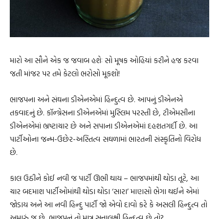
મારો આ સૌને એક જ જવાબ હશેઃ સો મૂષક ઓહિયાં કરીને હજ કરવા
જતી માંજર પર તમે કેટલો ભરોસો મૂકશો!
ભાજપના અને સંઘના ડીએનએમાં હિન્દુત્વ છે. આપનું ડીએનએ
તકવાદનું છે. કૉન્ગ્રેસના ડીએનએમાં મુસ્લિમ પરસ્તી છે, ટીએમસીના
ડીએનએમાં ભ્રષ્ટાચાર છે અને સપાના ડીએનએમાં દહશતગર્દી છે. આ
પાર્ટીઓના જન્મ-ઉછેર-અસ્તિત્વ સઘળામાં ભારતની સંસ્કૃતિનો વિરોધ
છે.
કાલ ઉઠીને કોઈ નવી જ પાર્ટી ઊભી થાય – ભાજપમાંથી થોડા તૂટે, આ
ચાર બદમાશ પાર્ટીઓમાંથી થોડા થોડા ‘સારા’ માણસો ભેગા થઈને એમાં
જોડાય અને આ નવી હિન્દુ પાર્ટી જો એવો દાવો કરે કે અસલી હિન્દુત્વ તો
અમારું જ છે, ભાજપનું તો માત્ર સત્તાલક્ષી હિન્દુત્વ છે તો?