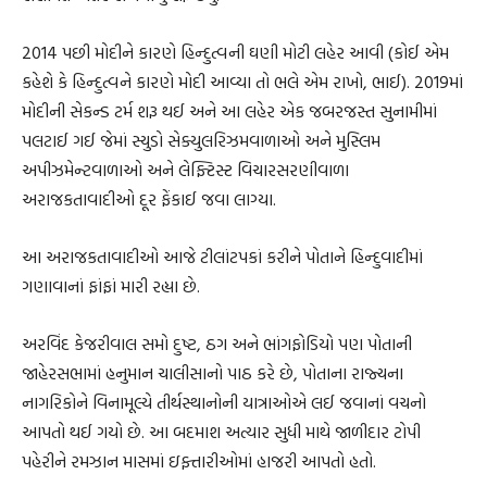
2014 પછી મોદીને કારણે હિન્દુત્વની ઘણી મોટી લહેર આવી (કોઈ એમ
કહેશે કે હિન્દુત્વને કારણે મોદી આવ્યા તો ભલે એમ રાખો, ભાઈ). 2019માં
મોદીની સેકન્ડ ટર્મ શરૂ થઈ અને આ લહેર એક જબરજસ્ત સુનામીમાં
પલટાઈ ગઈ જેમાં સ્યુડો સેક્યુલરિઝમવાળાઓ અને મુસ્લિમ
અપીઝમેન્ટવાળાઓ અને લેફ્ટિસ્ટ વિચારસરણીવાળા
અરાજકતાવાદીઓ દૂર ફેંકાઈ જવા લાગ્યા.
આ અરાજકતાવાદીઓ આજે ટીલાંટપકાં કરીને પોતાને હિન્દુવાદીમાં
ગણાવાનાં ફાંફાં મારી રહ્યા છે.
અરવિંદ કેજરીવાલ સમો દુષ્ટ, ઠગ અને ભાંગફોડિયો પણ પોતાની
જાહેરસભામાં હનુમાન ચાલીસાનો પાઠ કરે છે, પોતાના રાજ્યના
નાગરિકોને વિનામૂલ્યે તીર્થસ્થાનોની યાત્રાઓએ લઈ જવાનાં વચનો
આપતો થઈ ગયો છે. આ બદમાશ અત્યાર સુધી માથે જાળીદાર ટોપી
પહેરીને રમઝાન માસમાં ઇફ્તારીઓમાં હાજરી આપતો હતો.