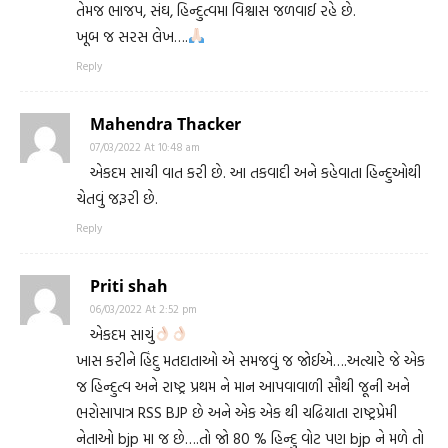
તેમજ ભાજપ, સંઘ, હિન્દુત્વમા વિશ્વાસ જળવાઈ રહે છે.
ખૂબ જ સરસ લેખ….
Reply
Mahendra Thacker
07/03/2022 At 10:48 am
એકદમ સાચી વાત કરી છે. આ તકવાદી અને કહેવાતા હિન્દુઓથી
ચેતવું જરૂરી છે.
Reply
Priti shah
06/03/2022 At 2:52 pm
એકદમ સાચું
ખાસ કરીને હિંદુ મતદાતાઓ એ સમજવું જ જોઈએ….અત્યારે જે એક
જ હિન્દુત્વ અને રાષ્ટ્ર પ્રથમ ને માન આપવાવાળી સૌથી જૂની અને
ભરોસાપાત્ર RSS BJP છે અને એક એક થી ચઢિયાતા રાષ્ટ્રપ્રેમી
નેતાઓ bjp મા જ છે….તો જો 80 % હિન્દુ વોટ પણ bjp ને મળે તો