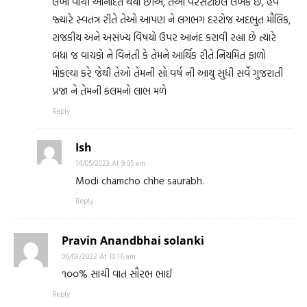
લેખો વાંચી આનંદિત થયા છીએ, તેઓ વરસેટાઈલ લેખક છે, હવે
જ્યારે સ્વતંત્ર રીતે તેઓ આપણ ને લગભગ દરરોજ અદભુત મૌલિક,
રાજકીય અને અસંખ્ય વિષયો ઉપર આનંદ કરાવી રહ્યા છે ત્યારે
બધા જ વાંચકો ને વિનંતી કે તેમને આર્થિક રીતે નિયમિત ફાળો
મોકલ્યા કરે જેથી તેઓ તેમની સો વર્ષ ની આયુ સુધી સર્વે ગુજરાતી
પ્રજા ને તેમની કલમનો લાભ મળે
Reply
Ish
14/05/2023 At 9:05 am
Modi chamcho chhe saurabh.
Reply
Pravin Anandbhai solanki
06/03/2022 At 10:16 am
૧૦૦% સાચી વાત સૌરભ ભાઈ
Reply