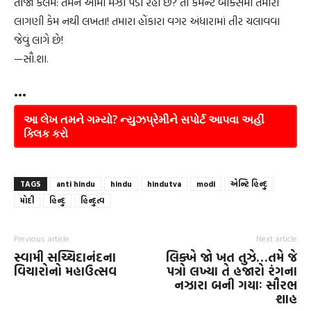
તાજા કલમ: તમને આમાં મઝા પડી રહી છે? તો કમેન્ટ બોક્સમાં તમારી
લાગણી કેમ નથી લખતા! તમારા હોંકારા વગર અંધારામાં તીર ચલાવવા
જેવું લાગે છે!
—સૌ.શા.
•••
આ લેખ તમને ગમ્યો? ન્યુઝપ્રેમીને સપોર્ટ આપવા અહીં
ક્લિક કરો
TAGS
anti hindu
hindu
hindutva
modi
એન્ટિ હિન્દુ
મોદી
હિન્દુ
હિન્દુત્વ
Previous article
Next article
સ્વામી સચ્ચિદાનંદના
લિક્ખે જો ખત તુઝે…તમે જે
વિચારોનો મહાઉત્સવ
પત્રો લખ્યા તે હજારો રંગના
નઝારા બની ગયાઃ સૌરભ
શાહ