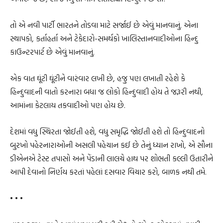
તો એ નવી પાર્ટી ભારતને તોડવા માટે સર્જાઈ છે એવું માનવાનું. એના
સ્થાપકો, કર્તાહર્તા અને ટેકેદારો-સમર્થકો ખાલિસ્તાનવાદીઓના હિન્દુ
કાઉન્ટરપાર્ટ છે એવું માનવાનું.
એક વાત ઘૂંટી ઘૂંટીને વારંવાર લખી છે, હજુ પણ લખાતી રહેશે કે
હિન્દુવાદની વાતો કરનારા બધા જ લોકો હિન્દુવાદી હોય તે જરૂરી નથી,
આમાંના કેટલાય તકવાદીઓ પણ હોય છે.
દેશમાં વધુ સ્થિરતા જોઈતી હશે, વધુ સમૃદ્ધિ જોઈતી હશે તો હિન્દુવાદનો
બુરખો પહેરનારાઓની અસલી પહેચાન કઈ છે તેનું ધ્યાન રાખો, એ સૌના
ડીએનએ ટેસ્ટ તપાસો અને પેંડાની લાલચે હાથ પર શોભતી કલ્લી ઉતારીને
આપી દેવાનો નિર્ણય કરતાં પહેલાં દસવાર વિચાર કરો, બાળક નથી તમે.
• • •