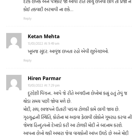
દરેક લેખક અને પત્રકાર જો આવી રીતે સાચુ લખવા લાગે તો પ્રજા ને
કોઈ તકવાદી ભરમાવી ના શકે…
Reply
Ketan Mehta
13/03/2022 At 9:49 am
ખૂબજ સુંદર. આવુંજ લખતા રહો એવી શુભેચ્છઓ.
Reply
Hiren Parmar
10/03/2022 At 7:29 pm
દૂરંદેશી વિઝન.. આપે જે રીતે અગાઉના લેખોમાં કહ્યું હતું તેવું જ
થોડા સમય પછી જોવા મળે છે.
મોદી, સંઘ, ભાજપને ઉતારી પાડવા ટોળકી કામે લાગી જાય છે.
ગૃહયુદ્ધની સ્થિતિ, કોરોના માં અફવા ફેલાવી લોકોને ગૂમરાહ કરવા ની
જેમજ હિન્દુત્વનો દેખાડો કરી આ ટોળકી મોદી ને બદનામ કરશે.
આપના લેખો થકી અમારા જેવા વાચકોની આંખ ઉઘડે છે અને મોદી