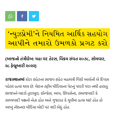
(આજનો તંત્રીલેખ: મહા વદ તેરસ, વિક્રમ સંવત ૨૦૭૮, સોમવાર,
૨૮ ફેબ્રુઆરી ૨૦૨૨)
રાજસ્થાનમાં
કોટા શહેરના ભાજપ શહેર મહામંત્રી વિકી આર્યની બે દિવસ
પહેલાં હત્યા થાય છે. મેઇન સ્ટ્રીમ મીડિયાના પેટનું પાણી પણ નથી હાલતું.
ભાજપને બદલે તૃણમૂલ, કૉન્ગ્રેસ, આપ, શિવસેના, સમાજવાદી કે
સામ્યવાદી પક્ષનો નેતા હોત અને ગુજરાત કે યુપીમાં હત્યા થઈ હોત તો
આખું નૅશનલ મીડિયા મોદી પર ચડી બેઠું હોત.