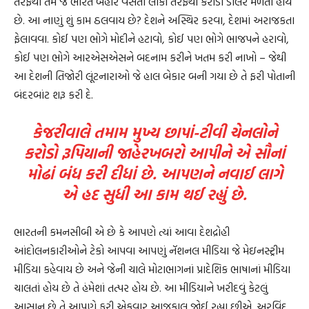
તરફથી તેમ જ ભારત બહાર વસતા લોકો તરફથી કરોડો ડૉલર મળતા હોય
છે. આ નાણું શું કામ ઠલવાય છે? દેશને અસ્થિર કરવા, દેશમાં અરાજકતા
ફેલાવવા. કોઈ પણ ભોગે મોદીને હટાવો, કોઈ પણ ભોગે ભાજપને હરાવો,
કોઈ પણ ભોગે આરએસએસને બદનામ કરીને ખતમ કરી નાખો – જેથી
આ દેશની તિજોરી લૂંટનારાઓ જે હાલ બેકાર બની ગયા છે તે ફરી પોતાની
બંદરબાંટ શરૂ કરી દે.
કેજરીવાલે તમામ મુખ્ય છાપાં-ટીવી ચેનલોને
કરોડો રૂપિયાની જાહેરખબરો આપીને એ સૌનાં
મોઢાં બંધ કરી દીધાં છે. આપણને નવાઈ લાગે
એ હદ સુધી આ કામ થઈ રહ્યું છે.
ભારતની કમનસીબી એ છે કે આપણે ત્યાં આવા દેશદ્રોહી
આંદોલનકારીઓને ટેકો આપવા આપણું નૅશનલ મીડિયા જે મેઇનસ્ટ્રીમ
મીડિયા કહેવાય છે અને જેની ચાલે મોટાભાગનાં પ્રાદેશિક ભાષાનાં મીડિયા
ચાલતાં હોય છે તે હંમેશાં તત્પર હોય છે. આ મીડિયાને ખરીદવું કેટલું
આસાન છે તે આપણે ફરી એકવાર આજકાલ જોઈ રહ્યા છીએ. અરવિંદ