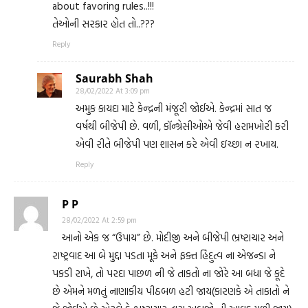
about favoring rules..!!!
તેઓની સરકાર હોત તો..???
Reply
Saurabh Shah
28/02/2022 At 3:09 pm
અમુક કાયદા માટે કેન્દ્રની મંજૂરી જોઈએ. કેન્દ્રમાં સાત જ
વર્ષથી બીજેપી છે. વળી, કૉન્ગ્રેસીઓએ જેવી હરામખોરી કરી
એવી રીતે બીજેપી પણ શાસન કરે એવી ઇચ્છા ન રખાય.
Reply
P P
28/02/2022 At 2:59 pm
આનો એક જ “ઉપાય” છે. મોદીજી અને બીજેપી ભ્રષ્ટાચાર અને
રાષ્ટ્રવાદ આ બે મુદ્દા પડતા મૂકે અને ફક્ત હિંદુત્વ ના એજન્ડા ને
પકડી રાખે, તો પરદા પાછળ ની જે તાકતો ના જોરે આ બધા જે કૂદે
છે એમને મળતું નાણાકીય પીઠબળ હટી જાય(કારણકે એ તાકાતો ને