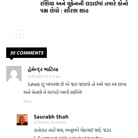
રશિયા અને યુક્રેનની લડાઈમાં તમારે કોનો
પક્ષ લેવો : સૌરભ શાહ
30 COMMENTS
હેમેન્દ્ર ભાટિયા
02/03/2022 At 9:22 am
Saheb શું વ્યવસ્થા છે એ જરા જણાવો તો અમે પણ આ છાપા
અને ચેનલો ને ઘરવટો આપી શકીએ!
Reply
Saurabh Shah
02/03/2022 At 9:49 am
રાતોરાત નહીં થાય, અનુભવે ગોઠવાઈ જશે, જરૂર.