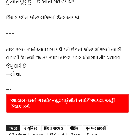
હું તમને પૂછું છું – છે આનો કોઈ ઉપાય?
વિચાર કરીને કમેન્ટ બૉક્સમાં ઉત્તર આપજો.
• • •
તાજા કલમ: તમને આમાં મઝા પડી રહી છે? તો કમેન્ટ બોક્સમાં તમારી
લાગણી કેમ નથી લખતા! તમારા હોંકારા વગર અંધારામાં તીર ચલાવવા
જેવું લાગે છે!
—સૌ.શા.
•••
આ લેખ તમને ગમ્યો? ન્યુઝપ્રેમીને સપોર્ટ આપવા અહીં
ક્લિક કરો
TAGS
કમ્યુનિસ્ટ
કિશન ભરવાડ
મીડિયા
મુનવ્વર ફારુકી