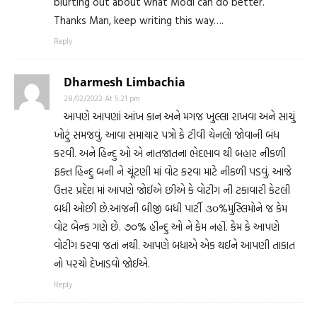
blurting out about what Modi can do better.
Thanks Man, keep writing this way….
Reply
Dharmesh Limbachia
28/02/2022 At 5:21 pm
આપણે આપણાં આંખ કાન અને મગજ ખુલ્લા રાખવા અને સાચું
ખોટું સમજવું. આવા સમાચાર પત્રો કે ટીવી ચેનલો જોવાની બંધ
કરવી. અને હિન્દુ ઓ એ નાતજાતના ભેદભાવ થી બહાર નીકળી
ફક્ત હિન્દુ બની ને ચૂંટણી માં વોટ કરવા માટે નીકળી પડવું. આજે
ઉત્તર પ્રદેશ માં આપણે જોઈએ છીએ કે વોટીંગ ની ટકાવારી કેટલી
બધી ઓછી છે.આજની બીજી બધી પાર્ટી ૩૦%મુસ્લિમોને જ કેમ
વોટ બેન્ક ગણે છે. ૭૦% હીન્દુ ઓ ને કેમ નહીં. કેમ કે આપણે
વોટીંગ કરવા જતાં નથી. આપણે બધાએ એક થઈને આપણી તાકાત
નો પરચો દેખાડવો જોઈએ.
Reply