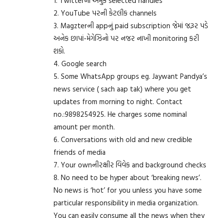
1. Twitterના અમુક selected handles
2. YouTube પરની કેટલીક channels
3. Magzterની appનું paid subscription જેમાં જરૂર પડે
અનેક છાપાં-મેગેઝિનો પર નજર નાખી monitoring કરી
શકો.
4. Google search
5. Some WhatsApp groups eg. Jaywant Pandya’s
news service ( sach aap tak) where you get
updates from morning to night. Contact
no.:9898254925. He charges some nominal
amount per month.
6. Conversations with old and new credible
friends of media
7. Your ownનીરક્ષીર વિવેક and background checks
8. No need to be hyper about ‘breaking news’.
No news is ‘hot’ for you unless you have some
particular responsibility in media organization.
You can easily consume all the news when they