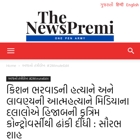
ગુજરાતી
हिन्दी
English
NewsPremi
Home
આજનો તંત્રીલેખ: #2MinuteEdit
આજનો તંત્રીલેખ: #2MinuteEdit
Gujarati
કિશન ભરવાડની હત્યાને અને
લાવણ્યની આત્મહત્યાને મિડિયાના
દલાલોએ હિજાબની કૃત્રિમ
કોન્ટ્રોવર્સીથી ઢાંકી દીધી : સૌરભ
શાહ