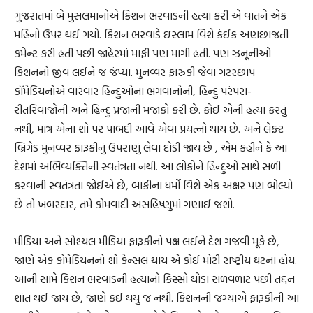
ગુજરાતમાં બે મુસલમાનોએ કિશન ભરવાડની હત્યા કરી એ વાતને એક
મહિનો ઉપર થઈ ગયો. કિશન ભરવાડે ઇસ્લામ વિશે કંઈક અણછાજતી
કમેન્ટ કરી હતી પછી જાહેરમાં માફી પણ માગી હતી. પણ ઝનૂનીઓ
કિશનનો જીવ લઈને જ જંપ્યા. મુનવ્વર ફારુકી જેવા ગટરછાપ
કૉમેડિયનોએ વારંવાર હિન્દુઓના ભગવાનોની, હિન્દુ પરંપરા-
રીતરિવાજોની અને હિન્દુ પ્રજાની મજાકો કરી છે. કોઈ એની હત્યા કરતું
નથી, માત્ર એના શો પર પાબંદી આવે એવા પ્રયત્નો થાય છે. અને લેફ્ટ
બ્રિગેડ મુનવ્વર ફારૂકીનું ઉપરાણું લેવા દોડી જાય છે , એમ કહીને કે આ
દેશમાં અભિવ્યક્તિની સ્વતંત્રતા નથી. આ લોકોને હિન્દુઓ સાથે સળી
કરવાની સ્વતંત્રતા જોઈએ છે, બાકીના ધર્મો વિશે એક અક્ષર પણ બોલ્યો
છે તો ખબરદાર, તમે કોમવાદી અસહિષ્ણુમાં ગણાઈ જશો.
મીડિયા અને સોશ્યલ મીડિયા ફારૂકીનો પક્ષ લઈને દેશ ગજવી મૂકે છે,
જાણે એક કોમેડિયનનો શો કેન્સલ થાય એ કોઈ મોટી રાષ્ટ્રીય ઘટના હોય.
આની સામે કિશન ભરવાડની હત્યાનો કિસ્સો થોડા સળવળાટ પછી તદ્દન
શાંત થઈ જાય છે, જાણે કંઈ થયું જ નથી. કિશનની જગ્યાએ ફારૂકીની આ