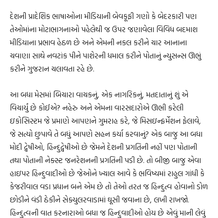
દેશની પ્રાદેશિક ભાષાઓના મીડિયાની બેવકૂફી ગણો કે બેદરકારી પણ
તેઓમાંના મોટાભાગનાઓ પહેલેથી જ ઉપર જણાવેલા વિવિધ બદમાશ
મીડિયાના પ્રભાવ હેઠળ છે અને એમની નકલ કરીને ચાર આનાના
ચવાણા સાથે નવટાંક પીને પાશેરની ધમાલ કરીને પોતાનું ન્યુસન્સ ઊભું
કરીને ગુજરાન ચલાવતા રહે છે.
આ બધા મેસમાં બિચારા વાચકનું, એક નાગરિકનું, મતદાતાનું શું એ
વિચાર્યું છે કોઈએ? નહેરુ અને એમના વારસદારોએ ઊભી કરેલી
ઇકોસિસ્ટમ જે પ્રમાણે આપણને ગુમરાહ કરે, જે મિસઇન્ફર્મેશન ફેલાવે,
જે સત્યો છુપાવે તે બધું આપણે સહન કર્યા કરવાનું? એક બાજુ આ બધા
મોદી દ્વેષીઓ, હિન્દુદ્વેષીઓ છે જેમને દેશની પ્રગતિની નહીં પણ પોતાની
તથા પોતાની નેક્સ્ટ જનરેશનની પ્રગતિની પડી છે. તો બીજી બાજુ એવા
હાઇપર હિન્દુવાદીઓ છે જેઓને ખ્યાલ આવે કે ભવિષ્યમાં રાહુલ ગાંધી કે
કેજરીવાલ વડા પ્રધાન બને એમ છે તો તેઓ તરત જ હિન્દુત્વ હોવાનો ડોળ
છોડીને વંડી ઠેકીને સેક્યુલરવાડામાં ઘૂસી જવાના છે, લખી રાખજો.
હિન્દુત્વની વાત કરનારાઓ બધા જ હિન્દુવાદીઓ હોય છે એવું માની લેવું