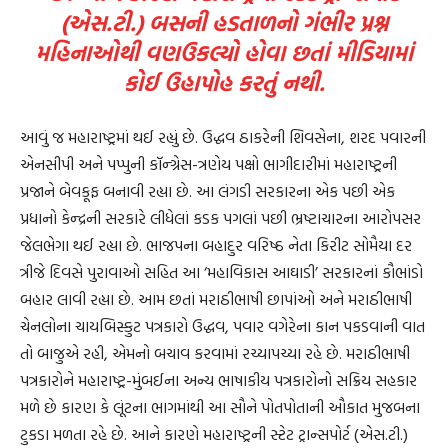
(એસ.ટી.) બસની હડતાળનો ગંભીર પ્રશ્ન
મહિનાઓથી વણઉકલ્યો હોવા છતાં મીડિયામાં
કોઈ ઉહાપોહ કરતું નથી.
આવું જ મહારાષ્ટ્રમાં થઈ રહ્યું છે. ઉદ્ધવ ઠાકરેની શિવસેના, શરદ પવારની
એનસીપી અને પપ્પુની કૉન્ગ્રેસ-ત્રણેય પક્ષો ભાગીદારીમાં મહારાષ્ટ્રની
પ્રજાને બેવકૂફ બનાવી રહ્યા છે. આ લંગડી સરકારના એક પછી એક
પ્રધાનો કેન્દ્રની સરકારે લીધેલાં કડક પગલાં પછી ભ્રષ્ટાચારના આરોપસર
જેલભેગા થઈ રહ્યા છે. ભાજપના બહાદુર વરિષ્ઠ નેતા કિરીટ સોમૈયા દર
ત્રીજે દિવસે પુરાવાઓ સહિત આ ‘મહાવિકાસ આઘાડી’ સરકારનાં કૌભાંડો
બહાર લાવી રહ્યા છે. આમ છતાં મરાઠીભાષી છાપાંઓ અને મરાઠીભાષી
ચેનલોના ચાયબિસ્કુટ પત્રકારો ઉદ્ધવ, પવાર વગેરેના કાન પકડવાની વાત
તો બાજુએ રહી, એમનો બચાવ કરવામાં રચ્યાપચ્યા રહે છે. મરાઠીભાષી
પત્રકારોને મહારાષ્ટ્ર-મુંબઈના અન્ય ભાષાકીય પત્રકારોનો સક્રિય સહકાર
મળે છે કારણ કે લૂંટના ભાગમાંથી આ સૌને પોતપોતાની ઔકાત મુજબના
ટુકડા મળતા રહે છે. આને કારણે મહારાષ્ટ્રની સ્ટેટ ટ્રાન્સપોર્ટ (એસ.ટી.)