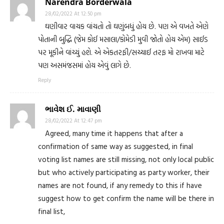
Narendra Borderwala
28/02/2022 At 12:50 pm
ઘણીવાર વાચક વાંચતો તો ઘણુંબધું હોય છે. પણ એ વખતે એણે
પોતાની બુદ્ધિ (જેમ કોઈ મસાલા/કોમેડી મુવી જોતો હોય એમ) સાઈડ
પર મૂકીને વાંચ્યું હશે. એ એકતરફી/સચ્ચાઈ તરફ મો રાખવા માટે
પણ અસમંજસમાં હોય એવું લાગે છે.
Reply
ભાવેશ ઈ. માવાણી
28/02/2022 At 12:47 pm
Agreed, many time it happens that after a
confirmation of same way as suggested, in final
voting list names are still missing, not only local public
but who actively participating as party worker, their
names are not found, if any remedy to this if have
suggest how to get confirm the name will be there in
final list,