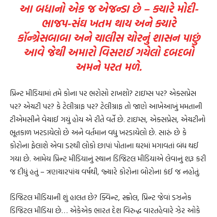
આ બધાનો એક જ એજન્ડા છે – ક્યારે મોદી-
ભાજપ-સંઘ ખતમ થાય અને ક્યારે
કૉન્ગ્રેસબાબા અને ચાલીસ ચોરનું શાસન પાછું
આવે જેથી અમારો વિસરાઈ ગયેલો દબદબો
અમને પરત મળે.
પ્રિન્ટ મીડિયામાં તમે કોના પર ભરોસો રાખશો? ટાઇમ્સ પર? એક્સપ્રેસ
પર? એચટી પર? કે ટેલીગ્રાફ પર? ટેલીગ્રાફ તો જાણે આખેઆખું મમતાની
ટીએમસીને વેચાઈ ગયું હોય એ રીતે વર્તે છે. ટાઇમ્સ, એક્સપ્રેસ, એચટીનો
ભૂતકાળ ખરડાયેલો છે અને વર્તમાન વધુ ખરડાયેલો છે. સારું છે કે
કોરોના ફેલાશે એવા ડરથી લોકો છાપાં પોતાના ઘરમાં મગાવતાં બંધ થઈ
ગયા છે. આમેય પ્રિન્ટ મીડિયાનું સ્થાન ડિજિટલ મીડિયાએ લેવાનું શરૂ કરી
જ દીધું હતું – ત્રણચારપાંચ વર્ષથી, જ્યારે કોરોના બોરોના કંઈ જ નહોતું.
ડિજિટલ મીડિયાની શું હાલત છે? ક્વિન્ટ, સ્ક્રોલ, પ્રિન્ટ જેવાં ડઝનેક
ડિજિટલ મીડિયા છે… એકેએક ભારત દેશ વિરુદ્ધ વારતહેવારે ઝેર ઓકે