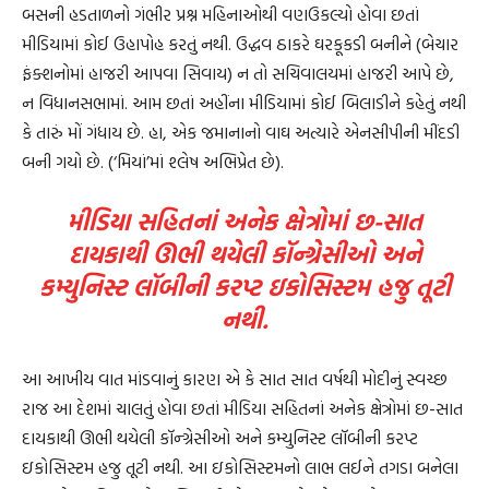
બસની હડતાળનો ગંભીર પ્રશ્ન મહિનાઓથી વણઉકલ્યો હોવા છતાં
મીડિયામાં કોઈ ઉહાપોહ કરતું નથી. ઉદ્ધવ ઠાકરે ઘરકૂકડી બનીને (બેચાર
ફંક્શનોમાં હાજરી આપવા સિવાય) ન તો સચિવાલયમાં હાજરી આપે છે,
ન વિધાનસભામાં. આમ છતાં અહીંના મીડિયામાં કોઈ બિલાડીને કહેતું નથી
કે તારું મોં ગંધાય છે. હા, એક જમાનાનો વાઘ અત્યારે એનસીપીની મીંદડી
બની ગયો છે. (‘મિયાં’માં શ્લેષ અભિપ્રેત છે).
મીડિયા સહિતનાં અનેક ક્ષેત્રોમાં છ-સાત
દાયકાથી ઊભી થયેલી કૉન્ગ્રેસીઓ અને
કમ્યુનિસ્ટ લૉબીની કરપ્ટ ઇકોસિસ્ટમ હજુ તૂટી
નથી.
આ આખીય વાત માંડવાનું કારણ એ કે સાત સાત વર્ષથી મોદીનું સ્વચ્છ
રાજ આ દેશમાં ચાલતું હોવા છતાં મીડિયા સહિતનાં અનેક ક્ષેત્રોમાં છ-સાત
દાયકાથી ઊભી થયેલી કૉન્ગ્રેસીઓ અને કમ્યુનિસ્ટ લૉબીની કરપ્ટ
ઇકોસિસ્ટમ હજુ તૂટી નથી. આ ઇકોસિસ્ટમનો લાભ લઈને તગડા બનેલા