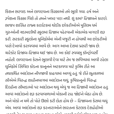
કિશન ભરવાડ અને લાવણ્યના કિસ્સાઓ તમે ભૂલી ગયા. હર્ષ અને
રૂપેશના કિસ્સા વિશે તો તમને ખબર પણ નથી. શું કામ? હિજાબને કારણે.
ભાજપ શાસિત રાજ્ય કર્ણાટકમાં થોડીક છોકરીઓએ મુસ્લિમ ધર્મ
ગુરુઓની ચડામણીથી સ્કૂલમાં હિજાબ પહેરવાની એકાએક માગણી શરૂ
કરી. સરકારી સ્કૂલોના યુનિફોર્મમાં એની મંજૂરી ન હોવાથી આ છોકરીઓ
પાસે દેખાવો કરાવવામાં આવે છે. આગ આખા દેશમાં પ્રસરી જાય છે.
ચારેકોર હિજાબ-હિજાબ થઈ જાય છે. આ કોઈ સ્વયંભુ કૉન્ટ્રોવર્સી
નહોતી. લાવણ્યના કેસને ભુલાવી દેવા માટે તેમ જ ભવિષ્યમાં આવી રહેલા
યુનિફોર્મ સિવિલ કોડના કાનૂનને અટકાવવા માટે કૃત્રિમ રીતે આ
તથાકથિત આંદોલન નીપજાવી કાઢવામાં આવ્યું હતું. જે રીતે ભૂતકાળમાં
સીએએ વિરુદ્ધ શાહીનબાગમાં આંદોલન થયું, કૃષિકાનૂનો વિરુદ્ધ
દિલ્હીના સીમાડાઓ પર આંદોલન થયું એવું જ આ હિજાબી આંદોલન હતું.
આવાં આંદોલનો શરૂ કરવાવાળાઓ મોકાની રાહ જોઈને બેઠા હોય છે.
અને મોકો ન મળે તો પોતે ઊભો કરી લેતા હોય છે – હિજાબના કેસમાં થયું
એમ. આવાં આંદોલનો શરૂ કરનારાઓને ભારતના કેટલાક દેશદ્રોહીઓ