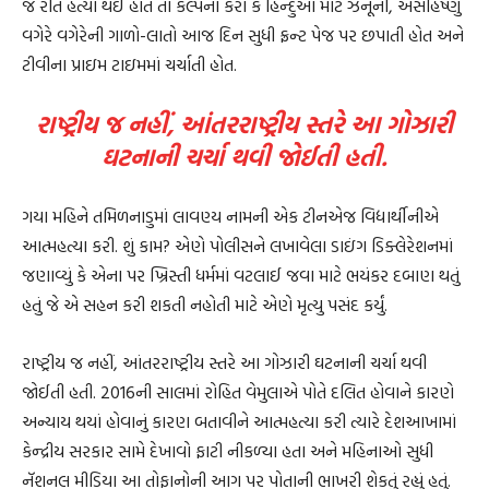
જ રીતે હત્યા થઈ હોત તો કલ્પના કરો કે હિન્દુઓ માટે ઝનૂની, અસહિષ્ણુ
વગેરે વગેરેની ગાળો-લાતો આજ દિન સુધી ફ્રન્ટ પેજ પર છપાતી હોત અને
ટીવીના પ્રાઇમ ટાઇમમાં ચર્ચાતી હોત.
રાષ્ટ્રીય જ નહીં, આંતરરાષ્ટ્રીય સ્તરે આ ગોઝારી
ઘટનાની ચર્ચા થવી જોઈતી હતી.
ગયા મહિને તમિળનાડુમાં લાવણ્ય નામની એક ટીનએજ વિદ્યાર્થીનીએ
આત્મહત્યા કરી. શું કામ? એણે પોલીસને લખાવેલા ડાઇંગ ડિક્લેરેશનમાં
જણાવ્યું કે એના પર ખ્રિસ્તી ધર્મમાં વટલાઈ જવા માટે ભયંકર દબાણ થતું
હતું જે એ સહન કરી શકતી નહોતી માટે એણે મૃત્યુ પસંદ કર્યું.
રાષ્ટ્રીય જ નહીં, આંતરરાષ્ટ્રીય સ્તરે આ ગોઝારી ઘટનાની ચર્ચા થવી
જોઈતી હતી. 2016ની સાલમાં રોહિત વેમુલાએ પોતે દલિત હોવાને કારણે
અન્યાય થયાં હોવાનું કારણ બતાવીને આત્મહત્યા કરી ત્યારે દેશઆખામાં
કેન્દ્રીય સરકાર સામે દેખાવો ફાટી નીકળ્યા હતા અને મહિનાઓ સુધી
નૅશનલ મીડિયા આ તોફાનોની આગ પર પોતાની ભાખરી શેકતું રહ્યું હતું.