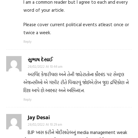
I am a common reader but I agree to each and every
word of your article.
Please cover current political events atleast once or
twice a week.
Reply
સુભાષ દેસાઈ
28/02/2022 At 10:44 am
અરવિંદ કેજરીવાલ અને તેની જાહેરાતોના કૌભાંડ પર સેન્ટ્રલ
એજન્સીઓ એ ગંભીર રીતે વિચારવું જોઈએ.લેખ જુદા દ્રષ્ટિકોણ ને
દિશા આપે છે.આભાર અને અભિનંદન.
Reply
Jay Desai
28/02/2022 At 10:29 am
BJP ખાસ કરીને મોદીસાહેબનું media management weak