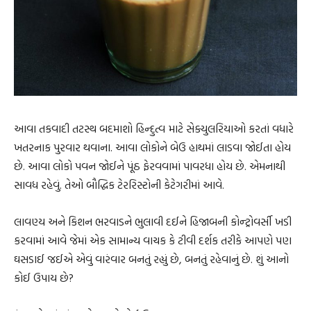
આવા તકવાદી તટસ્થ બદમાશો હિન્દુત્વ માટે સેક્યુલરિયાઓ કરતાં વધારે
ખતરનાક પુરવાર થવાના. આવા લોકોને બેઉ હાથમાં લાડવા જોઈતા હોય
છે. આવા લોકો પવન જોઈને પૂંઠ ફેરવવામાં પાવરધા હોય છે. એમનાથી
સાવધ રહેવું. તેઓ બૌદ્ધિક ટેરરિસ્ટોની કેટેગરીમાં આવે.
લાવણ્ય અને કિશન ભરવાડને ભુલાવી દઈને હિજાબની કોન્ટ્રોવર્સી ખડી
કરવામાં આવે જેમાં એક સામાન્ય વાચક કે ટીવી દર્શક તરીકે આપણે પણ
ઘસડાઈ જઈએ એવું વારંવાર બનતું રહ્યું છે, બનતું રહેવાનું છે. શું આનો
કોઈ ઉપાય છે?