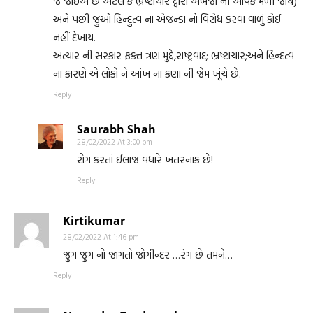
જે જોઈએ છે એટલે કે ભ્રષ્ટાચાર દ્વારા અબજો ની આવક મળી જાય)
અને પછી જુઓ હિન્દુત્વ ના એજન્ડા નો વિરોધ કરવા વાળું કોઈ
નહીં દેખાય.
અત્યાર ની સરકાર ફક્ત ત્રણ મુદ્દે,રાષ્ટ્રવાદ; ભ્રષ્ટાચાર;અને હિન્દત્વ
ના કારણે એ લોકો ને આંખ ના કણા ની જેમ ખૂંચે છે.
Reply
Saurabh Shah
28/02/2022 At 3:00 pm
રોગ કરતાં ઈલાજ વધારે ખતરનાક છે!
Reply
Kirtikumar
28/02/2022 At 1:46 pm
જુગ જુગ નો જાગતો જોગીન્દર …રંગ છે તમને…
Reply