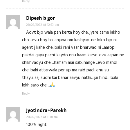
Reply
Dipesh b gor
28/02/2022 At 12:33 pm
Advt bjp wala pan kerta hoy che..jyare tame lakho
cho ..evu hoy to..anjana om kashyap..ne loko bjp ni
agent j kahe che..baki rahi vaar bharwad ni ..aaropi
pakdai gaya pachi..kaydo enu kaam karse..evu aapan ne
shikhvadyu che…hamam mai sab..nange ..evo mahol
che..baki attarwala per up ma raid padi..enu su
thayu..aaj sudhi kai bahar aavyu nathi…jai hind…baki
lekh saro che…
Reply
Jyotindra+Parekh
28/02/2022 At 11:01 am
100% right.