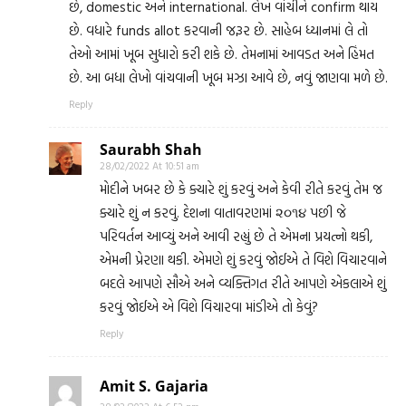
છે, domestic અને international. લેખ વાંચીને confirm થાય
છે. વધારે funds allot કરવાની જરૂર છે. સાહેબ ધ્યાનમાં લે તો
તેઓ આમાં ખૂબ સુધારો કરી શકે છે. તેમનામાં આવડત અને હિંમત
છે. આ બધા લેખો વાંચવાની ખૂબ મઝા આવે છે, નવું જાણવા મળે છે.
Reply
Saurabh Shah
28/02/2022 At 10:51 am
મોદીને ખબર છે કે ક્યારે શું કરવું અને કેવી રીતે કરવું તેમ જ
ક્યારે શું ન કરવું. દેશના વાતાવરણમાં ૨૦૧૪ પછી જે
પરિવર્તન આવ્યું અને આવી રહ્યું છે તે એમના પ્રયત્નો થકી,
એમની પ્રેરણા થકી. એમણે શું કરવું જોઈએ તે વિશે વિચારવાને
બદલે આપણે સૌએ અને વ્યક્તિગત રીતે આપણે એકલાએ શું
કરવું જોઈએ એ વિશે વિચારવા માંડીએ તો કેવું?
Reply
Amit S. Gajaria