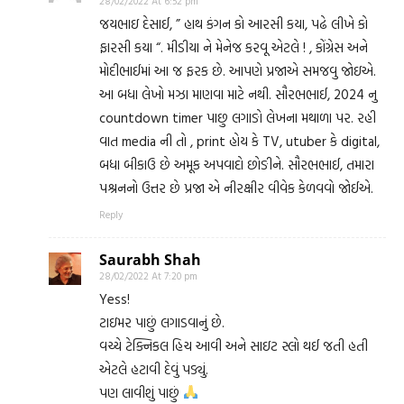
28/02/2022 At 6:52 pm
જયભાઇ દેસાઈ, ” હાથ કંગન કો આરસી કયા, પઢે લીખે કો
ફારસી કયા “. મીડીયા ને મેનેજ કરવૂ એટલે ! , કોંગ્રેસ અને
મોદીભાઈમાં આ જ ફરક છે. આપણે પ્રજાએ સમજવુ જોઇએ.
આ બધા લેખો મઝા માણવા માટે નથી. સૌરભભાઈ, 2024 નુ
countdown timer પાછુ લગાઙો લેખના મથાળા પર. રહી
વાત media ની તો , print હોય કે TV, utuber કે digital,
બધા બીકાઉ છે અમૂક અપવાદો છોઙીને. સૌરભભાઈ, તમારા
પશ્રનનો ઉત્તર છે પ્રજા એ નીરક્ષીર વીવેક કેળવવો જોઈએ.
Reply
Saurabh Shah
28/02/2022 At 7:20 pm
Yess!
ટાઇમર પાછું લગાડવાનું છે.
વચ્ચે ટેક્નિકલ હિચ આવી અને સાઇટ સ્લો થઈ જતી હતી
એટલે હટાવી દેવું પડ્યું.
પણ લાવીશું પાછું