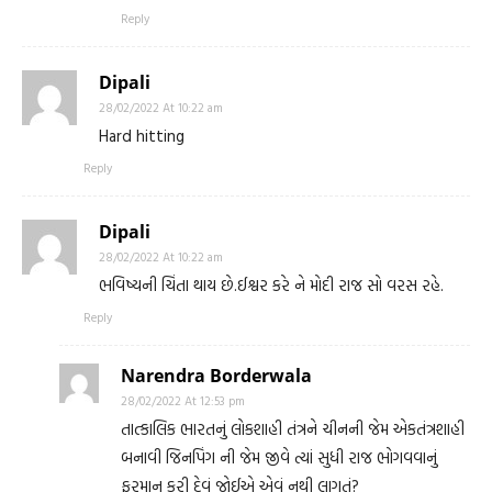
Reply
Dipali
28/02/2022 At 10:22 am
Hard hitting
Reply
Dipali
28/02/2022 At 10:22 am
ભવિષ્યની ચિંતા થાય છે.ઈશ્વર કરે ને મોદી રાજ સો વરસ રહે.
Reply
Narendra Borderwala
28/02/2022 At 12:53 pm
તાત્કાલિક ભારતનું લોકશાહી તંત્રને ચીનની જેમ એકતંત્રશાહી
બનાવી જિનપિંગ ની જેમ જીવે ત્યાં સુધી રાજ ભોગવવાનું
ફરમાન કરી દેવું જોઈએ એવું નથી લાગતું?