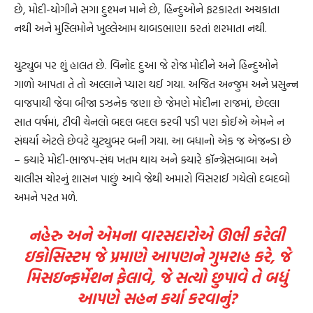
છે, મોદી-યોગીને સગા દુશ્મન માને છે, હિન્દુઓને ફટકારતા અચકાતા
નથી અને મુસ્લિમોને ખુલ્લેઆમ થાબડભાણા કરતાં શરમાતા નથી.
યુટ્યુબ પર શું હાલત છે. વિનોદ દુઆ જે રોજ મોદીને અને હિન્દુઓને
ગાળો આપતા તે તો અલ્લાને પ્યારા થઈ ગયા. અજિત અન્જુમ અને પ્રસુન્ન
વાજપાયી જેવા બીજા ડઝનેક જણા છે જેમણે મોદીના રાજમાં, છેલ્લા
સાત વર્ષમાં, ટીવી ચેનલો બદલ બદલ કરવી પડી પણ કોઈએ એમને ન
સંઘર્યા એટલે છેવટે યુટ્યુબર બની ગયા. આ બધાનો એક જ એજન્ડા છે
– ક્યારે મોદી-ભાજપ-સંઘ ખતમ થાય અને ક્યારે કૉન્ગ્રેસબાબા અને
ચાલીસ ચોરનું શાસન પાછું આવે જેથી અમારો વિસરાઈ ગયેલો દબદબો
અમને પરત મળે.
નહેરુ અને એમના વારસદારોએ ઊભી કરેલી
ઇકોસિસ્ટમ જે પ્રમાણે આપણને ગુમરાહ કરે, જે
મિસઇન્ફર્મેશન ફેલાવે, જે સત્યો છુપાવે તે બધું
આપણે સહન કર્યા કરવાનું?