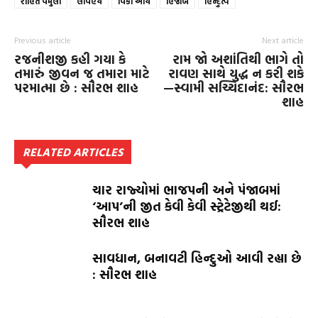
રોહિત વેમુલા
લાવણ્ય
વિકી આર્ય
હિજાબ
હિન્દુત્વ
Previous article
Next article
રજનીશજી કહી ગયા કે
રામ જો અશાંતિથી ભાગે તો
તમારું જીવન જ તમારા માટે
રાવણ સાથે યુદ્ધ ન કરી શકે
પરમાત્મા છે : સૌરભ શાહ
—સ્વામી સચ્ચિદાનંદ: સૌરભ
શાહ
RELATED ARTICLES
ચાર રાજ્યોમાં ભાજપની અને પંજાબમાં
‘આપ’ની જીત કેવી કેવી સ્ટ્રેટેજીથી થઈ:
સૌરભ શાહ
સાવધાન, બનાવટી હિન્દુઓ આવી રહ્યા છે
: સૌરભ શાહ