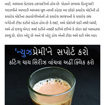
નહીં, આમાંના કેટલાક તકવાદીઓ હોય છે. પોતાને સવાયા હિન્દુવાદી
ગણાવીને આપણી આંખમાં ધૂળ નાખી રહેલા આ લોકો ક્યારેક મોદીની તો
ક્યારેક મોદીના સહયોગીઓની તો ક્યારેક ભાજપની કે ક્યારેક સંઘ
વગેરેની ટીકા કરીને કહેતા હોય છે કે ભઈ, અમે કોઈની કંઠી નથી બાંધી,
અમે તો ઇશ્યુ બેઝ્ડ ચર્ચા કરીને નક્કી કરીએ છીએ કે કોણ કઈ બાબતમાં
સાચું છે, કોણ ખોટું છે અને જે ખોટું હોય એની ટીકા અમે કરી એમ ખરા.