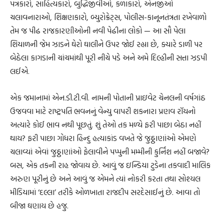
પત્રકારો, સાહિત્યકારો, બુદ્ધિજીવીઓ, કળાકારો, એનજીઓ
ચલાવનારાઓ, શિક્ષણકારો, બ્યુરોક્રેટ્સ, પોલીસ-કાનૂનતંત્રતા રખેવાળો
તેમ જ પીઢ રાજકારણીઓની નવી પેઢીના લોકો — આ સૌ પેલા
શિયાળની જેમ ઝાડને ઘેરો ઘાલીને ઉપર જોઈ રહ્યા છે, ક્યારે ડાળી પર
બેઠેલા કાગડાની ચાંચમાંથી પૂરી નીચે પડે અને અમે દિલ્હીની સત્તા ઝડપી
લઈએ.
એક જમાનામાં એન.ડી.ટી.વી. નામની પોતાની પ્રાઇવેટ ચેનલની વર્ષગાંઠ
ઉજવવા માટે રાષ્ટ્રપતિ ભવનનું વેન્યુ વાપરી શકનારા પ્રણવ રૉયનો
અત્યારે કોઈ ભાવ નથી પૂછતું. શું તેઓ તક મળ્યે ફરી પાછા બેઠા નહીં
થાય? ફરી પાછા ગોધરા હિન્દુ હત્યાકાંડ વખતે જે જુઠ્ઠાણાંઓ એમણે
ચલાવ્યાં એવાં જુઠ્ઠાણાંઓ ફેલાવીને પપ્પુની મમ્મીની કુર્નિશ નહીં બજાવે?
બસ, એક તકની રાહ જોવાય છે. આવું જ ઇન્ડિયા ટુડેના તકવાદી માલિક
અરુણ પૂરીનું છે અને આવું જ એમને ત્યાં નોકરી કરતા તથા સોશ્યલ
મીડિયામાં ‘દલ્લા’ તરીકે ઓળખાતા રાજદીપ સરદેસાઈનું છે. આવા તો
બીજા ઘણાય છે હજુ.