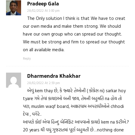
Pradeep Gala
28/02/2022 At 3:00 pm
The Only solution I think is that We have to creat
our own media and make them strong. We should
have our own group who can spread our thought.
We must be strong and firm to spread our thought
on all available media.
Reply
Dharmendra Khakhar
28/02/2022 At 2:59 pm
એવું kem thay છે, કે જ્યારે તેઓની ( કોંગ્રેસ ni) sarkar hoy
tyare ગમે તેવાં કાયદાઓ બની જાય, તેમની બહુમતિ na હોય તો
પણ, muslim waqf board, અક્ષરધામ અપરાધીઓને chhodi
દેવા , વગેરે..
આપણે કોઈ એવા હિન્દુ બેનિફિટ આપવાનો કાયદો kem na કરીએ.?
20 years થી વધું ગુજરાતમાં પૂર્ણ બહુમતી છે…nothing done