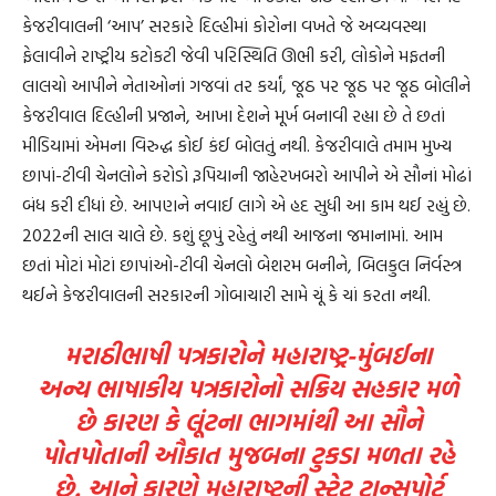
કેજરીવાલની ‘આપ’ સરકારે દિલ્હીમાં કોરોના વખતે જે અવ્યવસ્થા
ફેલાવીને રાષ્ટ્રીય કટોકટી જેવી પરિસ્થિતિ ઊભી કરી, લોકોને મફતની
લાલચો આપીને નેતાઓનાં ગજવાં તર કર્યાં, જૂઠ પર જૂઠ પર જૂઠ બોલીને
કેજરીવાલ દિલ્હીની પ્રજાને, આખા દેશને મૂર્ખ બનાવી રહ્યા છે તે છતાં
મીડિયામાં એમના વિરુદ્ધ કોઈ કંઈ બોલતું નથી. કેજરીવાલે તમામ મુખ્ય
છાપાં-ટીવી ચેનલોને કરોડો રૂપિયાની જાહેરખબરો આપીને એ સૌનાં મોઢાં
બંધ કરી દીધાં છે. આપણને નવાઈ લાગે એ હદ સુધી આ કામ થઈ રહ્યું છે.
2022ની સાલ ચાલે છે. કશું છૂપું રહેતું નથી આજના જમાનામાં. આમ
છતાં મોટાં મોટાં છાપાંઓ-ટીવી ચેનલો બેશરમ બનીને, બિલકુલ નિર્વસ્ત્ર
થઈને કેજરીવાલની સરકારની ગોબાચારી સામે ચૂં કે ચાં કરતા નથી.
મરાઠીભાષી પત્રકારોને મહારાષ્ટ્ર-મુંબઈના
અન્ય ભાષાકીય પત્રકારોનો સક્રિય સહકાર મળે
છે કારણ કે લૂંટના ભાગમાંથી આ સૌને
પોતપોતાની ઔકાત મુજબના ટુકડા મળતા રહે
છે. આને કારણે મહારાષ્ટ્રની સ્ટેટ ટ્રાન્સપોર્ટ