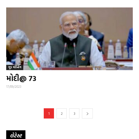
ગુડ મૉર્નિંગ
મોદી@ 73
17/09/2023
1
2
3
લેટેસ્ટ