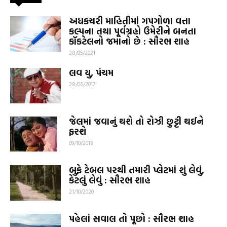
અધકચરી માહિતીમાં ગપગોળા વત્તા
કલ્પના તથા પૂર્વગ્રહો ઉમેરીને બનતા
કૉકટેલનો જમાનો છે : સૌરભ શાહ
28/05/2021
લવ યુ, પંચમ
28/06/2017
જેલમાં જવાનું થશે તો રોઝી છુટ્ટી થઈને
ફરશે
09/10/2018
બુફે ટેબલ પરથી તમારી પ્લેટમાં શું લેવું,
કેટલું લેવું : સૌરભ શાહ
21/10/2020
પહેલાં સવાલ તો પૂછો : સૌરભ શાહ