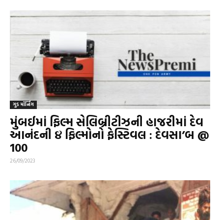
ગુડ મૉર્નિંગ
મુંબઈમાં ફિલ્મ સેલિબ્રીટીઝની હાજરીમાં દેવ
આનંદની ૪ ફિલ્મોનો ફેસ્ટિવલ : દેવસા’બ @
100
26/09/2023