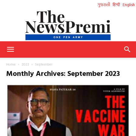
ગુજરાતી
हिन्दी
English
NewsPremi
Home
2023
September
Monthly Archives: September 2023
Gujarati