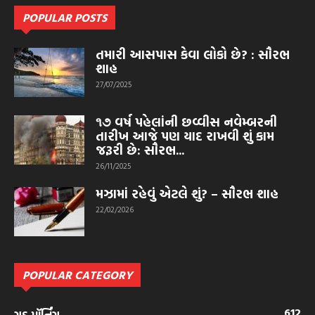
POPULAR POSTS
તમારી આસપાસ કેવા લોકો છે? : સૌરભ
શાહ
27/07/2025
૧૭ વર્ષ પહેલાંની છવ્વીસ નવેમ્બરની
તારીખ આજે પણ યાદ રાખવી શું કામ
જરૂરી છે: સૌરભ...
26/11/2025
મઝામાં રહેવું એટલે શું? – સૌરભ શાહ
22/02/2026
POPULAR CATEGORY
612
ગુડ મૉર્નિંગ