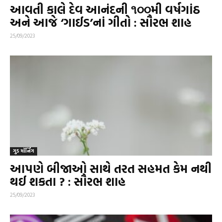
આવતી કાલે દેવ આનંદની ૧૦૦મી વર્ષગાંઠ
અને આજે ‘ગાઈડ’નાં ગીતો : સૌરભ શાહ
25/09/2023
ગુડ મૉર્નિંગ
આપણે બીજાઓ સાથે તરત સહમત કેમ નથી
થઈ શકતા ? : સૌરભ શાહ
25/09/2023