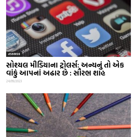
તડકભડક
સોશ્યલ મીડિયાના ટ્રોલર્સ: અન્યનું તો એક
વાંકું આપનાં અઢાર છે : સૌરભ શાહ
24/09/2023