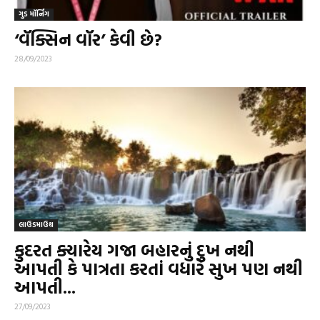
ગુડ મૉર્નિંગ
‘વૅક્સિન વૉર’ કેવી છે?
28/09/2023
લાઉડમાઉથ
કુદરત ક્યારેય ગજા બહારનું દુખ નથી
આપતી કે પાત્રતા કરતાં વધારે સુખ પણ નથી
આપતી...
27/09/2023