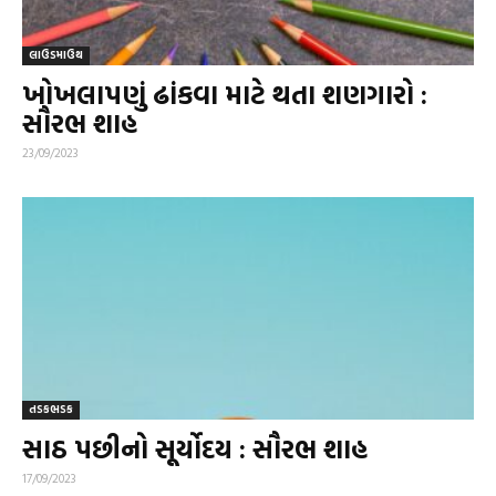
લાઉડમાઉથ
ખોખલાપણું ઢાંકવા માટે થતા શણગારો :
સૌરભ શાહ
23/09/2023
તડકભડક
સાઠ પછીનો સૂર્યોદય : સૌરભ શાહ
17/09/2023