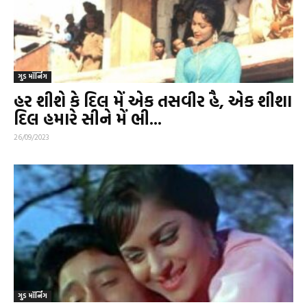
ગુડ મૉર્નિંગ
હર શીશે કે દિલ મેં એક તસવીર હૈ, એક શીશા
દિલ હમારે સીને મેં ભી...
26/09/2023
ગુડ મૉર્નિંગ