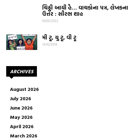
ચિઠ્ઠી આયી હૈ… વાચકોના પત્ર, લેખકના
ઉત્તર : સૌરભ શાહ
04/03/2022
મી ટૂ, યુ ટૂ, વી ટૂ
14/10/2018
ARCHIVES
August 2026
July 2026
June 2026
May 2026
April 2026
March 2026