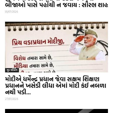
બીજાઓ પાસે પહોંચી ન જવાય : સૌરભ શાહ
30/07/2026
ગુડ મૉર્નિંગ
મોદીએ ધર્મેન્દ્ર પ્રધાન જેવા સક્ષમ શિક્ષણ
પ્રધાનને ખસેડી લીધા એમાં મોદી કંઈ નબળા
નથી પડી...
27/07/2026