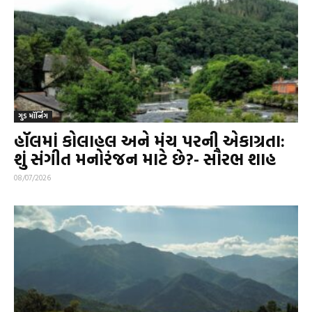
ગુડ મૉર્નિંગ
હૉલમાં કોલાહલ અને મંચ પરની એકાગ્રતા:
શું સંગીત મનોરંજન માટે છે?- સૌરભ શાહ
08/07/2026