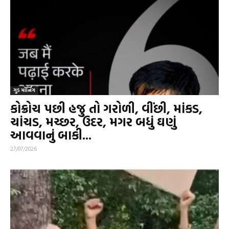
ગુડ મૉર્નિંગ
કોક્રોચ પછી હજુ તો ગરોળી, વીંછી, માંકડ,
ચાંચડ, મચ્છર, ઉંદર, મગર બધું ઘણું
આવવાનું બાકી...
27/07/2026