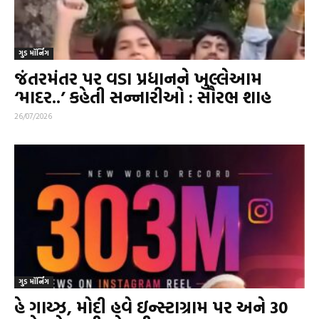
ગુડ મૉર્નિંગ
જંતરમંતર પર વડા પ્રધાનને ખુલ્લેઆમ
‘માદર..’ કહેતી સન્નારીઓ : સૌરભ શાહ
26/07/2026
ગુડ મૉર્નિંગ
હે ગાય્ઝ, મોદી હવે ઇન્સ્ટાગ્રામ પર અને 30