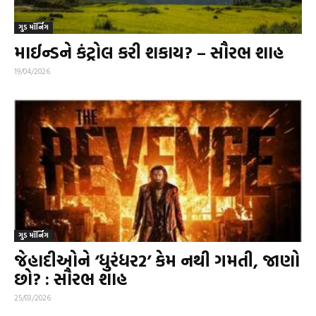
ગુડ મૉર્નિંગ
માઈન્ડને કંટ્રોલ કરી શકાય? – સૌરભ શાહ
19/04/2026
ગુડ મૉર્નિંગ
જેહાદીઓને ‘ધુરંધર2’ કેમ નથી ગમતી, જાણો
છો? : સૌરભ શાહ
25/03/2026