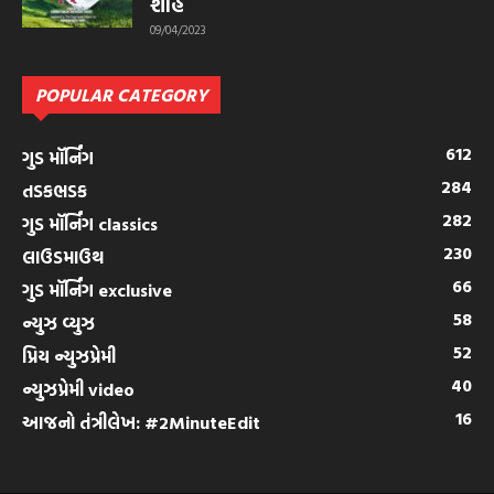
શાહ
09/04/2023
POPULAR CATEGORY
612
ગુડ મૉર્નિંગ
284
તડકભડક
282
ગુડ મૉર્નિંગ classics
230
લાઉડમાઉથ
66
ગુડ મૉર્નિંગ exclusive
58
ન્યુઝ વ્યુઝ
52
પ્રિય ન્યુઝપ્રેમી
40
ન્યુઝપ્રેમી video
16
આજનો તંત્રીલેખ: #2MinuteEdit