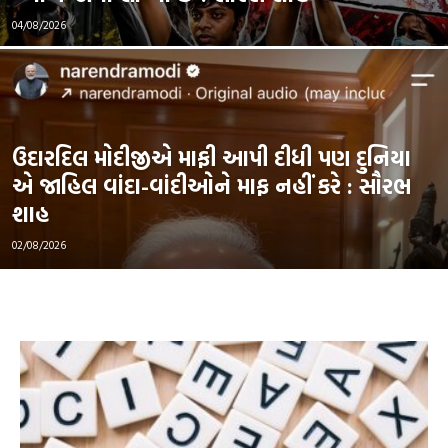
04/08/2026
ઉદારદિલ મોદીજીએ માફી આપી દીધી પણ દુનિયા
એ જાહિલ વાંદા-વાંદીઓને માફ નહીં કરે : સૌરભ
શાહ
02/08/2026