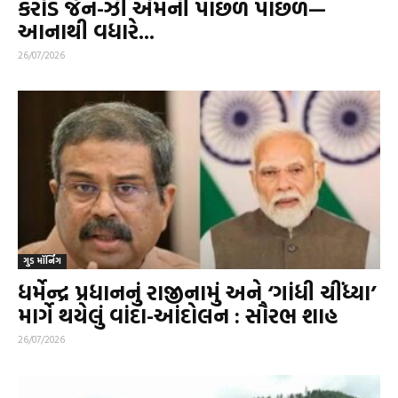
કરોડ જેન-ઝી એમની પાછળ પાછળ—
આનાથી વધારે...
26/07/2026
ગુડ મૉર્નિંગ
ધર્મેન્દ્ર પ્રધાનનું રાજીનામું અને ‘ગાંધી ચીંધ્યા’
માર્ગે થયેલું વાંદા-આંદોલન : સૌરભ શાહ
26/07/2026