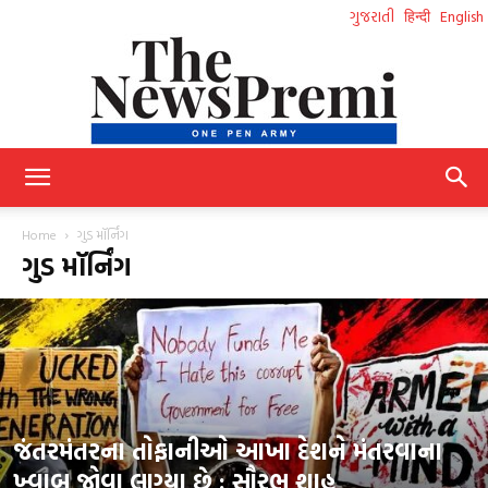
ગુજરાતી
हिन्दी
English
NewsPremi
Home
ગુડ મૉર્નિંગ
ગુડ મૉર્નિંગ
Gujarati
જંતરમંતરના તોફાનીઓ આખા દેશને મંતરવાના
ખ્વાબ જોવા લાગ્યા છે : સૌરભ શાહ