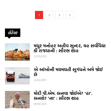
1
2
3
લેટેસ્ટ
મધુર મનોહર અતીવ સુન્દર, યહ સર્વવિદ્યા
કી રાજધાની : સૌરભ શાહ
22/05/2020
એ આંખોની મઘમઘતી સુગંધને અમે જોઈ
છે
20/03/2019
મોદી પી.એમ. બનવા જોઈએ? ‘હા’.
બનશે? ‘ના’ : સૌરભ શાહ
09/06/2020