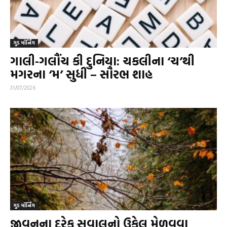
ગુડ મૉર્નિંગ
ગાલી-ગલૌંચ કી દુનિયા: ચકલીના ‘ચ’થી
મગરના ‘મ’ સુધી – સૌરભ શાહ
31/07/2026
ગુડ મૉર્નિંગ
જીવનના દરેક સવાલનો ઉકેલ મેળવવા