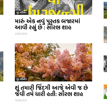
ગુડ મૉર્નિંગ
મારું એક નવું પુસ્તક બજારમાં
આવી રહ્યું છે : સૌરભ શાહ
25/06/2023
ગુડ મૉર્નિંગ
શું તમારી જિંદગી આજે એવી જ છે
જેવી તમે ધારી હતી: સૌરભ શાહ
14/06/2023