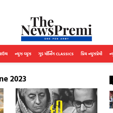
માઉથ
ન્યુઝ વ્યુઝ
ગુડ મૉર્નિંગ CLASSICS
પ્રિય ન્યુઝપ્રેમી
ન્
NewsPremi
ne 2023
Gujarati