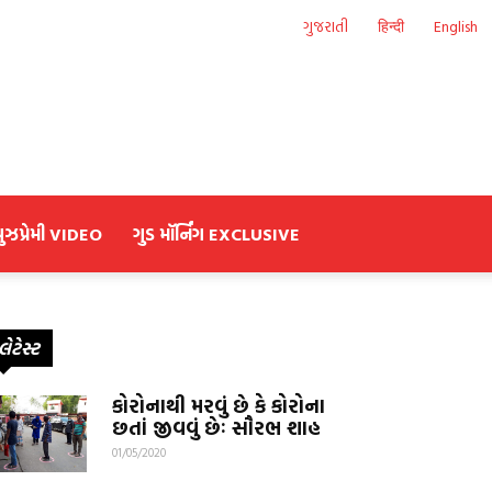
ગુજરાતી
हिन्दी
English
યુઝપ્રેમી VIDEO
ગુડ મૉર્નિંગ EXCLUSIVE
લેટેસ્ટ
કોરોનાથી મરવું છે કે કોરોના
છતાં જીવવું છેઃ સૌરભ શાહ
01/05/2020