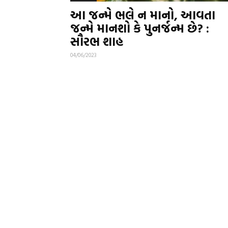
આ જન્મે ભલે ન માનો, આવતા
જન્મે માનશો કે પુનર્જન્મ છે? :
સૌરભ શાહ
04/06/2023