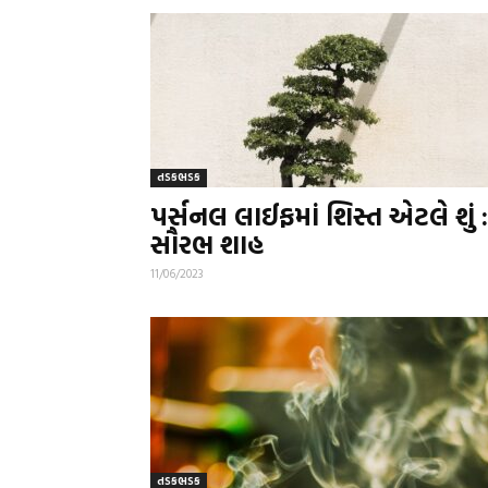
તડકભડક
પર્સનલ લાઈફમાં શિસ્ત એટલે શું :
સૌરભ શાહ
11/06/2023
તડકભડક