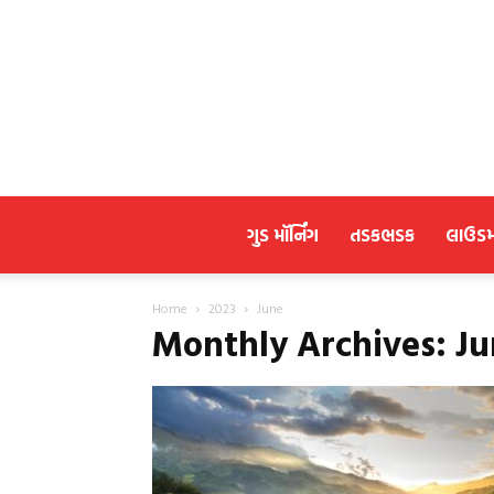
ગુડ મૉર્નિંગ
તડકભડક
લાઉડ
Home
2023
June
Monthly Archives: Ju