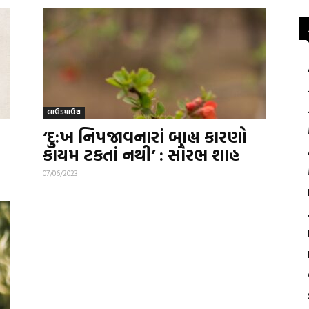
લાઉડમાઉથ
‘દુ:ખ નિપજાવનારાં બાહ્ય કારણો
કાયમ ટકતાં નથી’ : સૌરભ શાહ
07/06/2023