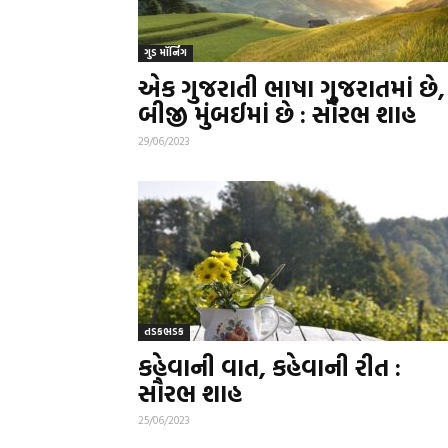
ગુડ મૉર્નિંગ
એક ગુજરાતી ભાષા ગુજરાતમાં છે,
બીજી મુંબઈમાં છે : સૌરભ શાહ
29/06/2023
તડકભડક
કહેવાની વાત, કહેવાની રીત :
સૌરભ શાહ
25/06/2023