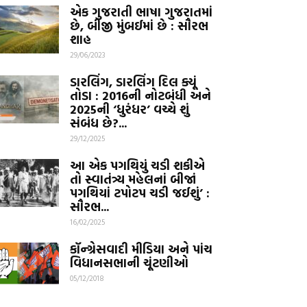
એક ગુજરાતી ભાષા ગુજરાતમાં
છે, બીજી મુંબઈમાં છે : સૌરભ
શાહ
29/06/2023
ડારલિંગ, ડારલિંગ દિલ ક્યૂં
તોડા : 2016ની નોટબંધી અને
2025ની ‘ધુરંધર’ વચ્ચે શું
સંબંધ છે?...
29/12/2025
આ એક પગથિયું ચડી શકીએ
તો સ્વાતંત્ર્ય મહેલનાં બીજાં
પગથિયાં ટપોટપ ચડી જઈશું’ :
સૌરભ...
16/02/2025
કૉન્ગ્રેસવાદી મીડિયા અને પાંચ
વિધાનસભાની ચૂંટણીઓ
05/12/2018