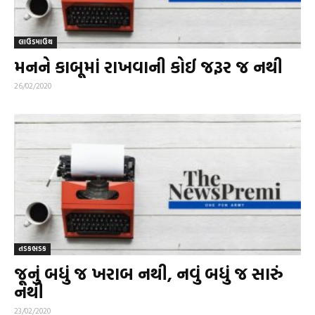
લાઉડમાઉથ
મનને કાબૂમાં રાખવાની કોઈ જરૂર જ નથી
26/02/2020
તડકભડક
જૂનું બધું જ ખરાબ નથી, નવું બધું જ સારું
નથી
23/02/2020