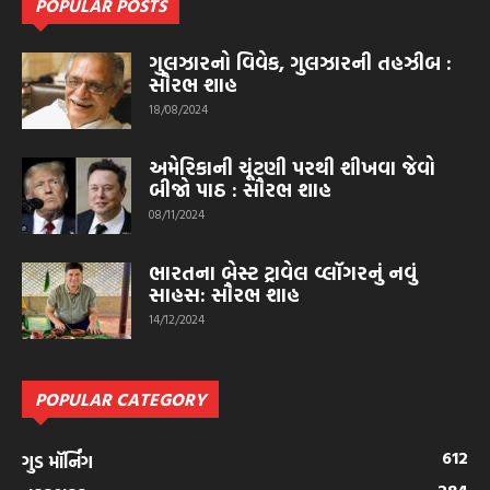
POPULAR POSTS
ગુલઝારનો વિવેક, ગુલઝારની તહઝીબ :
સૌરભ શાહ
18/08/2024
અમેરિકાની ચૂંટણી પરથી શીખવા જેવો
બીજો પાઠ : સૌરભ શાહ
08/11/2024
ભારતના બેસ્ટ ટ્રાવેલ વ્લૉગરનું નવું
સાહસ: સૌરભ શાહ
14/12/2024
POPULAR CATEGORY
612
ગુડ મૉર્નિંગ
284