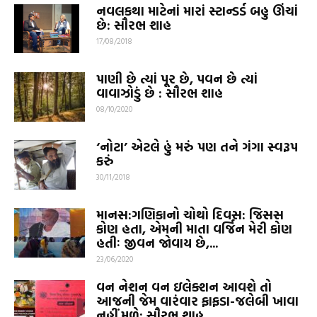
નવલકથા માટેનાં મારાં સ્ટાન્ડર્ડ બહુ ઊંચાં
છે: સૌરભ શાહ
17/08/2018
પાણી છે ત્યાં પૂર છે, પવન છે ત્યાં
વાવાઝોડું છે : સૌરભ શાહ
08/10/2020
‘નોટા’ એટલે હું મરું પણ તને ગંગા સ્વરૂપ
કરું
30/11/2018
માનસ:ગણિકાનો ચોથો દિવસ: જિસસ
કોણ હતા, એમની માતા વર્જિન મેરી કોણ
હતીઃ જીવન જોવાય છે,...
23/06/2020
વન નેશન વન ઇલેક્શન આવશે તો
આજની જેમ વારંવાર ફાફડા-જલેબી ખાવા
નહીં મળે: સૌરભ શાહ