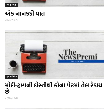
ન્યુઝ વ્યુઝ
એક નાનકડી વાત
28/02/2020
ગુડ મૉર્નિંગ
મોદી-ટ્રમ્પની દોસ્તીથી કોના પેટમાં તેલ રેડાય
છે
27/02/2020