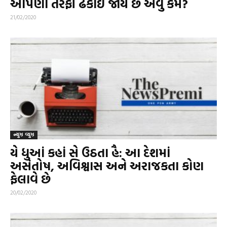
આપણા તરફી ઢંકાઈ જાય છે એવું કેમ?
21/02/2020
ન્યુઝ વ્યુઝ
યે ધુઆં કહાં સે ઉઠતા હૈ: આ દેશમાં
અસંતોષ, અવિશ્વાસ અને અરાજકતા કોણ
ફેલાવે છે
20/02/2020