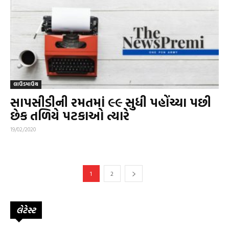
લાઉડમાઉથ
સાપસીડીની રમતમાં ૯૯ સુધી પહોંચ્યા પછી
છેક તળિયે પટકાઓ ત્યારે
19/02/2020
1
2
લેટેસ્ટ