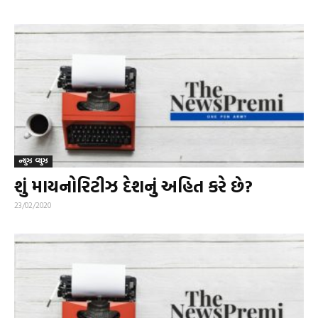
ન્યુઝ વ્યુઝ
શું માયનોરિટીઝ દેશનું અહિત કરે છે?
23/02/2020