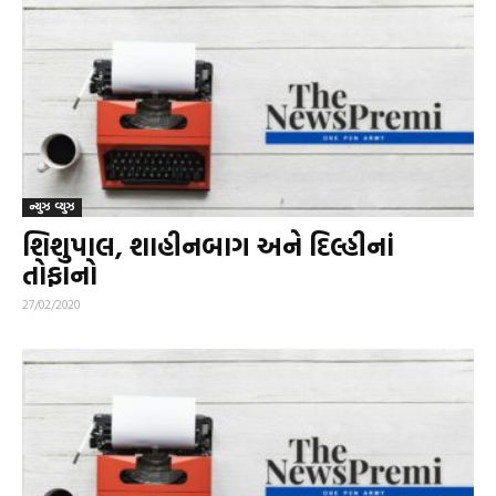
ન્યુઝ વ્યુઝ
શિશુપાલ, શાહીનબાગ અને દિલ્હીનાં
તોફાનો
27/02/2020