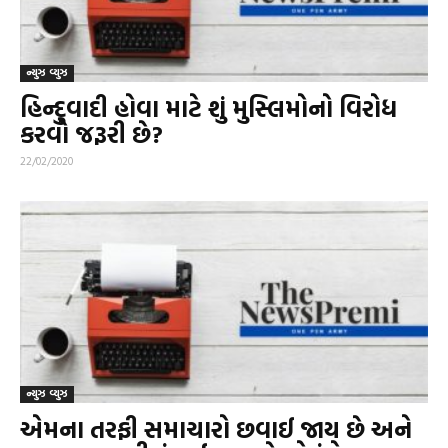
ન્યુઝ વ્યુઝ
હિન્દુવાદી હોવા માટે શું મુસ્લિમોનો વિરોધ
કરવો જરૂરી છે?
22/02/2020
ન્યુઝ વ્યુઝ
એમના તરફી સમાચારો છવાઈ જાય છે અને