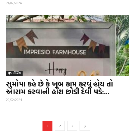
21/02/2024
ગુડ મૉર્નિંગ
સુમોપા કહે છે કે ખૂબ કામ કરવું હોય તો
આરામ કરવાની હોંશ છોડી દેવી પડે:...
20/02/2024
1
2
3