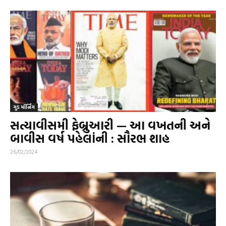
ગુડ મૉર્નિંગ
સત્યાવીસમી ફેબ્રુઆરી — આ વખતની અને
બાવીસ વર્ષ પહેલાંની : સૌરભ શાહ
26/02/2024