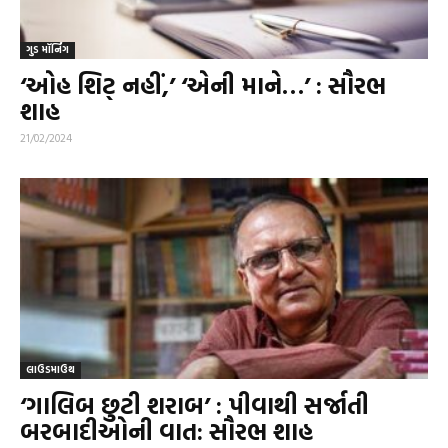
ગુડ મૉર્નિંગ
‘ઓહ શિટ્‌ નહીં,’ ‘એની માને…’ : સૌરભ
શાહ
21/02/2024
લાઉડમાઉથ
‘ગાલિબ છુટી શરાબ’ : પીવાથી સર્જાતી
બરબાદીઓની વાત: સૌરભ શાહ