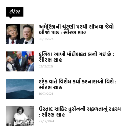
લેટેસ્ટ
અમેરિકાની ચૂંટણી પરથી શીખવા જેવો
બીજો પાઠ : સૌરભ શાહ
08/11/2024
દુનિયા આખી મોદીભક્ત બની ગઈ છે :
સૌરભ શાહ
02/12/2023
દરેક વાતે વિરોધ કર્યા કરનારાઓ વિશે :
સૌરભ શાહ
16/03/2021
ઉસ્તાદ ઝાકિર હુસૈનની સફળતાનું રહસ્ય
: સૌરભ શાહ
22/12/2024