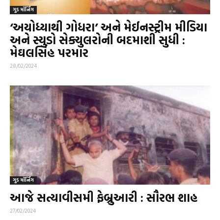
ગુડ મૉર્નિંગ
‘અયોધ્યાથી ગોધરા’ અને મેઈનસ્ટ્રીમ મીડિયા
અને સ્યુડો સેક્યુલરોની બદમાશી સુધી :
મેઘલસિંહ પરમાર
28/02/2024
ગુડ મૉર્નિંગ
આજે સત્યાવીસમી ફેબ્રુઆરી : સૌરભ શાહ
27/02/2024