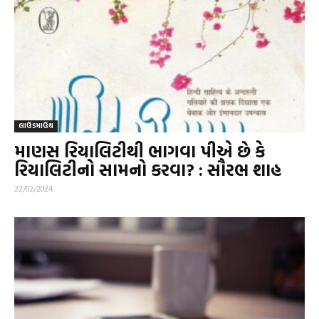
લાઉડમાઉથ
માણસ રિયાલિટીથી ભાગવા પીએ છે કે
રિયાલિટીનો સામનો કરવા? : સૌરભ શાહ
22/02/2024