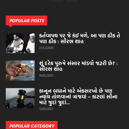
POPULAR POSTS
કર્તવ્યપથ પર જે કંઈ મળે, આ પણ ઠીક તે
પણ ઠીક : સૌરભ શાહ
31/12/2020
શું દરેક પુરુષે સંસાર માંડવો જરૂરી છે? :
સૌરભ શાહ
10/02/2021
કાનૂન બધાને માટે એકસરખો છે પણ
ન્યાય તોળવાનાં ત્રાજવાં – કાટલાં સૌના
માટે જુદાં જુદાં...
13/03/2021
POPULAR CATEGORY