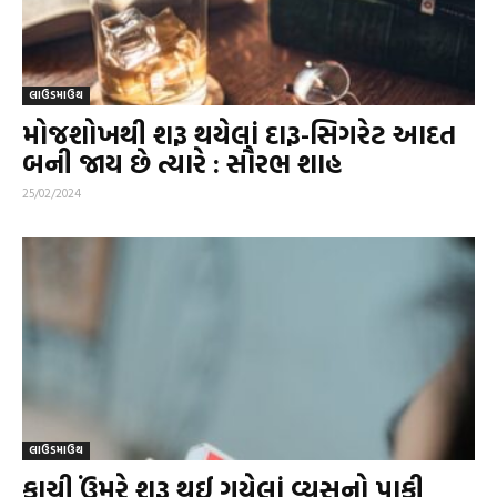
લાઉડમાઉથ
મોજશોખથી શરૂ થયેલાં દારૂ-સિગરેટ આદત
બની જાય છે ત્યારે : સૌરભ શાહ
25/02/2024
લાઉડમાઉથ
કાચી ઉંમરે શરૂ થઈ ગયેલાં વ્યસનો પાકી