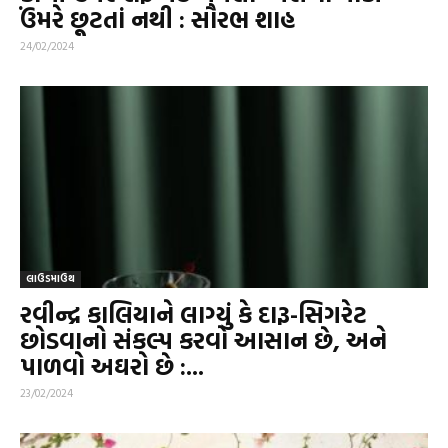
ઉંમરે છૂટતાં નથી : સૌરભ શાહ
24/02/2024
લાઉડમાઉથ
રવીન્દ્ર કાલિયાને લાગ્યું કે દારૂ-સિગરેટ
છોડવાનો સંકલ્પ કરવો આસાન છે, અને
પાળવો અઘરો છે :...
23/02/2024