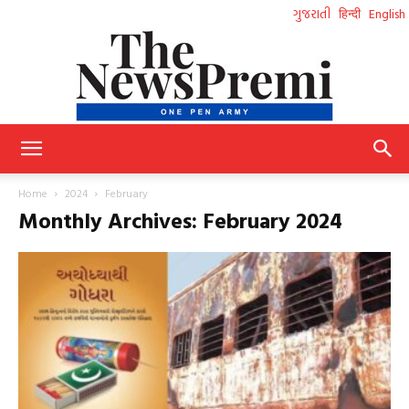
ગુજરાતી
हिन्दी
English
NewsPremi
Home
2024
February
Monthly Archives: February 2024
Gujarati