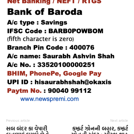
Previous article
Next article
સબ બંદર કા વેપારી
કમ્ફર્ટ ઝોનની બહાર, કમ્ફર્ટ