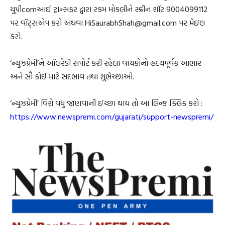
યુપીcomઆઈ ટ્રાન્સફર દ્વારા રકમ મોકલીને સ્ક્રીન શૉટ 9004099112
પર વૉટ્સએપ કરો અથવા HiSaurabhShah@gmail.com પર મેઇલ
કરો.
‘ન્યુઝપ્રેમી’ને ઑલરેડી સપોર્ટ કરી રહેલા વાચકોનો હ્રદયપૂર્વક આભાર
અને સૌ કોઈ માટે સદભાવ તથા શુભેચ્છાઓ.
‘ન્યુઝપ્રેમી’ વિશે વધુ જાણવાની ઇચ્છા થાય તો આ લિન્ક ક્લિક કરો :
https://www.newspremi.com/gujarati/support-newspremi/