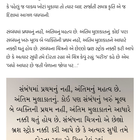
કે પહેલું જ વાક્ય ખોટાં મુકાયા તો ત્યાર બાદ સર્જાતી સમગ્ર કૃતિ એ જ
દિશામાં આગળ વધવાની.
સંબંધમાં પ્રથમનું નહીં, અંતિમનું મહત્વ છે. અંતિમ મુલાકાતનું. કોઈ પણ
સંબંધનું ખરું મૂલ્ય બે વ્યક્તિની પ્રથમ નહીં, અંતિમ મુલાકાતને આધારે
નક્કી થતું હોય છે. સંબંધના ચિત્રનો એ છેલ્લો બ્રશ સ્ટ્રોક નક્કી કરી આપે
છે કે અત્યાર સુધી તમે દોરતા રહ્યા એ ચિત્ર કેવું રહ્યું. ‘મરીઝ’ કહે છે એમ:
‘બધો આધાર છે જતી વેળાના જોવા પર…’