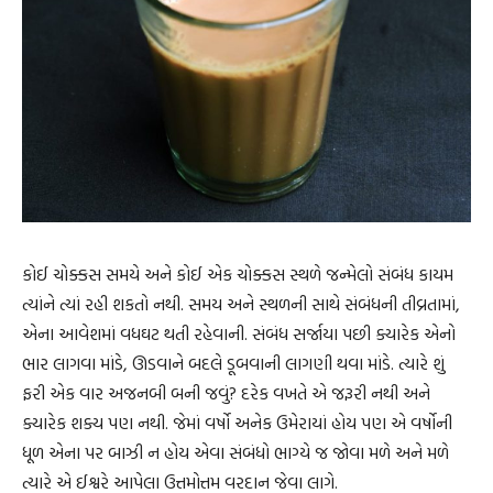
કોઈ ચોક્કસ સમયે અને કોઈ એક ચોક્કસ સ્થળે જન્મેલો સંબંધ કાયમ
ત્યાંને ત્યાં રહી શકતો નથી. સમય અને સ્થળની સાથે સંબંધની તીવ્રતામાં,
એના આવેશમાં વધઘટ થતી રહેવાની. સંબંધ સર્જાયા પછી ક્યારેક એનો
ભાર લાગવા માંડે, ઊડવાને બદલે ડૂબવાની લાગણી થવા માંડે. ત્યારે શું
ફરી એક વાર અજનબી બની જવું? દરેક વખતે એ જરૂરી નથી અને
ક્યારેક શક્ય પણ નથી. જેમાં વર્ષો અનેક ઉમેરાયાં હોય પણ એ વર્ષોની
ધૂળ એના પર બાઝી ન હોય એવા સંબંધો ભાગ્યે જ જોવા મળે અને મળે
ત્યારે એ ઈશ્વરે આપેલા ઉત્તમોત્તમ વરદાન જેવા લાગે.