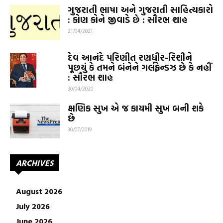
ગુજરાતી ભાષા અને ગુજરાતી સાહિત્યકારો
: કોણ કોને જીવાડે છે : સૌરભ શાહ
21/04/2021
દેવ આનંદે પરિણીત રણધીર-રિશીને
પૂછયું કે તમને બંનેને ગર્લફેન્ડઝ છે કે નહીં
: સૌરભ શાહ
30/04/2020
ક્ષણિક સુખ એ જ કાયમી સુખ બની શકે
છે
30/07/2019
ARCHIVES
August 2026
July 2026
June 2026