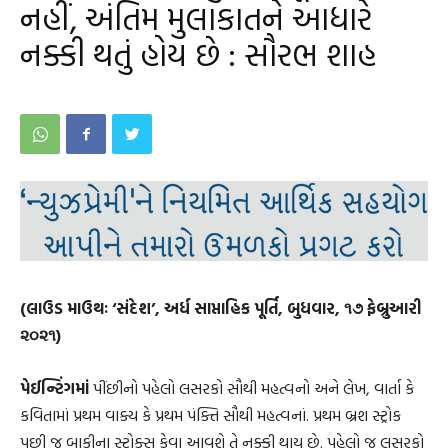
નહીં, અંતિમ મુલાકાતને આધારે
નક્કી થતું હોય છે : સૌરભ શાહ
(લાઉડ માઉથઃ ‘સંદેશ’, અર્ધ સાપ્તાહિક પૂર્તિ, બુધવાર, ૧૭ ફેબ્રુઆરી
૨૦૨૧)
પેઈન્ટિંગમાં
પીંછીનો પહેલો લસરકો સૌથી મહત્વનો અને લેખ, વાર્તા કે
કવિતામાં પ્રથમ વાક્ય કે પ્રથમ પંક્તિ સૌથી મહત્વનાં. પ્રથમ બ્રશ સ્ટ્રોક
પછી જ બાકીના સ્ટ્રોક્સ કેવા આવશે તે નક્કી થાય છે. પહેલો જ લસરકો