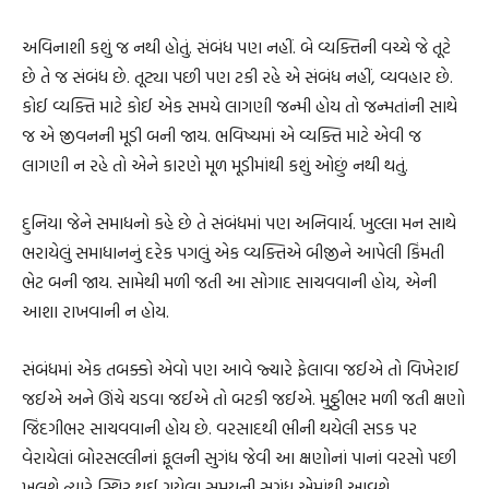
અવિનાશી કશું જ નથી હોતું. સંબંધ પણ નહીં. બે વ્યક્તિની વચ્ચે જે તૂટે
છે તે જ સંબંધ છે. તૂટ્યા પછી પણ ટકી રહે એ સંબંધ નહીં, વ્યવહાર છે.
કોઈ વ્યક્તિ માટે કોઈ એક સમયે લાગણી જન્મી હોય તો જન્મતાંની સાથે
જ એ જીવનની મૂડી બની જાય. ભવિષ્યમાં એ વ્યક્તિ માટે એવી જ
લાગણી ન રહે તો એને કારણે મૂળ મૂડીમાંથી કશું ઓછું નથી થતું.
દુનિયા જેને સમાધનો કહે છે તે સંબંધમાં પણ અનિવાર્ય. ખુલ્લા મન સાથે
ભરાયેલું સમાધાનનું દરેક પગલું એક વ્યક્તિએ બીજીને આપેલી કિંમતી
ભેટ બની જાય. સામેથી મળી જતી આ સોગાદ સાચવવાની હોય, એની
આશા રાખવાની ન હોય.
સંબંધમાં એક તબક્કો એવો પણ આવે જ્યારે ફેલાવા જઈએ તો વિખેરાઈ
જઈએ અને ઊંચે ચડવા જઈએ તો બટકી જઈએ. મુઠ્ઠીભર મળી જતી ક્ષણો
જિંદગીભર સાચવવાની હોય છે. વરસાદથી ભીની થયેલી સડક પર
વેરાયેલાં બોરસલ્લીનાં ફૂલની સુગંધ જેવી આ ક્ષણોનાં પાનાં વરસો પછી
ખૂલશે ત્યારે સ્થિર થઈ ગયેલા સમયની સુગંધ એમાંથી આવશે.