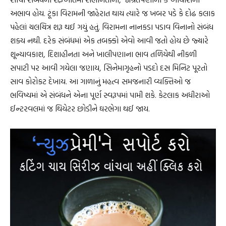
અભાવ હોય. ટૂંકા વિરામની જાહેરાત થાય ત્યારે જ ખબર પડે કે દોઢ કલાક
પહેલાં ચલચિત્ર શરૂ થઈ ગયું હતું. વિરામના નાનકડા પડાવ વિનાનો સંબંધ
શક્ય નથી. દરેક સંબંધમાં એક તબક્કો એવો આવી જતો હોય છે જ્યારે
શૂન્યાવકાશ, દિશાહીનતા અને ખાલીપણાના ભાવ તળિયેથી નીકળી
સપાટી પર આવી ગયેલા જણાય, સિનેમાગૃહનો પડદો દસ મિનિટ પૂરતો
સાવ કોરોકટ દેખાય. આ ગાળાનું મહત્વ સમજનારી વ્યક્તિઓ જ
ભવિષ્યમાં એ સંબંધને એના પૂર્ણ સ્વરૂપમાં પામી શકે. કેટલાક અધીરાઓ
ઈન્ટરવલમાં જ થિયેટર છોડીને ઘરભેગા થઈ જાય.