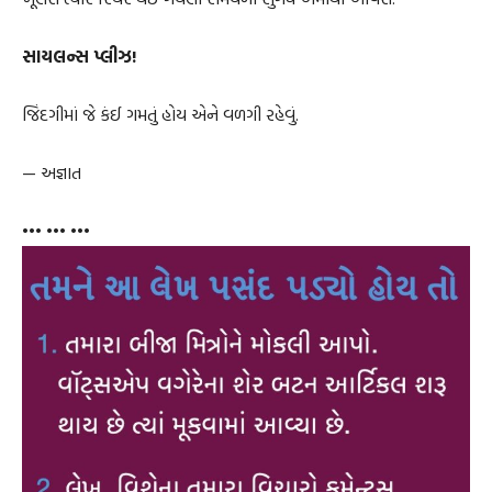
સાયલન્સ પ્લીઝ!
જિંદગીમાં જે કંઈ ગમતું હોય એને વળગી રહેવું.
— અજ્ઞાત
••• ••• •••