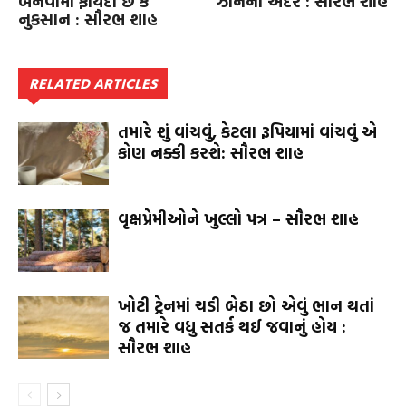
બનવામાં ફાયદો છે કે
ઝોનની અંદર : સૌરભ શાહ
નુકસાન : સૌરભ શાહ
RELATED ARTICLES
તમારે શું વાંચવું, કેટલા રૂપિયામાં વાંચવું એ
કોણ નક્કી કરશે: સૌરભ શાહ
વૃક્ષપ્રેમીઓને ખુલ્લો પત્ર – સૌરભ શાહ
ખોટી ટ્રેનમાં ચડી બેઠા છો એવું ભાન થતાં
જ તમારે વધુ સતર્ક થઈ જવાનું હોય :
સૌરભ શાહ