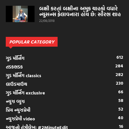
બક્ષી કરતાં બક્ષીના અમુક ચાહકો વધારે
ન્યુસન્સ ફેલાવનારા હોય છે: સૌરભ શાહ
22/08/2018
POPULAR CATEGORY
612
ગુડ મૉર્નિંગ
284
તડકભડક
282
ગુડ મૉર્નિંગ classics
230
લાઉડમાઉથ
66
ગુડ મૉર્નિંગ exclusive
58
ન્યુઝ વ્યુઝ
52
પ્રિય ન્યુઝપ્રેમી
40
ન્યુઝપ્રેમી video
16
આજનો તંત્રીલેખ: #2MinuteEdit