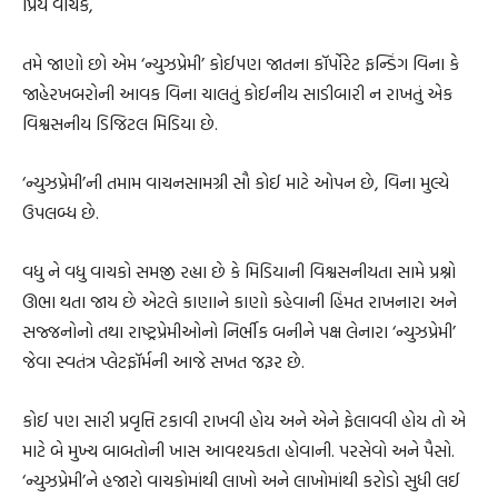
પ્રિય વાચક,
તમે જાણો છો એમ ‘ન્યુઝપ્રેમી’ કોઈપણ જાતના કૉર્પોરેટ ફન્ડિંગ વિના કે
જાહેરખબરોની આવક વિના ચાલતું કોઈનીય સાડીબારી ન રાખતું એક
વિશ્વસનીય ડિજિટલ મિડિયા છે.
‘ન્યુઝપ્રેમી’ની તમામ વાચનસામગ્રી સૌ કોઈ માટે ઓપન છે, વિના મુલ્યે
ઉપલબ્ધ છે.
વધુ ને વધુ વાચકો સમજી રહ્યા છે કે મિડિયાની વિશ્વસનીયતા સામે પ્રશ્નો
ઊભા થતા જાય છે એટલે કાણાને કાણો કહેવાની હિંમત રાખનારા અને
સજ્જનોનો તથા રાષ્ટ્રપ્રેમીઓનો નિર્ભીક બનીને પક્ષ લેનારા ‘ન્યુઝપ્રેમી’
જેવા સ્વતંત્ર પ્લેટફૉર્મની આજે સખત જરૂર છે.
કોઈ પણ સારી પ્રવૃત્તિ ટકાવી રાખવી હોય અને એને ફેલાવવી હોય તો એ
માટે બે મુખ્ય બાબતોની ખાસ આવશ્યકતા હોવાની. પરસેવો અને પૈસો.
‘ન્યુઝપ્રેમી’ને હજારો વાચકોમાંથી લાખો અને લાખોમાંથી કરોડો સુધી લઈ