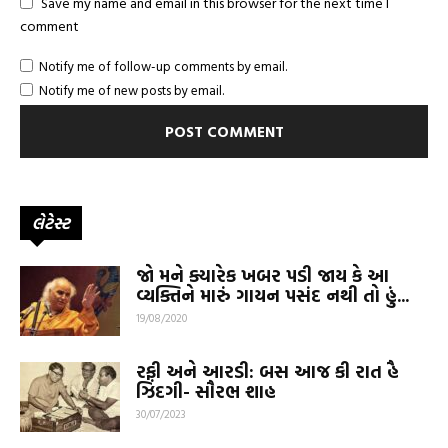
Save my name and email in this browser for the next time I
comment
Notify me of follow-up comments by email.
Notify me of new posts by email.
લેટેસ્ટ
જો મને ક્યારેક ખબર પડી જાય કે આ
વ્યક્તિને મારું ગાયન પસંદ નથી તો હું...
19/08/2020
રફી અને આરડી: બસ આજ કી રાત હૈ
ઝિંદગી- સૌરભ શાહ
30/07/2023