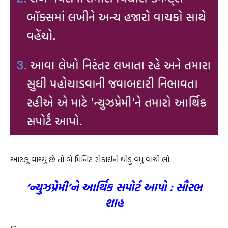
આટલું વાંચ્યું છે તો બે મિનિટ રોકાઈને થોડું વધુ વાંચી લો.
‘ન્યુઝપ્રેમી’ને આર્થિક સપોર્ટ આપો : સૌરભ
શાહ