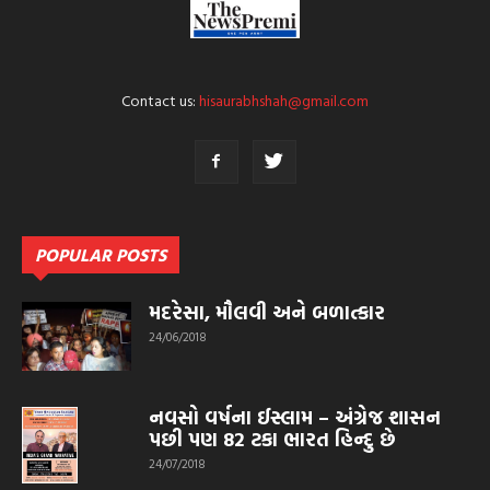
Contact us:
hisaurabhshah@gmail.com
POPULAR POSTS
મદરેસા, મૌલવી અને બળાત્કાર
24/06/2018
નવસો વર્ષના ઈસ્લામ – અંગ્રેજ શાસન
પછી પણ 82 ટકા ભારત હિન્દુ છે
24/07/2018