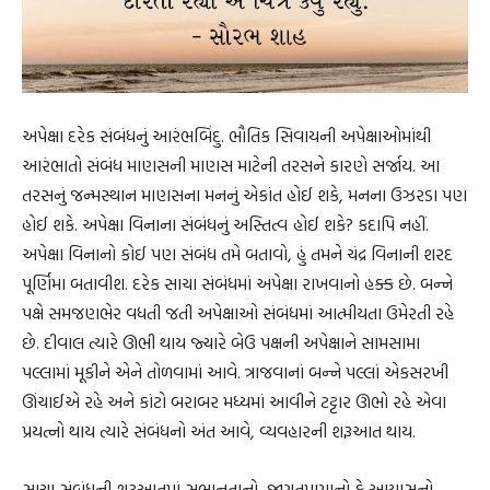
અપેક્ષા દરેક સંબંધનું આરંભબિંદુ. ભૌતિક સિવાયની અપેક્ષાઓમાંથી
આરંભાતો સંબંધ માણસની માણસ માટેની તરસને કારણે સર્જાય. આ
તરસનું જન્મસ્થાન માણસના મનનું એકાંત હોઈ શકે, મનના ઉઝરડા પણ
હોઈ શકે. અપેક્ષા વિનાના સંબંધનું અસ્તિત્વ હોઈ શકે? કદાપિ નહીં.
અપેક્ષા વિનાનો કોઈ પણ સંબંધ તમે બતાવો, હું તમને ચંદ્ર વિનાની શરદ
પૂર્ણિમા બતાવીશ. દરેક સાચા સંબંધમાં અપેક્ષા રાખવાનો હક્ક છે. બન્ને
પક્ષે સમજણભેર વધતી જતી અપેક્ષાઓ સંબંધમાં આત્મીયતા ઉમેરતી રહે
છે. દીવાલ ત્યારે ઊભી થાય જ્યારે બેઉ પક્ષની અપેક્ષાને સામસામા
પલ્લામાં મૂકીને એને તોળવામાં આવે. ત્રાજવાનાં બન્ને પલ્લાં એકસરખી
ઊંચાઈએ રહે અને કાંટો બરાબર મધ્યમાં આવીને ટટ્ટાર ઊભો રહે એવા
પ્રયત્નો થાય ત્યારે સંબંધનો અંત આવે, વ્યવહારની શરૂઆત થાય.
સાચા સંબંધની શરૂઆતમાં સભાનતાનો, જાગ્રતપણાનો કે આયાસનો