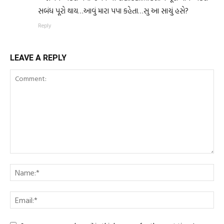
સબંધ પૂરો થાય…આવું મારા પપા કહેતા…સુ આ સાચું હસે?
Reply
LEAVE A REPLY