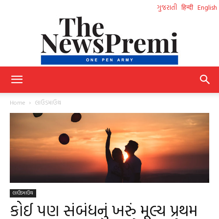
ગુજરાતી
हिन्दी
English
NewsPremi
Home
લાઉડમાઉથ
Gujarati
લાઉડમાઉથ
કોઈ પણ સંબંધનું ખરું મૂલ્ય પ્રથમ