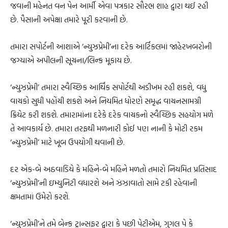
જવાની મહેનત વન પેન આર્મી એવા પત્રકાર સૌરભ શાહ દ્વારા થઈ રહી
છે. પૈસાની અપેક્ષા તમારે પૂરી કરવાની છે.
તમારા સપોર્ટની આશાએ ‘ન્યુઝપ્રેમી’ના દરેક આર્ટિકલમાં જાહેરખબરોની
જગ્યાએ અપીલની સૂચના/લિન્ક મૂકાય છે.
‘ન્યુઝપ્રેમી’ તમારા સ્વૈચ્છિક આર્થિક સપોર્ટથી અડીખમ રહી શકશે, વધુ
વાચકો સુધી પહોંચી શકશે અને નિયમિત ધોરણે સમૃદ્ધ વાચનસામગ્રી
ક્રિયેટ કરી શકશે. તમારામાંના દરેકે દરેક વાચકનો સ્વૈચ્છિક સહયોગ મળે
તે આવકાર્ય છે. તમારા તરફથી મળનારી કોઈ પણ નાની કે મોટી રકમ
‘ન્યુઝપ્રેમી’ માટે ખૂબ ઉપયોગી થવાની છે.
દર એક-બે અઠવાડિયે કે મહિને-બે મહિને મળતો તમારો નિયમિત પ્રતિસાદ
‘ન્યુઝપ્રેમી’ની ઇમ્યુનિટી વધારશે અને ઝંઝાવાતો સામે ટકી રહેવાની
ક્ષમતામાં ઉમેરો કરશે.
‘ન્યુઝપ્રેમી’ને તમે બેન્ક ટ્રાન્સફર દ્વારા કે પછી પેટીએમ, ગુગલ પે કે