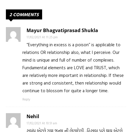
2 COMMENTS
Mayur Bhagvatiprasad Shukla
17/02/2021 At 11:25 pm
“Everything in excess is a poison” is applicable to
relations OR relationship also, what I perceive. Our
mind is unique and full of number of complexes.
Fundamental elements are LOVE and TRUST, which
are relatively more important in relationship. If these
are strong and consistent, then relationship would
continue to blossom for quite a longer time.
Reply
Nehil
17/02/2021 At 10:51 am
સબંધ એટલે ગયા જનમ ની લેણાદેણી…હિસાબ પૂરો થાય એટલે