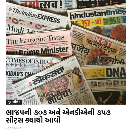
ગુડ મૉર્નિંગ
ભાજપની ૩૦૩ અને એનડીએની ૩૫૩
સીટ્‌સ ક્યાંથી આવી
24/05/2019