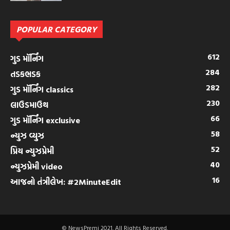
POPULAR CATEGORY
612
ગુડ મૉર્નિંગ
284
તડકભડક
282
ગુડ મૉર્નિંગ classics
230
લાઉડમાઉથ
66
ગુડ મૉર્નિંગ exclusive
58
ન્યુઝ વ્યુઝ
52
પ્રિય ન્યુઝપ્રેમી
40
ન્યુઝપ્રેમી video
16
આજનો તંત્રીલેખ: #2MinuteEdit
© NewsPremi 2021. All Rights Reserved.