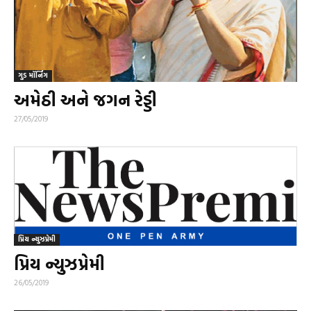
ગુડ મૉર્નિંગ
અમેઠી અને જગન રેડ્ડી
27/05/2019
પ્રિય ન્યુઝપ્રેમી
પ્રિય ન્યુઝપ્રેમી
26/05/2019