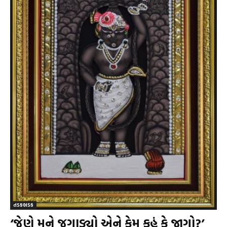
તડકભડક
‘જેણે મને જગાડ્યો એને કેમ કહું કે જાગો?’