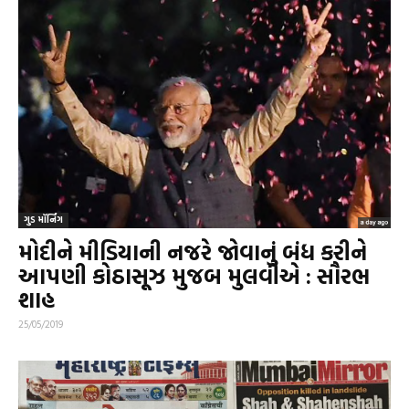
ગુડ મૉર્નિંગ
મોદીને મીડિયાની નજરે જોવાનું બંધ કરીને
આપણી કોઠાસૂઝ મુજબ મુલવીએ : સૌરભ
શાહ
25/05/2019