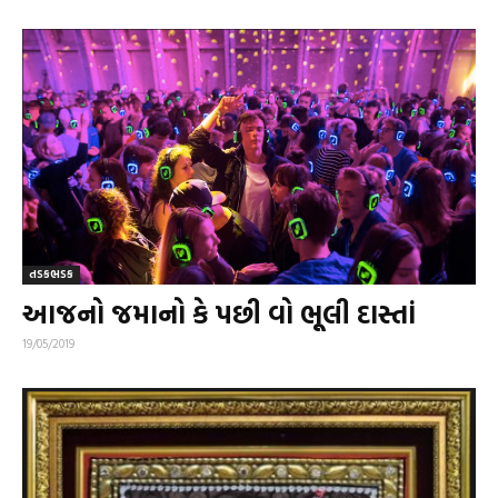
તડકભડક
આજનો જમાનો કે પછી વો ભૂલી દાસ્તાં
19/05/2019