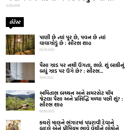
12/05/2019
લેટેસ્ટ
પાણી છે ત્યાં પૂર છે, પવન છે ત્યાં
વાવાઝોડું છે : સૌરભ શાહ
08/10/2020
પૈસા ઝાડ પર નથી ઉગતા, ભલે. શું બાકીનું
બધું ઝાડ પર ઉગે છે? : સૌરભ...
19/03/2023
અમિતાભ બચ્ચન અને સમરસેટ મૉમ
જેટલા પૈસા અને પ્રસિદ્ધિ મળ્યા પછી શું? :
સૌરભ શાહ
08/03/2023
કચરો માલને ભંગારમાં પધરાવી દેવાને
બદલે એને પ્રીમિયમ ભાવે વેચીને લોકોને