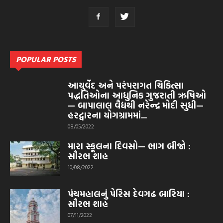
POPULAR POSTS
આયુર્વેદ અને પરંપરાગત ચિકિત્સા
પદ્ધતિઓના આધુનિક ગુજરાતી ઋષિઓ
— બાપાલાલ વૈદ્યથી નરેન્દ્ર મોદી સુધી—
હરદ્વારના યોગગ્રામમાં...
08/05/2022
મારા સ્કૂલના દિવસો— ભાગ બીજો :
સૌરભ શાહ
10/08/2022
પંચમહાલનું પેરિસ દેવગઢ બારિયા :
સૌરભ શાહ
07/11/2022