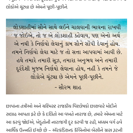
લોકોએ ચૂંટ્યા છે એમને પૂછી-પૂછીને.
છાપાંના તંત્રીઓ અને ચશ્મિસ્ટ રાજકીય વિશ્લેષકો છાશવારે મોદીને
સલાહ આપતા ફરે છે કે દલિતો આ વખતે નારાજ છે, તમારે એમના માટે
આ કરવું જોઈએ, ખેડૂતોની નારાજગી દૂર કરવી જ રહી, મધ્યમ વર્ગ હવે
આર્થિક ઉન્નતિ ઈચ્છે છે – ઍરકંડિશન્ડ કૅબિનોમાં બેસીને ગ્રાસ રૂટની