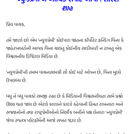
શાહ
પ્રિય વાચક,
તમે જાણો છો એમ ‘ન્યુઝપ્રેમી’ કોઈપણ જાતના કૉર્પોરેટ ફન્ડિંગ વિના કે
જાહેરખબરોની આવક વિના ચાલતું કોઈનીય સાડીબારી ન રાખતું એક
વિશ્વસનીય ડિજિટલ મિડિયા છે.
‘ન્યુઝપ્રેમી’ની તમામ વાચનસામગ્રી સૌ કોઈ માટે ઓપન છે, વિના મુલ્યે
ઉપલબ્ધ છે.
વધુ ને વધુ વાચકો સમજી રહ્યા છે કે મિડિયાની વિશ્વસનીયતા સામે પ્રશ્નો
ઊભા થતા જાય છે એટલે કાણાને કાણો કહેવાની હિંમત રાખનારા અને
સજ્જનોનો તથા રાષ્ટ્રપ્રેમીઓનો નિર્ભીક બનીને પક્ષ લેનારા ‘ન્યુઝપ્રેમી’
જેવા સ્વતંત્ર પ્લેટફૉર્મની આજે સખત જરૂર છે.