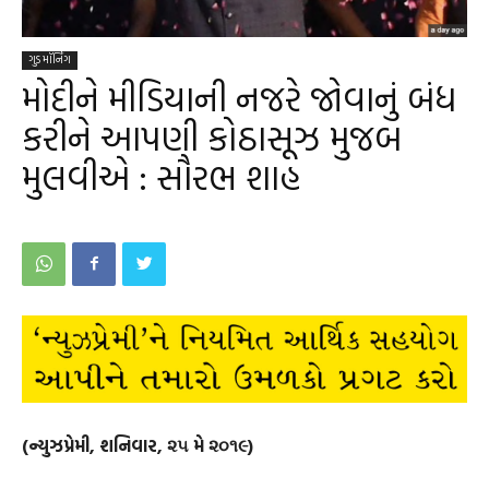
ગુડ મૉર્નિંગ
મોદીને મીડિયાની નજરે જોવાનું બંધ
કરીને આપણી કોઠાસૂઝ મુજબ
મુલવીએ : સૌરભ શાહ
(ન્યુઝપ્રેમી, શનિવાર, ૨૫ મે ૨૦૧૯)