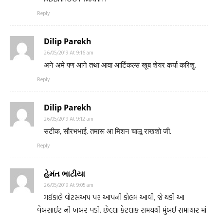
Reply
Dilip Parekh
26/05/2019 At 9:16 am
अने अमे पण आने तथा आवा आर्टिकल्स खूब शेयर कर्या करिशु.
Reply
Dilip Parekh
26/05/2019 At 9:12 am
सटीक, सौरभभाई. तमारू आ मिशन चालू राखशो जी.
Reply
હેમંત ભાટીયા
26/05/2019 At 9:05 am
ગઈકાલે વોટસઅપ પર આપની કોલમ આવી, જે થકી આ
વેબસાઈટ ની ખબર પડી. છેલ્લા કેટલાક સમયથી મુંબઈ સમાચાર માં