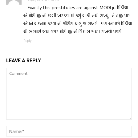
Exactly this prestitutes are against MODI ji.. મિડીયા
એ મોદી જી ની છબી ખરડવા માં કશું બાકી નથી રાખ્યું.. ને હજી પણ
એમને બદનામ કરવા ની કોશિશ ચાલુ જ રાખશે.. પણ આપણે મિડીયા
થી ભરમાઈ જયા વગર મોદી જી નો વિશ્વાસ કાયમ રાખવો પડશે…
Reply
LEAVE A REPLY