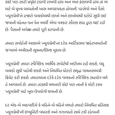
કોઈ પણ સારી પ્રવૃત્તિ ટકાવી રાખવી હોય અને એને ફેલાવવી હોય તો એ
માટે બે મુખ્ય બાબતોની ખાસ આવશ્યકતા હોવાની. પરસેવો અને પૈસો.
‘ન્યુઝપ્રેમી’ને હજારો વાચકોમાંથી લાખો અને લાખોમાંથી કરોડો સુધી લઈ
જવાની મહેનત વન પેન આર્મી એવા પત્રકાર સૌરભ શાહ દ્વારા થઈ રહી
છે. પૈસાની અપેક્ષા તમારે પૂરી કરવાની છે.
તમારા સપોર્ટની આશાએ ‘ન્યુઝપ્રેમી’ના દરેક આર્ટિકલમાં જાહેરખબરોની
જગ્યાએ અપીલની સૂચના/લિન્ક મૂકાય છે.
‘ન્યુઝપ્રેમી’ તમારા સ્વૈચ્છિક આર્થિક સપોર્ટથી અડીખમ રહી શકશે, વધુ
વાચકો સુધી પહોંચી શકશે અને નિયમિત ધોરણે સમૃદ્ધ વાચનસામગ્રી
ક્રિયેટ કરી શકશે. તમારામાંના દરેકે દરેક વાચકનો સ્વૈચ્છિક સહયોગ મળે
તે આવકાર્ય છે. તમારા તરફથી મળનારી કોઈ પણ નાની કે મોટી રકમ
‘ન્યુઝપ્રેમી’ માટે ખૂબ ઉપયોગી થવાની છે.
દર એક-બે અઠવાડિયે કે મહિને-બે મહિને મળતો તમારો નિયમિત પ્રતિસાદ
‘ન્યુઝપ્રેમી’ની ઇમ્યુનિટી વધારશે અને ઝંઝાવાતો સામે ટકી રહેવાની