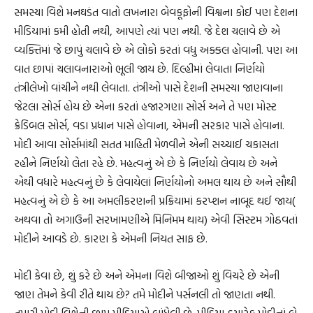
સમસ્યા વિશે મનઘડંત વાતો લખનારા બેવકૂફોની વિશ્વના કોઈ પણ દેશના
મીડિયામાં કમી હોતી નથી, આપણે ત્યાં પણ નથી. જે દેશ ચલાવે છે એ
વ્યક્તિમાં જે છાપું ચલાવે છે એ લોકો કરતાં વધુ અક્કલ હોવાની. પણ આ
વાત છાપાં ચલાવનારાઓ ભૂલી જાય છે. દિલ્હીમાં લેવાતા નિર્ણયો
તંત્રીલેખો વાંચીને નથી લેવાતા. તંત્રીઓ પાસે દેશની સમસ્યા જાણવાના
જેટલા સોર્સ હોય છે એના કરતાં હજારગણા સોર્સ અને તે પણ મોસ્ટ
ક્રેડિબલ સોર્સ, વડા પ્રધાન પાસે હોવાના, એમની સરકાર પાસે હોવાના.
મોદી આવા સોર્સમાંથી સતત માહિતી મેળવીને એની સચ્ચાઈ ચકાસતા
રહીને નિર્ણયો લેતા રહે છે. મહત્વનું એ છે કે નિર્ણયો લેવાય છે અને
એથી વધારે મહત્વનું છે કે લેવાયેલાં નિર્ણયોનો અમલ થાય છે અને સૌથી
મહત્વનું એ છે કે આ અમલીકરણની પ્રક્રિયામાં કરપ્શન નાબૂદ થઈ જાય(
અથવા તો અગાઉની સરખામણીએ મિનિમમ થાય) એવી સિસ્ટમ ગોઠવતાં
મોદીને આવડે છે. કારણ કે એમની નિયત સાફ છે.
મોદી કેવા છે, શું કરે છે અને એમના વિશે બીજાઓ શું વિચરે છે એની
જાણ તેમને કેવી રીતે થાય છે? તમે મોદીને પર્સનલી તો જાણતા નથી.