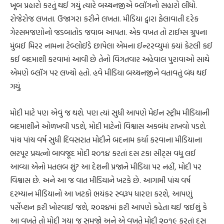
ખૂબ પ્રહારો કરતું થઈ ગયું ત્યારે બચ્ચનજીએ બ્લૉગનો સહારો લીધો.
રોજેરોજ લખતા. ઉજાગરા કરીને લખતા. મીડિયા દ્વારા ફેલાવાતી દરેક
ગેરસમજણોનો જડબાતોડ જવાબ આપતા. એક વખત તો ટાઈમ્સ ગ્રુપના
મુંબઈ મિરર નામના ટેબ્લોઈડે છાપેલા એમના ઈન્ટરવ્યુમાં ક્યાં કેટલી કઈ
કઈ બદમાશી કરવામાં આવી છે તેનો વિગતવાર અહેવાલ પુરાવાઓ સાથે
એમણે બ્લૉગ પર લખ્યો હતો. હવે મીડિયા બચ્ચનજીને વતાવતું બંધ થઈ
ગયું.
મોદી માટે પણ એવું જ થશે. પણ ત્યાં સુધી આપણે મેઈન સ્ટ્રીમ મીડિયાની
બદમાશીને ઓળખવી પડશે, મોદી માટેનો વિશ્વાસ અકબંધ રાખવો પડશે.
પાંચ પાંચ વર્ષ સુધી દિવસરાત મોદીને બદનામ કર્યા કરવાના મીડિયાના
ભરપૂર પ્રયત્નો બાવજૂદ મોદી ૨૦૧૪ કરતાં દસ ટકા સીટ્‌સ વધુ લઈ
આવ્યા એનો મતલબ શું? આ દેશની પ્રજાને મીડિયા પર નહીં, મોદી પર
વિશ્વાસ છે. અને આ જ વાત મીડિયાને ખટકે છે. આગામી પાંચ વર્ષ
દરમ્યાન મીડિયાનો આ ખટકો ભયંકર સ્વરૂપ ધારણ કરશે, આપણું
પર્સેપ્શન ફરી ખોરવાઈ જશે, ૨૦૨૪માં ફરી આપણે કહેતા થઈ જઈશું કે
આ વખતે તો મોદી ગયા જ સમજો અને એ વખતે મોદી ૨૦૧૯ કરતાં દસ