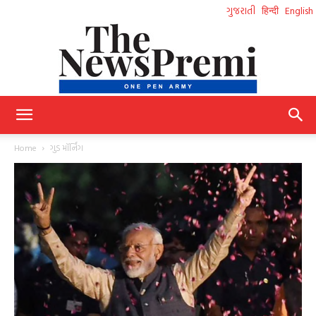
ગુજરાતી
हिन्दी
English
NewsPremi
Home
ગુડ મૉર્નિંગ
Gujarati