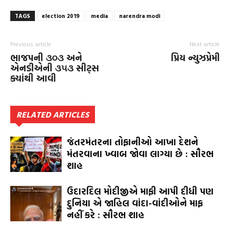
TAGS
election 2019
media
narendra modi
Previous article
Next article
ભાજપની ૩૦૩ અને
પ્રિય ન્યુઝપ્રેમી
એનડીએની ૩૫૩ સીટ્‌સ
ક્યાંથી આવી
RELATED ARTICLES
જંતરમંતરના તોફાનીઓ આખા દેશને
મંતરવાના ખ્વાબ જોવા લાગ્યા છે : સૌરભ
શાહ
ઉદારદિલ મોદીજીએ માફી આપી દીધી પણ
દુનિયા એ જાહિલ વાંદા-વાંદીઓને માફ
નહીં કરે : સૌરભ શાહ