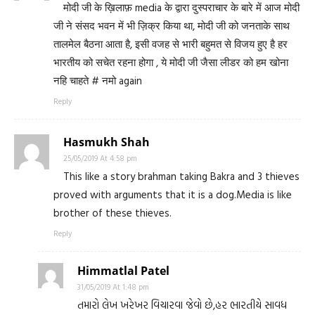
मोदी जी के ख़िलाफ़ media के द्वारा दुस्पराचार के बारे में आज मोदी
जी ने संसद भवन में भी ज़िक्र किया था, मोदी जी को जनताके साथ
तालमेल बैठना आता है, इसी वजह से भारी बहुमत से विजय हुए है हर
भारतीय को सचेत रहना होगा , ये मोदी जी जैसा लीडर को हम खोना
नहि चाहते # नमो again
Reply
Hasmukh Shah
25/05/2019 At 4:58 pm
This like a story brahman taking Bakra and 3 thieves
proved with arguments that it is a dog.Media is like
brother of these thieves.
Reply
Himmatlal Patel
31/05/2019 At 1:48 pm
તમારો લેખ ખરેખર વિચારવા જેવો છે,હર ભારતીયે સાવધ