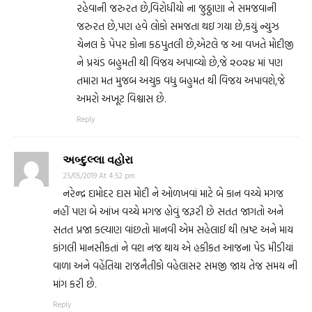
રહેવાની જરુરત છે,વિરોધીયો ના જુઠ્ઠાણા ને સમજવાની
જરુરત છે,પણ હવે લોકો સમજતા થઇ ગયા છે,કયું ન્યુઝ
ચેનલ કે પેપર કોના કઠપુતલી છે,એટલે જ આ વખતે મોદીજી
ને પ્રચંડ બહુમતી થી વિજય અપાવ્યો છે,જે ૨૦૨૪ માં પણ
તમારા મત મુજબ અચુક વધુ બહુમત થી વિજય અપાવશે,જે
અમરો અખૂટ વિશ્વાસ છે.
Reply
અબ્દુલ્લા વહોરા
25/05/2019 At 4:52 pm
નરેન્દ્ર દામોદર દાસ મોદી ને ઓળખવાં માટે બે કાન વચ્ચે મગજ
નહીં પણ બે આંખ વચ્ચે મગજ હોવું જરૂરી છે સતત જાગતો અને
સતત પ્રજા કલ્યાણ વાંછતો માનવી એમ સહેલાઈ થી ભ્રષ્ટ અને માય
કાંગલી માનસીકતાં ને વશ નજ થાય એ હકીકત આજના પેડ મીડીયાં
વાળા અને વહેંતિયા રાજનૈતીકો વહેલાસર સમજી જાય તેજ સમય ની
માંગ કરી છે.
Reply