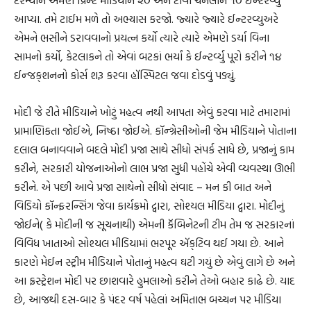
દરમ્યાન એમણે પ્રિન્ટ મીડિયાને ૨૦ અને ટીવી ચેનલોને ૧૦ ઈન્ટરવ્યુ
આપ્યા. તમે ટાઈમ મળે તો અભ્યાસ કરજો. જ્યારે જ્યારે ઈન્ટરવ્યુઅરે
એમને ભસીને ડરાવવાનો પ્રયત્ન કર્યો ત્યારે ત્યારે એમણે ડર્યા વિના
સામનો કર્યો, કેટલાકને તો એવાં બટકાં ભર્યાં કે ઈન્ટર્વ્યુ પૂરો કરીને ૧૪
ઈન્જક્‌શનનો કોર્સ શરૂ કરવા હૉસ્પિટલ જવા દોડવું પડ્યું.
મોદી જે રીતે મીડિયાને ખોટું મહત્વ નથી આપતા એવું કરવા માટે તમારામાં
પ્રામાણિકતા જોઈએ, નિષ્ઠા જોઈએ. કૉન્ગ્રેસીઓની જેમ મીડિયાને પોતાના
દલાલ બનાવવાને બદલે મોદી પ્રજા સાથે સીધો સંપર્ક સાધે છે, પ્રજાનું કામ
કરીને, સરકારી યોજનાઓનો લાભ પ્રજા સુધી પહોંચે એવી વ્યવસ્થા ઊભી
કરીને. એ પછી આવે પ્રજા સાથેનો સીધો સંવાદ – મન કી બાત અને
વિડિયો કૉન્ફરન્સિંગ જેવા કાર્યક્રમો દ્વારા, સોશ્યલ મીડિયા દ્વારા. મોદીનું
જોઈને( કે મોદીની જ સૂચનાથી) એમની કૅબિનેટની ટીમ તેમ જ સરકારનાં
વિવિધ ખાતાઓ સોશ્યલ મીડિયામાં ભરપૂર ઍક્‌ટિવ થઈ ગયા છે. આને
કારણે મેઈન સ્ટ્રીમ મીડિયાને પોતાનું મહત્વ ઘટી ગયું છે એવું લાગે છે અને
આ ફ્રસ્ટ્રેશન મોદી પર છાશવારે હુમલાઓ કરીને તેઓ બહાર કાઢે છે. યાદ
છે, આજથી દસ-બાર કે પંદર વર્ષ પહેલાં અમિતાભ બચ્ચન પર મીડિયા