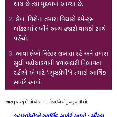
આટલું વાંચ્યું છે તો બે મિનિટ રોકાઈને થોડું વધુ વાંચી લો.
‘ન્યુઝપ્રેમી’ને આર્થિક સપોર્ટ આપો : સૌરભ