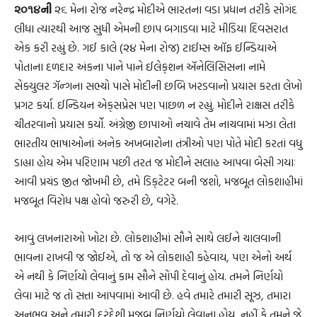
૨૦૧૪ની
૨૬ મેના રોજ નરેન્દ્ર મોદીએ ભારતના વડા પ્રધાન તરીકે સોગંદ
લીધા ત્યારથી આજ સુધી એમની છાપ બગાડવા માટે મીડિયા દિવસરાત
એક કરી રહ્યું છે. ગઈ કાલે (૨૪ મેના રોજ) ટાઈમ્સ ઑફ ઈન્ડિયાએ
પોતાના દળદાર અંકના પાને પાને ઈલેક્‌શન ઍનેલિસિસના નામે
સેક્યુલર ગૅન્ગના સભ્યો પાસે મોદીની છબિ ખરડવાનો પ્રયાસ કરતા લેખો
પ્રગટ કર્યા. ઈન્ડિયન એક્‌સપ્રેસ પણ પાછળ ન રહ્યું. મોદીને રાક્ષસ તરીકે
ચીતરવાનો પ્રયાસ કર્યો. અંગ્રેજી છાપાઓ નચાવે તેમ નાચવામાં મઝા લેતા
ભારતીય ભાષાઓનાં અનેક અખબારોના તંત્રીઓ પણ પોતે મોદી કરતાં વધુ
ડાહ્યા હોય એમ પરિણામ પછી તરત જ મોદીને સલાહ આપવા બેસી ગયાઃ
આવી પ્રચંડ જીત જોખમી છે, તમે ડિક્‌ટેટર બની જશો, મજબૂત લોકશાહીમાં
મજબૂત વિરોધ પક્ષ હોવો જરુરી છે, વગેરે.
આવું લખનારાઓ ખોટા છે. લોકશાહીમાં સૌને સાથે લઈને ચાલવાની
ભાવના રાખવી જ જોઈએ, તો જ એ લોકશાહી કહેવાય, પણ એનો અર્થ
એ નથી કે નિર્ણયો લેવાનું કામ સૌને સોંપી દેવાનું હોય. તમને નિર્ણયો
લેવા માટે જ તો સત્તા આપવામાં આવી છે. હવે તમારે તમારી સૂઝ, તમારા
અનુભવ અને તમારી દૂરંદેશી મુજબ નિર્ણયો લેવાના હોય, નહીં કે તમને જે