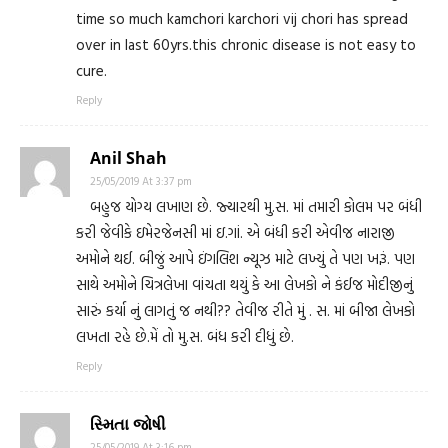
time so much kamchori karchori vij chori has spread
over in last 60yrs.this chronic disease is not easy to
cure.
Reply
Anil Shah
25/05/2019 At 3:37 pm
બહુજ યોગ્ય લખાણ છે. જ્યારથી મુ.સ. માં તમારી કોલમ પર બંધી
કરી જેવીકે ઇમેરજેનસી માં ઇ.ગાં. એ બંધી કરી એવીજ નારાજી
અમોને થઈ. બીજું આપે ઇંગલિશ ન્યૂઝ માટે લખ્યું તે પણ ખરૂં. પણ
સાથે અમોને ચિત્રલેખા વાંચતા થયું કે આ લેખકો ને કંઈજ મોદીજીનું
સારું કર્યા નું લાગતું જ નથી?? તેવીજ રીતે મું . સ. માં બીજા લેખકો
લખતા રહે છે.મેં તો મુ.સ. બંધ કરી દીધું છે.
Reply
સ્મિતા જોષી
25/05/2019 At 3:16 pm