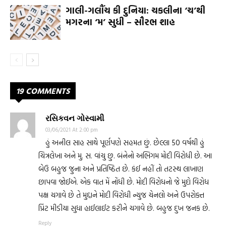
ગાલી-ગલૌંચ કી દુનિયા: ચકલીના ‘ચ’થી
મગરના ‘મ’ સુધી – સૌરભ શાહ
19 COMMENTS
રસિકવન ગોસ્વામી
03/06/2021 At 2:00 pm
હું અનીલ સાહ સાથે પૂર્ણપણે સહમત છું. છેલ્લા 50 વર્ષથી હું
ચિત્રલેખા અને મુ. સ. વાંચુ છુ. બંનેનો અભિગમ મોદી વિરોધી છે. આ
બેઉ બહુજ જુના અને પ્રતિષ્ઠિત છે. કંઈ નહીં તો તટસ્થ લાખાણ
છાપવા જોઈએ. એક વાત મેં નોંધી છે. મોદી વિરોધનો જે મુદો વિરોધ
પક્ષ ચગાવે છે તે મુદ્દાને મોદી વિરોધી ન્યુજ ચેનલો અને ઉપરોક્ત
પ્રિંટ મીડીયા સુધા હાઈલાઈટ કરીને ચગાવે છે. બહુજ દુખ જનક છે.
Reply