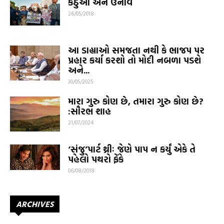
કઠુઆ અને ઉનાવ
26/05/2018
આ ડાહ્યાઓ સમજતા નથી કે ભાજપ પર
પ્રહાર કર્યા કરશો તો મોદી નબળા પડશે
અને...
30/05/2025
મારા ગુરુ કોણ છે, તમારા ગુરુ કોણ છે?
:સૌરભ શાહ
21/07/2024
‘સંજુ’પાર્ટ થ્રીઃ જેણે પાપ ન કર્યું એકે તે
પહેલો પથરો ફેંકે
06/08/2018
ARCHIVES