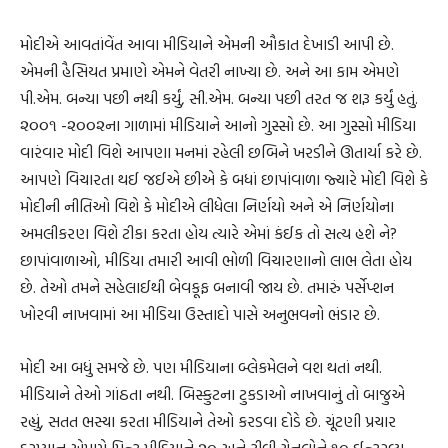
મોદીએ આવતાંવેંત આવા મીડિયાને એમની ઔકાત દેખાડી આપી છે.
એમની હૈસિયત પ્રમાણે એમને વેતરી નાખ્યા છે. અને આ કામ એમણે
પી.એમ. બન્યા પછી નથી કર્યું, સી.એમ. બન્યા પછી તરત જ શરૂ કર્યું હતું.
૨૦૦૧ -૨૦૦૨ના ગાળામાં મીડિયાને આનો ગુસ્સો છે. આ ગુસ્સો મીડિયા
વારંવાર મોદી વિશે આપણા મનમાં રહેલી છબિને ખરડીને ઊતાર્યા કરે છે.
આપણે વિચારતા થઈ જઈએ છીએ કે બધાં છાપાંવાળા જ્યારે મોદી વિશે કે
મોદીની નીતિઓ વિશે કે મોદીએ લીધેલા નિર્ણયો અને એ નિર્ણયોના
અમલીકરણ વિશે ટીકા કરતા હોય ત્યારે એમાં કંઈક તો સત્ય હશે ને?
છાપાંવાળાઓ, મીડિયા તમારી આવી ભોળી વિચારણાનો લાભ લેતા હોય
છે. તેઓ તમને સહેલાઈથી બેવકૂફ બનાવી જાય છે. તમારું પર્સેપ્શન
ખોરવી નાખવામાં આ મીડિયા ઉસ્તાદો પાસે અનુભવનો ભંડાર છે.
મોદી આ બધું સમજે છે. પણ મીડિયાના બ્લેકમેલને વશ થતાં નથી.
મીડિયાને તેઓ ગાંઠતા નથી. બિસ્કુટના ટુકડાઓ નાખવાનું તો બાજુએ
રહ્યું, સતત ભસ્યા કરતા મીડિયાને તેઓ કરડવા દોડે છે. ચૂંટણી પ્રચાર