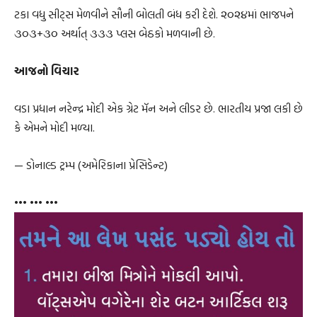
ટકા વધુ સીટ્‌સ મેળવીને સૌની બોલતી બંધ કરી દેશે. ૨૦૨૪માં ભાજપને
૩૦૩+૩૦ અર્થાત્‌ ૩૩૩ પ્લસ બેઠકો મળવાની છે.
આજનો વિચાર
વડા પ્રધાન નરેન્દ્ર મોદી એક ગ્રેટ મૅન અને લીડર છે. ભારતીય પ્રજા લકી છે
કે એમને મોદી મળ્યા.
— ડોનાલ્ડ ટ્રમ્પ (અમેરિકાના પ્રેસિડેન્ટ)
••• ••• •••