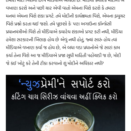
તમારી મોદી વિશેની છાપ મીડિયાએ બાંધેલી છે. મીડિયા ક્યારેક મોદીનાં બે
વખાણ કરશે અને પછી ચાર એવી વાતો એમના વિશે કરશે કે તમારા
મનમાં એમના વિશે શંકા પ્રગટે. તમે મોદીની કાર્યક્ષમતા વિશે, એમના ફ્યુચર
વિશે પ્રશ્નો કરતા થઈ જશો. તમે પૂછશો કેઃ પણ અગાઉના કૉન્ગ્રેસી
પ્રધાનમંત્રીઓ વિશે તો મીડિયાએ ક્યારેય શંકાઓ પ્રગટ કરી નથી, મીડિયા
હંમેશા સરકારની ખિલાફ હોય છે એવું નથી હોતું, જ્યાં સારું હોય ત્યાં
મીડિયાએ વખાણ કર્યાં જ હોય છે, એ બધા વડા પ્રધાનોએ જે સારાં કામ
કર્યા તેના વિશે આ જ મીડિયાએ પ્રજા સુધી માહિતી પહોંચાડી જ છે, મોદી
જે કંઈ ખોટું કરે તેની ટીકા કરવાનો શું મોદીને અધિકાર નથી?