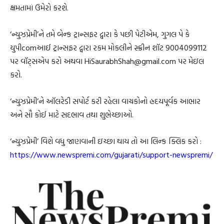
ક્ષમતામાં ઉમેરો કરશે.
‘ન્યુઝપ્રેમી’ને તમે બેન્ક ટ્રાન્સફર દ્વારા કે પછી પેટીએમ, ગુગલ પે કે
યુપીcomઆઈ ટ્રાન્સફર દ્વારા રકમ મોકલીને સ્ક્રીન શૉટ 9004099112
પર વૉટ્સએપ કરો અથવા HiSaurabhShah@gmail.com પર મેઇલ
કરો.
‘ન્યુઝપ્રેમી’ને ઑલરેડી સપોર્ટ કરી રહેલા વાચકોનો હ્રદયપૂર્વક આભાર
અને સૌ કોઈ માટે સદભાવ તથા શુભેચ્છાઓ.
‘ન્યુઝપ્રેમી’ વિશે વધુ જાણવાની ઇચ્છા થાય તો આ લિન્ક ક્લિક કરો :
https://www.newspremi.com/gujarati/support-newspremi/