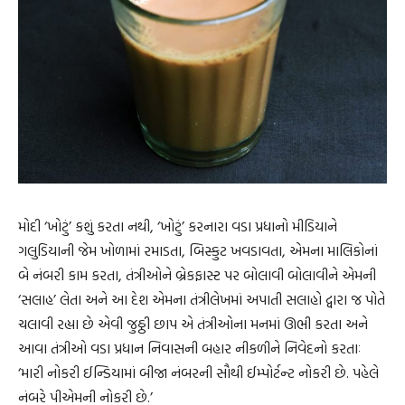
મોદી ‘ખોટું’ કશું કરતા નથી, ‘ખોટું’ કરનારા વડા પ્રધાનો મીડિયાને
ગલુડિયાની જેમ ખોળામાં રમાડતા, બિસ્કુટ ખવડાવતા, એમના માલિકોનાં
બે નંબરી કામ કરતા, તંત્રીઓને બ્રેકફાસ્ટ પર બોલાવી બોલાવીને એમની
‘સલાહ’ લેતા અને આ દેશ એમના તંત્રીલેખમાં અપાતી સલાહો દ્વારા જ પોતે
ચલાવી રહ્યા છે એવી જુઠ્ઠી છાપ એ તંત્રીઓના મનમાં ઊભી કરતા અને
આવા તંત્રીઓ વડા પ્રધાન નિવાસની બહાર નીકળીને નિવેદનો કરતાઃ
‘મારી નોકરી ઈન્ડિયામાં બીજા નંબરની સૌથી ઈમ્પોર્ટન્ટ નોકરી છે. પહેલે
નંબરે પીએમની નોકરી છે.’