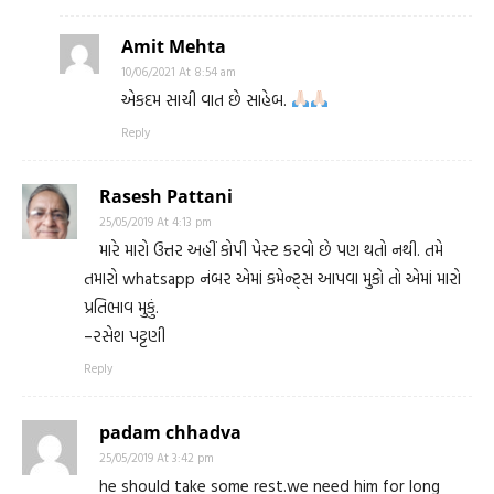
Amit Mehta
10/06/2021 At 8:54 am
એકદમ સાચી વાત છે સાહેબ.
Reply
Rasesh Pattani
25/05/2019 At 4:13 pm
મારે મારો ઉત્તર અહીં કોપી પેસ્ટ કરવો છે પણ થતો નથી. તમે
તમારો whatsapp નંબર એમાં કમેન્ટ્સ આપવા મુકો તો એમાં મારો
પ્રતિભાવ મુકું.
–રસેશ પટ્ટણી
Reply
padam chhadva
25/05/2019 At 3:42 pm
he should take some rest.we need him for long