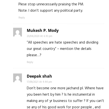
Plese stop unnecessarily praising the PM.
Note: I don’t support any political party.
Reply
Mukesh P. Mody
20/04/2020 At 6:10 pm
”All speeches are hate speeches and dividing
our great country” – mention the details
please…?
Reply
Deepak shah
17/09/2021 At 4:44 pm
Don’t become one more jaichand pl. Where have
you been hert by him ? Is he instumental in
making any of yr business to suffer ? If you can’t
se any of his good work for poor people , and