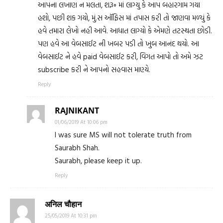
આપના લખાણ ન મલતા, શ૱ માં લાગ્યુ કે આપ બહારગામ ગયા
હશો, પછી શક ગયો, મું.સ ઑફિસ માં તપાસ કરી તો જાણવા મળ્યું કે
હવે તમારા લેખો નહી આવે. આધાત લાગ્યો કે એમણે તટસ્થતા છોડી.
પણ હવે આ વેબસાઈટ ની ખબર પડી તો ખુબ આનંદ થયો. આ
વેબસાઈટ ને હવે paid વેબસાઈટ કરી, વિગત આપો તો અમે ઝટ
subscribe કરી ને આપનો સહવાસ માણ્યે.
Reply
RAJNIKANT
01/06/2019 At 10:06 pm
I was sure MS will not tolerate truth from
Saurabh Shah.
Saurabh, please keep it up.
Reply
अनिल चौहान
25/05/2019 At 10:31 pm