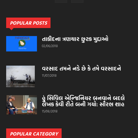
POPULAR POSTS
તાકીદના ત્રણચાર છુટક મુદ્દાઓ
02/06/2018
વરસાદ તમને નડે છે કે તમે વરસાદને
11/07/2018
હું સિવિલ એન્જિનિયર બનવાને બદલે
લેખક કેવી રીતે બની ગયો: સૌરભ શાહ
15/08/2018
POPULAR CATEGORY