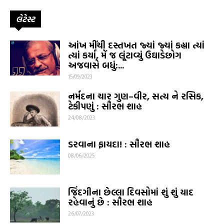
લેટેસ્ટ
આંખ મીંચી દસ્તખત જ્યાં જ્યાં કહ્યા ત્યાં
ત્યાં કર્યા, મેં જ લૂંટાવ્યું ઉઘાડેછોગ
અજવાસે બધું:...
15/09/2023
નર્મદના ચાર ગુણ–વીર, સત્ય ને રસિક,
ટેકીપણું : સૌરભ શાહ
24/08/2023
ડરવાના ફાયદા! : સૌરભ શાહ
08/06/2025
જિંદગીના છેલ્લા દિવસોમાં શું શું યાદ
રહેવાનું છે : સૌરભ શાહ
26/07/2023