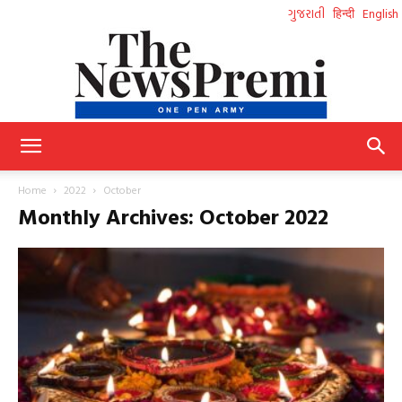
ગુજરાતી
हिन्दी
English
NewsPremi
Home
2022
October
Monthly Archives: October 2022
Gujarati