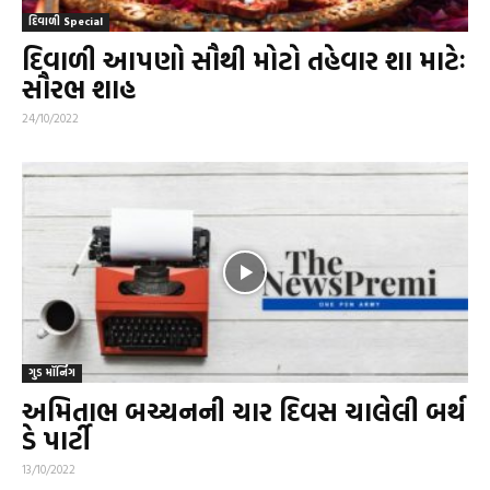
દિવાળી Special
દિવાળી આપણો સૌથી મોટો તહેવાર શા માટેઃ
સૌરભ શાહ
24/10/2022
ગુડ મૉર્નિંગ
અમિતાભ બચ્ચનની ચાર દિવસ ચાલેલી બર્થ
ડે પાર્ટી
13/10/2022