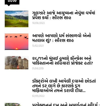
લેટેસ્ટ
ગુલઝારે આજે આયુષ્યના નેવુંમા વર્ષમાં
પ્રવેશ કર્યો : સૌરભ શાહ
18/08/2023
આપણે આપણો ધર્મ સંભાળવો એનો
મતલબ શું? : સૌરભ શાહ
13/02/2021
૨૬/૧૧નો મુંબઈ હુમલો કૉન્ગ્રેસ અને
પાકિસ્તાનનો સહિયારો પ્રોજેક્ટ હતો?
01/04/2019
ડૉક્ટરોએ લખી આપેલી દવાઓ છોડતાં
તમને ડર લાગે છે કારણકે ડ્રગ
માફિયાઓએ તમને ડરાવી દીધા...
02/05/2022
પરફેક્શનનું દુખ અને અપૂર્ણતાનું સૌંદર્ય :