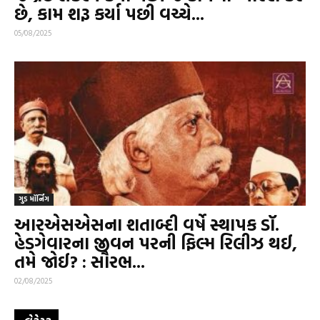
છે, કામ શરૂ કર્યા પછી વચ્ચે...
05/08/2025
ગુડ મૉર્નિંગ
આરએસએસના શતાબ્દી વર્ષે સ્થાપક ડૉ.
હેડગેવારના જીવન પરની ફિલ્મ રિલીઝ થઈ,
તમે જોઈ? : સૌરભ...
02/08/2025