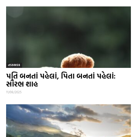
તડકભડક
પતિ બનતાં પહેલાં, પિતા બનતાં પહેલાં:
સૌરભ શાહ
11/08/2025