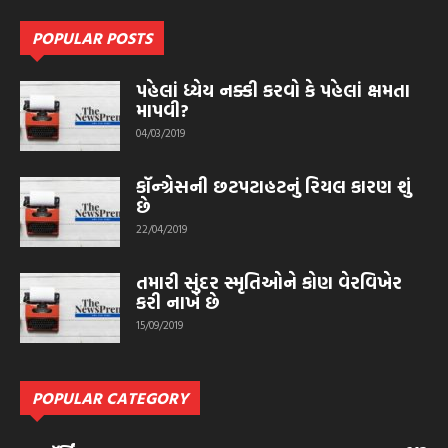
POPULAR POSTS
પહેલાં ધ્યેય નક્કી કરવો કે પહેલાં ક્ષમતા
માપવી?
04/03/2019
કૉન્ગ્રેસની છટપટાહટનું રિયલ કારણ શું
છે
22/04/2019
તમારી સુંદર સ્મૃતિઓને કોણ વેરવિખેર
કરી નાખે છે
15/09/2019
POPULAR CATEGORY