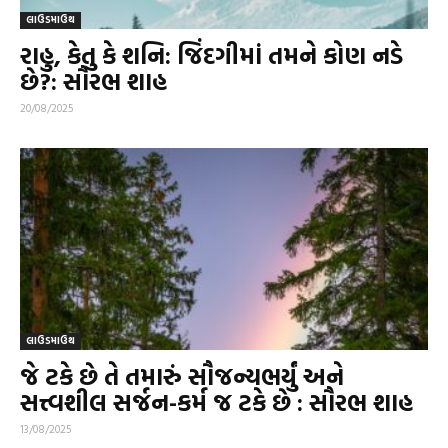
લાઉડમાઉથ
રાહુ, કેતુ કે શનિ: જિંદગીમાં તમને કોણ નડે
છે?: સૌરભ શાહ
20/08/2025
લાઉડમાઉથ
જે ટકે છે તે તમારું સૌજન્યભર્યું અને
સત્ત્વશીલ સર્જન-કર્મ જ ટકે છે : સૌરભ શાહ
13/08/2025