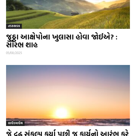
તડકભડક
જુઠ્ઠા આક્ષેપોના ખુલાસા હોવા જોઈએ? :
સૌરભ શાહ
05/08/2025
લાઉડમાઉથ
જે દ્રઢ સંકલ્પ કર્યા પછી જ કાર્યનો આરંભ કરે