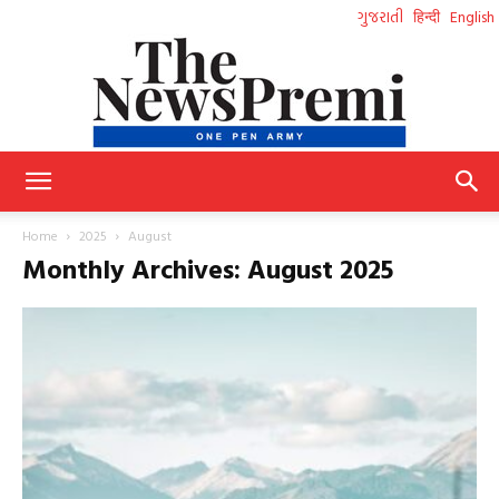
ગુજરાતી
हिन्दी
English
NewsPremi
Home
2025
August
Monthly Archives: August 2025
Gujarati