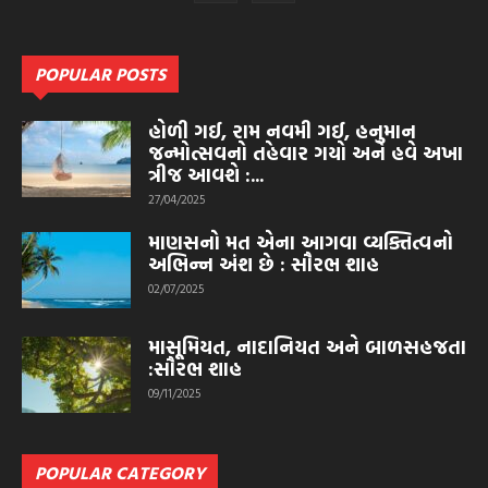
POPULAR POSTS
હોળી ગઈ, રામ નવમી ગઈ, હનુમાન
જન્મોત્સવનો તહેવાર ગયો અને હવે અખા
ત્રીજ આવશે :...
27/04/2025
માણસનો મત એના આગવા વ્યક્તિત્વનો
અભિન્ન અંશ છે : સૌરભ શાહ
02/07/2025
માસૂમિયત, નાદાનિયત અને બાળસહજતા
:સૌરભ શાહ
09/11/2025
POPULAR CATEGORY