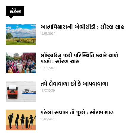
લેટેસ્ટ
આત્મવિશ્વાસની એબીસીડી : સૌરભ શાહ
19/05/2024
લૉકડાઉન પછી પરિસ્થિતિ ક્યારે થાળે
પડશે : સૌરભ શાહ
18/08/2020
તમે લેવાવાળા છો કે આપવાવાળા
16/07/2019
પહેલાં સવાલ તો પૂછો : સૌરભ શાહ
10/06/2020