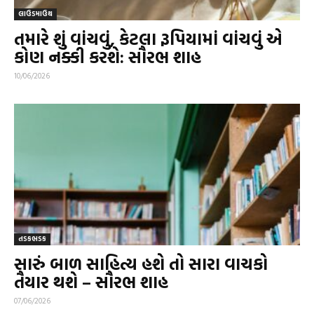
લાઉડમાઉથ
તમારે શું વાંચવું, કેટલા રૂપિયામાં વાંચવું એ
કોણ નક્કી કરશે: સૌરભ શાહ
10/06/2026
તડકભડક
સારું બાળ સાહિત્ય હશે તો સારા વાચકો
તૈયાર થશે – સૌરભ શાહ
07/06/2026