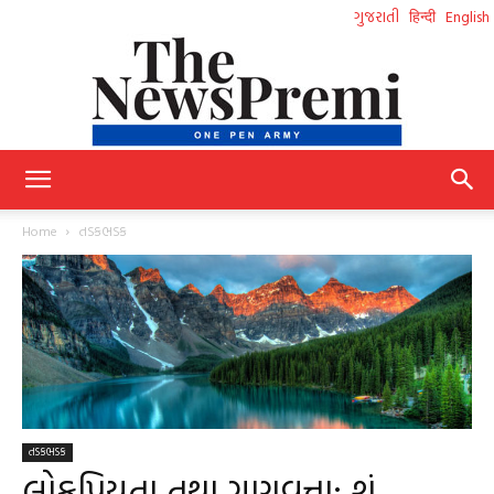
ગુજરાતી
हिन्दी
English
NewsPremi
Home
તડકભડક
Gujarati
તડકભડક
લોકપ્રિયતા તથા ગુણવત્તા: શું