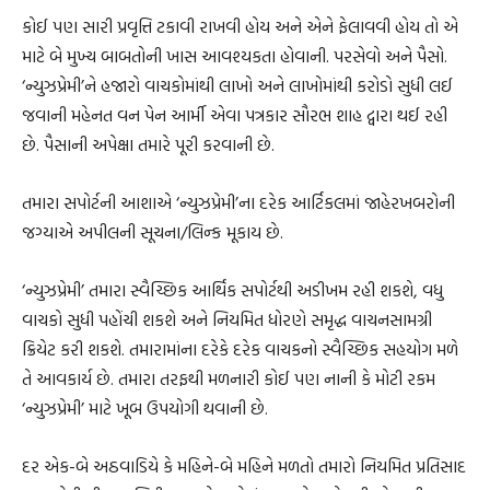
કોઈ પણ સારી પ્રવૃત્તિ ટકાવી રાખવી હોય અને એને ફેલાવવી હોય તો એ
માટે બે મુખ્ય બાબતોની ખાસ આવશ્યકતા હોવાની. પરસેવો અને પૈસો.
‘ન્યુઝપ્રેમી’ને હજારો વાચકોમાંથી લાખો અને લાખોમાંથી કરોડો સુધી લઈ
જવાની મહેનત વન પેન આર્મી એવા પત્રકાર સૌરભ શાહ દ્વારા થઈ રહી
છે. પૈસાની અપેક્ષા તમારે પૂરી કરવાની છે.
તમારા સપોર્ટની આશાએ ‘ન્યુઝપ્રેમી’ના દરેક આર્ટિકલમાં જાહેરખબરોની
જગ્યાએ અપીલની સૂચના/લિન્ક મૂકાય છે.
‘ન્યુઝપ્રેમી’ તમારા સ્વૈચ્છિક આર્થિક સપોર્ટથી અડીખમ રહી શકશે, વધુ
વાચકો સુધી પહોંચી શકશે અને નિયમિત ધોરણે સમૃદ્ધ વાચનસામગ્રી
ક્રિયેટ કરી શકશે. તમારામાંના દરેકે દરેક વાચકનો સ્વૈચ્છિક સહયોગ મળે
તે આવકાર્ય છે. તમારા તરફથી મળનારી કોઈ પણ નાની કે મોટી રકમ
‘ન્યુઝપ્રેમી’ માટે ખૂબ ઉપયોગી થવાની છે.
દર એક-બે અઠવાડિયે કે મહિને-બે મહિને મળતો તમારો નિયમિત પ્રતિસાદ