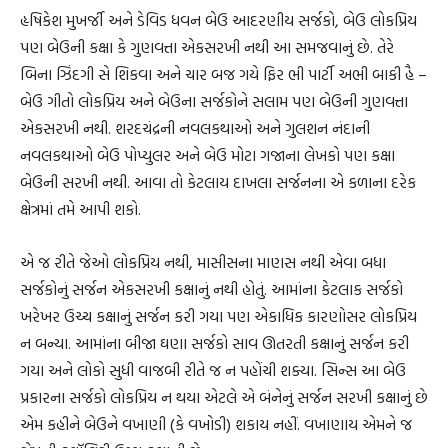
હૃષિકેશ મુખર્જી અને ડેવિડ ધવન બેઉ આદરણીય સર્જકો, બેઉ લોકપ્રિય
પણ બેઉની કક્ષા કે ગુણવત્તા એકસરખી નથી આ સમજવાનું છે. તેરે
બિના ઝિંદગી સે શિકવા અને ચાર બજ ગયે ફિર ભી પાર્ટી અભી બાકી હૈ –
બેઉ ગીતો લોકપ્રિય અને બેઉના સર્જકોને સલામ પણ બેઉની ગુણવત્તા
એકસરખી નથી. શરદચંદ્રની નવલકથાઓ અને ગુલશન નંદાની
નવલકથાઓ બેઉ પોપ્યુલર અને બેઉ મોટા ગજાના લેખકો પણ કક્ષા
બેઉની સરખી નથી. આવા તો કેટલાય દાખલા સર્જનના એ કળાના દરેક
ક્ષેત્રમાં તમે આપી શકો.
એ જ રીતે જેઓ લોકપ્રિય નથી, માસીસના માણસ નથી એવા બધા
સર્જકોનું સર્જન એકસરખી કક્ષાનું નથી હોતું. આમાંના કેટલાક સર્જકો
ખરેખર ઉચ્ચ કક્ષાનું સર્જન કરી ગયા પણ એકાધિક કારણોસર લોકપ્રિય
ન બન્યા. આમાંના બીજા ઘણા સર્જકો સાવ ઊતરતી કક્ષાનું સર્જન કરી
ગયા અને લોકો સુધી વાજબી રીતે જ ન પહોંચી શક્યા. સિન્સ આ બેઉ
પ્રકારના સર્જકો લોકપ્રિય ન થયા એટલે એ બંનેનું સર્જન સરખી કક્ષાનું છે
એમ કહીને બેઉને વખાણી (કે વખોડી) શકાય નહીં. વખાણાય એમને જ