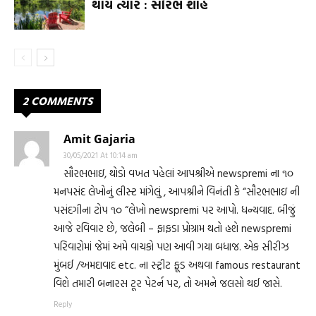
થાય ત્યારે : સૌરભ શાહ
2 COMMENTS
Amit Gajaria
30/05/2021 At 10:14 am
સૌરભભાઇ, થોડો વખત પહેલાં આપશ્રીએ newspremi ના ૧૦
મનપસંદ લેખોનું લીસ્ટ માંગેલું , આપશ્રીને વિનંતી કે “સૌરભભાઇ ની
પસંદગીના ટોપ ૧૦ “લેખો newspremi પર આપો. ધન્યવાદ. બીજું
આજે રવિવાર છે, જલેબી – ફાફડા પ્રોગ્રામ થતો હશે newspremi
પરિવારોમાં જેમાં અમે વાચકો પણ આવી ગયા બધાજ. એક સીરીઝ
મુંબઈ /અમદાવાદ etc. ના સ્ટ્રીટ ફૂડ અથવા famous restaurant
વિશે તમારી બનારસ ટૂર પેટર્ન પર, તો અમને જલસો થઈ જાસે.
Reply