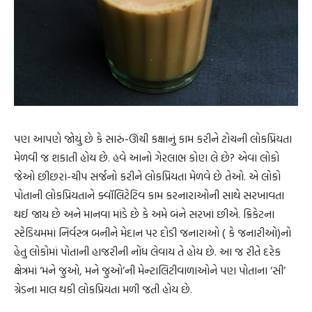
પણ આપણે જોયું છે કે સારું-ઊંચી કક્ષાનું કામ કરીને ટોચની લોકપ્રિયતા
મેળવી જ શકાતી હોય છે. હવે આનો ગેરલાભ કોણ લે છે? એવા લોકો
જેઓ છીછરાં-ચીપ સર્જનો કરીને લોકપ્રિયતા મેળવે છે તેઓ. એ લોકો
પોતાની લોકપ્રિયતાને ક્વૉલિટેટિવ કામ કરનારાઓની સાથે સરખાવતા
થઈ જાય છે અને માનવા માંડે છે કે અમે બંને સરખાં છીએ. ક્રિકેટના
સ્ટેડિયમમાં નિર્વસ્ત્ર બનીને મેદાન પર દોડી જનારાઓ ( કે જનારીઓ)નો
હેતુ લોકોમાં પોતાની હાજરીની નોંધ લેવાય તે હોય છે. આ જ રીતે દરેક
ક્ષેત્રમાં ‘મને જુઓ, મને જુઓ’ની મેન્ટાલિટીવાળાઓને પણ પોતાના ‘સી’
ગ્રેડના માલ થકી લોકપ્રિયતા મળી જતી હોય છે.