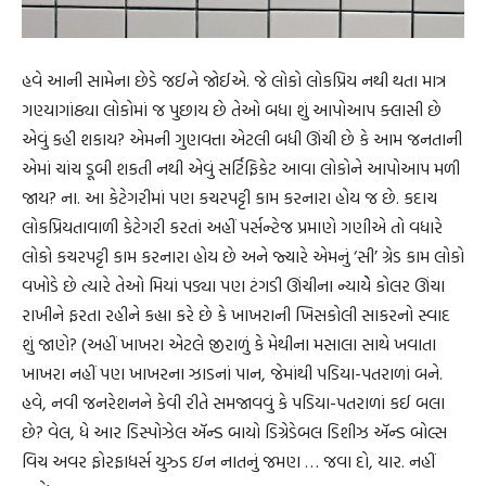
હવે આની સામેના છેડે જઈને જોઈએ. જે લોકો લોકપ્રિય નથી થતા માત્ર
ગણ્યાગાંઠ્યા લોકોમાં જ પુછાય છે તેઓ બધા શું આપોઆપ ક્લાસી છે
એવું કહી શકાય? એમની ગુણવત્તા એટલી બધી ઊંચી છે કે આમ જનતાની
એમાં ચાંચ ડૂબી શકતી નથી એવું સર્ટિફિકેટ આવા લોકોને આપોઆપ મળી
જાય? ના. આ કેટેગરીમાં પણ કચરપટ્ટી કામ કરનારા હોય જ છે. કદાચ
લોકપ્રિયતાવાળી કેટેગરી કરતાં અહીં પર્સન્ટેજ પ્રમાણે ગણીએ તો વધારે
લોકો કચરપટ્ટી કામ કરનારા હોય છે અને જ્યારે એમનું ‘સી’ ગ્રેડ કામ લોકો
વખોડે છે ત્યારે તેઓ મિયાં પડ્યા પણ ટંગડી ઊંચીના ન્યાયેે કોલર ઊંચા
રાખીને ફરતા રહીને કહ્યા કરે છે કે ખાખરાની ખિસકોલી સાકરનો સ્વાદ
શું જાણે? (અહીં ખાખરા એટલે જીરાળું કે મેથીના મસાલા સાથે ખવાતા
ખાખરા નહીં પણ ખાખરના ઝાડનાં પાન, જેમાંથી પડિયા-પતરાળાં બને.
હવે, નવી જનરેશનને કેવી રીતે સમજાવવું કે પડિયા-પતરાળાં કઈ બલા
છે? વેલ, ધે આર ડિસ્પોઝેલ ઍન્ડ બાયો ડિગ્રેડેબલ ડિશીઝ ઍન્ડ બોલ્સ
વિચ અવર ફોરફાધર્સ યુઝ્ડ ઇન નાતનું જમણ … જવા દો, યાર. નહીં