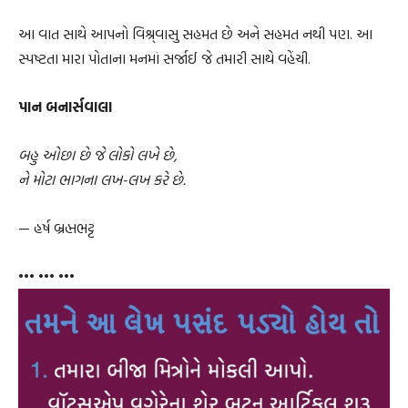
આ વાત સાથે આપનો વિશ્ર્વાસુ સહમત છે અને સહમત નથી પણ. આ
સ્પષ્ટતા મારા પોતાના મનમાં સર્જાઈ જે તમારી સાથે વહેંચી.
પાન બનાર્સવાલા
બહુ ઓછા છે જે લોકો લખે છે,
ને મોટા ભાગના લખ-લખ કરે છે.
— હર્ષ બ્રહ્મભટ્ટ
••• ••• •••