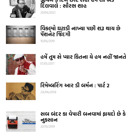
દિલવાલે : સૌરભ શાહ
29/06/2021
વિકલ્પો ઘટાડી નાખ્યા પછી શરૂ થાય છે
પૅશનેટ જિંદગી
10/06/2019
હમેં તુમ સે પ્યાર કિતના યે હમ નહીં જાનતે
07/01/2017
રિમેમ્બરિંગ આર ડી બર્મન : પાર્ટ 2
28/06/2018
સબ બંદર કા વેપારી બનવામાં ફાયદો છે કે
નુકસાન
20/10/2019