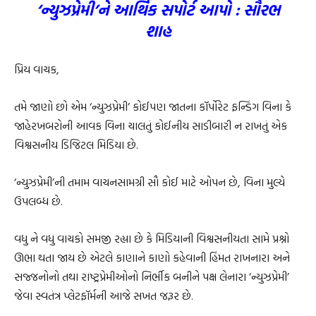
‘ન્યુઝપ્રેમી’ને આર્થિક સપોર્ટ આપો : સૌરભ
શાહ
પ્રિય વાચક,
તમે જાણો છો એમ ‘ન્યુઝપ્રેમી’ કોઈપણ જાતના કૉર્પોરેટ ફન્ડિંગ વિના કે
જાહેરખબરોની આવક વિના ચાલતું કોઈનીય સાડીબારી ન રાખતું એક
વિશ્વસનીય ડિજિટલ મિડિયા છે.
‘ન્યુઝપ્રેમી’ની તમામ વાચનસામગ્રી સૌ કોઈ માટે ઓપન છે, વિના મુલ્યે
ઉપલબ્ધ છે.
વધુ ને વધુ વાચકો સમજી રહ્યા છે કે મિડિયાની વિશ્વસનીયતા સામે પ્રશ્નો
ઊભા થતા જાય છે એટલે કાણાને કાણો કહેવાની હિંમત રાખનારા અને
સજ્જનોનો તથા રાષ્ટ્રપ્રેમીઓનો નિર્ભીક બનીને પક્ષ લેનારા ‘ન્યુઝપ્રેમી’
જેવા સ્વતંત્ર પ્લેટફૉર્મની આજે સખત જરૂર છે.