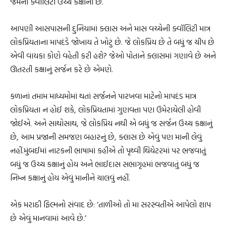
જેમની ક્વૉલિટી ઉચ્ચ કક્ષાની છે.
આપણી આસપાસની દુનિયામાં ક્લાસ અને માસ વચ્ચેની ક્વૉલિટી માત્ર
લોકપ્રિયતાના માપદંડે જોખાય તે ખોટું છે. જે લોકપ્રિય છે તે બધું જ ચીપ છે
એવી વાયકા કોણે વહેતી કરી હશે? જેઓ પોતાને ક્લાસમાં ગણાવે છે અને
ઊતરતી કક્ષાનું સર્જન કરે છે એમણે.
કળાનાં તમામ માધ્યમોમાં થતાં સર્જનને પારખવા માટેનો માપદંડ માત્ર
લોકપ્રિયતા ન હોઈ શકે, લોકપ્રિયતામાં ગુણવત્તા પણ ઉમેરાયેલી હોવી
જોઈએ. અને સાથોસાથ, જે લોકપ્રિય નથી એ બધું જ સર્જન ઉચ્ચ કક્ષાનું
છે, આમ પ્રજાની સમજણ બહારનું છે, ક્લાસ છે એવું પણ માની લેવું
નહીં.મુંબઈમાં નાટકની ભાષામાં કહીએ તો પૃથ્વી થિયેટરમાં પર ભજવાતું
બધું જ ઉચ્ચ કક્ષાનું હોય અને ભાઈદાસ સભાગૃહમાં ભજવાતું બધું જ
નિમ્ન કક્ષાનું હોય એવું માનીને ચાલવું નહીં.
એક મરાઠી ફિલ્મનો સંવાદ છે: ‘તાળીઓ તો મા સરસ્વતીએ આપેલો શાપ
છે એવું માનવામાં આવે છે.’