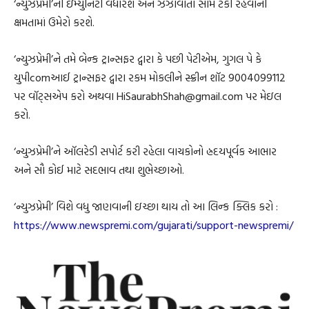
‘ન્યુઝપ્રેમી’ની ઇમ્યુનિટી વધારશે અને ઝંઝાવાતો સામે ટકી રહેવાની
ક્ષમતામાં ઉમેરો કરશે.
‘ન્યુઝપ્રેમી’ને તમે બેન્ક ટ્રાન્સફર દ્વારા કે પછી પેટીએમ, ગુગલ પે કે
યુપીcomઆઈ ટ્રાન્સફર દ્વારા રકમ મોકલીને સ્ક્રીન શૉટ 9004099112
પર વૉટ્સએપ કરો અથવા HiSaurabhShah@gmail.com પર મેઇલ
કરો.
‘ન્યુઝપ્રેમી’ને ઑલરેડી સપોર્ટ કરી રહેલા વાચકોનો હ્રદયપૂર્વક આભાર
અને સૌ કોઈ માટે સદભાવ તથા શુભેચ્છાઓ.
‘ન્યુઝપ્રેમી’ વિશે વધુ જાણવાની ઇચ્છા થાય તો આ લિન્ક ક્લિક કરો :
https://www.newspremi.com/gujarati/support-newspremi/