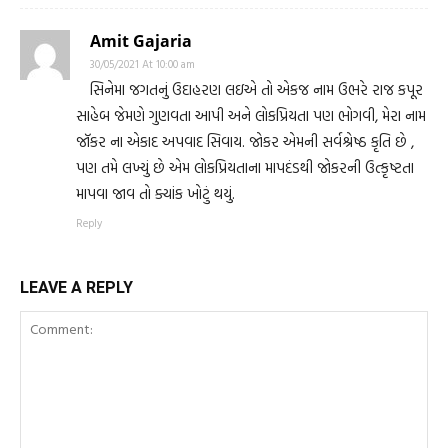
Amit Gajaria
30/05/2021 At 10:00 am
સિનેમા જગતનું ઉદાહરણ લઇએ તો એકજ નામ ઉભરે રાજ કપૂર
સાહેબ જેમણે ગુણવતા આપી અને લોકપ્રિયતા પણ ભોગવી, મેરા નામ
જૉકર ના એકાદ અપવાદ સિવાય. જોકર એમની સર્વશ્રેષ્ઠ કૃતિ છે ,
પણ તમે લખ્યું છે એમ લોકપ્રિયતાના માપદંડથી જોકરની ઉત્કૃષ્ટતા
માપવા જાવ તો ક્યાંક ખોટું થયું.
Reply
LEAVE A REPLY