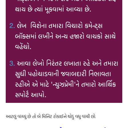
આટલું વાંચ્યું છે તો બે મિનિટ રોકાઈને થોડું વધુ વાંચી લો.