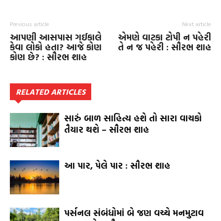
Previous article
Next article
આપણી આસપાસ ગઈકાલે
એમણે વાટકા ટોપી ન પહેરી
કેવા લોકો હતા? આજે કોણ
તે ન જ પહેરી : સૌરભ શાહ
કોણ છે? : સૌરભ શાહ
RELATED ARTICLES
સારું બાળ સાહિત્ય હશે તો સારા વાચકો
તૈયાર થશે – સૌરભ શાહ
આ પાર, પેલે પાર : સૌરભ શાહ
પર્સનલ સંબંધોમાં બે જણ વચ્ચે મનમુટાવ