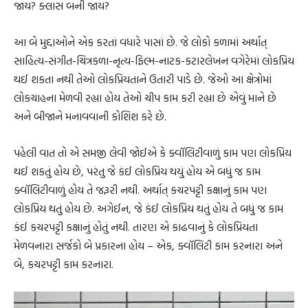
જાય? ક્લાસ બની જાય?
આ બે મુદ્દાઓને એક કરતાં વધારે પાસાં છે. જે લોકો કળામાં અર્થાત્
સાહિત્ય-સંગીત-ચિત્રકળા-નૃત્ય-ફિલ્મ-નાટક-કટારલેખન વગેરેમાં લોકપ્રિય
થઈ શકતા નથી તેઓ લોકપ્રિયતાને ઉતારી પાડે છે. જેઓ આ ક્ષેત્રોમાં
લોકચાહના મેળવી રહ્યા હોય તેઓ ચીપ કામ કરી રહ્યા છે એવું માને છે
અને બીજાને મનાવવાની કોશિશ કરે છે.
પહેલી વાત તો એ સમજી લેવી જોઈએ કે ક્વૉલિટીવાળું કામ પણ લોકપ્રિય
થઈ શકતું હોય છે, પરંતુ જે કંઈ લોકપ્રિય થયું હોય એ બધું જ કામ
ક્વૉલિટીવાળું હોય તે જરૂરી નથી. અર્થાત્ કચરપટ્ટી કક્ષાનું કામ પણ
લોકપ્રિય થતું હોય છે. અગેઈન, જે કંઈ લોકપ્રિય થતું હોય તે બધું જ કામ
કંઈ કચરપટ્ટી કક્ષાનું હોતું નથી. તારણ એ કાઢવાનું કે લોકપ્રિયતા
મેળવનારા સર્જકો બે પ્રકારના હોય – એક, ક્વૉલિટી કામ કરનારા અને
બે, કચરપટ્ટી કામ કરનારા.