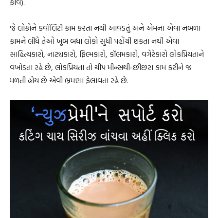
ફાવે).
જે લોકોને ક્વૉલિટી કામ કરતા નથી આવડતું અને એમના એવા નબળા
કામને લીધે તેઓ ખૂબ બધા લોકો સુધી પહોંચી શકતા નથી એવા
સાહિત્યકારો, નાટ્યકારો, ફિલ્મકારો, કૉલમકારો, વગેરેકારો લોકપ્રિયતાને
વખોડતા રહે છે, લોકપ્રિયતા તો ચીપ મીન્સથી-છીછરાં કામ કરીને જ
મળતી હોય છે એવી ભ્રમણા ફેલાવતા રહે છે.