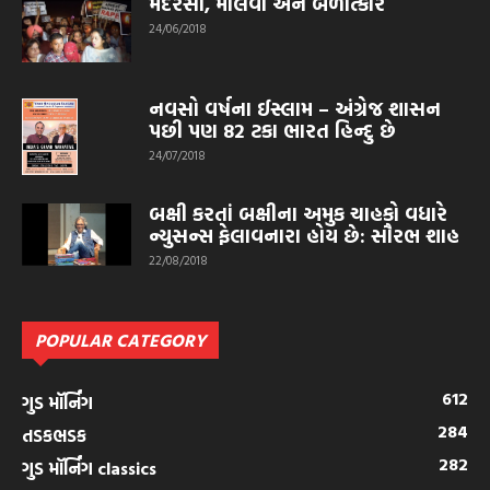
મદરેસા, મૌલવી અને બળાત્કાર
24/06/2018
નવસો વર્ષના ઈસ્લામ – અંગ્રેજ શાસન
પછી પણ 82 ટકા ભારત હિન્દુ છે
24/07/2018
બક્ષી કરતાં બક્ષીના અમુક ચાહકો વધારે
ન્યુસન્સ ફેલાવનારા હોય છે: સૌરભ શાહ
22/08/2018
POPULAR CATEGORY
612
ગુડ મૉર્નિંગ
284
તડકભડક
282
ગુડ મૉર્નિંગ classics