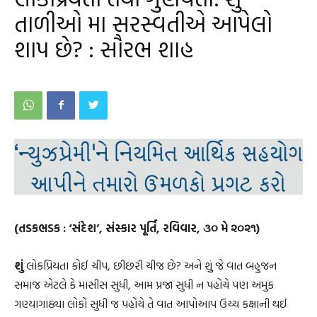
તાળીઓ મા સરસ્વતીએ આપેલો
શાપ છે? : સૌરભ શાહ
(તડકભડક : ‘સંદેશ’, સંસ્કાર પૂર્તિ, રવિવાર, ૩૦ મે ૨૦૨૧)
શું
લોકપ્રિયતા કોઈ ચીપ, છીછરી ચીજ છે? અને શુું જે વાત બહુજન
સમાજ એટલે કે માસીસ સુધી, આમ પ્રજા સુધી ન પહોંચે પણ અમુક
ગણ્યાગાંઠ્યા લોકો સુધી જ પહોંચે તે વાત આપોઆપ ઉચ્ચ કક્ષાની થઈ