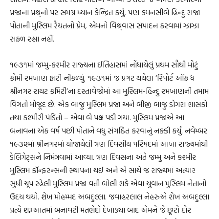
પ્રજાના પ્રશ્ર્નો પર સમગ્ર ધ્યાન કેન્દ્રિત કર્યું, પણ કમનસીબે હિન્દુ રાજા
પોતાની મુસ્લિમ રૈયતનો પ્રેમ, એમનો વિશ્ર્વાસ સંપાદન કરવામાં ઝાઝા
સફળ રહ્યા નહીં.
૧૯૩૧માં જમ્મુ-કશ્મીર રાજ્યના ઈતિહાસમાં નોંધાયેલું પ્રથમ સૌથી મોટું
કોમી રમખાણ ફાટી નીકળ્યું. ૧૯૩૧માં જ પ્રગટ થયેલા ‘રિપોર્ટ ઑફ ધ
શ્રીનગર રાયટ કમિટી’ના દસ્તાવેજોમાં આ મુસ્લિમ-હિન્દુ રમખાણની તમામ
વિગતો મોજૂદ છે. એક બાજુ મુસ્લિમ પ્રજા અને બીજી બાજુ ડોગરા શાસકો
તથા કશ્મીરી પંડિતો – એવા બે પક્ષ પડી ગયા. મુસ્લિમ પ્રજાએ આ
બનાવના એક વર્ષ પછી પોતાને વધુ સંગઠિત કરવાનું નક્કી કર્યું. નવેમ્બર
૧૯૩૨માં શ્રીનગરમાં યોજાયેલી ત્રણ દિવસીય પરિષદમાં આખા રાજ્યમાંથી
ડેલિગેટ્સને નિમંત્રવામાં આવ્યા. ત્રણ દિવસના અંતે જમ્મુ અને કશ્મીર
મુસ્લિમ કૉન્ફરન્સની સ્થાપના થઈ અને એ સાથે જ રાજ્યમાં અત્યાર
સુધી ચૂપ રહેલી મુસ્લિમ પ્રજા વતી બોલી શકે એવા યુવાન મુસ્લિમ નેતાનો
ઉદય થયો. શેખ મોહમ્મદ અબદુલ્લા. જવાહરલાલ નેહરુએ શેખ અબદુલ્લા
પ્રત્યે શરૂઆતમાં બનાવટી મતભેદો દેખાડ્યા બાદ એમને જે છૂટો દોર