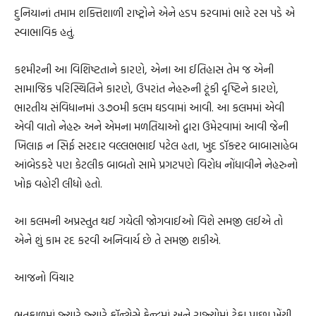
દુનિયાનાં તમામ શક્તિશાળી રાષ્ટ્રોને એને હડપ કરવામાં ભારે રસ પડે એ
સ્વાભાવિક હતું.
કશ્મીરની આ વિશિષ્ટતાને કારણે, એના આ ઈતિહાસ તેમ જ એની
સામાજિક પરિસ્થિતિને કારણે, ઉપરાંત નેહરુની ટૂંકી દૃષ્ટિને કારણે,
ભારતીય સંવિધાનમાં ૩૭૦મી કલમ ઘડવામાં આવી. આ કલમમાં એવી
એવી વાતો નેહરુ અને એમના મળતિયાઓ દ્વારા ઉમેરવામાં આવી જેની
ખિલાફ ન સિર્ફ સરદાર વલ્લભભાઈ પટેલ હતા, ખુદ ડૉક્ટર બાબાસાહેબ
આંબેડકરે પણ કેટલીક બાબતો સામે પ્રગટપણે વિરોધ નોંધાવીને નેહરુનો
ખોફ વહોરી લીધો હતો.
આ કલમની અપ્રસ્તુત થઈ ગયેલી જોગવાઈઓ વિશે સમજી લઈએ તો
એને શું કામ રદ કરવી અનિવાર્ય છે તે સમજી શકીએ.
આજનો વિચાર
ભૂતકાળમાં જ્યારે જ્યારે કૉન્ગ્રેસે કેન્દ્રમાં અને રાજ્યોમાં ટેકા પાછા ખેંચી