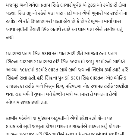
મજબૂર બની ગયેલા પ્રતાપ સિંહે લાચારીપૂર્વક એ ટુકડાઓ સ્વીકારી લેવા
પડ્યા. સિંહ ભૂખ્યો રહેશે પણ ઘાસ નહીં ખાય એવી ખુમારી પર સંજોગોના
હથોડા એ રીતે ઉપરાછાપરી પડતા હોય છે કે છેવટે ભૂખના માર્યા ઘાસ
ખાવા સુધીની તૈયારી સિંહ બતાવે ત્યારે આ ઘાસ પણ એને નસીબ થતું
નથી.
મહારાજા પ્રતાપ સિંહ કદાચ આ વાત સારી રીતે સમજતા હતા. પ્રતાપ
સિંહના વારસદાર મહારાજા હરિ સિંહ ૧૯૨૫માં જમ્મુ-કશ્મીરની ગાદીએ
આવ્યા. ૧૯૪૮માં કશ્મીરે ભારત સાથે ભળી જવાનો નિર્ણય કર્યો ત્યારે હરિ
સિંહની સત્તા હતી. હરિ સિંહના પુત્ર ડૉ. કરણ સિંહ ભારતના એક બૌદ્ધિક
રાજકારણ તરીકે અને વિશ્ર્વ હિન્દુ પરિષદના એક સ્થાપક તરીકે જાણીતા
થયા. ૩૬ વર્ષની યુવાન વયે કેન્દ્રીય મંત્રી બનનારા તે વખતના તેઓ
સૌપ્રથમ રાજકારણી હતા.
કશ્મીર પહેલેથી જ મુસ્લિમ બહુમતીનો એવો પ્રદેશ રહ્યો જેના પર
દાયકાઓ સુધી જમ્મુના ડોગરા વંશના રાજકર્તાએ શાસન કર્યું. ડોગરા-
શાસન. મહારાજા હરિ સિંહ ગાદીએ આવ્યા કે તરત જ એમણે કશ્મીરની