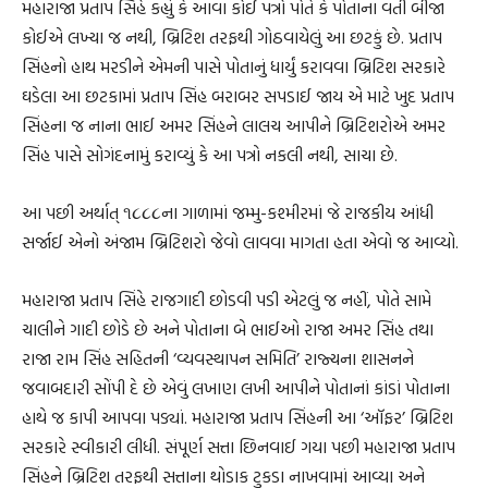
મહારાજા પ્રતાપ સિંહે કહ્યું કે આવા કોઈ પત્રો પોતે કે પોતાના વતી બીજા
કોઈએ લખ્યા જ નથી, બ્રિટિશ તરફથી ગોઠવાયેલું આ છટકું છે. પ્રતાપ
સિંહનો હાથ મરડીને એમની પાસે પોતાનું ધાર્યું કરાવવા બ્રિટિશ સરકારે
ઘડેલા આ છટકામાં પ્રતાપ સિંહ બરાબર સપડાઈ જાય એ માટે ખુદ પ્રતાપ
સિંહના જ નાના ભાઈ અમર સિંહને લાલચ આપીને બ્રિટિશરોએ અમર
સિંહ પાસે સોગંદનામું કરાવ્યું કે આ પત્રો નકલી નથી, સાચા છે.
આ પછી અર્થાત્ ૧૮૮૮ના ગાળામાં જમ્મુ-કશ્મીરમાં જે રાજકીય આંધી
સર્જાઈ એનો અંજામ બ્રિટિશરો જેવો લાવવા માગતા હતા એવો જ આવ્યો.
મહારાજા પ્રતાપ સિંહે રાજગાદી છોડવી પડી એટલું જ નહીં, પોતે સામે
ચાલીને ગાદી છોડે છે અને પોતાના બે ભાઈઓ રાજા અમર સિંહ તથા
રાજા રામ સિંહ સહિતની ‘વ્યવસ્થાપન સમિતિ’ રાજ્યના શાસનને
જવાબદારી સોંપી દે છે એવું લખાણ લખી આપીને પોતાનાં કાંડાં પોતાના
હાથે જ કાપી આપવા પડ્યાં. મહારાજા પ્રતાપ સિંહની આ ‘ઑફર’ બ્રિટિશ
સરકારે સ્વીકારી લીધી. સંપૂર્ણ સત્તા છિનવાઈ ગયા પછી મહારાજા પ્રતાપ
સિંહને બ્રિટિશ તરફથી સત્તાના થોડાક ટુકડા નાખવામાં આવ્યા અને