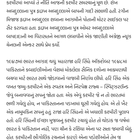
કશ્મીરમાં આપ્યો તે નીતિ આજની કશ્મીર સમસ્યાનું મૂળ છે. શેખ
અબદુલ્લાના પુત્ર ફારૂખ અબદુલ્લાએ બાપની ગાદી સંભાળી હતી. રંગીન
મિજાજ ફારૂખ અબદુલ્લા શબાના આઝમીને પોતાની મોટર સાઈકલ પર
સૈર કરાવતા હતા. ફારૂખ અબદુલ્લાના પુત્ર ઓમર અબદુલ્લાએ
બાપદાદાની આ વિરાસતને આગળ લંબાવીને એક જાણીતી અંગ્રેજી ન્યૂઝ
ચેનલની એન્કર સાથે પ્રેમ કર્યો.
૧૯૪૭માં ભારત આઝાદ થયું. મહારાજા હરિ સિંહે ઑક્ટોબર ૧૯૪૮માં
પાકિસ્તાને કબાઈલીઓના વેશમાં મોકલેલા સૈનિક દળોના આક્રમણથી
બચવા માટે ભારત સાથે જોડાવાનો વાજબી નિર્ણય લીધો. હરિ સિંહ એક
વખત જમ્મુ-કશ્મીરને એક સ્વતંત્ર અને નિરપેક્ષ રાજ્ય – સ્વિટ્ઝરલૅન્ડ
જેવું બનાવવાનું સપનું જોતા હતા. એક એવું કશ્મીર જે ન તો ભારતમાં
ભળી ગયેલું હોય, ન પાકિસ્તાનના પડખામાં ઘૂસી ગયેલું હોય. એ તો ખૈર
એક નામુમકિન સપનું હતું. રાજા હરિ સિંહનો એ ખયાલી કશ્મીરી પુલાવ
હતો. હરિ સિંહની ઈચ્છા મુજબનું કશ્મીર રચાયું હોત તો થોડાંક જ વર્ષમાં
ભારત કે પાકિસ્તાન નહીં, પણ ચીન કે રશિયા એના પર સત્તા જમાવી બેઠું
હોત. કશ્મીરની ભૌગોલિક રચનાને કારણે એના પડોશીઓને તેમ જ