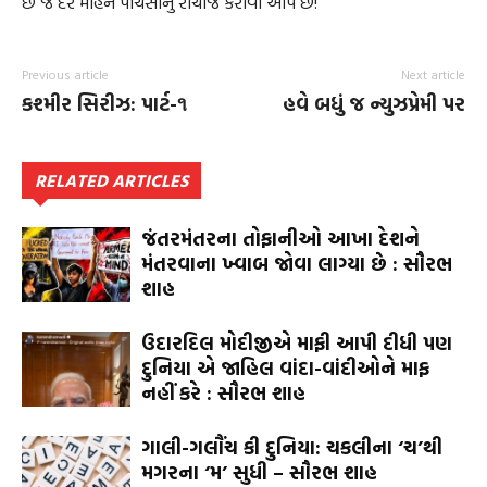
છે જે દર મહિને પાંચસોનું રીચાર્જ કરાવી આપે છે!
Previous article
Next article
કશ્મીર સિરીઝ: પાર્ટ-૧
હવે બધું જ ન્યુઝપ્રેમી પર
RELATED ARTICLES
જંતરમંતરના તોફાનીઓ આખા દેશને
મંતરવાના ખ્વાબ જોવા લાગ્યા છે : સૌરભ
શાહ
ઉદારદિલ મોદીજીએ માફી આપી દીધી પણ
દુનિયા એ જાહિલ વાંદા-વાંદીઓને માફ
નહીં કરે : સૌરભ શાહ
ગાલી-ગલૌંચ કી દુનિયા: ચકલીના ‘ચ’થી
મગરના ‘મ’ સુધી – સૌરભ શાહ