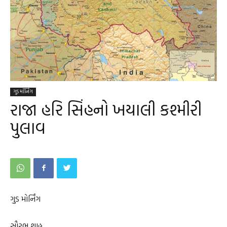
ગુડ મૉર્નિંગ
રાજા હરિ સિંહનો ખયાલી કશ્મીરી
પુલાવ
ગુડ મોર્નિંગ
સૌરભ શાહ