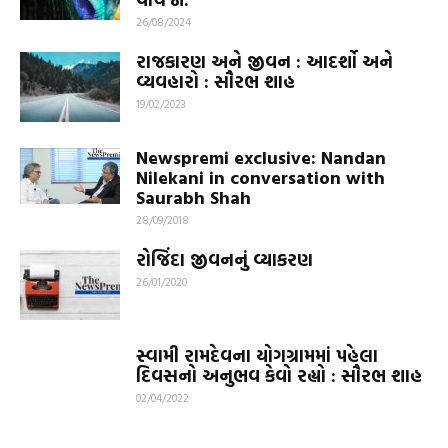
26/08/2024
રાજકારણ અને જીવન : આદર્શો અને
વ્યવહારો : સૌરભ શાહ
19/02/2023
Newspremi exclusive: Nandan
Nilekani in conversation with
Saurabh Shah
28/09/2018
રોજિંદા જીવનનું વ્યાકરણ
26/01/2020
સ્વામી રામદેવના યોગગ્રામમાં પહેલા
દિવસનો અનુભવ કેવો રહ્યો : સૌરભ શાહ
02/04/2022