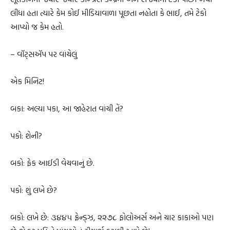
લીધા હતા ત્યારે કેમ કોઈ મીડિયાવાળા પૂછતા નહોતા કે ભાઈ, તમે ટેકો
આપ્યો જ કેમ હતો.
– વૉટ્સઍપ પર વાંચેલું
એક મિનિટ!
બકા: અલ્યા પકા, આ જાહેરાત વાંચી તેં?
પકો: શેની?
બકો: ફેક આઈડી વેચવાનું છે.
પકો: શું લખે છે?
બકો: લખે છે: ૩૪૪૫ ફ્રેન્ડ્ઝ, ૨૨૭૮ ફોલોઅર્સ અને ચાર કાકાઓ પણ