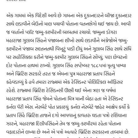
એક ગામમાં એક વિદેશી આવે છે ગામના એક દુકાનદારને બીજા દુકાનદાર
સાથે લડાવીને બેઉનો માલ પચાવી પોતાના વતનભેગો થઈ જાય છે. આવી
જ વાર્તાનો પ્લૉટ જમ્મુ-કશ્મીરની બાબતમાં રચાયો. જમ્મુના ડોગરા
મહારાજા ગુલાબ સિંહને પંજાબના શીખો સાથે લડાવીને અંગ્રેજોએ જમ્મુ-
કશ્મીરને પંજાબ સલ્તનતથી વિખૂટું પાડી દીધું અને ગુલાબ સિંહ સાથે સંધિ
પર સહીસિક્કા કરીને જમ્મુ-કશ્મીર ગુલાબ સિંહને સોંપ્યું, પણ છેવટનો
દોર પોતાના હાથમાં રાખ્યો. ગુલાબ સિંહ સપ્ટેમ્બર ૧૮૮૫માં મૃત્યુ પામ્યા
અને બ્રિટિશ સરકારે તરત જ એમના પુત્ર મહારાજા પ્રતાપ સિંહને
કહેવડાવ્યું કે હવે તમારા રાજ્યમાં એક રેસિડન્ટ પોલિટિકલ ઑફિસર
રહેશે. રાજ્યમાં બ્રિટિશ રેસિડન્સી ઊભી થઈ એના ત્રણ જ વર્ષમાં
મહારાજા પ્રતાપ સિંહ જેમને પોતાના મિત્ર માની બેઠા હતા એ રેસિડન્ટ
કર્નલ પૅરી એસ. નેસ્બેટે પોત પ્રકાશ્યું. કર્નલ નેસ્બેટે જાહેર આક્ષેપ કર્યો કે
પ્રતાપ સિંહે બ્રિટિશ તાજને દગો આપવાનું કાવતરું ઘડતા પત્રો રશિયાના
ઝારને, મહારાજા દિલીપસિંહને તેમ જ જમ્મુ-કશ્મીરમાં રહેતા પોતાના
વફાદારોને લખ્યા છે અને એ પત્રો અત્યારે બ્રિટિશ સરકારના તાબામાં છે.