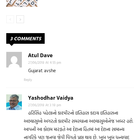
3 COMMENTS
Atul Dave
27/06/2018 At 4:55 pm
Gujarat avshe
Reply
Yashodhar Vaidya
27/06/2018 At 3:18 pm
હરિસિંહ પહેલાનો કાશ્મીરનો ઇતિહાસ કદાચ ઇતિહાસના
અભ્યાસુઓ અગરતો કાશ્મીર સમસ્યાના અભ્યાસુઓનેજ ખબર હશે.
આપની આ કોલમ મારફતે આ દેશના હિતમાં આ દેશના સામાન્ય
નાગરિકે પણ જનવા જેવી વિગતો પ્રાપ્ત થાય છે. ખૂબ ખૂબ ધન્યવાદ