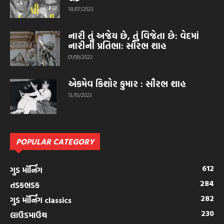
18/07/2023
નારી તું અજેય છે, તું વિજેતા છે: વેદમાં
નારીની પ્રતિભા: સૌરભ શાહ
01/09/2023
એકમેવ કિશોર કુમાર : સૌરભ શાહ
13/10/2023
POPULAR CATEGORY
612
ગુડ મૉર્નિંગ
284
તડકભડક
282
ગુડ મૉર્નિંગ classics
230
લાઉડમાઉથ