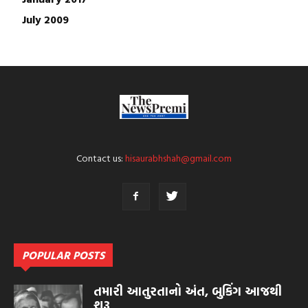
July 2009
Contact us:
hisaurabhshah@gmail.com
POPULAR POSTS
તમારી આતુરતાનો અંત, બુકિંગ આજથી
શરૂ