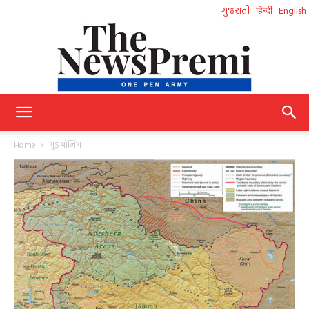
ગુજરાતી
हिन्दी
English
NewsPremi
Home
ગુડ મૉર્નિંગ
Gujarati