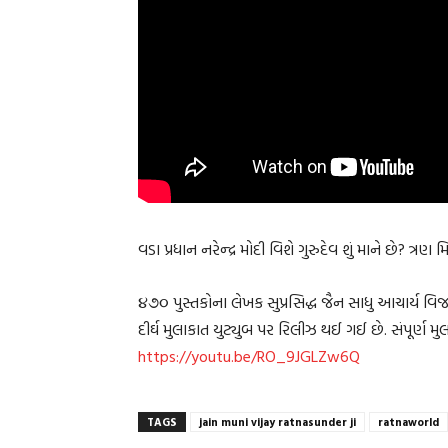
વડા પ્રધાન નરેન્દ્ર મોદી વિશે ગુરુદેવ શું માને છે? ત્
૪૭૦ પુસ્તકોના લેખક સુપ્રસિદ્ધ જૈન સાધુ આચાર્ય 
દીર્ઘ મુલાકાત યુટ્યુબ પર રિલીઝ થઈ ગઈ છે. સંપૂર્ણ મ
https://youtu.be/RO_9JGLZw6Q
TAGS
jain muni vijay ratnasunder ji
ratnaworld