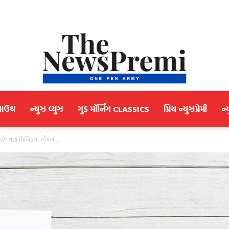
માઉથ
ન્યુઝ વ્યુઝ
ગુડ મૉર્નિંગ CLASSICS
પ્રિય ન્યુઝપ્રેમી
ન્
NewsPremi
ે છે? ત્રણ મિનિટમાં એમનો...
Gujarati