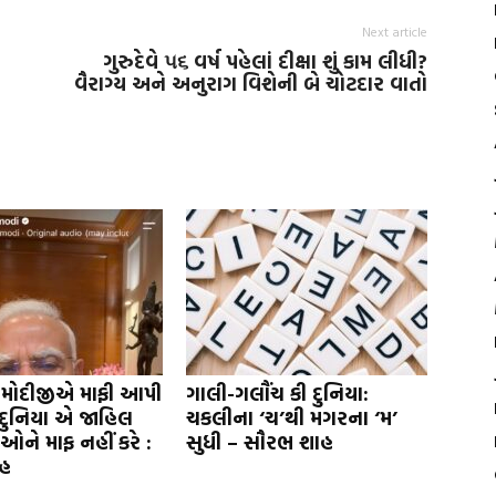
Next article
ગુરુદેવે ૫૬ વર્ષ પહેલાં દીક્ષા શું કામ લીધી?
વૈરાગ્ય અને અનુરાગ વિશેની બે ચોટદાર વાતો
 મોદીજીએ માફી આપી
ગાલી-ગલૌંચ કી દુનિયા:
દુનિયા એ જાહિલ
ચકલીના ‘ચ’થી મગરના ‘મ’
દીઓને માફ નહીં કરે :
સુધી – સૌરભ શાહ
હ