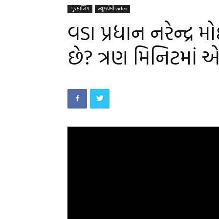
ગુડ મૉર્નિંગ
ન્યુઝપ્રેમી video
વડા પ્રધાન નરેન્દ્ર મો
છે? ત્રણ મિનિટમાં