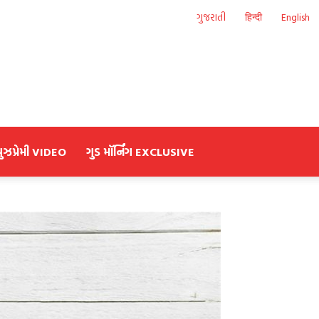
ગુજરાતી
हिन्दी
English
યુઝપ્રેમી VIDEO
ગુડ મૉર્નિંગ EXCLUSIVE