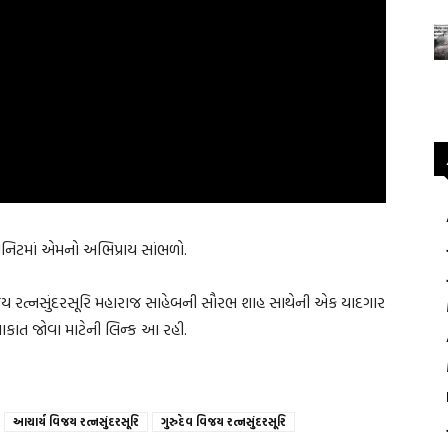
રણ મિનિટમાં એમનો અભિપ્રાય સાંભળો.
વિજય રત્નસુંદરસૂરિ મહારાજ સાહેબની સૌરભ શાહ સાથેની એક યાદગાર
ુલાકાત જોવા માટેની લિન્ક આ રહી.
આચાર્ય વિજય રત્નસુંદરસૂરિ
ગુરુદેવ વિજય રત્નસુંદરસૂરિ