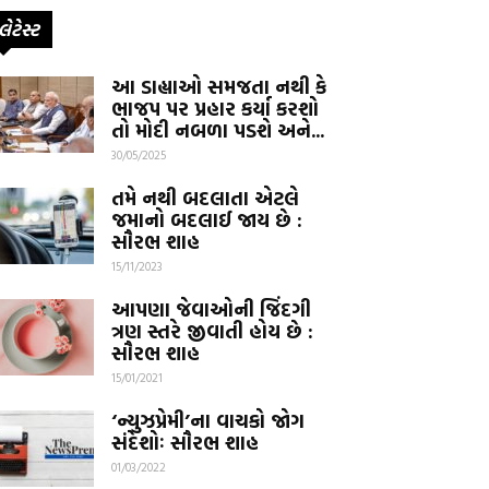
લેટેસ્ટ
આ ડાહ્યાઓ સમજતા નથી કે
ભાજપ પર પ્રહાર કર્યા કરશો
તો મોદી નબળા પડશે અને...
30/05/2025
તમે નથી બદલાતા એટલે
જમાનો બદલાઈ જાય છે :
સૌરભ શાહ
15/11/2023
આપણા જેવાઓની જિંદગી
ત્રણ સ્તરે જીવાતી હોય છે :
સૌરભ શાહ
15/01/2021
‘ન્યુઝપ્રેમી’ના વાચકો જોગ
સંદેશોઃ સૌરભ શાહ
01/03/2022