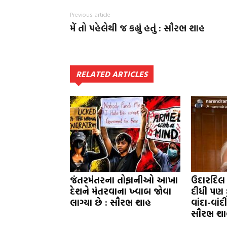
Previous article
મેં તો પહેલેથી જ કહ્યું હતું : સૌરભ શાહ
RELATED ARTICLES
જંતરમંતરના તોફાનીઓ આખા
ઉદારદિલ
દેશને મંતરવાના ખ્વાબ જોવા
દીધી પણ 
લાગ્યા છે : સૌરભ શાહ
વાંદા-વાં
સૌરભ શા