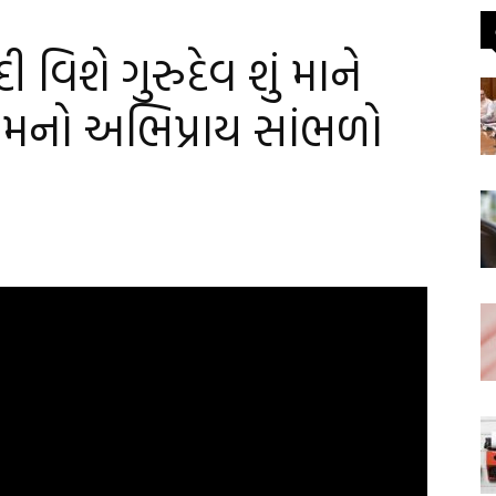
દી વિશે ગુરુદેવ શું માને
 એમનો અભિપ્રાય સાંભળો