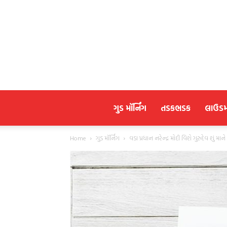
ગુડ મૉર્નિંગ
તડકભડક
લાઉડ
Home
ગુડ મૉર્નિંગ
વડા પ્રધાન નરેન્દ્ર મોદી વિશે ગુરુદેવ શું માન