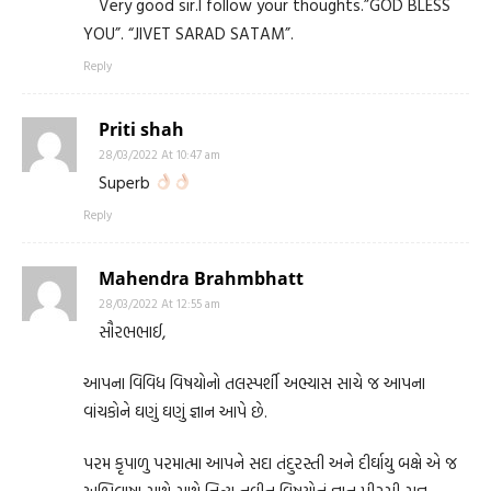
Very good sir.I follow your thoughts.”GOD BLESS
YOU”. “JIVET SARAD SATAM”.
Reply
Priti shah
28/03/2022 At 10:47 am
Superb
Reply
Mahendra Brahmbhatt
28/03/2022 At 12:55 am
સૌરભભાઈ,
આપના વિવિધ વિષયોનો તલસ્પર્શી અભ્યાસ સાચે જ આપના
વાંચકોને ઘણું ઘણું જ્ઞાન આપે છે.
પરમ કૃપાળુ પરમાત્મા આપને સદા તંદુરસ્તી અને દીર્ઘાયુ બક્ષે એ જ