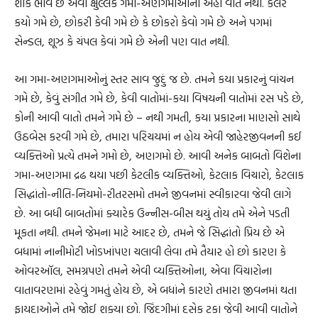
શાક ભાવે છે એવા ક્ષુલ્લક ગમા-અણગમાઓની અહીં વાત નથી. કલર
કયો ગમે છે, છોકરી કેવી ગમે છે કે છોકરો કેવો ગમે છે અને પગમાં
સેન્ડલ, શૂઝ કે ચંપલ કેવાં ગમે છે એની પણ વાત નથી.
આ ગમા-અણગમાઓનું સ્તર સાવ જુદું જ છે. તમને કયા પ્રકારનું વાંચન
ગમે છે, કેવું સંગીત ગમે છે, કેવી વાતોમાં-કયા વિષયની વાતોમાં રસ પડે છે,
કોની આવી વાતો તમને ગમે છે – નથી ગમતી, કયા પ્રકારના માણસો સાથે
ઉઠબેસ કરવી ગમે છે, તમારા પરિચયમાં ન હોય એવી જાહેરજીવનની કઈ
વ્યક્તિઓ પ્રત્યે તમને ગમો છે, અણગમો છે. આવી અનેક બાબતો વિશેના
ગમા-અણગમા દ્રઢ થયા પછી કેટલીક વ્યક્તિઓ, કેટલાક વિચારો, કેટલાક
સિદ્ધાંતો-નીતિ-નિયમો-રીતરસમો તમને જીવનમાં સ્વીકારવા જેવી લાગે
છે. આ બધી બાબતોમાં ક્યારેક ઉન્નીસ-બીસ થયું તોય તમે એને પડતી
મૂકતા નથી. તમને જેમના માટે આદર છે, તમને જે સિદ્ધાંતો પ્રિય છે એ
બધામાં નાનીમોટી ખોડખાંપણ ચલાવી લેવા તમે તૈયાર હો છો કારણ કે
ઓવરઑલ, સમગ્રપણે તમને એવી વ્યક્તિઓના, એવા વિચારોના
વાતાવરણમાં રહેવું ગમતું હોય છે, એ બધાંને કારણે તમારા જીવનમાં થતા
ફાયદાઓને તમે જોઈ શક્યા છો. જિંદગીમાં દસેક ટકા જેવી આવી વાતોને