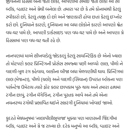
જીવનનો હિસ્સો બની જતા લોકો, આપણામાં સમાઈ જતા લોકો આ સૌ
બ્લૅક, વ્હાઇટ અને ગ્રેથી બનેલા છે. તમારા પર છે કે તમે કોનામાંથી કેટલું
સ્વીકારો છો, કેટલું ત્યજી દો છો અને જાણકારી હોવા છતાં કેટલું ઇગ્નોર
કરો છો. દુનિયાને કારણે, દુનિયાના આ બધા લોકોને કારણે આપણો શ્વેત
વધ-ઘટ પામે છે, આપણી ડાર્કસાઇડ પણ વધ-ઘટ પામે છે અને આપણા ગ્રે
હિસ્સામાં પણ વધ-ઘટ થતી રહે છે.
નાનપણમાં માએ શીખવાડેલું જોડકણું કેટલું સાયન્ટિફિક છે એનો ખ્યાલ
તો મોટપણે કલર પ્રિન્ટિંગની પ્રોસેસ સમજ્યા પછી આવ્યોઃ લાલ, પીળો ને
વાદળી-મૂળ રંગ કહેવાય, બાકીના બીજા બધા મેળવણીથી થાય. પ્રિન્ટિંગમાં
લાલ (મેજન્ટા), પીળો (યલો) અને વાદળી (સિયાન) ઉપરાંત બ્લેકના પણ
પર્સન્ટેજ ઉમેરાય ત્યારે ફોર કલર છાપકામ પૂરું થાય અને તમારા હાથમાં
રંગીન છાપું, રંગીન મૅગેઝિન, રંગીન પુસ્તક આવે અને તમે એના
નયનરમ્ય રંગોથી પ્રભાવિત થઈને સપ્તરંગી દુનિયામાં ખોવાઈ જાઓ.
કુદરતે મેઘધનુષમાં ‘નાલાપીલીભૂવાજા’ મૂક્યા પણ માણસની જિંદગીમાં
બ્લૅક, વ્હાઇટ અને ગ્રે જ રાખ્યા છે. દરેક મનુષ્યે આ બ્લૅક, વ્હાઇટ અને