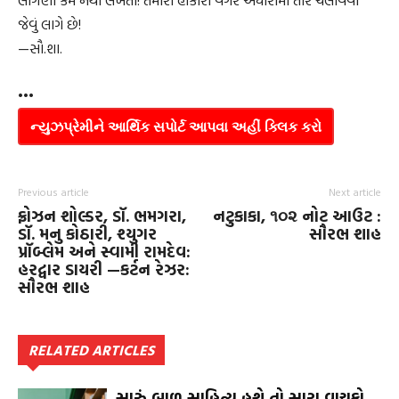
જેવું લાગે છે!
—સૌ.શા.
•••
ન્યુઝપ્રેમીને આર્થિક સપોર્ટ આપવા અહીં ક્લિક કરો
Previous article
Next article
ફ્રોઝન શોલ્ડર, ડૉ. ભમગરા,
નટુકાકા, ૧૦૨ નોટ આઉટ :
ડૉ. મનુ કોઠારી, શ્યુગર
સૌરભ શાહ
પ્રૉબ્લેમ અને સ્વામી રામદેવ:
હરદ્વાર ડાયરી —કર્ટન રેઝર:
સૌરભ શાહ
RELATED ARTICLES
સારું બાળ સાહિત્ય હશે તો સારા વાચકો