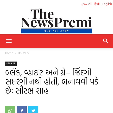
ગુજરાતી
हिन्दी
English
NewsPremi
Home
તડકભડક
તડકભડક
Gujarati
બ્લૅક, વ્હાઇટ અને ગ્રે– જિંદગી
સપ્તરંગી નથી હોતી, બનાવવી પડે
છેઃ સૌરભ શાહ