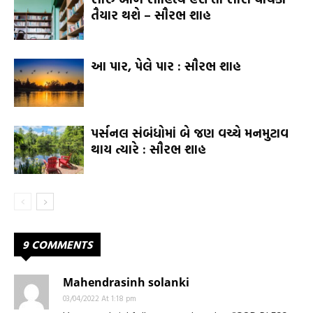
તૈયાર થશે – સૌરભ શાહ
આ પાર, પેલે પાર : સૌરભ શાહ
પર્સનલ સંબંધોમાં બે જણ વચ્ચે મનમુટાવ
થાય ત્યારે : સૌરભ શાહ
9 COMMENTS
Mahendrasinh solanki
03/04/2022 At 1:18 pm