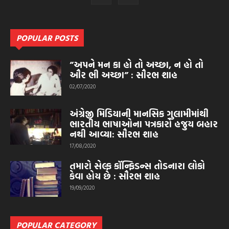
POPULAR POSTS
”અપને મન કા હો તો અચ્છા, ન હો તો
ઔર ભી અચ્છા” : સૌરભ શાહ
02/07/2020
અંગ્રેજી મિડિયાની માનસિક ગુલામીમાંથી
ભારતીય ભાષાઓના પત્રકારો હજુય બહાર
નથી આવ્યા: સૌરભ શાહ
17/08/2020
તમારો સેલ્ફ કૉન્ફિડન્સ તોડનારા લોકો
કેવા હોય છે : સૌરભ શાહ
19/09/2020
POPULAR CATEGORY