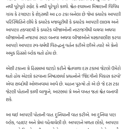
નથી પૂરેપૂરો સફેદ કે નથી પૂરેપૂરો કાળો. શ્વેત-શ્યામના મિશ્રણની વિવિધ
ઝાંય કે રંગછટા કે શેડ્સથી આ ૮૦ ટકા બનેલા છે જેમાં ક્યારેક આપણી
પરિસ્થિતિને લીધે કે ક્યારેક મજબૂરીથી કે ક્યારેક આપણી લાલચ અને
આપણા તકવાદથી કે ક્યારેક બીજાઓની નારાજગીથી બચવા અથવા
બીજાઓની નજરમાં સારા બનવા અથવા બીજાઓને મસ્કાપાલીશ કરવા
આપણે આપણા સ્વ-ધર્મથી વિરુદ્ધનું વર્તન કરીએ છીએ ત્યારે એ ગ્રેનો
અમુક હિસ્સો બ્લેક થતો હોય છે.
એંશી ટકાના ગ્રે હિસ્સામાં ઘટાડો કરીને શ્વેતવાળા દસ ટકામાં જેટલો ઉમેરો
થતો હોય એટલો કરવાના નિષ્ઠાભર્યા પ્રયત્નોને ‘જિંદગીનો વિકાસ કરવો’
એવા શબ્દોથી ઓળખવામાં આવે છે. મહાન પુરુષો તો એ છે જે દસ ટકા
જેટલી પોતાની કાળી બાજુને, આરંભમાં ગ્રે અને વખત જતાં શ્વેત બનાવી
શકે.
આ થઈ આપણી પોતાની વાત. દુનિયાની વાત કરીએ. આ દુનિયા પણ
બ્લેક, વ્હાઇટ અને ગ્રેમાં વહેંચાયેલી છે. આપણને મળતા લોકો, આપણા