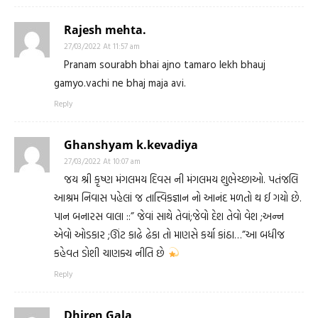
Rajesh mehta.
27/03/2022 At 11:57 am
Pranam sourabh bhai ajno tamaro lekh bhauj
gamyo.vachi ne bhaj maja avi.
Reply
Ghanshyam k.kevadiya
27/03/2022 At 10:07 am
જય શ્રી કૃષ્ણ મંગલમય દિવસ ની મંગલમય શુભેચ્છાઓ. પતંજલિ
આશ્રમ નિવાસ પહેલાં જ તાત્ત્વિકજ્ઞાન નો આનંદ મળતો થ ઈ ગયો છે.
પાન બનારસ વાલા ::” જેવાં સાથે તેવાં;જેવો દેશ તેવો વેશ ;અન્ન
એવો ઓડકાર ;ઊંટ કાઢે ઢેકા તો માણસે કર્યા કાંઠા…”આ બધીજ
કહેવત ડોશી ચાણક્ય નીતિ છે
Reply
Dhiren Gala