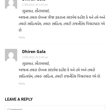
27/03/2022 At 9:47 am
સુપ્રભાત, સૌરભભાઈ,
આજના તમારા લેખના ત્રીજા ફકરાના સંદર્ભમાં કહીશ કે મને તમે અને
તમારો સાહિત્યપ્રેમ, તમારું સાહિત્ય, તમારી રાજનૈતિક વિચારધારા ગમે
છે.
Reply
Dhiren Gala
27/03/2022 At 9:46 am
સુપ્રભાત, સૌરભભાઈ,
આજના તમારા લેખના સંદર્ભમાં કહીશ કે મને તમે અને તમારો
સાહિત્યપ્રેમ, તમારું સાહિત્ય, તમારી રાજનૈતિક વિચારધારા ગમે છે.
Reply
LEAVE A REPLY