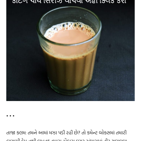
• • •
તાજા કલમ: તમને આમાં મઝા પડી રહી છે? તો કમેન્ટ બોક્સમાં તમારી
લાગણી કેમ નથી લખતા! તમારા હોંકારા વગર અંધારામાં તીર ચલાવવા