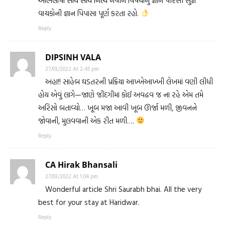
અભિલાષા સાથે સાથે નિત્ય નવીન વિષયોનું જ્ઞાન પીરસી સુજ્ઞ
વાચકોની જ્ઞાન પિપાસા પૂર્ણ કરતા રહો.
Reply
DIPSINH VALA
27/03/2022 At 2:45 pm
અહા!! સાહેબ ઘડતરની પ્રક્રિયા આખ્ખેઆખ્ખી લેખમાં વણી લીધી
હોય એવું લાગે—જાણે જીંદગીમાં કોઈ અવઢવ જ ના રહે એમ તમે
અરિસો બતાવ્યો… ખૂબ મજા આવી ખૂબ ઊર્જા મળી, જીવનને
જોવાની, મુલવવાની એક રીત મળી….
Reply
CA Hirak Bhansali
27/03/2022 At 1:04 pm
Wonderful article Shri Saurabh bhai. All the very
best for your stay at Haridwar.
Reply