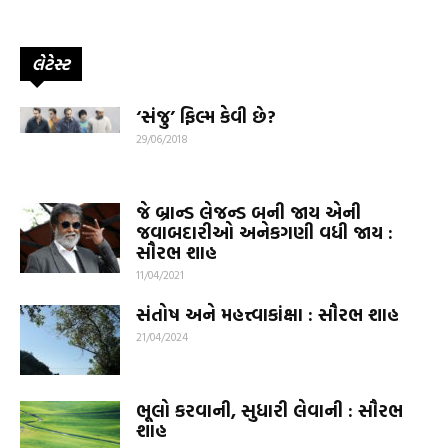
લેટેસ્ટ
‘સંજુ’ ફિલ્મ કેવી છે?
29/06/2018
જે બ્રાન્ડ લેજન્ડ બની જાય એની
જવાબદારીઓ અનેકગણી વધી જાય :
સૌરભ શાહ
11/04/2021
સંતોષ અને મહત્ત્વાકાંક્ષા : સૌરભ શાહ
21/04/2024
ભૂલો કરવાની, સુધારી લેવાની : સૌરભ
શાહ