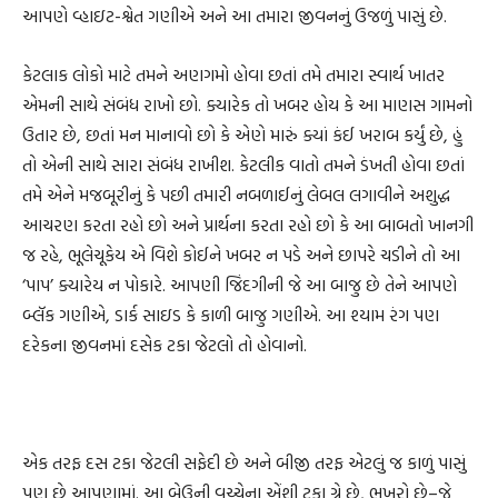
આપણે વ્હાઇટ-શ્વેત ગણીએ અને આ તમારા જીવનનું ઉજળું પાસું છે.
કેટલાક લોકો માટે તમને અણગમો હોવા છતાં તમે તમારા સ્વાર્થ ખાતર
એમની સાથે સંબંધ રાખો છો. ક્યારેક તો ખબર હોય કે આ માણસ ગામનો
ઉતાર છે, છતાં મન માનાવો છો કે એણે મારું ક્યાં કંઈ ખરાબ કર્યું છે, હું
તો એની સાથે સારા સંબંધ રાખીશ. કેટલીક વાતો તમને ડંખતી હોવા છતાં
તમે એને મજબૂરીનું કે પછી તમારી નબળાઈનું લેબલ લગાવીને અશુદ્ધ
આચરણ કરતા રહો છો અને પ્રાર્થના કરતા રહો છો કે આ બાબતો ખાનગી
જ રહે, ભૂલેચૂકેય એ વિશે કોઈને ખબર ન પડે અને છાપરે ચડીને તો આ
‘પાપ’ ક્યારેય ન પોકારે. આપણી જિંદગીની જે આ બાજુ છે તેને આપણે
બ્લૅક ગણીએ, ડાર્ક સાઇડ કે કાળી બાજુ ગણીએ. આ શ્યામ રંગ પણ
દરેકના જીવનમાં દસેક ટકા જેટલો તો હોવાનો.
એક તરફ દસ ટકા જેટલી સફેદી છે અને બીજી તરફ એટલું જ કાળું પાસું
પણ છે આપણામાં. આ બેઉની વચ્ચેના એંશી ટકા ગ્રે છે, ભૂખરો છે–જે