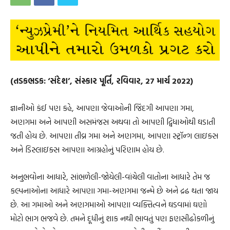
(તડકભડક: ‘સંદેશ’, સંસ્કાર પૂર્તિ, રવિવાર, 27 માર્ચ 2022)
જ્ઞાનીઓ કંઈ પણ કહે, આપણા જેવાઓની જિંદગી આપણા ગમા,
અણગમા અને આપણી અસમંજસ અથવા તો આપણી દ્વિધાઓથી ઘડાતી
જતી હોય છે. આપણા તીવ્ર ગમા અને અણગમા, આપણા સ્ટ્રૉન્ગ લાઇક્સ
અને ડિસ્લાઇક્સ આપણા આગ્રહોનું પરિણામ હોય છે.
અનુભવોના આધારે, સાંભળેલી-જોયેલી-વાંચેલી વાતોના આધારે તેમ જ
કલ્પનાઓના આધારે આપણા ગમા-અણગમા જન્મે છે અને દ્રઢ થતા જાય
છે. આ ગમાઓ અને અણગમાઓ આપણા વ્યક્તિત્વને ઘડવામાં ઘણો
મોટો ભાગ ભજવે છે. તમને દૂધીનું શાક નથી ભાવતું પણ ફણસીઢોકળીનું