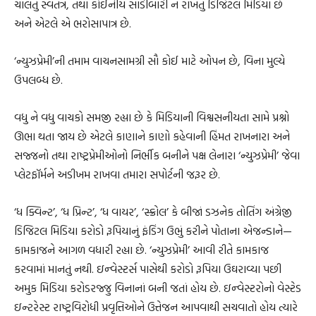
ચાલતું સ્વતંત્ર, તથા કોઈનીય સાડીબારી ન રાખતું ડિજિટલ મિડિયા છે
અને એટલે એ ભરોસાપાત્ર છે.
‘ન્યુઝપ્રેમી’ની તમામ વાચનસામગ્રી સૌ કોઈ માટે ઓપન છે, વિના મુલ્યે
ઉપલબ્ધ છે.
વધુ ને વધુ વાચકો સમજી રહ્યા છે કે મિડિયાની વિશ્વસનીયતા સામે પ્રશ્નો
ઊભા થતા જાય છે એટલે કાણાને કાણો કહેવાની હિંમત રાખનારા અને
સજ્જનો તથા રાષ્ટ્રપ્રેમીઓનો નિર્ભીક બનીને પક્ષ લેનારા ‘ન્યુઝપ્રેમી’ જેવા
પ્લેટફૉર્મને અડીખમ રાખવા તમારા સપોર્ટની જરૂર છે.
‘ધ ક્વિન્ટ’, ‘ધ પ્રિન્ટ’, ‘ધ વાયર’, ‘સ્ક્રોલ’ કે બીજાં ડઝનેક તોતિંગ અંગ્રેજી
ડિજિટલ મિડિયા કરોડો રૂપિયાનું ફંડિંગ ઉભું કરીને પોતાના એજન્ડાને—
કામકાજને આગળ વધારી રહ્યા છે. ‘ન્યુઝપ્રેમી’ આવી રીતે કામકાજ
કરવામાં માનતું નથી. ઇન્વેસ્ટર્સ પાસેથી કરોડો રૂપિયા ઉઘરાવ્યા પછી
અમુક મિડિયા કરોડરજ્જુ વિનાનાં બની જતાં હોય છે. ઇન્વેસ્ટરોનો વેસ્ટેડ
ઇન્ટરેસ્ટ રાષ્ટ્રવિરોધી પ્રવૃત્તિઓને ઉત્તેજન આપવાથી સચવાતો હોય ત્યારે