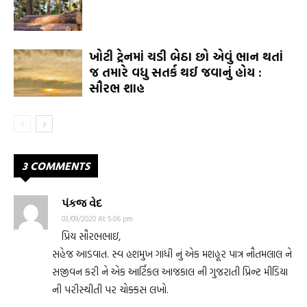
ખોટી ટ્રેનમાં ચડી બેઠા છો એવું ભાન થતાં
જ તમારે વધુ સતર્ક થઈ જવાનું હોય :
સૌરભ શાહ
3 COMMENTS
પંકજ વેદ
03/09/2020 At 5:06 pm
પ્રિય સૌરભભાઇ,
સહેજ આડવાત. સ્વ હશમુખ ગાંધી નું એક મશહૂર પાત્ર નૌતમલાલ ને
સજીવન કરી ને એક આર્ટિકલ આજકાલ ની ગુજરાતી પ્રિન્ટ મીડિયા
ની પરીસ્થીતી પર ચોક્કસ લખો.