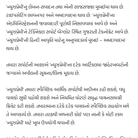
‘ન્યુઝપ્રેમી’નું લેખન-સંપાદન તથા એની સાજસજ્જા મુંબઈમાં થાય છે.
ટાઇપસેટિંગ ભાવનગર અને અમદાવાદમાં થાય છે. ‘ન્યુઝપ્રેમી’ના
એડમિનિસ્ટ્રેશનની જવાબદારી પૂણેથી નિભાવવામાં આવે છે અને
‘ન્યુઝપ્રેમી’ને ટેક્નિકલ સપોર્ટ બેંગ્લોર સ્થિત ગુજરાતી ટેકનોક્રેટ આપે છે.
‘ન્યુઝપ્રેમી’ની હિન્દી આવૃત્તિ માટેનું અનુવાદકાર્ય મુંબઈ – અમદાવાદમાં
થાય છે.
તમારા સપોર્ટની આશાએ ‘ન્યુઝપ્રેમી’ના દરેક આર્ટિકલમાં જાહેરખબરોની
જગ્યાએ અપીલની સૂચના/લિન્ક મૂકાય છે.
‘ન્યુઝપ્રેમી’ તમારા સ્વૈચ્છિક આર્થિક સપોર્ટથી અડીખમ રહી શકશે, વધુ
વાચકો સુધી પહોંચી શકશે અને નિયમિત ધોરણે સમૃદ્ધ વાચનસામગ્રી
ક્રિયેટ કરી શકશે. તમારામાંના દરેકે દરેક વાચકનો સ્વૈચ્છિક સહયોગ મળે
તે આવકાર્ય છે. તમારા તરફથી મળનારી કોઈ પણ નાની કે મોટી રકમ
‘ન્યુઝપ્રેમી’ માટે ખૂબ ઉપયોગી થવાની છે.