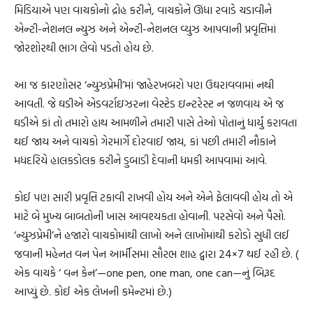
મિડિયાએ પણ વાચકોનો દ્રોહ કરીને, વાચકોને ઊંધા રવાડે ચડાવીને
એન્ટી-નેશનલ ન્યુઝ અને એન્ટી-નેશનલ વ્યુઝ આપવાની પ્રવૃત્તિમાં
જોરશોરથી ભાગ લેવો પડતો હોય છે.
આ જ કારણોસર ‘ન્યુઝપ્રેમી’માં જાહેરખબરો પણ ઉઘરાવવામાં નથી
આવતી. જે ઘડીએ એડવર્ટાઇઝરના વેસ્ટેડ ઇન્ટરેસ્ટ ન જળવાય એ જ
ઘડીએ કાં તો તમારો હાથ આમળીને તમારી પાસે તેઓ પોતાનું ધાર્યું કરાવતા
થઈ જાય અને વાચકો ગેરમાર્ગે દોરવાઈ જાય, કાં પછી તમારી નૌકાને
મધદરિયે હાલકડોલક કરીને ડુબાડી દેવાની ધમકી આપવામાં આવે.
કોઈ પણ સારી પ્રવૃત્તિ ટકાવી રાખવી હોય અને એને ફેલાવવી હોય તો એ
માટે બે મુખ્ય બાબતોની ખાસ આવશ્યકતા હોવાની. પરસેવો અને પૈસો.
‘ન્યુઝપ્રેમી’ને હજારો વાચકોમાંથી લાખો અને લાખોમાંથી કરોડો સુધી લઈ
જવાની મહેનત વન પેન આર્મીસમા સૌરભ શાહ દ્વારા 24×7 થઈ રહી છે. (
એક વાચકે ‘ વન કેન’—one pen, one man, one can—નું બિરૂદ
આપ્યું છે. કોઈ એક લેખની કમેન્ટમાં છે.)