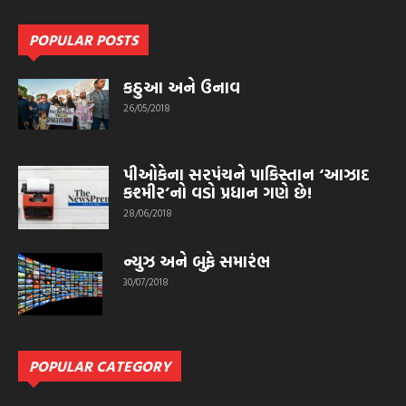
POPULAR POSTS
કઠુઆ અને ઉનાવ
26/05/2018
પીઓકેના સરપંચને પાકિસ્તાન ‘આઝાદ
કશ્મીર’નો વડો પ્રધાન ગણે છે!
28/06/2018
ન્યુઝ અને બુફે સમારંભ
30/07/2018
POPULAR CATEGORY