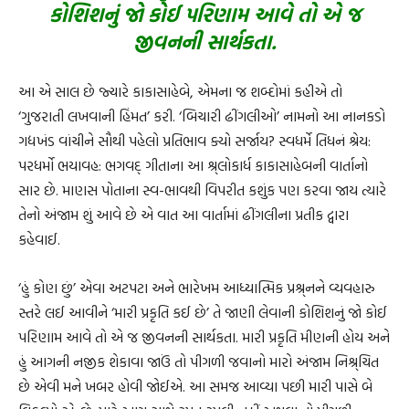
કોશિશનું જો કોઈ પરિણામ આવે તો એ જ
જીવનની સાર્થકતા.
આ એ સાલ છે જ્યારે કાકાસાહેબે, એમના જ શબ્દોમાં કહીએ તો
‘ગુજરાતી લખવાની હિંમત’ કરી. ‘બિચારી ઢીંગલીઓ’ નામનો આ નાનકડો
ગદ્યખંડ વાંચીને સૌથી પહેલો પ્રતિભાવ ક્યો સર્જાય? સ્વધર્મે તિધનં શ્રેય:
પરધર્મો ભયાવહ: ભગવદ્ ગીતાના આ શ્ર્લોકાર્ધ કાકાસાહેબની વાર્તાનો
સાર છે. માણસ પોતાના સ્વ-ભાવથી વિપરીત કશુંક પણ કરવા જાય ત્યારે
તેનો અંજામ શું આવે છે એ વાત આ વાર્તામાં ઢીંગલીના પ્રતીક દ્વારા
કહેવાઈ.
‘હું કોણ છું’ એવા અટપટા અને ભારેખમ આધ્યાત્મિક પ્રશ્ર્નને વ્યવહારુ
સ્તરે લઈ આવીને ‘મારી પ્રકૃતિ કઈ છે’ તે જાણી લેવાની કોશિશનું જો કોઈ
પરિણામ આવે તો એ જ જીવનની સાર્થકતા. મારી પ્રકૃતિ મીણની હોય અને
હું આગની નજીક શેકાવા જાઉં તો પીગળી જવાનો મારો અંજામ નિશ્ર્ચિત
છે એવી મને ખબર હોવી જોઈએ. આ સમજ આવ્યા પછી મારી પાસે બે