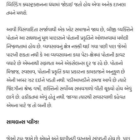
બિલ્ડિંગ ક્ધસ્ટ્રક્શનના ધંધામાં જોડાઈ જતો હોય એવા અનેક દાખલા
તમને મળશે.
આવી વિસંવાદિતા સર્જાવાથી એક ખોટ સમાજને જાય છે, બીજી વ્યક્તિને
પોતાને આ સઘળાનું મૂળ માણસને પોતાની પ્રકૃતિને ઓળખવામાં મળેલી
નિષ્ફળતામાં હોય છે. વ્યવસાયનું ક્ષેત્ર નક્કી થઈ ગયા પછી પણ જેઓ
પારખી શકતા નથી કે આ વ્યવસાયના કયા પેટા-ક્ષેત્રમાં પોતાની ફાવટ
વધારે છે એમનાથી સફળતા અને એકસેલન્સ દૂર જ રહે છે. પોતાનો
મિજાજ, સ્વભાવ, પોતાની પ્રકૃતિ કયા પ્રકારના કામકાજને અનુકૂળ છે
એની ખબર ઝટ દઈને પડતી નથી. પડીઆખડીને સમજ આવે છે ત્યારે
જિંદગીનાં શ્રેષ્ઠ વર્ષો, શક્તિનો સર્વોચ્ચ સમયગાળો વીતી ચૂક્યો હોય એવું
લાગે છે. હકીકતમાં એવું હોતું નથી. જાગ્યા ત્યારથી સવારવાળી કહેવત
એમના માટે જ તો બની છે.
સાયલન્સ પ્લીઝ!
જેઓ રાહ જુએ છે એમને અંતે ઘણીખરી વસ્તુઓ સાંપડતી હોય છે, પણ