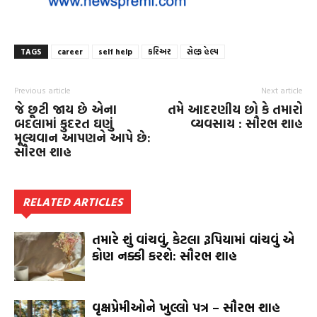
TAGS
career
self help
કરિઅર
સેલ્ફ હેલ્પ
Previous article
Next article
જે છૂટી જાય છે એના
તમે આદરણીય છો કે તમારો
બદલામાં કુદરત ઘણું
વ્યવસાય : સૌરભ શાહ
મૂલ્યવાન આપણને આપે છે:
સૌરભ શાહ
RELATED ARTICLES
તમારે શું વાંચવું, કેટલા રૂપિયામાં વાંચવું એ
કોણ નક્કી કરશે: સૌરભ શાહ
વૃક્ષપ્રેમીઓને ખુલ્લો પત્ર – સૌરભ શાહ