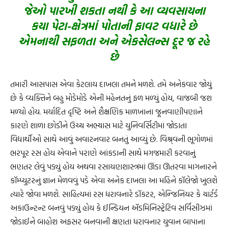
જેઓ પારખી શકતા નથી કે આ વ્યવસાયના
કયા પેટા-ક્ષેત્રમાં પોતાની ફાવટ વધારે છે
એમનાથી સફળતા અને એકસેલન્સ દૂર જ રહે
છે
તમારી આસપાસ એવા કેટલાય દાખલા તમને મળશે. તમે અનેકવાર જોયું
છે કે વ્યક્તિને બહુ મોડેમોડે એની મહેનતનું ફળ મળ્યું હોય, વાજબી જશ
મળ્યો હોય. મર્યાદિત દૃષ્ટિ અને શૈક્ષણિક માળખાના જૂનવાણીપણાને
કારણે શાળા છોડીને ઉચ્ચ અભ્યાસ માટે યુનિવર્સિટીમાં જોડાતા
વિદ્યાર્થીઓ સાથે આવું અવારનવાર બનતું આવ્યું છે. વિશ્ર્વની ભૂગોળમાં
ભરપૂર રસ હોય એવાને પરાણે આંકડાની સાથે મગજમારી કરવાનું
ભણતર લેવું પડ્યું હોય અથવા રસાયણશાસ્ત્રમાં ઊંડા ઊતરવા માગનારને
કૉમ્પ્યુટરનું જ્ઞાન મેળવવું પડે એવા અનેક દાખલા આ મહિને કૉલેજો ખુલશે
ત્યારે જોવા મળશે. સાહિત્યમાં રસ ધરાવનારે ડૉકટર, એન્જિનિયર કે ચાર્ટર્ડ
અકાઉન્ટન્ટ બનવું પડ્યું હોય કે ઈન્ડિયન ઍડમિનિસ્ટ્રેટિવ સર્વિસીઝમાં
જોડાઈને બાહોશ અફસર બનવાની ક્ષણતા ધરાવનાર યુવાન બાપાના