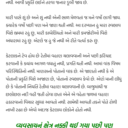
નથી. આવી પ્રકૃતિ લઈને તરવા જનાર ડૂબી જાય છે.
મારી પાસે શું છે અને શું નથી એની ભાળ મેળવતાં જ મને વર્ષો લાગી જાય.
ક્યારેક વર્ષો પછી પણ મને જાણ થતી નથી. આ દરમ્યાન હું મારા સ્વભાવ
વિશે ભ્રમમાં રહું છું, મારી કાબેલિયતો અને મારી કમજોરીઓ વિશે
અંધારામાં રહું છું. એટલે જ હું જે નથી એ રીતે વર્ત્યા કરું છું.
કેટલાકને ટેવ હોય છે રેતીમાં વહાણ ચલાવવાની અને પછી ફરિયાદ
કરવાની કે ક્યાંય આગળ વધાતું નથી, પ્રગતિ થતી નથી. આમાં વાંક વિષમ
પરિસ્થિતિનો નથી. માણસનો પોતાનો વાંક છે. એ જાણતો નથી કે એ
પોતાની પ્રકૃતિ વિશે અજાણ છે, પોતાનો સ્વભાવ કેવો છે. એણે માની લીધું
છે કે પોતાની નિયતિ રેતીમાં વહાણ ચલાવવાની છે. બાજુમાંથી જ
છલોછલ નદી વહી જતી હોવા છતાં એને એ વહેતા જળમાં વહાણ
હંકારવાનો વિચાર સુધ્ધાં આવતો નથી. સામેથી આવતી તકને પોતે રોળી
નાખી રહ્યા છે એવો અંદાજ કેટલાય લોકોને હોતો નથી.
વ્યવસાયનું ક્ષેત્ર નક્કી થઈ ગયા પછી પણ