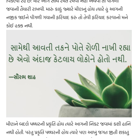
વિકલ્પો રહે છે: મારે આગ સાથે રમત રમવી નહીં અથવા તો પીગળી
જવાની તૈયારી રાખવી. મારું કાઠું જ્યારે મીણનું હોય ત્યારે હું આગની
નજીક જઈને પીગળી ગયાની ફરિયાદ કરું તો તેવી ફરિયાદ કરવાનો મને
કોઈ હક્ક નથી.
મીણને બદલે પથ્થરની પ્રકૃતિ હોય ત્યારે આગની નિકટ જવામાં કશી હાનિ
નથી હોતી. પરંતુ પ્રકૃતિ પથ્થરની હોય ત્યારે પણ આખું જગત જીતી શકાતું