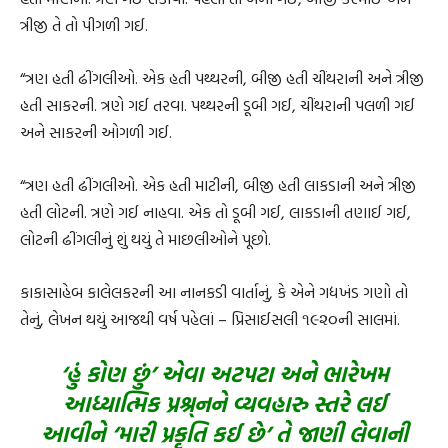
ત્રીજી તે તો પીગળી ગઈ.
“ત્રણ હતી ઢીંગલીઓ. એક હતી પથ્થરની, બીજી હતી ચીંથરાની અને ત્રીજી
હતી સાકરની. ત્રણે ગઈ તરવા. પથ્થરની ડૂબી ગઈ, ચીંથરાની પલળી ગઈ
અને સાકરની ઓગળી ગઈ.
“ત્રણ હતી ઢીંગલીઓ. એક હતી માટીની, બીજી હતી લાકડાની અને ત્રીજી
હતી લોટની. ત્રણે ગઈ નાહવા. એક તો ડૂબી ગઈ, લાકડાની તણાઈ ગઈ,
લોટની ઢીંગલીનું શું થયું તે માછલીઓને પૂછો.
કાકાસાહેબ કાલેલકરની આ નાનકડી વાર્તાનું, કે એને ગદ્યખંડ ગણો તો
તેનું, લેખન થયું આજથી વર્ષ પહેલાં – પ્રિસાઈસલી ૧૯૨૦ની સાલમાં.
‘હું કોણ છું’ એવા અટપટા અને ભારેખમ
આધ્યાત્મિક પ્રશ્ર્નને વ્યવહારુ સ્તરે લઈ
આવીને ‘મારી પ્રકૃતિ કઈ છે’ તે જાણી લેવાની