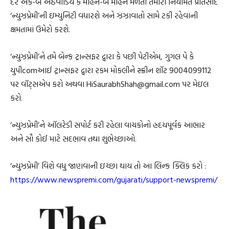
દર એક-બે અઠવાડિયે કે મહિને-બે મહિને મળતો તમારો નિયમિત પ્રતિસાદ
‘ન્યુઝપ્રેમી’ની ઇમ્યુનિટી વધારશે અને ઝંઝાવાતો સામે ટકી રહેવાની
ક્ષમતામાં ઉમેરો કરશે.
‘ન્યુઝપ્રેમી’ને તમે બેન્ક ટ્રાન્સફર દ્વારા કે પછી પેટીએમ, ગુગલ પે કે
યુપીcomઆઈ ટ્રાન્સફર દ્વારા રકમ મોકલીને સ્ક્રીન શૉટ 9004099112
પર વૉટ્સએપ કરો અથવા HiSaurabhShah@gmail.com પર મેઇલ
કરો.
‘ન્યુઝપ્રેમી’ને ઑલરેડી સપોર્ટ કરી રહેલા વાચકોનો હ્રદયપૂર્વક આભાર
અને સૌ કોઈ માટે સદભાવ તથા શુભેચ્છાઓ.
‘ન્યુઝપ્રેમી’ વિશે વધુ જાણવાની ઇચ્છા થાય તો આ લિન્ક ક્લિક કરો :
https://www.newspremi.com/gujarati/support-newspremi/