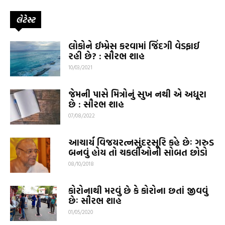
લેટેસ્ટ
લોકોને ઈમ્પ્રેસ કરવામાં જિંદગી વેડફાઈ
રહી છે? : સૌરભ શાહ
10/03/2021
જેમની પાસે મિત્રોનું સુખ નથી એ અધૂરા
છે : સૌરભ શાહ
07/08/2022
આચાર્ય વિજયરત્નસુંદરસૂરિ કહે છેઃ ગરુડ
બનવું હોય તો ચકલીઓની સોબત છોડો
08/10/2018
કોરોનાથી મરવું છે કે કોરોના છતાં જીવવું
છેઃ સૌરભ શાહ
01/05/2020