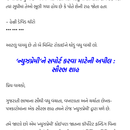
ત્યાં સુધીમાં તેઓ ભૂલી ગયા હોય છે કે પોતે શેની રાહ જોતા હતા.
– હેન્રી ડેવિડ થૉરો
••• ••• •••
આટલું વાંચ્યું છે તો બે મિનિટ રોકાઈને થોડું વધુ વાંચી લો.
‘ન્યુઝપ્રેમી’ને સપોર્ટ કરવા માટેની અપીલ :
સૌરભ શાહ
પ્રિય વાચકો,
ગુજરાતી ભાષાના સૌથી વધુ વંચાતા, વખણાતા અને ચર્ચાતા લેખક-
પત્રકારોમાંના એક સૌરભ શાહ તમને રોજ ‘ન્યુઝપ્રેમી’ દ્વારા મળે છે.
તમે જાણો છો એમ ‘ન્યુઝપ્રેમી’ કોઈપણ જાતના કૉર્પોરેટ ફન્ડિંગ વિના