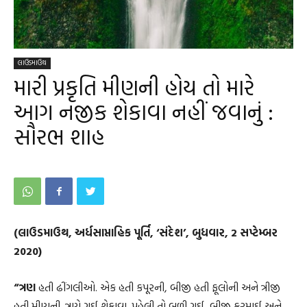
લાઉડમાઉથ
મારી પ્રકૃતિ મીણની હોય તો મારે
આગ નજીક શેકાવા નહીં જવાનું :
સૌરભ શાહ
(લાઉડમાઉથ, અર્ધસાપ્તાહિક પૂર્તિ, ‘સંદેશ’, બુધવાર, 2 સપ્ટેમ્બર
2020)
“ત્રણ
હતી ઢીંગલીઓ. એક હતી કપૂરની, બીજી હતી ફૂલોની અને ત્રીજી
હતી મીણની. ત્રણે ગઈ શેકાવા. પહેલી તો બળી ગઈ, બીજી કરમાઈ અને