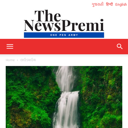
ગુજરાતી
हिन्दी
English
NewsPremi
Home
લાઉડમાઉથ
Gujarati