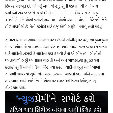
ટિમ્બર મજબૂત છે, ખોખલું નથી. જે હજુ સુધી પડ્યો નથી અને માત્ર
પ્રગતિનો રાહ જ જેણે જોયો છે તે નસીબદાર ભલે હોય પણ એ હજુ
અનટેસ્ટેડ છે. એની કસોટી નથી થઈ. એનો ચળકાટ ચોવીસ કેરેટનો છે કે
ઢોળ ચડાવેલો છે તેની કસોટી માટે હજુ એણે ભઠ્ઠીમાં તપાવું નથી પડ્યું.
અમારા વતનના ગામમાં બે-ત્રણ ઘર છોડીને સોનીનું ઘર હતું. આજુબાજુના
કસબાઓમાં રહેતા વનવાસીઓ ખેતીની આવકમાંથી તરત જ બચત કરવા
માટે ચાંદીની હાંસડી કે ચાંદીનાં કડાં કરાવી લેતા એ સીઝનમાં સોનીની
ધમણવાળી ભઠ્ઠી ધમધોકાર ચાલતી અને અમે બાળસહજ કુતૂહલવશ
કલાકો સુધી આખી પ્રક્રિયા નિહાળ્યા કરતા. ચાંદીનો ગઠ્ઠો આખેઆખો
ઓગળી જાય ત્યાં સુધી એને ગરમ કરવામાં આવતો પછી એને આકારમાં
ઢાળવામાં આવે અને છેલ્લે એના પર મનગમતી ડિઝાઈનોનું ઝીણું
કોતરકામ થાય.