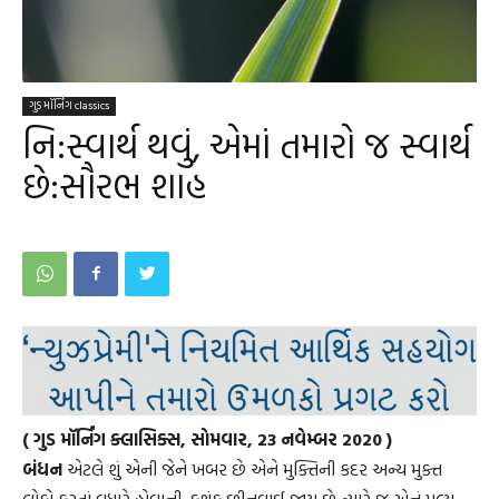
ગુડ મૉર્નિંગ classics
નિ:સ્વાર્થ થવું, એમાં તમારો જ સ્વાર્થ
છે:સૌરભ શાહ
( ગુડ મૉર્નિંગ ક્લાસિક્સ, સોમવાર, 23 નવેમ્બર 2020 )
બંધન
એટલે શું એની જેને ખબર છે એને મુક્તિની કદર અન્ય મુક્ત
લોકો કરતાં વધારે હોવાની. કશુંક છીનવાઈ જાય છે ત્યારે જ એનું મૂલ્ય