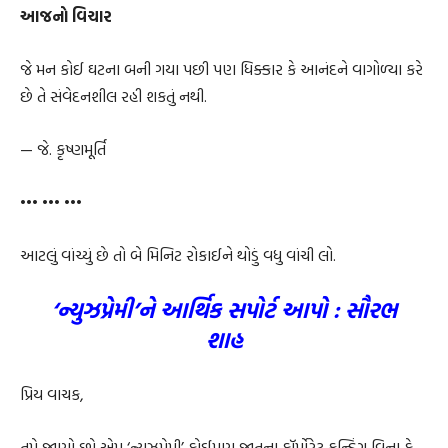
આજનો વિચાર
જે મન કોઈ ઘટના બની ગયા પછી પણ ધિક્કાર કે આનંદને વાગોળ્યા કરે
છે તે સંવેદનશીલ રહી શકતું નથી.
— જે. કૃષ્ણમૂર્તિ
••• ••• •••
આટલું વાંચ્યું છે તો બે મિનિટ રોકાઈને થોડું વધુ વાંચી લો.
‘ન્યુઝપ્રેમી’ને આર્થિક સપોર્ટ આપો : સૌરભ
શાહ
પ્રિય વાચક,
તમે જાણો છો એમ ‘ન્યુઝપ્રેમી’ કોઈપણ જાતના કૉર્પોરેટ ફન્ડિંગ વિના કે