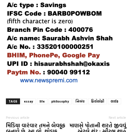
TAGS
essay
life
philosophy
નિબંધ
ફિલોસોફી
લાઈફ
Previous article
Next article
મિડિયા વારંવાર તમને બેવકૂફ
માણસે પોતાની શરતે જીવવું
બનાવે છે. આ લો, થોડાક
એટલે શું? : સૌરભ શાહ