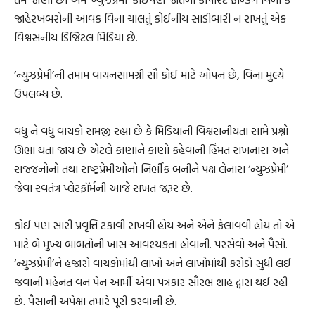
જાહેરખબરોની આવક વિના ચાલતું કોઈનીય સાડીબારી ન રાખતું એક
વિશ્વસનીય ડિજિટલ મિડિયા છે.
‘ન્યુઝપ્રેમી’ની તમામ વાચનસામગ્રી સૌ કોઈ માટે ઓપન છે, વિના મુલ્યે
ઉપલબ્ધ છે.
વધુ ને વધુ વાચકો સમજી રહ્યા છે કે મિડિયાની વિશ્વસનીયતા સામે પ્રશ્નો
ઊભા થતા જાય છે એટલે કાણાને કાણો કહેવાની હિંમત રાખનારા અને
સજ્જનોનો તથા રાષ્ટ્રપ્રેમીઓનો નિર્ભીક બનીને પક્ષ લેનારા ‘ન્યુઝપ્રેમી’
જેવા સ્વતંત્ર પ્લેટફૉર્મની આજે સખત જરૂર છે.
કોઈ પણ સારી પ્રવૃત્તિ ટકાવી રાખવી હોય અને એને ફેલાવવી હોય તો એ
માટે બે મુખ્ય બાબતોની ખાસ આવશ્યકતા હોવાની. પરસેવો અને પૈસો.
‘ન્યુઝપ્રેમી’ને હજારો વાચકોમાંથી લાખો અને લાખોમાંથી કરોડો સુધી લઈ
જવાની મહેનત વન પેન આર્મી એવા પત્રકાર સૌરભ શાહ દ્વારા થઈ રહી
છે. પૈસાની અપેક્ષા તમારે પૂરી કરવાની છે.