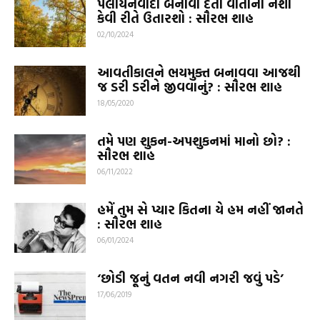
પલાયનવાદી બનાવી દેતી વાતોનો નશો
કેવી રીતે ઉતારશો : સૌરભ શાહ
02/10/2024
આવતીકાલને ભયમુક્ત બનાવવા આજથી
જ ડરી ડરીને જીવવાનું? : સૌરભ શાહ
18/05/2020
તમે પણ શુકન-અપશુકનમાં માનો છો? :
સૌરભ શાહ
06/11/2022
હમેં તુમ સે પ્યાર કિતના યે હમ નહીં જાનતે
: સૌરભ શાહ
06/01/2024
‘છોડી જૂનું વતન નવી નગરી જવું પડે’
17/06/2019