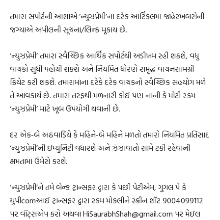
તમારા સપોર્ટની આશાએ ‘ન્યુઝપ્રેમી’ના દરેક આર્ટિકલમાં જાહેરખબરોની
જગ્યાએ અપીલની સૂચના/લિન્ક મૂકાય છે.
‘ન્યુઝપ્રેમી’ તમારા સ્વૈચ્છિક આર્થિક સપોર્ટથી અડીખમ રહી શકશે, વધુ
વાચકો સુધી પહોંચી શકશે અને નિયમિત ધોરણે સમૃદ્ધ વાચનસામગ્રી
ક્રિયેટ કરી શકશે. તમારામાંના દરેકે દરેક વાચકનો સ્વૈચ્છિક સહયોગ મળે
તે આવકાર્ય છે. તમારા તરફથી મળનારી કોઈ પણ નાની કે મોટી રકમ
‘ન્યુઝપ્રેમી’ માટે ખૂબ ઉપયોગી થવાની છે.
દર એક-બે અઠવાડિયે કે મહિને-બે મહિને મળતો તમારો નિયમિત પ્રતિસાદ
‘ન્યુઝપ્રેમી’ની ઇમ્યુનિટી વધારશે અને ઝંઝાવાતો સામે ટકી રહેવાની
ક્ષમતામાં ઉમેરો કરશે.
‘ન્યુઝપ્રેમી’ને તમે બેન્ક ટ્રાન્સફર દ્વારા કે પછી પેટીએમ, ગુગલ પે કે
યુપીcomઆઈ ટ્રાન્સફર દ્વારા રકમ મોકલીને સ્ક્રીન શૉટ 9004099112
પર વૉટ્સએપ કરો અથવા HiSaurabhShah@gmail.com પર મેઇલ