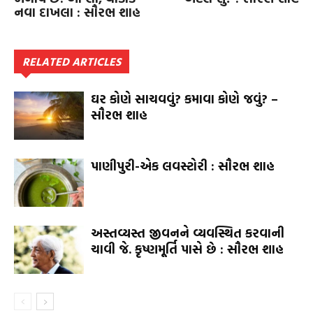
નવા દાખલા : સૌરભ શાહ
RELATED ARTICLES
ઘર કોણે સાચવવું? કમાવા કોણે જવું? –
સૌરભ શાહ
પાણીપુરી-એક લવસ્ટોરી : સૌરભ શાહ
અસ્તવ્યસ્ત જીવનને વ્યવસ્થિત કરવાની
ચાવી જે. કૃષ્ણમૂર્તિ પાસે છે : સૌરભ શાહ