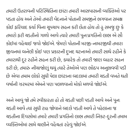
તમારી ઉતરાવની પરિસ્થિતિના છાંટા તમારી આસપાસની વ્યક્તિઓ પર
પડતા હોય અને તેઓ તમારી વેદનાને પોતાની સમજીને ભગવાન સમક્ષ
કોઈ ફરિયાદ કર્યા વિના ચૂપચાપ સહન કરી લેતા હોય તો હું સમજું છું કે
તમારો ફરી ચડતીનો ગાળો આવે ત્યારે તમારી પુન:પ્રગતિનો લાભ એ સૌ
કોઈમાં વહેંચાઈ જવો જોઈએ. જેમણે પોતાની મરજી-નામરજીથી તમારા
જીવનમાં બનેલી કોઈ પણ પ્રકારની દુખદ ઘટનાઓ તમારી સાથે રહીને કે
તમારાથી દૂર રહીને સહન કરી છે, ક્યારેક તો તમારી જાણ બહાર સહન
કરી છે, તમારું નીચાજોણું થયું ત્યારે તેઓએ પણ ભોંઠપ અનુભવવી પડી
છે એવા તમામ લોકો સુધી પેલા છાંટાના બદલામાં તમારી ચડતી વખતે થતી
વર્ષાની ઝરમરમાં એમને પણ પલળવાનો મોકો મળવો જોઈએ.
અને આવું જો તમે સ્વીકારતા હો તો ચડતી પછી પડતી આવે અને પુન:
ચડતી આવે ત્યાં સુધી રાહ જોવાને બદલે પડતી આવે તે પહેલાંના જ
ચડતીના દિવસોમાં તમારે તમારી પ્રગતિનો લાભ તમારી નિકટ-દૂરની તમામ
વ્યક્તિઓમાં સામે ચાલીને વહેંચતાં રહેવું જોઈએ.