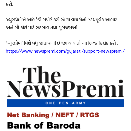
કરો.
‘ન્યુઝપ્રેમી’ને ઑલરેડી સપોર્ટ કરી રહેલા વાચકોનો હ્રદયપૂર્વક આભાર
અને સૌ કોઈ માટે સદભાવ તથા શુભેચ્છાઓ.
‘ન્યુઝપ્રેમી’ વિશે વધુ જાણવાની ઇચ્છા થાય તો આ લિન્ક ક્લિક કરો :
https://www.newspremi.com/gujarati/support-newspremi/