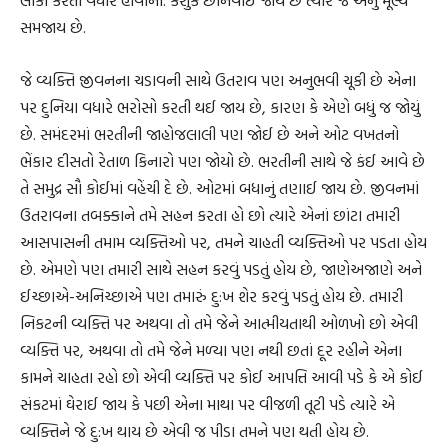
સમજાય છે.
જે વ્યક્તિ જીવનના ચડાવની સાથે ઉતરાવ પણ અનુભવી ચૂકી છે એના
પર દુનિયા વધારે ભરોસો કરતી થઈ જાય છે, કારણ કે એણે બધું જ જોયું
છે. સમંદરમાં ભરતીની જાહોજલાલી પણ જોઈ છે અને ઓટ વખતનો
ભેંકાર દીસતો રેતાળ કિનારો પણ જોયો છે. ભરતીની સાથે જે કંઈ આવે છે
તે સમુદ્ર સૌ કોઈમાં વહેંચી દે છે. ઓટમાં બધાનું તણાઈ જાય છે. જીવનમાં
ઉતરાવના તબક્કાને તમે સહન કરતા હો છો ત્યારે એનાં છાંટા તમારી
આસપાસની તમામ વ્યક્તિઓ પર, તમને ચાહતી વ્યક્તિઓ પર પડતા હોય
છે. એમણે પણ તમારી સાથે સહન કરવું પડતું હોય છે, જાણેઅજાણે અને
ઈચ્છાએ-અનિચ્છાએ પણ તમારું દુ:ખ શેર કરવું પડતું હોય છે. તમારી
નિકટની વ્યક્તિ પર અથવા તો તમે જેને આત્મીયતાથી ઓળખો છો એવી
વ્યક્તિ પર, અથવા તો તમે જેને મળ્યા પણ નથી છતાં દૂર રહીને એના
કામને ચાહતા રહો છો એવી વ્યક્તિ પર કોઈ આપત્તિ આવી પડે કે એ કોઈ
સંકટમાં ઘેરાઈ જાય કે પછી એના માથા પર વીજળી તૂટી પડે ત્યારે એ
વ્યક્તિને જે દુ:ખ થાય છે એવી જ પીડા તમને પણ થતી હોય છે.