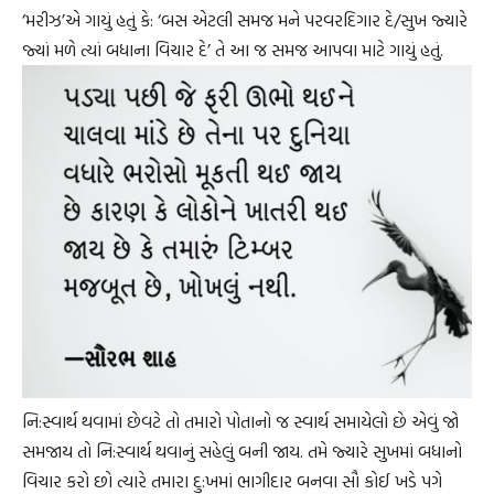
‘મરીઝ’એ ગાયું હતું કે: ‘બસ એટલી સમજ મને પરવરદિગાર દે/સુખ જ્યારે
જ્યાં મળે ત્યાં બધાના વિચાર દે’ તે આ જ સમજ આપવા માટે ગાયું હતું.
નિ:સ્વાર્થ થવામાં છેવટે તો તમારો પોતાનો જ સ્વાર્થ સમાયેલો છે એવું જો
સમજાય તો નિ:સ્વાર્થ થવાનું સહેલું બની જાય. તમે જ્યારે સુખમાં બધાનો
વિચાર કરો છો ત્યારે તમારા દુ:ખમાં ભાગીદાર બનવા સૌ કોઈ ખડે પગે