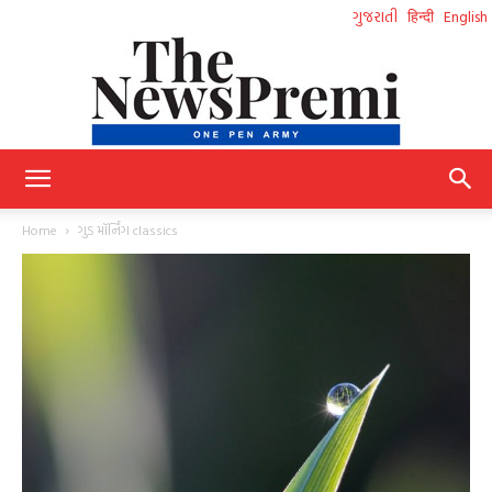
ગુજરાતી
हिन्दी
English
NewsPremi
Home
ગુડ મૉર્નિંગ classics
Gujarati