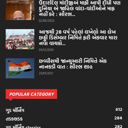
ઉદારદિલ મોદીજીએ માફી આપી દીધી પણ
દુનિયા એ જાહિલ વાંદા-વાંદીઓને માફ
નહીં કરે : સૌરભ...
02/08/2026
આજથી 28 વર્ષ પહેલાં લખેલો આ લેખ
છઠ્ઠી ડિસેમ્બર નિમિત્તે ફરી એકવાર મારા
નવા વાચકો...
04/12/2020
છવ્વીસમી જાન્યુઆરી નિમિત્તે એક
નાનકડી વાત : સૌરભ શાહ
26/01/2021
POPULAR CATEGORY
612
ગુડ મૉર્નિંગ
284
તડકભડક
282
ગુડ મૉર્નિંગ classics