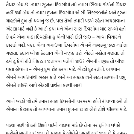
તૈયાર હોય છે. તમારા સુખના દિવસોમાં તમે તમારા સિવાય કોઈનો વિચાર
નહીં કર્યો હોય તો તમારા દુખના દિવસોમાં એ સૌ નિકટજનોને અને દૂરના
ચાહકોને દુખ તો થવાનું જ છે, પણ તેઓ તમારી પડખે રહેતાં અચકાવાના.
એટલા માટે નહીં કે આણે ક્યાં મને એના સારા દિવસોમાં યાદ રાખ્યો હતો
કે હવે એના માઠા દિવસોમાં હું એની પાસે દોડી જાઉં – આવા વિચારને
કારણે નહીં. પણ, એના અગાઉના દિવસોમાં એ મને નજીકનું જણ નહોતા
ગણતા, કદાચ બીજા કેટલાય એની નજીક હશે. એટલે નહોતા ગણતા, તો
હવે હું કેવી રીતે નિકટતા જતાવવા પહોંચી જાઉં? એમની નજીક તો બીજા
ઘણા હોવાના – એમનું દુખ શેર કરવા માટે. એટલે દૂર રહીને, ભગવાન
એમને આપત્તિમાંથી બહાર કાઢે અને આ સંકટકાળને સહન કરવાની પ્રભુ
એમને શક્તિ આપે એટલી પ્રાર્થના કરવી સારી.
આને બદલે જો તમે તમારા સારા દિવસોની ઝરમરમાં સૌને રીઝવ્યા હશે તો
એમાંના કેટલાક તો આવવાના તમારા દુખના છાંટા હોંશે હોંશે ઝીલવા માટે.
પડ્યા પછી જે ફરી ઊભો થઈને ચાલવા માંડે છે તેના પર દુનિયા વધારે
ભરોસો મૂકતી થઈ જાય છે કારણ કે લોકોને ખાતરી થઈ જાય છે કે તમારું