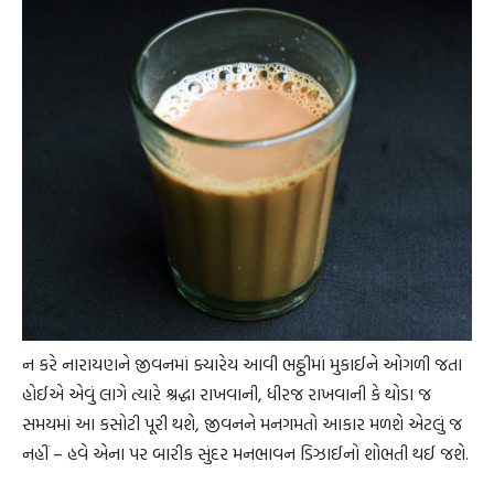
ન કરે નારાયણને જીવનમાં ક્યારેય આવી ભઠ્ઠીમાં મુકાઈને ઓગળી જતા
હોઈએ એવું લાગે ત્યારે શ્રદ્ધા રાખવાની, ધીરજ રાખવાની કે થોડા જ
સમયમાં આ કસોટી પૂરી થશે, જીવનને મનગમતો આકાર મળશે એટલું જ
નહીં – હવે એના પર બારીક સુંદર મનભાવન ડિઝાઈનો શોભતી થઈ જશે.