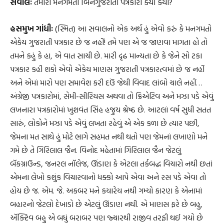
સવાલઃ
તમારા મનગમતા બિનગુજરાતી પત્રકારો ક્યા ક્યા?
હસમુખ ગાંધીઃ
(સ્મિત) આ સવાલનો એક અર્થ હું એવો કરું કે મનગમતો
એકેય ગુજરાતી પત્રકાર છે જ નહીં! તમે પણ એ જ જાણવા માગતા હો તો
તમને કહું કે હા, એ વાત સાચી છે. મારી દૃઢ માન્યતા છે કે જેને સો ટકા
પત્રકાર કહી શકો એવો એકેય માણસ ગુજરાતી પત્રકારત્વમાં છે જ નહીં
અને એમાં મારો પણ સમાવેશ કરી દઉં જેથી વિવાદ લાંબો ચાલે નહીં…
અંગ્રેજી પત્રકારોમાં, સેમી-સીરિયસ અથવા તો ક્રિએટિવ અને મઝા પડે એવું
લખનારા પત્રકારોમાં ખુશવંત સિંહ હજુય શ્રેષ્ઠ છે. આટલાં વર્ષ સુધી સતત
સારું, લોકોને મઝા પડે એવું લખતા રહેવું એ એક કળા છે ત્યાર પછી,
જેમના મત સાથે હું મોટે ભાગે સહમત નથી થતો પણ જેમનાં લખાણો મને
ગમે છે તે ગિરિલાલ જૈન. વિનોદ મહેતામાં ગિરિલાલ જૈન જેટલું
બૅકગ્રાઉન્ડ, જનરલ નૉલેજ, ઊંડાણ કે એટલા તર્કબદ્ધ વિચારો નથી છતાં
એમના લેખો કશુંક વિચારવાનો ધક્કો આપે એવા અને રસ પડે એવા તો
હોય છે જ. એમ. જે. અકબર મને કયારેય નથી ગમ્યો કારણ કે એનામાં
બહારનો જેટલો દેખાડો છે એટલું ઊંડાણ નથી. એ માણસ ફરે છે બહુ,
ઍક્ટિવ બહુ એ બધું બરાબર પણ જ્યારથી રાજીવ તરફી થઈ ગયો છે