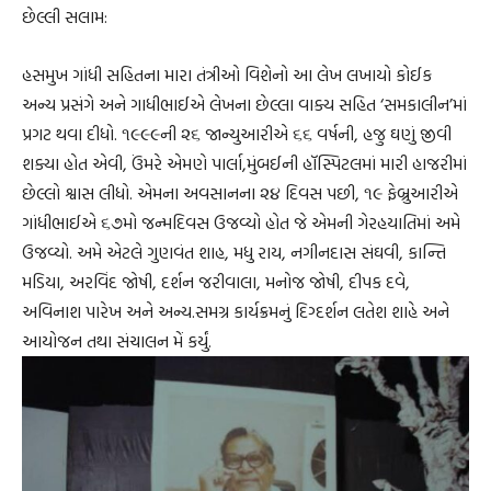
છેલ્લી સલામ:
હસમુખ ગાંધી સહિતના મારા તંત્રીઓ વિશેનો આ લેખ લખાયો કોઈક
અન્ય પ્રસંગે અને ગાધીભાઈએ લેખના છેલ્લા વાક્ય સહિત ‘સમકાલીન’માં
પ્રગટ થવા દીધો. ૧૯૯૯ની ૨૬ જાન્યુઆરીએ ૬૬ વર્ષની, હજુ ઘણું જીવી
શક્યા હોત એવી, ઉંમરે એમણે પાર્લા,મુંબઈની હૉસ્પિટલમાં મારી હાજરીમાં
છેલ્લો શ્વાસ લીધો. એમના અવસાનના ૨૪ દિવસ પછી, ૧૯ ફેબ્રુઆરીએ
ગાંધીભાઈએ ૬૭મો જન્મદિવસ ઉજવ્યો હોત જે એમની ગેરહયાતિમાં અમે
ઉજવ્યો. અમે એટલે ગુણવંત શાહ, મધુ રાય, નગીનદાસ સંઘવી, કાન્તિ
મડિયા, અરવિંદ જોષી, દર્શન જરીવાલા, મનોજ જોષી, દીપક દવે,
અવિનાશ પારેખ અને અન્ય.સમગ્ર કાર્યક્રમનું દિગ્દર્શન લતેશ શાહે અને
આયોજન તથા સંચાલન મેં કર્યું.