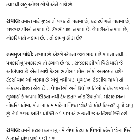
ત્યારથી બહુ ઓછા લોકો એને વાંચે છે.
સવાલઃ
તમારા માટે ગુજરાતી પત્રકારો નકામા છે, કટારલેખકો નકામા છે,
રાજકારણીઓ નકામા છે, ટૅકસીવાળા નકામા છે, વેપારીઓ નકામા છે,
નોકરિયાતો નકામા છે… તો કામનું કોણ છે?
હસમુખ ગાંધીઃ
નકામા છે એટલે એમના વ્યવસાય માટે કામના નથી…
પત્રકારોનું પત્રકારત્વ તો કંગાળ છે જ… રાજકારણીઓ વિશે મારો જે
અભિપ્રાય છે એની સાથે કેટલા ભણેલાગણેલા લોકો અસહમત થશે?
ટૅક્સીવાળાઓ નકામા છે એવું નથી પણ મુંબઇના ટેક્સીવાળાઓ તો
એકદમ તોછડા હોય છે… વેપારીઓ અને ઉદ્યોગપતિઓ કોઇક જગ્યાએ
લુચ્ચાઈ કે અપ્રામાણિકતા નથી દેખાડતા? નોકરિયાતોમાં, મોટાભાગના
નોકરિયાતોમાં, પોતાના કામ માટેના નિષ્ઠા જોઈ છે કોઈ દિવસ? હું જે લખું
છું તેમાં કદાચ અતિશયોક્તિ હશે પણ એ સત્યની જ અતિશયોક્તિ હશે.
સવાલઃ
તમને પ્રશંસા કરવાનું ગમે એવા કેટલાક વિષયો કહેશો જેના વિશે
હું તમને થોડા પ્રશ્નો પૂછી શકું!