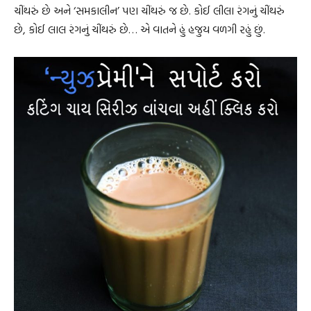
ચીંથરું છે અને ‘સમકાલીન’ પણ ચીંથરું જ છે. કોઈ લીલા રંગનું ચીંથરું
છે, કોઈ લાલ રંગનું ચીંથરું છે… એ વાતને હું હજુય વળગી રહું છું.