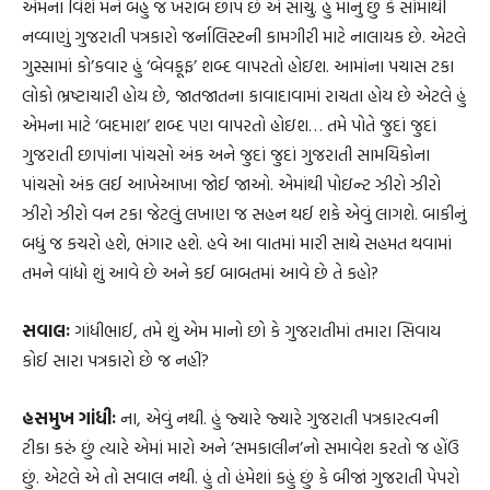
એમના વિશે મને બહુ જ ખરાબ છાપ છે એ સાચું. હું માનું છું કે સોમાંથી
નવ્વાણું ગુજરાતી પત્રકારો જર્નાલિસ્ટની કામગીરી માટે નાલાયક છે. એટલે
ગુસ્સામાં કો’કવાર હું ‘બેવકૂફ’ શબ્દ વાપરતો હોઇશ. આમાંના પચાસ ટકા
લોકો ભ્રષ્ટાચારી હોય છે, જાતજાતના કાવાદાવામાં રાચતા હોય છે એટલે હું
એમના માટે ‘બદમાશ’ શબ્દ પણ વાપરતો હોઇશ… તમે પોતે જુદાં જુદાં
ગુજરાતી છાપાંના પાંચસો અંક અને જુદાં જુદાં ગુજરાતી સામયિકોના
પાંચસો અંક લઈ આખેઆખા જોઈ જાઓ. એમાંથી પોઇન્ટ ઝીરો ઝીરો
ઝીરો ઝીરો વન ટકા જેટલું લખાણ જ સહન થઈ શકે એવું લાગશે. બાકીનું
બધું જ કચરો હશે, ભંગાર હશે. હવે આ વાતમાં મારી સાથે સહમત થવામાં
તમને વાંધો શું આવે છે અને કઈ બાબતમાં આવે છે તે કહો?
સવાલઃ
ગાંધીભાઈ, તમે શું એમ માનો છો કે ગુજરાતીમાં તમારા સિવાય
કોઈ સારા પત્રકારો છે જ નહીં?
હસમુખ ગાંધીઃ
ના, એવું નથી. હું જ્યારે જ્યારે ગુજરાતી પત્રકારત્વની
ટીકા કરું છું ત્યારે એમાં મારો અને ‘સમકાલીન’નો સમાવેશ કરતો જ હોંઉ
છું. એટલે એ તો સવાલ નથી. હું તો હંમેશાં કહું છું કે બીજાં ગુજરાતી પેપરો