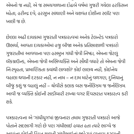
એમનો જ નહીં, એ જ સમયગાળાના દોઢબે વર્ષમાં ગુજરી ગયેલા હરકિસન
મહેતા, હરીન્દ્ર દવે, હરસુખ સાંઘાણી અને યશવંત દોશીના સ્લૉટ પણ
ખાલી જ છે.
છેલ્લા અઢી દાયકામાં ગુજરાતી પત્રકારત્વમાં અનેક ટેલન્ટેડ પત્રકારો
ઊભર્યા, આવતા દાયકાઓમાં હજુ બીજા અનેક પ્રતિભાશાળી પત્રકારો
ગુજરાતીમાં આવવાના પણ હસમુખ ગાંધી જેવી નિષ્ઠા, એમના જેટલું
બૅકગ્રાઉન્ડ, એમના જેવી અભિવ્યક્તિ અને સૌથી વધારે તો એમના જેવી
નિ:સ્પૃહતા, પ્રામાણિકતા ક્યાંથી લાવશો? કોઈ લાલચ નહીં, કોઈનેય
વહાલા થવાની દરકાર નહીં, ન નામ – ન દામ માટેનું વળગણ, દુનિયાનું
બીજું કશું જ વહાલું નહીં – ચોવીસે કલાક બસ જર્નલિઝમ જ જર્નલિઝમ.
આવી જ વ્યક્તિ કોઈની સાડીબારી રાખ્યા વગર દિવસરાત પત્રકારત્વ કરી
શકે.
પત્રકારત્વના એ ‘ગાંધીયુગ’માં જીવનારા તમામ ગુજરાતી પત્રકારો આજે
પોતાને સદભાગી ગણે છે પણ ગાંધીભાઈ હયાત હતા ત્યારે ભાગ્યે જ
આમાંના કોઈની હિંમત ચાલતી ગાંધીભાઈનાં જાહેરમાં વખાણ કરવાની.