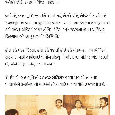
‘બોલો
જોઉં, કચ્છના જિલ્લા કેટલા ?’
બપોરનું ‘જન્મભૂમિ’ છપાઈને આવી ગયું એટલે એનું એડિટ પેજ ખોલીને
‘જન્મભૂમિ’ના જ રૂમમાં ખૂણા પર બેસતા ‘પ્રવાસી’ના સ્ટાફમાં હસમુખ ગાંધી
ફરી વળ્યા. એડિટ પેજ પર તોતિંગ હેડિંગ હતું : ‘કચ્છના તમામ અગિયાર
જિલ્લામાં ભીષણ દુકાળની પરિસ્થિતિ.’
કોઈ કહે પંદર જિલ્લા, કોઈ કહે ૧૪ તો કોઈ કહે એકવીસ. પાંચ મિનિટના
સસ્પેન્સ પછી ગાંધીભાઈએ મૌન તોડ્યું: ‘મિત્રો , કચ્છ પોતે જ એક જિલ્લો
છે, એને તાલુકા હોય, જિલ્લા નહીં.’
એ દિવસે ‘જન્મભૂમિ’ની બ્લન્ડર સેલિબ્રેટ કરવા ‘પ્રવાસી’ના તમામ
પત્રકારોએ કેન્ટીનમાંથી ચા અને તીખા ગાંઠિયા મગાવીને ઉજવણી કરી.