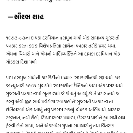
૧૯૭૩-૮૩ના દાયકા દરમિયાન હસમુખ ગાંધી એક સામાન્ય ગુજરાતી
પત્રકાર કરતાં કંઈક વિશેષ પ્રતિભા સાથેના પત્રકાર તરીકે પ્રગટ થયા.
એમના વિચારો અને એમની અભિવ્યક્તિને આ દાયકા દરમિયાન એક
ચોક્કસ દિશા મળી.
પણ હસમુખ ગાંધીની કારકિર્દીનો મધ્યાહ્ન ‘સમકાલીન’થી શરૂ થયો. ૧૪
જાન્યુઆરી ૧૯૮૪. મુંબઈમાં ‘સમકાલીન’ દૈનિકનો પ્રથમ અંક પ્રગટ થયો.
ગુજરાતી પત્રકારત્વમાં ભૂતકાળમાં જે જે થતું આવ્યું છે તે ધરાર નથી જ
કરવું એવી જીદ સાથે પ્રવેશેલા ‘સમકાલીને’ ગુજરાતી પત્રકારત્વના
ઈતિહાસમાં એક આખું નવું પ્રકરણ સર્જ્યું. બેધડક અભિપ્રાયો, ધારદાર
રજૂઆત, નવી શૈલી, ટિપ્પણસભર મથાળાં, ઉઝરડા પાડીને કુમાશથી હાથ
ફેરવી લેતી ભાષા, અને એક્સપ્રેસ ગ્રુપના સમાચારોનું તથા વિતરણ