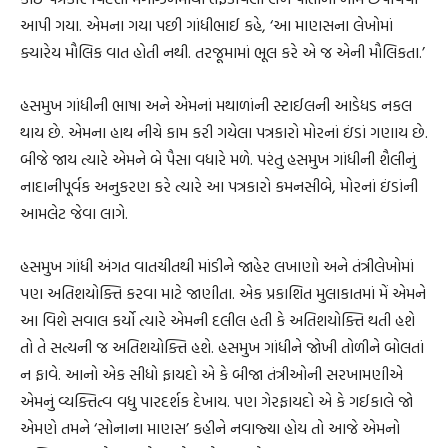
આપી ગયા. એમના ગયા પછી ગાંધીભાઈ કહે, ‘આ માણસના લેખોમાં
ક્યારેય મૌલિક વાત હોતી નથી. તરજૂમામાં ભૂલ કરે એ જ એની મૌલિકતા.’
હસમુખ ગાંધીની ભાષા અને એમનાં મથાળાંની સ્ટાઈલની આડેધડ નકલ
થાય છે. એમના હાથ નીચે કામ કરી ગયેલા પત્રકારો મોરનાં ઇંડાં ગણાય છે.
બીજે જાય ત્યારે એમને બે પૈસા વધારે મળે. પરંતુ હસમુખ ગાંધીની શૈલીનું
નાદાનીપૂર્વક અનુકરણ કરે ત્યારે આ પત્રકારો કમનસીબે, મોરનાં ઇંડાંની
આમલેટ જેવા લાગે.
હસમુખ ગાંધી અંગત વાતચીતથી માંડીને જાહેર લખાણો અને તંત્રીલેખોમાં
પણ અતિશયોક્તિ કરવા માટે જાણીતા. એક પ્રકાશિત મુલાકાતમાં મેં એમને
આ વિશે સવાલ કર્યો ત્યારે એમની દલીલ હતી કે અતિશયોક્તિ થતી હશે
તો તે સત્યની જ અતિશયોક્તિ હશે. હસમુખ ગાંધીને જોખી તોળીને બોલતાં
ન ફાવે. આનો એક સીધો ફાયદો એ કે બીજા તંત્રીઓની સરખામણીએ
એમનું વ્યક્તિત્વ વધુ પારદર્શક દેખાય. પણ ગેરફાયદો એ કે ગઈકાલે જો
એમણે તમને ‘સોનાના માણસ’ કહીને નવાજ્યા હોય તો આજે એમનો