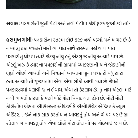
સવાલઃ
પત્રકારોની જૂની પેઢી અને નવી પેઢીમાં કોઈ ફરક જુઓ છો તમે?
હસમુખ ગાંધીઃ
પત્રકારોના સ્તરમાં કોઈ ફરક નથી પડયો. મને ખબર છે કે
નવ્વાણું ટકા પત્રકારો મારી આ વાત સાથે સહમત નહીં થાય. પણ
પત્રકારોનું ધોરણ ત્યારે જેટચું નીચું હતું એટલું જ નીચું અત્યારે પણ છે.
એટલું ખરું કે ત્યારના પત્રકારોની ભાષામાં વ્યાકરણની અને જોડણીની
ભૂલો ઓછી આવતી અને નિષ્ઠાની બાબતમાં જૂના પત્રકારો વધુ સારા
હતા. અત્યારે તો ગુજરાતીમાં એવા એવા લોકો આવી ગયા છે જેમને
પત્રકારત્વમાં ચલાવી જ ન લેવાય. એવા તો કેટલાય છે. હું નામ એટલા માટે
નથી આપતો કારણ કે પછી ખોટેખોટા વિવાદ થતા હોય છે. મોટી મોટી
કેબિનોમાં બેસતા ઍસિસ્ટન્ટ એડિટર્સ કે ઍસોસિયેટ એડિટર કે ન્યુસ
એડિટર… જેને નાક સાફ કરતાંય ન આવડતું હોય અને બે પગ પર ઊભા
રહેતાંય ન આવડતું હોય એવા લોકો મોટા હોદ્દાઓ પર ગોઠવાઈ જાય છે.