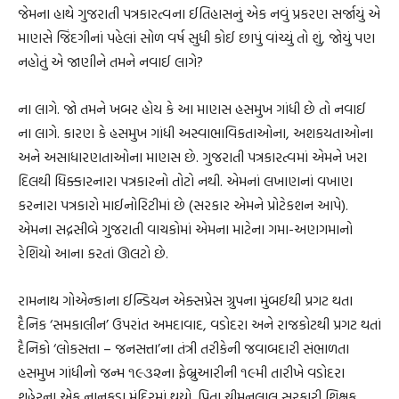
જેમના હાથે ગુજરાતી પત્રકારત્વના ઈતિહાસનું એક નવું પ્રકરણ સર્જાયું એ
માણસે જિંદગીનાં પહેલાં સોળ વર્ષ સુધી કોઈ છાપું વાંચ્યું તો શું, જોયું પણ
નહોતું એ જાણીને તમને નવાઈ લાગે?
ના લાગે. જો તમને ખબર હોય કે આ માણસ હસમુખ ગાંધી છે તો નવાઈ
ના લાગે. કારણ કે હસમુખ ગાંધી અસ્વાભાવિકતાઓના, અશકયતાઓના
અને અસાધારણતાઓના માણસ છે. ગુજરાતી પત્રકારત્વમાં એમને ખરા
દિલથી ધિક્કારનારા પત્રકારનો તોટો નથી. એમનાં લખાણનાં વખાણ
કરનારા પત્રકારો માઈનોરિટીમાં છે (સરકાર એમને પ્રોટેકશન આપે).
એમના સદ્નસીબે ગુજરાતી વાચકોમાં એમના માટેના ગમા-અણગમાનો
રેશિયો આના કરતાં ઊલટો છે.
રામનાથ ગોએન્કાના ઈન્ડિયન એક્સપ્રેસ ગ્રુપના મુંબઈથી પ્રગટ થતા
દૈનિક ‘સમકાલીન’ ઉપરાંત અમદાવાદ, વડોદરા અને રાજકોટથી પ્રગટ થતાં
દૈનિકો ‘લોકસત્તા – જનસત્તા’ના તંત્રી તરીકેની જવાબદારી સંભાળતા
હસમુખ ગાંધીનો જન્મ ૧૯૩૨ના ફેબ્રુઆરીની ૧૯મી તારીખે વડોદરા
શહેરના એક નાનકડા મંદિરમાં થયો. પિતા ચીમનલાલ સરકારી શિક્ષક