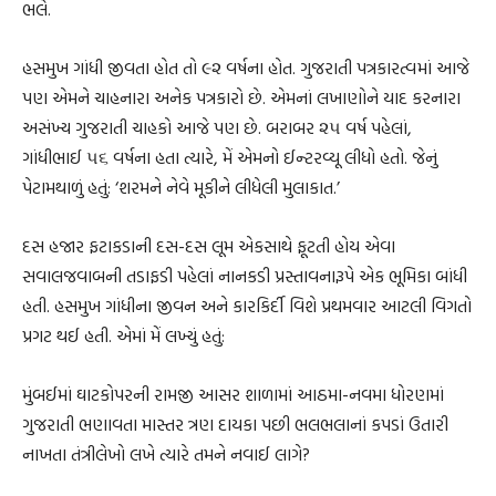
ભલે.
હસમુખ ગાંધી જીવતા હોત તો ૯૨ વર્ષના હોત. ગુજરાતી પત્રકારત્વમાં આજે
પણ એમને ચાહનારા અનેક પત્રકારો છે. એમનાં લખાણોને યાદ કરનારા
અસંખ્ય ગુજરાતી ચાહકો આજે પણ છે. બરાબર ૨૫ વર્ષ પહેલાં,
ગાંધીભાઈ ૫૬ વર્ષના હતા ત્યારે, મેં એમનો ઈન્ટરવ્યૂ લીધો હતો. જેનું
પેટામથાળું હતું: ‘શરમને નેવે મૂકીને લીધેલી મુલાકાત.’
દસ હજાર ફટાકડાની દસ-દસ લૂમ એકસાથે ફૂટતી હોય એવા
સવાલજવાબની તડાફડી પહેલાં નાનકડી પ્રસ્તાવનારૂપે એક ભૂમિકા બાંધી
હતી. હસમુખ ગાંધીના જીવન અને કારકિર્દી વિશે પ્રથમવાર આટલી વિગતો
પ્રગટ થઈ હતી. એમાં મેં લખ્યું હતું:
મુંબઈમાં ઘાટકોપરની રામજી આસર શાળામાં આઠમા-નવમા ધોરણમાં
ગુજરાતી ભણાવતા માસ્તર ત્રણ દાયકા પછી ભલભલાનાં કપડાં ઉતારી
નાખતા તંત્રીલેખો લખે ત્યારે તમને નવાઈ લાગે?