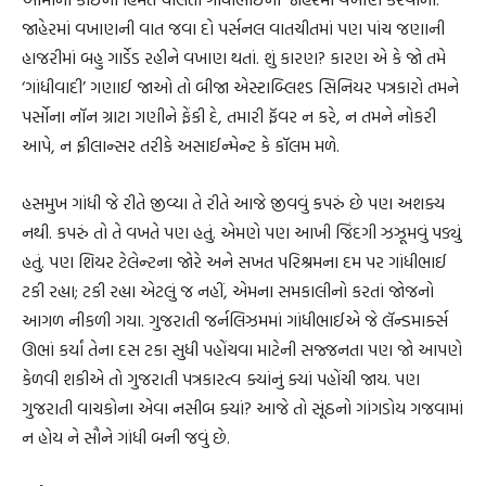
જાહેરમાં વખાણની વાત જવા દો પર્સનલ વાતચીતમાં પણ પાંચ જણાની
હાજરીમાં બહુ ગાર્ડેડ રહીને વખાણ થતાં. શું કારણ? કારણ એ કે જો તમે
‘ગાંધીવાદી’ ગણાઈ જાઓ તો બીજા એસ્ટાબ્લિશ્ડ સિનિયર પત્રકારો તમને
પર્સોના નૉન ગ્રાટા ગણીને ફેંકી દે, તમારી ફૅવર ન કરે, ન તમને નોકરી
આપે, ન ફ્રીલાન્સર તરીકે અસાઈન્મેન્ટ કે કૉલમ મળે.
હસમુખ ગાંધી જે રીતે જીવ્યા તે રીતે આજે જીવવું કપરું છે પણ અશક્ય
નથી. કપરું તો તે વખતે પણ હતું. એમણે પણ આખી જિંદગી ઝઝૂમવું પડ્યું
હતું. પણ શિયર ટેલેન્ટના જોરે અને સખત પરિશ્રમના દમ પર ગાંધીભાઈ
ટકી રહ્યા; ટકી રહ્યા એટલું જ નહીં, એમના સમકાલીનો કરતાં જોજનો
આગળ નીકળી ગયા. ગુજરાતી જર્નલિઝમમાં ગાંધીભાઈએ જે લૅન્ડમાર્ક્સ
ઊભાં કર્યાં તેના દસ ટકા સુધી પહોંચવા માટેની સજ્જનતા પણ જો આપણે
કેળવી શકીએ તો ગુજરાતી પત્રકારત્વ ક્યાંનું ક્યાં પહોંચી જાય. પણ
ગુજરાતી વાચકોના એવા નસીબ ક્યાં? આજે તો સૂંઠનો ગાંગડોય ગજવામાં
ન હોય ને સૌને ગાંધી બની જવું છે.