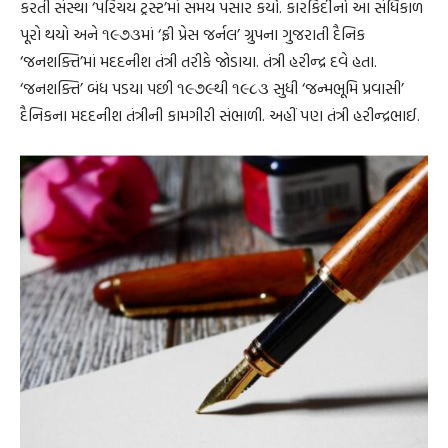
કરતી સંસ્થા ‘પરિચય ટ્રસ્ટ’માં સમય પસાર કર્યો. કારકિર્દીનો આ સંધિકાળ
પૂરો થયો અને ૧૯૭૩માં ‘ફ્રી પ્રેસ જર્નલ’ ગ્રુપના ગુજરાતી દૈનિક
‘જનશક્તિ’માં મદદનીશ તંત્રી તરીકે જોડાયા. તંત્રી હરીન્દ્ર દવે હતા.
‘જનશક્તિ’ બંધ પડયા પછી ૧૯૭૯થી ૧૯૮૩ સુધી ‘જન્મભૂમિ પ્રવાસી’
દૈનિકના મદદનીશ તંત્રીની કામગીરી સંભાળી. અહીં પણ તંત્રી હરીન્દ્રભાઈ.