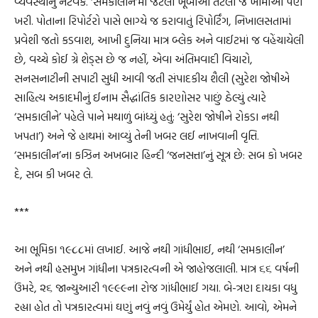
વ્યવસ્થાનું નેટવર્ક. ‘સમકાલીન’માં જેટલી ખૂબીઓ તેટલી જ ખામીઓ પણ
ખરી. પોતાના રિપોર્ટરો પાસે ભાગ્યે જ કરાવાતું રિપોર્ટિંગ, નિખાલસતામાં
પ્રવેશી જતો કડવાશ, આખી દુનિયા માત્ર બ્લેક અને વાઈટમાં જ વહેંચાયેલી
છે, વચ્ચે કોઈ ગ્રે શેડ્સ છે જ નહીં, એવા અંતિમવાદી વિચારો,
સનસનાટીની સપાટી સુધી આવી જતી સંપાદકીય શૈલી (સુરેશ જોષીએ
સાહિત્ય અકાદમીનું ઈનામ સૈદ્ધાંતિક કારણોસર પાછું ઠેલ્યું ત્યારે
‘સમકાલીને’ પહેલે પાને મથાળું બાંધ્યું હતું: ‘સુરેશ જોષીને રોકડા નથી
ખપતા’) અને જે હાથમાં આવ્યું તેની ખબર લઈ નાખવાની વૃત્તિ.
‘સમકાલીન’ના કઝિન અખબાર હિન્દી ‘જનસત્તા’નું સૂત્ર છે: સબ કો ખબર
દે, સબ કી ખબર લે.
***
આ ભૂમિકા ૧૯૮૮માં લખાઈ. આજે નથી ગાંધીભાઈ, નથી ‘સમકાલીન’
અને નથી હસમુખ ગાંધીના પત્રકારત્વની એ જાહોજલાલી. માત્ર ૬૬ વર્ષની
ઉંમરે, ૨૬ જાન્યુઆરી ૧૯૯૯ના રોજ ગાંધીભાઈ ગયા. બે-ત્રણ દાયકા વધુ
રહ્યા હોત તો પત્રકારત્વમાં ઘણું નવું નવું ઉમેર્યું હોત એમણે. આવો, એમને