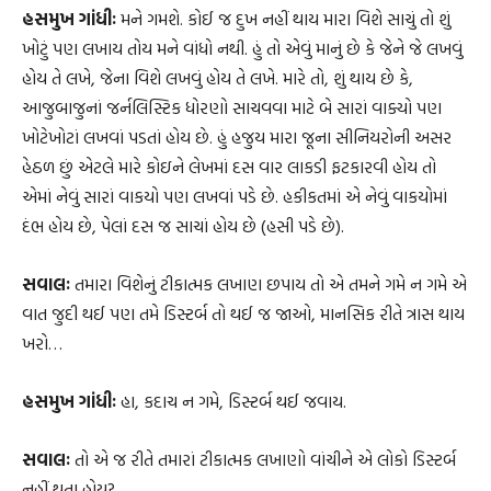
હસમુખ ગાંધીઃ
મને ગમશે. કોઈ જ દુખ નહીં થાય મારા વિશે સાચું તો શું
ખોટું પણ લખાય તોય મને વાંધો નથી. હું તો એવું માનું છે કે જેને જે લખવું
હોય તે લખે, જેના વિશે લખવું હોય તે લખે. મારે તો, શું થાય છે કે,
આજુબાજુનાં જર્નલિસ્ટિક ધોરણો સાચવવા માટે બે સારાં વાક્યો પણ
ખોટેખોટાં લખવાં પડતાં હોય છે. હું હજુય મારા જૂના સીનિયરોની અસર
હેઠળ છું એટલે મારે કોઇને લેખમાં દસ વાર લાકડી ફટકારવી હોય તો
એમાં નેવું સારાં વાકયો પણ લખવાં પડે છે. હકીકતમાં એ નેવું વાકયોમાં
દંભ હોય છે, પેલાં દસ જ સાચાં હોય છે (હસી પડે છે).
સવાલઃ
તમારા વિશેનું ટીકાત્મક લખાણ છપાય તો એ તમને ગમે ન ગમે એ
વાત જુદી થઈ પણ તમે ડિસ્ટર્બ તો થઈ જ જાઓ, માનસિક રીતે ત્રાસ થાય
ખરો…
હસમુખ ગાંધીઃ
હા, કદાચ ન ગમે, ડિસ્ટર્બ થઈ જવાય.
સવાલઃ
તો એ જ રીતે તમારાં ટીકાત્મક લખાણો વાંચીને એ લોકો ડિસ્ટર્બ
નહીં થતા હોય?