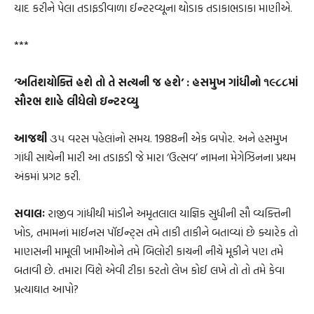
યાદ કરીને પેલા તડાફડીવાળા ઈન્ટરવ્યૂના થોડાક તડાકાભડાકા માણીએ.
***
‘અતિશયોક્તિ હશે તો તે સત્યની જ હશે’ : હસમુખ ગાંધીનો ૧૯૮૮માં
સૌરભ શાહે લીધેલો ઇન્ટરવ્યુ
આજથી
૩૫ વરસ પહેલાંનો સમય. 1988ની એક બપોર. અને હસમુખ
ગાંધી સાથેની મારી આ તડાફડી જે મારા ‘ઉત્સવ’ નામના મેગેઝિનના પ્રથમ
અંકમાં પ્રગટ કરી.
સવાલઃ
રાજીવ ગાંધીથી માંડીને અમૃતલાલ યાજ્ઞિક સુધીની સૌ વ્યક્તિની
ખોડ, તમામનાં માઈનસ પૉઈન્ટ્સ તમે તાકી તાકીને બતાવ્યાં છે ક્યારેક તો
માણસની મામૂલી ખામીઓને તમે બિલોરી કાચની નીચે મૂકીને પણ તમે
બતાવી છે. તમારા વિશે એવી ટીકા કરતો લેખ કોઈ લખે તો તો તમે કેવા
પ્રત્યાઘાત આપો?