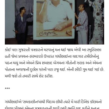
કોઈ પણ ગુજરાતી પત્રકારને મરવાનું મન થઈ જાય એવી આ સ્મુતિસભા
હતી જેમાં પ્રવચન-સંસ્મરણો ઉપરાંત ગાંધીભાઈના યાદગાર તંત્રીલેખોનું
પઠન થયું અને એમને પ્રિય શમશાદ બેગમનાં ગીતોની ઝલક અને એમના
પોતાના અવાજની દુર્લભ ઝાંખી પણ રજૂ થઈ. એની સીડી ગુમ થઈ ગઈ છે.
મળી જશે તો તમારી સાથે શેર કરીશ.
***
ગાંધીભાઈએ ‘સમકાલીન’માંથી વિદાય લીધી ત્યારે મેં મારી દૈનિક કૉલમનો
છેલ્લા પીસમાં એમના પત્રકારત્વની ઘણી બધી સ્મૃતિ યાદ કરીને કુન્દન