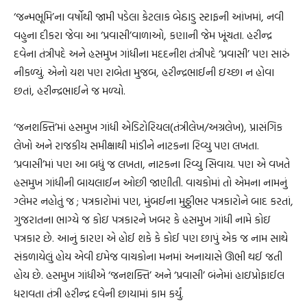
‘જન્મભૂમિ’ના વર્ષોથી જામી પડેલા કેટલાક બેઠાડુ સ્ટાફની આંખમાં, નવી
વહુના દીકરા જેવા આ ‘પ્રવાસી’વાળાઓ, કણાની જેમ ખૂંચતા. હરીન્દ્ર
દવેના તંત્રીપદે અને હસમુખ ગાંધીના મદદનીશ તંત્રીપદે ‘પ્રવાસી’ પણ સારું
નીકળ્યું. એનો યશ પણ રાબેતા મુજબ, હરીન્દ્રભાઈની ઇચ્છા ન હોવા
છતાં, હરીન્દ્રભાઈને જ મળ્યો.
‘જનશક્તિ’માં હસમુખ ગાંધી એડિટોરિયલ(તંત્રીલેખ/અગ્રલેખ), પ્રાસંગિક
લેખો અને રાજકીય સમીક્ષાથી માંડીને નાટકના રિવ્યુ પણ લખતા.
‘પ્રવાસી’માં પણ આ બધું જ લખતા, નાટકના રિવ્યુ સિવાય. પણ એ વખતે
હસમુખ ગાંધીની બાયલાઈન ઓછી જાણીતી. વાચકોમાં તો એમના નામનું
ગ્લેમર નહોતું જ ; પત્રકારોમાં પણ, મુંબઈના મુઠ્ઠીભર પત્રકારોને બાદ કરતાં,
ગુજરાતના ભાગ્યે જ કોઇ પત્રકારને ખબર કે હસમુખ ગાંધી નામે કોઇ
પત્રકાર છે. આનું કારણ એ હોઈ શકે કે કોઈ પણ છાપું એક જ નામ સાથે
સંકળાયેલું હોય એવી ઇમેજ વાચકોના મનમાં અનાયાસે ઊભી થઈ જતી
હોય છે. હસમુખ ગાંધીએ ‘જનશક્તિ’ અને ‘પ્રવાસી’ બંનેમાં હાઇપ્રોફાઈલ
ધરાવતા તંત્રી હરીન્દ્ર દવેની છાયામાં કામ કર્યું.