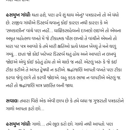
હસમુખ ગાંધીઃ
થતા હશે, પણ હવે શું થાય એનું? પત્રકારનો તો એ ધંધો
છે. રાજીવ ગાંધીએ ડિસ્ટર્બ થવાનું કોઈ કારણ નથી કારણ કે એ
‘સમકાલીન’ વાંચે પણ નહીં… યાજ્ઞિકસાહેબનો દાખલો લઇએ તો એમના
અમૃત મહોત્સવ વખતે મેં જે ટીકાત્મક પીસ લખ્યો તે વાંચીને એમનો તો
મારા પર પત્ર આવ્યો કે તમે મારી ક્ષતિઓ પ્રત્યે ધ્યાન ખેંચ્યું તે મને ઘણું
ગમ્યું… છતાં જો કોઈ ખરેખર ડિસ્ટર્બ થતું હોય અને આપણે ન લખવું
જોઇએ એવું કોઈ કહેતું હોય તો એ ચાલે જ નહીં. એટલું ખરું કે જે કંઈ
ટીકા કરીએ તે અંગત દ્વેષથી ન કરીએ. શ્રદ્ધાંજલિ આપતી વખતે પણ ટીકા
કરવા જેવું લાગે તો કરવી જોઇએ. બહુ કડક ભાષા ન વાપરીએ એટલું જ.
નહીં તો શ્રદ્ધાંજલિ માત્ર પ્રશસ્તિ બની જાય.
સવાલઃ
તમારા વિશે એક એવી છાપ છે કે તમે બધા જ ગુજરાતી પત્રકારોને
ગાળો આપતા ફરો છો…
હસમુખ ગાંધીઃ
ગાળો…. તમે ભૂલ કરો છો. ગાળો નથી આપતો. પણ