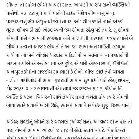
શીખતાં તો રહીએ છીએ આપણે સતત, આપણી આસપાસની વ્યક્તિઓ
પાસેથી. પણ હસમુખ ગાંધી પાસેથી કંઇક વિશેષ શીખવાનું મળ્યું.
પત્રકારત્વનું ક્ષેત્ર એવું નથી જેમાં તમારી આંગળી પકડીને તમને એકડો
ઘૂંટતા શીખવાડી શકે. એકલવ્યની જેમ શીખતા રહેવું પડે તમારે. શું શીખ્યા
એમની પાસે ? ભાષાની સજ્જતા અને માહિતીની તારવણી. પત્રકાર પાસે બે
સૌથી મહત્વનાં ઓજાર હોય તો તે આ જ : ભાષા અને માહિતી. હસમુખ
ગાંધીનાં આ બંને ઓજાર ધારદાર. માહિતીની બાબતમાં અન્ય પત્રકારોની
સરખામણીએ એ અનેકગણા અપટુડેટ. એ વાંચે એટલાં છાપાં, મૅગેઝિનો
અને પુસ્તકોમાંના રાજકીય સમાચારો કે લેખો, બીજા કોઈ તંત્રી વાંચતા
નહોતા. ગાંધીભાઈની ભાષા. ગુજરાતી ભાષામાં છુપાઇને પડી રહેલું શબ્દનું
રૌદ્ર સ્વરૂપ બહાર લાવવાની એમનામાં જબરજસ્ત ફાવટ. કોઈ નીતિ,
વ્યક્તિ કે ઘટના, વિચારની સાથે તેઓ સહમત ન થતા હોય ત્યારે એમની
ભાષા સત્તરે કળાએ ખીલી ઊઠે, સત્તરમી કળા પેપરવેઈટ છુટ્ટાં ઉછળવાની.
અંગ્રેજી શબ્દોનું એમને ભારે વળગણ (ઓબ્સેશન). આ વળગણ ન હોત તો
પણ એમની ભાષામાં આટલી જ તાજગી હોત, કદાચ વધારે. એક દિવસ
કોઈ પત્રકાર વિદેશી મૅગેઝિનમાંથી તફડાવેલો લેખ પોતાના નામે છપાવવા