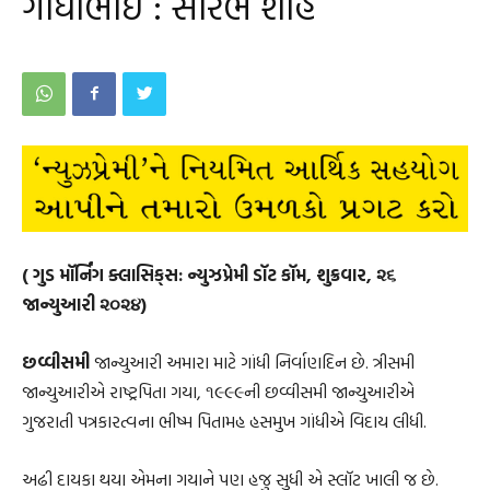
ગાંધીભાઈ : સૌરભ શાહ
( ગુડ મૉર્નિંગ ક્લાસિક્‌સ: ન્યુઝપ્રેમી ડૉટ કૉમ, શુક્રવાર, ૨૬
જાન્યુઆરી ૨૦૨૪)
છવ્વીસમી
જાન્યુઆરી અમારા માટે ગાંધી નિર્વાણદિન છે. ત્રીસમી
જાન્યુઆરીએ રાષ્ટ્રપિતા ગયા, ૧૯૯૯ની છવ્વીસમી જાન્યુઆરીએ
ગુજરાતી પત્રકારત્વના ભીષ્મ પિતામહ હસમુખ ગાંધીએ વિદાય લીધી.
અઢી દાયકા થયા એમના ગયાને પણ હજુ સુધી એ સ્લૉટ ખાલી જ છે.