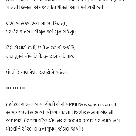
શાહની ફિલ્મના એક જાણીતા ગીતની આ પંક્તિ ટાંકી હતી.
બંસી કો લકડી સદા સમઝા કિયે તુમ,
પર ઉસકે નગ્મોં કી ધૂન કહાં સુન સકે તુમ;
દિયે કી માટી દેખી, દેખી ન ઉસકી જ્યોતિ,
સદા તુમને ઐબ દેખી, હુનર કો ન દેખાય.
વો તો હૈ અલબેલા, હઝારોં મેં અકેલા…
••• ••• •••
( સૌરભ શાહના આવા સેંકડો લેખો વાંચવા Newspremi.comના
આર્કાઇવ્ઝનો લાભ લો. સૌરભ શાહના રોજેરોજ લખાતા લેખોની
જાણકારી મેળવવા વૉટ્સઍપ નંબર 90040 99112 પર તમારું નામ
મોકલીને સૌરભ શાહના ગ્રુપમાં જોડાઈ જાઓ.)