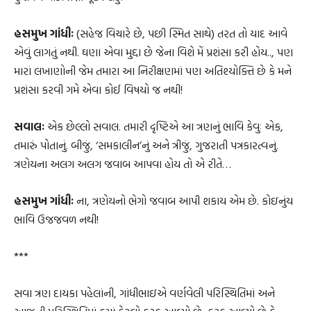
હસમુખ ગાંધીઃ
(સહેજ વિચારે છે, પછી સ્મિત સાથે) તરત તો યાદ આવે
એવું લાગતું નથી. ઘણા એવા મુદ્દા છે જેના વિશે મેં પ્રશંસા કરી હોય.., પણ
મારાં લખાણોની જેમ તમારા આ નિરીક્ષણમાં પણ અતિશ્યોક્તિ છે કે મને
પ્રશંસા કરવી ગમે એવા કોઈ વિષયો જ નથી!
સવાલઃ
એક છેલ્લો સવાલ. તમારી દૃષ્ટિએ આ ત્રણનું ભાવિ કેવુઃ એક,
તમારું પોતાનું. બીજું, ‘સમકાલીન’નું અને ત્રીજું, ગુજરાતી પત્રકારત્વનું.
ત્રણેયના અલગ અલગ જવાબ આપવા હોય તો એ રીતે…
હસમુખ ગાંધીઃ
ના, ત્રણેયનો ભેગો જવાબ આપી શકાય એમ છે. કોઇનુંય
ભાવિ ઉજજવળ નથી!
***
સવા ત્રણ દાયકા પહેલાંની, ગાંધીભાઇએ વર્ણવેલી પરિસ્થિતિમાં અને