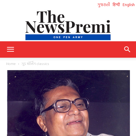
ગુજરાતી
हिन्दी
English
NewsPremi
Home
ગુડ મૉર્નિંગ classics
Gujarati