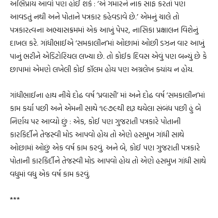
અભિપ્રાય આવો પણ હોઈ શકે : ‘એ ગમારને નાક સાફ કરતાં પણ
આવડતું નથી અને પોતાને પત્રકાર કહેવડાવે છે.’ એમનું ચાલે તો
પત્રકારત્વના અભ્યાસક્રમમાં એક આખું પેપર, નાસિકા પ્રક્ષાલન વિશેનું
દાખલ કરે. ગાંધીભાઈએ ‘સમકાલીન’માં ઓછામાં ઓછી ડઝન વાર આખું
પાનું ભરીને એડિટોરિયલ લખ્યા છે. તો કોઈક દિવસ એવું પણ બન્યું છે કે
છાપામાં એમણે લખેલી કોઈ કૉલમ હોય પણ અગ્રલેખ ક્યાંય ન હોય.
ગાંધીભાઈના હાથ નીચે દોઢ વર્ષ ‘પ્રવાસી’ માં અને દોઢ વર્ષ ‘સમકાલીન’માં
કામ કર્યા પછી અને એમની સાથે ૧૯૭૯થી શરૂ થયેલા સંબંધ પછી હું બે
નિર્ણય પર આવ્યો છું : એક, કોઈ પણ ગુજરાતી પત્રકારે પોતાની
કારકિર્દીને તેજસ્વી મોડ આપવો હોય તો એણે હસમુખ ગાંધી સાથે
ઓછામાં ઓછું એક વર્ષ કામ કરવું. અને બે, કોઈ પણ ગુજરાતી પત્રકારે
પોતાની કારકિર્દીને તેજસ્વી મોડ આપવો હોય તો એણે હસમુખ ગાંધી સાથે
વધુમાં વધુ એક વર્ષ કામ કરવું.
***