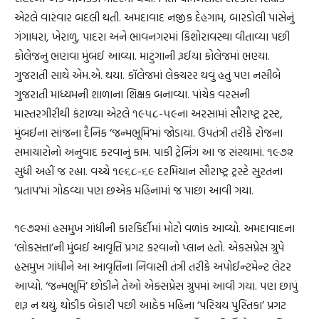
એટલે વારંવાર બદલી થતી. અમદાવાદ નજીક દેહગામ, બારડોલી પાસેનું
ગંગાધરા, ખેરાળુ, પાદરા અને ભાવનગરમાં કિશોરાવસ્થા વીતાવ્યા પછી
કોલેજનું ભણવા મુંબઈ આવ્યા. માટુંગાની રૂઈયા કોલેજમાં ભણ્યા.
ગુજરાતી સાથે એમ.એ. થયા. કૉલેજમાં લેક્ચરર થવું હતું પણ નસીબે
ગુજરાતી માધ્યમની શાળાના શિક્ષક બનાવ્યા. પાંચેક વરસની
માસ્તરગીરીથી કંટાળ્યા એટલે ૧૯૫૮-૫૯ના અરસામાં સૌરાષ્ટ્ર ટ્રસ્ટ,
મુંબઈના સાંજના દૈનિક ‘જન્મભૂમિ’માં જોડાયા. ઉપતંત્રી તરીકે રોજના
સમાચારોનો અનુવાદ કરવાનું કામ. પાકી ટ્રેનિંગ આ જ સંસ્થામાં. ૧૯૭૨
સુધી અહીં જ રહ્યા. વચ્ચે ૧૯૬૮-૬૯ દરમિયાન સૌરાષ્ટ્ર ટ્રસ્ટે સુરતના
‘પ્રતાપ’માં ગોઠવ્યા પણ છએક મહિનામાં જ પાછા આવી ગયા.
૧૯૭૨માં હસમુખ ગાંધીની કારકિર્દીમાં મોટો વળાંક આવ્યો. અમદાવાદના
‘લોકસત્તા’ની મુંબઈ આવૃત્તિ પ્રગટ કરવાનો પ્લાન હતો. એકસપ્રેસ ગ્રુપે
હસમુખ ગાંધીને આ આવૃત્તિના નિવાસી તંત્રી તરીકે અપોઈન્ટમેન્ટ લેટર
આપ્યો. ‘જન્મભૂમિ’ છોડીને તેઓ એક્સપ્રેસ ગ્રુપમાં આવી ગયા. પણ છાપું
શરૂ ન થયું. થોડીક બેકારી પછી આઠેક મહિના ‘પરિચય પુસ્તિકા’ પ્રગટ