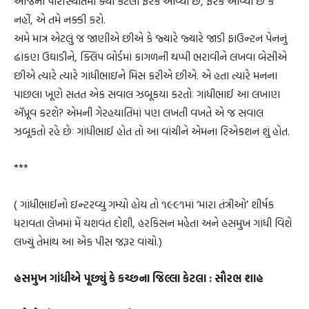
આજની પરિસ્થિતિમાં ક્યાં કેટલો ફરક આવ્યો છે, ફરક આવ્યો છે કે
નહીં, એ તમે નક્કી કરો.
અમે માત્ર એટલું જ જાણીએ છીએ કે જ્યારે જ્યારે જાડી ફાઉન્ટન પેનનું
ઢાંકણ ઉઘાડીને, ક્લિપ બોર્ડમાં કાગળની થપ્પી ભરાવીને લખવા બેસીએ
છીએ ત્યારે ત્યારે ગાંધીભાઇને મિસ કરીએ છીએ. એ હતા ત્યારે મનના
પાછલા ખૂણે સતત એક સવાલ ઝબૂકયા કરતોઃ ગાંધીભાઈ આ લખાણ
ઍપ્રૂવ કરશે? એમની ગેરહયાતિમાં પણ લખતી વખતે એ જ સવાલ
ઝબૂકતો રહે છેઃ ગાંધીભાઈ હોત તો આ વાંચીને એમના રિએકશન શું હોત.
***
( ગાંધીભાઈનો ઇન્ટરવ્યુ ગમ્યો હોય તો ૧૯૯૧માં ‘મારા તંત્રીઓ’ શીર્ષક
ધરાવતા લેખમાં મેં યશવંત દોશી, હરકિસન મહેતા અને હસમુખ ગાંધી વિશે
લખ્યું તેમાંથ આ એક પીસ જરૂર વાંચો.)
હસમુખ ગાંધીએ પૂછ્યું કે કચ્છના જિલ્લા કેટલા : સૌરભ શાહ