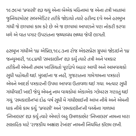
૧૯૭૯માં ‘પ્રવાસી’ શરૂ થયું એના બેએક મહિનામાં જ એના તંત્રી ખાતામાં
જુનિયરમોસ્ટ સબએડિટર તરીકે જોડાયો ત્યારે હરીન્દ્ર દવે અને હસમુખ
ગાંધી જે છાપામાં કામ કરે છે એ જ છાપામાં આપણને પણ નોકરી કરવા
મળે એ વાત પગાર ઉપરાંતના જથ્થાબંધ ભથ્થા જેવી લાગતી.
હસમુખ ગાંધીએ ૧૪ એપ્રિલ,૧૯૮૩ના રોજ એક્સપ્રેસ ગ્રુપમાં જોડાઈને ૧૪
જન્યુઆરી, ૧૯૮૪થી ‘સમકાલીન’ શરૂ કર્યું ત્યારે તંત્રી અને પત્રકાર
તરીકેની એમની તમામ ખાસિયતો પૂર્ણરૂપે બહાર આવી અને આમવાચકો
સુધી પહોંચતી થઈ. મુંબઈના જ નહીં, ગુજરાતના ગામેગામના પત્રકારો
એમને આદર્શ પત્રકારની ઉપમા આપવા ઉતાવળા થઈ ગયા. અત્યાર સુધી
ગાંધીવાદી ખાદી જેવું એમનું નામ વાચકોમાં એકાએક ગ્લેમરસ ગણાતું થઈ
ગયું. ‘સમકાલીન’માં દોઢ વર્ષ સુધી મેં ગાંધીભાઈની આંખ નીચે અને એમની
ધાક નીચે કામ કર્યું. ‘પ્રવાસી’ અને ‘સમકાલીન’ની વચ્ચેના ગાળામાં
‘નિખાલસ’ શરૂ કર્યું ત્યારે એમણે બહુ ઉમળકાભેર ‘નિખાલસ’ નામના મારા
સાપ્તાહિક માટે ’રાજકીય અક્ષાંશ રેખાંશ’ નામની નિયમિત કૉલમ લખી.