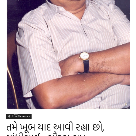
ગુડ મૉર્નિંગ classics
તમે ખૂબ યાદ આવી રહ્યા છો,