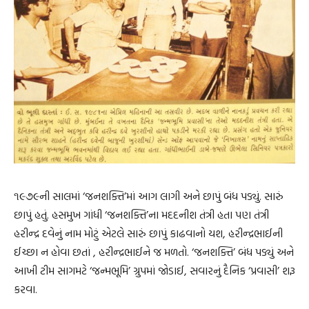
૧૯૭૯ની સાલમાં ‘જનશક્તિ’માં આગ લાગી અને છાપું બંધ પડ્યું. સારું
છાપું હતું. હસમુખ ગાંધી ‘જનશક્તિ’ના મદદનીશ તંત્રી હતા પણ તંત્રી
હરીન્દ્ર દવેનું નામ મોટું એટલે સારું છાપું કાઢવાનો યશ, હરીન્દ્રભાઈની
ઈચ્છા ન હોવા છતાં , હરીન્દ્રભાઈને જ મળતો. ‘જનશક્તિ’ બંધ પડ્યું અને
આખી ટીમ સાગમટે ‘જન્મભૂમિ’ ગ્રુપમાં જોડાઈ, સવારનું દૈનિક ‘પ્રવાસી’ શરૂ
કરવા.