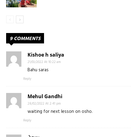
9 COMMENTS
Kishoe h saliya
21/03/2022 At 10:22 am
Bahu saras
Reply
Mehul Gandhi
28/02/2022 At 2:41 pm
waiting for next lesson on osho.
Reply