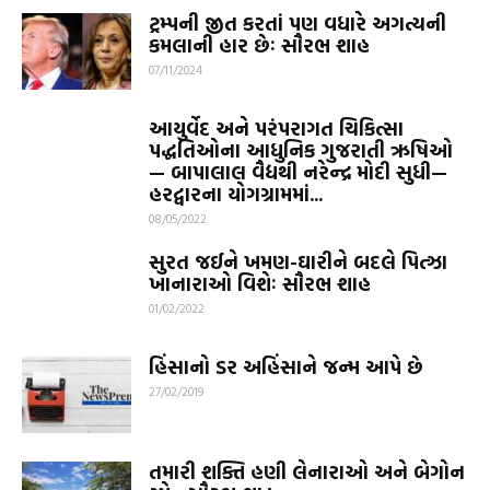
ટ્રમ્પની જીત કરતાં પણ વધારે અગત્યની
કમલાની હાર છેઃ સૌરભ શાહ
07/11/2024
આયુર્વેદ અને પરંપરાગત ચિકિત્સા
પદ્ધતિઓના આધુનિક ગુજરાતી ઋષિઓ
— બાપાલાલ વૈદ્યથી નરેન્દ્ર મોદી સુધી—
હરદ્વારના યોગગ્રામમાં...
08/05/2022
સુરત જઈને ખમણ-ઘારીને બદલે પિત્ઝા
ખાનારાઓ વિશેઃ સૌરભ શાહ
01/02/2022
હિંસાનો ડર અહિંસાને જન્મ આપે છે
27/02/2019
તમારી શક્તિ હણી લેનારાઓ અને બેગોન