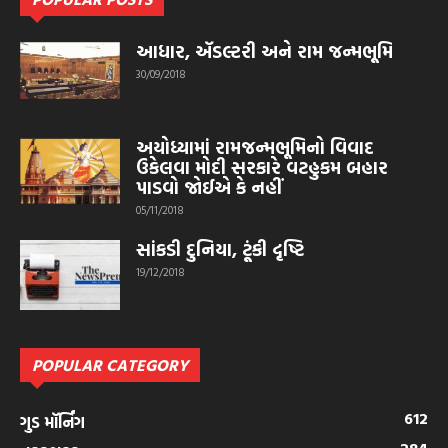
આધાર, ઍડલ્ટરી અને રામ જન્મભૂમિ
30/09/2018
અયોધ્યામાં રામજન્મભૂમિનો વિવાદ
ઉકેલવા મોદી સરકારે વટહુકમ બહાર
પાડવો જોઈએ કે નહીં
05/11/2018
સાંકડી દુનિયા, ટૂંકી દૃષ્ટિ
19/12/2018
POPULAR CATEGORY
612
ગુડ મૉર્નિંગ
284