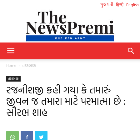
ગુજરાતી
हिन्दी
English
NewsPremi
Home
તડકભડક
તડકભડક
Gujarati
રજનીશજી કહી ગયા કે તમારું
જીવન જ તમારા માટે પરમાત્મા છે :
સૌરભ શાહ