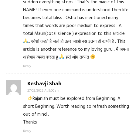
sudden everything stops ! That’s the magic of this
NAME ! If even one command is understood then life
becomes total bliss . Osho has mentioned many
times that words are poor medium to express . A
total Maun(total silence ) expression to this article
.. ओशो कहते है जहां हो ठहर जाओ बस इतना ही काफी है . This
article is another reference to my loving guru . मैं अपना
अहोभाव व्यक्त करता हु
हरी ओम तत्सत
Reply
Keshavji Shah
27/02/2022 At 9:00 am
Rajanish must be explored from Beginning. A
short Beginning. Worth reading to refresh something
out of mind .
Thanks
Reply