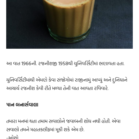
આ વાત 1966ની. રજનીશજી 1958થી યુનિવર્સિટીમાં ભણાવતા હતા.
યુનિવર્સિટીમાંથી એમણે કેવા સંજોગોમાં રાજીનામું આપ્યું અને દુનિયાને
આચાર્ય રજનીશ કેવી રીતે મળ્યા તેની વાત આવતા રવિવારે.
પાન બનાર્સવાલા
તમારા મનમાં થતા તમામ સવાલોને જવાબની શોધ નથી હોતી. એવા
સવાલો તમને મહાતકલીફમાં મૂકી શકે એમ છે.
-ઓશો