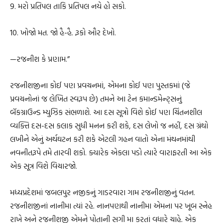
9. મરો પ્રતિપલ તાકિ પ્રતિપલ નયે હો સકો.
10. ખોજો મત. જો હૈ-હૈ. રૂકો ઔર દેખો.
—રજનીશ કે પ્રણામ.”
રજનીશજીના કોઈ પણ પ્રવચનમાં, એમના કોઈ પણ પુસ્તકમાં (જે
પ્રવચનોનાં જ લેખિત સ્વરૂપ છે) તમને આ ટેન કમાન્ડમેન્ટ્સનું
બૅકગ્રાઉન્ડ મ્યુઝિક સંભળાશે. આ દસ સૂત્રો વિશે કોઈ પણ ચિંતનશીલ
વ્યક્તિ દસ-દસ કલાક સુધી મનન કરી શકે, દસ લેખો જ નહીં, દસ ગ્રંથો
લખીને એનું અર્થઘટન કરી શકે એટલી ગહન વાતો એના મંથનમાંથી
નવનીતરૂપે તમે તારવી શકો. ક્યારેક એકલા પડો ત્યારે વારાફરતી આ એક
એક સૂત્ર વિશે વિચારજો.
મધ્યપ્રદેશમાં જબલપુર નજીકનું ગાડરવારા ગામ રજનીશજીનું વતન.
રજનીશજીનાં નાનીમા ત્યાં રહે. નાનપણથી નાનીમા એમના પર ખૂબ સ્નેહ
રાખે અને રજનીશજી એમને પોતાની સગી મા કરતાં વધારે ચાહે. એક