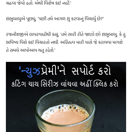
ચઢવા જેવો હતો. એથી વિશેષ કંઈ નહીં.’
શંભુબાબુએ પૂછ્યું, ‘પછી તમે આગળ શું કરવાનું વિચાર્યું છે?’
રજનીશજીએ લાપરવાહીથી કહ્યું, ‘તમે સારી રીતે જાણો છો શંભુબાબુ, કે હું
ભવિષ્ય વિશે કંઈ વિચારતો નથી. અસ્તિત્વ મારી પાસે જે કરાવવા માગશે
તે સમયે આપોઆપ થતું રહેશે.’