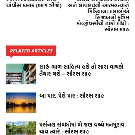
ચોવીસ કલાક (ભાગ ત્રીજો)
અને લાવણ્યની આત્મહત્યાને
મિડિયાના દલાલોએ
હિજાબની કૃત્રિમ
કોન્ટ્રોવર્સીથી ઢાંકી દીધી :
સૌરભ શાહ
RELATED ARTICLES
સારું બાળ સાહિત્ય હશે તો સારા વાચકો
તૈયાર થશે – સૌરભ શાહ
આ પાર, પેલે પાર : સૌરભ શાહ
પર્સનલ સંબંધોમાં બે જણ વચ્ચે મનમુટાવ
થાય ત્યારે : સૌરભ શાહ