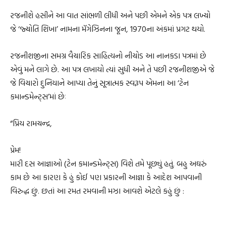
રજનીશે હસીને આ વાત સાંભળી લીધી અને પછી એમને એક પત્ર લખ્યો
જે ‘જ્યોતિ શિખા’ નામના મૅગેઝિનના જૂન, 1970ના અંકમાં પ્રગટ થયો.
રજનીશજીના સમગ્ર વૈચારિક સાહિત્યનો નીચોડ આ નાનકડા પત્રમાં છે
એવું મને લાગે છે. આ પત્ર લખાયો ત્યાં સુધી અને તે પછી રજનીશજીએ જે
જે વિચારો દુનિયાને આપ્યા તેનું સૂત્રાત્મક સ્વરૂપ એમના આ ‘ટેન
કમાન્ડમેન્ટ્સ’માં છેઃ
“પ્રિય રામચન્દ્ર,
પ્રેમ!
મારી દસ આજ્ઞાઓ (ટેન કમાન્ડમેન્ટ્સ) વિશે તમે પૂછ્યું હતું. બહુ અઘરું
કામ છે આ કારણ કે હું કોઈ પણ પ્રકારની આજ્ઞા કે આદેશ આપવાની
વિરુદ્ધ છું. છતાં આ રમત રમવાની મઝા આવશે એટલે કહું છું :