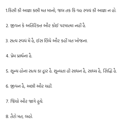
1.કિસી કી આજ્ઞા કભી મત માનો, જબ તક કિ વહ સ્વયં કી આજ્ઞા ન હો.
2. જીવન કે અતિરિક્ત ઔર કોઈ પરમાત્મા નહીં હૈ.
3. સત્ય સ્વયં મેં હૈ, ઈસ લિયે ઔર કહીં મત ખોજના.
4. પ્રેમ પ્રાર્થના હૈ.
5. શૂન્ય હોના સત્ય કા દ્વાર હૈ. શૂન્યતા હી સાધન હૈ, સાધ્ય હૈ, સિદ્ધિ હૈ.
6. જીવન હૈ, અભી ઔર યહીં.
7. જિયો ઔર જાગે હુયે.
8. તૈરો મત, બહો.