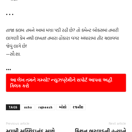
• • •
તાજા કલમ: તમને આમાં મઝા પડી રહી છે? તો કમેન્ટ બોક્સમાં તમારી
લાગણી કેમ નથી લખતા! તમારા હોંકારા વગર અંધારામાં તીર ચલાવવા
જેવું લાગે છે!
—સૌ.શા.
•••
આ લેખ તમને ગમ્યો? ન્યુઝપ્રેમીને સપોર્ટ આપવા અહીં
ક્લિક કરો
TAGS
osho
rajneesh
ઓશો
રજનીશ
Previous article
Next article
સ્વામી સચ્ચિદાનંદ સાથે
કિશન ભરવાડની હત્યાને