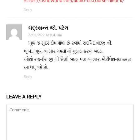
https://oshoworld.com/audio-discourse-hindi-k/
Reply
ચંદ્રકાન્ત જો. પટેલ
27/02/2022 At 8:43 am
ખૂબ જ સુંદર લેખમાળા છે સ્વામી સદચિદાનંદજી ની.
ખૂબ…ખૂબ..આભાર ગમતાં નો ગુલાલ કરવા બદલ.
ઓશો રજનીશ જી ની શ્રેણી બદલ પણ આભાર. મોટીવેશનલ કરતા
આ વધુ ગમે છે.
Reply
LEAVE A REPLY