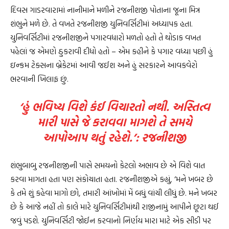
દિવસ ગાડરવારામાં નાનીમાને મળીને રજનીશજી પોતાના જૂના મિત્ર
શંભુને મળે છે. તે વખતે રજનીશજી યુનિવર્સિટીમાં અધ્યાપક હતા.
યુનિવર્સિટીમાં રજનીશજીને પગારવધારો મળતો હતો તે થોડાક વખત
પહેલાં જ એમણે ઠુકરાવી દીધો હતો – એમ કહીને કે પગાર વધ્યા પછી હું
ઇન્કમ ટેક્સના બ્રેકેટમાં આવી જઈશ અને હું સરકારને આવકવેરો
ભરવાની ખિલાફ છું.
‘હું ભવિષ્ય વિશે કંઈ વિચારતો નથી. અસ્તિત્વ
મારી પાસે જે કરાવવા માગશે તે સમયે
આપોઆપ થતું રહેશે.’: રજનીશજી
શંભુબાબુ રજનીશજીની પાસે સમયનો કેટલો અભાવ છે એ વિશે વાત
કરવા માગતા હતા પણ સંકોચાતા હતા. રજનીશજીએ કહ્યું, ‘મને ખબર છે
કે તમે શું કહેવા માગો છો, તમારી આંખોમાં મેં બધું વાંચી લીધું છે. મને ખબર
છે કે આજે નહીં તો કાલે મારે યુનિવર્સિટીમાંથી રાજીનામું આપીને છૂટા થઈ
જવું પડશે. યુનિવર્સિટી જોઈન કરવાનો નિર્ણય મારા માટે એક સીડી પર