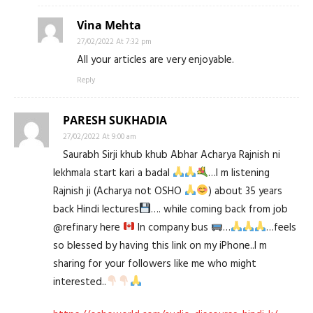
Vina Mehta
27/02/2022 At 7:32 pm
All your articles are very enjoyable.
Reply
PARESH SUKHADIA
27/02/2022 At 9:00 am
Saurabh Sirji khub khub Abhar Acharya Rajnish ni
lekhmala start kari a badal
…I m listening
Rajnish ji (Acharya not OSHO
) about 35 years
back Hindi lectures
…. while coming back from job
@refinary here
In company bus
…
…feels
so blessed by having this link on my iPhone..I m
sharing for your followers like me who might
interested..