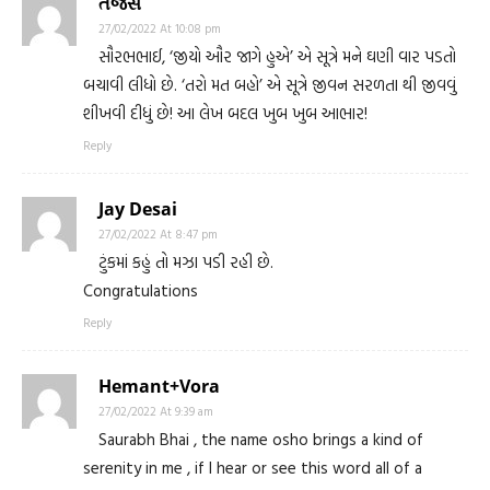
તેજસ
27/02/2022 At 10:08 pm
સૌરભભાઈ, ‘જીયો ઔર જાગે હુએ’ એ સૂત્રે મને ઘણી વાર પડતો
બચાવી લીધો છે. ‘તરો મત બહો’ એ સૂત્રે જીવન સરળતા થી જીવવું
શીખવી દીધું છે! આ લેખ બદલ ખુબ ખુબ આભાર!
Reply
Jay Desai
27/02/2022 At 8:47 pm
ટુંકમાં કહું તો મઝા પડી રહી છે.
Congratulations
Reply
Hemant+Vora
27/02/2022 At 9:39 am
Saurabh Bhai , the name osho brings a kind of
serenity in me , if I hear or see this word all of a