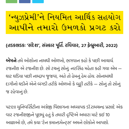
(તડકભડકઃ ‘સંદેશ’, સંસ્કાર પૂર્તિ. રવિવાર, 27 ફેબ્રુઆરી, 2022)
એમને
તમે ઓશોના નામથી ઓળખો, ભગવાન કહો કે પછી આચાર્ય.
રજનીશ એ રજનીશ છે. સો ટચનું સોનું. નરસિંહ મહેતા કહી ગયા એમ —
ઘાટ ઘડિયા પછી નામરૂપ જૂજવાં, અંતે તો હેમનું હેમ હોય. સોનામાંથી
દાગીનો ઘડીને એને બંગડી તરીકે ઓળખો કે બુટ્ટી તરીકે — સોનું તો સોનું
જ રહેવાનું છે.
પટણા યુનિવર્સિટીના અંગ્રેજી વિભાગના અધ્યાપક ડૉ.રામચન્દ્ર પ્રસાદે એક
વાર રજનીશજીને પૂછ્યું હતું કે તમારી દૃષ્ટિએ અમારા માટે કઈ 10
આજ્ઞાઓ છે, તમે કયા ‘ટેન કમાન્ડમેન્ટ્સ’ અમને લોકોને આપશો.