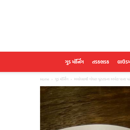
ગુડ મૉર્નિંગ
તડકભડક
લાઉડ
Home
ગુડ મૉર્નિંગ
અયોધ્યાથી ગોધરા પુસ્તકના અર્પણ પાના પર બ