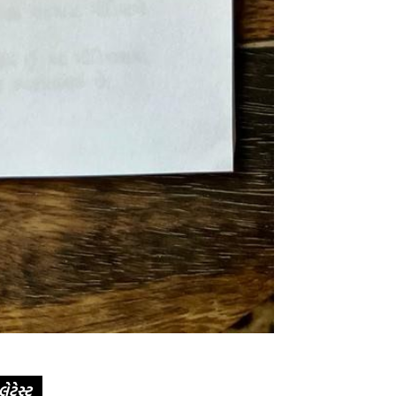
લેટેસ્ટ