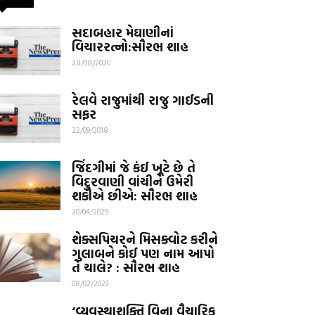
સદાબહાર મેઘાણીનાં
વિચારરત્નો:સૌરભ શાહ
28/08/2020
રેલવે રાજુમાંથી રાજુ ગાઈડની
સફર
22/09/2018
જિંદગીમાં જે કંઈ ખૂટે છે તે
વિદુરવાણી વાંચીને ઉમેરી
શકીએ છીએ: સૌરભ શાહ
20/04/2025
શેક્સપિચરને મિસક્વોટ કરીને
ગુલાબને કોઈ પણ નામ આપો
તે ચાલે? : સૌરભ શાહ
08/02/2023
‘વ્યવસ્થાશક્તિ વિના વૈચારિક