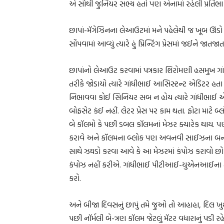
એ સૌથી જુનિયર સભ્ય હતો પણ એનામાં રહેલી પ્રતિભા 
છાપાં-મૅગેઝિનના લેઆઉટમાં મને પહેલેથી જ ખૂબ ઊંડો
સોંપવામાં આવ્યું ત્યારે હું પ્રિન્ટિંગ પ્રેસમાં જઈ
છાપાંનો લેઆઉટ કરવામાં પત્રકાર શિરોમણી હસમુખ ગાંધી
તરીકે જોડાયો ત્યારે ગાંધીભાઈ આસિસ્ટન્ટ એડિટર હ
નિભાવવા કોઈ સિનિયર સબ ન હોય ત્યારે ગાંધીભાઈ એમ
બોફસેટ કંઈ નહીં. લેટર પ્રેસ પર કામ થતા. ફોટા માટ
બે કૉલમો કે પછી ડબલ કૉલમનાં મેઝર ક્યારેક થાય. પણ
કરાવે અને કૉલમના બ્લોક પણ અવનવી સાઈઝના બનાવડાવ
સાથે ઝઘડો કરવા આવે કે આ મેઝરમાં કંપોઝ કરાવો છો 
કંપોઝ નહીં કરીએ. ગાંધીભાઈ પીટીઆઈ-યુએનઆઈના તાર
કરો.
અને બીજા દિવસનું છાપું તમે જુઓ તો આહાહા, દિલ ખુશ
પછી નૉર્મલી બે-ત્રણ કૉલમ જેટલું મૅટર વધારાનું પડી ર