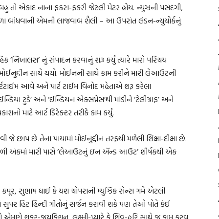
ુ બહુ તો એકાદ નાના ફકરા-ફકરી જેટલી મેટર હોય. ન્યુઝની પસંદગી,
થાળા બાંધવાની એમની લાજવાબ શૈલી – આ ઉપરાંત લંડન-ન્યુયોર્કનું
હિક ‘નિખાલસ’ નું સંપાદન કરવાનું શરૂ કર્યું ત્યારે મારો પરિચય
ી. મોઈનુદ્દીન સાથે થયો. મોઈનની સાથે કામ કરીને મારી લેઆઉટની
ર્ટટાઈમ આવે અને પાર્ટ ટાઈમ વિનોદ મહેતાએ શરૂ કરેલા
યા ટુડે’ અને ‘ઈન્ડિયન એક્સપ્રેસ’થી માંડીને ‘ટેલીગ્રાફ’ અને
કાશનો માટે આર્ટ ડિરેક્ટર તરીકે કામ કર્યું.
વી જે છાપ છે તેના પાયામાં મોઈનુદ્દીન તરફથી મળેલી શિક્ષા-દીક્ષા છે.
ી અંકમાં મારી પાસે ‘લેઆઉટનું ઇન ઍન્ડ આઉટ’ શીર્ષકથી એક
. રાજ કપૂર, સુભાષ ઘાઈ કે યશ ચોપરાની મ્યુઝિક સેન્સ ગમે એટલી
પર હિટ હિન્દી ગીતોનું સર્જન કરાવી શકે પણ તેઓ પોતે કંઈ
 એમણે શંકર-જયકિશન, લક્ષ્મી-પ્યારે કે શિવ-હરિ સાથે જ કામ કરવું