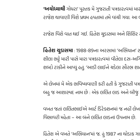
‘અયોધ્યાથી
ગોધરા’ પુસ્તક મેં ગુજરાતી પત્રકારત્વમાં
રાજેશ થાવાણી વિશે પ્રથમ હપતામાં તમે વાંચી ગયા. આ 
રાજેશ વિશે વાત થઈ ગઈ. હિતેશ ચુડાસમા અને શિશિર 
હિતેશ ચુડાસમા
: 1988-89ના અરસામાં ‘અભિયાન’ સાપ્તા
શીલા ભટ્ટે મારી પાસે મારા પત્રકારત્વમાં વીતેલા દસ-અ
શબ્દો ટાંકીને આપ્યું હતું. ‘આડી લાઈને ચડેલા સૌરભ શા
એ લેખમાં મેં એક ભવિષ્યવાણી કરી હતી કે ગુજરાતી પત્ર
બહુ જ આશાસ્પદ નામ છે : એક લલિત લાડ અને બીજું ન
વખત જતાં લલિતભાઈએ આર્ટ ડિરેક્શનમાં જ નહીં લેખન ક્ષે
વિભાવરી મહેતા – આ બંને લલિત લાડનાં ઉપનામ છે.
હિતેશ એ વખતે ‘અભિયાન’માં જ. હું 1987 ના થોડાક ગાળા