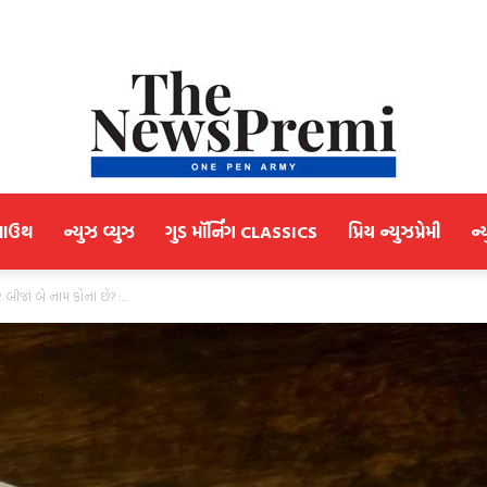
માઉથ
ન્યુઝ વ્યુઝ
ગુડ મૉર્નિંગ CLASSICS
પ્રિય ન્યુઝપ્રેમી
ન્
NewsPremi
ીજાં બે નામ કોનાં છે? :...
Gujarati