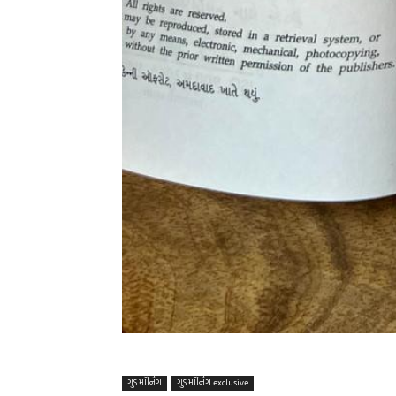
ગુડ મૉર્નિંગ
ગુડ મૉર્નિંગ exclusive