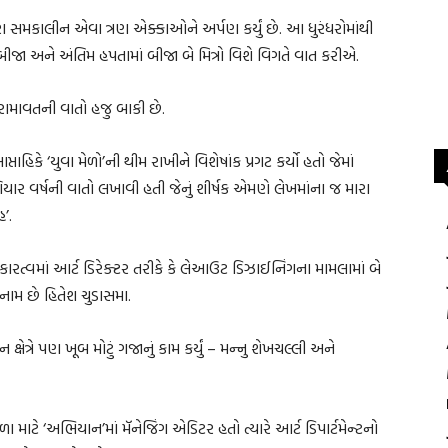
 મારા સમકાલીન એવા ત્રણ એક્કાઓને અર્પણ કર્યું છે. આ ધુરંધરોમાંથી
બીજા અને અંતિમ હપતામાં બીજા બે મિત્રો વિશે વિગતે વાત કરીએ.
રામાવતની વાતો હજુ બાકી છે.
હિકે ‘યુવા મેળો’ની થીમ રાખીને વિશેષાંક પ્રગટ કર્યો હતો જેમાં
ગિયાર વર્ષની વાતો લખાવી હતી જેનું શીર્ષક એમણે લેખમાંના જ મારા
હ’.
કારત્વમાં આર્ટ ડિરેક્ટર તરીકે કે લેઆઉટ ડિઝાઈનિંગના મામલામાં બે
ામ છે હિતેશ ચુડાસમા.
ત્રે પણ ખૂબ મોટું ગજાનું કામ કર્યું – મન્નુ શેખચલ્લી અને
 માટે ‘અભિયાન’માં મૅનેજિંગ એડિટર હતો ત્યારે આર્ટ ડિપાર્ટમેન્ટનો