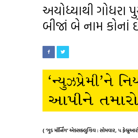
અયોધ્યાથી ગોધરા પ
બીજાં બે નામ કોનાં
( ‘ગુડ મૉર્નિંગ’ એક્સક્લુઝિવ : સોમવાર, ૫ ફેબ્રુઆ