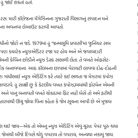
હું જોઈ શકતો હતો.
 રસ. મારી કૉલેજના મૅગેઝિનના ગુજરાતી વિભાગનું સંપાદન મને
ને જાતજાતના અવનવા લેઆઉટ કરાવી આવતો.
નો જોટો ન જડે. 1979માં હું ‘જન્મભૂમિ પ્રવાસી’માં જુનિયર સબ
તા પણ ક્યારેક ન્યુઝએડિટર રજા પર હોય અને એ જવાબદારી
ની કેબિન છોડીને ન્યુઝ ડેસ્ક સંભાળી લેતા. તે વખતે ઓફસેટ-
ે બ્લોક બનાવવાના. આઠ કૉલમના છાપામાં વેરાયટી લાવવા દોઢ-દોઢની
 ગાંધીભાઈ ન્યુઝ એડિટિંગ કરે ત્યારે કંઈ ભળતા જ મેઝરમાં કંપોઝ
ે. હું સાક્ષી છું કે કેટલીય વખત કંપોઝરૂમમાંથી ફોરમેન એમની
અને પાનું બનાવતી વખતે ચોકઠામાં ફિટ નહીં બેસે તો અમે ફરીથી
માંથી ઊંચું જોયા વિના કહેતા કે જેમ સૂચના આપી છે એ મુજબ
 થઈ જાય—એક તો એમનું ન્યુઝ એડિટિંગ એવું ચુસ્ત. પેપર પૂરું થયા
હે જેમાંથી બીજે દિવસે થોડું વપરાય તો વપરાય, અન્યથા નકામું જાય.