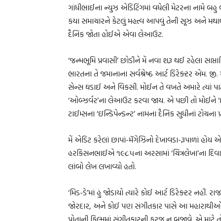
ગાંધીભાઈના ન્યુઝ એડિટિંગમાં વધેલી મેટરના નામે બહ
કયા સમાચારને કેટલું મહત્ત્વ આપવું તેની સૂઝ અને મ
દૈનિક જોતા હોઈએ એવા લેઆઉટ.
‘જન્મભૂમિ પ્રવાસી’ છોડીને મેં નવા શરૂ થઈ રહેલા સાપ્તા
ભારતના તે જમાનાના સર્વશ્રેષ્ઠ આર્ટ ડિરેક્ટર એમ. જ
સેન્સ ઘડાઈ અને વિકસી. મોઈન તે વખતે અમારે ત્યાં પા
‘ઓબ્ઝર્વર’ના લેઆઉટ કરવા જાય. એ પછી તો મોઈને ‘ઈન્ડિ
ટાઈમ્સના ‘ઇન્ડિપેન્ડન્ટ’ નામના દૈનિક સુધીનાં ટોચના પ્ર
મેં એડિટ કરેલાં છાપાં-મૅગેઝિનો દેખાવડા-રૂપાળાં હોય એ
હરકિસનભાઈએ ૧૯૮૫ના અરસામાં ‘ચિત્રલેખા’ના દિવાળ
લાંબો લેખ લખાવ્યો હતો.
‘મિડ-ડે’માં હું જોડાયો ત્યારે કોઈ આર્ટ ડિરેક્ટર નહીં
જોરદાર, અને કોઈ પણ સંગીતકાર પાસે આ મહારાથીઓ સુ
પોતાની ફિલ્મમાં સંગીતકારની ફરજ ન બજાવે. એ માટે તો