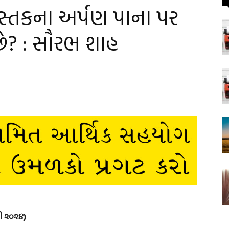
ુસ્તકના અર્પણ પાના પર
 છે? : સૌરભ શાહ
રી ૨૦૨૪)