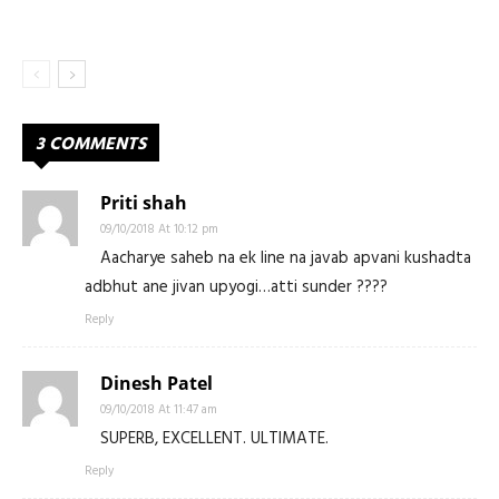
3 COMMENTS
Priti shah
09/10/2018 At 10:12 pm
Aacharye saheb na ek line na javab apvani kushadta
adbhut ane jivan upyogi…atti sunder ????
Reply
Dinesh Patel
09/10/2018 At 11:47 am
SUPERB, EXCELLENT. ULTIMATE.
Reply