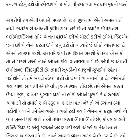
સ્વતંત્ર રહેવું હશે તો સ્વેચ્છાએ જ પોતાની સ્વતંત્રતા પર કાપ મૂકવો પડશે.
સંગ તેવો રંગ એની બધાને ખબર છે. છતાં જીવનમાં એનો અમલ થતો
નથી. ક્યારેક બે આંખની કૃત્રિમ શરમ નડે છે તો ક્યારેક ઈમોશનલ
બ્લૅકમેઇલિંગના ભોગ બનતા હોઇએ છીએ એટલે ડરીએ છીએ. જિંદગીમાં
જ્યાં છીએ એના કરતાં ઊંચે જવું હશે તો અત્યારે જે લોકો આસપાસ છે
એમને ત્યજવા પડશે. કારણકે જેવી તમે ઉડાન ભરશો કે તરત એ લોકો
તમને રોકશે. તેઓ તમને એમના જેવા બનાવવા માગે છે. એમાં જ એમની
ઈમોશનલ સિક્યુરિટી છે. તમારી ઝૂંપડીની બાજુની ઝૂંપડીમાં રહેતા
પડોશીને તો તમે બંગલે રહેવા જશો તો ઈર્ષ્યા આવવાની જ છે. અમે રહી
ગયા વાળી લાગણી એ ઈર્ષ્યા નું જન્મસ્થાન હોય છે. તમે એમના કરતાં
ઊંચા, જુદા, બહેતર પુરવાર થશો તો લોકો એમને પૂછશે કે ધીરુભાઈ
અંબાણી તો તમારી સાથે સ્કૂલમાં ભણતા હતા ને? તો એ ક્યાંના ક્યાં
પહોંચી ગયા ને તમે કેમ અહીંના અહીં રહી ગયા? એમનામાં કશુંક નથી એ
વાત ખુલ્લી પડી જશે. તેઓ તમારા કરતાં ઊણા ઊતરે છે, કોઇક બાબતે
ઈન્ફિરિયર છે એવું જગતને ખબર પડી જશે. એટલે જ તેઓ તમને
નિરુત્સાહ કરતા રહે છે. તમને આગળ વધતાં અટકાવે છે, ડરાવે છે. તમે