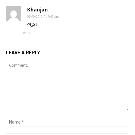
Khanjan
08/10/2018 At 7:49 pm
અદ્ભુત
Reply
LEAVE A REPLY