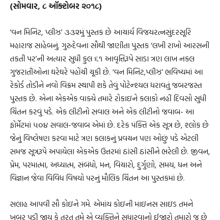
(સોમવાર, ૮ ઑક્ટોબર ૨૦૧૮)
‘વન મિનિટ, પ્લીઝ’ ૩૩૨મું પુસ્તક છે આચાર્ય વિજયરત્નસુંદરસૂરિ
મહારાજ સાહેબનું. ગુરુદેવના સૌથી જાણીતા પુસ્તક ‘લખી રાખો આરસની
તકતી પર’ની અત્યાર સુધી કુલ ૬૧ આવૃત્તિરૂપે સાડા ત્રણ લાખ નકલ
ગુજરાતીઓના ઘરેઘરે પહોંચી ચૂકી છે. ‘વન મિનિટ,પ્લીઝ’ ભવિષ્યમાં આ
રેકોર્ડ તોડીને નવો વિક્રમ સ્થાપી શકે તેવું પોટેન્શ્યલ ધરાવતું જબરજસ્ત
પુસ્તક છે. એના એકએક વાક્યે તમારે રોકાઇને કલાકો નહીં દિવસો સુધી
ચિંતન કરવું પડે. એક લીટીનો સવાલ અને એક લીટીનો જવાબ- આ
ફોર્મેટમાં ૫૦૪ સવાલ-જવાબ એમાં છે. દરેક પંક્તિ એક સૂત્ર છે, શ્લોક છે
જેનું વિષ્લેષણ કરવા માટે ત્રણ કલાકનું પ્રવચન પણ ઓછું પડે એટલી
સમજ સૂત્રરૂપે અપાયેલા એકએક ઉત્તરમાં ઠાંસી ઠાંસીને ભરેલી છે. જીવન,
પ્રેમ, પરમાત્મા, અધ્યાત્મ, સંબંધો, મન, વિચારો, દુર્ગુણો, સમય, ધન અને
વિજ્ઞાન જેવા વિવિધ વિષયો પરનું મૌલિક ચિંતન આ પુસ્તકમાં છે.
સલાહ આપવી સૌ કોઇને ગમે. એમાંય કોઇની માઇનસ સાઇડ તમને
ખબર પડી જાય કે તરત તમે એ વ્યક્તિને સુધારવાનો ઈજારો તમારો જ છે