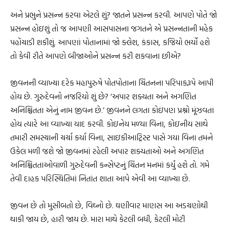
અને પ્રભુને પ્રસન્ન કરવા એટલે શું? જાતને પ્રસન્ન કરવી. આપણે પોતે જો
પ્રસન્ન હોઇશું તો જ આપણી આસપાસના જગતને એ પ્રસન્નતાની મહેક
પહોંચાડી શકીશું. આપણાં પોતાનામાં જો ક્લેશ, કંકાસ, કજિયો ભર્યો હશે
તો કેવી રીતે આપણે બીજાઓને પ્રસન્ન કરી શકવાના છીએ?
જીવનની વ્યાખ્યા દરેક મહાપુરુષે પોતપોતાના ચિંતનના પરિપાકરૂપે આપી
હોય છે. ગુરુદેવનો નજરિયો શું છે? ‘અપાર શક્યતા અને અગણિત
અનિશ્ચિતતા એનું નામ જીવન છે.’ જીવનને લગતા કોઇપણ પ્રશ્નો મૂંઝવતા
હોય ત્યારે આ વ્યાખ્યા યાદ કરવી. કોઇનેય મળ્યા વિના, કોઇનીય સાથે
તમારી સમસ્યાની ચર્ચા કર્યા વિના, સાઇકીઆટ્રિસ્ટ પાસે ગયા વિના તમને
ઉકેલ મળી જશે જો જીવનમાં રહેલી અપાર શક્યતાઓ અને અગણિત
અનિશ્ચિતતાઓવાળી ગુરુદેવની કન્સેપ્ટનું ચિંતન મનમાં કર્યું હશે તો. ગમે
તેવી દાહક પરિસ્થિતિમાં નિતાંત શાતા આપે એવી આ વ્યાખ્યા છે.
જીવન છે તો મુસીબતો છે, વિઘ્નો છે. ઘણીવાર માણસ આ અડચણોથી
થાકી જાય છે, હારી જાય છે. મારા માથે કેટલી બધી, કેટલી મોટી