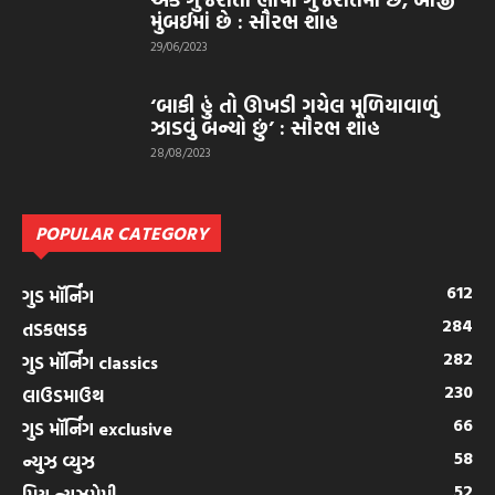
મુંબઈમાં છે : સૌરભ શાહ
29/06/2023
‘બાકી હું તો ઊખડી ગયેલ મૂળિયાવાળું
ઝાડવું બન્યો છું’ : સૌરભ શાહ
28/08/2023
POPULAR CATEGORY
612
ગુડ મૉર્નિંગ
284
તડકભડક
282
ગુડ મૉર્નિંગ classics
230
લાઉડમાઉથ
66
ગુડ મૉર્નિંગ exclusive
58
ન્યુઝ વ્યુઝ
52
પ્રિય ન્યુઝપ્રેમી