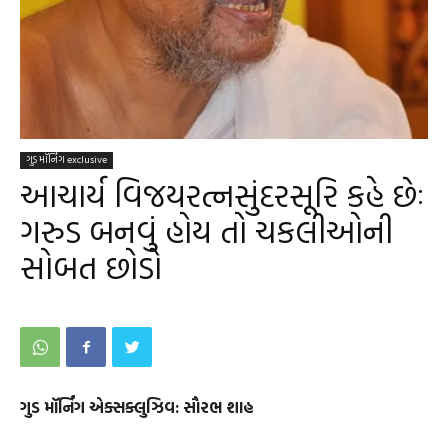
ગુડ મૉર્નિંગ exclusive
આચાર્ય વિજયરત્નસુંદરસૂરિ કહે છેઃ
ગરુડ બનવું હોય તો ચકલીઓની
સોબત છોડો
ગુડ મૉર્નિંગ એક્સક્લુઝિવ: સૌરભ શાહ