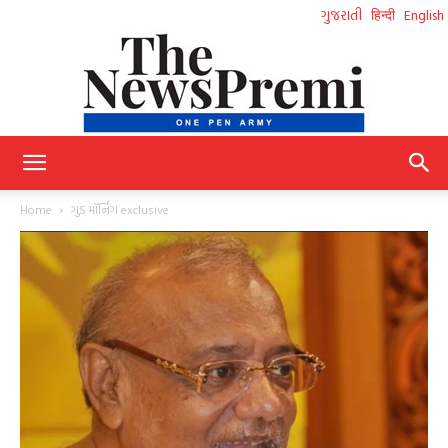
ગુજરાતી
हिन्दी
English
NewsPremi
Home
ગુડ મૉર્નિંગ exclusive
Gujarati