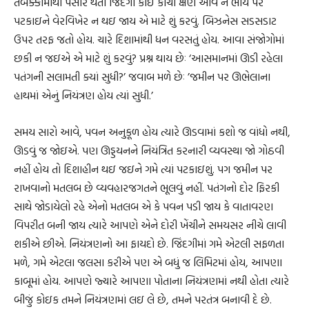
તબક્કામાંથી પસાર થતી જિંદગી કોઇ કાચી ક્ષણ આવે ને ભોંય પર
પટકાઇને વેરવિખેર ન થઇ જાય એ માટે શું કરવું. બિઝનેસ સડસડાટ
ઉપર તરફ જતો હોય. ચારે દિશામાંથી ધન વરસતું હોય. આવા સંજોગોમાં
છકી ન જઇએ એ માટે શું કરવું? પ્રશ્ન થાય છેઃ ‘આસમાનમાં ઊડી રહેલા
પતંગની સલામતી ક્યાં સુધી?’ જવાબ મળે છેઃ ’જમીન પર ઊભેલાના
હાથમાં એનું નિયંત્રણ હોય ત્યાં સુધી.’
સમય સારો આવે, પવન અનુકૂળ હોય ત્યારે ઊડવામાં કશો જ વાંધો નથી,
ઊડવું જ જોઇએ. પણ ઊડ્ડયનને નિયંત્રિત કરનારી વ્યવસ્થા જો ગોઠવી
નહીં હોય તો દિશાહીન થઇ જઇને ગમે ત્યાં પટકાઇશું. પગ જમીન પર
રાખવાનો મતલબ છે વ્યવહારજગતને ભૂલવું નહીં. પતંગનો દોર ફિરકી
સાથે જોડાયેલો રહે એનો મતલબ એ કે પવન પડી જાય કે વાતાવરણ
વિપરીત બની જાય ત્યારે આપણે એને દોરી ખેંચીને સમયસર નીચે લાવી
શકીએ છીએ. નિયંત્રણનો આ ફાયદો છે. જિંદગીમાં ગમે એટલી સફળતા
મળે, ગમે એટલા જલસા કરીએ પણ એ બધું જ લિમિટમાં હોય, આપણા
કાબૂમાં હોય. આપણે જ્યારે આપણા પોતાના નિયંત્રણમાં નથી હોતા ત્યારે
બીજું કોઇક તમને નિયંત્રણમાં લઇ લે છે, તમને પરતંત્ર બનાવી દે છે.