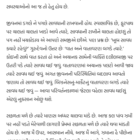
સમસ્યાઓનો આ જ તો હેતુ હોય છે.
જીવનમાં ડગલે ને પગલે સાવધાની રાખવાની હોય. સ્વાભાવિક છે, ફૂટપાથ
પર ચાલતાં ચાલતાં ખાડો આવે ત્યારે, સાવધાની રાખીને ચાલતા હોઇશું તો
પગ નહીં મચકોડાય એ આપણે સમજીએ છીએ. પણ પ્રશ્ન છેઃ ‘ખૂબ સાવધ
ક્યારે રહેવું?’ ગુરુદેવનો ઉત્તર છેઃ ‘વાત અને વાતાવરણ બગડે ત્યારે.’
કોઇની સાથે વાત કરતાં હો અને અચાનક સામેની વ્યક્તિ દલીલબાજી પર
ઉતરી પડે ત્યારે સાવધ થઈ જવું. વાતાવરણમાં અચાનક પલટો આવી જાય
ત્યારે સાવધ થઈ જવું. અંગત જીવનની પરિસ્થિતિમાં બદલાવ આવતો
જણાય તો સાવધ થઈ જવું. બિઝનેસનું-માર્કેટનું વાતાવરણ બગડે ત્યારે
સાવધ થઈ જવું — આવા પરિવર્તનકાળમાં જેટલા વહેલા સાવધ થઈશું
એટલું નુકસાન ઓછું થશે.
સફળતા મળે છે ત્યારે માણસ અધ્ધર ચાલવા માંડે છે. આજ કલ પાંવ ઝમીં
પર નહીં પડતે મેરેવાળી લાગણી પ્રેમમાં સફળતા મળે છે ત્યારે થવા માંડતી
હોય છે. આજ મૈં ઉપર, આસમાન નીચે, આજ મૈં આગે, ઝમાના હૈ પીછેના