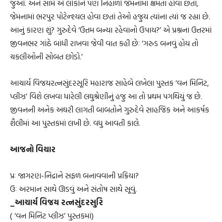
જુઓ. અને સામે એ લોકોને પણ નિહાળો જેમનામાં ક્ષમતા હોવા છતાં,
જેમનામાં ભરપુર પોટેન્શ્યલ હોવા છતાં તેઓ હજુય ત્યાંના ત્યાં જ રહ્યા છે.
આનું કારણ શું? ગુરુદેવે ‘ઉત્તમ બન્યા રહેવાનો ઉપાય?’ એ પ્રશ્નના ઉત્તરમાં
જીવનભર ગાંઠે બાંધી રાખવા જેવી વાત કહી છેઃ ‘ગરુડ બનવું હોય તો
ચકલીઓની સોબત છોડો.’
આચાર્ય વિજયરત્નસુંદરસૂરિ મહારાજ સાહેબે લખેલા પુસ્તક ‘વન મિનિટ,
પ્લીઝ’ વિશે લખવા ધારેલી લઘુશ્રેણીનું હજુ આ તો પ્રથમ પગથિયું જ છે.
જીવનની અનેક અઘરી લાગતી બાબતોને ગુરુદેવે સાહજિક અને આકર્ષક
શૈલીમાં આ પુસ્તકમાં લખી છે. વધુ આવતી કાલે.
આજનો વિચાર
પ્રઃ જાગરણ-નિદ્રાને સફળ બનાવવાની પ્રક્રિયા?
ઉઃ અરમાન સાથે ઊડવું અને સંતોષ સાથે સૂવું.
_આચાર્ય વિજય રત્નસુંદરસુરિ
( ‘વન મિનિટ પ્લીઝ’ પુસ્તકમાં)