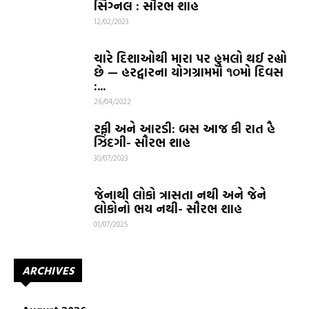
સિગ્નલ : સૌરભ શાહ
12/02/2023
ચારે દિશાઓથી મારા પર હુમલો થઈ રહ્યો
છે — હરદ્વારના યોગગ્રામમાં ૧૦મો દિવસ
:...
26/04/2022
રફી અને આરડી: બસ આજ કી રાત હૈ
ઝિંદગી- સૌરભ શાહ
30/07/2023
જેનાથી લોકો ત્રાસતા નથી અને જેને
લોકોનો ભય નથી- સૌરભ શાહ
01/07/2025
ARCHIVES