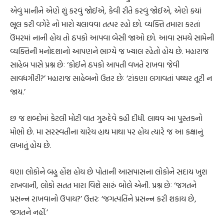
એવું માનીને એણે શું કરવું જોઈએ, કેવી રીતે કરવું જોઈએ, એણે ક્યાં
ભૂલ કરી વગેરે નો મારો ચલાવવા તત્પર રહો છો. વ્યક્તિ તમારા કરતાં
ઉંમરમાં નાની હોય તો ઠપકો આપવા બેસી જાઓ છો. આવા સમયે સામેની
વ્યક્તિની મનોદશાનો આપણને ભાગ્યે જ ખ્યાલ રહેતો હોય છે. મહારાજ
સાહેબ પાસે પ્રશ્ન છેઃ ‘કોઈને ઠપકો આપતી વખતે રાખવા જેવી
સાવધગીરી?’ મહારાજ સાહેબનો ઉત્તર છેઃ ‘ટાંકણા લગાવતાં પથ્થર તૂટી ન
જાય.’
છ જ શબ્દોમાં કેટલી મોટી વાત ગુરુદેવે કહી દીધી. લાઘવ આ પુસ્તકનો
મોભો છે. મા સરસ્વતીના ચારેય હાથ માથા પર હોય ત્યારે જ આ કક્ષાનું
લખાતું હોય છે.
ઘણા લોકોને બહુ હોંશ હોય છે પોતાની આસપાસના લોકોને સદાય ખુશ
રાખવાની, લોકો સતત મારા વિશે સારું બોલે એની. પ્રશ્ન છેઃ ‘જગતને
પ્રસન્ન રાખવાનો ઉપાય?’ ઉત્તરઃ ‘જગત્પતિને પ્રસન્ન કરી શકાય છે,
જગતને નહીં.’