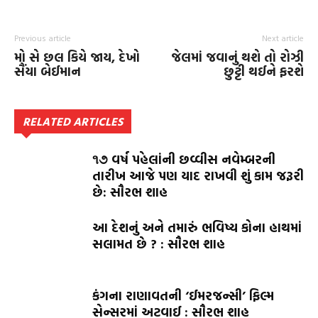
Previous article
Next article
મો સે છલ કિયે જાય, દેખો
જેલમાં જવાનું થશે તો રોઝી
સૈંયા બેઈમાન
છુટ્ટી થઈને ફરશે
RELATED ARTICLES
૧૭ વર્ષ પહેલાંની છવ્વીસ નવેમ્બરની
તારીખ આજે પણ યાદ રાખવી શું કામ જરૂરી
છે: સૌરભ શાહ
આ દેશનું અને તમારું ભવિષ્ય કોના હાથમાં
સલામત છે ? : સૌરભ શાહ
કંગના રાણાવતની ‘ઈમરજન્સી’ ફિલ્મ
સેન્સરમાં અટવાઈ : સૌરભ શાહ