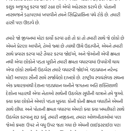
કશુંક અજુગતું કરવા જઈ રહ્યા છો એવો અહેસાસ કરાવે છે. પોતાની
નાસમજને ડહાપણમાં ખપાવીને તમને સિદ્ધિપ્રાપ્તિના પંથે રોકે છે. તમારી
હાંસી પણ ઊડાવે છે.
તમારે જો જીવનમાં મોટાં કાર્યો કરવાં હશે તો કાં તો તમારી સાથે જે લોકો છે
એમને પ્રેરણા આપીને, તેઓ જ્યાં છે ત્યાંથી ઊંચે ઉઠાવીને, એમને તમારી
સાથે પ્રવાસ કરવા માટે તૈયાર કરવા જોઈએ, અને જેઓની એવી ક્ષમતા
નથી એવા લોકોને પડતા મૂકીને તમારી ક્ષમતા વધારવામાં ઉપયોગી થાય
એવા લોકો સાથેની ઉઠબેસ તમારે વધારવી જોઈએ. વડાપ્રધાન નરેન્દ્ર
મોદી આપણા સૌની સામે સર્જાયેલો દાખલો છે. રાષ્ટ્રીય સ્વયંસેવક સંઘના
એક પ્રચારકમાંથી દેશના વડાપ્રધાન બનીને જગતના અતિ શક્તિશાળી
દેશોના મહારથી એવા નેતાઓ સાથેની ઉઠબેસ સુધીની યાત્રાને તમે જુઓ.
ક્યા ક્યા લોકોને એમણે પડતા મૂક્યા. કોની કોની ક્ષમતા વધારીને એમની
સાથે લીધા. અને પોતાની ક્ષમતા વધારવા એમણે ક્યા ક્યા ખમતીધરો સાથે
ઉઠબેસ કરવાનું શરૂ કર્યું. તમારી નજીકના, તમારા ઓળખીતાઓમાં પણ
જેઓ ક્રમશઃ ઉપર ને વધુ ઉપર જતા ગયા છે એમની લાઈફસ્ટાઈલ પણ