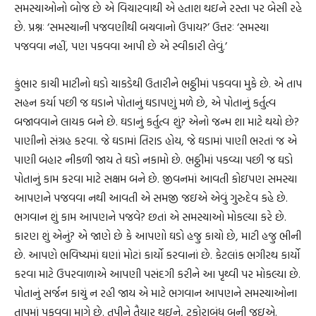
સમસ્યાઓનો બોજ છે એ વિચારવાથી એ હતાશ થઇને રસ્તા પર બેસી રહે
છે. પ્રશ્નઃ ‘સમસ્યાની પજવણીથી બચવાનો ઉપાય?’ ઉત્તરઃ ‘સમસ્યા
પજવવા નહીં, પણ પકવવા આપી છે એ સ્વીકારી લેવું.’
કુંભાર કાચી માટીનો ઘડો ચાકડેથી ઉતારીને ભઠ્ઠીમાં પકવવા મુકે છે. એ તાપ
સહન કર્યા પછી જ ઘડાને પોતાનું ઘડાપણું મળે છે, એ પોતાનું કર્તુત્વ
બજાવવાને લાયક બને છે. ઘડાનું કર્તુત્વ શું? એનો જન્મ શા માટે થયો છે?
પાણીનો સંગ્રહ કરવા. જે ઘડામાં તિરાડ હોય, જે ઘડામાં પાણી ભરતાં જ એ
પાણી બહાર નીકળી જાય તે ઘડો નકામો છે. ભઠ્ઠીમાં પકવ્યા પછી જ ઘડો
પોતાનું કામ કરવા માટે સક્ષમ બને છે. જીવનમાં આવતી કોઇપણ સમસ્યા
આપણને પજવવા નથી આવતી એ સમજી જઇએ એવું ગુરુદેવ કહે છે.
ભગવાન શું કામ આપણને પજવે? છતાં એ સમસ્યાઓ મોકલ્યા કરે છે.
કારણ શું એનું? એ જાણે છે કે આપણો ઘડો હજુ કાચો છે, માટી હજુ ભીની
છે. આપણે ભવિષ્યમાં ઘણાં મોટાં કાર્યો કરવાનાં છે. કેટલાંક ભગીરથ કાર્યો
કરવા માટે ઉપરવાળાએ આપણી પસંદગી કરીને આ પૃથ્વી પર મોકલ્યા છે.
પોતાનું સર્જન કાચું ન રહી જાય એ માટે ભગવાન આપણને સમસ્યાઓના
તાપમાં પકવવા માગે છે. તપીને તૈયાર થઇને, ટકોરાબંધ બની જઇએ.