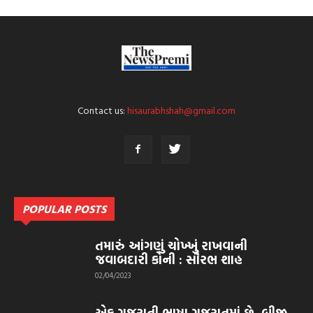
Contact us:
hisaurabhshah@gmail.com
POPULAR POSTS
તમારું આંગણું ચોખ્ખું રાખવાની
જવાબદારી કોની : સૌરભ શાહ
02/04/2023
એક ગુજરાતી ભાષા ગુજરાતમાં છે, બીજી