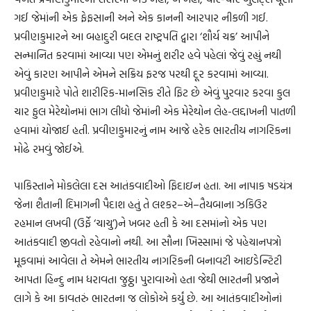
ગઈ જેમાંની એક ફેફસાની અને એક કાનની આરપાર નીકળી ગઈ.
પ્રવીણકુમારને આ બહાદુરી બદલ રાષ્ટ્રપતિ દ્વારા ‘શૌર્ય ચક્ર’ આપીને
સન્માનિત કરવામાં આવ્યા પણ એમનું શરીર હવે પહેલાં જેવું રહ્યું નથી
એવું કારણ આપીને એમને સક્રિય ફરજ પરથી દૂર કરવામાં આવ્યા.
પ્રવીણકુમારે પોતે શારીરિક-માનસિક રીતે ફિટ છે એવું પુરવાર કરવા કુલ
ચાર ફુલ મેરેથોનમાં ભાગ લીધો જેમાંની એક મેરેથોન લેહ-લદ્દાખની પાતળી
હવામાં યોજાઈ હતી. પ્રવીણકુમારનું નામ આજે હરેક ભારતીય નાગરિકના
મોઢે રમવું જોઈએ.
પાકિસ્તાને મોકલેલા દસ આતંકવાદીઓ ફિદાઇન હતા. આ નાપાક ષડયંત્ર
જેના શૈતાની દિમાગની પૈદાશ હતું તે લશ્કર–એ–તૈયબાના ઝકિઉર
રહમાન લખવી (ઉર્ફે ‘ચાચુ’)ને ખબર હતી કે આ દસમાંનો એક પણ
આતંકવાદી જીવતો રહેવાનો નથી. આ સૌના ખિસ્સામાં જે પહેચાનપત્રો
મૂકવામાં આવેલા તે એમને ભારતીય નાગરિકની બનાવટી આઇડેન્ટિટી
આપતા હિન્દુ નામ ધરાવતા જુઠ્ઠા પુરાવાઓ હતા જેથી ભારતની પ્રજાને
લાગે કે આ કાવતરું ભારતના જ લોકોએ કર્યું છે. આ આતંકવાદીઓનાં