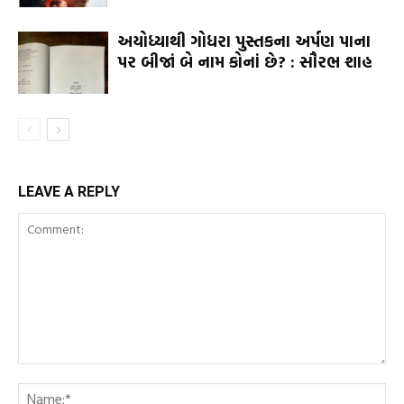
અયોધ્યાથી ગોધરા પુસ્તકના અર્પણ પાના
પર બીજાં બે નામ કોનાં છે? : સૌરભ શાહ
LEAVE A REPLY