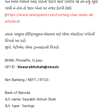
પેન આર્મી વિશેની આઠ પાર્ટની ‘કટિંગ ચાય’ સિરીઝ જો તમે હજુ સુધી
વાંચી ન હોય તો જરૂર એના પર નજર ફેરવી લેશો.
(
https://www.newspremi.com/cutting-chai-series-all-
articles/
)
તમારું અમુલ્ય કૉન્ટ્રિબ્યુશન મોકલવા માટે બૅન્ક એકાઉન્ટ વગેરેની
વિગતો આ રહી:
જીપે, પેટીએમ, બૅન્ક ટ્રાન્સફરની વિગતો:
BHIM, PhonePe, G pay-
UPI ID :
hisaurabhshah@okaxis
Net Banking / NEFT / RTGS-
Bank of Baroda
A/c name: Saurabh Ashvin Shah
A/c type : Savings