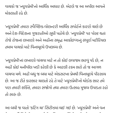
વાચકો જ ‘ન્યુઝપ્રેમી’નો આર્થિક આધાર છે. એટલે જ આ અપીલ આપને
મોકલાતી રહે છે.
‘ન્યુઝપ્રેમી’ તમારા સ્વૈચ્છિક‐વોલન્ટરી આર્થિક સપોર્ટને કારણે ચાલે છે
અને દેશ-વિદેશના ગુજરાતીઓ સુધી પહોંચે છે. ‘ન્યુઝપ્રેમી’ પર પોસ્ટ થતાં
રોજે રોજનાં લખાણો અને અહીંના સમૃદ્ધ આર્કાઇવ્ઝનું સંપૂર્ણ મટીરિયલ
તમામ વાચકો માટે વિનામૂલ્યે ઉપલબ્ધ છે.
‘ન્યુઝપ્રેમી’નાં લખાણો વાંચવા માટે ન તો કોઈ લવાજમ ભરવું પડે છે, ન
અહીં કોઈ મનીવૉલ ખડી કરેલી છે કે આટલી રકમ ભરો તો જ આગળ
વાંચવા મળે. અહીં બધું જ બધા માટે એકસરખા પ્રેમથી વિનામૂલ્યે પીરસાય
છે. આ જ રીતે કારભાર ચાલતો રહે તે માટે ‘ન્યુઝપ્રેમી’નો થોડોક ભાર તમે
પણ તમારી શક્તિ, તમારા સંજોગો તથા તમારા ઉત્સાહ મુજબ ઉપાડતા રહો
તો સારું છે.
આ બધી જ વાતો ‘કટિંગ ચા’ સિરીઝમાં થઈ ગઈ છે. ‘ન્યુઝપ્રેમી’ અને વન