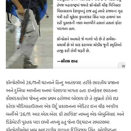
કૉન્ગ્રેસીઓ 26/11ની ઘટનાને હિન્દુ આતંકવાદ તરીકે ભારતીય પ્રજાના
અને દુનિયા આખીના મનમાં પેસાડવા માગતા હતા. ઇનફેક્ટ ભારતના
કૌભાંડકારોમાં જેમનું નામ પ્રથમ હરોળમાં બોલાય છે તે સુબ્રતો રોયે શરૂ
કરેલા મીડિયાહાઉસના એક ઉર્દૂ પ્રકાશનના એડિટર ઇન ચીફ અઝીઝ
બર્નીએ ‘26/11: આર.એસ.એસ. કી સાઝિશ’ નામનું એક બેબુનિયાદ અને
ડિફેમેટરી પુસ્તક પણ લખી નાખ્યું હતું જેના ઉદ્‌ઘાટન સમારંભમાં
કૉન્ગ્રેસીઓમાં ખૂબ આદરણીય ગણાતા દિગ્વિજય સિંહ, બોલીવુડના