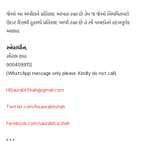
જેઓ આ અપીલને પ્રતિસાદ આપતા રહ્યા છે તેમ જ જેઓ નિયમિતપણે
ઉદાર દિલથી હૂંફાળો પ્રતિસાદ આપી રહ્યા છે તે સૌ વાચકોનો હ્રદયપૂર્વક
આભાર.
સ્નેહાધીન,
સૌરભ શાહ
9004099112
(WhatsApp message only please. Kindly do not call).
HiSaurabhShah@gmail.com
Twitter.com/hisaurabhshah
Facebook.com/saurabh.a.shah
• • •