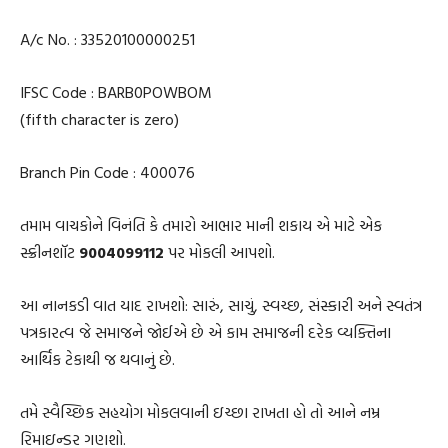
A/c No. : 33520100000251
IFSC Code : BARB0POWBOM
(fifth character is zero)
Branch Pin Code : 400076
તમામ વાચકોને વિનંતિ કે તમારો આભાર માની શકાય એ માટે એક
સ્ક્રીનશૉટ
9004099112
પર મોકલી આપશો.
આ નાનકડી વાત યાદ રાખશો: સારું, સાચું, સ્વચ્છ, સંસ્કારી અને સ્વતંત્ર
પત્રકારત્વ જે સમાજને જોઈએ છે એ કામ સમાજની દરેક વ્યક્તિના
આર્થિક ટેકાથી જ થવાનું છે.
તમે સ્વૈચ્છિક સહયોગ મોકલવાની ઇચ્છા રાખતા હો તો આને નમ્ર
રિમાઇન્ડર ગણશો.