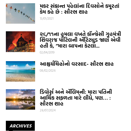
મકર સંક્રાન્ત પહેલાંના દિવસોને કમૂરતાં
કેમ કહે છે : સૌરભ શાહ
13/01/2021
૨૬/૧૧ના હુમલા વખતે કૉન્ગ્રેસી ગૃહમંત્રી
શિવરાજ પાટિલની ઍટિટ્યુડ જાણે એવી
હતી કે, “મારા બાપના કેટલા...
02/04/2019
આશ્ચર્યચિહ્નોનો વરસાદ- સૌરભ શાહ
08/02/2026
ડિવોર્સ અને ઍલિમની: મારા પતિની
આર્થિક સફળતા મારે લીધે, પણ… :
સૌરભ શાહ
28/07/2024
ARCHIVES