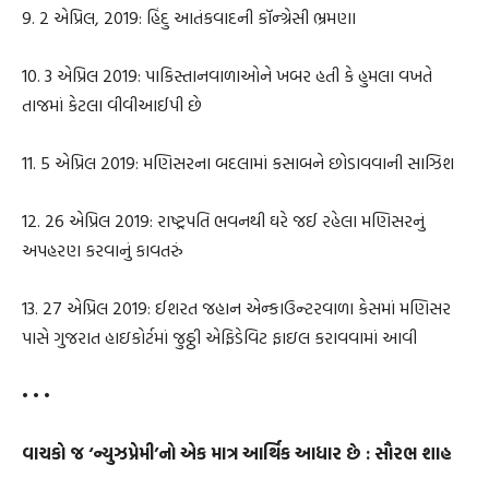
9. 2 એપ્રિલ, 2019: હિંદુ આતંકવાદની કૉન્ગ્રેસી ભ્રમણા
10. 3 એપ્રિલ 2019: પાકિસ્તાનવાળાઓને ખબર હતી કે હુમલા વખતે
તાજમાં કેટલા વીવીઆઈપી છે
11. 5 એપ્રિલ 2019: મણિસરના બદલામાં કસાબને છોડાવવાની સાઝિશ
12. 26 એપ્રિલ 2019: રાષ્ટ્રપતિ ભવનથી ઘરે જઈ રહેલા મણિસરનું
અપહરણ કરવાનું કાવતરું
13. 27 એપ્રિલ 2019: ઈશરત જહાન એન્કાઉન્ટરવાળા કેસમાં મણિસર
પાસે ગુજરાત હાઇકોર્ટમાં જુઠ્ઠી એફિડેવિટ ફાઇલ કરાવવામાં આવી
• • •
વાચકો જ ‘ન્યુઝપ્રેમી’નો એક માત્ર આર્થિક આધાર છે : સૌરભ શાહ