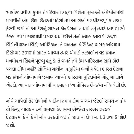
‘માર્કોસ’ પ્રવીણ કુમાર તેવટિયાના 26/11 વિશેના પુસ્તકને એમેઝોનમાંથી
મગાવીને એમાં ઊંડા ઉતરતાં પહેલાં તમે આ લેખો પર ધીરજપૂર્વક નજર
ફેરવી જશો તો આ દેશનું શાસન કૉન્ગ્રેસના હાથમાં હતું ત્યારે આપણે સૌ
કેટલા કપરા કાળમાંથી પસાર થયા છીએ તેનો ખ્યાલ આવશે. 26/11
વિશેની ઘટના વિશે, અમેરિકાના તે વખતના પ્રેસિડેન્ટ બરાક ઓબામા
ડિસેમ્બર 2010માં ભારત આવ્યા ત્યારે એમણે તત્કાલીન વડાપ્રધાન
મનમોહન સિંહને પૂછયું હતું કે: તે વખતે તમે કેમ પાકિસ્તાન સામે કોઈ
પગલાં લીધાં નહીં? સોનિયા ગાંધીના હજુરિયા બની ગયેલા ભારત દેશના
વડાપ્રધાને ઓબામાને જવાબ આપ્યોઃ ભારતના મુસ્લિમોને ખોટું ના લાગે
એટલે. આ વાત ઓબામાની આત્મકથા ‘અ પ્રોમિસ્ડ લેન્ડ’માં નોંધાયેલી છે.
નીચે આપેલી તેર લેખોની યાદીના તમામ લેખ વાંચવા જેટલો સમય ન હોય
તો હિન્દુ આતંકવાદની ભ્રમણા ફેલાવવા કૉન્ગ્રેસ સરકાર તરફથી
દેશભરમાં કેવી કેવી નીચ હરકતો થઈ તે જાણવા લેખ નં. 1, 3 તથા 5 જોઈ
જશો.