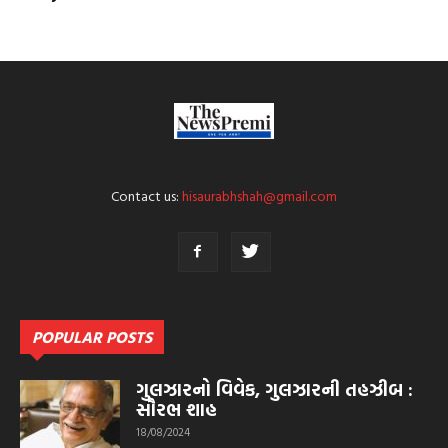
Contact us:
hisaurabhshah@gmail.com
POPULAR POSTS
ગુલઝારનો વિવેક, ગુલઝારની તહઝીબ :
સૌરભ શાહ
18/08/2024