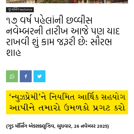
ગુડ મૉર્નિંગ exclusive
૧૭ વર્ષ પહેલાંની છવ્વીસ
નવેમ્બરની તારીખ આજે પણ યાદ
રાખવી શું કામ જરૂરી છે: સૌરભ
શાહ
(ગુડ મૉર્નિંગ એક્સક્લુઝિવ, બુધવાર, 26 નવેમ્બર 2025)