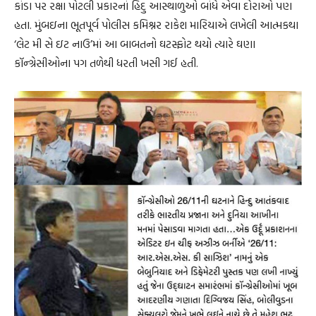
કાંડા પર રક્ષા પોટલી પ્રકારનાં હિંદુ આસ્થાળુઓ બાંધે એવા દોરાઓ પણ
હતા. મુંબઇના ભૂતપૂર્વ પોલીસ કમિશ્નર રાકેશ મારિયાએ લખેલી આત્મકથા
‘લેટ મી સે ઇટ નાઉ’માં આ બાબતનો ઘટસ્ફોટ થયો ત્યારે ઘણા
કૉન્ગ્રેસીઓના પગ તળેથી ધરતી ખસી ગઈ હતી.