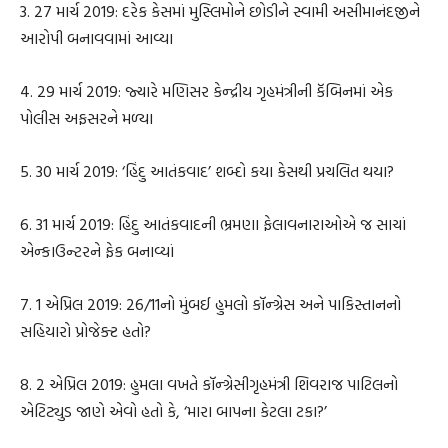
3. 27 માર્ચ 2019: દરેક કેસમાં મુસ્લિમોને છોડીને સ્વામી અસીમાનંદજીને
આરોપી બનાવવામાં આવ્યા
4. 29 માર્ચ 2019: જ્યારે મણિસર કેન્દ્રીય ગૃહમંત્રીની કૅબિનમાં એક
પોલીસ અફસરને મળ્યા
5. 30 માર્ચ 2019: ‘હિંદુ આતંકવાદ’ શબ્દો કયા કેસથી પ્રચલિત થયા?
6. 31 માર્ચ 2019: હિંદુ આતંકવાદની ભ્રમણા ફેલાવનારાઓએ જ સાચાં
એન્કાઉન્ટરને ફેક બનાવ્યાં
7. 1 એપ્રિલ 2019: 26/11નો મુંબઈ હુમલો કૉન્ગ્રેસ અને પાકિસ્તાનનો
સહિયારો પ્રોજેક્ટ હતો?
8. 2 એપ્રિલ 2019: હુમલા વખતે કૉન્ગ્રેસીગૃહમંત્રી શિવરાજ પાટિલનો
એટિટ્યુડ જાણે એવો હતો કે, ‘મારા બાપના કેટલા ટકા?’