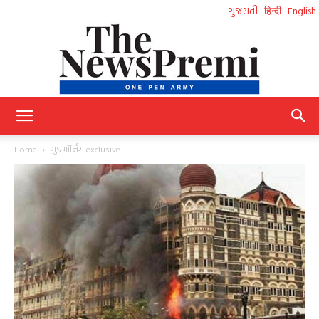
ગુજરાતી
हिन्दी
English
NewsPremi
Home
ગુડ મૉર્નિંગ exclusive
Gujarati