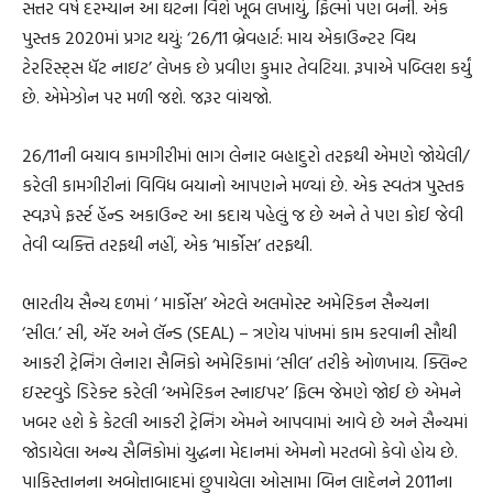
સત્તર વર્ષ દરમ્યાન આ ઘટના વિશે ખૂબ લખાયું, ફિલ્મો પણ બની. એક
પુસ્તક 2020માં પ્રગટ થયું: ‘26/11 બ્રેવહાર્ટ: માય એકાઉન્ટર વિથ
ટેરરિસ્ટ્સ ધૅટ નાઇટ’ લેખક છે પ્રવીણ કુમાર તેવટિયા. રૂપાએ પબ્લિશ કર્યું
છે. એમેઝોન પર મળી જશે. જરૂર વાંચજો.
26/11ની બચાવ કામગીરીમાં ભાગ લેનાર બહાદુરો તરફથી એમણે જોયેલી/
કરેલી કામગીરીનાં વિવિધ બયાનો આપણને મળ્યાં છે. એક સ્વતંત્ર પુસ્તક
સ્વરૂપે ફર્સ્ટ હૅન્ડ અકાઉન્ટ આ કદાચ પહેલું જ છે અને તે પણ કોઈ જેવી
તેવી વ્યક્તિ તરફથી નહીં, એક ‘માર્કોસ’ તરફથી.
ભારતીય સૈન્ય દળમાં ‘ માર્કોસ’ એટલે અલમોસ્ટ અમેરિકન સૈન્યના
‘સીલ.’ સી, ઍર અને લૅન્ડ (SEAL) – ત્રણેય પાંખમાં કામ કરવાની સૌથી
આકરી ટ્રેનિંગ લેનારા સૈનિકો અમેરિકામાં ‘સીલ’ તરીકે ઓળખાય. ક્લિન્ટ
ઇસ્ટવુડે ડિરેક્ટ કરેલી ‘અમેરિકન સ્નાઇપર’ ફિલ્મ જેમણે જોઈ છે એમને
ખબર હશે કે કેટલી આકરી ટ્રેનિંગ એમને આપવામાં આવે છે અને સૈન્યમાં
જોડાયેલા અન્ય સૈનિકોમાં યુદ્ધના મેદાનમાં એમનો મરતબો કેવો હોય છે.
પાકિસ્તાનના અબોત્તાબાદમાં છુપાયેલા ઓસામા બિન લાદેનને 2011ના