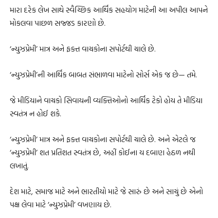
મારા દરેક લેખ સાથે સ્વૈચ્છિક આર્થિક સહયોગ માટેની આ અપીલ આપને
મોકલવા પાછળ સજ્જડ કારણો છે.
‘ન્યુઝપ્રેમી’ માત્ર અને ફક્ત વાચકોના સપોર્ટથી ચાલે છે.
‘ન્યુઝપ્રેમી’ની આર્થિક બાબત સંભાળવા માટેનો સોર્સ એક જ છે— તમે.
જે મીડિયાને વાચકો સિવાયની વ્યક્તિઓનો આર્થિક ટેકો હોય તે મીડિયા
સ્વતંત્ર ન હોઈ શકે.
‘ન્યુઝપ્રેમી’ માત્ર અને ફક્ત વાચકોના સપોર્ટથી ચાલે છે. અને એટલે જ
‘ન્યુઝપ્રેમી’ શત પ્રતિશત સ્વતંત્ર છે, અહીં કોઈના ય દબાણ હેઠળ નથી
લખાતું.
દેશ માટે, સમાજ માટે અને ભારતીયો માટે જે સારું છે અને સાચું છે એનો
પક્ષ લેવા માટે ‘ન્યુઝપ્રેમી’ વખણાય છે.