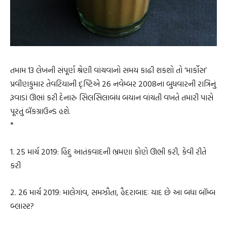
તમામ 13 લેખની સંપૂર્ણ શ્રેણી વાંચવાનો સમય કાઢી શકશો તો ‘માર્કોસ’
પ્રવીણકુમાર તેવટિયાની દૄષ્ટિએ 26 નવેમ્બર 2008ના બુધવારની રાત્રિનું
રૂંવાડાં ઊભાં કરી દેનારું સિલસિલાબંધ બયાન વાંચતી વખતે તમારી પાસે
પૂરતું બૅકગ્રાઉન્ડ હશે.
*
1. 25 માર્ચ 2019: હિંદુ આતંકવાદની ભ્રમણા કોણે ઊભી કરી, કેવી રીતે
કરી
2. 26 માર્ચ 2019: માલેગાંવ, સમઝૌતા, હૈદરાબાદઃ યાદ છે આ બધા બૉમ્બ
બ્લાસ્ટ?