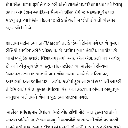
મેમાં એના ઘરમાં ઘૂસીને ઠાર કરી એની લાશને મધદરિયામાં પધરાવી દેવાયું
સમગ્ર ઓપરેશન અમેરિકન સૈન્યની ‘સીલ’ ટીમે જ સફળતાપૂર્વક પાર
પાડ્યું હતું. આ વિશેની ફિલ્મ ‘ઝીરો ડાર્ક થર્ટી’ ન જોઈ હોય તો એકવાર
જરૂર જોઈ લેજો.
ભારતમાં મરીન કમાન્ડો (‘Marco’) તરીકે જેમને ટ્રેનિંગ મળે છે એ ચુનંદા
સૈનિકો ‘માર્કોસ’ તરીકે ઓળખાય છે. પ્રવીણ કુમાર તેવટિયા ‘માર્કોસ’ છે
‘માર્કોસ’નું હેડ કવાર્ટર વિશાખાપટ્ટનમાં ‘આઇ.એન.એસ. કર્ણ’ પર આવેલું
છે અને એનું સૂત્ર છેઃ ‘ધ ફ્યુ, ધ ફિયરલેસ.’ આ માર્કોસને સૈન્યમાં
‘મગરમચ્છ’ના લાડકા નામે પણ ઓળખવામાં આવે છે. દરિયા પર,
આકાશમાં અને જમીન પર – ત્રણેય ક્ષેત્રોમાં દુશ્મનો સામે લડવાની આકરી
તીલિમ લઈ પ્રવીણ કુમાર તેવટિયા વિશે અને 26/11ના એમના અભૂતપૂર્વ
અનુભવ વિશે તમને એમના પુસ્તકમાં જાણવા મળશે.
‘માર્કોસ’પ્રવીણકુમાર તેવટિયા વિશે એક સૌથી મોટી વાત ટૂંકમાં જાણીને
આગળ વધીએ. ૨૬/૧૧માં બહાદુરી બતાવીને આતંકવાદીઓને પડકારતી
વખતે પ્રવીણકુમારના શરીરમાં એક નહીં, બે નહીં, ચાર-ચાર બુલેટ્સ ઘૂસી