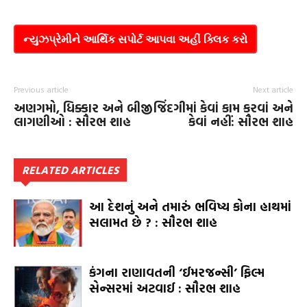
ન્યુઝપ્રેમીને આર્થિક સપોર્ટ આપવા અહીં ક્લિક કરો
Previous article
Next article
અણગમો, ધિક્કાર અને બીજી
જિંદગીમાં કેવાં કામ કરવાં અને
લાગણીઓ : સૌરભ શાહ
કેવાં નહીં: સૌરભ શાહ
RELATED ARTICLES
આ દેશનું અને તમારું ભવિષ્ય કોના હાથમાં
સલામત છે ? : સૌરભ શાહ
કંગના રાણાવતની ‘ઈમરજન્સી’ ફિલ્મ
સેન્સરમાં અટવાઈ : સૌરભ શાહ