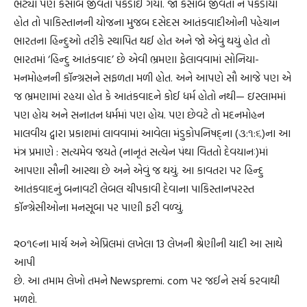
ભેટ્યા પણ કસાબ જીવતો પકડાઈ ગયો. જો કસાબ જીવતો ન પકડાયો
હોત તો પાકિસ્તાનની યોજના મુજબ દસેદસ આતંકવાદીઓની પહેચાન
ભારતના હિન્દુઓ તરીકે સ્થાપિત થઈ હોત અને જો એવું થયું હોત તો
ભારતમાં ‘હિન્દુ આતંકવાદ’ છે એવી ભ્રમણા ફેલાવવામાં સોનિયા-
મનમોહનની કૉન્ગ્રસને સફળતા મળી હોત. અને આપણે સૌ આજે પણ એ
જ ભ્રમણામાં રહયા હોત કે આતંકવાદને કોઈ ધર્મ હોતો નથી— ઇસ્લામમાં
પણ હોય અને સનાતન ધર્મમાં પણ હોય. પણ છેવટે તો મદનમોહન
માલવીય દ્વારા પ્રકાશમાં લાવવામાં આવેલા મંડુકોપનિષદ્‌ના (૩:૧:૬)ના આ
મંત્ર પ્રમાણે : સત્યમેવ જયતે (નાનૃતં સત્યેન પંથા વિતતો દેવયાનઃ)માં
આપણા સૌની આસ્થા છે અને એવું જ થયું. આ કાવતરા પર હિન્દુ
આતંકવાદનું બનાવટી લેબલ ચીપકાવી દેવાના પાકિસ્તાનપરસ્ત
કૉન્ગ્રેસીઓના મનસૂબા પર પાણી ફરી વળ્યું.
૨૦૧૯ના માર્ચ અને એપ્રિલમાં લખેલા 13 લેખની શ્રેણીની યાદી આ સાથે
આપી
છે. આ તમામ લેખો તમને Newspremi. com પર જઈને સર્ચ કરવાથી
મળશે.