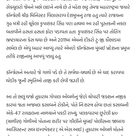
સેક્યુલરો જેમને ખભે લઇને નાચે છે તે મહેશ ભટ્ટ તેમજ મહારાષ્ટ્રમાં જયારે
કૉન્ગ્રેસી ચીફ મિનિસ્ટર વિલાસરાવ દેશમુખનું રાજ હતું ત્યારે રાજયના
ગૃહ મંત્રી રહી ચૂકેલા કૃપાશંકર સિંહ પણ હાથમાં આ રહી પુસ્તકની નકલ
બતાવીને હસતાં હસતાં ફોટા પડાવતા હતા. કૃપાશંકર સિંહ પર તોતિંગ
ભ્રષ્ટાચારના કેસ થયા છે અને 2011માં એમનો દીકરો ટુ-જી કૌભાંડમાં
સામેલ છે એવું બહાર આવ્યું ત્યારે એમણે કૉન્ગ્રેસના મુંબઈ પ્રદેશના પ્રમુખ
તરીકે રાજીનામું આપવું પડ્યું હતું.
કૉન્ગ્રેસને અત્યારે જે ગાળો પડે છે તે સર્વથા-યથાર્થ છે એ યાદ કરાવવા
થોડીક જૂની સ્મૃતિઓ તાજી કરી લેવી જરૂરી છે.
આ તો ભલું થજો તુકારામ ગોપાલ ઓંબળેનું જેણે ચોપાટી જંક્શન નજીક
કારમાં જતા અજમલ કસાબને રોકીને, પોતે નિઃશસ્ત્ર હોવા છતાં કસાબની
એકે-47 રાયફલના નાળચાને પકડી રાખ્યું, પલકવારમાં છૂટેલી ૪૦
(ચાળીસ) ગોળીઓ પોતાના શરીર પર ઝીલીને મુંબઈ પોલીસના જાંબાઝ
આસિસ્ટન્ટ સબ ઇન્સ્પેક્ટર ( એ.એસ.આઈ.) તુકારામ ઓંબળે મોતને