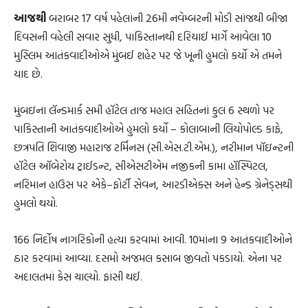
આજથી
બરાબર 17 વર્ષ પહેલાંની 26મી નવેમ્બરની મોડી સાંજથી બીજા
દિવસની વહેલી સવાર સુધી, પાકિસ્તાનથી દરિયાઈ માર્ગે આવેલા 10
મુસ્લિમ આતંકવાદીઓએ મુંબઈ શહેર પર જે ખૂની હુમલો કર્યો એ તમને
યાદ છે.
મુંબઇના લૅન્ડમાર્ક સમી હૉટેલ તાજ મહાલ સહિતનાં કુલ 6 સ્થળો પર
પાકિસ્તાની આતંકવાદીઓએ હુમલો કર્યો – કોલાબાની લિયોપોલ્ડ કાફે,
છત્રપતિ શિવાજી મહારાજ ટર્મિનસ (સી.એસ.ટી.એમ.), નરીમાન પૉઇન્ટની
હૉટેલ ઑબેરોય ટ્રાઈડન્ટ, સીએસટીએમ નજીકની કામા હૉસ્પિટલ,
નરિમાન હાઉસ પર એકે–ફોર્ટી સેવન, આરડીએક્સ અને હેન્ડ ગ્રેનેડ્સથી
હુમલો થયો.
166 નિર્દોષ નાગરિકોની હત્યા કરવામાં આવી. 10માંના 9 આતંકવાદીઓને
ઠાર કરવામાં આવ્યા. દસમો અજમલ કસાબ જીવતો પકડાયો. એના પર
અદાલતમાં કેસ ચાલ્યો. ફાંસી થઈ.