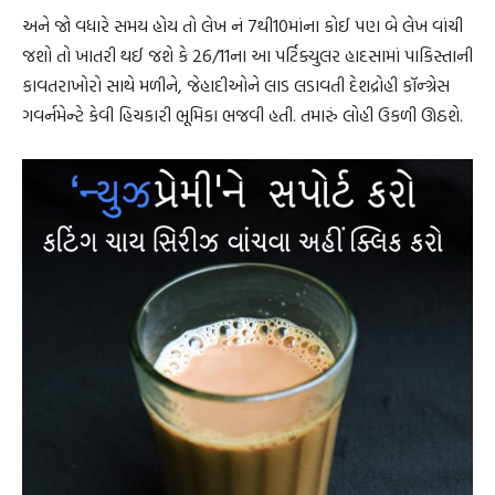
અને જો વધારે સમય હોય તો લેખ નં 7થી10માંના કોઈ પણ બે લેખ વાંચી
જશો તો ખાતરી થઈ જશે કે 26/11ના આ પર્ટિક્યુલર હાદસામાં પાકિસ્તાની
કાવતરાખોરો સાથે મળીને, જેહાદીઓને લાડ લડાવતી દેશદ્રોહી કૉન્ગ્રેસ
ગવર્નમેન્ટે કેવી હિચકારી ભૂમિકા ભજવી હતી. તમારું લોહી ઉકળી ઊઠશે.