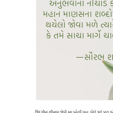
જિંદગીમાં શીખવા જેવી આ પહેલી વાત. કોઈ કંઈ પણ કહ