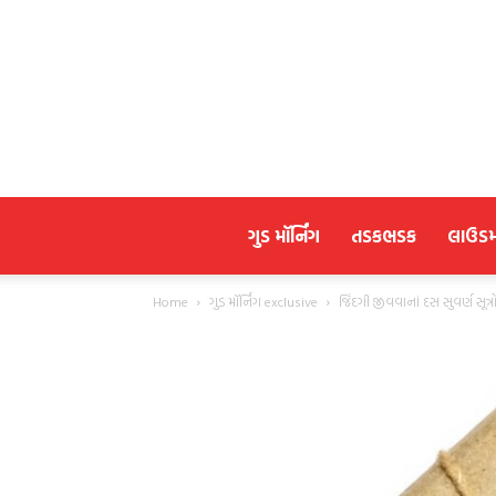
ગુડ મૉર્નિંગ
તડકભડક
લાઉડ
Home
ગુડ મૉર્નિંગ exclusive
જિંદગી જીવવાનાં દસ સુવર્ણ સૂત્