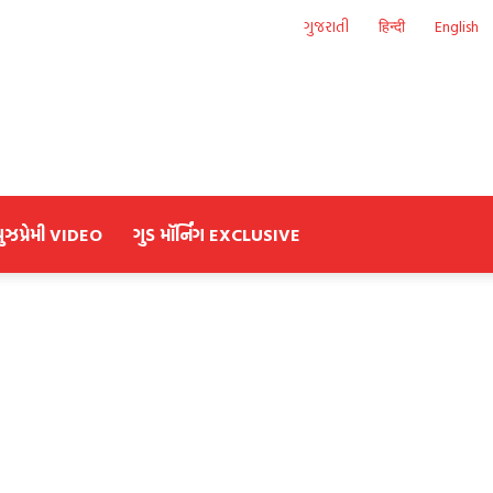
ગુજરાતી
हिन्दी
English
યુઝપ્રેમી VIDEO
ગુડ મૉર્નિંગ EXCLUSIVE