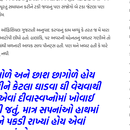
્પૂરતું સમાધાન કરીને ટકી જવાનું પણ સંજોગો બે ટકા જેટલા પણ
ેમ.
ઑફિશિયલ ગુજરાતી અનુવાદ કરવાનું કામ મળ્યું કે તરત જ મેં મારા
ચો આટોપી લીધો હતો. હાલાંકિ, પર અવરની મહેનતનું વળતર ગણીએ તો
માંથી મળનારી આવક સાવ પીનટ્સ હતી. પણ મને ખબર હતી કે મારે
ં નથી.
ભાગોળે અને છાશ છાગોળે હોય
ીને કેટલા ઘાડવા ઘી વેચવાથી
વાં દીવાસ્વપ્નોમાં ખોવાઈ
જતું, માત્ર સપનાંઓ હાથમાં
 પકડી રાખ્યાં હોય એવાં