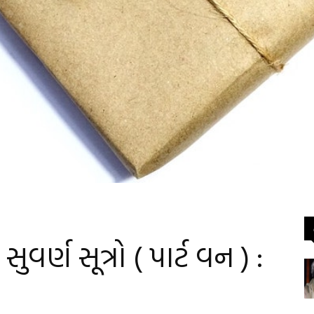
વર્ણ સૂત્રો ( પાર્ટ વન ) :