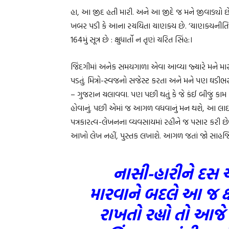
હા, આ જીદ હતી મારી. અને આ જીદે જ મને જીવાડ્યો છે.
ખબર પડી કે આના રચયિતા ચાણક્ય છે. ‘ચાણક્યનીતિ’માં
164મું સૂત્ર છે : ક્ષુધાર્તો ન તૃણં ચરિત સિંહ:।
જિંદગીમાં અનેક સમયગાળા એવા આવ્યા જ્યારે મને મારા
પડતું. મિત્રો-સ્વજનો સજેસ્ટ કરતા અને મને પણ ઘડી
– ગુજરાન ચલાવવા. પણ પછી થતું કે જે કંઈ બીજું કામ ક
હોવાનું. પછી એમાં જ આગળ વધવાનું મન થશે, આ લાઈન છૂ
પત્રકારત્વ-લેખનના વ્યવસાયમાં રહીને જ પસાર કરી
આખો લેખ નહીં, પુસ્તક લખાશે. આગળ જતાં જો સાહજિક
નાસી-હારીને દસ અલ
મારવાને બદલે આ જ ક્ષ
રાખતો રહ્યો તો આજ