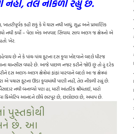
 નહીં, તેલ નીકળી રહ્યું છે.
તરીપૂર્વક કહી શકું કે મેં ઘાસ નથી ખાધું, શુદ્ધ અને પ્રામાણિક
ંધો નથી કર્યો – પેલા એક અપવાદ સિવાય. સાવ અલગ જ ક્ષેત્રનો એ
હતો. ખેર.
 કહેવાય છે ને કે પાંચ-પાંચ ફૂટના દસ કૂવા ખોદવાને બદલે ધીરજ
ા ચાન્સીસ વધારે છે. આજે પાછળ નજર કરીને જોઉં છું તો હું દરેક
ીને દસ અલગ-અલગ ક્ષેત્રોમાં ફાંફાં મારવાને બદલે આ જ ક્ષેત્રમાં
એ પચાસ ફૂટના ઊંડા કૂવામાંથી પાણી નહીં, તેલ નીકળી રહ્યું છે.
ાદાર નથી બનાવ્યો પણ હા, મારી આંતરિક શ્રીમંતાઈ, મારો
સ જેવા ક્રિએટિવ આનંદને લીધે ભરપૂર છે, છલોછલ છે, અમાપ છે.