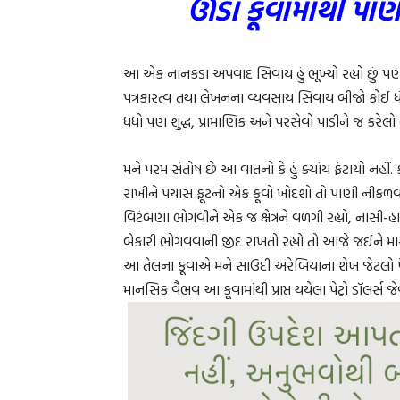
ઊંડા કૂવામાંથી પાણી
આ એક નાનકડા અપવાદ સિવાય હું ભૂખ્યો રહ્યો છું પણ, ખા
પત્રકારત્વ તથા લેખનના વ્યવસાય સિવાય બીજો કોઈ ધ
ધંધો પણ શુદ્ધ, પ્રામાણિક અને પરસેવો પાડીને જ કરેલો 
મને પરમ સંતોષ છે આ વાતનો કે હું ક્યાંય ફંટાયો નહીં.
રાખીને પચાસ ફૂટનો એક કૂવો ખોદશો તો પાણી નીકળવાન
વિટંબણા ભોગવીને એક જ ક્ષેત્રને વળગી રહ્યો, નાસી-હાર
બેકારી ભોગવવાની જીદ રાખતો રહ્યો તો આજે જઈને મારા 
આ તેલના કૂવાએ મને સાઉદી અરેબિયાના શેખ જેટલો પૈસ
માનસિક વૈભવ આ કૂવામાંથી પ્રાપ્ત થયેલા પેટ્રો ડૉલર્