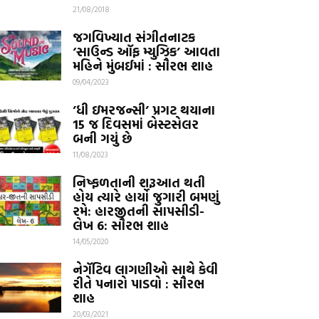
21/08/2018
જગવિખ્યાત સંગીતનાટક
‘સાઉન્ડ ઑફ મ્યુઝિક’ આવતા
મહિને મુંબઈમાં : સૌરભ શાહ
09/04/2023
’ધી ઇમરજન્સી’ પ્રગટ થયાના
15 જ દિવસમાં બેસ્ટસેલર
બની ગયું છે
11/08/2023
નિષ્ફળતાની શરૂઆત થતી
હોય ત્યારે હાર્યો જુગારી બમણું
રમે: હારજીતની સાપસીડી-
લેખ 6: સૌરભ શાહ
14/05/2020
નેગૅટિવ લાગણીઓ સાથે કેવી
રીતે પનારો પાડવો : સૌરભ
શાહ
20/03/2021