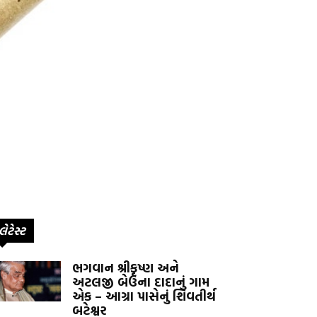
લેટેસ્ટ
ભગવાન શ્રીકૃષ્ણ અને
અટલજી બેઉના દાદાનું ગામ
એક – આગ્રા પાસેનું શિવતીર્થ
બટેશ્વર