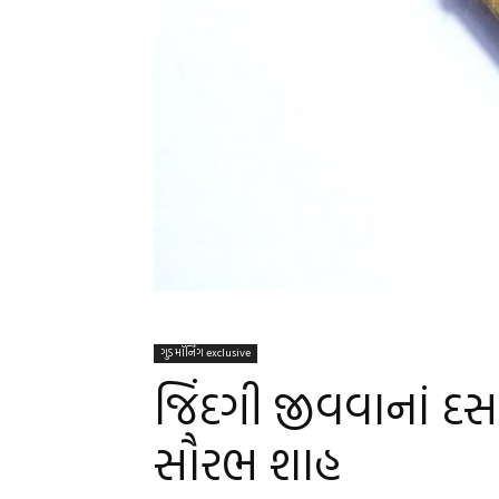
ગુડ મૉર્નિંગ exclusive
જિંદગી જીવવાનાં દસ સુ
સૌરભ શાહ