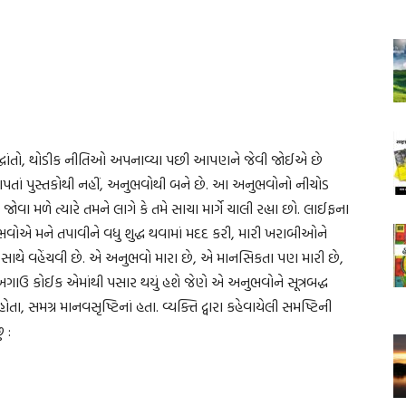
્ધાંતો, થોડીક નીતિઓ અપનાવ્યા પછી આપણને જેવી જોઈએ છે
તાં પુસ્તકોથી નહીં, અનુભવોથી બને છે. આ અનુભવોનો નીચોડ
વા મળે ત્યારે તમને લાગે કે તમે સાચા માર્ગે ચાલી રહ્યા છો. લાઈફના
ભવોએ મને તપાવીને વધુ શુદ્ધ થવામાં મદદ કરી, મારી ખરાબીઓને
ાથે વહેંચવી છે. એ અનુભવો મારા છે, એ માનસિકતા પણ મારી છે,
ગાઉ કોઈક એમાંથી પસાર થયું હશે જેણે એ અનુભવોને સૂત્રબદ્ધ
ા, સમગ્ર માનવસૃષ્ટિનાં હતા. વ્યક્તિ દ્વારા કહેવાયેલી સમષ્ટિની
ં :