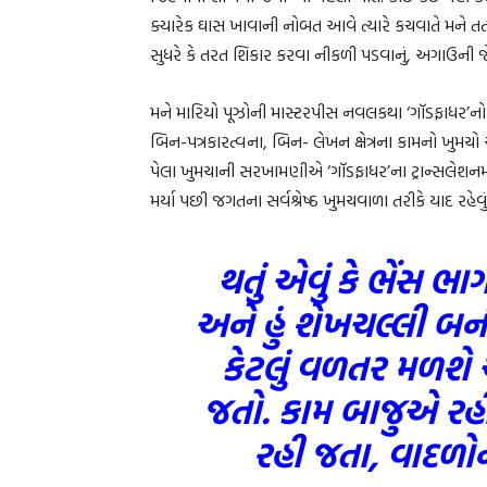
ક્યારેક ઘાસ ખાવાની નોબત આવે ત્યારે કચવાતે મને તત
સુધરે કે તરત શિકાર કરવા નીકળી પડવાનું, અગાઉની જ
મને મારિયો પૂઝોની માસ્ટરપીસ નવલકથા ‘ગૉડફાધર’નો 
બિન-પત્રકારત્વના, બિન- લેખન ક્ષેત્રના કામનો ખુમ
પેલા ખુમચાની સરખામણીએ ‘ગૉડફાધર’ના ટ્રાન્સલેશન
મર્યા પછી જગતના સર્વશ્રેષ્ઠ ખુમચવાળા તરીકે યાદ રહેવુ
થતું એવું કે ભેંસ 
અને હું શેખચલ્લી બન
કેટલું વળતર મળશે એ
જતો. કામ બાજુએ રહી 
રહી જતા, વાદળોને