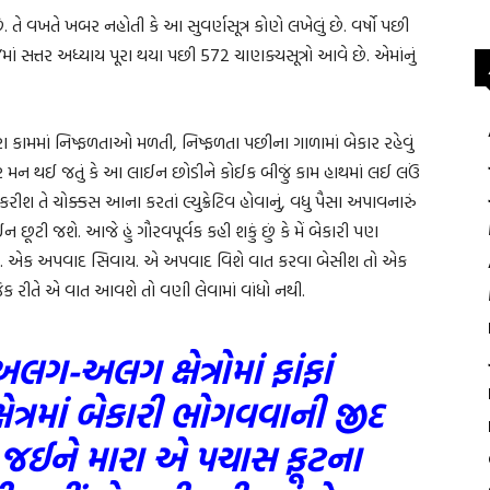
 તે વખતે ખબર નહોતી કે આ સુવર્ણસૂત્ર કોણે લખેલું છે. વર્ષો પછી
 સત્તર અધ્યાય પૂરા થયા પછી 572 ચાણક્યસૂત્રો આવે છે. એમાંનું
 કામમાં નિષ્ફળતાઓ મળતી, નિષ્ફળતા પછીના ગાળામાં બેકાર રહેવું
ભર મન થઈ જતું કે આ લાઈન છોડીને કોઈક બીજું કામ હાથમાં લઈ લઉં
રીશ તે ચોક્કસ આના કરતાં લ્યુક્રેટિવ હોવાનું, વધુ પૈસા અપાવનારું
ટી જશે. આજે હું ગૌરવપૂર્વક કહી શકું છું કે મેં બેકારી પણ
 છે. એક અપવાદ સિવાય. એ અપવાદ વિશે વાત કરવા બેસીશ તો એક
 રીતે એ વાત આવશે તો વણી લેવામાં વાંધો નથી.
ગ-અલગ ક્ષેત્રોમાં ફાંફાં
ેત્રમાં બેકારી ભોગવવાની જીદ
ે જઈને મારા એ પચાસ ફૂટના