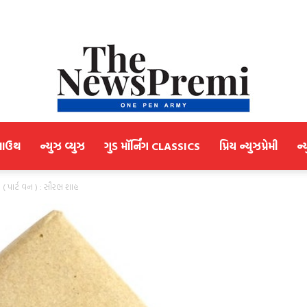
માઉથ
ન્યુઝ વ્યુઝ
ગુડ મૉર્નિંગ CLASSICS
પ્રિય ન્યુઝપ્રેમી
ન્
NewsPremi
રો ( પાર્ટ વન ) : સૌરભ શાહ
Gujarati