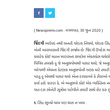
( Newspremi.com : મંગળવાર, 30 જૂન 2020 )
જિંદગી
આડેધડ નથી બનતી. થોડાક નિયમો, થોડાક સિદ
એની આસપાસની જિંદગી સર્જાય છે. જિંદગી ઉપદેશ આપ
ક્યારેક કોઈ મહાન માણસના શબ્દોમાં એક્સપ્રેસ થયેલો જો
વિવિધ તબક્કે હું જે અનુભવોમાંથી પસાર થયો, જે અનુ
ઓગાળી એમાંના કેટલાક અનુભવોની ઝલક મારે તમારી સ
પરંતુ હું એમાંથી પસાર થયો એના દાયકાઓ કે સૈકાઓ અ
કર્યા હશે. કારણ કે, એ અનુભવો કોઈ એક વ્યક્તિના નહોત
વાત દસ સોનેરી સૂત્રોમાં પરોવીને તમારી સાથે શેર કરું છુ
1.
સિંહ ભૂખ્યો થાય પણ ઘાસ ન ખાય :