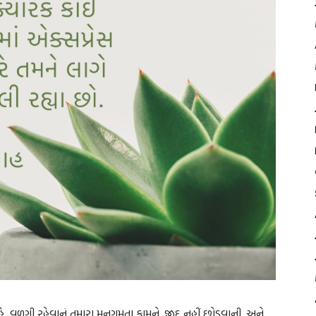
ે, વળગી રહેવાનું તમારા મનગમતા કામને. જીદ નહીં છોડવાની. અને