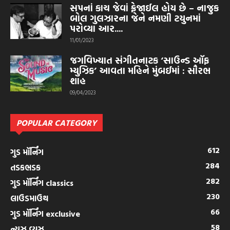
સપનાં કાચ જેવાં ફ્રેજાઈલ હોય છે – નાજુક
બોલ ગુલઝારના જેને નમણી ટયુનમાં
પરોવ્યા આર....
11/01/2023
જગવિખ્યાત સંગીતનાટક ‘સાઉન્ડ ઑફ
મ્યુઝિક’ આવતા મહિને મુંબઈમાં : સૌરભ
શાહ
09/04/2023
POPULAR CATEGORY
612
ગુડ મૉર્નિંગ
284
તડકભડક
282
ગુડ મૉર્નિંગ classics
230
લાઉડમાઉથ
66
ગુડ મૉર્નિંગ exclusive
58
ન્યુઝ વ્યુઝ