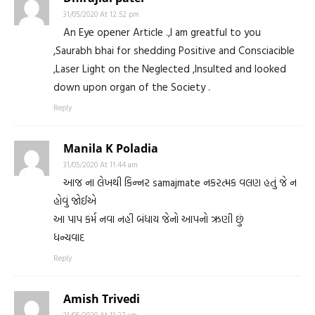
31/05/2020 At 12:52 pm
An Eye opener Article .,I am greatful to you
,Saurabh bhai for shedding Positive and Consciacible
,Laser Light on the Neglected ,Insulted and looked
down upon organ of the Society .
Reply
Manila K Poladia
31/05/2020 At 11:44 am
આજ ના લેખથી કિન્નર samajmate નકરત્મક વલણ હતું જે ન
હોવું જોઈએ
આ પાપ કર્મ નવા નહી બંધાય જેનો આપનો ઋણી છું
ધન્યવાદ
Reply
Amish Trivedi
31/05/2020 At 11:27 am