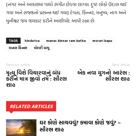
(નગર અને આકાશમાં વાદ્યો સંગીત છેડવા લાગ્યા. દુષ્ટ લોકો ઉદાસ થઈ
ગયા અને સજ્જનો પ્રસન્ન થઈ ગયા) દેવતા, કિન્નર, મનુષ્ય, નાગ અને
મુનીશ્વર જય જયકાર કરીને આશીર્વાદ આપી રહ્યા છે.
TAGS
hindutva
manas kinnar ram katha
morari bapu
માનસ કિન્નર
મોરારી બાપુ
Previous article
Next article
મૃત્યુ વિશે વિચારવાનું બંધ
એક નવા યુગનો આરંભ :
કરીને માત્ર જીવો તમે : સૌરભ
સૌરભ શાહ
શાહ
RELATED ARTICLES
ઘર કોણે સાચવવું? કમાવા કોણે જવું? –
સૌરભ શાહ