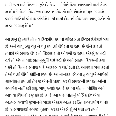
મારી જાત માટે ધિક્કાર છૂટે છે કે આ લોકોને પૈસા આપવાની મારી ત્રેવડ
ન હોય કે ત્રેવડ હોય છતાં દાનત ન હોય તો મારે એમને હડધૂત કરવાને
બદલે શાંતિથી બે હાથ જોડીને માફી માગી લેવાની હોય પણ આવું વર્તન તો
ન જ કરવાનું હોેય.’
આ લખું છું ત્યારે તો નવ દિવસીય કથામાં બીજા ત્રણ દિવસ ઉમેરાઈ ગયા
છે અને બાપુ હજુ વધુ ને વધુ પ્રમાણો ઉમેરતા જ જાય છે જેને કારણે
તમારો એ સમાજ ઉપરનો તિરસ્કાર તો ઓગળી જ જાય, એટલું જ નહીં
હવે તો એમના માટે સહાનુભૂતિ થઈ રહી છે અને સાતમા દિવસની કથા
પછી તો કિન્નર સમાજ માટે આદરભાવ થઈ રહ્યો છે. આપણા બધા કરતાં
તેઓ ઘણી ઊંચી કોટિના જીવ છે. આ નાનકડા લેખમાં હું બાપુએ આપેલાં
શાસ્ત્રોક્ત પ્રમાણો તેમ જ એમની ‘તલગાજરડી સમજ’ની સ્પષ્ટતાઓનો
સમાવેશ નહીં કરી શકું. બાપુ જ્યારે જ્યારે કથામાં પોતાના મૌલિક અને
આગવા વિચારો રજૂ કરે છે ત્યારે ‘આ મારું પોતાનું મૌલિક છે’ એવા
અહમભાવવાળી જુબાનને બદલે એકદમ અહંકારરહિત શબ્દપ્રયોગ વાપરે
છે: ‘તલગાજરડી સમજ’. (તલગાજરડા એટલે શું એ પણ હવે તમને