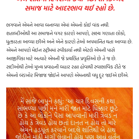
સમાજ માટે આદરભાવ થઈ રહ્યો છે.
ભગવાને એમને આવા બનાવ્યા એમાં એમનો કોઈ વાંક નથી.
શતાબ્દીઓથી આ સમાજને વગર કારણે આપણે, સભ્ય ગણાતા લોકો,
ધુત્કારતા આવ્યા છીએ અને એને કારણે તેઓ અપમાનિત થતા આવ્યા છે.
એમને આપણે મેઈન સ્ટ્રીમમાં સ્વીકાર્યા નથી એટલે એમની પાસે
આજીવિકા માટે અત્યારે એમની જે પ્રચલિત પ્રવૃત્તિઓ છે તે જ છે.
સદીઓથી તેઓ મુખ્ય પ્રવાહની બહાર રહ્યા હોવાથી સ્વાભાવિક રીતે જ
એમનો બંડખોર મિજાજ જોઈને આપણે એમનાથી વધુ દૂર જઈએ છીએ.