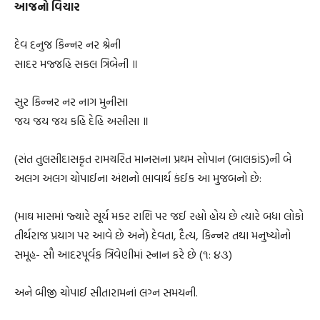
આજનો વિચાર
દેવ દનુજ કિન્નર નર શ્રેની
સાદર મજ્જહિ સકલ ત્રિબેની ॥
સુર કિન્નર નર નાગ મુનીસા
જય જય જય કહિ દેહિ અસીસા ॥
(સંત તુલસીદાસકૃત રામચરિત માનસના પ્રથમ સોપાન (બાલકાંડ)ની બે
અલગ અલગ ચોપાઈના અંશનો ભાવાર્થ કંઈક આ મુજબનો છે:
(માઘ માસમાં જ્યારે સૂર્ય મકર રાશિ પર જઈ રહ્યો હોય છે ત્યારે બધા લોકો
તીર્થરાજ પ્રયાગ પર આવે છે અને) દેવતા, દૈત્ય, કિન્નર તથા મનુષ્યોનો
સમૂહ- સૌ આદરપૂર્વક ત્રિવેણીમાં સ્નાન કરે છે (૧: ૪૩)
અને બીજી ચોપાઈ સીતારામનાં લગ્ન સમયની.