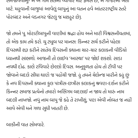
સમજાવવાનું? ન એ ગામ તલના વ્યાપાર માટે ફેમસ છે, ન ગાજરની ખેતી
માટે. મહુવાની બાજુમાં આવેલું બાપુનું આ વતન હવે આંતરરાષ્ટ્રીય સ્તરે
પોરબંદર અને વડનગર જેટલું જ મશહૂર છે).
જો તમને પૂ. મોરારીબાપુની વાણીમાં શ્રદ્ધા હોય અને મારી વિશ્વસનીયતામાં,
તો એક કામ તમે કરો. યુ ટ્યુબ પર માનસ: કિન્નર સર્ચ કરીને પહેલા
દિવસથી શરૂ કરીને સાતેય દિવસની કથાના ચાર-ચાર કલાકની વીડિયો
ધ્યાનથી સાંભળો. આજની તો લાઈવ ‘આસ્થા’ પર જોઈ શકશો. સાડા
નવથી દોઢ. કાલે રવિવારે છેલ્લો દિવસ. અનુકૂળતા હોય તો ટીવી પર
જોવાને બદલે સીધા થાણે જ પહોંચી જજો. હું તમને ચેલેન્જ મારીને કહું છું
કે નવ દિવસની કથાના કુલ પાંત્રીસ-છત્રીસ કલાકનું શ્રવણ-દર્શન કરીને
કિન્નર સમાજ પ્રત્યેનો તમારો અભિગમ બદલાઈ ન જાય તો મારું નામ
બદલી નાખજો. નવું નામ બાપુ જે કહે તે રાખીશું, પણ એવી નોબત જ નહીં
આવે એવી મને ગળા સુધી ખાતરી છે.
બાકીની વાત સોમવારે.