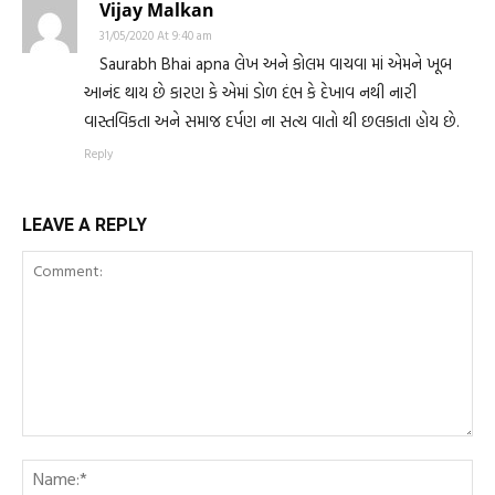
Vijay Malkan
31/05/2020 At 9:40 am
Saurabh Bhai apna લેખ અને કોલમ વાચવા માં એમને ખૂબ
આનંદ થાય છે કારણ કે એમાં ડોળ દંભ કે દેખાવ નથી નારી
વાસ્તવિકતા અને સમાજ દર્પણ ના સત્ય વાતો થી છલકાતા હોય છે.
Reply
LEAVE A REPLY