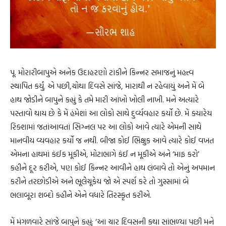
પૂ. મોરારીબાપુએ અનેક ઉદાહરણો ટાંકીને કિન્નર સમાજનું મહત્ત્વ
સ્થાપિત કર્યું. એ પછી,ચોથા દિવસે સાંજે, મારાથી ન રહેવાયું અને મેં બે
હાથ જોડીને બાપુને કહ્યું કે તમે મારી આંખો ખોલી નાખી. મને અત્યારે
પસ્તાવો થાય છે કે મેં હંમેશાં આ લોકો સાથે દુર્વ્યવહાર કર્યો છે. મેં ક્યારેય
રિક્શામાં જતાંઆવતાં સિગ્નલ પર આ લોકો આવે ત્યારે એમની સાથે
માનવીય વ્યવહાર કર્યો જ નથી. બીજા કોઈ ભિક્ષુક આવે ત્યારે કોઈ વખત
એમના હાથમાં કંઈક મૂકીએ, મોટાભાગે કંઈ ન મૂકીએ અને ‘માફ કરો’
કહીને દૂર કરીએ, પણ કોઈ કિન્નર આવીને હાથ લંબાવે તો એનું અપમાન
કરીને તરછોડીએ અને ભૂલેેચૂકેય જો એ સ્પર્શ કરે તો ગુસ્સામાં બે
ભલાબૂરા શબ્દો કહીને એને વધારે તિરસ્કૃત કરીએ.
મેં મંગળવારે સાંજે બાપુને કહ્યું: ‘આ ચાર દિવસની કથા સાંભળ્યા પછી મને