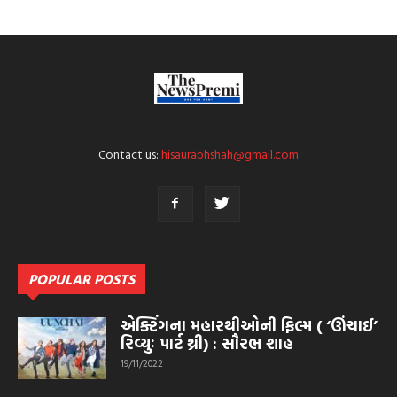
Contact us:
hisaurabhshah@gmail.com
POPULAR POSTS
એક્ટિંગના મહારથીઓની ફિલ્મ ( ‘ઊંચાઈ’
રિવ્યુઃ પાર્ટ થ્રી) : સૌરભ શાહ
19/11/2022