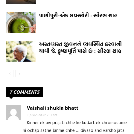
પાણીપુરી-એક લવસ્ટોરી : સૌરભ શાહ
અસ્તવ્યસ્ત જીવનને વ્યવસ્થિત કરવાની
ચાવી જે. કૃષ્ણમૂર્તિ પાસે છે : સૌરભ શાહ
7 COMMENTS
Vaishali shukla bhatt
31/05/2020 At 2:11 pm
Kinner ek avi prajati chhe ke kudart ek chromosome
ni ochap sathe Janme chhe … divaso and varsho jata