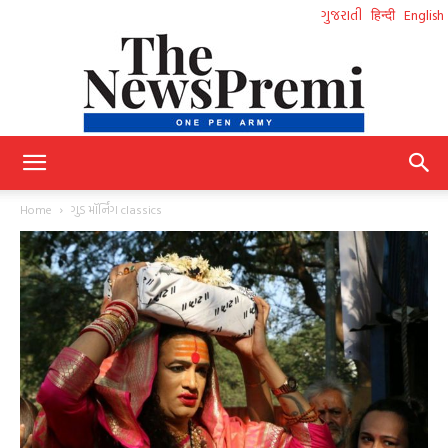
ગુજરાતી
हिन्दी
English
NewsPremi
Home
ગુડ મૉર્નિંગ classics
Gujarati