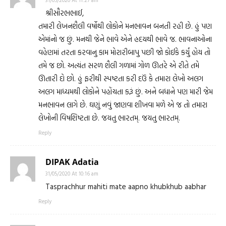
શ્રીસૌરભભાઈ,
તમારી લેખનશૈલી વર્ષોથી લોકોને મનભાવન બનતી રહી છે. હું પણ
એમાંનો જ છું. મનથી જેને ભાવે એને હ્રદયથી ભાવે જ. ભાવનાઓના
વહેણમાં તરતા કરવાનુ કામ મોરારીબાપુ પછી જો કોઈકે કર્યું હોય તો
તમે જ છો. અત્યંત સરળ શૈલી ગળામાં ગોળ ઊતરે એ રીતે તમે
ઊતારી દો છો. હું ફરીથી સ્પષ્ટતા કરી દઉં કે તમારા લેખો અલગ
અલગ માધ્યમથી લોકોને પહોંચતા કરૂં છું. અને બધાને પણ મારી જેમ
મનભાવન લાગે છે. ઘણું નવું જાણવા શીખવા મળે એ જ તો તમારા
લેખોની વિષશિષ્ટતા છે. જયતુ ભારતમ્. જયતુ ભારતમ્.
Reply
DIPAK Adatia
31/05/2020 At 10:16 am
Tasprachhur mahiti mate aapno khubkhub aabhar
Reply