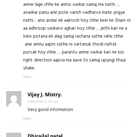
amne lage chhe ke amno swikar samaj ma nathi …
aswikar panu ane pote vansh vadharva mate yogya
nathi .. ano andar ek aakrosh hoy chhe kem ke Sharir ni
aa adhroop swikarvi aghari hoy chhe … jethi kari ne a
loko potana ek alag samaj rachana sathe rahe chhe
..ane amnu aapni sathe ni vartanuk thodi nafrat
purvak hoy chhe … parantu amne swikar kari ne koi
right direction aapva ma aave to samaj upyogi thayi
shake
Reply
Vijay J. Mistry.
31/05/2020 At 1:01 pm
Very good information
Reply
Dhirajlal patel