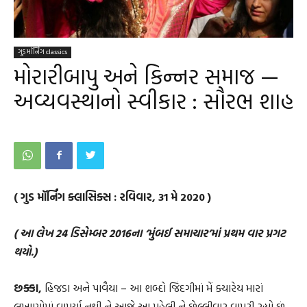
ગુડ મૉર્નિંગ classics
મોરારીબાપુ અને કિન્નર સમાજ —
અવ્યવસ્થાનો સ્વીકાર : સૌરભ શાહ
( ગુડ મૉર્નિંગ ક્લાસિક્સ : રવિવાર, 31 મે 2020 )
( આ લેખ 24 ડિસેમ્બર 2016ના ‘મુંબઈ સમાચાર’માં પ્રથમ વાર પ્રગટ
થયો.)
છક્કા,
હિજડા અને પાવૈયા – આ શબ્દો જિંદગીમાં મેં ક્યારેય મારાં
લખાણોમાં વાપર્યા નથી ને આજે આ પહેલી ને છેલ્લીવાર વાપરી રહ્યો છું.