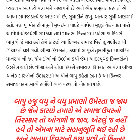
વ્યંઢળ શબ્દ પ્રત્યે પણ મને અણગમો છે અને એક કબૂલાત કરું તો એ
આખા સમાજ પ્રત્યે જ અણગમો છે, સુધારીને લખું, અત્યાર સુધી અણગમો
હતો. પણ પૂ. મોરારીબાપુની મુંબઈના પાદરે આવેલા મુલુંડ ચેક નાકા પાસે
થાણેમાં યોજાયેલી રામકથા નામે ‘માનસ: કિન્નર’માં પહેલા જ દિવસે
બાપુએ જે વાત કરી તેને કારણે આ કિન્નર સમાજ વિશે હું ગંભીરતાથી
વિચારતો થઈ ગયો. બીજા દિવસની, કથામાં બાપુએ તુલસીકૃત રામચરિત
માનસમાંની ૧૬ ચોપાઈઓનો ઉલ્લેખ કર્યો જેમાં આદરપૂર્વક કિન્નરોનો
ઉલ્લેખ થયો છે. ત્રીજા અને ચોથા દિવસે રામાયણ ઉપરાંત આપણાં બીજાં
અનેક શાસ્ત્રોનાં ઉદાહરણો આપીને બાપુ કહેતા રહ્યા કે આ કિન્નર
સમાજ પરમાત્માએ સર્જેલી અવ્યવસ્થાનો એક ભાગ છે.
બાપુ હજુ વધુ ને વધુ પ્રમાણો ઉમેરતા જ જાય
છે જેને કારણે તમારો એ સમાજ ઉપરનો
તિરસ્કાર તો ઓગળી જ જાય, એટલું જ નહીં
હવે તો એમના માટે સહાનુભૂતિ થઈ રહી છે
અને સાતમા દિવસની કથા પછી તો કિન્નર