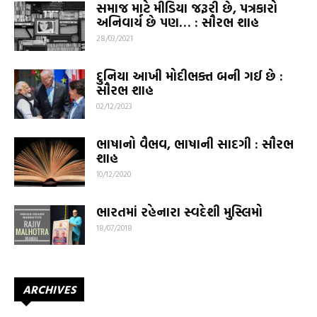
સમાજ માટે મીડિયા જરૂરી છે, પત્રકારો
અનિવાર્ય છે પણ… : સૌરભ શાહ
28/03/2021
દુનિયા આખી મોદીભક્ત બની ગઈ છે :
સૌરભ શાહ
02/12/2023
ભાષાનો વૈભવ, ભાષાની સાદગી : સૌરભ
શાહ
10/12/2020
ભારતમાં રહેનારા સ્વદેશી મુસ્લિમો
18/07/2018
ARCHIVES