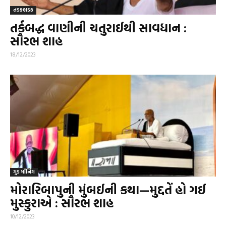
તડકભડક
તર્કબદ્ધ વાણીની ચતુરાઈથી સાવધાન :
સૌરભ શાહ
18/12/2023
ગુડ મૉર્નિંગ
મોરારિબાપુની મુંબઈની કથા—મુદ્દતેં હો ગઈ
મુસ્કુરાએ : સૌરભ શાહ
10/12/2023