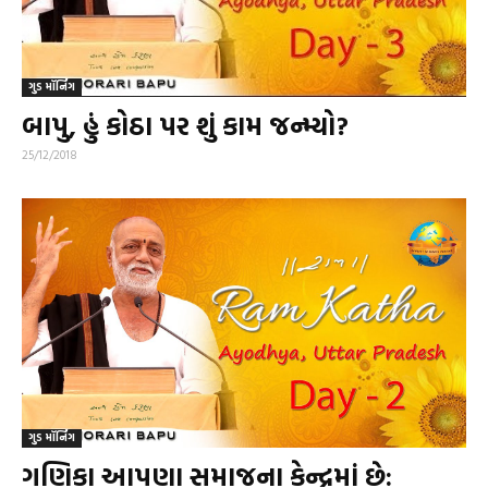
ગુડ મૉર્નિંગ
બાપુ, હું કોઠા પર શું કામ જન્મ્યો?
25/12/2018
ગુડ મૉર્નિંગ
ગણિકા આપણા સમાજના કેન્દ્રમાં છે: