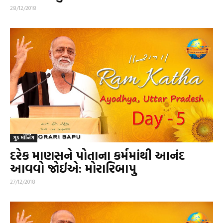
28/12/2018
ગુડ મૉર્નિંગ
દરેક માણસને પોતાના કર્મમાંથી આનંદ
આવવો જોઈએ: મોરારિબાપુ
27/12/2018