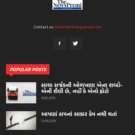
Contact us:
hisaurabhshah@gmail.com
POPULAR POSTS
સાચા સર્જકની ઓળખાણ એના શબ્દો-
એની શૈલી છે, નહીં કે એનો ફોટો
19/03/2019
આપણાં સપનાં સાકાર કેમ નથી થતાં
12/06/2019