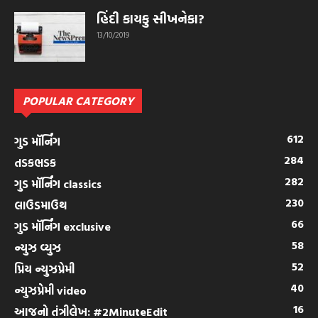
હિંદી કાયકુ સીખનેકા?
13/10/2019
POPULAR CATEGORY
612
ગુડ મૉર્નિંગ
284
તડકભડક
282
ગુડ મૉર્નિંગ classics
230
લાઉડમાઉથ
66
ગુડ મૉર્નિંગ exclusive
58
ન્યુઝ વ્યુઝ
52
પ્રિય ન્યુઝપ્રેમી
40
ન્યુઝપ્રેમી video
16
આજનો તંત્રીલેખ: #2MinuteEdit