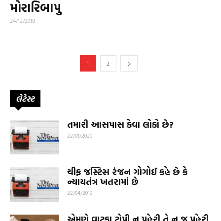
મોરારિબાપુ
24/12/2018
1
2
લેટેસ્ટ
તમારી આસપાસ કેવા લોકો છે?
22/01/2020
ચીફ જસ્ટિસ રંજન ગોગોઈ કહે છે કે
ન્યાયતંત્ર ખતરામાં છે
22/04/2019
એમણે વાટકા ટોપી ન પહેરી તે ન જ પહેરી