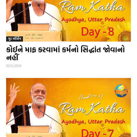
ગુડ મૉર્નિંગ
કોઈને માફ કરવામાં કર્મનો સિદ્ધાંત જોવાનો
નહીં
30/12/2018