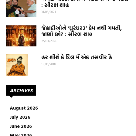
: સૌરભ શાહ
31/05/2021
જેહાદીઓને ‘ધુરંધર2’ કેમ નથી ગમતી,
જાણો છો? : સૌરભ શાહ
25/03/2026
હર શીશે કે દિલ મેં એક તસવીર હૈ
18/11/2018
ARCHIVES
August 2026
July 2026
June 2026
May 2026