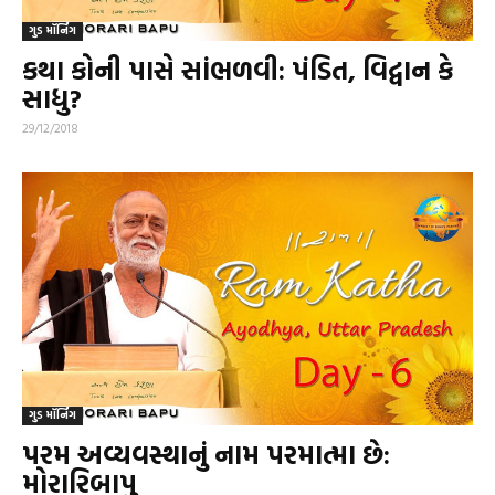
ગુડ મૉર્નિંગ
કથા કોની પાસે સાંભળવી: પંડિત, વિદ્વાન કે
સાધુ?
29/12/2018
ગુડ મૉર્નિંગ
પરમ અવ્યવસ્થાનું નામ પરમાત્મા છે:
મોરારિબાપુ