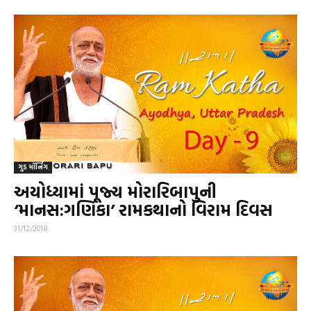
ગુડ મૉર્નિંગ
અયોધ્યામાં પૂજ્ય મોરારિબાપુની
‘માનસ:ગણિકા’ રામકથાનો વિરામ દિવસ
31/12/2018