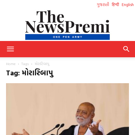
ગુજરાતી
हिन्दी
English
NewsPremi
Home
Tags
મોરારિબાપુ
Tag: મોરારિબાપુ
Gujarati