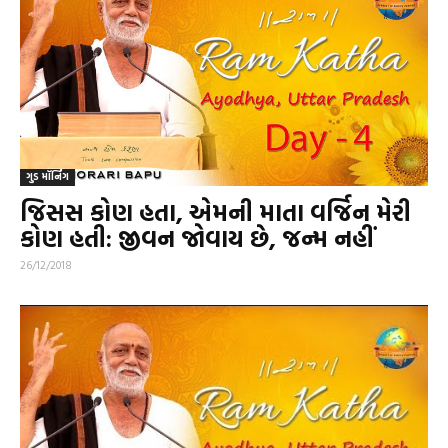
ગુડ મૉર્નિંગ
જિસસ કોણ હતા, એમની માતા વર્જિન મેરી
કોણ હતી: જીવન જોવાય છે, જન્મ નહીં
26/12/2018