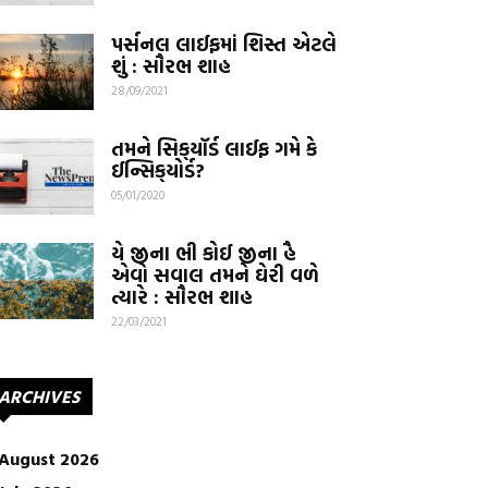
પર્સનલ લાઈફમાં શિસ્ત એટલે
શું : સૌરભ શાહ
28/09/2021
તમને સિક્‌યૉર્ડ લાઈફ ગમે કે
ઈન્સિક્‌યોર્ડ?
05/01/2020
યે જીના ભી કોઈ જીના હૈ
એવો સવાલ તમને ઘેરી વળે
ત્યારે : સૌરભ શાહ
22/03/2021
ARCHIVES
August 2026