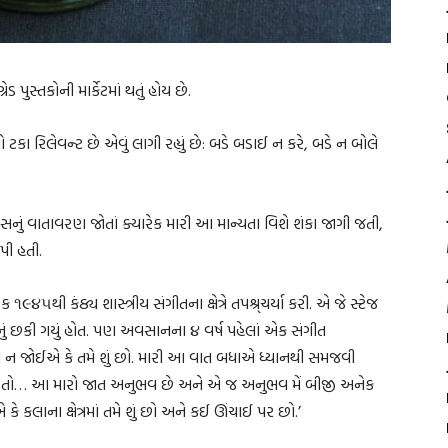
 પુસ્તકોની માર્કેટમાં થતું હોય છે.
ા રિલેવન્ટ છે એવું લાગી રહ્યું છે: બડે બડાઈ ન કરે, બડે ન બોલે
નું વાતાવરણ જોતાં ક્યારેક મારી આ માન્યતા વિશે શંકા જાગી જતી,
પી હતી.
૯૪૫થી કંઠ્ય શાસ્ત્રીય સંગીતના ક્ષેત્રે તપશ્ર્ચર્યા કરી. એ જે સ્ટેજ
યારનું છકી ગયું હોત. પણ અવસાનના ૪ વર્ષ પહેલાં એક સંગીત
ડવી ન જોઈએ કે તમે શું છો. મારી આ વાત બધાએ ધ્યાનથી સમજવી
તો… આ મારો જાત અનુભવ છે અને એ જ અનુભવ મેં બીજી અનેક
કલાના ક્ષેત્રમાં તમે શું છો અને કઈ ઊંચાઈ પર છો.’