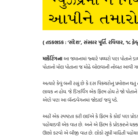
( તડકભડક : ‘સંદેશ’, સંસ્કાર પૂર્તિ. રવિવાર, ૧૮ ફે
માર્કેટિંગના
આ જમાનામાં જ્યારે પથ્થરો પણ પોતાને ડાય
પોતાનો મોલ પોતાના જ મોઢે બોલવાની નોબત આવી ગઈ 
અત્યારે કેવું બની રહ્યું છે કે દસ પિક્ચરોનું પ્રમોશન થ
લાયક ન હોય. જે ડિઝર્વિંગ એક ફિલ્મ હોય તે જો પોતાન
એણે પણ આ બૅન્ડવેગનમાં જોડાઈ જવું પડે.
અહીં એક સ્પષ્ટતા કરી લઈએ કે ફિલ્મ કે કોઈ પણ પ્ર
પહોંચાડવી એક વાત છે. અને એ ફિલ્મ કે પ્રોડક્ટને ધક્ક
ઊભો કરવો એ બીજી વાત છે. લોકો સુધી માહિતી પહોંચાડ