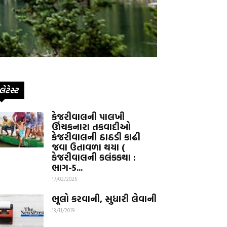
લેટેસ્ટ
કેજરીવાલની પાલખી
ઊંચકનારા તકવાદીઓ
કેજરીવાલની ઠાઠડી કાઢી
જવા ઉતાવળા થયા (
કેજરીવાલની કલંકકથા :
ભાગ-5...
17/02/2025
ભૂલો કરવાની, સુધારી લેવાની
13/11/2019