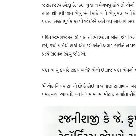
જસરાજજી કહેલું કે, ‘કલાનું જ્ઞાન મેળવવું હોય તો 
સારું શીખવી જાય એવું બની શકે અને એવું પણ બને
પ્રયત્ન નમ્રતાપૂર્વક કરવો જોઈએ અને વધુ સારું શીખ
પંડિત જસરાજે આ બે વાત તો સો ટચના સોના જેવી કહી દીધ
છો, ક્યાં પહોંચી શકો એમ છો એની ખબર કોઈને ન પડવ
પ્રત્યે સભાન રહેવું જોઈએ.
પણ આવું ક્યારે શક્ય બને? એનો ઈલાજ પણ એમની પા
‘મેં એક નિયમ રાખ્યો છે કે કોઈનાં વખાણ સાંભળવાં ન
ઘમંડ નથી આવતો. આ નિયમ મનમાં મોટાઈ સર્જાતાં રોકે 