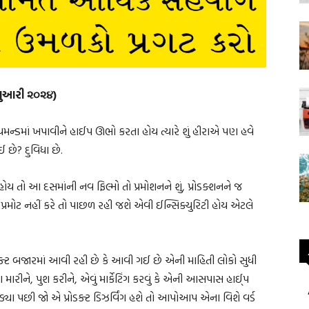
બ્રુઆરી ૨૦૨૪)
મન્ડમાં ખપાવીને હાઈપ ઊભો કરતા હોય ત્યારે શું હીરાએ પણ હવે
છે? દુવિધા છે.
તું હોય તો આ દસમાંની નવ ફિલ્મો તો પ્રમોશનને શું, પ્રોડક્શનને જ
ે પ્રમોટ નહીં કરે તો પાછળ રહી જશે એવી ઈન્સિક્યુરિટી હોય એટલે
ોડક્ટ બજારમાં આવી રહી છે કે આવી ગઈ છે એની માહિતી લોકો સુધી
ા મારીને, પુશ કરીને, એવું માર્કેટિંગ કરવું કે એની આસપાસ હાઈ્પ
્યા પછી જો એ પ્રોડક્ટ ડિઝર્વિંગ હશે તો આપોઆપ એના વિશે વર્ડ