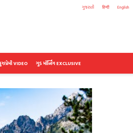
ગુજરાતી
हिन्दी
English
યુઝપ્રેમી VIDEO
ગુડ મૉર્નિંગ EXCLUSIVE