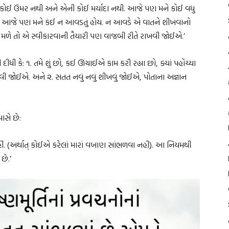
એની કોઈ ઉંમર નથી અને એની કોઈ મર્યાદા નથી. આજે પણ મને કોઈ વધુ
 કે આજે પણ મને કંઈ ન આવડતું હોય. ન આવડે એ વાતને શીખવાનો
વા મળે તો એ સ્વીકારવાની તૈયારી પણ વાજબી રીતે રાખવી જોઈએ.’
ી કે: ૧. તમે શું છો, કઈ ઊંચાઈએ કામ કરી રહ્યા છો, ક્યાં પહોંચ્યા
ી જોઈએ. અને ૨. સતત નવું નવું શીખવું જોઈએ, પોતાના અજ્ઞાન
સે છે:
હીં. (અર્થાત્ કોઈએ કરેલાં મારાં વખાણ સાંભળવા નહીં). આ નિયમથી
છે.’