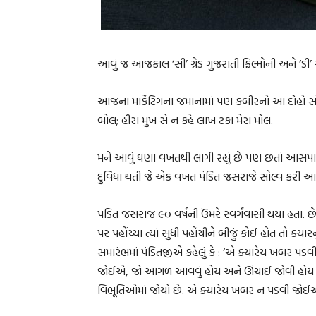
આવું જ આજકાલ ‘સી’ ગ્રેડ ગુજરાતી ફિલ્મોની અને ‘ડી’ ગ્રેડ
આજના માર્કેટિંગના જમાનામાં પણ કબીરનો આ દોહો સો ટક
બોલ; હીરા મુખ સે ન કહે લાખ ટકા મેરા મોલ.
મને આવું ઘણા વખતથી લાગી રહ્યું છે પણ છતાં આસપાસ
દુવિધા થતી જે એક વખત પંડિત જસરાજે સોલ્વ કરી આ
પંડિત જસરાજ ૯૦ વર્ષની ઉંમરે સ્વર્ગવાસી થયા હતા. છેક ૧
પર પહોંચ્યા ત્યાં સુધી પહોંચીને બીજું કોઈ હોત તો ક્
સમારંભમાં પંડિતજીએ કહેલું કે : ‘એ ક્યારેય ખબર પ
જોઈએ, જો આગળ આવવું હોય અને ઊંચાઈ જોવી હોય 
વિભૂતિઓમાં જોયો છે. એ ક્યારેય ખબર ન પડવી જોઈએ કે 