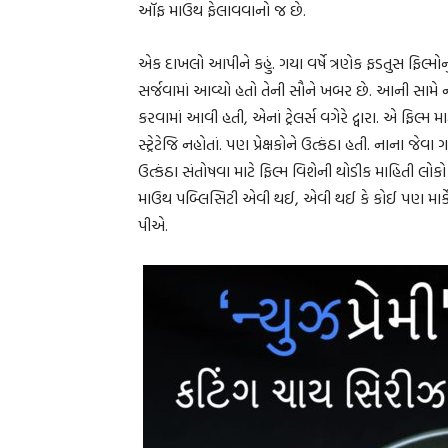
ઑફ માઉથ ફેલાવવાનો જ છે.
એક દાખલો આપીને કહું. ગયા વર્ષે ત્રણેક ફડતુસ ફિલ્મોનું
સર્જવામાં આવ્યો હતો તેની સૌને ખબર છે. આની સામે ન
કરવામાં આવી હતી, એનાં ટ્રેલર્સ વગેરે દ્વારા. એ ફિલ્મ મા
સ્ટ્રેટેજિ નહોતાં. પણ પ્રેક્ષકોને ઉત્કંઠા હતી. નાના 
ઉત્કંઠા સંતોષવા માટે ફિલ્મ વિશેની થોડીક માહિતી લ
માઉથ પબ્લિસિટી એવી થઈ, એવી થઈ કે કોઈ પણ માર્કેટિ
પીએ.