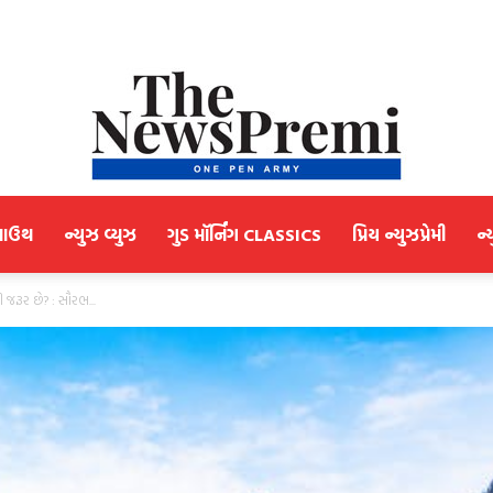
માઉથ
ન્યુઝ વ્યુઝ
ગુડ મૉર્નિંગ CLASSICS
પ્રિય ન્યુઝપ્રેમી
ન્
NewsPremi
ી જરૂર છે? : સૌરભ...
Gujarati