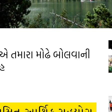
 છે એ તમારા મોઢે બોલવાની
ાહ