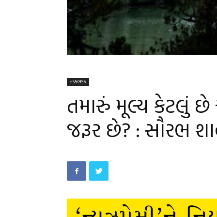
તડકભડક
તમારું મૂલ્ય કેટલું
જરૂર છે? : સૌરભ શ