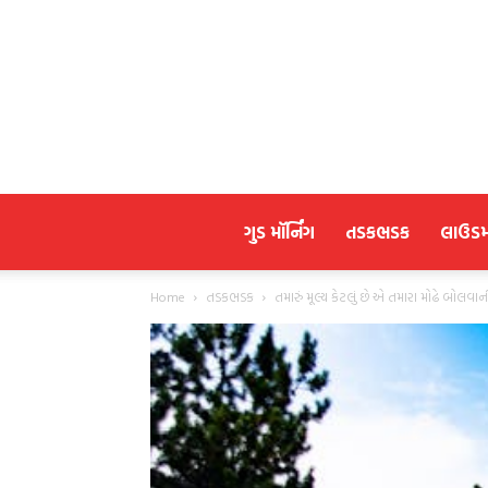
ગુડ મૉર્નિંગ
તડકભડક
લાઉડ
Home
તડકભડક
તમારું મૂલ્ય કેટલું છે એ તમારા મોઢે બોલવાન