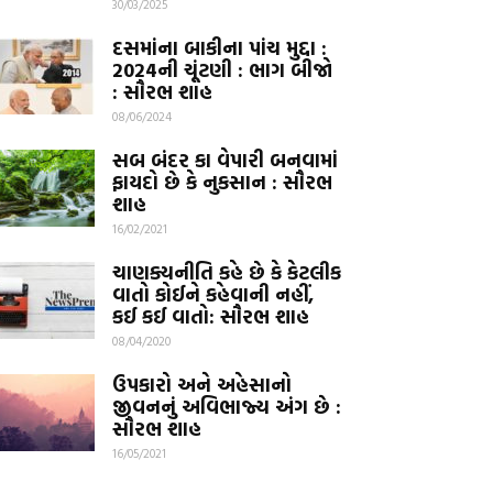
30/03/2025
દસમાંના બાકીના પાંચ મુદ્દા :
2024ની ચૂંટણી : ભાગ બીજો
: સૌરભ શાહ
08/06/2024
સબ બંદર કા વેપારી બનવામાં
ફાયદો છે કે નુકસાન : સૌરભ
શાહ
16/02/2021
ચાણક્યનીતિ કહે છે કે કેટલીક
વાતો કોઈને કહેવાની નહીં,
કઈ કઈ વાતો: સૌરભ શાહ
08/04/2020
ઉપકારો અને અહેસાનો
જીવનનું અવિભાજ્ય અંગ છે :
સૌરભ શાહ
16/05/2021