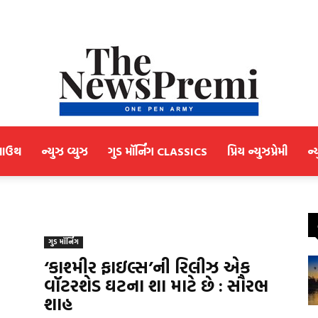
માઉથ
ન્યુઝ વ્યુઝ
ગુડ મૉર્નિંગ CLASSICS
પ્રિય ન્યુઝપ્રેમી
ન્
NewsPremi
ગુડ મૉર્નિંગ
Gujarati
‘કાશ્મીર ફાઇલ્સ’ની રિલીઝ એક
વૉટરશેડ ઘટના શા માટે છે : સૌરભ
શાહ