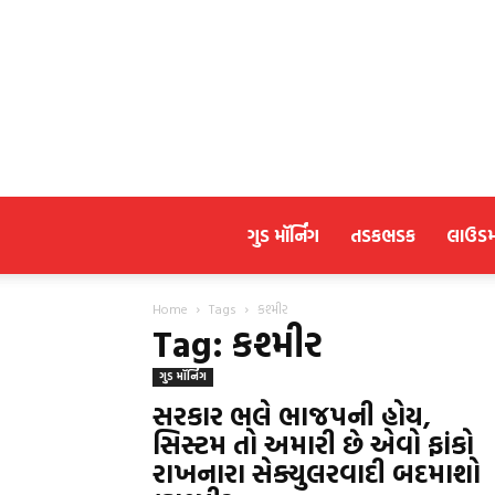
ગુડ મૉર્નિંગ
તડકભડક
લાઉડ
Home
Tags
કશ્મીર
Tag: કશ્મીર
ગુડ મૉર્નિંગ
સરકાર ભલે ભાજપની હોય,
સિસ્ટમ તો અમારી છે એવો ફાંકો
રાખનારા સેક્યુલરવાદી બદમાશો