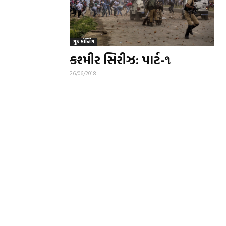
ગુડ મૉર્નિંગ
કશ્મીર સિરીઝ: પાર્ટ-૧
26/06/2018