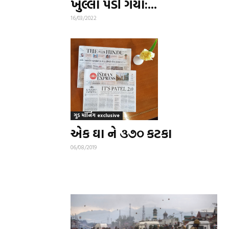
ખુલ્લા પડી ગયા:...
16/03/2022
ગુડ મૉર્નિંગ exclusive
એક ઘા ને ૩૭૦ કટકા
06/08/2019