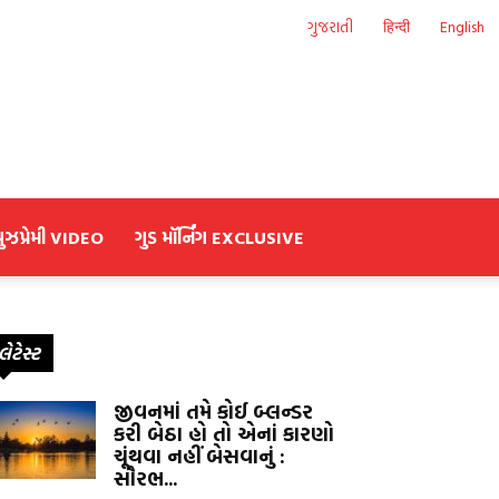
ગુજરાતી
हिन्दी
English
યુઝપ્રેમી VIDEO
ગુડ મૉર્નિંગ EXCLUSIVE
લેટેસ્ટ
જીવનમાં તમે કોઈ બ્લન્ડર
કરી બેઠા હો તો એનાં કારણો
ચૂંથવા નહીં બેસવાનું :
સૌરભ...