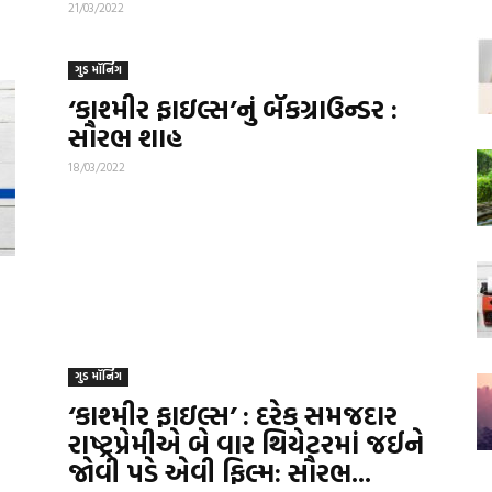
21/03/2022
ગુડ મૉર્નિંગ
‘કાશ્મીર ફાઇલ્સ’નું બૅકગ્રાઉન્ડર :
સૌરભ શાહ
18/03/2022
ગુડ મૉર્નિંગ
‘કાશ્મીર ફાઇલ્સ’ : દરેક સમજદાર
રાષ્ટ્રપ્રેમીએ બે વાર થિયેટરમાં જઈને
જોવી પડે એવી ફિલ્મ: સૌરભ...