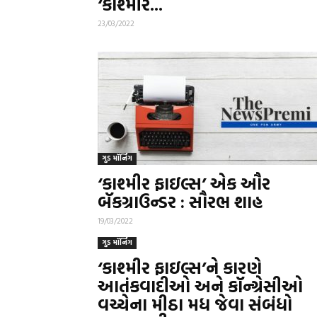
‘કાશ્મીર...
23/03/2022
ગુડ મૉર્નિંગ
‘કાશ્મીર ફાઇલ્સ’ એક ઔર
બૅકગ્રાઉન્ડર : સૌરભ શાહ
19/03/2022
ગુડ મૉર્નિંગ
‘કાશ્મીર ફાઇલ્સ’ને કારણે
આતંકવાદીઓ અને કૉન્ગ્રેસીઓ
વચ્ચેના મીઠા મધ જેવા સંબંધો