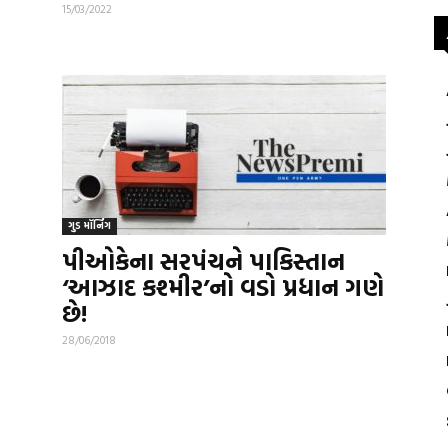
15/03/2022
ગુડ મૉર્નિંગ
પીઓકેના સરપંચને પાકિસ્તાન
‘આઝાદ કશ્મીર’નો વડો પ્રધાન ગણે
છે!
28/06/2018