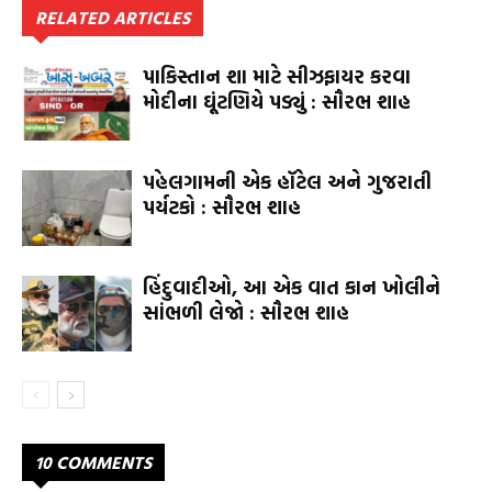
RELATED ARTICLES
પાકિસ્તાન શા માટે સીઝફાયર કરવા
મોદીના ઘૂંટણિયે પડ્યું : સૌરભ શાહ
પહેલગામની એક હૉટેલ અને ગુજરાતી
પર્યટકો : સૌરભ શાહ
હિંદુવાદીઓ, આ એક વાત કાન ખોલીને
સાંભળી લેજો : સૌરભ શાહ
10 COMMENTS