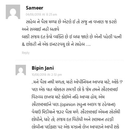
Sameer
04/08/2018 At 8:25 am
સાહેબ ને પૈસા મળ્યા છે એટલે ઈ તો સંજુ ના વખાણ જ કરશે
અને સચ્ચાઈ નહી બતાવે
બાકી સંજય દંત કેવો વ્યક્તિ છે ઈ બધા જાણે છે એની પહેલી પત્ની
& છોકરી નો એક ઇનટરવયુ લો ને સાહેબ …..
Reply
Bipin Jani
10/08/2018 At 2:53 pm
..મને પૈસા નથી મળતા, મારો ઓપીનિયન આપવા માટે, ઓકે !?
પણ એક વાત ચોક્કસ સમઝી લો કે જેમ તમને સૌરભભાઈ
વિરુધ્ધ લખવા માટે કોઈએ નહિ આપ્યા હોય, એમ
સૌરભભાઈને પણ..(opinion સહુના અલગ જ રહેવાના)
વેચાઉ મિડીયાને જરૂર પૈસા મળે. સૌરભભાઈ એમના સોર્સથી
શોધીને, ધારે તો; સંજય દત્ત વિરોધી અને સલમાન તરફી
લોબીના પર્દાફાશ પર એક મઝાનો લેખ આપણને આપી શકે