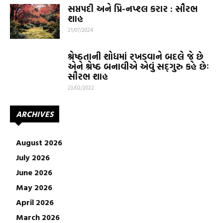
સપ્તપદી અને પ્રિ-નપ્શ્લ કરાર : સૌરભ
શાહ
21/07/2024
શ્રેષ્ઠતાની શોધમાં રખડવાને બદલે જે છે
એને શ્રેષ્ઠ બનાવીએ એવું સદ્‌ગુરુ કહે છેઃ
સૌરભ શાહ
23/02/2022
ARCHIVES
August 2026
July 2026
June 2026
May 2026
April 2026
March 2026