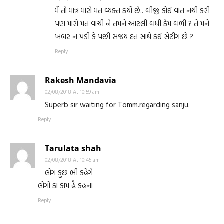
મેં તો માત્ર મારો મત વ્યક્ત કર્યો છે.. બીજી કોઈ વાત નથી કરી
પણ મારો મત વાંચી ને તમને આટલી બધી કેમ બળી ? તે મને
ખબર ન પડી કે પછી સંજય દત્ત સાથે કંઈ સેટીગ છે ?
Reply
Rakesh Mandavia
02/08/2018 At 10:59 am
Superb sir waiting for Tomm.regarding sanju.
Reply
Tarulata shah
02/08/2018 At 10:45 am
લોગ કુછ ભી કહેંગે
લોગોં કા કામ હૈ કહના
Reply