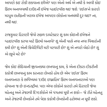
આપણે કંઇ રોકી શકવાના છીએ? પણ એનો અર્થ એ નથી કે આવી કોઇ
ફિલ્મ બનાવવાથી દાઉદની ઈમેજ વ્હાઈટવૉશ થઇ જશે. ‘રઈસ’ને કારણે
મરહૂમ લતીફની ખરાબ ઈમેજ આપણા લોકોના મનમાંથી દૂર થઇ? ના,
નથી થઇ.
રાજકુમાર હિરાણી જેવો સફળ ડાયરેક્‍ટર શું કામ કોઇની ઈમેજને
વ્હાઇટવૉશ કરવા માટે ફિલ્મો બનાવે? શું એની પાસે નવા નવા વિચારોની
કમી છે? શું એની ક્રિયેટિવિટી મરી પરવારી છે? શું એ નવરો બેઠો છે? શું
એ ભૂખે મરે છે?
જેમ કોઇ શેઠિયાની જીવનકથા લખવાનું કામ, કે એના દીકરા-દીકરીની
કંકોત્રી લખવાનું કામ કરનારા લેખકો હોય છે એમ ‘રઈસ’ ફિલ્મ
બનાવનારા કે ભવિષ્યમાં ‘દાઉદ ઇબ્રાહિમ’ ફિલ્મ બનાવનારાઓ પણ
હોવાના જ છે ઇન્ડસ્ટ્રીમાં. પણ એવા લોકોને કારણે તમે હિરાણી જેવા
મહેનતુ અને તેજસ્વી દિગ્દર્શકોને એ પંગતમાં મૂકી ન શકો— જે રીતે મહેનતુ
અને તેજસ્વી લેખકોને તમે પેલા કંકોત્રી લેખકોની હરોળમાં ન મૂકી શકો.