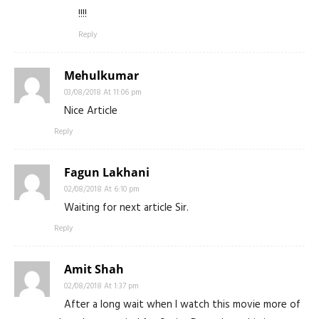
!!!!
Reply
Mehulkumar
03/08/2018 At 11:06 pm
Nice Article
Reply
Fagun Lakhani
02/08/2018 At 6:10 pm
Waiting for next article Sir.
Reply
Amit Shah
02/08/2018 At 1:37 pm
After a long wait when I watch this movie more of