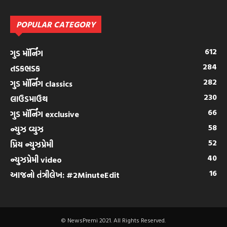
POPULAR CATEGORY
612
ગુડ મૉર્નિંગ
284
તડકભડક
282
ગુડ મૉર્નિંગ classics
230
લાઉડમાઉથ
66
ગુડ મૉર્નિંગ exclusive
58
ન્યુઝ વ્યુઝ
52
પ્રિય ન્યુઝપ્રેમી
40
ન્યુઝપ્રેમી video
16
આજનો તંત્રીલેખ: #2MinuteEdit
© NewsPremi 2021. All Rights Reserved.