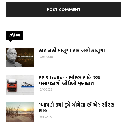
લેટેસ્ટ
હાર નહીં માનૂંગા રાર નહીં ઠાનૂંગા
17/08/2018
EP 5 trailer : સૌરભ શાહે જય
વસાવડાની લીધેલી મુલાકાત
10/10/2023
‘આપણે ક્યાં દૂધે ધોયેલા છીએ’: સૌરભ
શાહ
20/11/2022