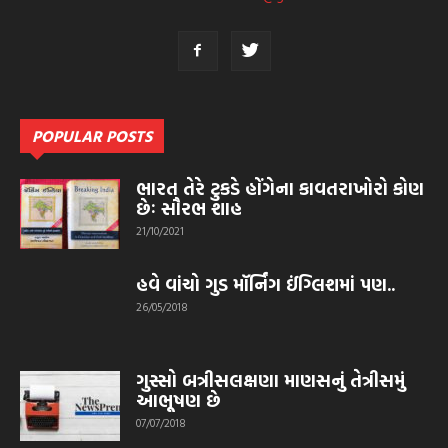
POPULAR POSTS
ભારત તેરે ટુકડે હોંગેના કાવતરાખોરો કોણ
છેઃ સૌરભ શાહ
21/10/2021
હવે વાંચો ગુડ મૉર્નિંગ ઈંગ્લિશમાં પણ..
26/05/2018
ગુસ્સો બત્રીસલક્ષણા માણસનું તેત્રીસમું
આભૂષણ છે
07/07/2018