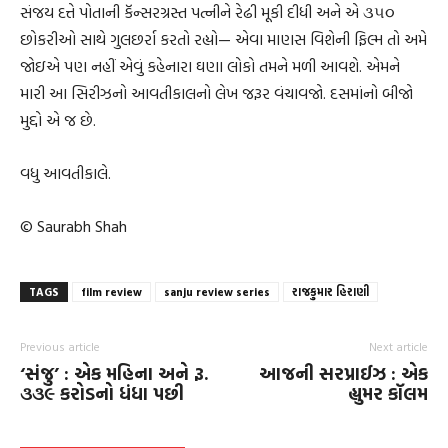
સંજય દત્તે પોતાની કૅન્સરગ્રસ્ત પત્નીને રેઢી મૂકી દીધી અને એ ૩૫૦
છોકરીઓ સાથે ગુલછર્રા કરતો રહ્યો— એવા માણસ વિશેની ફિલ્મ તો અમે
જોઇએ પણ નહીં એવું કહેનારા ઘણા લોકો તમને મળી આવશે. એમને
મારી આ સિરીઝનો આવતીકાલનો લેખ જરૂર વંચાવજો. દસમાંનો બીજો
મુદ્દો એ જ છે.
વધુ આવતીકાલે.
© Saurabh Shah
TAGS
film review
sanju review series
રાજકુમાર હિરાણી
Previous article
Next article
‘સંજુ’ : એક મહિના અને રૂ.
આજની સરપ્રાઈઝ : એક
૩૩૯ કરોડનો ધંધા પછી
હ્યુમર કૉલમ