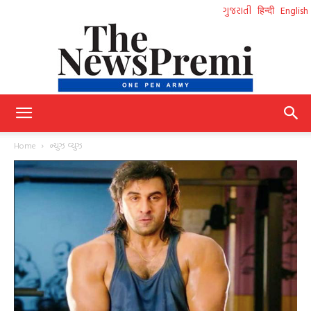
ગુજરાતી
हिन्दी
English
NewsPremi
Home
ન્યુઝ વ્યુઝ
Gujarati