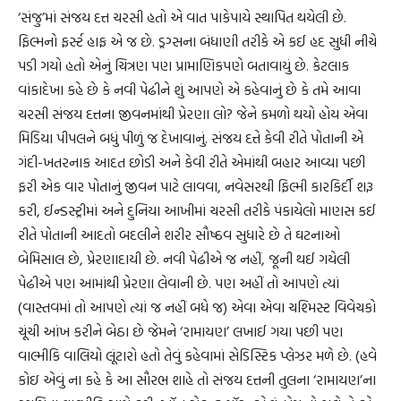
‘સંજુ’માં સંજય દત્ત ચરસી હતો એ વાત પાકેપાયે સ્થાપિત થયેલી છે.
ફિલ્મનો ફર્સ્ટ હાફ એ જ છે. ડ્રગ્સના બંધાણી તરીકે એ કઈ હદ સુધી નીચે
પડી ગયો હતો એનું ચિત્રણ પણ પ્રામાણિકપણે બતાવાયું છે. કેટલાક
વાંકાદેખા કહે છે કે નવી પેઢીને શું આપણે એ કહેવાનું છે કે તમે આવા
ચરસી સંજય દત્તના જીવનમાંથી પ્રેરણા લો? જેને કમળો થયો હોય એવા
મિડિયા પીપલને બધું પીળું જ દેખાવાનું. સંજય દત્તે કેવી રીતે પોતાની એ
ગંદી-ખતરનાક આદત છોડી અને કેવી રીતે એમાંથી બહાર આવ્યા પછી
ફરી એક વાર પોતાનું જીવન પાટે લાવવા, નવેસરથી ફિલ્મી કારકિર્દી શરૂ
કરી, ઈન્ડસ્ટ્રીમાં અને દુનિયા આખીમાં ચરસી તરીકે પંકાયેલો માણસ કઈ
રીતે પોતાની આદતો બદલીને શરીર સૌષ્ઠવ સુધારે છે તે ઘટનાઓ
બેમિસાલ છે, પ્રેરણાદાયી છે. નવી પેઢીએ જ નહીં, જૂની થઈ ગયેલી
પેઢીએ પણ આમાંથી પ્રેરણા લેવાની છે. પણ અહીં તો આપણે ત્યાં
(વાસ્તવમાં તો આપણે ત્યાં જ નહીં બધે જ) એવા એવા ચશ્મિસ્ટ વિવેચકો
ચૂંચી આંખ કરીને બેઠા છે જેમને ‘રામાયણ’ લખાઈ ગયા પછી પણ
વાલ્મીકિ વાલિયો લૂંટારો હતો તેવું કહેવામાં સેડિસ્ટિક પ્લેઝર મળે છે. (હવે
કોઇ એવું ના કહે કે આ સૌરભ શાહે તો સંજય દત્તની તુલના ‘રામાયણ’ના