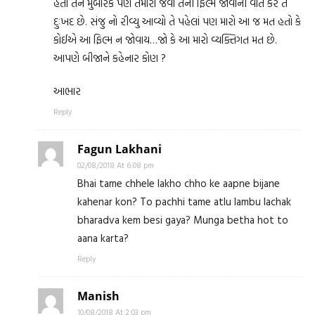
હતો તેને મુબારક પણ તમારા જેવા તેની ફિલ્મ જોવાની વાત કરે તે
દુઃખદ છે. સંજુ નો રીવ્યુ આવ્યો તે પહેલાં પણ મારો આ જ મત હતો કે
કોઈએ આ ફિલ્મ ન જોવાય…જો કે આ મારો વ્યક્તિગત મત છે.
આપણે બીજાને કહેનાર કોણ ?
આભાર
Reply
Fagun Lakhani
02/08/2018 At 6:08 pm
Bhai tame chhele lakho chho ke aapne bijane
kahenar kon? To pachhi tame atlu lambu lachak
bharadva kem besi gaya? Munga betha hot to
aana karta?
Reply
Manish
10/08/2018 At 2:03 pm