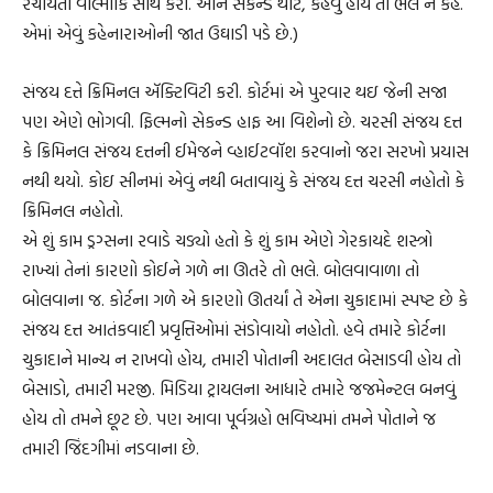
રચયિતા વાલ્મીકિ સાથે કરી. ઑન સેકન્ડ થૉટ, કહેવું હોય તો ભલે ને કહે.
એમાં એવું કહેનારાઓની જાત ઉઘાડી પડે છે.)
સંજય દત્તે ક્રિમિનલ ઍક્‍ટિવિટી કરી. કોર્ટમાં એ પુરવાર થઇ જેની સજા
પણ એણે ભોગવી. ફિલ્મનો સેકન્ડ હાફ આ વિશેનો છે. ચરસી સંજય દત્ત
કે ક્રિમિનલ સંજય દત્તની ઈમેજને વ્હાઈટવૉશ કરવાનો જરા સરખો પ્રયાસ
નથી થયો. કોઇ સીનમાં એવું નથી બતાવાયું કે સંજય દત્ત ચરસી નહોતો કે
ક્રિમિનલ નહોતો.
એ શું કામ ડ્રગ્સના રવાડે ચડ્યો હતો કે શું કામ એણે ગેરકાયદે શસ્ત્રો
રાખ્યાં તેનાં કારણો કોઈને ગળે ના ઊતરે તો ભલે. બોલવાવાળા તો
બોલવાના જ. કોર્ટના ગળે એ કારણો ઊતર્યાં તે એના ચુકાદામાં સ્પષ્ટ છે કે
સંજય દત્ત આતંકવાદી પ્રવૃત્તિઓમાં સંડોવાયો નહોતો. હવે તમારે કોર્ટના
ચુકાદાને માન્ય ન રાખવો હોય, તમારી પોતાની અદાલત બેસાડવી હોય તો
બેસાડો, તમારી મરજી. મિડિયા ટ્રાયલના આધારે તમારે જજમેન્ટલ બનવું
હોય તો તમને છૂટ છે. પણ આવા પૂર્વગ્રહો ભવિષ્યમાં તમને પોતાને જ
તમારી જિંદગીમાં નડવાના છે.