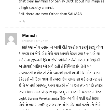
that clear my mind for Sanjay Dutt about his image as
c high society criminal.
Still there are two Other than SALMAN.
Reply
Manish
02/08/2018 At 1:27 pm
કોઈ પણ નીચ હરકત ને આવી રીતે જસ્ટીફાય કરવું કેટલું યોગ્ય
? સંજય દત્ત જેવો હોય તેવો પણ આપણે કેટલા ટકા ? આપણે શા
માટે તેના જીવનની ફિલ્મ જોવી જોઈએ ? તેની સંગત તો દેશદ્રોહી
આતંકવાદી માફિયા ઓ સાથે હતી તે નિર્વિવાદ છે. તેનો બાપ
રાજકારણી ન હોત તો તેને ક્યારની ફાંસી આપી દિધી હોત. આવા
કેરેક્ટર્સ ની ફિલ્મ જોવાની તમારા જેવા લેખક શા માટે ભલામણ કરે
છે તે જ નથી સમજાતું. આવા માણસો ની પાછળ લખવા માટે તમારા
જેવા લેખક સમય વેડફે છે ખૂબ જ દુઃખદ લાગે છે. ૨૦૧૪ માં The
Light Swami Vivekananda ફિલ્મ આવી ને જતી રહી કેટલા
લોકો ને ખબર હતી? હું સંજય દત્ત નો વિરોધ નથી કરતો , તે જેવો