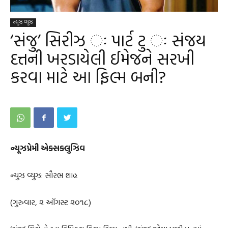
ન્યુઝ વ્યુઝ
‘સંજુ’ સિરીઝ ઃ પાર્ટ ટુ ઃ સંજય
દત્તની ખરડાયેલી ઈમેજને સરખી
કરવા માટે આ ફિલ્મ બની?
ન્યૂઝપ્રેમી એક્‍સક્‍લુઝિવ
ન્યુઝ વ્યુઝ: સૌરભ શાહ
(ગુરુવાર, ૨ ઑગસ્ટ ૨૦૧૮)