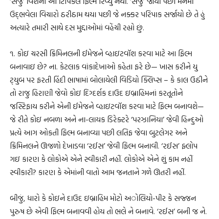
‘સંજુ’ વિશેનો આ ટિપિકલ ફિલ્મ રિવ્યુ નથી. ‘સંજુ’ જોયા પછી મનમાં
ઉદ્‍ભવેલા વિચારો ઠરીઠામ થયા પછી જે નક્કર પરિપાક સર્જાયો છે તે હું
અત્યારે તમારી સાથે દસ મુદ્દાઓમાં વહેંચી રહ્યો છું.
૧. કોઇ ચરસી ક્રિમિનલની ઈમેજને વ્હાઇટવૉશ કરવા માટે આ ફિલ્મ
બનાવાઇ છે? ના. કેટલાક વાંકાદેખાઓ કહેતા ફરે છે— ખાસ કરીને યુ
ટ્‍યુબ પર ફરતી હિંદી ભાષામાં બોલાયેલી વિડિયો ક્લિપ્સ – કે કાલ ઉઠીને
તો રાજુ હિરાણી જેવો કોઇ દિગ્દર્શક દાઉદ ઇબ્રાહિમનાં કરતૂતોને
જસ્ટિફાય કરીને એની ઈમેજને વ્હાઇટવૉશ કરવા માટે ફિલ્મ બનાવશે—
જે રીતે કોઇ નબળા અને ના-લાયક ડિરેક્‍ટરે ‘પરઝાનિયા’ જેવી હિન્દુઓ
પ્રત્યે આગ ઓકતી ફિલ્મ બનાવ્યા પછી લતિફ જેવા બુટલેગર અને
ક્રિમિનલને ઊજળો દેખાડવા ‘રઈસ’ જેવી ફિલ્મ બનાવી. ‘રઈસ’ ફ્લોપ
ગઇ કારણ કે લોકોએ એને સ્વીકારી નહીં. લોકોએ એને શું કામ નહીં
સ્વીકારી? કારણ કે એમાંની વાતો આમ જનતાને ગળે ઊતરી નહીં.
બીજું, ધારો કે કોઇને દાઉદ ઇબ્રાહિમ મોટો અોલિયો-પીર કે સજ્જન
પુરુષ છે એવી ફિલ્મ બનાવવી હોય તો ભલે ને બનાવે. ‘રઈસ’ બની જ ને.