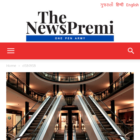
ગુજરાતી
हिन्दी
English
NewsPremi
Home
તડકભડક
Gujarati