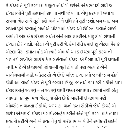
કે ઈચ્છાને પૂરી કરવા માટે જીવ નીચોવી દઈએ. એક સામટી બઘી જ
ઈચ્છાઓને પૂરી કરવાનાં સપનાં નથી જોવાનાં. એવું કરવાથી બધાં જ
સપનાં એક સાથે તૂટી જશે અને એને લીધે તમે તૂટી જશો. વન બાઈ વન
સપનાં પૂરાં કરવાનું રાખીએ. પોટલામાં ઈચ્છાઓ ઉમેરતાં જવાને બદલે
એમાંની એક એક ઈચ્છા લઈને એને સાકાર કરીએ. મોટું ટીવી લેવાની
ઈચ્છા છે? ચાલો, પહેલાં એ પૂરી કરીએ. કેવી રીતે કમાઈ શું એટલા પૈસા?
એટલા પૈસા કમાતા હોઈએ ત્યારે એમાંથી આ ડ ઈચ્છા પૂરી કરવાની
ગણતરી રાખીએ. બાઈક કે કાર લેવાની ઈચ્છા એ પૈસામાંથી પૂરી થવાની
નથી. માટે એ ઈચ્છાઓ જો જન્મી ચૂકી હોય તો પણ અત્યારે એને
વાગોળવાની નહીં. બહેતર તો એ છે કે બીજી ઈચ્છાઓ જન્મી જ ન હોતી
જેથી આ-વાળી ઈચ્છાને પૂરી કરવા માટે જી-જાનથી કામ કરી શકીએ. પણ
ઈચ્છાઓનું જન્મવું – ન જન્મવું ઘણી વખત આપણા તાબામાં નથી હોતું.
આપણા કાબૂમાં માત્ર એટલું જ હોય છે કે બાકીની ઈચ્છાઆપણે
ઓબ્સેશન બનતાં રોકીએ, વળગણ
બની જતાં રોકીએ જેથી છેવટે એ
ટાઈમ એકાદ બે ઈચ્છા પર કોન્સન્ટ્રેટ કરીને એને પૂરી કરવા માટે તમામ
પ્રયત્નો કરીએ અને એ પ્રયત્નોનું જે પરિણામ આવે તેને સ્વીકારી લઈને