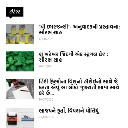
લેટેસ્ટ
‘ધી ઇમરજન્સી’- અનુવાદકની પ્રસ્તાવના:
સૌરભ શાહ
17/08/2023
શું ખરેખર જિંદગી એક સ્ટ્રગલ છે? :
સૌરભ શાહ
30/01/2021
હિંદી ફિલ્મોના વિલનો હીરોઈનો સાથે જે
કરતા એવું આ લોકો ગુજરાતી ભાષા સાથે
કરે છે...
16/07/2020
ભાજપને કૂર્તો, વિપક્ષને ધોતિયું
24/08/2018