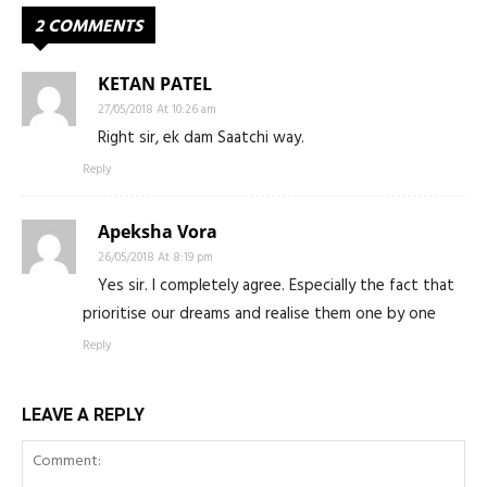
2 COMMENTS
KETAN PATEL
27/05/2018 At 10:26 am
Right sir, ek dam Saatchi way.
Reply
Apeksha Vora
26/05/2018 At 8:19 pm
Yes sir. I completely agree. Especially the fact that
prioritise our dreams and realise them one by one
Reply
LEAVE A REPLY