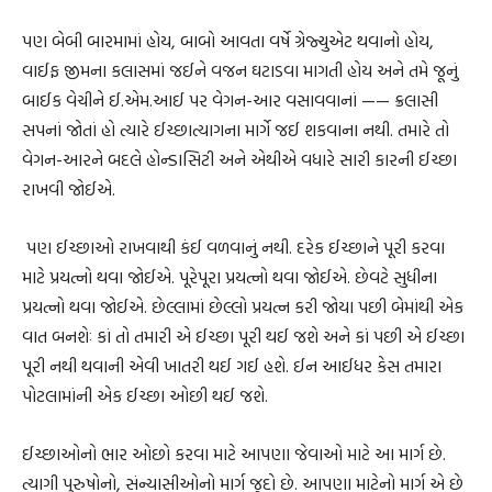
પણ બેબી બારમામાં હોય, બાબો આવતા વર્ષે ગ્રેજ્યુએટ થવાનો હોય,
વાઈફ જીમના કલાસમાં જઈને વજન ઘટાડવા માગતી હોય અને તમે જૂનું
બાઈક વેચીને ઈ.એમ.આઈ પર વેગન-આર વસાવવાનાં —— ક્રલાસી
સપનાં જોતાં હો ત્યારે ઈચ્છાત્યાગના માર્ગે જઈ શકવાના નથી. તમારે તો
વેગન-આરને બદલે હોન્ડાસિટી અને એથીએ વધારે સારી કારની ઈચ્છા
રાખવી જોઈએ.
પણ ઈચ્છાઓ રાખવાથી કંઈ વળવાનું નથી. દરેક ઈચ્છાને પૂરી કરવા
માટે પ્રયત્નો થવા જોઈએ. પૂરેપૂરા પ્રયત્નો થવા જોઈએ. છેવટે સુધીના
પ્રયત્નો થવા જોઈએ. છેલ્લામાં છેલ્લો પ્રયત્ન કરી જોયા પછી બેમાંથી એક
વાત બનશેઃ કાં તો તમારી એ ઈચ્છા પૂરી થઈ જશે અને કાં પછી એ ઈચ્છા
પૂરી નથી થવાની એવી ખાતરી થઈ ગઈ હશે. ઈન આઈધર કેસ તમારા
પોટલામાંની એક ઈચ્છા ઓછી થઈ જશે.
ઈચ્છાઓનો ભાર ઓછો કરવા માટે આપણા જેવાઓ માટે આ માર્ગ છે.
ત્યાગી પુરુષોનો, સંન્યાસીઓનો માર્ગ જુદો છે. આપણા માટેનો માર્ગ એ છે