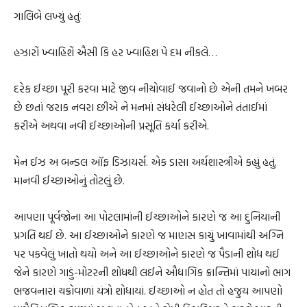
ગાલિબે લખ્યું હતુઃં
હઝારોં ખ્વાહિશેં ઐસી કિ હર ખ્વાહિશ પે દમ નીકલે…
દરેક ઈચ્છા પૂરી કરવા માટે જીવ નીચોવાઈ જવાનો છે એની તમને ખબર
છે છતાં જરાક નવરા છીએ ને મનમાં સંધરેલી ઈચ્છાઓને તંતાઈમાં
કરીએ અથવા નવી ઈચ્છાઓની પ્રસૂતિ કર્યા કરીએ.
મેન ઈઝ અ બન્ડલ ઑફ ડિઝાયર્સ. એક ડાસા અર્થશાસ્ત્રીએ કહ્યું હતું.
માનવી ઈચ્છાઓનું તોટલું છે.
આપણા પૂર્વજોના આ પોટલામાંની ઈચ્છાઓને કારણે જ આ દુનિયાની
પ્રગતિ થઈ છે. આ ઈચ્છાઓને કારણે જ માણસ કાચું ખાવામાંથી અગ્નિ
પર પકવેલું ખાતો થયો અને આ ઈચ્છાઓને કારણે જ પૈડાની શોધ થઈ
જેને કારણે ગાડું-મોટરની શોધથી લઈને ઔદ્યાગિક ક્રાન્તિમાં પાયાનો ભાગ
ભજવનારાં ચક્રોવાળાં યંત્રો શોધાયાં. ઈચ્છાઓ ન હોત તો હજુય આપણો