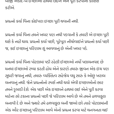
બીજી એકાદ-બે ઇચ્છાઓ હાથમાં લઈને એને પૂરી કરવાની કોશિશ
કરીએ.
પ્રયત્નો કર્યા વિના કોઈપણ ઇચ્છા પૂરી થવાની નથી.
પ્રયત્નો કર્યા વિના તમને ખબર પણ નથી પડવાની કે તમારી એ ઇચ્છા પૂરી
થશે કે નહીં થાય. પ્રયત્નો કર્યા પછી, પૂરેપૂરા નીચોવાઈને પ્રયત્નો કર્યા પછી
જ, કઈ ઇચ્છાનું પરિણામ શું આવવાનું છે એની ખબર પડે.
પ્રયત્નો કર્યા વિના પોટલામાં પડી રહેલી ઈચ્છાઓ નર્યો પલાયનવાદ છે
મનમાં ઈચ્છાઓ રમ્યા કરતી હોય એને કારણે તમારું જીવન એક ઇંચ પણ
સુધરી જવાનું નથી, તમારું વ્યક્તિત્વ સહેજેય વધુ સારું કે ઓછું ખરાબ
બનવાનું નથી. જેને પ્રયત્નોનો સ્પર્શ નથી થયો એવી ઇચ્છાઓનો ભાર
તમને ડૂબાડી દેશે. એક પછી એક ઇચ્છાને હાથમાં લઈ એને પૂરી કરવા
માટેના સો ટકાના પ્રયત્નો પછી જે પરિણામ આવે છે એ તમને હળવાફુલ
બનાવી દે છે અને જ્યારે તમે હળવાફુલ બની જાઓ છો ત્યારે પોટલામાંની
એક ઔર ઇચ્છાનું પરિણામ આવે એનો પ્રયત્ન કરવા માટે થનગનતા થઈ