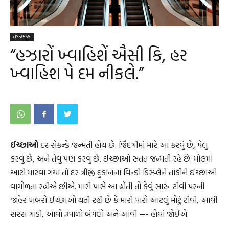
તડકભડક
“હઝારોં ખ્વાહિશેં ઐસી કિ, હર
ખ્વાહિશ પે દમ નીકલે.”
ઈચ્છાઓ
દર સેકન્ડે જન્મતી હોય છે. જિંદગીમાં મારે આ કરવું છે, પેલુ
કરવું છે, અને તેવું પણ કરવું છે. ઈચ્છાઓ સતત જન્મતી રહે છે. મોલમાં
આંટો મારવા ગયા તો દર ત્રીજી દુકાનના વિન્ડો ડિસ્પ્લેને તાકીને ઈચ્છાઓ
વાગોળતા રહીએ છીએ. મારી પાસે આ હોતી તો કેવું સારું. ટીવી પરની
જાહેર ખબરો ઈચ્છાઓ થતી રહી છે કે મારી પાસે આટલું મોટું ટીવી, આવી
સરસ ગાડી, આવો રૂપાળો બંગલો અને આવી —- હોવાં જોઈએ.