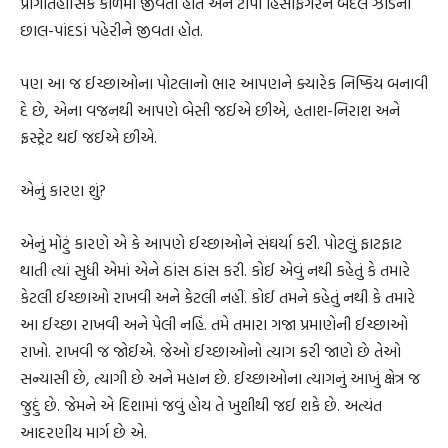
પ્રાગૈતિહાસિક કાળમાં જીવતા હોત અને ટોપી હિસફિગરને બદલે ઝાડની
છાલ-પાંદડાં પહેરીને જીવતા હોત.
પણ આ જ ઈચ્છાઓના પોટલાનો ભાર આપણને ક્યારેક નિષ્કિય બનાવી
દે છે, એના વજનથી આપણે બેસી જઈએ છીએ, હતાશ-નિરાશ અને
ફ્રસ્ટ્રેટ થઈ જઈએ છીએ.
એનું કારણ શું?
એનું મોટું કારણે એ કે આપણે ઈચ્છાઓને સંઘર્યા કરી. પોટલું ફાટફાટ
થાતી ત્યાં સુધી એમાં એને ઠાંસ ઠાંસ કરી. કોઈ એવું નથી કહેતું કે તમારે
કેટલી ઈચ્છાઓ રાખવી અને કેટલી નહીં. કોઈ તમને કહેતું નથી કે તમારે
આ ઈચ્છા રાખવી અને પેલી નહિં. તમે તમારા ગજા પ્રમાણેની ઈચ્છાઓ
રાખો. રાખવી જ જોઈએ. જેઓ ઈચ્છાઓનો ત્યાગ કરી જાણે છે તેઓ
સન્યાસી છે, ત્યાગી છે અને મહાન છે. ઈચ્છાઓના ત્યાગનું આખું ક્ષેત્ર જ
જુદું છે. જેમને એ દિશામાં જવું હોય તે ખુશીથી જઈ શકે છે. અત્યંત
આદરણીય માર્ગ છે એ.