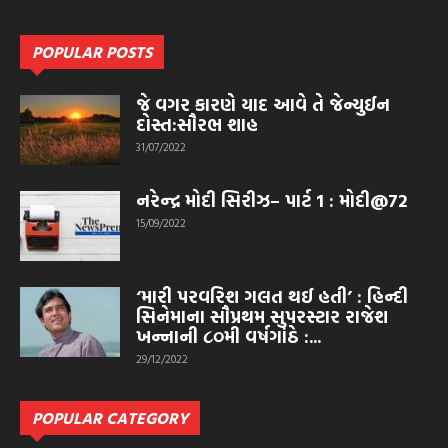
POPULAR POSTS
જે વગર કારણે યાદ આવે તે જેન્યુઈન
દોસ્ત:સૌરભ શાહ
31/07/2022
નરેન્દ્ર મોદી સિરીઝ– પાર્ટ ‍‍1 : મોદી@72
15/09/2022
‘મારી પરવરિશ ગલત થઈ હતી’ : હિન્દી
સિનેમાના સૌપ્રથમ સુપરસ્ટાર રાજેશ
ખન્નાની ૮૦મી વર્ષગાંઠે :...
29/12/2022
POPULAR CATEGORY