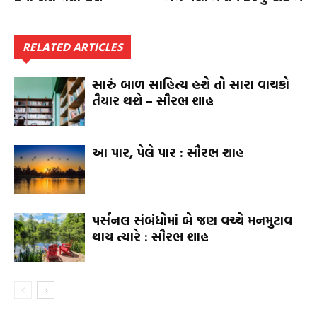
RELATED ARTICLES
સારું બાળ સાહિત્ય હશે તો સારા વાચકો
તૈયાર થશે – સૌરભ શાહ
આ પાર, પેલે પાર : સૌરભ શાહ
પર્સનલ સંબંધોમાં બે જણ વચ્ચે મનમુટાવ
થાય ત્યારે : સૌરભ શાહ