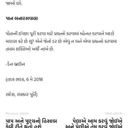
જાઓ છો.
પાન બનારસવાલા
પોતાની ઈચ્છા પૂરી કરવા માટે પ્રયત્નો કરવામાં મહેનત કરવાને બદલે
માણસ કરે છે શું? એને જેનો ડર છે એવું ન બને એવા પ્રયત્નો કરવામાં
તમામ શક્તિઓ ખર્ચી નાખે છે.
-ડેન બ્રાઉન
(તડક ભડક, 6 મે 2018
સંદેશ, સંસ્કાર પૂર્તિ)
Previous article
Next article
પાપ અને પુણ્યનો હિસાબ
પેલાએ આમ કરવું જોઈએ
કેવી રીતે થતો હશે
અને પેલીએ તેમ કરવું જોઈએ