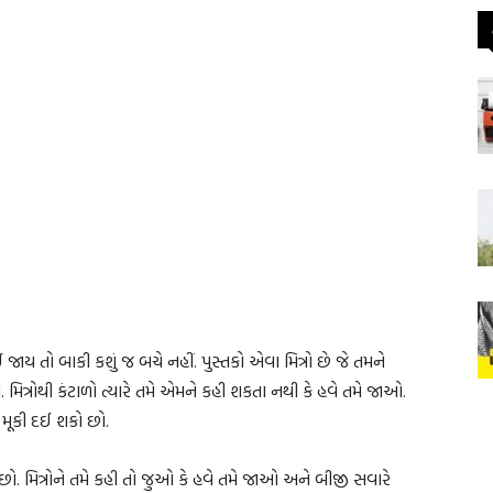
ઈ જાય તો બાકી કશું જ બચે નહીં. પુસ્તકો એવા મિત્રો છે જે તમને
ં. મિત્રોથી કંટાળો ત્યારે તમે એમને કહી શકતા નથી કે હવે તમે જાઓ.
એ મૂકી દઈ શકો છો.
. મિત્રોને તમે કહી તો જુઓ કે હવે તમે જાઓ અને બીજી સવારે