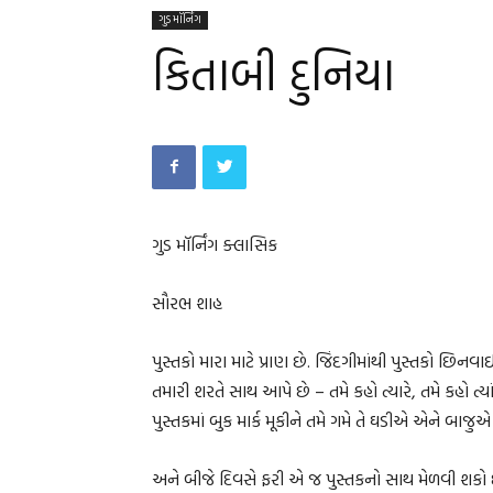
ગુડ મૉર્નિંગ
કિતાબી દુનિયા
ગુડ મૉર્નિંગ ક્લાસિક
સૌરભ શાહ
પુસ્તકો મારા માટે પ્રાણ છે. જિંદગીમાંથી પુસ્તકો છિનવા
તમારી શરતે સાથ આપે છે – તમે કહો ત્યારે, તમે કહો ત્યા
પુસ્તકમાં બુક માર્ક મૂકીને તમે ગમે તે ઘડીએ એને બાજુ
અને બીજે દિવસે ફરી એ જ પુસ્તકનો સાથ મેળવી શકો છો