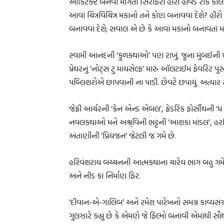
આર્કિટેક્ટ બનવા માગતો સિરફિરો હીરો હાવર્ડ રોર્ક ક
આવાં ચિત્રવિચિત્ર મકાનો તને કોણ બનાવવા દેશે? હ
બનાવવા દેશે; સવાલ એ છે કે આવાં મકાનો બનાવતાં મ
સ્વામી આનંદની ‘કુળકથાઓ’ પણ રાખું. જૂના મુંબઈની 
પ્રેથરનું ‘નોટ્સ ટુ માયસેલ્ફ’ મારું ઑલટાઈમ ફેવરિટ પ
પબ્લિશરોએ છાપવાની ના પાડી. છેવટે છપાયું. અત્યાર સ
જેફ્રી આર્ચરની ‘કેન એન્ડ એબલ’, ફ્રેડરિક ફોર્સીથની
નવલકથાઓ મને અશ્ર્વિની ભટ્ટની ‘આશકા માંડલ’, હરકિ
અંતાણીની ‘પ્રિયજન’ જેટલી જ ગમે છે.
હરિવંશરાય બચ્ચનની આત્મકથાના ચારેય ભાગ બહુ ગમે છે:
અને નીડ કા નિર્માણ ફિર.
‘દીવાન-એ-ગાલિબ’ અને રમેશ પારેખનો સમગ્ર કાવ્યસં
ગુલઝારે કહ્યું છે કે એમણે જે ફિલ્મો બનાવી એમાંથી સૌથ