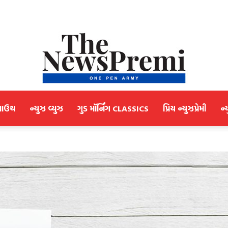
માઉથ
ન્યુઝ વ્યુઝ
ગુડ મૉર્નિંગ CLASSICS
પ્રિય ન્યુઝપ્રેમી
ન્
NewsPremi
Gujarati