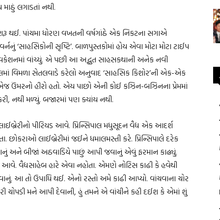
માઠું લગાડતાં નથી.
તી શરૂ થઈ. પાંચમા ધોરણ વખતની વર્ષગાંઠે એક નિકટના સગાએ
લે વર્નનું ‘સાહસિકોની સૃષ્ટિ’. બાળપુસ્તકોમાં હોય એવા મોટા મોટા ટાઈપ
 વકેશનમાં વાંચ્યું. એ પછી આ અદ્ભુત સાહસકથાની અનેક નવી
ૂલમાં વિમળા સેતલવાડે કરેલો અનુવાદ ‘સાહસિક કિશોર’ની એક-એક
નએજ ઉંમરનો હીરો હતો. એય પાછો એની કોઈ કઝિન-બઝિનના પ્રેમમાં
ી, નથી મળ્યું. બજારમાં પણ ક્યાંય નથી.
્રેરીનો પીરિયડ આવે. પ્રિન્સિપાલ મધુસૂદન વૈદ્ય એક આદર્શ
ા. છોકરાઓ લાઈબ્રેરીમાં જઈને ધમાલમસ્તી કરે. પ્રિન્સિપાલે દરેક
ાનું અને બીજાં અઠવાડિયે પાછું આપી જવાનું એવું ફરમાન કાઢ્યું.
આવે. વૈદ્યસાહેબ હારે એવા નહોતા. એમણે નોટિસ કાઢી કે હવેથી
 બોલવાનું. આ તો ઉપાધિ થઈ. એનો રસ્તો અમે કાઢી આપ્યો. વાંચવાના ચોર
ચોપડી મને આપી દેવાની, હું તમને એ વાંચીને કહી દઈશ કે એમાં શું