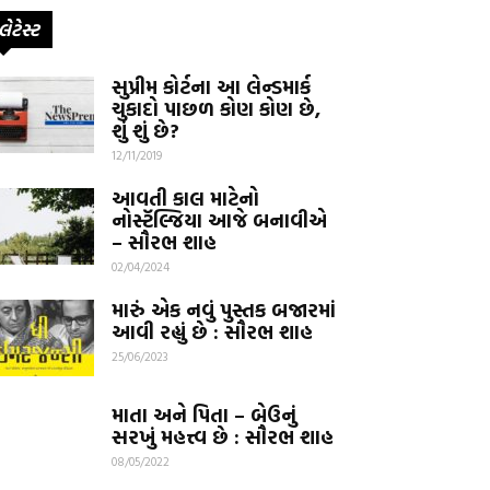
લેટેસ્ટ
સુપ્રીમ કોર્ટના આ લેન્ડમાર્ક
ચુકાદો પાછળ કોણ કોણ છે,
શું શું છે?
12/11/2019
આવતી કાલ માટેનો
નોસ્ટૅલ્જિયા આજે બનાવીએ
– સૌરભ શાહ
02/04/2024
મારું એક નવું પુસ્તક બજારમાં
આવી રહ્યું છે : સૌરભ શાહ
25/06/2023
માતા અને પિતા – બેઉનું
સરખું મહત્ત્વ છે : સૌરભ શાહ
08/05/2022