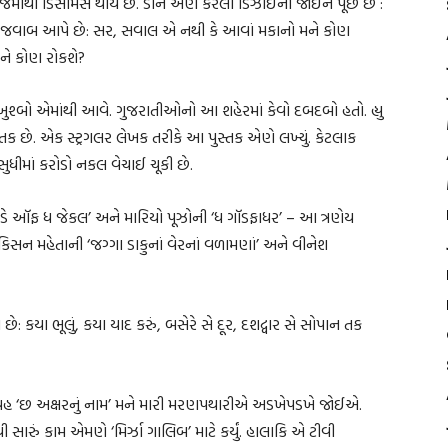
ૉલેજમાંથી ડિસમિસ થાય છે. ડીન એણે કરેલી ડિઝાઈનો જોઈને પૂછે છે :
ીરો જવાબ આપે છે: સર, સવાલ એ નથી કે આવાં મકાનો મને કોણ
ને કોણ રોકશે?
ખુશ્બો એમાંથી આવે. ગુજરાતીઓનો આ શહેરમાં કેવો દબદબો હતો. હ્યુ
ુસ્તક છે. એક સ્ટ્રગલર લેખક તરીકે આ પુસ્તક એણે લખ્યું. કેટલાક
ુધીમાં કરોડો નકલ વેચાઈ ચૂકી છે.
 ‘ધ ડે ઑફ ધ જેકલ’ અને મારિયો પૂઝોની ‘ધ ગૉડફાધર’ – આ ત્રણેય
સન મહેતાની ‘જગ્ગા ડાકુનાં વેરનાં વળામણાં’ અને વીનેશ
 કયા ભૂલું, કયા યાદ કરું, બસેરે સે દૂર, દશદ્વાર સે સોપાન તક
ગ્રહ ‘છ અક્ષરનું નામ’ મને મારી મરણપથારીએ અડખેપડખે જોઈએ.
ી સારું કામ એમણે ‘મિર્ઝા ગાલિબ’ માટે કર્યું. હાલાકિ એ ટીવી