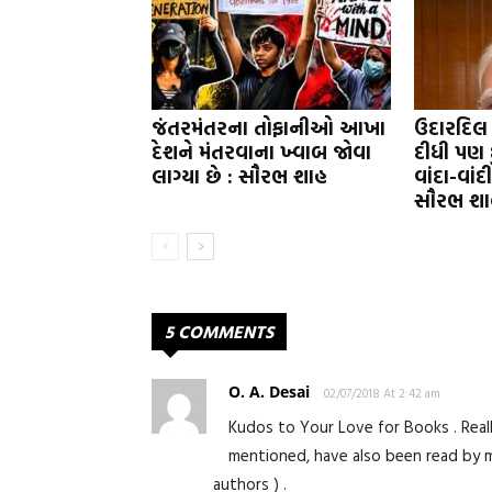
જંતરમંતરના તોફાનીઓ આખા
ઉદારદિલ
દેશને મંતરવાના ખ્વાબ જોવા
દીધી પણ 
લાગ્યા છે : સૌરભ શાહ
વાંદા-વાં
સૌરભ શા
5 COMMENTS
O. A. Desai
02/07/2018 At 2:42 am
Kudos to Your Love for Books . Reall
mentioned, have also been read by me
authors ) .