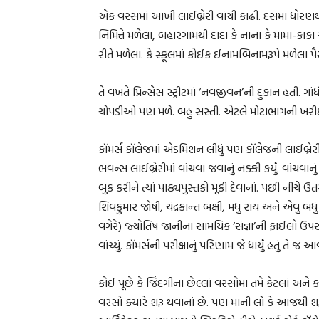
એક વરસમાં આખી લાઈબ્રેરી વાંચી કાઢી. દસમા ધોરણથી સ્વ
નિમિત્તે મળેલા, બહારગામથી દાદા કે નાના કે મામા-કાક
રીતે મળેલા. કે સ્કૂલમાં કોઈક ઈનામબિનામરૂપે મળેલા પૈ
તે વખતે પ્રિન્સેસ સ્ટ્રીટમાં ‘નવજીવન’ની દુકાન હતી. 
ચોપડીઓ પણ મળે. બહુ સસ્તી. એટલે મોટાભાગની ખરીદી 
કૉમર્સ કૉલેજમાં એડમિશન લીધું પણ કૉલેજની લાઈબ્રેરીમા
ભવન્સ લાઈબ્રેરીમાં વાંચવા જવાનું નક્કી કર્યું. વાં
બુક કરીને ત્યાં પાઠ્યપુસ્તકો મૂકી દેવાનાં. પછી નીચે 
શિવકુમાર જોષી, ચંદ્રકાન્ત બક્ષી, મધુ રાય અને એવું બધ
વગેરે) જ્યોતિષ જાનીના સામયિક ‘સંજ્ઞા’ની ફાઈલો ઉપરાંત 
વાંચ્યું. કૉમર્સની પરીક્ષાનું પરિણામ જે ધાર્યું હતું તે જ આવ
કોઈ પૂછે કે જિંદગીના છેલ્લાં વરસોમાં તમે કેટલાં અને ક
વરસો ક્યારે શરૂ થવાનાં છે. પણ માની લો કે આજથી શર