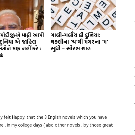
 મોદીજીએ માફી આપી
ગાલી-ગલૌંચ કી દુનિયા:
દુનિયા એ જાહિલ
ચકલીના ‘ચ’થી મગરના ‘મ’
દીઓને માફ નહીં કરે :
સુધી – સૌરભ શાહ
હ
y felt Happy, that the 3 English novels which you have
 , in my college days ( also other novels , by those great