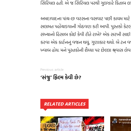
સિરિયલ હતી. એ જ સિરિયલ પરથી ગુલઝારે કિતાબ લખી:
અમદાવાદના પાંચ-છ વરસના વસવાટ પછી કાયમ માટે પા
સલામત પહોંચાડવાની ગોઠવણ કરી આપી. પુસ્તકો કેટલાં 
સંખ્યાનો હિસાબ કોઈ કેવી રીતે રાખે? એક સરખી સાઈઝના
કરવા એક કાર્ટનનું વજન થયું, ગુણાકાર થયો. બે ટન વજ
ખ્વાબ હોય. મને પુસ્તકોની શૈય્યા પર છેલ્લા શ્ર્વાસ લેવ
Previous article
‘સંજુ’ ફિલ્મ કેવી છે?
RELATED ARTICLES