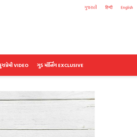
ગુજરાતી
हिन्दी
English
યુઝપ્રેમી VIDEO
ગુડ મૉર્નિંગ EXCLUSIVE