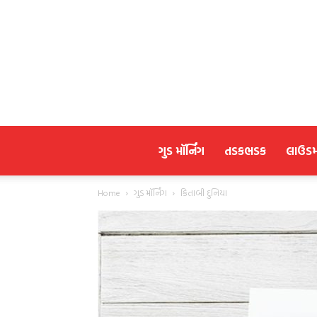
ગુડ મૉર્નિંગ
તડકભડક
લાઉડ
Home
ગુડ મૉર્નિંગ
કિતાબી દુનિયા