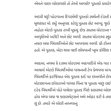
એમને પાછા બોલાવશો તો તેઓ આવશે? પુસ્તકો ક્યારેય 
અડધી ચડ્ડી પહેરવાના દિવસોથી પુસ્તકો સાથેની દોસ્
મૂળશંકર મો. ભટ્ટે અનુવાદ કરેલું પુસ્તક ભેટ આપ્યું. જુ
નહોતા એટલે પુસ્તક રાખી મૂક્યું. છેક સાતમા ધોરણના
આવૃત્તિઓ ખરીદી અને ભેટ આપી. સાતમા ધોરણમાં સ્ક
નકલ બધા વિદ્યાર્થીઓને ભેટ આપવામાં આવી. પ્રી-ટી
હતો. એ પુસ્તક, મોટા થયા પછી શોધવાની ખૂબ કોશિશ કર
આઠમા, નવમા કે દસમા ધોરણમાં અઠવાડિયે એક વાર લાઈબ
આચાર્ય એટલે વિદ્યાર્થીઓમાં વાંચનની ટેવ કેળવવા માગત
વિદ્યાર્થીએ ફરજિયાત એક પુસ્તક કાર્ડ પર લખાવીને લેવ
મોટાભાગના છોકરાઓ વાંચ્યા વિના જ પુસ્તક પાછું લઈ 
દરેક વિદ્યાર્થીએ પોતે વાંચેલા પુસ્તક વિશે ક્લાસમાં
હોય એવા બધા જ ક્લાસમેટ્સને અમે ઓફર કરી કે તમારી 
શું છે. તમારે એ બોલી નાખવાનું.