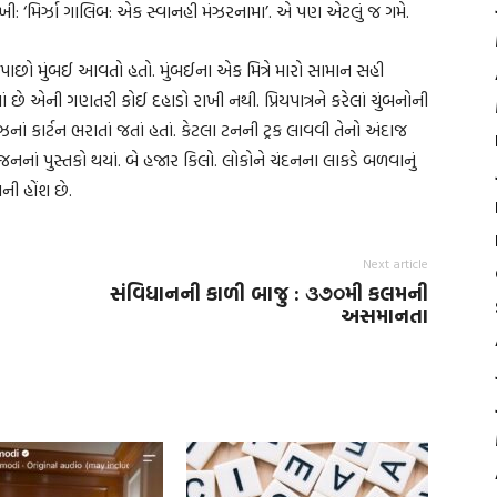
 ‘મિર્ઝા ગાલિબ: એક સ્વાનહી મંઝરનામા’. એ પણ એટલું જ ગમે.
છો મુંબઈ આવતો હતો. મુંબઈના એક મિત્રે મારો સામાન સહી
છે એની ગણતરી કોઈ દહાડો રાખી નથી. પ્રિયપાત્રને કરેલાં ચુંબનોની
ં કાર્ટન ભરાતાં જતાં હતાં. કેટલા ટનની ટ્રક લાવવી તેનો અંદાજ
નનાં પુસ્તકો થયાં. બે હજાર કિલો. લોકોને ચંદનના લાકડે બળવાનું
ાની હોંશ છે.
Next article
સંવિધાનની કાળી બાજુ : ૩૭૦મી કલમની
અસમાનતા