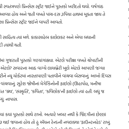
તંત્રપણે પ્રિન્સેસ સ્ટ્રીટ જઈને પુસ્તકો ખરીદતો થયો. વર્ષગાંઠ
ા આવ્યા હોય અને જતી વખતે પાંચ-દસ રૂપિયા હાથમાં મૂકતા જાય તે
સા પ્રિન્સેસ સ્ટ્રીટ જઈને વાપરી આવતો.
ગાંધી સાહિત્ય ત્યાં મળે. કાકાસાહેબ કાલેલકર અને એવા બધાની
ત્યાંથી થતી.
ં ગુજરાતી પુસ્તકો ગણ્યાંગાંઠ્યા. એટલે પરીક્ષા વખતે ચોપાટીની
ચવાનું એટલે? સવારના આઠ વાગ્યે લાયબ્રેરી ખુલે એટલે આપણી જગ્યા
ઉતરીને ન્યૂ યોર્કરમાં નાસ્તાપાણી પતાવીને વાંચવા બેસવાનું. આખો દિવસ
ું વાંચવાનું. સુરેશ જોષીનાં મેગેઝિનોની ફાઈલો (ઊહાપોહ, મનીષા
‘ગ્રંથ’, ‘સંસ્કૃતિ’, ‘કવિતા’, ‘કવિલોક’ની ફાઈલો ત્યાં હતી. બધું જ
્યું. નાપાસ.
યાં કયાં પુસ્તકો સાથે રાખો. અત્યારે ખબર નથી કે જિંદગીનાં છેલ્લાં
ૂ થઈ જવાનાં હોય તો હું ઍયન રેન્ડની નવલકથા ‘ફાઉન્ટનહેડ’ રાખું.