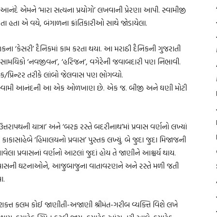
ામી આનંદે એમને ‘મારા સત્યના પ્રયોગો’ લખવાની પ્રેરણા આપી. સ્વામીજી
ાંડતા હતા એ વયે, બંગાળના ક્રાંતિકારીઓ સાથે જોડાયેલા.
કના ‘કેસરી’ દૈનિકમાં કામ કરતા થયા. આ મરાઠી દૈનિકની ગુજરાતી
ધીજીનાં સામયિકો ‘નવજીવન’, ‘હરિજન’, વગેરેની જવાબદારી પણ નિભાવી.
કાશક/પ્રિન્ટર તરીકે લાંબો જેલવાસ પણ ભોગવ્યો.
સ્વામી આનંદની આ એક ઓળખાણ છે. એક જ. બીજી અને ઘણી મોટી
તરાપથની યાત્રા’ અને ‘બરફ રસ્તે બદરીનાથ’માં પ્રવાસ વર્ણનો લખ્યાં
કાકાસાહેબે ‘હિમાલયનો પ્રવાસ’ પુસ્તક લખ્યું. બે જુદા જુદા મિજાજની
ેલા પ્રવાસનાં વર્ણનો આટલાં જુદાં હોય તે જાણીને આશ્ચર્ય થાય.
પાસની ઘટનાઓને, આજુબાજુના વાતાવરણને અને રસ્તે મળી જતી
ા.
સશક્ત કલમ કોઈ જાણીતી-અજાણી શ્રીમંત-ગરીબ વ્યક્તિ વિશે લખે