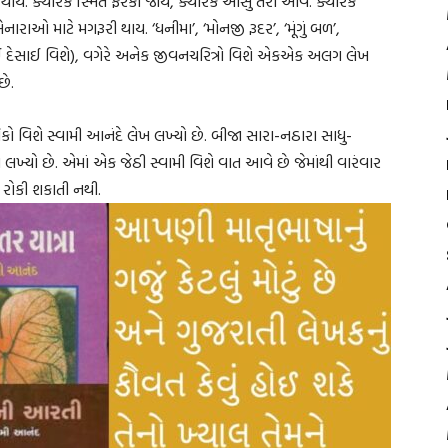
ાય. ક્યારેક સ્મિત ફરકી જાય, ક્યારેક આંસુ તરી આવે. ક્યારેક
નારાઓ માટે મગરૂરી થાય. ‘ધનીમા’, ‘મોનજી રૂદર’, ‘મૂંગું બળ’,
ભાઈ દેસાઈ વિશે), વગેરે અનેક જીવનચરિત્રો વિશે એકએક અલગ લેખ
છે.
ાલિકો વિશે સ્વામી આનંદે લેખ લખ્યો છે. બીજા સારા-નઠારા સાધુ-
લખ્યો છે. એમાં એક જેઠી સ્વામી વિશે વાત આવે છે જેમાંથી વારંવાર
 રોકી શકાતી નથી.