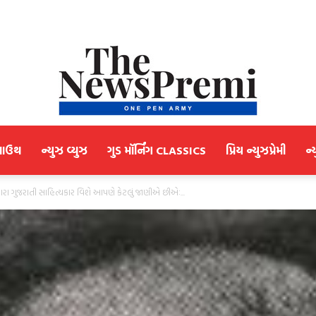
માઉથ
ન્યુઝ વ્યુઝ
ગુડ મૉર્નિંગ CLASSICS
પ્રિય ન્યુઝપ્રેમી
ન્
NewsPremi
રા ગુજરાતી સાહિત્યકાર વિશે આપણે કેટલું જાણીએ છીએઃ...
Gujarati