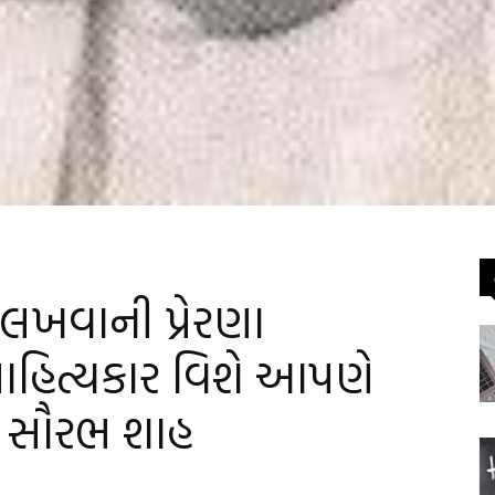
લખવાની પ્રેરણા
ાહિત્યકાર વિશે આપણે
ઃ સૌરભ શાહ