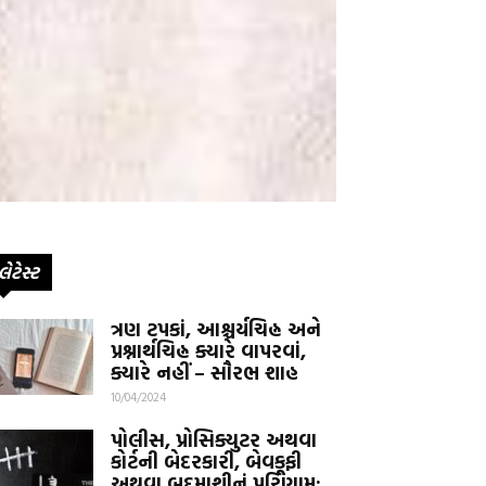
લેટેસ્ટ
ત્રણ ટપકાં, આશ્ચર્યચિહ્ન અને
પ્રશ્નાર્થચિહ્ન ક્યારે વાપરવાં,
ક્યારે નહીં – સૌરભ શાહ
10/04/2024
પોલીસ, પ્રોસિક્યુટર અથવા
કોર્ટની બેદરકારી, બેવકૂફી
અથવા બદમાશીનું પરિણામ: