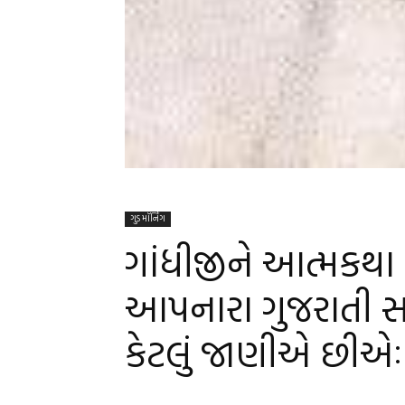
ગુડ મૉર્નિંગ
ગાંધીજીને આત્મકથા 
આપનારા ગુજરાતી સ
કેટલું જાણીએ છીએ