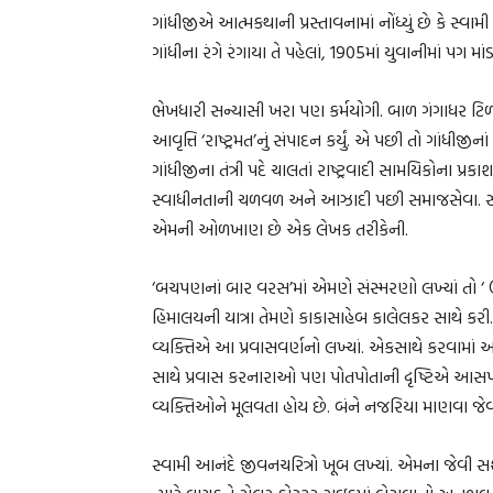
ગાંધીજીએ આત્મકથાની પ્રસ્તાવનામાં નોંધ્યું છે કે સ્વ
ગાંધીના રંગે રંગાયા તે પહેલાં, 1905માં યુવાનીમાં પગ મ
ભેખધારી સન્યાસી ખરા પણ કર્મયોગી. બાળ ગંગાધર ટિળ
આવૃત્તિ ‘રાષ્ટ્રમત’નું સંપાદન કર્યું. એ પછી તો ગાં
ગાંધીજીના તંત્રી પદે ચાલતાં રાષ્ટ્રવાદી સામયિકોના પ્ર
સ્વાધીનતાની ચળવળ અને આઝાદી પછી સમાજસેવા. 
એમની ઓળખાણ છે એક લેખક તરીકેની.
‘બચપણનાં બાર વરસ’માં એમણે સંસ્મરણો લખ્યાં તો ‘ ઉત્
હિમાલયની યાત્રા તેમણે કાકાસાહેબ કાલેલકર સાથે કરી. 
વ્યક્તિએ આ પ્રવાસવર્ણનો લખ્યાં. એકસાથે કરવામાં આવ
સાથે પ્રવાસ કરનારાઓ પણ પોતપોતાની દૃષ્ટિએ આસ
વ્યક્તિઓને મૂલવતા હોય છે. બંને નજરિયા માણવા જેવ
સ્વામી આનંદે જીવનચરિત્રો ખૂબ લખ્યાં. એમના જેવી 