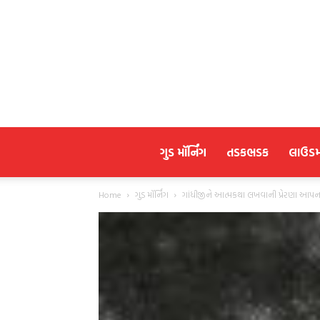
ગુડ મૉર્નિંગ
તડકભડક
લાઉડ
Home
ગુડ મૉર્નિંગ
ગાંધીજીને આત્મકથા લખવાની પ્રેરણા આપના