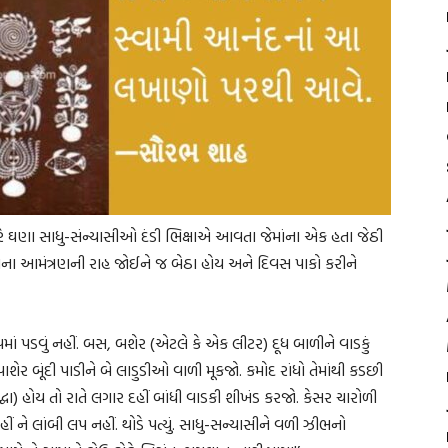
રે ઘણા સાધુ-સંન્યાસીઓ દંડી ભિક્ષાએ આવતા જેમાંના એક હતા જેઠી
વાના આમંત્રણની રાહ જોઈને જ બેઠા હોય અને દિવસ પાકો કરીને
ાં પડવું નહીં. બસ, બશેર (એટલે કે એક લીટર) દૂધ બાળીને વાડકું
શેર બૂંદી પાડીને બે લાડુડીઓ વાળી મૂકજો. કમોદ રાંધો તેમાંથી કડછી
દ્ધા) હોય તો રાતે લગાર દહીં બાંધી વાડકી શીખંડ કરજો. કેસર ચારોળી
ં ને લાંબી લપ નહીં. થોડે પત્યું. સાધુ-સન્યાસીને વળી ઝીભનો