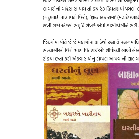
ત્યારે વાચકને રોલર કોસ્ટર રાઇડમાં બેસવાનો અનુભવ થ
લાચારીનો અહેસાસ થાય તો ક્યારેક હિંમતભર્યાં પગલાં લે
(ચંદુભાઈ નાણાવટી વિશે), ‘શુક્રતારક સમા’ (મહાદેવ
લખી શકો એટલી સમૃધિ લેખકે એમાં ઠાંસીઠાંસીને ભરી 
જિંદગીમાં પોતે જે જે મકાનોમાં ભાડેથી રહ્યા તે મકાનમ
સંન્યાસીઓ વિશે ‘મારા પિતરાઈઓ’ શીર્ષકથી લાંબો લેખ 
ટાંક્યા છતાં ફરી એકવાર એનું સેમ્પલ આપવાની લાલચ