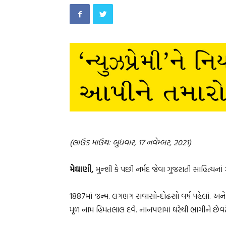
(લાઉડ માઉથઃ બુધવાર, 17 નવેમ્બર, 2021)
મેઘાણી,
મુન્શી કે પછી નર્મદ જેવા ગુજરાતી સાહિત્યના
1887માં જન્મ. લગભગ સવાસો-દોઢસો વર્ષ પહેલાં. 
મૂળ નામ હિંમતલાલ દવે. નાનપણમાં ઘરેથી ભાગીને છેવટે