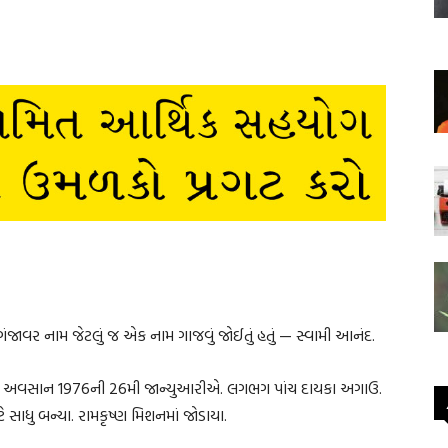
ં ગંજાવર નામ જેટલું જ એક નામ ગાજવું જોઈતું હતું — સ્વામી આનંદ.
અને અવસાન 1976ની 26મી જાન્યુઆરીએ. લગભગ પાંચ દાયકા અગાઉ.
 સાધુ બન્યા. રામકૃષ્ણ મિશનમાં જોડાયા.