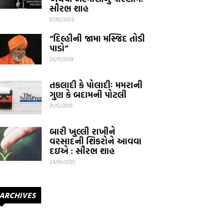
સૌરભ શાહ
07/03/2026
“દિલ્હીની જામા મસ્જિદ તોડી
પાડો”
26/11/2018
તકલાદી કે પોલાદીઃ મમરાની
ગુણ કે બદામની પોટલી
01/12/2019
બારી ખુલ્લી રાખીને
વરસાદની શિકરોને આવવા
દઇએ : સૌરભ શાહ
24/06/2020
ARCHIVES