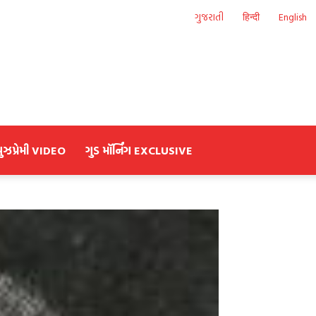
ગુજરાતી
हिन्दी
English
યુઝપ્રેમી VIDEO
ગુડ મૉર્નિંગ EXCLUSIVE