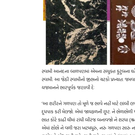
સ્વામી આનંદના બાળપણમાં એમના સંયુક્ત કુટુંબના ઘ
સ્વામી. આ જેઠી સ્વામીનો જીભનો ચટકો પ્રખ્યાત. જમ
યજમાનને ભારપૂર્વક જણાવી દેઃ
‘આ શરીરને ગળપણ તો મૂળે જ ભાવે નહીં માટે લાંબી લપમ
દૂધપાક કરી મેલજો. એમાં જાયફળની છૂટ. ને ભેળાભેળી પા
ભાત કોરે કાઢી ઘીમાં રાંધી બીરંજ બનાવજો ને શરધા (શ્ર
એમાં શોભે ને વળી જરા ખટમધુરું, નરું ગળપણ સારું નહી