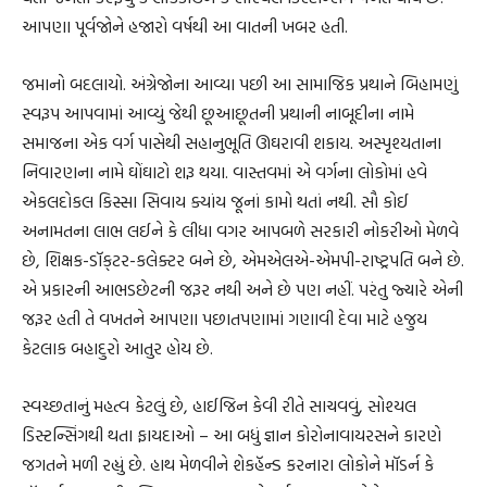
આપણા પૂર્વજોને હજારો વર્ષથી આ વાતની ખબર હતી.
જમાનો બદલાયો. અંગ્રેજોના આવ્યા પછી આ સામાજિક પ્રથાને બિહામણું
સ્વરૂપ આપવામાં આવ્યું જેથી છૂઆછૂતની પ્રથાની નાબૂદીના નામે
સમાજના એક વર્ગ પાસેથી સહાનુભૂતિ ઊઘરાવી શકાય. અસ્પૃશ્યતાના
નિવારણના નામે ઘોંઘાટો શરૂ થયા. વાસ્તવમાં એ વર્ગના લોકોમાં હવે
એકલદોકલ કિસ્સા સિવાય ક્યાંય જૂનાં કામો થતાં નથી. સૌ કોઈ
અનામતના લાભ લઈને કે લીધા વગર આપબળે સરકારી નોકરીઓ મેળવે
છે, શિક્ષક-ડૉક્‌ટર-કલેક્‍ટર બને છે, એમએલએ-એમપી-રાષ્ટ્રપતિ બને છે.
એ પ્રકારની આભડછેટની જરૂર નથી અને છે પણ નહીં. પરંતુ જ્યારે એની
જરૂર હતી તે વખતને આપણા પછાતપણામાં ગણાવી દેવા માટે હજુય
કેટલાક બહાદુરો આતુર હોય છે.
સ્વચ્છતાનું મહત્વ કેટલું છે, હાઈજિન કેવી રીતે સાચવવું, સોશ્યલ
ડિસ્ટન્સિંગથી થતા ફાયદાઓ – આ બધું જ્ઞાન કોરોનાવાયરસને કારણે
જગતને મળી રહ્યું છે. હાથ મેળવીને શેકહૅન્ડ કરનારા લોકોને મૉડર્ન કે