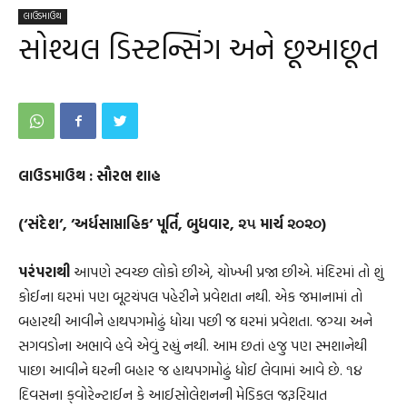
લાઉડમાઉથ
સોશ્યલ ડિસ્ટન્સિંગ અને છૂઆછૂત
લાઉડમાઉથ : સૌરભ શાહ
(‘સંદેશ’, ’અર્ધસાપ્તાહિક’ પૂર્તિ, બુધવાર, ૨૫ માર્ચ ૨૦૨૦)
પરંપરાથી
આપણે સ્વચ્છ લોકો છીએ, ચોખ્ખી પ્રજા છીએ. મંદિરમાં તો શું
કોઈના ઘરમાં પણ બૂટચંપલ પહેરીને પ્રવેશતા નથી. એક જમાનામાં તો
બહારથી આવીને હાથપગમોઢું ધોયા પછી જ ઘરમાં પ્રવેશતા. જગ્યા અને
સગવડોના અભાવે હવે એવું રહ્યું નથી. આમ છતાં હજુ પણ સ્મશાનેથી
પાછા આવીને ઘરની બહાર જ હાથપગમોઢું ધોઈ લેવામાં આવે છે. ૧૪
દિવસના ક્‌વોરેન્ટાઈન કે આઈસોલેશનની મેડિકલ જરૂરિયાત