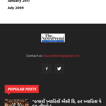
January 2017
July 2009
Contact us:
hisaurabhshah@gmail.com
POPULAR POSTS
“હઝારોં ખ્વાહિશેં ઐસી કિ, હર ખ્વાહિશ પે