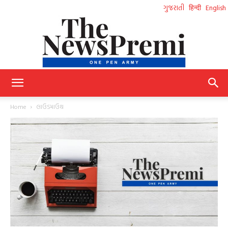
ગુજરાતી
हिन्दी
English
NewsPremi
Home
લાઉડમાઉથ
Gujarati