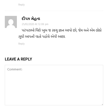
Reply
દીપક મેહતા
25/03/2020 At 12:08 pm
પરંપરાઓ વિશે ખુબ જ સાચુ જ્ઞાન આપો છો, જેમ બને એમ લોકો
સુધી આપની વાતો પહોંચે એવી આશા.
Reply
LEAVE A REPLY