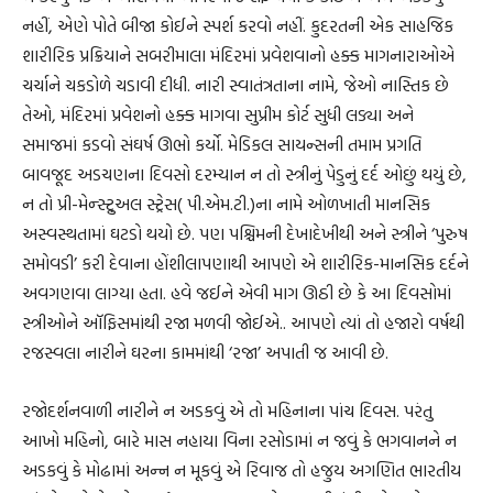
નહીં, એણે પોતે બીજા કોઈને સ્પર્શ કરવો નહીં. કુદરતની એક સાહજિક
શારીરિક પ્રક્રિયાને સબરીમાલા મંદિરમાં પ્રવેશવાનો હક્ક માગનારાઓએ
ચર્ચાને ચકડોળે ચડાવી દીધી. નારી સ્વાતંત્રતાના નામે, જેઓ નાસ્તિક છે
તેઓ, મંદિરમાં પ્રવેશનો હક્ક માગવા સુપ્રીમ કોર્ટ સુધી લડ્યા અને
સમાજમાં કડવો સંઘર્ષ ઊભો કર્યો. મેડિકલ સાયન્સની તમામ પ્રગતિ
બાવજૂદ અડચણના દિવસો દરમ્યાન ન તો સ્ત્રીનું પેડુનું દર્દ ઓછું થયું છે,
ન તો પ્રી-મેન્સ્ટ્રુઅલ સ્ટ્રેસ( પી.એમ.ટી.)ના નામે ઓળખાતી માનસિક
અસ્વસ્થતામાં ઘટડો થયો છે. પણ પશ્ચિમની દેખાદેખીથી અને સ્ત્રીને ‘પુરુષ
સમોવડી’ કરી દેવાના હોંશીલાપણાથી આપણે એ શારીરિક-માનસિક દર્દને
અવગણવા લાગ્યા હતા. હવે જઈને એવી માગ ઊઠી છે કે આ દિવસોમાં
સ્ત્રીઓને ઑફિસમાંથી રજા મળવી જોઈએ.. આપણે ત્યાં તો હજારો વર્ષથી
રજસ્વલા નારીને ઘરના કામમાંથી ‘રજા’ અપાતી જ આવી છે.
રજોદર્શનવાળી નારીને ન અડકવું એ તો મહિનાના પાંચ દિવસ. પરંતુ
આખો મહિનો, બારે માસ નહાયા વિના રસોડામાં ન જવું કે ભગવાનને ન
અડકવું કે મોઢામાં અન્ન ન મૂકવું એ રિવાજ તો હજુય અગણિત ભારતીય