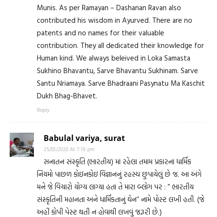
Munis. As per Ramayan – Dashanan Ravan also
contributed his wisdom in Ayurved. There are no
patents and no names for their valuable
contribution. They all dedicated their knowledge for
Human kind. We always beleived in Loka Samasta
Sukhino Bhavantu, Sarve Bhavantu Sukhinam. Sarve
Santu Nriamaya. Sarve Bhadraani Pasynatu Ma Kaschit
Dukh Bhag-Bhavet.
Reply
Babulal variya, surat
25/03/2020 At 7:18 pm
સનાતન સંસ્કૃતિ (ભારતીય) માં રહેલા તમામ પ્રકારના ધાર્મિક
નિયમો પાછળ કોઇનકોઇ વિજ્ઞાનનું રહસ્ય છુપાયેલું છે જ. આ અંગે
મને જે વિચારો યોગ્ય લાગ્યા હતા તે મારા બ્લોગ પર : ” ભારતીય
સંસ્કૃતિની મહાનતા અને ધાર્મિકતાનું ઘેન” નામે પોસ્ટ લખી હતી. (જે
અહીં કોપી પેસ્ટ થતી ન હોવાથી લખવું જરૂરી છે.)