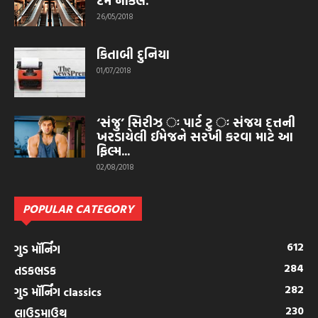
દમ નીકલે.”
26/05/2018
કિતાબી દુનિયા
01/07/2018
‘સંજુ’ સિરીઝ ઃ પાર્ટ ટુ ઃ સંજય દત્તની
ખરડાયેલી ઈમેજને સરખી કરવા માટે આ
ફિલ્મ...
02/08/2018
POPULAR CATEGORY
612
ગુડ મૉર્નિંગ
284
તડકભડક
282
ગુડ મૉર્નિંગ classics
230
લાઉડમાઉથ