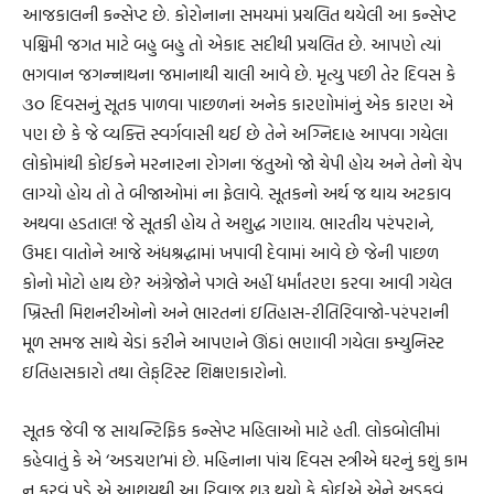
આજકાલની કન્સેપ્ટ છે. કોરોનાના સમયમાં પ્રચલિત થયેલી આ કન્સેપ્ટ
પશ્ચિમી જગત માટે બહુ બહુ તો એકાદ સદીથી પ્રચલિત છે. આપણે ત્યાં
ભગવાન જગન્નાથના જમાનાથી ચાલી આવે છે. મૃત્યુ પછી તેર દિવસ કે
૩૦ દિવસનું સૂતક પાળવા પાછળનાં અનેક કારણોમાંનું એક કારણ એ
પણ છે કે જે વ્યક્તિ સ્વર્ગવાસી થઈ છે તેને અગ્નિદાહ આપવા ગયેલા
લોકોમાંથી કોઈકને મરનારના રોગના જંતુઓ જો ચેપી હોય અને તેનો ચેપ
લાગ્યો હોય તો તે બીજાઓમાં ના ફેલાવે. સૂતકનો અર્થ જ થાય અટકાવ
અથવા હડતાલ! જે સૂતકી હોય તે અશુદ્ધ ગણાય. ભારતીય પરંપરાને,
ઉમદા વાતોને આજે અંધશ્રદ્ધામાં ખપાવી દેવામાં આવે છે જેની પાછળ
કોનો મોટો હાથ છે? અંગ્રેજોને પગલે અહીં ધર્માંતરણ કરવા આવી ગયેલ
ખ્રિસ્તી મિશનરીઓનો અને ભારતનાં ઇતિહાસ-રીતિરિવાજો-પરંપરાની
મૂળ સમજ સાથે ચેડાં કરીને આપણને ઊંઠાં ભણાવી ગયેલા કમ્યુનિસ્ટ
ઇતિહાસકારો તથા લેફ્‌ટિસ્ટ શિક્ષણકારોનો.
સૂતક જેવી જ સાયન્ટિફિક કન્સેપ્ટ મહિલાઓ માટે હતી. લોકબોલીમાં
કહેવાતું કે એ ‘અડચણ’માં છે. મહિનાના પાંચ દિવસ સ્ત્રીએ ઘરનું કશું કામ
ન કરવું પડે એ આશયથી આ રિવાજ શરૂ થયો કે કોઈએ એને અડકવું