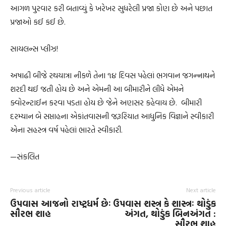
આગળ પુરવાર કરી બતાવ્યું કે ખરેખર સુધરેલી પ્રજા કોણ છે અને પછાત
પ્રજાઓ કઈ કઈ છે.
સાયલન્સ પ્લીઝ!
અષાઢી બીજે રથયાત્રા નીકળે તેના ૧૪ દિવસ પહેલાં ભગવાન જગન્નાથને
શરદી થઈ જતી હોય છે અને એમની આ બીમારીને લીધે એમને
ક્વોરન્ટાઈન કરવા પડતા હોય છે જેને અણસર કહેવાય છે.
બીમારી
દરમ્યાન બે સપ્તાહના એકાંતવાસની જરૂરિયાત આધુનિક વિજ્ઞાને સ્વીકારી
એના સહસ્ત્ર વર્ષ પહેલાં ભારતે સ્વીકારી.
—સંકલિત
Previous article
Next article
ઉપવાસ આજનો રાષ્ટ્રધર્મ છેઃ
ઉપવાસ શસ્ત્ર કે શાસ્ત્રઃ થોડુંક
સૌરભ શાહ
અંગત, થોડુંક બિનઅંગત :
સૌરભ શાહ