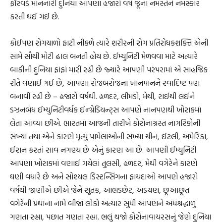
ફૉરવર્ડ માનનારી દુનિયા આપણા હજારો વર્ષ જૂના નમસ્તેને નમસ્કાર
કરતી થઈ ગઈ છે.
કોઈપણ રોગચાળો ફાટી નીકળે ત્યારે શરીરની રોગ પ્રતિરોધકશક્તિ એની
સામે સૌથી મોટી ઢાલ બનતી હોય છે. ઈમ્યુનિટી મેળવવા માટે અત્યારે
બાકીની દુનિયા ફાંફાં મારી રહી છે જ્યારે આપણી પરંપરામાં એ સાહજિક
રીતે વણાઈ ગઈ છે, આપણા રોજબરોજના ખાનપાનને સ્વાદિષ્ટ પણ
બનાવી રહી છે – હજારો વર્ષથી. હળદર, લીમડો, મેથી, રાઈથી લઈને
ડઝનબંધ ઈમ્યુનિટીવર્ધક ઈન્ગ્રેડિયન્ટ્‌સ આપણે નાનપણથી ખોરાકમાં
લેતા આવ્યા છીએ. ભારતમાં આજની તારીખે કોરોનાગ્રસ્ત નાગરિકોની
સંખ્યા તથા એને કારણે મૃત્યુ પામેલાઓની સંખ્યા ચીન, ઈટલી, અમેરિકા,
ઈરાન કરતાં સાવ નગણ્ય છે એનું કારણ આ છે. આપણી ઈમ્યુનિટી
આપણા ખોરાકમાં વણાઈ ગયેલાં તુલસી, હળદર, મેથી વગેરેને કારણે
ઘણી વધારે છે અને સોશ્યલ ડિસ્ટન્સિંગના ફાયદાઓ આપણે હજારો
વર્ષથી જાણીએ છીએ જેને સૂતક, આભડછેટ, અડચણ, છૂઆછૂત
વગેરેની પ્રથાના નામે બીજા લોકો અત્યાર સુધી આપણને અંધશ્રદ્ધાળુ
ગણતા રહ્યા, પછાત ગણતા રહ્યા. ભલું થજો કોરોનાવાયરસનું જેણે દુનિયા