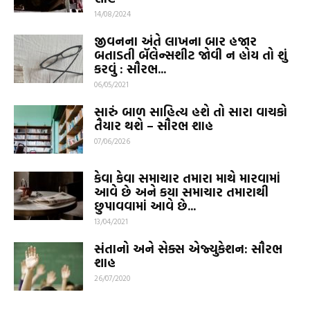
14/08/2024
જીવનના અંતે લાખના બાર હજાર
બતાડતી બૅલેન્સશીટ જોવી ન હોય તો શું
કરવું : સૌરભ...
06/05/2021
સારું બાળ સાહિત્ય હશે તો સારા વાચકો
તૈયાર થશે – સૌરભ શાહ
07/06/2026
કેવા કેવા સમાચાર તમારા માથે મારવામાં
આવે છે અને કયા સમાચાર તમારાથી
છુપાવવામાં આવે છે...
13/04/2021
સંતાનો અને સેક્સ એજ્યુકેશન: સૌરભ
શાહ
26/07/2020