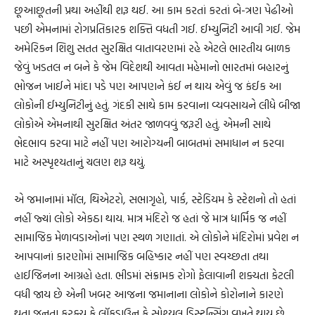
છૂઆછૂતની પ્રથા અહીંથી શરૂ થઈ. આ કામ કરતાં કરતાં બે-ત્રણ પેઢીઓ
પછી એમનામાં રોગપ્રતિકારક શક્તિ વધતી ગઈ. ઈમ્યુનિટી આવી ગઈ. જેમ
અમેરિકન શિશુ સતત સુરક્ષિત વાતાવરણમાં રહે એટલે ભારતીય બાળક
જેવું ખડતલ ન બને કે જેમ વિદેશથી આવતા મહેમાનો ભારતમાં બહારનું
ભોજન ખાઈને માંદા પડે પણ આપણને કંઈ ન થાય એવું જ કંઈક આ
લોકોની ઈમ્યુનિટીનું હતું. ગંદકી સાથે કામ કરવાના વ્યવસાયને લીધે બીજા
લોકોએ એમનાથી સુરક્ષિત અંતર જાળવવું જરૂરી હતું. એમની સાથે
ભેદભાવ કરવા માટે નહીં પણ આરોગ્યની બાબતમાં સમાધાન ન કરવા
માટે અસ્પૃશ્યતાનું ચલણ શરૂ થયું.
એ જમાનામાં મૉલ, થિએટરો, સભાગૃહો, પાર્ક, સ્ટેડિયમ કે સ્ટેશનો તો હતાં
નહીં જ્યાં લોકો એકઠા થાય. માત્ર મંદિરો જ હતાં જે માત્ર ધાર્મિક જ નહીં
સામાજિક મેળાવડાઓનાં પણ સ્થળ ગણાતાં. એ લોકોને મંદિરોમાં પ્રવેશ ન
આપવાનાં કારણોમાં સામાજિક બહિષ્કાર નહીં પણ સ્વચ્છતા તથા
હાઈજિનના આગ્રહો હતા. ભીડમાં સંક્રામક રોગો ફેલાવાની શક્યતા કેટલી
વધી જાય છે એની ખબર આજના જમાનાના લોકોને કોરોનાને કારણે
થતા જનતા કરફ્યુ કે લૉકડાઉન કે સોશ્યલ ડિસ્ટન્સિંગ વખતે થાય છે.