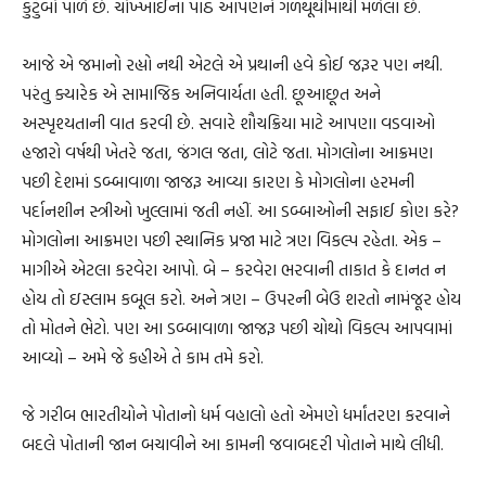
કુટુંબો પાળે છે. ચોખ્ખાઈના પાઠ આપણને ગળથૂથીમાંથી મળેલા છે.
આજે એ જમાનો રહ્યો નથી એટલે એ પ્રથાની હવે કોઈ જરૂર પણ નથી.
પરંતુ ક્યારેક એ સામાજિક અનિવાર્યતા હતી. છૂઆછૂત અને
અસ્પૃશ્યતાની વાત કરવી છે. સવારે શૌચક્રિયા માટે આપણા વડવાઓ
હજારો વર્ષથી ખેતરે જતા, જંગલ જતા, લોટે જતા. મોગલોના આક્રમણ
પછી દેશમાં ડબ્બાવાળા જાજરૂ આવ્યા કારણ કે મોગલોના હરમની
પર્દાનશીન સ્ત્રીઓ ખુલ્લામાં જતી નહીં. આ ડબ્બાઓની સફાઈ કોણ કરે?
મોગલોના આક્રમણ પછી સ્થાનિક પ્રજા માટે ત્રણ વિકલ્પ રહેતા. એક –
માગીએ એટલા કરવેરા આપો. બે – કરવેરા ભરવાની તાકાત કે દાનત ન
હોય તો ઇસ્લામ કબૂલ કરો. અને ત્રણ – ઉપરની બેઉ શરતો નામંજૂર હોય
તો મોતને ભેટો. પણ આ ડબ્બાવાળા જાજરૂ પછી ચોથો વિકલ્પ આપવામાં
આવ્યો – અમે જે કહીએ તે કામ તમે કરો.
જે ગરીબ ભારતીયોને પોતાનો ધર્મ વહાલો હતો એમણે ધર્માંતરણ કરવાને
બદલે પોતાની જાન બચાવીને આ કામની જવાબદરી પોતાને માથે લીધી.