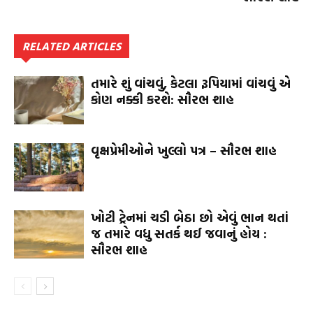
RELATED ARTICLES
તમારે શું વાંચવું, કેટલા રૂપિયામાં વાંચવું એ
કોણ નક્કી કરશે: સૌરભ શાહ
વૃક્ષપ્રેમીઓને ખુલ્લો પત્ર – સૌરભ શાહ
ખોટી ટ્રેનમાં ચડી બેઠા છો એવું ભાન થતાં
જ તમારે વધુ સતર્ક થઈ જવાનું હોય :
સૌરભ શાહ