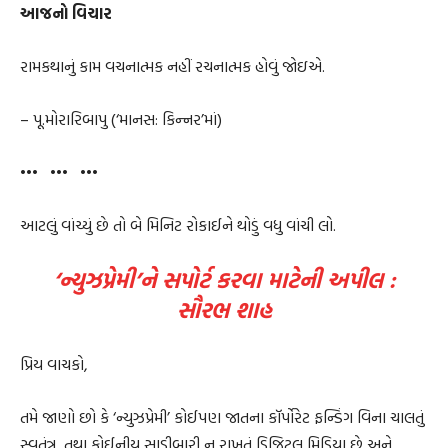
આજનો વિચાર
રામકથાનું કામ વચનાત્મક નહીં રચનાત્મક હોવું જોઇએ.
– પૂ.મોરારિબાપુ (‘માનસ: કિન્નર’માં)
••• ••• •••
આટલું વાંચ્યું છે તો બે મિનિટ રોકાઈને થોડું વધુ વાંચી લો.
‘ન્યુઝપ્રેમી’ને સપોર્ટ કરવા માટેની અપીલ :
સૌરભ શાહ
પ્રિય વાચકો,
તમે જાણો છો કે ‘ન્યુઝપ્રેમી’ કોઈપણ જાતના કૉર્પોરેટ ફન્ડિંગ વિના ચાલતું
સ્વતંત્ર, તથા કોઈનીય સાડીબારી ન રાખતું ડિજિટલ મિડિયા છે અને