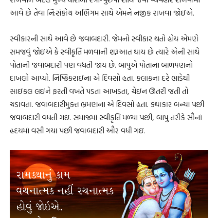
આવે છે તેવા નિ:સંકોચ અભિગમ સાથે એમને નજીક રાખવા જોઇએ.
સ્વીકારની સાથે આવે છે જવાબદારી. જેમનો સ્વીકાર થતો હોય એમણે
સમજવું જોઇએ કે સ્વીકૃતિ મળવાની શરૂઆત થાય છે ત્યારે એની સાથે
પોતાની જવાબદારી પણ વધતી જાય છે. બાપુએ પોતાના બાળપણનો
દાખલો આપ્યો. નિષ્ફિકરાઇના એ દિવસો હતા. કલાકના દરે ભાડેથી
સાઇકલ લઇને ફરતી વખતે પડતા આખડતા, ચેઇન ઊતરી જતી તો
ચડાવતા. જવાબદારીમુક્ત ભ્રમણના એ દિવસો હતા. કથાકાર બન્યા પછી
જવાબદારી વધતી ગઇ. સમાજમાં સ્વીકૃતિ મળ્યા પછી, બાપુ તરીકે સૌનાં
હૃદયમાં વસી ગયા પછી જવાબદારી ઔર વધી ગઇ.