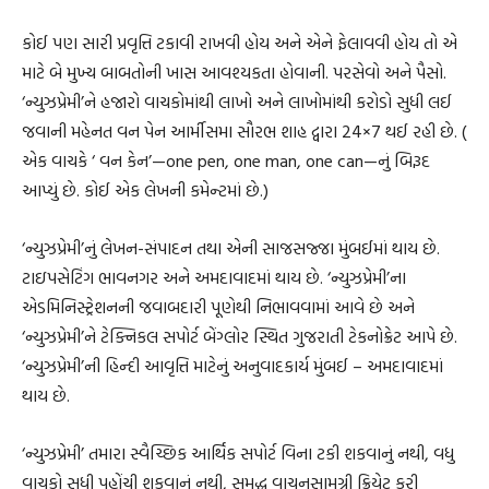
કોઈ પણ સારી પ્રવૃત્તિ ટકાવી રાખવી હોય અને એને ફેલાવવી હોય તો એ
માટે બે મુખ્ય બાબતોની ખાસ આવશ્યકતા હોવાની. પરસેવો અને પૈસો.
‘ન્યુઝપ્રેમી’ને હજારો વાચકોમાંથી લાખો અને લાખોમાંથી કરોડો સુધી લઈ
જવાની મહેનત વન પેન આર્મીસમા સૌરભ શાહ દ્વારા 24×7 થઈ રહી છે. (
એક વાચકે ‘ વન કેન’—one pen, one man, one can—નું બિરૂદ
આપ્યું છે. કોઈ એક લેખની કમેન્ટમાં છે.)
‘ન્યુઝપ્રેમી’નું લેખન-સંપાદન તથા એની સાજસજ્જા મુંબઈમાં થાય છે.
ટાઇપસેટિંગ ભાવનગર અને અમદાવાદમાં થાય છે. ‘ન્યુઝપ્રેમી’ના
એડમિનિસ્ટ્રેશનની જવાબદારી પૂણેથી નિભાવવામાં આવે છે અને
‘ન્યુઝપ્રેમી’ને ટેક્નિકલ સપોર્ટ બેંગ્લોર સ્થિત ગુજરાતી ટેકનોક્રેટ આપે છે.
‘ન્યુઝપ્રેમી’ની હિન્દી આવૃત્તિ માટેનું અનુવાદકાર્ય મુંબઈ – અમદાવાદમાં
થાય છે.
‘ન્યુઝપ્રેમી’ તમારા સ્વૈચ્છિક આર્થિક સપોર્ટ વિના ટકી શકવાનું નથી, વધુ
વાચકો સુધી પહોંચી શકવાનું નથી, સમૃદ્ધ વાચનસામગ્રી ક્રિયેટ કરી