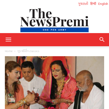
ગુજરાતી
हिन्दी
English
NewsPremi
Home
ગુડ મૉર્નિંગ classics
Gujarati