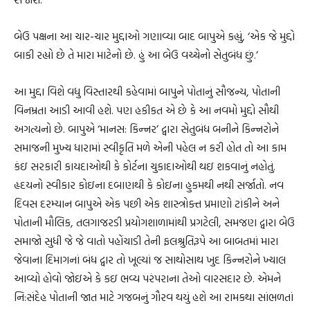
બેઉ પક્ષના આ ચાર-ચાર મુદ્દાઓ ગણાવ્યા બાદ બાપુએ કહ્યું, ‘એક જે મુદ્દો
બાકી રહ્યો છે તે મારા માટેનો છે. હું આ બેઉ વચ્ચેનો સેતુબંધ છું.’
આ મુદ્દા વિશે વધુ વિસ્તારથી કહેવામાં બાપુને પોતાનું સૌજન્ય, પોતાની
વિનમ્રતા આડી આવી હશે. પણ હકીકત એ છે કે આ નવમો મુદ્દો સૌથી
અગત્યનો છે. બાપુએ ‘માનસ: કિન્નર’ દ્વારા સેતુબંધ બનીને કિન્નરોને
સમાજની મુખ્ય ધારામાં સ્વીકૃતિ મળે એની પહેલ ન કરી હોત તો આ કામ
કંઇ સરકારી કાયદાઓથી કે કોર્ટના ચુકાદાઓથી થઇ શકવાનું નહોતું.
હૃદયનો સ્વીકાર કોઇના દબાણથી કે કોઇના હુકમથી નથી સર્જાતો. નવ
દિવસ દરમ્યાન બાપુએ એક પછી એક શાસ્ત્રોક્ત પ્રમાણો ટાંકીને અને
પોતાની મૌલિક, તલગાજરડી પ્રયોગશાળામાંથી પ્રગટેલી, સમજણ દ્વારા બેઉ
સમાજો સુધી જે જે વાતો પહોંચાડી તેની ફલશ્રુતિરૂપે આ બાબતમાં મારા
જેવાના દિમાગનાં બંધ દ્વાર તો ખૂલ્યાં જ સાથોસાથ ખુદ કિન્નરોને ખ્યાલ
આવ્યો હોવો જોઇએ કે કઇ ભવ્ય પરંપરાના તેઓ વારસદાર છે. એમને
નિ:સંદેહ પોતાની જાત માટે ગજબનું ગૌરવ થયું હશે આ રામકથા સાંભળતાં