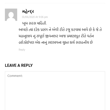
મહેન્દ્ર
03/06/2020 At 9:06 pm
ખૂબ સરસ માહિતી.
આપણે ત્યાં દરેક પ્રસંગ ને એવી રીતે રજૂ કરવામાં આવે છે કે જે તે
મહાનુભાવ નું સંપૂર્ણ જીવનભર આજ પ્રમાણભૂત રીતે વર્તન
હશે.કોઈપણ એક નાનું સદભાવના યુક્ત કાર્ય સરાહનીય છે
Reply
LEAVE A REPLY