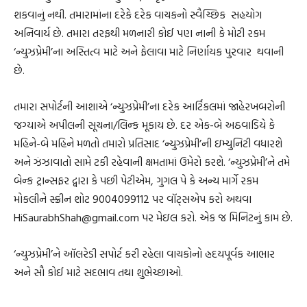
શકવાનું નથી. તમારામાંના દરેકે દરેક વાચકનો સ્વૈચ્છિક સહયોગ
અનિવાર્ય છે. તમારા તરફથી મળનારી કોઈ પણ નાની કે મોટી રકમ
‘ન્યુઝપ્રેમી’ના અસ્તિત્વ માટે અને ફેલાવા માટે નિર્ણાયક પુરવાર થવાની
છે.
તમારા સપોર્ટની આશાએ ‘ન્યુઝપ્રેમી’ના દરેક આર્ટિકલમાં જાહેરખબરોની
જગ્યાએ અપીલની સૂચના/લિન્ક મૂકાય છે. દર એક-બે અઠવાડિયે કે
મહિને-બે મહિને મળતો તમારો પ્રતિસાદ ‘ન્યુઝપ્રેમી’ની ઇમ્યુનિટી વધારશે
અને ઝંઝાવાતો સામે ટકી રહેવાની ક્ષમતામાં ઉમેરો કરશે. ‘ન્યુઝપ્રેમી’ને તમે
બેન્ક ટ્રાન્સફર દ્વારા કે પછી પેટીએમ, ગુગલ પે કે અન્ય માર્ગે રકમ
મોકલીને સ્ક્રીન શોટ 9004099112 પર વૉટ્સએપ કરો અથવા
HiSaurabhShah@gmail.com પર મેઇલ કરો. એક જ મિનિટનું કામ છે.
‘ન્યુઝપ્રેમી’ને ઑલરેડી સપોર્ટ કરી રહેલા વાચકોનો હ્રદયપૂર્વક આભાર
અને સૌ કોઈ માટે સદભાવ તથા શુભેચ્છાઓ.