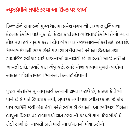
ન્યુઝપ્રેમીને સપોર્ટ કરવા આ લિન્ક પર જાઓ
કિન્નરોને સમાજની મુખ્ય ધારામાં પ્રવેશ મળવાની શરૂઆત દુનિયાના
કેટલાક દેશોમાં થઇ ચૂકી છે. કેટલાક દક્ષિણ એશિયાઇ દેશોમાં તેઓ અન્ય
કોઇ પણ સ્ત્રી-પુરુષ કરતાં હોય એવા ધંધા-વ્યવસાય-નોકરી કરી રહ્યાં છે.
કેટલાક દેશોની સરકારોએ પણ શાસકીય સ્તરે એમના ઉત્થાન તથા
સામાજિક સ્વીકાર માટે યોજનાઓ બનાવેલી છે. ભારતમાં આજે નહીં ને
આવતી કાલે, જ્યારે પણ એવું થશે, ત્યારે એના પાયામાં મુંબઈ-થાણેમાં
સાકાર થયેલી રામકથા ‘માનસ : કિન્નર’ હોવાની.
પૂજ્ય મોરારિબાપુ આવું કાર્ય કરવાની ક્ષમતા ધરાવે છે, કારણ કે તેઓ
માને છે કે પોતે ઉપદેશક નથી, સુધારક નથી પણ સ્વીકારક છે. જે કોઇ
પણ વ્યક્તિ જેવી હોય તેવી, એને સ્વીકારી લેવાની. આ ‘સ્વીકાર’ વિશેના
બાપુના વિચાર પર લંબાણથી વાત કરવાની ચટપટી ઘણા દિવસોથી મેં
રોકી રાખી છે. આવતી કાલે મારી આ ઇચ્છાનો મોક્ષ કરીએ.