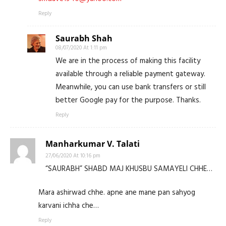
Reply
Saurabh Shah
08/07/2020 At 1:11 pm
We are in the process of making this facility
available through a reliable payment gateway.
Meanwhile, you can use bank transfers or still
better Google pay for the purpose. Thanks.
Reply
Manharkumar V. Talati
27/06/2020 At 10:16 pm
“SAURABH” SHABD MAJ KHUSBU SAMAYELI CHHE…
Mara ashirwad chhe. apne ane mane pan sahyog
karvani ichha che…
Reply