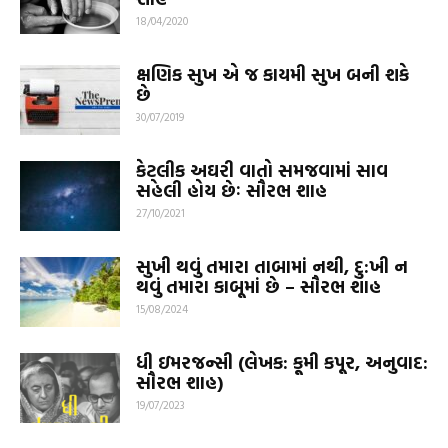
18/04/2020
ક્ષણિક સુખ એ જ કાયમી સુખ બની શકે
છે
30/07/2019
કેટલીક અઘરી વાતો સમજવામાં સાવ
સહેલી હોય છેઃ સૌરભ શાહ
27/10/2021
સુખી થવું તમારા તાબામાં નથી, દુ:ખી ન
થવું તમારા કાબૂમાં છે – સૌરભ શાહ
15/08/2024
ધી ઇમરજન્સી (લેખક: કૂમી કપૂર, અનુવાદ:
સૌરભ શાહ)
19/07/2023