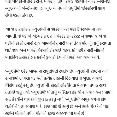
પણ વાચકોનો દ્રોહ કરીને, વાચકોને ઊંધા રવાડે ચડાવીને એન્ટી-નેશનલ
ન્યુઝ અને એન્ટી-નેશનલ વ્યુઝ આપવાની પ્રવૃત્તિમાં જોરશોરથી ભાગ
લેવો પડતો હોય છે.
આ જ કારણોસર ‘ન્યુઝપ્રેમી’માં જાહેરખબરો પણ ઉઘરાવવામાં નથી
આવતી. જે ઘડીએ એડવર્ટાઇઝરના વેસ્ટેડ ઇન્ટરેસ્ટ ન જળવાય એ જ
ઘડીએ કાં તો તમારો હાથ આમળીને તમારી પાસે તેઓ પોતાનું ધાર્યું કરાવતા
થઈ જાય અને વાચકો ગેરમાર્ગે દોરવાઈ જાય, કાં પછી તમારી નૌકાને
મધદરિયે હાલકડોલક કરીને ડુબાડી દેવાની ધમકી આપવામાં આવે.
‘ન્યુઝપ્રેમી’ દરેક બાબતમાં સંપૂર્ણપણે સ્વતંત્ર છે. ‘ન્યુઝપ્રેમી’ રાષ્ટ્રમાં અને
સમાજમાં ભાગલા પડાવતી પ્રત્યેક તોફાની હિલચાલનો બુલંદ અવાજે
વિરોધ કરતું રહ્યું છે. ‘ન્યુઝપ્રેમી’ સસ્તી લોકપ્રિયતા મેળવવા પ્રવાહ સાથે
તણાઈ જતું નથી. ‘ન્યુઝપ્રેમી’ પોતાનું અસ્તિત્વ ટકાવી રાખવા પવન પ્રમાણે
સઢ ફેરવીને વાચકોને ગુમરાહ કરતું નથી. ‘ન્યુઝપ્રેમી’ અમુક વર્ગનો રોષ
વહોરીને પણ સમાજ માટે, રાષ્ટ્ર માટે જે સાચું છે અને સારું છે એનો પક્ષ
લઈને પોતાનો ધર્મ— પોતાની ફરજ બજાવવામાં માને છે.