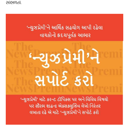
સાંભળતાં.