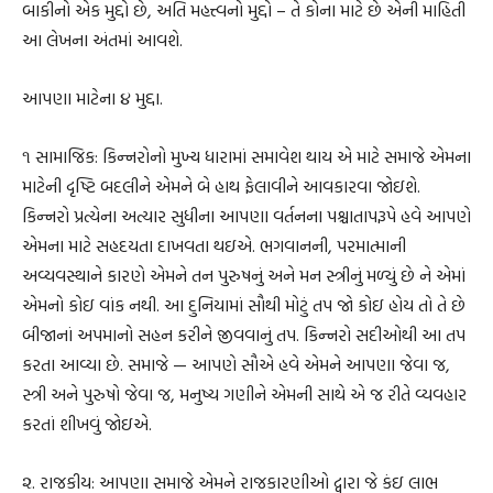
બાકીનો એક મુદ્દો છે, અતિ મહત્ત્વનો મુદ્દો – તે કોના માટે છે એની માહિતી
આ લેખના અંતમાં આવશે.
આપણા માટેના ૪ મુદ્દા.
૧ સામાજિક: કિન્નરોનો મુખ્ય ધારામાં સમાવેશ થાય એ માટે સમાજે એમના
માટેની દૃષ્ટિ બદલીને એમને બે હાથ ફેલાવીને આવકારવા જોઇશે.
કિન્નરો પ્રત્યેના અત્યાર સુધીના આપણા વર્તનના પશ્ચાતાપરૂપે હવે આપણે
એમના માટે સહદયતા દાખવતા થઇએ. ભગવાનની, પરમાત્માની
અવ્યવસ્થાને કારણે એમને તન પુરુષનું અને મન સ્ત્રીનું મળ્યું છે ને એમાં
એમનો કોઇ વાંક નથી. આ દુનિયામાં સૌથી મોટું તપ જો કોઇ હોય તો તે છે
બીજાનાં અપમાનો સહન કરીને જીવવાનું તપ. કિન્નરો સદીઓથી આ તપ
કરતા આવ્યા છે. સમાજે — આપણે સૌએ હવે એમને આપણા જેવા જ,
સ્ત્રી અને પુરુષો જેવા જ, મનુષ્ય ગણીને એમની સાથે એ જ રીતે વ્યવહાર
કરતાં શીખવું જોઇએ.
૨. રાજકીય: આપણા સમાજે એમને રાજકારણીઓ દ્વારા જે કંઇ લાભ