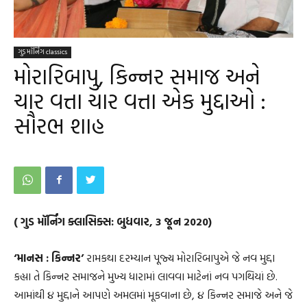
ગુડ મૉર્નિંગ classics
મોરારિબાપુ, કિન્નર સમાજ અને
ચાર વત્તા ચાર વત્તા એક મુદ્દાઓ :
સૌરભ શાહ
( ગુડ મૉર્નિંગ ક્લાસિક્સ: બુધવાર, 3 જૂન 2020)
‘માનસ : કિન્નર’
રામકથા દરમ્યાન પૂજ્ય મોરારિબાપુએ જે નવ મુદ્દા
કહ્યા તે કિન્નર સમાજને મુખ્ય ધારામાં લાવવા માટેનાં નવ પગથિયાં છે.
આમાંથી ૪ મુદ્દાને આપણે અમલમાં મૂકવાના છે, ૪ કિન્નર સમાજે અને જે