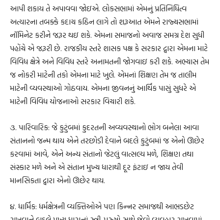
આપી શકાય તે અપાવવા જોઇએ. લોકસભામાં એમનું પ્રતિનિધિત્વ
અત્યારના તબક્કે કદાચ કઠિન લાગે તો શરૂઆત એમને રાજ્યસભામાં
નૉમિનેટ કરીને જરૂર થઇ શકે. એમના સમાજનો અવાજ સમગ્ર દેશ સુધી
પહોંચે એ જરૂરી છે. રાજકીય સ્તરે શાસક પક્ષ કે સરકાર દ્વારા એમના માટે
વિવિધ ક્ષેત્રે અને વિવિધ સ્તરે અનામતની જોગવાઇ કરી શકે. અભ્યાસ તેમ
જ નોકરી માટેની તકો એમના માટે ખુલે. એમનાં શિક્ષણ તેમ જ તાલીમ
માટેની વ્યવસ્થાઓ ગોઠવાય. એમના જીવનનું આર્થિક પાસું સુધરે એ
માટેની વિવિધ યોજનાઓ સરકાર વિચારી શકે.
૩. પારિવારિક: જે કુટુંબમાં કુદરતની અવ્યવસ્થાનો ભોગ બનેલા આવા
સંતાનનો જન્મ થાય એને તરછોડી દેવાને બદલે કુટુંબમાં જ એનો ઊછેર
કરવામાં આવે, એને અન્ય સંતાનો જેટલું વાત્સલ્ય મળે, શિક્ષણ તથા
સંસ્કાર મળે અને એ સંતાન મુખ્ય ધારાથી દૂર ફંટાઇ ન જાય તેવી
માનસિકતા દ્વારા એનો ઊછેર થાય.
૪. ધાર્મિક: ધર્મક્ષેત્રની વ્યક્તિઓએ પણ કિન્નર સમાજથી આભડછેટ
રાખવાને બદલે મુખ્ય ધારાનાં સ્ત્રી-પુરુષો સાથે જેવો વ્યવહાર રાખવામાં