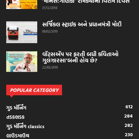
‘માનસ:ગણિકા’ રામકથાનો વિરામ દિવસ
31/12/2018
સર્જિકલ સ્ટ્રાઈક અને પ્રધાનમંત્રી મોદી
09/02/2019
વૉટ્સઍપ પર ફરતી બધી કવિતાઓ
ગુલઝારસા’બની હોય છે?
22/03/2019
POPULAR CATEGORY
612
ગુડ મૉર્નિંગ
284
તડકભડક
282
ગુડ મૉર્નિંગ classics
230
લાઉડમાઉથ