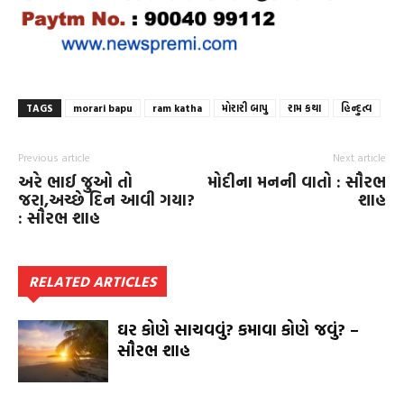
TAGS
morari bapu
ram katha
મોરારી બાપુ
રામ કથા
હિન્દુત્વ
Previous article
Next article
અરે ભાઈ જુઓ તો
મોદીના મનની વાતો : સૌરભ
જરા,અચ્છે દિન આવી ગયા?
શાહ
: સૌરભ શાહ
RELATED ARTICLES
ઘર કોણે સાચવવું? કમાવા કોણે જવું? –
સૌરભ શાહ