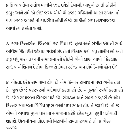
પ્રાપ્તિ થાય તેમાં સંતોષ માનીને જીદ છોડી દેવાની. બાપુએ છાતી ઠોકીને
કહ્યું : ‘અને તમે જો કોઇ જગ્યાએથી બે હજાર રૂપિયાની આશા રાખતા હો
પણ હજાર જ મળે તો ડાયરીમાં નોંધી લેજો. બાકીની રકમ તલગાજરડા
આવો ત્યારે લેતા જજો.’
૩. કલા: કિન્નરોના જિન્સમાં કળાવિદ્યા છે. નૃત્ય અને સંગીત એમની સાથે
અવિભાજિત રીતે જોડાઇ ગયેલાં છે. તેનો વિકાસ કરો. વધુ તાલીમ લો અને
હજુ વધુ પારંગત બની સમાજના સૌ કોઇને એનો લાભ આપો. ‘ કેટલાક
સાઉથ એશિયન દેશોમાં કિન્નરો ફેમસ સ્ટૅન્ડ અપ કૉમેડિયનો હોય છે’
૪. એકતા: દરેક સમાજમાં હોય છે એમ કિન્નર સમાજમાં પણ અનેક તડાં
છે, જૂથ છે જે પરસ્પરની અદેખાઇ કરતાં રહે છે, અજુગતી સ્પર્ધા કરતાં રહે
છે. દરેક સમાજના વિકાસ માટે જેમ સંગઠન અને સહકાર જરૂરી છે એમ
કિન્નર સમાજના વિવિધ ગ્રુપ્સ વચ્ચે પણ સમતા હોય તે જરૂરી છે. તો જ
એમનો અવાજ મુખ્ય ધારાના સમાજના દરેકે દરેક ખૂણા સુધી પહોંચાડી
શકાશે. ઊંચનીચના ભેદભાવો મિટાવીને સમતા સ્થપાશે તો જ એકતા
સર્જાશે.