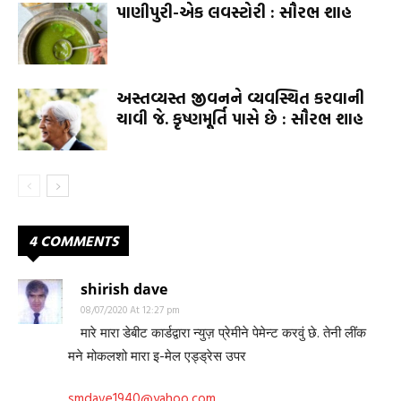
પાણીપુરી-એક લવસ્ટોરી : સૌરભ શાહ
અસ્તવ્યસ્ત જીવનને વ્યવસ્થિત કરવાની
ચાવી જે. કૃષ્ણમૂર્તિ પાસે છે : સૌરભ શાહ
4 COMMENTS
shirish dave
08/07/2020 At 12:27 pm
मारे मारा डेबीट कार्डद्वारा न्युज़ प्रेमीने पेमेन्ट करवुं छे. तेनी लींक
मने मोकलशो मारा इ-मेल एड्ड्रेस उपर
smdave1940@yahoo.com