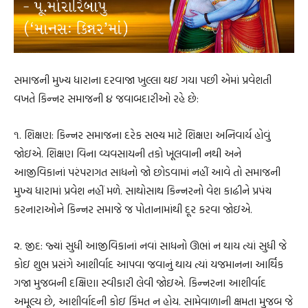
સમાજની મુખ્ય ધારાના દરવાજા ખુલ્લા થઇ ગયા પછી એમાં પ્રવેશતી
વખતે કિન્નર સમાજની ૪ જવાબદારીઓ રહે છે:
૧. શિક્ષણ: કિન્નર સમાજના દરેક સભ્ય માટે શિક્ષણ અનિવાર્ય હોવું
જોઇએ. શિક્ષણ વિના વ્યવસાયની તકો ખૂલવાની નથી અને
આજીવિકાનાં પરંપરાગત સાધનો જો છોડવામાં નહીં આવે તો સમાજની
મુખ્ય ધારામાં પ્રવેશ નહીં મળે. સાથોસાથ કિન્નરનો વેશ કાઢીને પ્રપંચ
કરનારાઓને કિન્નર સમાજે જ પોતાનામાંથી દૂર કરવા જોઇએ.
૨. જીદ: જ્યાં સુધી આજીવિકાનાં નવાં સાધનો ઊભાં ન થાય ત્યાં સુધી જે
કોઇ શુભ પ્રસંગે આશીર્વાદ આપવા જવાનું થાય ત્યાં યજમાનના આર્થિક
ગજા મુજબની દક્ષિણા સ્વીકારી લેવી જોઇએ. કિન્નરના આશીર્વાદ
અમૂલ્ય છે, આશીર્વાદની કોઇ કિંમત ન હોય. સામેવાળાની ક્ષમતા મુજબ જે