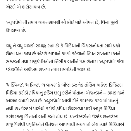
એટલે એ ભરોસાપાત્ર છે.
‘ન્યુઝપ્રેમી’ની તમામ વાચનસામગ્રી સૌ કોઈ માટે ઓપન છે, વિના મુલ્યે
ઉપલબ્ધ છે.
વધુ ને વધુ વાચકો સમજી રહ્યા છે કે મિડિયાની વિશ્વસનીયતા સામે પ્રશ્નો
ઊભા થતા જાય છે એટલે કાણાને કાણો કહેવાની હિંમત રાખનારા અને
સજ્જનો તથા રાષ્ટ્રપ્રેમીઓનો નિર્ભીક બનીને પક્ષ લેનારા ‘ન્યુઝપ્રેમી’ જેવા
પ્લેટફૉર્મને અડીખમ રાખવા તમારા સપોર્ટની જરૂર છે.
‘ધ ક્વિન્ટ’, ‘ધ પ્રિન્ટ’, ‘ધ વાયર’ કે બીજાં ડઝનેક તોતિંગ અંગ્રેજી ડિજિટલ
મિડિયા કરોડો રૂપિયાનું ફંડિંગ ઉભું કરીને પોતાના એજન્ડાને— કામકાજને
આગળ વધારી રહ્યા છે. ‘ન્યુઝપ્રેમી’ આવી રીતે કામકાજ કરવામાં માનતું
નથી. ઇન્વેસ્ટર્સ પાસેથી કરોડો રૂપિયા ઉઘરાવ્યા પછી અમુક મિડિયા
કરોડરજ્જુ વિનાનાં બની જતાં હોય છે. ઇન્વેસ્ટરોનો વેસ્ટેડ ઇન્ટરેસ્ટ
રાષ્ટ્રવિરોધી પ્રવૃત્તિઓને ઉત્તેજન આપવાથી સચવાતો હોય ત્યારે મિડિયાએ