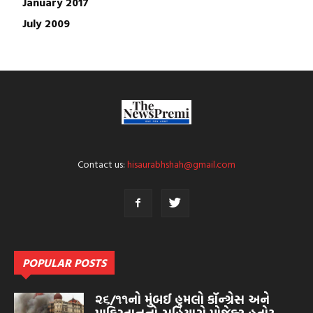
January 2017
July 2009
Contact us:
hisaurabhshah@gmail.com
POPULAR POSTS
૨૬/૧૧નો મુંબઈ હુમલો કૉન્ગ્રેસ અને