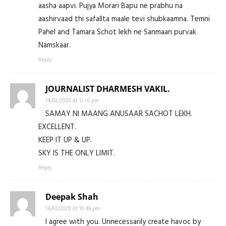
aasha aapvi. Pujya Morari Bapu ne prabhu na
aashirvaad thi safallta maale tevi shubkaamna. Temni
Pahel and Tamara Schot lekh ne Sanmaan purvak
Namskaar.
Reply
JOURNALIST DHARMESH VAKIL.
14/03/2020 At 11:16 pm
SAMAY NI MAANG ANUSAAR SACHOT LEKH.
EXCELLENT.
KEEP IT UP & UP.
SKY IS THE ONLY LIMIT.
Reply
Deepak Shah
14/03/2020 At 10:49 pm
I agree with you. Unnecessarily create havoc by