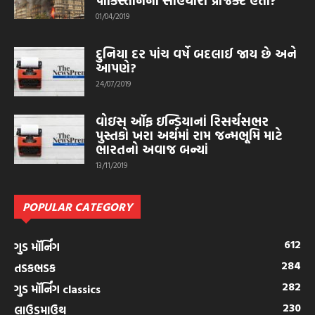
પાકિસ્તાનનો સહિયારો પ્રોજેક્ટ હતો?
01/04/2019
દુનિયા દર પાંચ વર્ષે બદલાઈ જાય છે અને
આપણે?
24/07/2019
વોઇસ ઑફ ઇન્ડિયાનાં રિસર્ચસભર
પુસ્તકો ખરા અર્થમાં રામ જન્મભૂમિ માટે
ભારતનો અવાજ બન્યાં
13/11/2019
POPULAR CATEGORY
612
ગુડ મૉર્નિંગ
284
તડકભડક
282
ગુડ મૉર્નિંગ classics
230
લાઉડમાઉથ