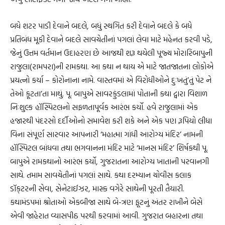
બધે શટર પાડી દેવાને બદલે, બધું સ્થગિત કરી દેવાને બદલે કે બધે
પ્રતિબંધ મૂકી દેવાને બદલે સાવચેતીનાં પગલાં લેવા માટે મહેનત કરવી પડે,
જેનું ઉત્તમ વર્તમાન ઉદાહરણ છે આજથી શરૂ થયેલી પૂજ્ય મોરારિબાપુની
રાજુલા(રામપરા)ની રામકથા. આ કથા ન થાય એ માટે જાતજાતના લોકોએ
પ્રયત્નો કર્યા – કોરોનાના નામે. વાસ્તવમાં એ વિરોધીઓને દુઃખતું’તું પેટ ને
તેઓ કૂટતા’તા માથું. પૂ. બાપુએ સાવરકુંડલામાં પોતાની કથા દ્વારા વિશાળ
નિઃશુલ્ક હૉસ્પિટલનો સફળતાપૂર્વક આરંભ કર્યો. હવે રાજુલામાં એક
હજારથી પંદરસો દર્દીઓનો સમાવેશ કરી શકે અને એક પણ રૂપિયો લીધા
વિના સંપૂર્ણ સારવાર આપનારી ‘મહાત્મા ગાંધી આરોગ્ય મંદિર’ નામની
હૉસ્પિટલ બાંધવા તથા ભગવાનના મંદિર માટે ‘માનસ મંદિર’ શિર્ષકથી પૂ.
બાપુએ રામકથાનો આરંભ કર્યો, ગુજરાતના આરોગ્ય ખાતાની પરવાનગી
સાથે. તમામ સાવચેતીનાં પગલાં સાથે. કથા દરમ્યાન ચોવીસ કલાક
ડૉક્‌ટરની સેવા, સેનેટાઈઝર, માસ્ક વગેરે સાથેની પૂરતી તૈયારી.
કથામંડપમાં શ્રોતાઓ એકબીજા સાથે બે-ત્રણ ફૂટનું અંતર રાખીને બેસે
એવી જાહેરાત વ્યાસપીઠ પરથી કરવામાં આવી. ગુજરાત બહારના તથા