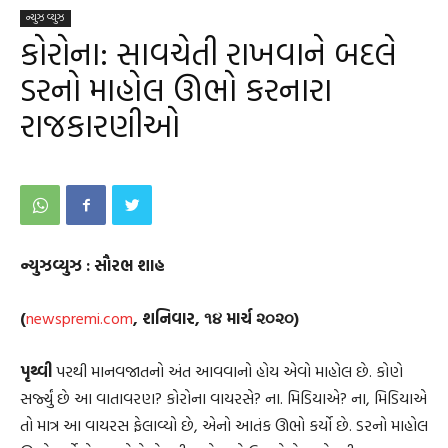
ન્યુઝ વ્યુઝ
કોરોના: સાવચેતી રાખવાને બદલે
ડરનો માહોલ ઊભો કરનારા
રાજકારણીઓ
ન્યુઝવ્યુઝ
:
સૌરભ
શાહ
(
newspremi.com
,
શનિવાર
,
૧૪
માર્ચ
૨૦૨૦
)
પૃથ્વી
પરથી માનવજાતનો અંત આવવાનો હોય એવો માહોલ છે. કોણે
સર્જ્યું છે આ વાતાવરણ? કોરોના વાયરસે? ના. મિડિયાએ? ના, મિડિયાએ
તો માત્ર આ વાયરસ ફેલાવ્યો છે, એનો આતંક ઊભો કર્યો છે. ડરનો માહોલ