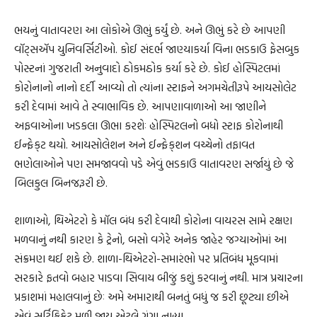
ભયનું વાતાવરણ આ લોકોએ ઊભું કર્યું છે. અને ઊભું કરે છે આપણી
વૉટ્‌સઍપ યુનિવર્સિટીઓ. કોઈ સંદર્ભ જાણ્યાકર્યા વિના ભડકાઉ ફેસબુક
પોસ્ટનાં ગુજરાતી અનુવાદો ઠોકમઠોક કર્યા કરે છે. કોઈ હોસ્પિટલમાં
કોરોનાનો નાનો દર્દી આવ્યો તો ત્યાંના સ્ટાફને અગમચેતીરૂપે આયસોલેટ
કરી દેવામાં આવે તે સ્વાભાવિક છે. આપણાવાળાઓ આ જાણીને
અફવાઓના ખડકલા ઊભા કરશેઃ હોસ્પિટલનો બધો સ્ટાફ કોરોનાથી
ઈન્ફેક્‌ટ થયો. આયસોલેશન અને ઈન્ફેક્‌શન વચ્ચેનો તફાવત
ભણેલાઓને પણ સમજાવવો પડે એવું ભડકાઉ વાતાવરણ સર્જાયું છે જે
બિલકુલ બિનજરૂરી છે.
શાળાઓ, થિએટરો કે મૉલ બંધ કરી દેવાથી કોરોના વાયરસ સામે રક્ષણ
મળવાનું નથી કારણ કે ટ્રેનો, બસો વગેરે અનેક જાહેર જગ્યાઓમાં આ
સંક્રમણ થઈ શકે છે. શાળા-થિએટરો-સમારંભો પર પ્રતિબંધ મૂકવામાં
સરકારે ફતવો બહાર પાડવા સિવાય બીજું કશું કરવાનું નથી. માત્ર પ્રચારના
પ્રકાશમાં મહાલવાનું છેઃ અમે અમારાથી બનતું બધું જ કરી છૂટ્યા છીએ
એવું સર્ટિફિકેટ મળી જાય એટલે ગંગા નાહ્યા.