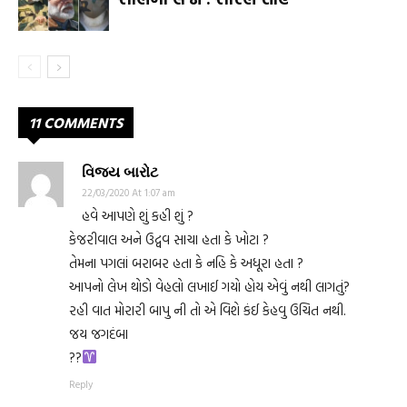
11 COMMENTS
વિજય બારોટ
22/03/2020 At 1:07 am
હવે આપણે શું કહી શું ?
કેજરીવાલ અને ઉદ્વવ સાચા હતા કે ખોટા ?
તેમના પગલાં બરાબર હતા કે નહિ કે અધૂરા હતા ?
આપનો લેખ થોડો વેહલો લખાઈ ગયો હોય એવું નથી લાગતું?
રહી વાત મોરારી બાપુ ની તો એ વિશે કંઈ કેહવુ ઉચિત નથી.
જય જગદંબા
?
?
Reply