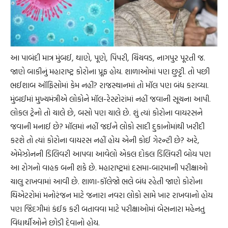
આ પાબંદી માત્ર મુંબઈ, થાણે, પૂણે, પિંપરી, ચિંચવડ, નાગપુર પૂરતી જ.
જાણે બાકીનું મહારાષ્ટ્ર કોરોના પ્રૂફ હોય. શાળાઓમાં પણ છુટ્ટી. તો પછી
ભઈશાબ ઑફિસોમાં કેમ નહીં? રાજસ્થાનમાં તો મૉલ પણ બંધ કરાવ્યા.
મુંબઈમાં મુખ્યમંત્રીએ લોકોને મૉલ-રેસ્ટોરાંમાં નહીં જવાની સૂચના આપી.
લોકલ ટ્રેનો તો ચાલે છે, બસો પણ ચાલે છે. શું ત્યાં કોરોના વાયરસને
જવાની મનાઈ છે? મૉલમાં નહીં જઈને લોકો સાદી દુકાનોમાંથી ખરીદી
કરશે તો ત્યાં કોરોના વાયરસ નહીં હોય એની કોઈ ગેરન્ટી છે? અરે,
એમેઝોનની ડિલિવરી આપવા આવેલો એકલ દોકલ ડિલિવરી બોય પણ
આ રોગનો વાહક બની શકે છે. મહારાષ્ટ્રમાં દસમા-બારમાની પરીક્ષાઓ
ચાલુ રાખવામાં આવી છે. શાળા-કૉલેજો ભલે બંધ રહેતી જાણે કોરોના
થિએટરોમાં મનોરંજન માટે જનારા નવરા લોકો સામે ખાર રાખવાનો હોય
પણ જિંદગીમાં કંઈક કરી બતાવવા માટે પરીક્ષાઓમાં બેસનારા મહેનતુ
વિદ્યાર્થીઓને છોડી દેવાનો હોય.