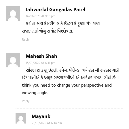
Iahwarlal Gangadas Patel
16/03/2020 At 9:10 pm
કરોના સાથે કેજરીવાલ કે ઉદ્ધવ કે ટૂકડા ગેંગ વાળા
રાજકારણીઓનું સચોટ વિશ્લેષણ.
Reply
Mahesh Shah
15/03/2020 At 6:31 pm
સૌરભ શાહ શું ઇટલી, સ્પેન, પોલેન્ડ, અમેરિકા ની સરકાર ગાંડી
છે? માનીએ કે અમુક રાજકારણીઓ એ આડેધડ પગલાં લીધાં છે. I
think you need to change your perspective and
viewing angle.
Reply
Mayank
21/03/2020 At 6:34 pm