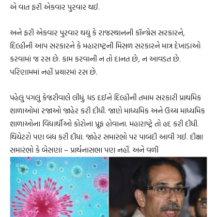
એ વાત ફરી એકવાર પુરવાર થઈ.
અને ફરી એકવાર પુરવાર થયું કે રાજસ્થાનની કૉન્ગ્રેસ સરકારને,
દિલ્હીની આપ સરકારને કે મહારાષ્ટ્રની મિસળ સરકારને માત્ર દેખાડાઓ
કરવામાં જ રસ છે. કામ કરવાની ન તો દાનત છે, ન આવડત છે.
પરિણામમાં નહીં પ્રચારમાં રસ છે.
પહેલું પગલું કેજરીવાલે લીધું. ધડ દઈને દિલ્હીની તમામ સરકારી પ્રાથમિક
શાળાઓમાં રજાઓ જાહેર કરી દીધી. જાણે માધ્યમિક અને ઉચ્ચ માધ્યમિક
શાળાઓના વિદ્યાર્થીઓ કોરોના પ્રૂફ હોવાના. મહારાષ્ટ્રે તો હદ કરી દીધી.
થિયેટરો પણ બંધ કરી દીધાં. જાહેર સમારંભો પર પાબંદી આવી ગઈ. દીક્ષા
સમારંભો કે બેસણાં – પ્રાર્થનાસભા પણ નહીં. અને વળી