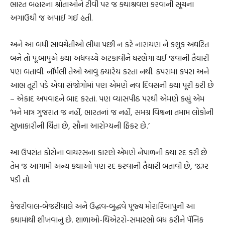
ભારત બહારના શ્રોતાઓને ટીવી પર જ કથાશ્રવણ કરવાની સૂચના
અગાઉથી જ અપાઈ ગઈ હતી.
અને આ બધી સાવચેતીઓ લીધા પછી ન કરે નારાયણ ને કશુંક અઘટિત
બને તો પૂ.બાપુએ કથા અધવચ્ચે અટકાવીને ઘરભેગા થઈ જવાની તૈયારી
પણ બતાવી. નૉર્મલી તેઓ આવું ક્યારેય કરતા નથી. કપરામાં કપરા અને
આભ તૂટી પડે એવા સંજોગોમાં પણ એમણે નવ દિવસની કથા પૂરી કરી છે
– એકાદ અપવાદને બાદ કરતાં. પણ વ્યાસપીઠ પરથી એમણે કહ્યું એમ
‘મને માત્ર ગુજરાત જ નહીં, ભારતનાં જ નહીં, સમગ્ર વિશ્વના તમામ લોકોની
સુખાકારીની ચિંતા છે, સૌના આરોગ્યની ફિકર છે.’
આ ઉપરાંત કોરોના વાયરસના કારણે એમણે નેપાળની કથા રદ કરી છે
તેમ જ આગામી અન્ય કથાઓ પણ રદ કરવાની તૈયારી બતાવી છે, જરૂર
પડી તો.
કેજરીવાલ-બેજરીવાલે અને ઉદ્ધવ-બુદ્ધવે પૂજ્ય મોરારિબાપુની આ
કથામાંથી શીખવાનું છે. શાળાઓ-થિએટરો-સમારંભો બંધ કરીને પૅનિક