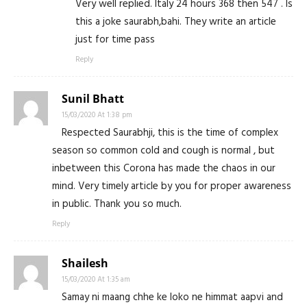
Very well replied. Italy 24 hours 368 then 547 . Is
this a joke saurabh,bahi. They write an article
just for time pass
Reply
Sunil Bhatt
15/03/2020 At 1:38 pm
Respected Saurabhji, this is the time of complex
season so common cold and cough is normal , but
inbetween this Corona has made the chaos in our
mind. Very timely article by you for proper awareness
in public. Thank you so much.
Reply
Shailesh
15/03/2020 At 1:35 am
Samay ni maang chhe ke loko ne himmat aapvi and