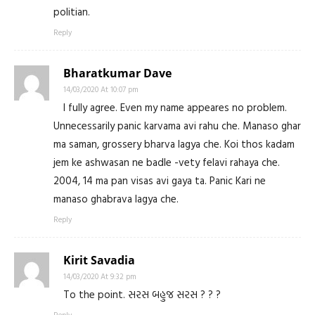
politian.
Reply
Bharatkumar Dave
14/03/2020 At 10:07 pm
I fully agree. Even my name appeares no problem.
Unnecessarily panic karvama avi rahu che. Manaso ghar
ma saman, grossery bharva lagya che. Koi thos kadam
jem ke ashwasan ne badle -vety felavi rahaya che.
2004, 14 ma pan visas avi gaya ta. Panic Kari ne
manaso ghabrava lagya che.
Reply
Kirit Savadia
14/03/2020 At 9:32 pm
To the point. સરસ બહુજ સરસ ? ? ?
Reply