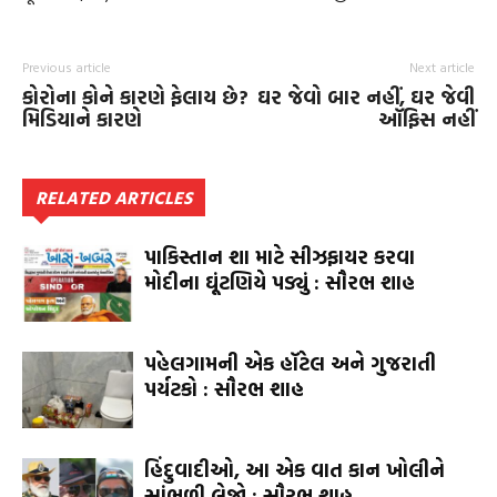
Previous article
Next article
કોરોના કોને કારણે ફેલાય છે?
ઘર જેવો બાર નહીં, ઘર જેવી
મિડિયાને કારણે
ઑફિસ નહીં
RELATED ARTICLES
પાકિસ્તાન શા માટે સીઝફાયર કરવા
મોદીના ઘૂંટણિયે પડ્યું : સૌરભ શાહ
પહેલગામની એક હૉટેલ અને ગુજરાતી
પર્યટકો : સૌરભ શાહ
હિંદુવાદીઓ, આ એક વાત કાન ખોલીને
સાંભળી લેજો : સૌરભ શાહ