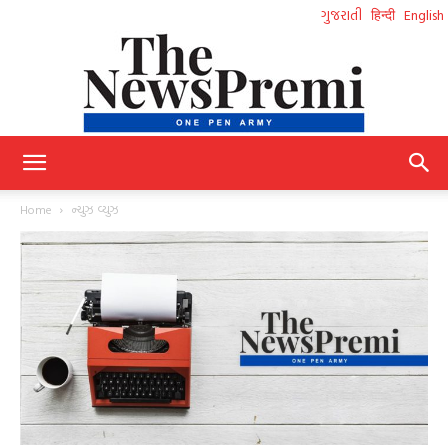
ગુજરાતી
हिन्दी
English
NewsPremi
Home
ન્યુઝ વ્યુઝ
Gujarati