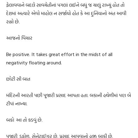
ફેલાવવાને બદલે સાવચેતીનાં પગલાં લઈને બધું જ ચાલું રાખ્યું હોત તો
દેશમાં અત્યારે એવો માહોલ ન સર્જાયો હોત કે આ દુનિયાનો અંત આવી
રહ્યો છે.
આજનો વિચાર
Be positive. It takes great effort in the midst of all
negativity floating around.
છોટી સી બાત
મંદિરની આરતી પછી પૂજારી પ્રસાદ આપતા હતા. બકાની હથેળીમાં પણ બે
ટીપાં નાખ્યા.
બકોઃ આ તો કડવું છે.
પૂજારીઃ ડફોળ, સેનેટાઈઝર છે. પ્રસાદ આપવાનો હજી બાકી છે.