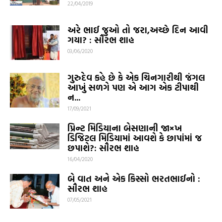
22/04/2019
અરે ભાઈ જુઓ તો જરા,અચ્છે દિન આવી
ગયા? : સૌરભ શાહ
03/06/2020
ગુરુદેવ કહે છે કે એક ચિનગારીથી જંગલ
આખું સળગે પણ એ આગ એક ટીપાથી
ન...
17/09/2021
પ્રિન્ટ મિડિયાના બેસણાની જા×ખ
ડિજિટલ મિડિયામાં આવશે કે છાપાંમાં જ
છપાશે?: સૌરભ શાહ
16/04/2020
બે વાત અને એક કિસ્સો ભરતભાઈનો :
સૌરભ શાહ
07/05/2021