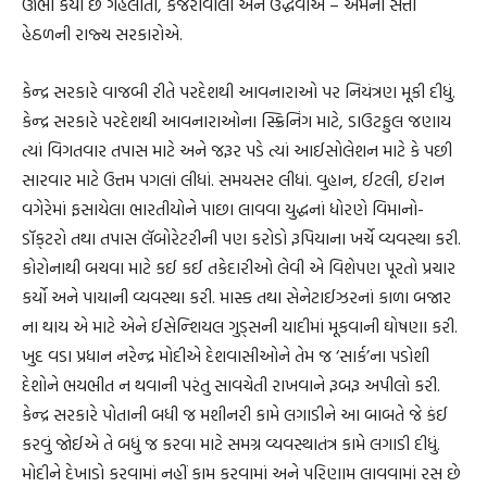
ઊભો કર્યો છે ગહલોતો, કેજરીવાલો અને ઉદ્ધવોએ – એમની સત્તા
હેઠળની રાજ્ય સરકારોએ.
કેન્દ્ર સરકારે વાજબી રીતે પરદેશથી આવનારાઓ પર નિયંત્રણ મૂકી દીધું.
કેન્દ્ર સરકારે પરદેશથી આવનારાઓના સ્ક્રિનિંગ માટે, ડાઉટફુલ જણાય
ત્યાં વિગતવાર તપાસ માટે અને જરૂર પડે ત્યાં આઈસોલેશન માટે કે પછી
સારવાર માટે ઉત્તમ પગલાં લીધાં. સમયસર લીધાં. વુહાન, ઈટલી, ઈરાન
વગેરેમાં ફસાયેલા ભારતીયોને પાછા લાવવા યુદ્ધનાં ધોરણે વિમાનો-
ડૉક્‌ટરો તથા તપાસ લૅબોરેટરીની પણ કરોડો રૂપિયાના ખર્ચે વ્યવસ્થા કરી.
કોરોનાથી બચવા માટે કઈ કઈ તકેદારીઓ લેવી એ વિશેપણ પૂરતો પ્રચાર
કર્યો અને પાયાની વ્યવસ્થા કરી. માસ્ક તથા સેનેટાઈઝરનાં કાળા બજાર
ના થાય એ માટે એને ઈસેન્શિયલ ગુડ્‌સની યાદીમાં મૂકવાની ઘોષણા કરી.
ખુદ વડા પ્રધાન નરેન્દ્ર મોદીએ દેશવાસીઓને તેમ જ ‘સાર્ક’ના પડોશી
દેશોને ભયભીત ન થવાની પરંતુ સાવચેતી રાખવાને રૂબરૂ અપીલો કરી.
કેન્દ્ર સરકારે પોતાની બધી જ મશીનરી કામે લગાડીને આ બાબતે જે કંઈ
કરવું જોઈએ તે બધું જ કરવા માટે સમગ્ર વ્યવસ્થાતંત્ર કામે લગાડી દીધું.
મોદીને દેખાડો કરવામાં નહીં કામ કરવામાં અને પરિણામ લાવવામાં રસ છે