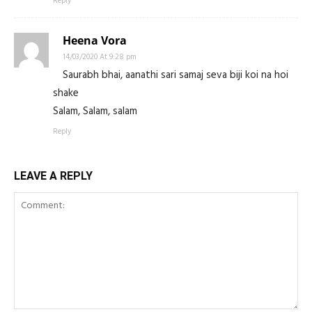
Heena Vora
14/03/2020 At 9:28 pm
Saurabh bhai, aanathi sari samaj seva biji koi na hoi
shake
Salam, Salam, salam
Reply
LEAVE A REPLY