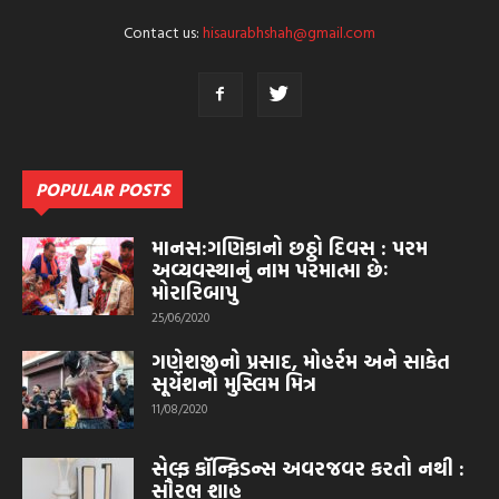
Contact us:
hisaurabhshah@gmail.com
POPULAR POSTS
માનસ:ગણિકાનો છઠ્ઠો દિવસ : પરમ
અવ્યવસ્થાનું નામ પરમાત્મા છેઃ
મોરારિબાપુ
25/06/2020
ગણેશજીનો પ્રસાદ, મોહર્રમ અને સાકેત
સૂર્યેશનો મુસ્લિમ મિત્ર
11/08/2020
સેલ્ફ કૉન્ફિડન્સ અવરજવર કરતો નથી :
સૌરભ શાહ