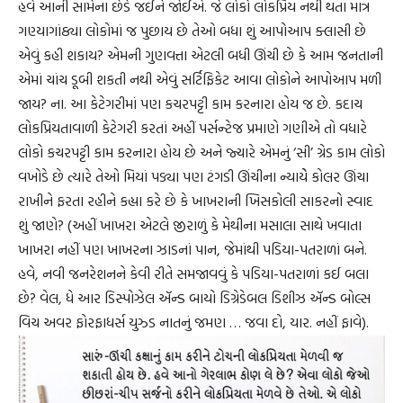
હવે આની સામેના છેડે જઈને જોઈએ. જે લોકો લોકપ્રિય નથી થતા માત્ર
ગણ્યાગાંઠ્યા લોકોમાં જ પુછાય છે તેઓ બધા શું આપોઆપ ક્લાસી છે
એવું કહી શકાય? એમની ગુણવત્તા એટલી બધી ઊંચી છે કે આમ જનતાની
એમાં ચાંચ ડૂબી શકતી નથી એવું સર્ટિફિકેટ આવા લોકોને આપોઆપ મળી
જાય? ના. આ કેટેગરીમાં પણ કચરપટ્ટી કામ કરનારા હોય જ છે. કદાચ
લોકપ્રિયતાવાળી કેટેગરી કરતાં અહીં પર્સન્ટેજ પ્રમાણે ગણીએ તો વધારે
લોકો કચરપટ્ટી કામ કરનારા હોય છે અને જ્યારે એમનું ‘સી’ ગ્રેડ કામ લોકો
વખોડે છે ત્યારે તેઓ મિયાં પડ્યા પણ ટંગડી ઊંચીના ન્યાયેે કોલર ઊંચા
રાખીને ફરતા રહીને કહ્યા કરે છે કે ખાખરાની ખિસકોલી સાકરનો સ્વાદ
શું જાણે? (અહીં ખાખરા એટલે જીરાળું કે મેથીના મસાલા સાથે ખવાતા
ખાખરા નહીં પણ ખાખરના ઝાડનાં પાન, જેમાંથી પડિયા-પતરાળાં બને.
હવે, નવી જનરેશનને કેવી રીતે સમજાવવું કે પડિયા-પતરાળાં કઈ બલા
છે? વેલ, ધે આર ડિસ્પોઝેલ ઍન્ડ બાયો ડિગ્રેડેબલ ડિશીઝ ઍન્ડ બોલ્સ
વિચ અવર ફોરફાધર્સ યુઝ્ડ નાતનું જમણ … જવા દો, યાર. નહીં ફાવે).