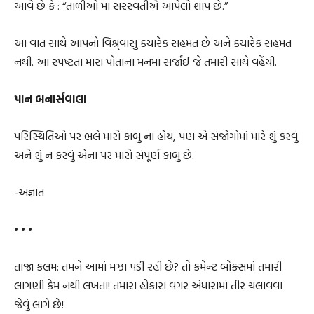
આવે છે કે : “તાળીઓ મા સરસ્વતીએ આપેલો શાપ છે.”
આ વાત સાથે આપનો વિશ્ર્વાસુ ક્યારેક સહમત છે અને ક્યારેક સહમત
નથી. આ સ્પષ્ટતા મારા પોતાના મનમાં સર્જાઈ જે તમારી સાથે વહેંચી.
પાન બનાર્સવાલા
પરિસ્થિતિઓ પર ભલે મારો કાબુ ના હોય, પણ એ સંજોગોમાં મારે શું કરવું
અને શું ન કરવું એના પર મારો સંપૂર્ણ કાબુ છે.
-અજ્ઞાત
• • •
તાજા કલમ: તમને આમાં મઝા પડી રહી છે? તો કમેન્ટ બોક્સમાં તમારી
લાગણી કેમ નથી લખતા! તમારા હોંકારા વગર અંધારામાં તીર ચલાવવા
જેવું લાગે છે!