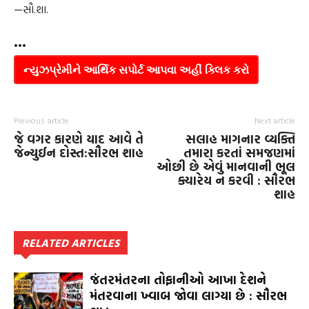
—સૌ.શા.
•••
ન્યુઝપ્રેમીને આર્થિક સપોર્ટ આપવા અહીં ક્લિક કરો
Previous article
Next article
જે વગર કારણે યાદ આવે તે
સલાહ માગનાર વ્યક્તિ
જેન્યુઈન દોસ્ત:સૌરભ શાહ
તમારા કરતાં સમજણમાં
ઓછી છે એવું માનવાની ભૂલ
ક્યારેય ન કરવી : સૌરભ
શાહ
RELATED ARTICLES
જંતરમંતરના તોફાનીઓ આખા દેશને
મંતરવાના ખ્વાબ જોવા લાગ્યા છે : સૌરભ