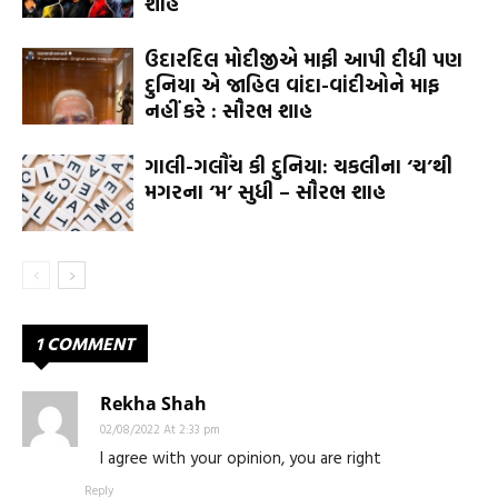
શાહ
ઉદારદિલ મોદીજીએ માફી આપી દીધી પણ
દુનિયા એ જાહિલ વાંદા-વાંદીઓને માફ
નહીં કરે : સૌરભ શાહ
ગાલી-ગલૌંચ કી દુનિયા: ચકલીના ‘ચ’થી
મગરના ‘મ’ સુધી – સૌરભ શાહ
1 COMMENT
Rekha Shah
02/08/2022 At 2:33 pm
I agree with your opinion, you are right
Reply