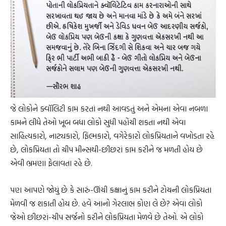
જે લોકોને ક્વૉલિટી કામ કરતાં નથી આવડતું અને એમના એવા નબળા
કામને લીધે તેઓ ખૂબ બધા લોકો સુધી પહોંચી શકતા નથી એવા
સાહિત્યકારો, નાટ્યકારો, ફિલ્મકારો, વગેરેકારો લોકપ્રિયતાને વખોડતા રહે
છે, લોકપ્રિયતા તો ચીપ મીન્સથી-છીછરાં કામ કરીને જ મળતી હોય છે
એવી ભ્રમણા ફેલાવતા રહે છે.
પણ આપણે જોયું છે કે સારું-ઊંચી કક્ષાનું કામ કરીને ટોચની લોકપ્રિયતા
મેળવી જ શકાતી હોય છે. હવે આનો ગેરલાભ કોણ લે છે? એવા લોકો
જેઓ છીછરાં-ચીપ સર્જનો કરીને લોકપ્રિયતા મેળવે છે તેઓ. એ લોકો