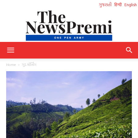
ગુજરાતી
हिन्दी
English
NewsPremi
Home
ગુડ મૉર્નિંગ
Gujarati