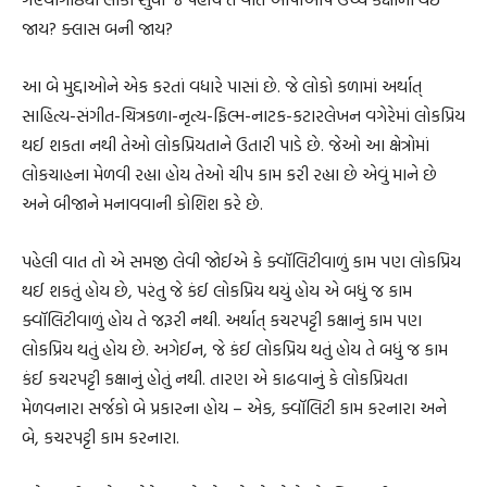
જાય? ક્લાસ બની જાય?
આ બે મુદ્દાઓને એક કરતાં વધારે પાસાં છે. જે લોકો કળામાં અર્થાત્
સાહિત્ય-સંગીત-ચિત્રકળા-નૃત્ય-ફિલ્મ-નાટક-કટારલેખન વગેરેમાં લોકપ્રિય
થઈ શકતા નથી તેઓ લોકપ્રિયતાને ઉતારી પાડે છે. જેઓ આ ક્ષેત્રોમાં
લોકચાહના મેળવી રહ્યા હોય તેઓ ચીપ કામ કરી રહ્યા છે એવું માને છે
અને બીજાને મનાવવાની કોશિશ કરે છે.
પહેલી વાત તો એ સમજી લેવી જોઈએ કે ક્વૉલિટીવાળું કામ પણ લોકપ્રિય
થઈ શકતું હોય છે, પરંતુ જે કંઈ લોકપ્રિય થયું હોય એ બધું જ કામ
ક્વૉલિટીવાળું હોય તે જરૂરી નથી. અર્થાત્ કચરપટ્ટી કક્ષાનું કામ પણ
લોકપ્રિય થતું હોય છે. અગેઈન, જે કંઈ લોકપ્રિય થતું હોય તે બધું જ કામ
કંઈ કચરપટ્ટી કક્ષાનું હોતું નથી. તારણ એ કાઢવાનું કે લોકપ્રિયતા
મેળવનારા સર્જકો બે પ્રકારના હોય – એક, ક્વૉલિટી કામ કરનારા અને
બે, કચરપટ્ટી કામ કરનારા.