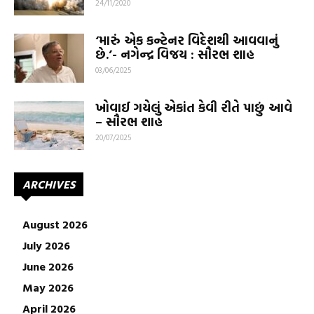
24/11/2020
‘મારું એક કન્ટેનર વિદેશથી આવવાનું
છે.’- નગેન્દ્ર વિજય : સૌરભ શાહ
03/06/2025
ખોવાઈ ગયેલું એકાંત કેવી રીતે પાછું આવે
– સૌરભ શાહ
20/07/2025
ARCHIVES
August 2026
July 2026
June 2026
May 2026
April 2026