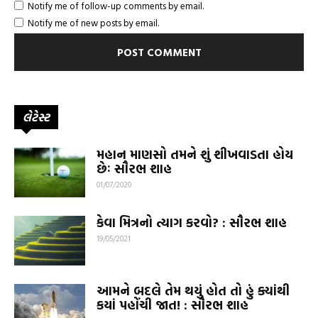
Notify me of follow-up comments by email.
Notify me of new posts by email.
લેટેસ્ટ
મહાન માણસો તમને શું શીખવાડતા હોય
છેઃ સૌરભ શાહ
01/07/2020
કેવા મિત્રનો ત્યાગ કરવો? : સૌરભ શાહ
19/05/2021
આમને બદલે તેમ થયું હોત તો હું ક્યાંથી
કયાં પહોંચી જાત! : સૌરભ શાહ