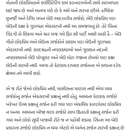
પોતાની લોકપ્રિયતાને ક્વૉલિટેટિવ કામ કરનારાઓની સાથે સરખાવતા
થઈ જાય છે અને માનવા માંડે છે કે અમે બંને સરખાં છીએ. હૃષિકેશ
મુખર્જી અને ડેવિડ ધવન બેઉ આદરણીય સર્જકો, બેઉ લોકપ્રિય પણ
બેઉની કક્ષા કે ગુણવત્તા એકસરખી નથી આ સમજવાનું છે. તેરે બિના
ઝિંદગી સે શિકવા અને ચાર બજ ગયે ફિર ભી પાર્ટી અભી બાકી હૈ – બેઉ
ગીતો લોકપ્રિય અને બેઉના સર્જકોને સલામ પણ બેઉની ગુણવત્તા
એકસરખી નથી. શરદચંદ્રની નવલકથાઓ અને ગુલશન નંદાની
નવલકથાઓ બેઉ પોપ્યુલર અને બેઉ મોટા ગજાના લેખકો પણ કક્ષા
બેઉની સરખી નથી. આવા તો કેટલાય દાખલા સર્જનના એ કળાના દરેક
ક્ષેત્રમાં તમે આપી શકો.
એ જ રીતે જેઓ લોકપ્રિય નથી, માસીસના માણસ નથી એવા બધા
સર્જકોનું સર્જન એકસરખી કક્ષાનું નથી હોતું. આમાંના કેટલાક સર્જકો
ખરેખર ઉચ્ચ કક્ષાનું સર્જન કરી ગયા પણ એકાધિક કારણોસર લોકપ્રિય
ન બન્યા. આમાંના બીજા ઘણા સર્જકો સાવ ઊતરતી કક્ષાનું સર્જન કરી
ગયા અને લોકો સુધી વાજબી રીતે જ ન પહોંચી શક્યા. સિન્સ આ બેઉ
પ્રકારના સર્જકો લોકપ્રિય ન થયા એટલે એ બંનેનું સર્જન સરખી કક્ષાનું છે