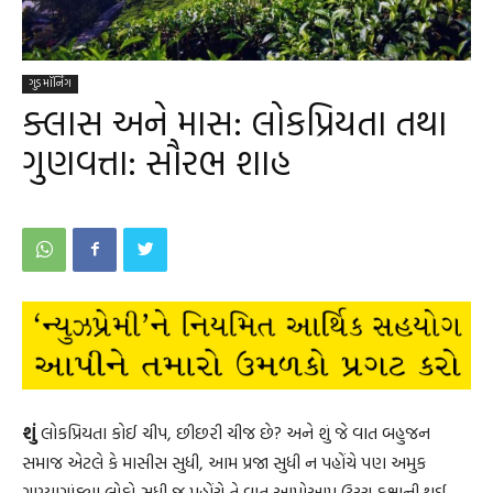
ગુડ મૉર્નિંગ
ક્લાસ અને માસ: લોકપ્રિયતા તથા
ગુણવત્તા: સૌરભ શાહ
શું
લોકપ્રિયતા કોઈ ચીપ, છીછરી ચીજ છે? અને શું જે વાત બહુજન
સમાજ એટલે કે માસીસ સુધી, આમ પ્રજા સુધી ન પહોંચે પણ અમુક
ગણ્યાગાંઠ્યા લોકો સુધી જ પહોંચે તે વાત આપોઆપ ઉચ્ચ કક્ષાની થઈ