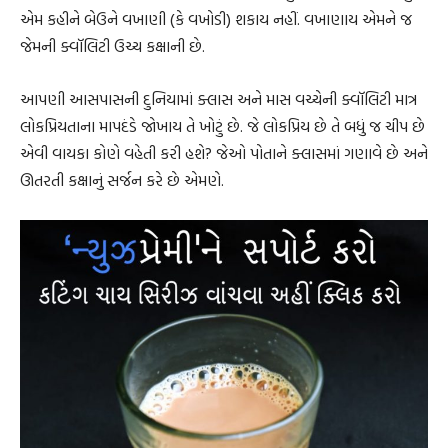
એમ કહીને બેઉને વખાણી (કે વખોડી) શકાય નહીં. વખાણાય એમને જ
જેમની ક્વૉલિટી ઉચ્ચ કક્ષાની છે.
આપણી આસપાસની દુનિયામાં ક્લાસ અને માસ વચ્ચેની ક્વૉલિટી માત્ર
લોકપ્રિયતાના માપદંડે જોખાય તે ખોટું છે. જે લોકપ્રિય છે તે બધું જ ચીપ છે
એવી વાયકા કોણે વહેતી કરી હશે? જેઓ પોતાને ક્લાસમાં ગણાવે છે અને
ઊતરતી કક્ષાનું સર્જન કરે છે એમણે.