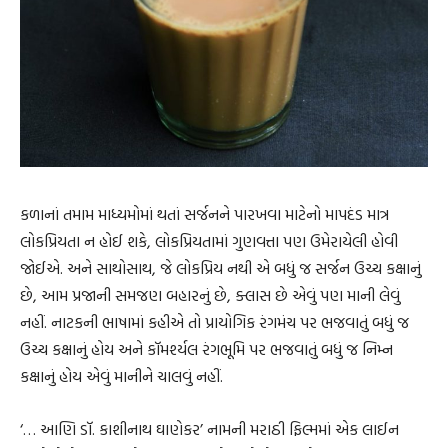
કળાનાં તમામ માધ્યમોમાં થતાં સર્જનને પારખવા માટેનો માપદંડ માત્ર
લોકપ્રિયતા ન હોઈ શકે, લોકપ્રિયતામાં ગુણવત્તા પણ ઉમેરાયેલી હોવી
જોઈએ. અને સાથોસાથ, જે લોકપ્રિય નથી એ બધું જ સર્જન ઉચ્ચ કક્ષાનું
છે, આમ પ્રજાની સમજણ બહારનું છે, ક્લાસ છે એવું પણ માની લેવું
નહીં. નાટકની ભાષામાં કહીએ તો પ્રાયોગિક રંગમંચ પર ભજવાતું બધું જ
ઉચ્ચ કક્ષાનું હોય અને કૉમર્શ્યલ રંગભૂમિ પર ભજવાતું બધું જ નિમ્ન
કક્ષાનું હોય એવું માનીને ચાલવું નહીં.
‘… આણિ ડૉ. કાશીનાથ ઘાણેકર’ નામની મરાઠી ફિલ્મમાં એક લાઈન