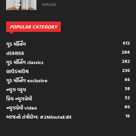
15/09/2020
POPULAR CATEGORY
612
ગુડ મૉર્નિંગ
284
તડકભડક
282
ગુડ મૉર્નિંગ classics
230
લાઉડમાઉથ
66
ગુડ મૉર્નિંગ exclusive
58
ન્યુઝ વ્યુઝ
52
પ્રિય ન્યુઝપ્રેમી
40
ન્યુઝપ્રેમી video
16
આજનો તંત્રીલેખ: #2MinuteEdit