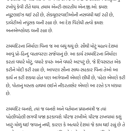
રખોપું કેવી રીતે થાય. તમામ એન્ટી-ભારતીય એન.જી.ઓ. ક્રમશ:
ન્યુટ્રલાઈઝ થઈ રહી છે, સેક્યુલરવાદીઓની નસબંધી થઈ રહી છે,
ડાબેરીઓ નપુંસક બની રહ્યા છે. આ દેશ વિરોધી તત્ત્વો ક્રમશ:
અનએમ્પ્લોયડ બની રહ્યા છે.
રામમંદિરના નિર્માણ વિના જ આ બધું થયું છે. સૌથી મોટું મહત્ત્વ દેશમાં
આવું પ્રો-હિન્દુ વાતાવરણ સર્જવાનું છે. આ કાર્ય રામમંદિરના નિર્માણ
કરતાં વધારે મોટું, વધારે કપરું અને વધારે અટપટું છે, જે દિવસરાત એક
કરીને મોદી કરી રહ્યા છે, આપણા સૌના સાથ-સહકાર વિના તેઓ આ
કાર્ય ન કરી શક્યા હોત પણ આગેવાની એમણે લીધી છે, પહેલ એમણે કરી
છે, પોતાનું મસ્તક હાથમાં લઈને નીડરતાભેર એમણે આ રસ્તે ડગ માંડ્યા
છે.
રામમંદિર બનશે, ત્યાં જ બનશે અને વર્તમાન પ્રધાનમંત્રી જ ત્યાં
પહેલીવહેલી ભગવી ધજા ફરકાવશે. ધીરજ રાખીએ. ધીરજ રાખવામાં કશું
ખાટું-મોળું થઈ જવાનું નથી, કારણ કે અત્યારે દેશમાં જે કામ થઈ રહ્યું છે તે