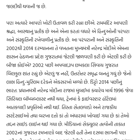
જલદીથી થવાની જ છે.
પણ અત્યારે આપણે ખોટી ઉતાવળ કરી રહ્યા છીએ. રામમંદિર આપણી
શ્રદ્ધા, આસ્થાનું પ્રતીક છે અને એના કરતાં વધારે એ હિન્દુઓની પરંપરા
અને સંસ્કૃતિની રખેવાળીનું પ્રતીક છે. આ પરંપરાની અને સંસ્કૃતિની
2002થી 2014 દરમ્યાનના તે વખતના મુખ્યમંત્રી નરેન્દ્ર મોદીએ એમના
શાસન હેઠળના પ્રદેશ ગુજરાતમાં જેટલી જાળવણી કરી છે એટલી કરી છે
બીજા કોઈએ? 2002 પછી અપવાદરૂપ છમકલા સિવાય ગુજરાત
બિલકુલ શાંત રહ્યું છે એટલું જ નહીં, ઉત્તરોત્તર સમૃદ્ધ બનતું ગયું છે જેનો
લાભ હિન્દુ-મુસ્લિમ દરેકને એકસરખો મળ્યો છે. ડિટ્ટો 2014 પછીનું
ભારત. પ્રધાનમંત્રી નરેન્દ્ર મોદીના રાજમાં મુંબઈમાં ક્યારેય માર્ચ 1996 જેવા
સિરિયલ બૉમ્બબ્લાસ્ટ નથી થયા, ટ્રેનમાં કે ફાઈવસ્ટાર હૉટેલમાં
આતંકવાદી પ્રવૃત્તિઓ નથી થઈ. તિસ્તા સેતલવાડો અને રાજકીય
સરદેસાઈઓ તથા બરખા દત્તો કાં તો અંધારામાં ખોવાઈ ગયા છે કાં તેઓ
તદ્દન સાઈડ લાઈન થઈ ગયા છે. મીડિયાનાં સેક્યુલર તત્ત્વોની તાકાત
2002નાં ગુજરાત રમખાણો બાદ જેટલી હતી તેના દસમા ભાગની પણ