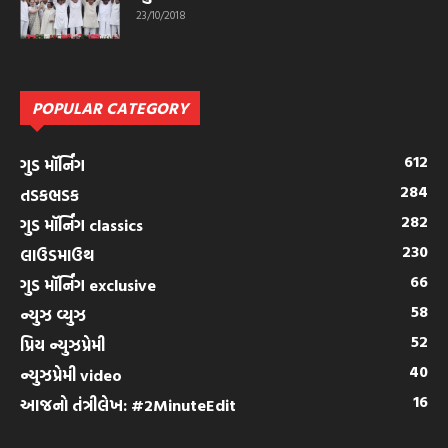
23/10/2018
POPULAR CATEGORY
612
ગુડ મૉર્નિંગ
284
તડકભડક
282
ગુડ મૉર્નિંગ classics
230
લાઉડમાઉથ
66
ગુડ મૉર્નિંગ exclusive
58
ન્યુઝ વ્યુઝ
52
પ્રિય ન્યુઝપ્રેમી
40
ન્યુઝપ્રેમી video
16
આજનો તંત્રીલેખ: #2MinuteEdit