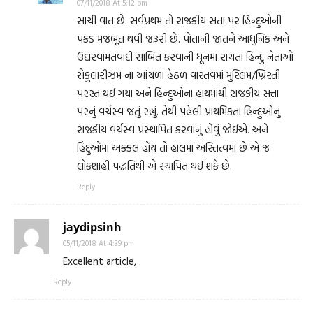
07/11/2018 At 5:12 pm
સાચી વાત છે. સર્વપ્રથમ તો રાજકીય સત્તા પર હિન્દુઓની
પકડ મજબૂત થવી જરૂરી છે. પોતાની જાતને આધુનિક અને
ઉદારવામતવાદી સાબિત કરવાની ધૂનમાં રાચતા હિન્દુ નેતાઓ
સેકુલારીઝમ ના આંચળા હેઠળ વાસ્તવમાં મુસ્લિમ/ખ્રિસ્તી
પરસ્ત થઈ ગયા અને હિન્દુઓના હાથમાંથી રાજકીય સત્તા
પરનું વર્ચસ્વ જતું રહ્યું. તેથી પહેલી પ્રાથમિકતા હિન્દુઓનું
રાજકીય વર્ચસ્વ પ્રસ્થાપિત કરવાનું હોવું જોઈએ. અને
હિંદુઓમાં અક્કલ હોય તો હાલમાં અસ્તિત્વમાં છે એ જ
લોકશાહી પદ્ધતિથી એ સ્થાપિત થઈ શકે છે.
Reply
jaydipsinh
05/11/2018 At 4:39 pm
Excellent article,
Reply