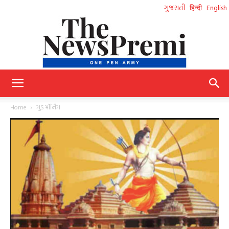
ગુજરાતી
हिन्दी
English
NewsPremi
Home
ગુડ મૉર્નિંગ
Gujarati