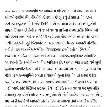
અયોધ્યામાં રામજન્મભૂમિ પર બંધાયેલા મંદિરને તોડીને બાબરના નામે
સોળમી સદીમાં વિધર્મીઓએ જે સ્થાન ઊભું કર્યું તે ભારતની પ્રજાને
હરગિજ મંજૂર ન હોઈ શકે. 1949માં એ જગ્યામાં રામ લલ્લાની મૂર્તિની
પ્રાણપ્રતિષ્ઠા થઈ તેની સાથે જ એ જગ્યા પ્રાર્થના સ્થળ તરીકે વિધર્મીઓ
માટે હરામ બની ગઈ અને 1949 પછી ત્યાં કોઈ દિવસ નમાઈ પઢાજ પણ
નથી. 1992ની 6ઠ્ઠી ડિસેમ્બરે જે ધ્વસ્ત થઈ તે ઈમારત બાબરી મસ્જિદ
નહોતી પણ માત્ર એક જર્જરિત વિવાદાસ્પદ ઢાંચો હતો. મસ્જિદ તો
1949માં જ નૉન-ફંક્શનલ થઈ ગઈ હતી. રામજન્મભૂમિ પર રામમંદિર
બાંધવાનો હિન્દુઓને અબાધિત અધિકાર છે. આવતા એક હજાર વર્ષ સુધી
યુનોમાં કાશ્મીર વિવાદનો ઉકેલ નથી આવવાનો. એ જ રીતે સુપ્રીમ કોર્ટમાં
પડેલા રામજન્મભૂમિને લગતા દાયકાઓ જૂના કેસનો પણ સ્પષ્ટ ઉકેલ
ક્યારેય નથી આવવાનો. લખી રાખજો આ વાત. ‘સ્પષ્ટ’ ચુકાદો ક્યારેય
નહીં આવે. કોર્ટ ક્લિયર કટ ક્યારેય નહીં કહે કે આ જગ્યા પર મૂળ મંદિર
બંધાયેલું હતું એટલે મંદિર જ બનવું જોઈએ. કોર્ટ ક્યારેય ક્લિયર કટ એવું
પણ નહીં કહે કે જે બાબરી ઢાંચો તોડવામાં આવ્યો તેમાં અગાઉ મસ્જિદ