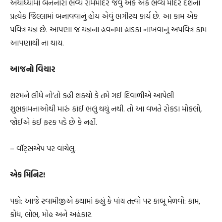
અયોધ્યામાં બનનારા ભવ્ય રામમંદિર જેવું એક એક ભવ્ય મંદિર દેશના
પ્રત્યેક જિલ્લામાં બનાવવાનું હોય એવું ભગીરથ કાર્ય છે. આ કામ એક
પવિત્ર યજ્ઞ છે. આપણા જ યજ્ઞના હવનમાં હાડકાં નાખવાનું અપવિત્ર કામ
આપણાથી ના થાય.
આજનો વિચાર
શરમને લીધે નો’તો કહી શક્યો કે તમે ગઈ દિવાળીએ આપેલી
શુભકામનાઓથી મારું કાંઈ ભલું થયું નથી. તો આ વખતે રોકડા મોકલો,
જોઈએ કંઈ ફરક પડે છે કે નહીં.
– વૉટ્સએપ પર વાંચેલું.
એક મિનિટ!
પકો: આજે સ્વામીજીએ કથામાં કહ્યું કે પાંચ તત્ત્વો પર કાબૂ મેળવો: કામ,
ક્રોધ, લોભ, મોહ અને અહંકાર.