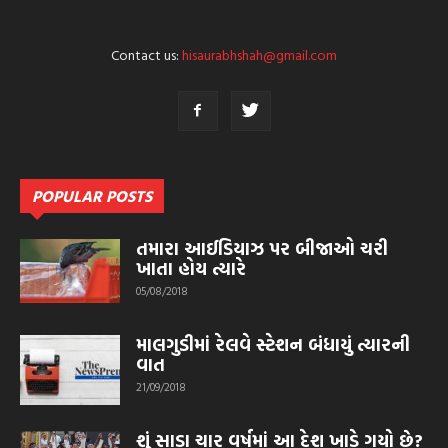
Contact us:
hisaurabhshah@gmail.com
POPULAR POSTS
તમારા આઈડિયાઝ પર બીજાઓ ચરી
ખાતા હોય ત્યારે
05/08/2018
માલગુડીમાં રેલવે સ્ટેશન બંધાયું ત્યારની
વાત
21/09/2018
શું સાડા ચાર વર્ષમાં આ દેશ ખાડે ગયો છે?