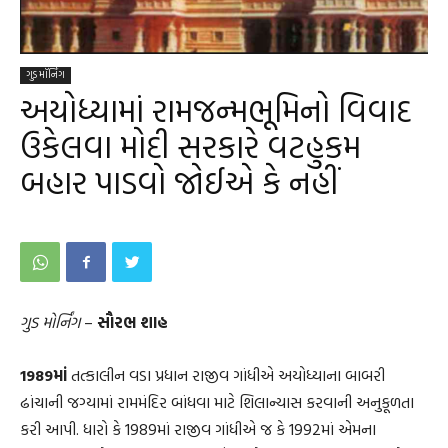
ગુડ મૉર્નિંગ
અયોધ્યામાં રામજન્મભૂમિનો વિવાદ
ઉકેલવા મોદી સરકારે વટહુકમ
બહાર પાડવો જોઈએ કે નહીં
ગુડ મોર્નિંગ
–
સૌરભ શાહ
1989માં
તત્કાલીન વડા પ્રધાન રાજીવ ગાંધીએ અયોધ્યાના બાબરી
ઢાંચાની જગ્યામાં રામમંદિર બાંધવા માટે શિલાન્યાસ કરવાની અનુકૂળતા
કરી આપી. ધારો કે 1989માં રાજીવ ગાંધીએ જ કે 1992માં એમના