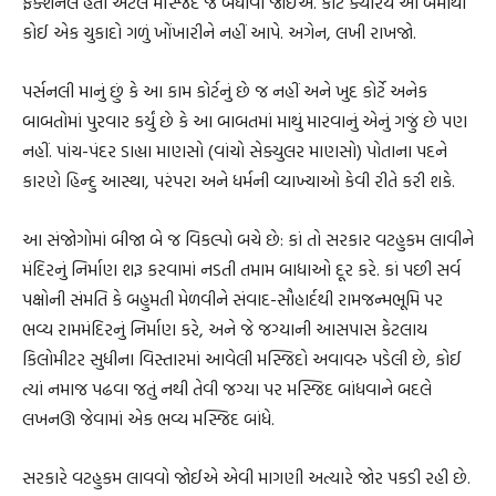
ફંક્શનલ હતી એટલે મસ્જિદ જ બંધાવી જોઈએ. કોર્ટ ક્યારેય આ બેમાંથી
કોઈ એક ચુકાદો ગળું ખોંખારીને નહીં આપે. અગેન, લખી રાખજો.
પર્સનલી માનું છું કે આ કામ કોર્ટનું છે જ નહીં અને ખુદ કોર્ટે અનેક
બાબતોમાં પુરવાર કર્યું છે કે આ બાબતમાં માથું મારવાનું એનું ગજું છે પણ
નહીં. પાંચ-પંદર ડાહ્યા માણસો (વાંચો સેક્યુલર માણસો) પોતાના પદને
કારણે હિન્દુ આસ્થા, પરંપરા અને ધર્મની વ્યાખ્યાઓ કેવી રીતે કરી શકે.
આ સંજોગોમાં બીજા બે જ વિકલ્પો બચે છે: કાં તો સરકાર વટહુકમ લાવીને
મંદિરનું નિર્માણ શરૂ કરવામાં નડતી તમામ બાધાઓ દૂર કરે. કાં પછી સર્વ
પક્ષોની સંમતિ કે બહુમતી મેળવીને સંવાદ-સૌહાર્દથી રામજન્મભૂમિ પર
ભવ્ય રામમંદિરનું નિર્માણ કરે, અને જે જગ્યાની આસપાસ કેટલાય
કિલોમીટર સુધીના વિસ્તારમાં આવેલી મસ્જિદો અવાવરુ પડેલી છે, કોઈ
ત્યાં નમાજ પઢવા જતું નથી તેવી જગ્યા પર મસ્જિદ બાંધવાને બદલે
લખનઊ જેવામાં એક ભવ્ય મસ્જિદ બાંધે.
સરકારે વટહુકમ લાવવો જોઈએ એવી માગણી અત્યારે જોર પકડી રહી છે.