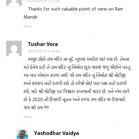
05/11/2018 At 5:32 pm
Thanks for such valuable point of view on Ram
Mandir
Reply
Tushar Vora
05/11/2018 At 4:44 pm
અમુક લોકો રામ મંદિર ના મુદ્દે ખૂબજ અધીરા થઈ ગયા છે. તેમના
મતે કેમેય કરી ને રામ મંદિર નું નિર્માણ શુરું થયજ જવું જોઈએ પરંતુ
આ વાત એકદમ સરળ નથી. જો રામ મંદિર નું નિર્માણ શ્રી મોદીજી
અને ભાજપ નહીં કરાવી શકે તો બીજો કોઈ પણ પક્ષ નહીં કરાવી
શકે, માટે શ્રી મોદીજી પર વિશ્વાસ રાખવાની જરૂર છે. મને એમ લાગે
છે કે 2020 ની દિવાળી નૂતન અને ભવ્ય રામ મંદિર માં ઉજવાશે.
જય શ્રી રામ !!!!!
Reply
Yashodhar Vaidya