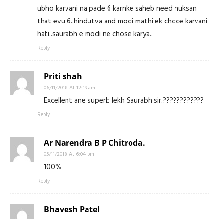
ubho karvani na pade 6 karnke saheb need nuksan
that evu 6..hindutva and modi mathi ek choce karvani
hati..saurabh e modi ne chose karya..
Reply
Priti shah
06/11/2018 At 12:19 am
Excellent ane superb lekh Saurabh sir.????????????
Reply
Ar Narendra B P Chitroda.
05/11/2018 At 6:04 pm
100%
Reply
Bhavesh Patel