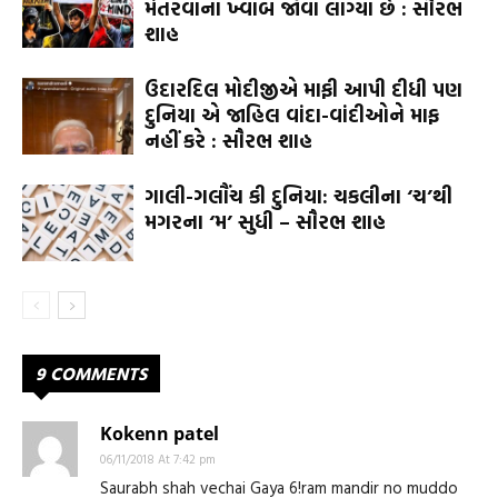
મંતરવાના ખ્વાબ જોવા લાગ્યા છે : સૌરભ
શાહ
ઉદારદિલ મોદીજીએ માફી આપી દીધી પણ
દુનિયા એ જાહિલ વાંદા-વાંદીઓને માફ
નહીં કરે : સૌરભ શાહ
ગાલી-ગલૌંચ કી દુનિયા: ચકલીના ‘ચ’થી
મગરના ‘મ’ સુધી – સૌરભ શાહ
9 COMMENTS
Kokenn patel
06/11/2018 At 7:42 pm
Saurabh shah vechai Gaya 6!ram mandir no muddo