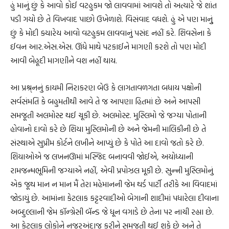
હું માનું છું કે આવો કોઈ વટહુકમ જો લાવવામાં આવશે તો અત્યારે જે શાંત
પડી ગયો છે તે વિખવાદ પાછો ઉખેળાશે. વિસંવાદ વધશે. હું એ પણ માનુું
છું કે મોદી ક્યારેય આવો વટહુકમ લાવવાનું પસંદ નહીં કરે. શિવસેના કે
ઈવન આર.એસ.એસ. ઊંધે માથે પટકાઈને માગણી કરશે તો પણ મોદી
આવી બેહૂદી માગણીને વશ નહીં થાય.
આ પ્રશ્ર્નનું કાયમી નિરાકરણ બેઉ કે લાગતાવળગતા બધાય પક્ષોની
સર્વસંમતિ કે બહુમતીથી આવે તે જ આપણા હિતમાં છે અને આપસી
સમજૂતી અલમોસ્ટ થઈ ચૂકી છે. અલમોસ્ટ. મુસ્લિમો જે જગ્યા પોતાની
હોવાનો દાવો કરે છે શિયા મુસ્લિમોની છે અને જેમની માલિકીની છે તે
સંસ્થાએ સુપ્રીમ કોર્ટને લખીને આપ્યું છે કે પોતે આ દાવો જતો કરે છે.
શિયાઓએ જ લખનઊમાં મસ્જિદ બનાવવી જોઈએ, અયોધ્યાની
રામજન્મભૂમિની જગ્યાએ નહીં, એવી પ્રપોઝલ મૂકી છે. સુન્ની મુસ્લિમોનું
એક જૂથ માન ન માન મૈં તેરા મહેમાનની જેમ થર્ડ પાર્ટી તરીકે આ વિવાદમાં
જોડાયું છે. આમાંના કેટલાક કટ્ટરવાદીઓ બેગાની શાદીમાં પધારેલા દીવાના
અબ્દુલ્લાની જેમ કૉન્ગ્રેસી બૅન્ડ જે ધૂન વગાડે છે તેના પર નાચી રહ્યા છે.
આ કેટલાક લોકોને નજરઅંદાજ કરીને સમજૂતી થઈ શકે છે અને તે