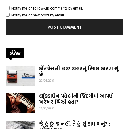
Notify me of follow-up comments by email.
Notify me of new posts by email.
લેટેસ્ટ
કૉન્ગ્રેસની છટપટાહટનું રિયલ કારણ શું
છે
22/04/2019
લૉકડાઉન પહેલાંની જિંદગીમાં આપણે
ખરેખર બિઝી હતા?
12/04/2020
જે હું છું જ નહીં, તે હું શું કામ બનું? :