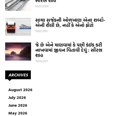
સૌરભ શાહ
06/07/2020
સાચા સર્જકની ઓળખાણ એના શબ્દો-
એની શૈલી છે, નહીં કે એનો ફોટો
19/03/2019
જે છે એને માણવામાં કે પછી કંઈક કરી
નાખવામાં જીવન વિતાવી દેવું : સૌરભ
શાહ
16/06/2021
ARCHIVES
August 2026
July 2026
June 2026
May 2026