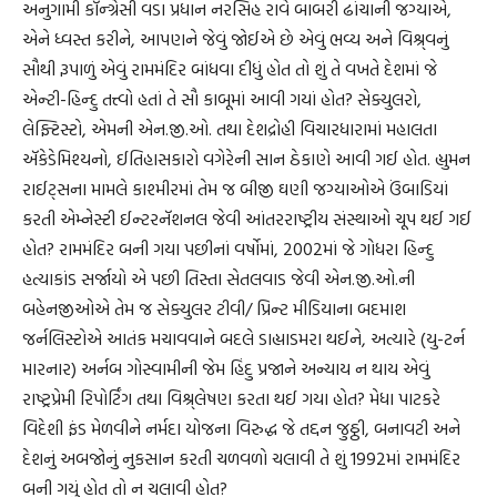
અનુગામી કૉન્ગ્રેસી વડા પ્રધાન નરસિંહ રાવે બાબરી ઢાંચાની જગ્યાએ,
એને ધ્વસ્ત કરીને, આપણને જેવું જોઈએ છે એવું ભવ્ય અને વિશ્ર્વનું
સૌથી રૂપાળું એવું રામમંદિર બાંધવા દીધું હોત તો શું તે વખતે દેશમાં જે
એન્ટી-હિન્દુ તત્ત્વો હતાં તે સૌ કાબૂમાં આવી ગયાં હોત? સેક્યુલરો,
લેફ્ટિસ્ટો, એમની એન.જી.ઓ. તથા દેશદ્રોહી વિચારધારામાં મહાલતા
ઍકેડેમિશ્યનો, ઈતિહાસકારો વગેરેની સાન ઠેકાણે આવી ગઈ હોત. હ્યુમન
રાઈટ્સના મામલે કાશ્મીરમાં તેમ જ બીજી ઘણી જગ્યાઓએ ઉંબાડિયાં
કરતી એમ્નેસ્ટી ઈન્ટરનૅશનલ જેવી આંતરરાષ્ટ્રીય સંસ્થાઓ ચૂપ થઈ ગઈ
હોત? રામમંદિર બની ગયા પછીનાં વર્ષોમાં, 2002માં જે ગોધરા હિન્દુ
હત્યાકાંડ સર્જાયો એ પછી તિસ્તા સેતલવાડ જેવી એન.જી.ઓ.ની
બહેનજીઓએ તેમ જ સેક્યુલર ટીવી/ પ્રિન્ટ મીડિયાના બદમાશ
જર્નલિસ્ટોએ આતંક મચાવવાને બદલે ડાહ્યાડમરા થઈને, અત્યારે (યુ-ટર્ન
મારનાર) અર્નબ ગોસ્વામીની જેમ હિંદુ પ્રજાને અન્યાય ન થાય એવું
રાષ્ટ્રપ્રેમી રિપોર્ટિંગ તથા વિશ્ર્લેષણ કરતા થઈ ગયા હોત? મેધા પાટકરે
વિદેશી ફંડ મેળવીને નર્મદા યોજના વિરુદ્ધ જે તદ્દન જુઠ્ઠી, બનાવટી અને
દેશનું અબજોનું નુકસાન કરતી ચળવળો ચલાવી તે શું 1992માં રામમંદિર
બની ગયું હોત તો ન ચલાવી હોત?