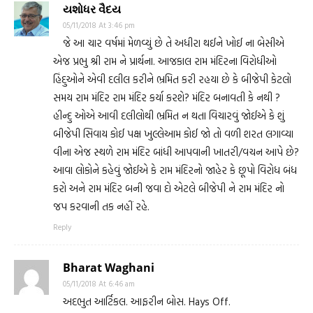
યશોધર વૈદય
05/11/2018 At 3:46 pm
જે આ ચાર વર્ષમાં મેળવ્યું છે તે અધીરા થઈને ખોઈ ના બેસીએ
એજ પ્રભુ શ્રી રામ ને પ્રાર્થના. આજકાલ રામ મંદિરના વિરોધીઓ
હિંદુઓને એવી દલીલ કરીને ભ્રમિત કરી રહયા છે કે બીજેપી કેટલો
સમય રામ મંદિર રામ મંદિર કર્યા કરશે? મંદિર બનાવતી કે નથી ?
હીન્દુ ઓએ આવી દલીલોથી ભ્રમિત ન થતા વિચારવું જોઈએ કે શું
બીજેપી સિવાય કોઈ પક્ષ ખુલ્લેઆમ કોઈ જો તો વળી શરત લગાવ્યા
વીના એજ સ્થળે રામ મંદિર બાંધી આપવાની ખાતરી/વચન આપે છે?
આવા લોકોને કહેવું જોઈએ કે રામ મંદિરનો જાહેર કે છૂપો વિરોધ બંધ
કરો અને રામ મંદિર બની જવા દો એટલે બીજેપી ને રામ મંદિર નો
જપ કરવાની તક નહીં રહે.
Reply
Bharat Waghani
05/11/2018 At 6:46 am
અદભુત આર્ટિકલ. આફરીન બોસ. Hays Off.