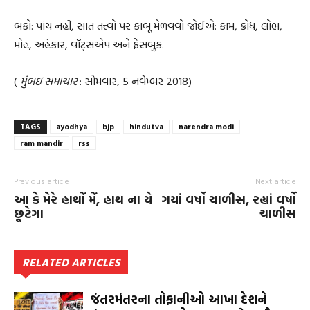
બકો: પાંચ નહીં, સાત તત્ત્વો પર કાબૂ મેળવવો જોઈએ: કામ, ક્રોધ, લોભ,
મોહ, અહંકાર, વૉટ્સએપ અને ફેસબુક.
(
મુંબઇ સમાચાર
: સોમવાર, 5 નવેમ્બર 2018)
TAGS
ayodhya
bjp
hindutva
narendra modi
ram mandir
rss
Previous article
Next article
આ કે મેરે હાથોં મેં, હાથ ના યે
ગયાં વર્ષો ચાળીસ, રહ્યાં વર્ષો
છૂટેગા
ચાળીસ
RELATED ARTICLES
જંતરમંતરના તોફાનીઓ આખા દેશને