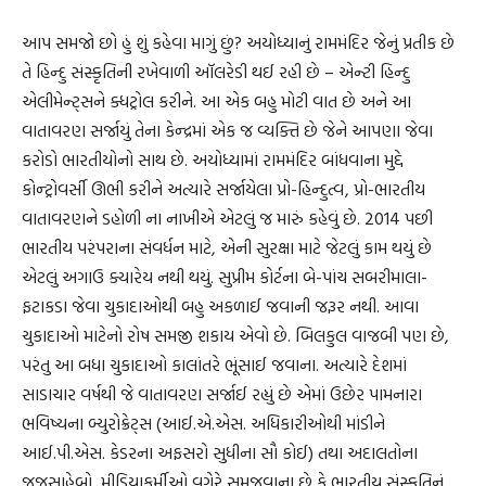
આપ સમજો છો હું શું કહેવા માગું છું? અયોધ્યાનું રામમંદિર જેનું પ્રતીક છે
તે હિન્દુ સંસ્કૃતિની રખેવાળી ઑલરેડી થઈ રહી છે – એન્ટી હિન્દુ
એલીમેન્ટ્સને ક્ધટ્રોલ કરીને. આ એક બહુ મોટી વાત છે અને આ
વાતાવરણ સર્જાયું તેના કેન્દ્રમાં એક જ વ્યક્તિ છે જેને આપણા જેવા
કરોડો ભારતીયોનો સાથ છે. અયોધ્યામાં રામમંદિર બાંધવાના મુદ્દે
કોન્ટ્રોવર્સી ઊભી કરીને અત્યારે સર્જાયેલા પ્રો-હિન્દુત્વ, પ્રો-ભારતીય
વાતાવરણને ડહોળી ના નાખીએ એટલું જ મારું કહેવું છે. 2014 પછી
ભારતીય પરંપરાના સંવર્ધન માટે, એની સુરક્ષા માટે જેટલું કામ થયું છે
એટલું અગાઉ ક્યારેય નથી થયું. સુપ્રીમ કોર્ટના બે-પાંચ સબરીમાલા-
ફટાકડા જેવા ચુકાદાઓથી બહુ અકળાઈ જવાની જરૂર નથી. આવા
ચુકાદાઓ માટેનો રોષ સમજી શકાય એવો છે. બિલકુલ વાજબી પણ છે,
પરંતુ આ બધા ચુકાદાઓ કાલાંતરે ભૂંસાઈ જવાના. અત્યારે દેશમાં
સાડાચાર વર્ષથી જે વાતાવરણ સર્જાઈ રહ્યું છે એમાં ઉછેર પામનારા
ભવિષ્યના બ્યુરોક્રેટ્સ (આઈ.એ.એસ. અધિકારીઓથી માંડીને
આઈ.પી.એસ. કેડરના અફસરો સુધીના સૌ કોઈ) તથા અદાલતોના
જજસાહેબો, મીડિયાકર્મીઓ વગેરે સમજવાના છે કે ભારતીય સંસ્કૃતિનું