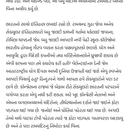
નથી રહી. અને માઈન્ડ વેલ, આ બધું મોદીએ અયોધ્યામાં રામમંદિર બાંધ્યા
વિના અચીવ કર્યું છે.
ભારતનો સાચો ઈતિહાસ લખાઈ રહ્યો છે. રામચન્દ્ર ગુહા જેવા અનેક
સેક્યુલર ઈતિહાસકારો બહુ જલદી કાળની ગર્તામાં ધકેલાઈ જવાના,
રોમિલા થાપડની જેમ. બહુ જલદી આપણી નવી પેઢી સ્કૂલ-કૉલેજોમાં
ભારતીય હોવાનું ગૌરવ વ્યક્ત કરતાં પાઠ્યપુસ્તકો ભણશે. યોગ અને
આયુર્વેદ દ્વારા વિદેશી કંપનીઓ તથા મલ્ટિનેશનલોને ધ્રુજાવી શકાય છે
એવી કલ્પના પણ તમે ક્યારેય કરી હતી? વેલેન્ટાઈન્સ ડેની જેમ
આંતરરાષ્ટ્રીય યોગ દિવસ આખી દુનિયા ઉજવતી થઈ જશે એવું સ્વપ્નેય
આપણે વિચાર્યું હતું? હિન્દુત્વને ગાળો આપતા હવે સેક્યુલરોને પણ ડર
લાગે છે. કૉન્ગ્રેસના રાજમાં જે બેફામ રીતે સેક્યુલરો ભારતની પરંપરાને
વગોવ્યા કરતા એવું નથી કરી શકતા. અરે ખુદ કૉન્ગ્રેસી નેતાઓ અને
એમના બગલબચ્ચાઓ મંદિરોનાં, તીર્થસ્થાનોના દર્શને જઈ જઈને ફોટા
પડાવતા થઈ ગયા છે. જનોઈ અને ધોતિયાં પહેરતા થઈ ગયા છે. અગાઉ
તેઓ માથે વાટકા ટોપી પહેરતા ત્યારે જ ફોટા પડાવતા. વાતાવરણ બદલાયું
છે અને તે પણ રામમંદિરનું નિર્માણ કર્યા વિના.