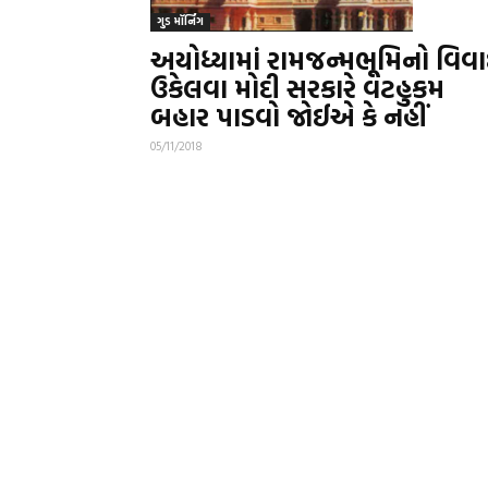
ગુડ મૉર્નિંગ
અયોધ્યામાં રામજન્મભૂમિનો વિવા
ઉકેલવા મોદી સરકારે વટહુકમ
બહાર પાડવો જોઈએ કે નહીં
05/11/2018