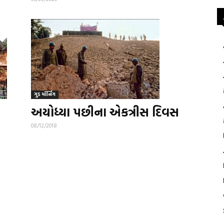
ગુડ મૉર્નિંગ
અયોધ્યા પછીના એકત્રીસ દિવસ
08/12/2018