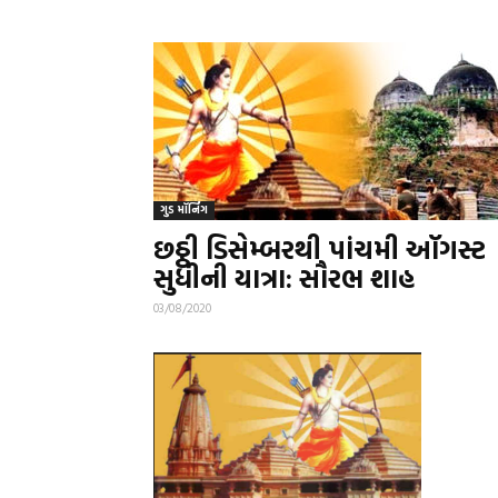
ગુડ મૉર્નિંગ
છઠ્ઠી ડિસેમ્બરથી પાંચમી ઑગસ્ટ
સુધીની યાત્રા: સૌરભ શાહ
03/08/2020