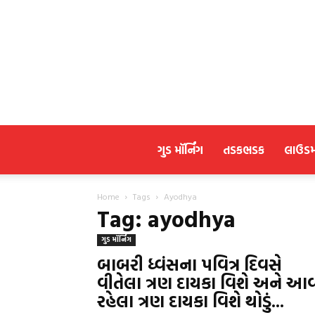
ગુડ મૉર્નિંગ
તડકભડક
લાઉડ
Home
Tags
Ayodhya
Tag: ayodhya
ગુડ મૉર્નિંગ
બાબરી ધ્વંસના પવિત્ર દિવસે
વીતેલા ત્રણ દાયકા વિશે અને આ
રહેલા ત્રણ દાયકા વિશે થોડું...