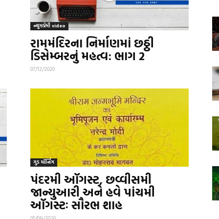
ન્યુઝપ્રેમી video
રામમંદિરના નિર્માણમાં છઠ્ઠી
ડિસેમ્બરનું મહત્વ: ભાગ 2
07/12/2020
ગુડ મૉર્નિંગ
પંદરમી ઑગસ્ટ, છવ્વીસમી
જાન્યુઆરી અને હવે પાંચમી
ઑગસ્ટઃ સૌરભ શાહ
05/08/2020