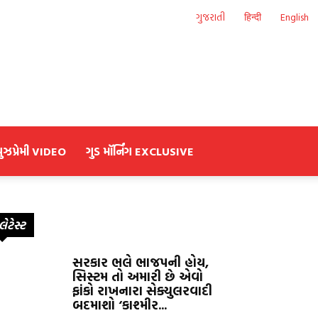
ગુજરાતી
हिन्दी
English
યુઝપ્રેમી VIDEO
ગુડ મૉર્નિંગ EXCLUSIVE
લેટેસ્ટ
સરકાર ભલે ભાજપની હોય,
સિસ્ટમ તો અમારી છે એવો
ફાંકો રાખનારા સેક્યુલરવાદી
બદમાશો ‘કાશ્મીર...