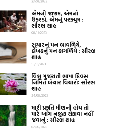
23/03/2022
એમની જાજમ, એમનો
ઉકરડો, એમનું પરફ્યુમ :
સૌરભ શાહ
08/11/2023
સુથારનું મન બાવળિયે,
લેખકનું મન કાગળિયે : સૌરભ
શાહ
15/10/2021
વિશ્વ ગુજરાતી ભાષા દિવસ
નિમિત્તે બેચાર વિચારોઃ સૌરભ
શાહ
24/08/2023
મારી પ્રકૃતિ મીણની હોય તો
મારે આગ નજીક શેકાવા નહીં
જવાનું : સૌરભ શાહ
02/09/2020