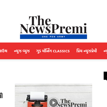
માઉથ
ન્યુઝ વ્યુઝ
ગુડ મૉર્નિંગ CLASSICS
પ્રિય ન્યુઝપ્રેમી
ન્
NewsPremi
Gujarati
વી