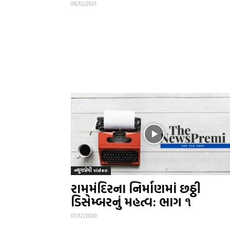
06/12/2021
ન્યુઝપ્રેમી video
રામમંદિરના નિર્માણમાં છઠ્ઠી
ડિસેમ્બરનું મહત્વ: ભાગ ૧
07/12/2020