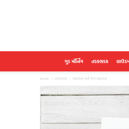
ગુડ મૉર્નિંગ
તડકભડક
લાઉડ
Home
તડકભડક
સફળતા અને મેગા સફળતા