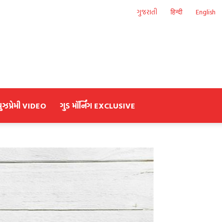
ગુજરાતી
हिन्दी
English
યુઝપ્રેમી VIDEO
ગુડ મૉર્નિંગ EXCLUSIVE