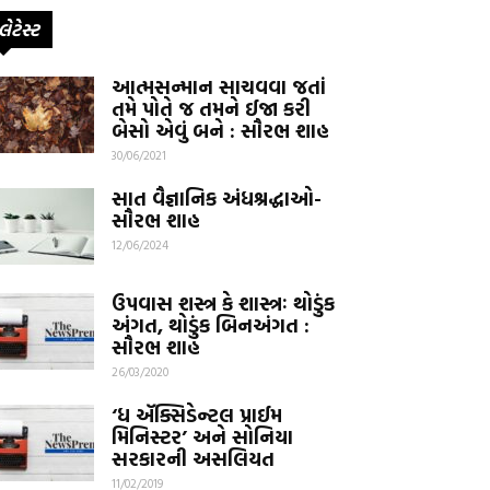
લેટેસ્ટ
આત્મસન્માન સાચવવા જતાં
તમે પોતે જ તમને ઈજા કરી
બેસો એવું બને : સૌરભ શાહ
30/06/2021
સાત વૈજ્ઞાનિક અંધશ્રદ્ધાઓ-
સૌરભ શાહ
12/06/2024
ઉપવાસ શસ્ત્ર કે શાસ્ત્રઃ થોડુંક
અંગત, થોડુંક બિનઅંગત :
સૌરભ શાહ
26/03/2020
‘ધ ઍક્સિડેન્ટલ પ્રાઈમ
મિનિસ્ટર’ અને સોનિયા
સરકારની અસલિયત
11/02/2019