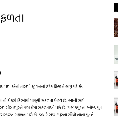
સફળતા
)
 હોય પણ એનાં તારણો જીવનનાં દરેક ફિલ્ડને લાગુ પડે છે.
ાનો દીકરો ફિલ્મોમાં મામૂલી સફળતા મેળવે છે. આની સામે
ત્ર રણબીર કપૂરને પણ મેગા સફળતાઓ મળે છે. રાજ કપૂરના જ્યેષ્ઠ પુત્ર
જસ્ત સફળતા મળે છે. જ્યારે રાજ કપૂરના સૌથી નાના પુત્રને