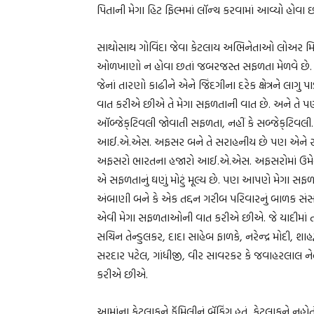
પિતાની મેગા હિટ ફિલ્મમાં લૉન્ચ કરવામાં આવ્યો હોવા
સાથોસાથ ગોવિંદા જેવા કેટલાય અભિનેતાઓ લોઅર મિડલ 
ઓળખાણો ન હોવા છતાં જબરજસ્ત સફળતા મેળવે છ
જેનાં તારણો કાઢીને એને જિંદગીના દરેક ક્ષેત્રને લ
વાત કરીએ છીએ તે મેગા સફળતાની વાત છે. અને તે પ
ઑબ્જેક્‌ટિવલી જોવાતી સફળતા, નહીં કે સબ્જેક્‌ટિવલી
આઈ.એ.એસ. અફસર બને તે સરાહનીય છે પણ એને સબ્જે
અફસરો ભારતના હજારો આઈ.એ.એસ. અફસરોમાં ઉમેરાતા
એ સફળતાનું ઘણું મોટું મૂલ્ય છે. પણ આપણે મેગા સફ
અંબાણી બને કે એક તદ્દન ગરીબ પરિવારનું બાળક સંસાર 
એવી મેગા સફળતાઓની વાત કરીએ છીએ. જે યાદીમાં તમે 
સચિન તેન્ડુલકર, દાદા સાહેબ ફાળકે, નરેન્દ્ર મોદી, શ
સરદાર પટેલ, ગાંધીજી, વીર સાવરકર કે જવાહરલાલ નેહ
કરીએ છીએ.
આમાંના કેટલાકને ફૅમિલીનું બૅકિંગ હતું, કેટલાકને નહોતુ