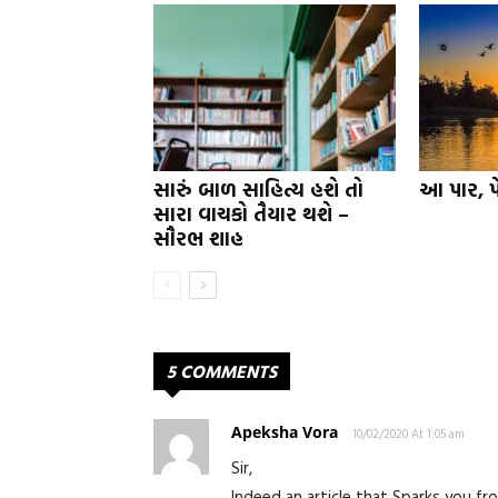
સારું બાળ સાહિત્ય હશે તો
આ પાર, પ
સારા વાચકો તૈયાર થશે –
સૌરભ શાહ
5 COMMENTS
Apeksha Vora
10/02/2020 At 1:05 am
Sir,
Indeed an article that Sparks you fr