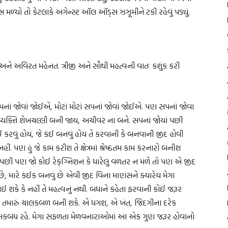
ળ્યો તો કેટલાકે અગેન્સ્ટ ઑલ ઑડ્‌સ ઝઝૂમીને ટકી રહેવું પડ્યું.
 અને અવિરત મહેનત. ત્રીજી અને સૌથી મહત્વની વાતઃ કશુંક કરી
નાં જોવાં જોઈએ, મોટાં મોટાં સપનાં જોવાં જોઈએ. પણ સપનાં જોવા
 વ્યક્તિ શેખચલ્લી બની જાય, અચીવર ના બને. સપનાં જોયાં પછી
કરવું હોય, જે કંઈ બનવું હોય તે કરવાની કે બનવાની જીદ હોવી
. પણ હું જે કામ કરીશ તે ક્ષેત્રમાં શ્રેષ્ઠતમ કામ કરનારો બનીશ
 પછી પણ જો કોઈ રેક્‌ગ્નિશન કે ધારેલું વળતર ન મળે તો પણ એ જીદ
ં છે, મારે કંઈક બનવું છે એવી જીદ વિના માણસને ક્યારેય મેગા
 કે નહીં તે મહત્વનું નથી. બધાને કહેતા ફરવાની કોઈ જરૂર
તમારું ચાલકબળ બની શકે. એ ધગશ, એ ખંત, જિંદગીના દરેક
ધી અકબંધ રહે. મેગા સફળતા મેળવનારાઓમાં આ એક ગુણ જરૂર હોવાનો