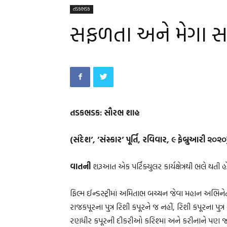
તડકભડક
સફળતા અને મેગા 
તડકભડક: સૌરભ શાહ
(સંદેશ’, ’સંસ્કાર’ પૂર્તિ, રવિવાર, ૯ ફેબ્રુઆરી ૨૦૨૦
વાતની
શરૂઆત એક પર્ટિક્યુલર કાર્યક્ષેત્રથી ભલે થતી
ફિલ્મ ઈન્ડસ્ટ્રીમાં અમિતાભ બચ્ચન જેવા મહાન અભિનેત
રાજકપૂરના પુત્ર રિશી કપૂરને જ નહીં, રિશી કપૂરના પુ
રણધીર કપૂરની દીકરીઓ કરિશ્મા અને કરીનાને પણ જબર