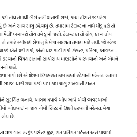
 કરો તોય તેમાંથી હીરો નહીં બનાવી શકો, કાચા હીરાને જ પહેલ
ે અને સાવ સાચું કહેવાયું છે. તમારામાં ટેલન્ટના નામે મીંડું હશે તો
ા મૈલી’ બનાવશે તોય તમે ડૂબી જશો. ટેલન્ટ કાં તો હોય, કાં ન હોય.
ો તમારે સ્વીકારી લેવાનું કે મેગા સફળતા તમારા માટે નથી. જો સ્હેજ
ાકડે એને ઘડી શકો, એની ધાર કાઢી શકો. ટેલન્ટ, પ્રતિભા, આવડત –
ર. ધંધો કરવાની વિચક્ષણતાની સાથોસાથ માણસોને પારખવાની અને એમને
 બની શકો.
હોંચવા માગો છો એ ક્ષેત્રમાં દિવસરાત કામ કરતાં રહેવાની મહેનત. હતાશા
ી સમજ. થાકી ગયા પછી પણ કામ ચાલુ રાખવાની દાનત.
્યને સુરક્ષિત બનાવે, આગળ ધપાવે ઑપ આપે એવી વ્યવસ્થાઓ
દીવો ઓલવાઈ ન જાય એવી સિસ્ટમો ઊભી કરવાની મહેનત. મેગા
 હોય છે.
રણ વાતઃ હન્ડ્રેડ પર્સેન્ટ જીદ, શત પ્રતિશત મહેનત અને પાયામાં