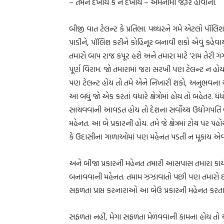
– તમને દેખાય કે ન દેખાય – એમનામાં જરૂર હોવાનો.
બીજી વાત ટેલન્ટ કે પ્રતિભા. પથ્થરને ગમે એટલો પૉલિશ
પાડીને, પૉલિશ કરીને કોહિનૂર બનાવી શકો એવું કહેવાયું છ
તમારો બાપ રાજ કપૂર હશે અને તમારા માટે ‘રામ તેરી ગંગ
પૂર્ણ વિરામ. જો તમારામાં જરા સરખી પણ ટેલન્ટ ન હોય ત
પણ ટેલન્ટ હોય તો તમે એને નિખારી શકો, અનુભવના ચ
આ બધું જો એક કરતાં વધારે ક્ષેત્રોમાં હોય તો બહેત
સાચવવાની આવડત હોય તો દેશના સર્વોચ્ચ ઉદ્યોગપતિ
મહેનત. આ બે પ્રકારની હોય. તમે જે ક્ષેત્રમાં ટોચ પર પ
કે ઉદાસીના ગાળાઓમાં પણ મહેનત પડતી ન મૂકાય એવ
અને બીજા પ્રકારની મહેનત તમારી આસપાસ તમારા કાર
બનાવવાની મહેનત. તમામ ઝંઝાવાતો પછી પણ તમારો 
સફળતા પ્રાપ્ત કરનારાઓ આ બેઉ પ્રકારની મહેનત કરતા
સફળતા નહીં, મેગા સફળતા મેળવવાની કામના હોય તો આ ત્