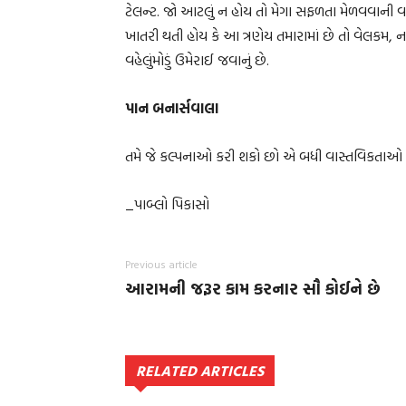
ટેલન્ટ. જો આટલું ન હોય તો મેગા સફળતા મેળવવાની વા
ખાતરી થતી હોય કે આ ત્રણેય તમારામાં છે તો વેલકમ, ન
વહેલુંમોડું ઉમેરાઈ જવાનું છે.
પાન બનાર્સવાલા
તમે જે કલ્પનાઓ કરી શકો છો એ બધી વાસ્તવિકતાઓ 
_પાબ્લો પિકાસો
Previous article
આરામની જરૂર કામ કરનાર સૌ કોઈને છે
RELATED ARTICLES