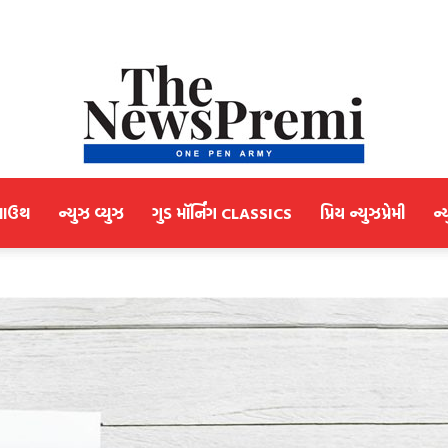
માઉથ
ન્યુઝ વ્યુઝ
ગુડ મૉર્નિંગ CLASSICS
પ્રિય ન્યુઝપ્રેમી
ન્
NewsPremi
Gujarati