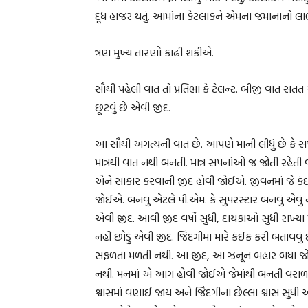
દૂધ હાજર થતું. આમાંના કેટલાકને એમના જમાનાનો લાભ મ
ત્રણ મુખ્ય તારણો કાઢી શકીએ.
સૌથી પહેલી વાત તો પ્રતિભા કે ટેલન્ટ. બીજી વાત સતત
છૂટવું છે એવી જીદ.
આ સૌથી અગત્યની વાત છે. આપણે માની લીધું છે કે સપ
માત્રથી વાત નથી બનતી. માત્ર સપનાંઓ જ જોતી રહેતી
એને સાકાર કરવાની જીદ હોવી જોઈએ. જીવનમાં જે કંઈ 
જોઈએ. બનવું એટલે પી.એમ. કે સુપરસ્ટાર બનવું એવું નહીં
એવી જીદ. આવી જીદ વર્ષો સુધી, દાયકાઓ સુધી રાખ્યા
નહીં છોડું એવી જીદ. જિંદગીમાં મારે કંઈક કરી બતાવવુ
સફળતા મળતી નથી. આ જીદ, આ ઝનૂન બહાર બધા જોઈ શકે
નથી. મનમાં એ આગ હોવી જોઈએ જેમાંથી બનતી વરાળ 
શ્વાસમાં વણાઈ જાય અને જિંદગીના છેલ્લા શ્વાસ સુ