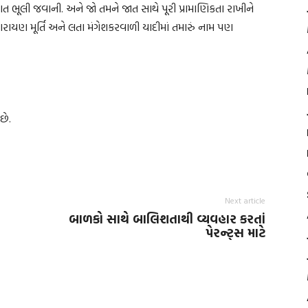
ત ભૂલી જવાની. અને જો તમને જાત સાથે પૂરી પ્રામાણિકતા રાખીને
ારાયણ મૂર્તિ અને લતા મંગેશકરવાળી યાદીમાં તમારું નામ પણ
છે.
Next article
બાળકો સાથે બાલિશતાથી વ્યવહાર કરતાં
પેરન્ટ્‌સ માટે