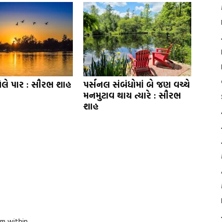
ેલે પાર : સૌરભ શાહ
પર્સનલ સંબંધોમાં બે જણ વચ્ચે
મનમુટાવ થાય ત્યારે : સૌરભ
શાહ
om within.