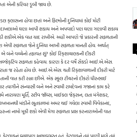
 છતાં એની કરિયર ડૂબી જાય છે.
ક્‌લાસના હોવા છતાં અને ફિલ્મોની દુનિયામાં કોઈ મોટી
ે. દાખલાઓ ઘણા આપી શકાય અને અપવાદો પણ ઘણા ગણાવી શકાય
ાગુ પાડી શકીએ.એક વાત યાદ રાખીએ. અહીં આપણે જે પ્રકારની સફળતાની
ણ એવી સફળતા જેને દુનિયા આખી સફળતા માનતી હોય. અર્થાત્‌
. એ બંને વચ્ચેનો તફાવત શું? કોઈ રિક્‌શાચાલકની દીકરી
ક્‌ટિવ સફળતા કહેવાય. કારણ કે દર વર્ષે સેંકડો આઈ.એ.એસ.
 જ રહેતા હોય છે. આઈ.એ.એસ. થતી રિક્‌શાવાળાની દીકરી માટે
ળતાની વાત કરી રહ્યા છીએ. એક સ્કૂલ ટીચરનો દીકરો ધીરુભાઈ
ત્યાગીને સંન્યાસી બને અને સ્વામી રામદેવનાં ગજાનાં કામ કરે
નારાયણ મૂર્તિ, સ્ટીવ જૉબ્સ, માઈકલ જેક્‌સન, લતા મંગેશકર,
ાહરૂખખાનથી માંડીને ભૂતકાળમાં અમર થઈ ગયેલા સ્વામી વિવેકાનંદ,
રુનાં નામો મૂકી શકો એવી મેગા સફળતા પ્રાપ્ત કરનારાઓની વાત
ં. કેટલાકનું બાળપણ અભાવગ્રસ્ત હતું, કેટલાકને ત્યાં પાણી માગે ત્યાં