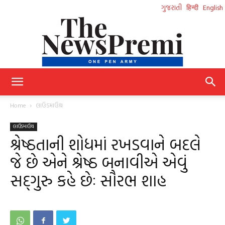
ગુજરાતી
हिन्दी
English
NewsPremi
Home
લાઉડમાઉથ
લાઉડમાઉથ
Gujarati
શ્રેષ્ઠતાની શોધમાં રખડવાને બદલે
જે છે એને શ્રેષ્ઠ બનાવીએ એવું
સદ્‌ગુરુ કહે છેઃ સૌરભ શાહ