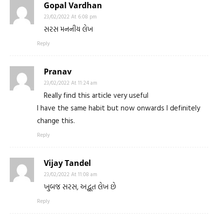
Gopal Vardhan
23/02/2022 At 6:08 pm
સરસ મનનીય લેખ
Reply
Pranav
23/02/2022 At 11:24 am
Really find this article very useful
I have the same habit but now onwards I definitely
change this.
Reply
Vijay Tandel
23/02/2022 At 11:08 am
ખુબજ સરસ, અદ્ભૂત લેખ છે
Reply