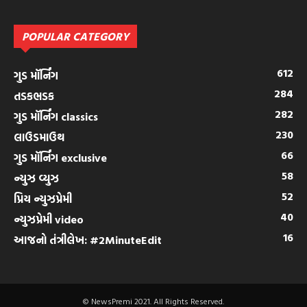
POPULAR CATEGORY
612
ગુડ મૉર્નિંગ
284
તડકભડક
282
ગુડ મૉર્નિંગ classics
230
લાઉડમાઉથ
66
ગુડ મૉર્નિંગ exclusive
58
ન્યુઝ વ્યુઝ
52
પ્રિય ન્યુઝપ્રેમી
40
ન્યુઝપ્રેમી video
16
આજનો તંત્રીલેખ: #2MinuteEdit
© NewsPremi 2021. All Rights Reserved.