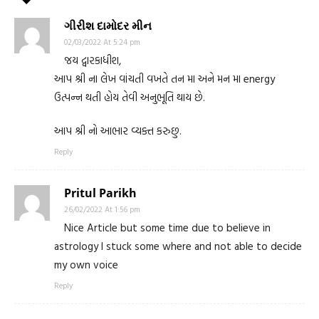
ગીરીશ દામોદર મીન
02/03/2022 At 5:24 pm
જય દ્વારકાધીશ,
આપ શ્રી ના લેખ વાંચતી વખતે તન મા અને મન મા energy
ઉત્પન્ન થતી હોય તેવી અનુભૂતિ થાય છે.
આપ શ્રી નો આભાર વ્યક્ત કરુછુ.
Reply
Pritul Parikh
26/02/2022 At 1:56 pm
Nice Article but some time due to believe in
astrology I stuck some where and not able to decide
my own voice
Reply