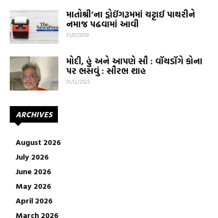
માતોશ્રી’ના ડ્રોઈંગરૂમમાં ચટ્ટાઈ પાથરીને
નમાજ પઢવામાં આવી
31/01/2019
મોદી, હું અને આપણે સૌ : વૉચડૉગે કોના
પર ભસવું : સૌરભ શાહ
01/12/2023
ARCHIVES
August 2026
July 2026
June 2026
May 2026
April 2026
March 2026