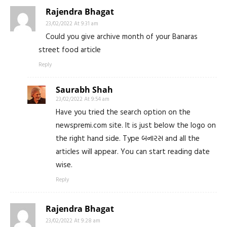
Rajendra Bhagat
23/02/2022 At 9:31 am
Could you give archive month of your Banaras
street food article
Reply
Saurabh Shah
23/02/2022 At 9:54 am
Have you tried the search option on the
newspremi.com site. It is just below the logo on
the right hand side. Type બનારસ and all the
articles will appear. You can start reading date
wise.
Reply
Rajendra Bhagat
23/02/2022 At 9:28 am