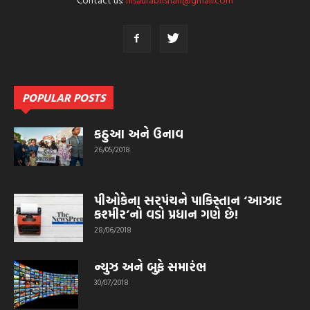
POPULAR POSTS
કઠુઆ અને ઉનાવ
26/05/2018
પીઓકેના સરપંચને પાકિસ્તાન ‘આઝાદ
કશ્મીર’નો વડો પ્રધાન ગણે છે!
28/06/2018
ન્યુઝ અને બુફે સમારંભ
30/07/2018