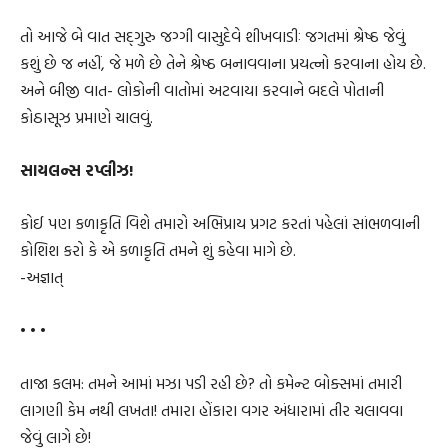
તો આજે બે વાત સદ્ગુરુ જગ્ગી વાસુદેવે શીખવાડીઃ જગતમાં શ્રેષ્ઠ જેવું
કશું છે જ નહીં, જે મળે છે તેને શ્રેષ્ઠ બનાવવાના પ્રયત્નો કરવાના હોય છે.
અને બીજી વાત- લોકોની વાતોમાં અટવાયા કરવાને બદલે પોતાની
કોઠાસૂઝ પ્રમાણે ચાલવું.
સાયલન્સ રપ્લીઝ!
કોઈ પણ કળાકૃતિ વિશે તમારો અભિપ્રાય પ્રગટ કરતાં પહેલાં સાંભળવાની
કોશિશ કરો કે એ કળાકૃતિ તમને શું કહેવા માગે છે.
-અજ્ઞાત્
• • •
તાજા કલમ: તમને આમાં મઝા પડી રહી છે? તો કમેન્ટ બોક્સમાં તમારી
લાગણી કેમ નથી લખતા! તમારા હોંકારા વગર અંધારામાં તીર ચલાવવા
જેવું લાગે છે!