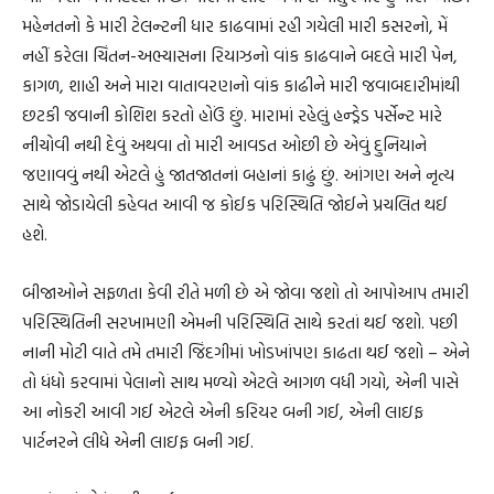
મહેનતનો કે મારી ટેલન્ટની ધાર કાઢવામાં રહી ગયેલી મારી કસરનો, મેં
નહીં કરેલા ચિંતન-અભ્યાસના રિયાઝનો વાંક કાઢવાને બદલે મારી પેન,
કાગળ, શાહી અને મારા વાતાવરણનો વાંક કાઢીને મારી જવાબદારીમાંથી
છટકી જવાની કોશિશ કરતો હોઉં છું. મારામાં રહેલું હન્ડ્રેડ પર્સેન્ટ મારે
નીચોવી નથી દેવું અથવા તો મારી આવડત ઓછી છે એવું દુનિયાને
જણાવવું નથી એટલે હું જાતજાતનાં બહાનાં કાઢું છું. આંગણ અને નૃત્ય
સાથે જોડાયેલી કહેવત આવી જ કોઈક પરિસ્થિતિ જોઈને પ્રચલિત થઈ
હશે.
બીજાઓને સફળતા કેવી રીતે મળી છે એ જોવા જશો તો આપોઆપ તમારી
પરિસ્થિતિની સરખામણી એમની પરિસ્થિતિ સાથે કરતાં થઈ જશો. પછી
નાની મોટી વાતે તમે તમારી જિંદગીમાં ખોડખાંપણ કાઢતા થઈ જશો – એને
તો ધંધો કરવામાં પેલાનો સાથ મળ્યો એટલે આગળ વધી ગયો, એની પાસે
આ નોકરી આવી ગઈ એટલે એની કરિયર બની ગઈ, એની લાઇફ
પાર્ટનરને લીધે એની લાઇફ બની ગઈ.