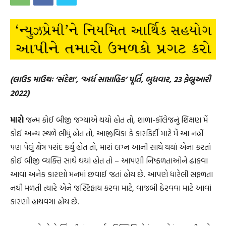
(લાઉડ માઉથઃ ‘સંદેશ’, ‘અર્ધ સાપ્તાહિક’ પૂર્તિ, બુધવાર, 23 ફેબ્રુઆરી
2022)
મારો
જન્મ કોઈ બીજી જગ્યાએ થયો હોત તો, શાળા-કૉલેજનું શિક્ષણ મેં
કોઈ અન્ય સ્થળે લીધું હોત તો, આજીવિકા કે કારકિર્દી માટે મેં આ નહીં
પણ પેલું ક્ષેત્ર પસંદ કર્યું હોત તો, મારાં લગ્ન આની સાથે થયાં એના કરતાં
કોઈ બીજી વ્યક્તિ સાથે થયાં હોત તો – આપણી નિષ્ફળતાઓને ઢાંકવા
આવાં અનેક કારણો મનમાં છવાઈ જતાં હોય છે. આપણે ધારેલી સફળતા
નથી મળતી ત્યારે એને જસ્ટિફાય કરવા માટે, વાજબી ઠેરવવા માટે આવાં
કારણો હાથવગાં હોય છે.