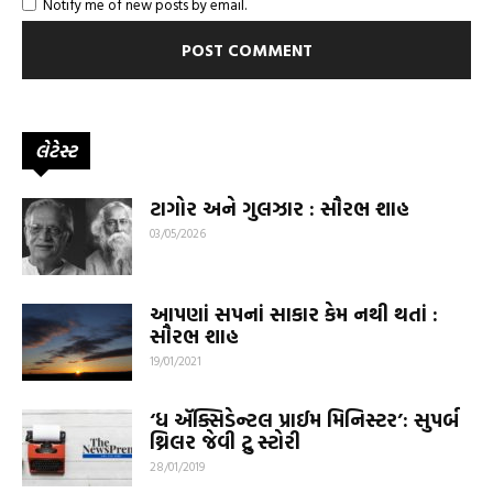
Notify me of new posts by email.
લેટેસ્ટ
ટાગોર અને ગુલઝાર : સૌરભ શાહ
03/05/2026
આપણાં સપનાં સાકાર કેમ નથી થતાં :
સૌરભ શાહ
19/01/2021
‘ધ ઍક્સિડેન્ટલ પ્રાઈમ મિનિસ્ટર’: સુપર્બ
થ્રિલર જેવી ટ્રુ સ્ટોરી
28/01/2019