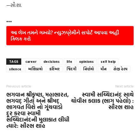
—સૌ.શા.
•••
આ લેખ તમને ગમ્યો? ન્યુઝપ્રેમીને સપોર્ટ આપવા અહીં
ક્લિક કરો
TAGS
career
decisions
life
opinions
self help
silence
અભિપ્રાયો
કરિઅર
જિંદગી
નિર્ણયો
મૌન
સેલ્ફ હેલ્પ
Previous article
Next article
ભગવાન શ્રીકૃષ્ણ, મહાભારત,
સ્વામી સચ્ચિદાનંદ સાથે
ભગવદ્ ગીતા અને શ્રીમદ્
ચોવીસ કલાક (ભાગ પહેલો) :
ભાગવત વિશે નો ગૂંચવાડો
સૌરભ શાહ
દૂર કરવા સ્વામી
સચ્ચિદાનંદની મુલાકાત લીધી
ત્યારે: સૌરભ શાહ