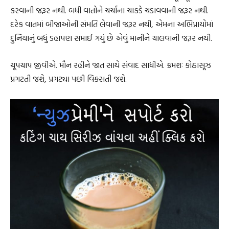
કરવાની જરૂર નથી. બધી વાતોને ચર્ચાના ચાકડે ચડાવવાની જરૂર નથી.
દરેક વાતમાં બીજાઓની સંમતિ લેવાની જરૂર નથી, એમના અભિપ્રાયોમાં
દુનિયાનું બધું ડહાપણ સમાઈ ગયું છે એવું માનીને ચાલવાની જરૂર નથી.
ચૂપચાપ જીવીએ. મૌન રહીને જાત સાથે સંવાદ સાધીએ. ક્રમશઃ કોઠાસૂઝ
પ્રગટતી જશે, પ્રગટ્યા પછી વિકસતી જશે.