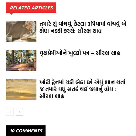
RELATED ARTICLES
તમારે શું વાંચવું, કેટલા રૂપિયામાં વાંચવું એ
કોણ નક્કી કરશે: સૌરભ શાહ
વૃક્ષપ્રેમીઓને ખુલ્લો પત્ર – સૌરભ શાહ
ખોટી ટ્રેનમાં ચડી બેઠા છો એવું ભાન થતાં
જ તમારે વધુ સતર્ક થઈ જવાનું હોય :
સૌરભ શાહ
10 COMMENTS