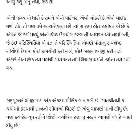
આવું કશું હોતું નથી, ભઈલા.
એની જગ્યાએ ધારો કે તમને એવો પાર્ટનર, એવી નોકરી કે એવી વાઇફ
મળી હોત તો પણ તમે અત્યારે જ્યાં છો ત્યાં જ રહ્યા હોત. હકીકત એ છે કે
એમને જે કંઈ મળ્યું એનો શ્રેષ્ઠ ઉપયોગ કરવાની આવડત એમનામાં હતી,
જે કંઈ પરિસ્થિતિમાં એ હતા તે પરિસ્થિતિમાં એમણે પોતાનું સર્વશ્રેષ્ઠ
નીચોવી દેવામાં કોઈ કામચોરી કરી નહીં, કોઈ બહાનાબાજી કરી નહીં
એટલે તેઓ છેક ત્યાં પહોંચી ગયા અને તમે બિચારા થઈને ત્યાંના ત્યાં રહી
ગયા.
સદ્‌ગુરુએ બીજી પણ એક એકદમ મૌલિક વાત કહી છે. ‘વાતચીતથી કે
ચર્ચાઓ કરવાથી જ્ઞાનની સીમાઓ વિકસે છે એવું આપણે માની લીધું છે.
પણ ક્યારેક ચૂપ રહીને જોજો. ચર્ચાવિચારણાનું મહત્ત્વ આપણે વધારે આંકી
દીધું છે.’