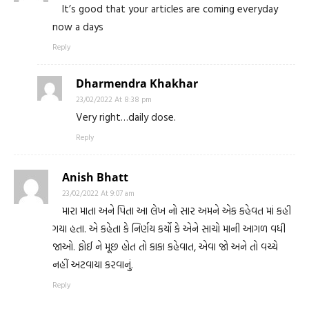
It’s good that your articles are coming everyday
now a days
Reply
Dharmendra Khakhar
23/02/2022 At 8:38 pm
Very right…daily dose.
Reply
Anish Bhatt
23/02/2022 At 9:07 am
મારા માતા અને પિતા આ લેખ નો સાર અમને એક કહેવત માં કહી
ગયા હતા. એ કહેતા કે નિર્ણય કર્યો કે એને સાચો માની આગળ વધી
જાઓ. ફોઈ ને મૂછ હોત તો કાકા કહેવાત, એવા જો અને તો વચ્ચે
નહીં અટવાયા કરવાનું.
Reply