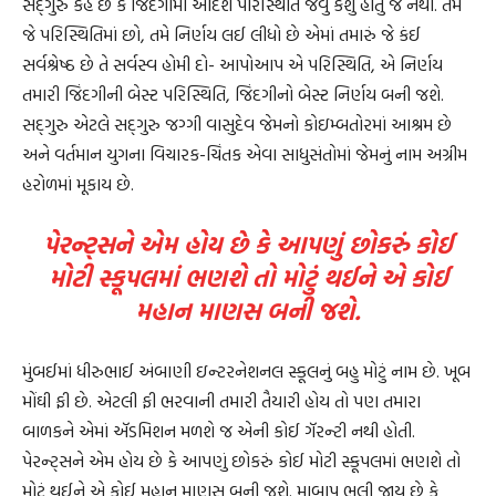
સદ્‌ગુરુ કહે છે કે જિંદગીમાં આદર્શ પરિસ્થિતિ જેવું કશુ હોતું જ નથી. તમે
જે પરિસ્થિતિમાં છો, તમે નિર્ણય લઈ લીધો છે એમાં તમારું જે કંઈ
સર્વશ્રેષ્ઠ છે તે સર્વસ્વ હોમી દો- આપોઆપ એ પરિસ્થિતિ, એ નિર્ણય
તમારી જિંદગીની બેસ્ટ પરિસ્થિતિ, જિંદગીનો બેસ્ટ નિર્ણય બની જશે.
સદ્‌ગુરુ એટલે સદ્‌ગુરુ જગ્ગી વાસુદેવ જેમનો કોઇમ્બતોરમાં આશ્રમ છે
અને વર્તમાન યુગના વિચારક-ચિંતક એવા સાધુસંતોમાં જેમનું નામ અગ્રીમ
હરોળમાં મૂકાય છે.
પેરન્ટ્સને એમ હોય છે કે આપણું છોકરું કોઈ
મોટી સ્કૂપલમાં ભણશે તો મોટું થઈને એ કોઈ
મહાન માણસ બની જશે.
મુંબઈમાં ધીરુભાઈ અંબાણી ઇન્ટરનેશનલ સ્કૂલનું બહુ મોટું નામ છે. ખૂબ
મોંઘી ફી છે. એટલી ફી ભરવાની તમારી તૈયારી હોય તો પણ તમારા
બાળકને એમાં ઍડમિશન મળશે જ એની કોઈ ગૅરન્ટી નથી હોતી.
પેરન્ટ્સને એમ હોય છે કે આપણું છોકરું કોઈ મોટી સ્કૂપલમાં ભણશે તો
મોટું થઈને એ કોઈ મહાન માણસ બની જશે. માબાપ ભૂલી જાય છે કે