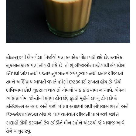
કોઠાસૂઝથી લેવાયેલા નિર્ણયો પણ ક્યારેક ખોટા પડી શકે છે, ક્યારેક
નુકસાનકારક પણ નીવડી શકે છે. તો શું બીજાઓના કહેવાથી લેવાયેલા
નિર્ણયો ખોટા નથી પડતા? નુકસાનકારક પુરવાર નથી થતા? બીજાઓ
તમને અભિપ્રાય આપતી વખતે હંમેશાં છટકબારી રાખતા હોય છે જેથી
ભવિષ્યમાં કોઈ નુકસાન થાય તો એમનો વાંક કાઢવામાં ન આવે. એમના
અભિપ્રાયોમાં જો-તોની ભાષા હોય છે, ફૂદડી મૂકીને લખ્યું હોય છે કે
કન્ડિશન્સ અપ્લાય અને પછી ઝીણા અક્ષરમાં બધી સોપચાસ શરતો અને
ડિસ્ક્લેઇમર લખ્યાં હોય છે. માટે વાતેવાતે બીજાની પાસે જઈ જઈને
સલાહો ભેગી કરવાની ટેવ છોડીને મૌન રહીને અંદરથી જે અવાજ આવે
તેને અનુસરવું.