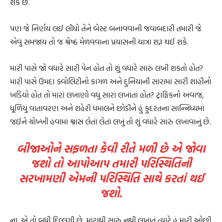
શકે છે.
પણ જે નિર્ણય લઈ લીધો તેને બેસ્ટ બનાવવાની જવાબદારી તમારી જે
એવું સમજાય તો જ શ્રેષ્ઠ મેળવવાના પ્રયાસની યાત્રા શરૂ થઈ શકે.
મારી પાસે જો વધારે સારી પેન હોત તો શું વધારે સારું લખી શકતો હોત?
મારી પાસે ઉમદા ક્વોલિટીનો કાગળ અને દુનિયાની સારામાં સારી શાહીનો
ખડિયો હોત તો મારાં લખાણો વધુ સારાં લખાતાં હોત? ટ્રાફિકનો અવાજ,
ધૂળિયું વાતાવરણ અને શહેરી ધમાલને છોડીને હું કુદરતના સાન્નિધ્યમાં
જઈને ચોખ્ખી હવામાં શ્વાસ લેતાં લેતાં લખું તો શું વધારે સારું લખાવાનું છે.
બીજાઓને સફળતા કેવી રીતે મળી છે એ જોવા
જશો તો આપોઆપ તમારી પરિસ્થિતિની
સરખામણી એમની પરિસ્થિતિ સાથે કરતાં થઈ
જશો.
ના. એ તો બધી દિલ્લગી છે. મારાથી સારું નથી લખાતું ત્યારે હું મારી ઓછી