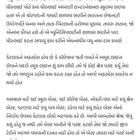
ધીરુભાઈ પોતે ક્યાં ધીરુભાઈ અંબાણી ઇન્ટરનેશનલ સ્કૂલમાં ભણ્યા
હતા! એ તો ચોરવાડની ગામઠી શાળામાં ભણીને ભારતના લેજન્ડરી
ઉદ્યોગપતિ બન્યા અને તાતા-બિરલાની હરોળમાં મૂકાયા. તમારું સંતાન, જો
એનામાં કૌવત હશે તો એ મ્યુનિસિપાલટીની શાળામાં ભણીને પણ
ધીરુભાઈ કરતાં સવાયું કામ કરીને એમનાથીય વધુ નામ-દામ કમાશે.
કેટલાકને અફસોસ હોય છે કે કૉલેજમાં જતી વખતે મેં અમુક લાઇન
લેવાને બદલે તમુક લાઇન શું કામ લીધી. તમે જે કોઈ ક્ષેત્ર પસંદ કર્યું તેમાં
જો તમે ગળાડૂબ રહીને કામ કરતા રહ્યા હોત તો આવો અફસોસ ક્યારેય ન
થયો હોત.
અભ્યાસ માટે કઈ સ્કૂલ બેસ્ટ, કઈ કૉલેજ બેસ્ટ, નોકરી-ધંધા માટે કયું ક્ષેત્ર
બેસ્ટ, પરણવા માટે કયું પાત્ર બેસ્ટ, રહેવા માટે કયું શહેર બેસ્ટ એનો
નિર્ણય લેવામાં કેટલાક લોકો અટવાયા કરે છે. આવી બાબતોમાં શ્રેષ્ઠ જેવું
કશું હોતું જ નથી. તમે બેસ્ટ માનીને જે પસંદ કરશો તેમાં જો તમારો જીવ
રેડીને આગળ વધવાની દાનત નહીં હોય તો એ બેસ્ટ તમારા માટે વર્સ્ટ બની