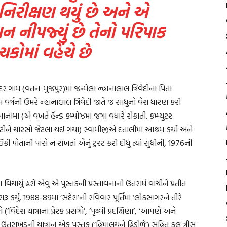
 નિરીક્ષણ થયું છે અને એ
થન નીપજ્યું છે તેનો પરિપાક
ોમાં વહેંચે છે
 ગામ (વતનઃ મુજપુર)માં જન્મેલા ન્હાનાલાલ ત્રિવેદીના પિતા
 વર્ષની ઉંમરે ન્હાનાલાલ ત્રિવેદી જાતે જ સાધુનો વેશ ધારણ કરી
નાંમાં (એ વખતે હૅન્ડ કમ્પોઝમાં જગા વધારે રોકાતી. કમ્પ્યુટર
 ઘટીને ચારસો જેટલાં થઈ ગયાં) સ્વામીજીએ દંતાલીમાં આશ્રમ કર્યો અને
ી પોતાની પાસે ન રાખતાં એનું ટ્રસ્ટ કરી દીધું ત્યાં સુધીની, 1976ની
ચાર્યું હશે એવું એ પુસ્તકની પ્રસ્તાવનાનો ઉત્તરાર્ધ વાંચીને પ્રતીત
 કર્યું. 1988-89માં ‘સંદેશ’ની રવિવાર પૂર્તિમાં ‘લોકસાગરને તીરે
(‘વિદેશ યાત્રાના પ્રેરક પ્રસંગો’, ‘પૃથ્વી પ્રદક્ષિણા’, ‘આપણે અને
્તરાખંડની યાત્રાનું એક પુસ્તક (‘હિમાલયને હિંડોળે’) સહિત કુલ ત્રીસ