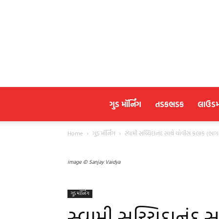
ગુડ મૉર્નિંગ
તડકભડક
લાઉડ
Home
ગુડ મૉર્નિંગ
સ્વામી સચ્ચિદાનંદ સાથે ચોવીસ કલાક (ભા
image © Sanjay Vaidya
ગુડ મૉર્નિંગ
સ્વામી સચ્ચિદાનંદ