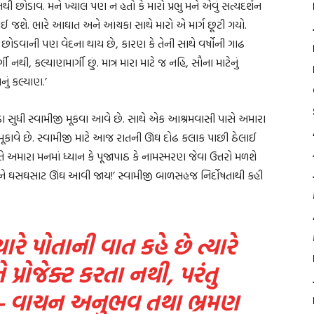
્ઞાનથી છોડાવ. મને ખ્યાલ પણ ન હતો કે મારો પ્રભુ મને એવું સત્યદર્શન
િત થઈ જશે. ભારે આઘાત અને આંચકા સાથે મારો એ માર્ગ છૂટી ગયો.
તિઓ છોડવાની પણ વેદના થાય છે, કારણ કે તેની સાથે વર્ષોની ગાઢ
ગી નથી, કલ્યાણમાર્ગી છું. માત્ર મારા માટે જ નહિ, સૌના માટેનું
ું કલ્યાણ.’
ડા સુધી સ્વામીજી મૂકવા આવે છે. સાથે એક આશ્રમવાસી પાસે અમારા
ં મૂકાવે છે. સ્વામીજી માટે આજ રાતની ઊંઘ દોઢ કલાક પાછી ઠેલાઈ
ી વખતે અમારા મનમાં ધ્યાન કે પૂજાપાઠ કે નામસ્મરણ જેવા ઉત્તરો મળશે
 અને ઘસઘસાટ ઊંઘ આવી જાય!’ સ્વામીજી બાળસહજ નિર્દોષતાથી કહી
ારે પોતાની વાત કહે છે ત્યારે
્રોજેક્ટ કરતા નથી, પરંતુ
રા- વાચન અનુભવ તથા ભ્રમણ