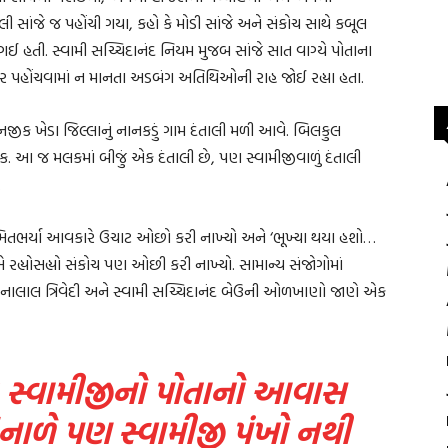
સાંજે જ પહોંચી ગયા, કહો કે મોડી સાંજે અને સંકોચ સાથે કબૂલ
ી ગઈ હતી. સ્વામી સચ્ચિદાનંદ નિયમ મુજબ સાંજે સાત વાગ્યે પોતાના
ર પહોંચવામાં ન માનતા અડબંગ અતિથિઓની રાહ જોઈ રહ્યા હતા.
જીક ખેડા જિલ્લાનું નાનકડું ગામ દંતાલી મળી આવે. બિલકુલ
. આ જ મલકમાં બીજું એક દંતાલી છે, પણ સ્વામીજીવાળું દંતાલી
.
સ્મિતભર્યા આવકારે ઉચાટ ઓછો કરી નાખ્યો અને ‘ભૂખ્યા થયા હશો…
ોએ રહ્યોસહ્યો સંકોચ પણ ઓછી કરી નાખ્યો. સામાન્ય સંજોગોમાં
્હાનાલાલ ત્રિવેદી અને સ્વામી સચ્ચિદાનંદ બેઉની ઓળખાણો જાણે એક
ડે સ્વામીજીનો પોતાનો આવાસ
ઉનાળે પણ સ્વામીજી પંખો નથી