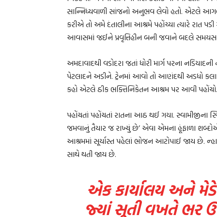
સાન્નિધ્યવાળી સાંજનો અનુભવ લેવો હતો. એટલે આગલી 
કરીએ તો અમે દંતાલીના આશ્રમે પહોંચ્યા ત્યારે રાત પડ
આવાસમાં જઈને પ્રવૃત્તિહીન બની જવાને બદલે સમયસ
અમદાવાદથી વડોદરા જતાં ધોરી માર્ગ પરના નડિયાદની ન
પેટલાદને અડીને. ટ્રેનમાં આવો તો આણંદથી અડધો કલાક
કહો એટલે ઠીક ભક્તિનિકેતન આશ્રમ પર આવી પહોંચો
પહોંચતાં પહોંચતાં રાતના આઠ થઈ ગયા. સ્વામીજીના 
જમવાનું તૈયાર જ રાખ્યું છે’ એવા એમના હૂંફાળા શબ્દ
આશ્રમમાં સૂર્યાસ્ત પહેલાં ભોજન આટોપાઈ જાય છે. ન
સાથે થતી જાય છે.
એક કાર્યાલય અને મે
જ્યાં સૂતી વખતે ભર 