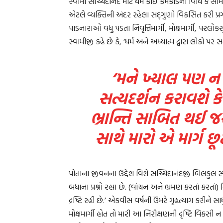
સ્વામી સચ્ચિદાનંદ માટે ધર્મ કોઈ કર્મકાંડની વિધિ કે સ
એટલે વ્યક્તિની અંદર રહેલા સદ્‌ગુણો વિકસિત કરી પ્રગટ
પાડનારાઓ વધુ પડતા નિવૃત્તિમાર્ગી, મોક્ષમાર્ગી, પરલો
સ્વામીજી કહે છે કે, ‘ધર્મ અને અધ્યાત્મ દ્વારા લોકો પર સ
‘મને ખ્યાલ પણ ન હ
સત્યદર્શન કરાવશે કે 
ભ્રાન્તિ સાબિત થઈ 
સાથે મારો એ માર્ગ છૂ
પોતાના જીવનના ઉદ્દેશ વિશે સચ્ચિદાનંદજી બિલકુલ સ્પષ્ટ 
બધાના પ્રશ્નો રહ્યા છે. (વાંચન અને ભ્રમણ કરતાં કરતા
દ્રષ્ટિ રહી છે.’ એકવીસ વર્ષની ઉંમરે ગૃહત્યાગ કરીને સા
મોક્ષમાર્ગી હોત તો મારી આ નિરીક્ષણની દૃષ્ટિ વિકસી ન હ