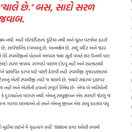
 ‘ચાલે છે.’ બસ, સાદો સરળ
જવાબ.
 નથી. અહીં ઍરકંડિશન્ડ કુટિયા નથી અને ચુસ્ત વસ્ત્રોમાં ફરતી
 સાર્વજનિક દવાખાનું છે, અન્નક્ષેત્ર છે, સાદું મંદિર અને જરૂર
ે મેડે સ્વામીજીનો પોતાનો આવાસ જ્યાં સૂતી વખતે ભર ઉનાળે પણ
 બસ, સાદો સરળ જવાબ. સગવડો પાછળ દોડવું નહીં અને સહજતાથી
ે પ્રભાવિત કરવા માટે પાછી ઠેલવી નહીં. સ્વામીજી ગુજરાતભરમાં
સાનું એસી સ્વામીજી ત્યારે જ ચલાવે છે, જ્યારે સફરમાં ડ્રાઇવર
જ નહીં અને એસીની હવાનો સંપૂર્ણ નિષેધ છે- એવા બે અંતિમોની
ા કે દુરાગ્રહોના માણસ નથી. એમનું સાધુજીવન એક સંસારી જેટલું જ
રી પુરુષ ગણવા લલચાઓ તો તમને એમનું જીવન એક સાધુ કરતાંય વધુ
યો મૂઠીમાં લઈને મેં ગૃહત્યાગ કર્યો.’ 1986માં પ્રગટ થયેલી સ્વામી