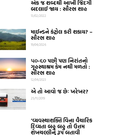
એક જ શબ્દથી આખી જિંદગી
બદલાઈ જાય : સૌરભ શાહ
13/02/2022
માઈન્ડને કંટ્રોલ કરી શકાય? –
સૌરભ શાહ
19/04/2026
૫૦-૬૦ પછી પણ નિરાંતનો
ગૃહસ્થાશ્રમ કેમ નથી મળતો :
સૌરભ શાહ
12/04/2023
એ તો આવો જ છેઃ ખરેખર?
25/11/2019
‘વ્યવસ્થાશક્તિ વિના વૈચારિક
દિવ્યતા બહુ બહુ તો ઉત્તમ
શેખચલ્લીનું રૂપ બતાવી