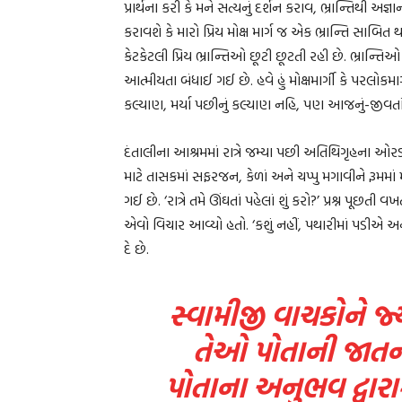
પ્રાર્થના કરી કે મને સત્યનું દર્શન કરાવ, ભ્રાન્તિથી અજ
કરાવશે કે મારો પ્રિય મોક્ષ માર્ગ જ એક ભ્રાન્તિ સાબ
કેટકેટલી પ્રિય ભ્રાન્તિઓ છૂટી છૂટતી રહી છે. ભ્રાન્
આત્મીયતા બંધાઈ ગઈ છે. હવે હું મોક્ષમાર્ગી કે પરલોકમાર્
કલ્યાણ, મર્યા પછીનું કલ્યાણ નહિ, પણ આજનું-જીવતાંન
દંતાલીના આશ્રમમાં રાત્રે જમ્યા પછી અતિથિગૃહના ઓર
માટે તાસકમાં સફરજન, કેળાં અને ચપ્પુ મગાવીને રૂમમા
ગઈ છે. ‘રાત્રે તમે ઊંઘતાં પહેલાં શું કરો?’ પ્રશ્ન પૂછત
એવો વિચાર આવ્યો હતો. ‘કશું નહીં, પથારીમાં પડીએ
દે છે.
સ્વામીજી વાચકોને જ્ય
તેઓ પોતાની જાતને પ
પોતાના અનુભવ દ્વા