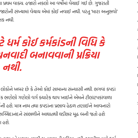
આ પ્રથમ વાક્ય. હજારો નકલો આ વર્ષોમાં વેચાઈ ગઈ છે. ગુજરાતી
 હજારોની સંખ્યામાં વેચાય એમાં કોઈ નવાઈ નથી. પરંતુ ‘મારા અનુભવો’
્તક નથી.
ે ધર્મ કોઈ કર્મકાંડની વિધિ કે
વાદી બનાવવાની પ્રક્રિયા
નથી.
ા લોકોને ખબર છે કે તેઓ કોઈ સામાન્ય સંન્યાસી નથી. ભગવાં કપડાં
ભણેલો ગણેલો વર્ગ ક્યારેક થાપ ખાઈને એમને ટીલાંટપકાંવાળા
ની હશે. માત્ર નામ તથા કપડાંના પ્રભાવ હેઠળ તણાઈને આવનારો
મી સચ્ચિદાનંદને સાંભળીને આઘાતથી ઘડીભર મૂઢ બની જતો હશેઃ
 હશે.