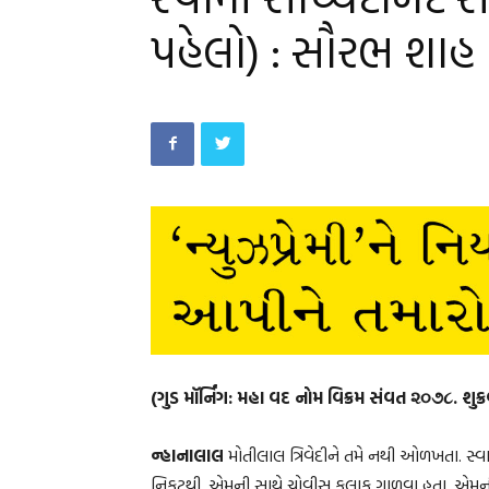
પહેલો) : સૌરભ શાહ
(ગુડ મૉર્નિંગ: મહા વદ નોમ વિક્રમ સંવત ૨૦૭૮. શુક્
ન્હાનાલાલ
મોતીલાલ ત્રિવેદીને તમે નથી ઓળખતા. સ
નિકટથી. એમની સાથે ચોવીસ કલાક ગાળવા હતા. એમની