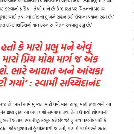
ામાન્યજનને પલાયનવાદી બનાવવાની પ્રક્રિયા નથી. સ્વામીજી માટે ‘ધર્મ
 કરવાની પ્રક્રિયા.’ તેઓ માને છે કે ‘ભારત પર ચિંતનનો પ્રભાવ
કસુધારાવાદી તથા આ લોકનાં દુઃખને સહન કરી લેવાના પક્ષના રહ્યા છે.’
તત ઇચ્છાશક્તિનો ક્ષય કરનારું ચિંતન સ્થપાતું રહ્યું છે.’
તો કે મારો પ્રભુ મને એવું
મારો પ્રિય મોક્ષ માર્ગ જ એક
જશે. ભારે આઘાત અને આંચકા
ટી ગયો’ : સ્વામી સચ્ચિદાનંદ
છેઃ ‘મારી સામે મુખ્યતઃ મારો ધર્મ, મારું રાષ્ટ્ર, મારી પ્રજા અને આ
ં) નિરીક્ષણ દ્વારા આ બધા પ્રશ્નો સમજવા તથા તેના ઉપાયો શોધવાની
ધુ બની જનારા સ્વામીજી કબૂલ કરે છેઃ ‘જો હું માત્ર પરલોકવાદી કે
ોત. જોકે મૂળમાં તો હું મોક્ષમાર્ગી જ હતો, પણ મેં પરમેશ્વરને સતત