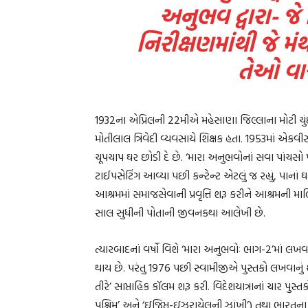
અનુભવ દ્વારા- જે
નિરીક્ષણમાંથી જે મં
તેઓ વાચક
1932ના એપ્રિલની 22મીએ મહેસાણા જિલ્લાના મોટી ચુંદર
મોતીલાલ ત્રિવેદી વ્યવસાયે શિક્ષક હતા. 1953માં એકવીસ
ચૂપચાપ ઘર છોડી દે છે. ‘મારા અનુભવોનાં સવા પાંચસો પા
ટાઈપસેટિંગ આવ્યા પછી કન્ટેન્ટ એટલું જ રહ્યું, પાનાં
આશ્રમમાં સમાજસેવાની પ્રવૃત્તિ શરૂ કરીને આશ્રમની માલિક
સાલ સુધીની પોતાની જીવનકથા આલેખી છે.
ત્યારબાદનાં વર્ષો વિશે ‘મારા અનુભવોઃ ભાગ-2’માં લખવા વિ
થાય છે. પરંતુ 1976 પછી સ્વામીજીએ પુસ્તકો લખવાનું શરૂ
તીરે’ સાપ્તાહિક કૉલમ શરૂ કરી. વિદેશયાત્રાનાં ચાર પુસ્તકો 
પશ્ચિમ’ અને ‘ઇજિપ્ત-ઇઝરાયેલની ઝાંખી’) તથા ભારતના ઉત