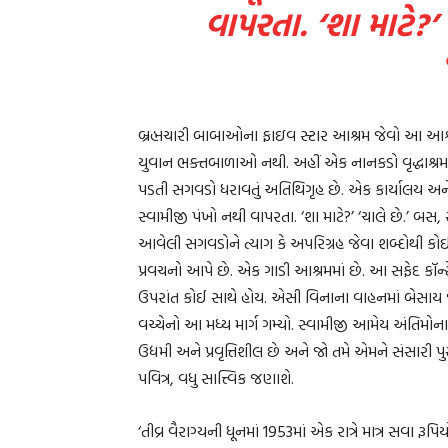
વાપરતા. ‘શા માટે?’
બ્રહ્મચારી બાબાઓના ફાઇવ સ્ટાર આશ્રમ જેવો આ આશ્રમ
યુવાન ભક્તબાળાઓ નથી. અહીં એક નાનકડો વૃદ્ધાશ્રમ છે,
પડતી સગવડો ધરાવતું અતિથિગૃહ છે. એક કાર્યાલય અન
સ્વામીજી પંખો નથી વાપરતા. ‘શા માટે?’ ‘ચાલે છે.’
આવેલી સગવડોને ત્યાગ કે અપરિગ્રહ જેવા શબ્દોથી કોઈન
પ્રવચનો આપે છે. એક ગાડી આશ્રમમાં છે. આ સફેદ કૉન્ટે
ઉપરાંત કોઈ સાથે હોય. એસી વિનાના વાહનમાં બેસાય 
વચ્ચેનો આ મધ્ય માર્ગ ગમ્યો. સ્વામીજી આમેય અંતિમોન
ઉદ્યમી અને પ્રવૃત્તિશીલ છે અને જો તમે એમને સંસા
પવિત્ર, વધુ સાત્ત્વિક જણાશે.
‘તીવ્ર વૈરાગ્યની ધૂનમાં 1953માં એક રાત્રે માત્ર સવા રૂપિ