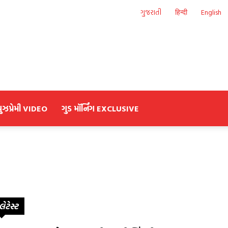
ગુજરાતી
हिन्दी
English
યુઝપ્રેમી VIDEO
ગુડ મૉર્નિંગ EXCLUSIVE
લેટેસ્ટ