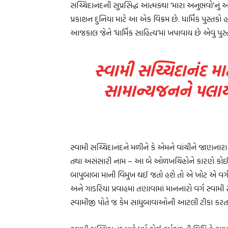
સચ્ચિદાનંદની સુપ્રસિદ્ધ આત્મકથા ‘મારા અનુભવો’નું 
પ્રકાશન દુનિયા માટે આ એક વિક્રમ છે. ધાર્મિક પુસ્તકો
આજકાલ જેને ‘ધાર્મિક સાહિત્ય’માં ખપાવાય છે એવું પુસ
સ્વામી સચ્ચિદાનંદ માટ
સામાન્યજનને પલાયન
સ્વામી સચ્ચિદાનંદને મળીને કે એમને વાંચીને જાણનાર
તથા અસંસારી નામ – આ બે ઓળખચિહ્નોને કારણે કોઈક 
બાપુબાબા માની વિમુખ થઈ જતો હશે તો એ ખોટ એ વર્ગ
અને ગાડરિયા પ્રવાહમાં તણાવામાં માનનારો વર્ગ સ્વા
સ્વામીજી પોતે જ કેમ સાધુબાવાઓની આટલી ટીકા કરતા