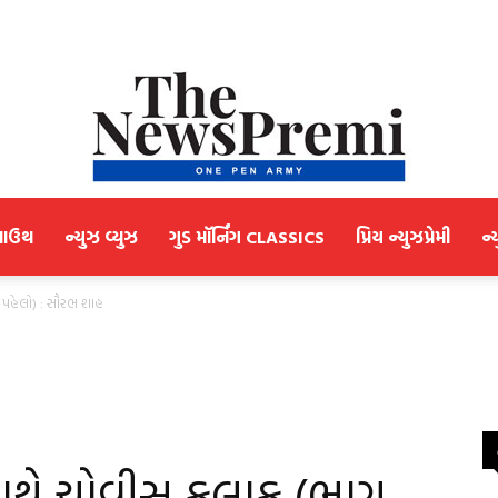
માઉથ
ન્યુઝ વ્યુઝ
ગુડ મૉર્નિંગ CLASSICS
પ્રિય ન્યુઝપ્રેમી
ન્
NewsPremi
ગ પહેલો) : સૌરભ શાહ
Gujarati
 સાથે ચોવીસ કલાક (ભાગ