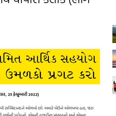
રવાર, 25 ફેબ્રુઆરી 2022)
્વામી સચ્ચિદાનંદને ઓળખો છો. અમારે બેઉને ઓળખવા હતા, જરા
 સાથેની પરોઢનો, એમની હાજરીના મધ્યાહ્નનો અને એમના