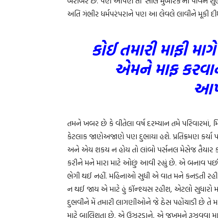
બરાબર છે. પણ આપણે તો ‘સાલ મુબારક’ની પાવન શુભેચ્
અતિ ગંભીર ધર્મપરંપરાને પણ આ લેવલે લાવીને મૂકી દી
કોઈ તમારી માફી માગે ત
એમને માફ કરવાન
આપ
તમને ખબર છે કે વીતેલા વર્ષ દરમ્યાન તમે પરિવારમાં, મિત
કેટલાક જાણેઅજાણે પણ દુભાયા હશે. પ્રતિક્રમણ કર્ય
અને એય શકય ન હોય તો લાંબો પર્સનલ મેસેજ તૈયાર કરી
કરીને મને મારા માટે ઓછું આવી રહ્યું છે. એ બનાવ પ
ભેગી થઈ નહીં. મહિનાઓ સુધી એ વાત મને કનડતી રહી. મેં
ન થઈ જાય એ માટે હું કૉન્શ્યસ રહીશ, એટલો સુધારો મ
દુભવીને મેં તમારી લાગણીઓને જે ઠેસ પહોંચાડી છે તે મા
માટે બાલિશતા છે. એ ઉઝરડાને, એ જખમને રૂઝવવા માટે 