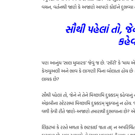
વચન, વર્તનથી જાણે કે અજાણે આપણે કોઈને દુભવ્યા 
સૌથી પહેલાં તો, જેન
કહેવ
પણ આનુંય ‘સાલ મુબારક’ જેવું જ છે. ‘સૉરી’ કે ‘માય એ
કેઝયુઅલી અને ભાવ કે લાગણી વિના બોલાતા હોય છ
લાયક છે?
સૌથી પહેલાં તો, જેને ને તેને મિચ્છામિ દુક્કડમ્ કહેવા
એફબીના સ્ટેટસમાં મિચ્છામિ દુક્કડમ્ મૂકવાનું ન હો
વળી કેવી રીતે જાણે-અજાણે તમારાથી દુભાવાના છે? એ
લિફટમાં કે રસ્તે મળતા કે ભટકાઈ જતા તદ્ ન અપરિચિતને 