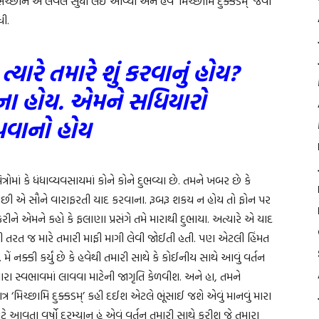
છાને એ લેવલ સુધી લઈ આવ્યા અને હવે ‘મિચ્છામિ દુક્કડમ્’ જેવી
ધી.
્યારે તમારે શું કરવાનું હોય?
ા હોય. એમને સધિયારો
વાનો હોય
્રોમાં કે ધંધાવ્યવસાયમાં કોને કોને દુભવ્યા છે. તમને ખબર છે કે
ા પછી એ સૌને વારાફરતી યાદ કરવાના. રૂબરૂ શકય ન હોય તો ફોન પર
ને એમને કહો કે ફલાણા પ્રસંગે તમે મારાથી દુભાયા. અત્યારે એ યાદ
છી તરત જ મારે તમારી માફી માગી લેવી જોઈતી હતી. પણ એટલી હિંમત
 નક્કી કર્યું છે કે હવેથી તમારી સાથે કે કોઈનીય સાથે આવું વર્તન
ારા સ્વભાવમાં લાવવા માટેની જાગૃતિ કેળવીશ. અને હા, તમને
ત્ર ‘મિચ્છામિ દુક્કડમ્’ કહી દઈશ એટલે ભૂંસાઈ જશે એવું માનવું મારા
આવતા વર્ષો દરમ્યાન હું એવું વર્તન તમારી સાથે કરીશ જે તમારા