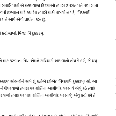
વની સમાપ્તિ પછી એ મલમવાળા કિસ્સાઓ તમારા ઉપરાંત મને પણ શાતા
્ષો દરમ્યાન મારે ક્યારેય તમારી માફી માગવી ન પડે, ‘મિચ્છામિ
 મને આપે એવી પ્રાર્થના કરું છું.
 કહો/લખો: મિચ્છામિ દુક્કડમ્.
 એમને માફ કરવાના હોય. એમને સધિયારો આપવાનો હોય કે હશે, જે થયું
.
કડમ્’ સાંભળીને સામે શું કહીએ છીએ? ‘મિચ્છામિ દુક્કડમ્’! લો, આ
ે ઉપરવાળો તમારા પર શાંતિના આશીર્વાદ વરસાવે એવું કહે ત્યારે
વાળો તમાર પર પણ શાંતિના આશીર્વાદ વરસાવે) એવું કહો છો તે
ું પણ તમારી માફી માગું છું, મને ક્ષમા કરો’ એવો ન હોઈ શકે. ‘મિચ્છામિ