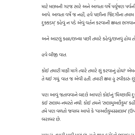
માટે મલમની ગરજ સારે અને આવતા વર્ષે પર્યુષણ પર્
આપે. આવતા વર્ષે જ નહીં, હવે પછીના જિંદગીના તમામ વર
દુક્કડમ્’ કહેવું ન પડે એવું વર્તન કરવાની ક્ષમતા ભગવાન
અને આટલું કહ્યા/લખ્યા પછી તમારે કહેવું/લખવું હોય તો
હવે બીજી વાત.
કોઈ તમારી માફી માગે ત્યારે તમારે શું કરવાનું હોય?
તે થઈ ગયું. વાત જ એવી હતી. તમારી ક્ષમા હું સ્વીકારું છું
પણ આવું જતાવવાને બદલે આપણે કોઈનું ‘મિચ્છામિ દુક્
કંઈ સલામ-નમસ્તે નથી. કોઈ તમને ‘સલામુઅલૈકુમ’ કહીન
તમે પણ વળતો જવાબ આપો કે ‘વાઅલૈકુમસ્સલામ’ (ઉપર
બરાબર છે.
પણ ‘હું તમારી માફી માગું છું, મને ક્ષમા કરો’નો જવાબ ‘હ