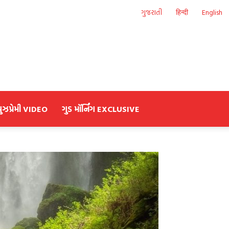
ગુજરાતી
हिन्दी
English
યુઝપ્રેમી VIDEO
ગુડ મૉર્નિંગ EXCLUSIVE