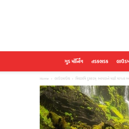
ગુડ મૉર્નિંગ
તડકભડક
લાઉડ
Home
લાઉડમાઉથ
મિચ્છામિ દુક્કડમ્: આપણને માફી માગતાં 