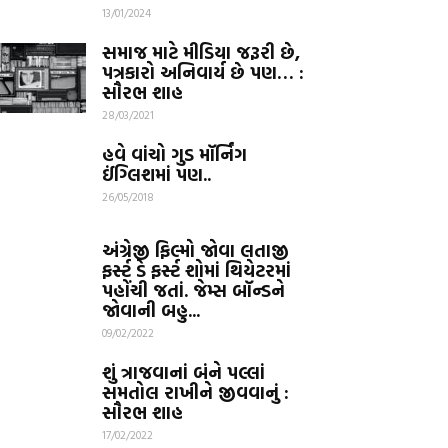
13/01/2024
સમાજ માટે મીડિયા જરૂરી છે,
પત્રકારો અનિવાર્ય છે પણ… :
સૌરભ શાહ
28/03/2021
હવે વાંચો ગુડ મૉર્નિંગ
ઈંગ્લિશમાં પણ..
26/05/2018
અંગ્રેજી ફિલ્મો જોવા લતાજી
ફર્સ્ટ ડે ફર્સ્ટ શોમાં થિયેટરમાં
પહોંચી જતાં. જેમ્સ બૉન્ડને
જોવાની બહુ...
09/02/2022
શું ત્રાજવાનાં બંને પલ્લાં
સમતોલ રાખીને જીવવાનું :
સૌરભ શાહ
17/02/2022