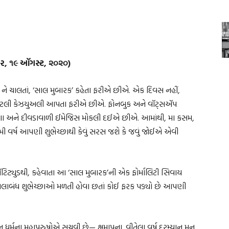
ધવાર, ૧૯ ઑગસ્ટ, ૨૦૨૦)
ં ને ચાલતાં, ‘સાલ મુબારક’ કહેતા ફરીએ છીએ. એક દિવસ નહીં,
ા કેટલી કેઝયુઅલી આપતા ફરીએ છીએ. ફોનબુક અને વૉટ્સઍપ
સંદેશા અને દીવડાવાળી ઈમેજિસ મોકલી દઈએ છીએ. આમાંથી, મા કસમ,
મી વર્ષ આપણી શુભેચ્છાથી કેવું સરસ જશે કે જવું જોઈએ એવી
ટિટ્યુડથી, કહેવાતા આ ‘સાલ મુબારક’ની એક ફોર્માલિટી સિવાય
લાબંધ શુભેચ્છાઓ મળતી હોવા છતાં કોઈ ફરક પડ્યો છે આપણી
જૈન ધર્મના મહાપુરુષોએ સૂચવી છે— ક્ષમાપના. વીતેલા વર્ષ દરમ્યાન મન,