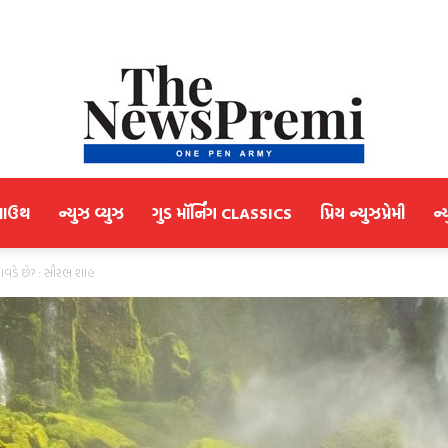
માઉથ
ન્યુઝ વ્યુઝ
ગુડ મૉર્નિંગ CLASSICS
પ્રિય ન્યુઝપ્રેમી
ન્
NewsPremi
આવડે છે? : સૌરભ શાહ
Gujarati