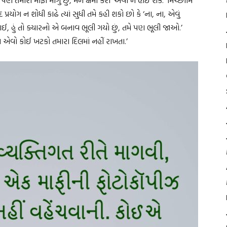
દ પ્રયોગ ન શોધી કાઢે ત્યાં સુધી તમે કહી શકો છો કે ‘ના, ના, એવું
ાઈ, હું તો ક્યારનો એ બનાવ ભૂલી ગયો છું, તમે પણ ભૂલી જાઓ.’
પણ એવો કોઈ ખટકો તમારા દિલમાં નહીં રાખતા.’