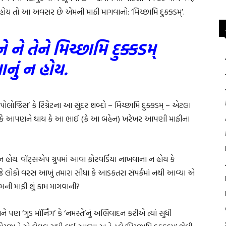
હોય તો આ અવસર છે એમની માફી માગવાનો: ‘મિચ્છામિ દુક્કડમ્’.
ે ને તેને મિચ્છામિ દુક્કડમ્
ાનું ન હોય.
પોલોજિસ’ કે રિગ્રેટના આ સુંદર શબ્દો – મિચ્છામિ દુક્કડમ્ – એટલા
ે કે આપણને થાય કે આ ભાઈ (કે આ બહેન) ખરેખર આપણી માફીના
નું ન હોય. વૉટ્સએપ ગ્રુપમાં આવા ફોરવર્ડિયા નાખવાના ન હોય કે
ય. જે લોકો વરસ આખું તમારા સીધા કે આડકતરા સંપર્કમાં નથી આવ્યા એ
મની માફી શું કામ માગવાની?
પણ ‘ગુડ મૉર્નિંગ’ કે ‘નમસ્તે’નું અભિવાદન કરીએ ત્યાં સુધી