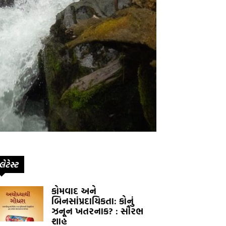
લેટેસ્ટ
કોમવાદ અને
બિનસાંપ્રદાયિકતા: કોનું
ઝનૂન ખતરનાક? : સૌરભ
શાહ