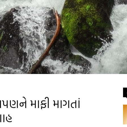
 આપણને માફી માગતાં
શાહ