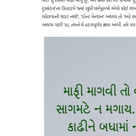
દુક્કડમ્’ના ઉત્તરરૂપે જ્યાં સુધી ધર્મપુરુષો એવો કોઈ શબ્
બોલવાની જરૂર નથી’, ‘ડોન્ટ મેન્શન’ અથવા તો ‘અરે ભ
અથવા પછી ‘હા, તમને મેં હૃદયપૂર્વક ક્ષમા આપી. તમે 