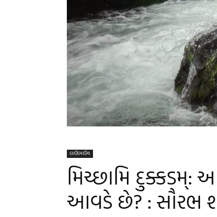
લાઉડમાઉથ
મિચ્છામિ દુક્કડમ્:
આવડે છે? : સૌરભ 