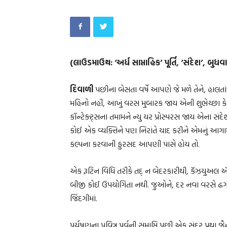
(લાઉડમાઉથ: ‘અર્ધ સાપ્તાહિક’ પૂર્તિ, ‘સંદેશ’, બુ
દિવાળી
પછીના બેસતા વર્ષે આપણે જે મળે તેને, હાલતા
મહિનો નહીં, આખું વરસ મુબારક જાય એની શુભેચ્છ
કૉન્ટેક્ટ્સના તમામને ન્યુ યર પ્રોસ્પરસ જાય એના 
કોઈ એક વ્યક્તિને પણ નિરાંતે યાદ કરીને એમનું આગા
કલ્પના કરવાની ફુરસદ આપણી પાસે હોય તો.
એક રૂટિન વિધિ તરીકે તદ્ ન બેદરકારીથી, કૅઝયુઅલ ઍ
બીજી કોઈ ઉપયોગિતા નથી. જુઓને, દર નવા વરસે ઢગ
જિંદગીમાં.
પર્યુષણના પવિત્ર પર્વની સમાપ્તિ પછી એક સુંદર પ્રથા 