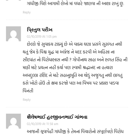
ગાંધીજી વિશે આગામી લેખો માં વધારે જાણવા ની આશા રાખું છું.
Reply
પ્રિતુલ પરીખ
02/10/2019 At 1:05 pm
છેલ્લે જે સુવાકય ટાંક્યું છે એ વાક્ય ઘણા પ્રસંગે સુસંગત નથી
થતું જેમ કે વિશ્વ યુદ્ધ મા અંગ્રેજ ને મદદ કરવી એ અહિંસા ના
સીદધાંત નો વિરોધાભાસ નથી ? ગોપીનાથ સાહા અને ભગત સિંહ ની
માફી માટે પ્રયત્ન નહી કર્યા પણ સ્વામી શ્રદ્ધાનંદ ના હત્યારા
અબદુલ્લા રશિદ ને માટે સહાનુભૂતિ આ થોડું અજુગતુ નથી લાગતું
કસે ખોટો હોઉં તો ક્ષમા કરજો પણ આ વિષય પર પ્રકાશ પાડવા
વિનંતી
Reply
શૈલેષભાઈ હરજીવનભાઈ ગાંભવા
02/10/2019 At 11:58 am
આજની યુવાપેઢી ગાંધીજી કે તેમનાં વિચારોનો સંપુર્ણપણે વિરોધ