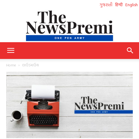
ગુજરાતી
हिन्दी
English
NewsPremi
Home
લાઉડમાઉથ
Gujarati