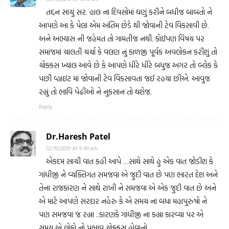
તદ્દન સાચું સર. હાલ ના દિવસોમાં ઘણું કરીને બધીજ બાબતો ને
આપણે આ કે પેલા એમ અંતિમ છેડે થી જોવાની ટેવ વિકસાવી છે.
અને અભ્યાસ ની જહેમત તો ગામતીજ નથી. કોઈપણ વિષય પર
સમાજમાં ચાલતી ચર્ચા કે વલણ નું કાળજી પૂર્વક અવલોકન કરીશું તો
ચોક્કસ ખ્યાલ આવે છે કે આપણે ધીરે ધીરે બધુજ અગર તો બ્લેક કે
પછી વ્હાઇટ માં જોવાની ટેવ વિકસાવતા જઈ રહયા છીએ. આવુજ
રહ્યું તો ભાવિ પેઢીઓ ને નુકસાન તો થશેજ.
Reply
Dr.Haresh Patel
02/10/2019 At 9:49 am
એકદમ સાચી વાત કહી આપે …સાથે સાથે હું એક વાત જોડીશ કે
ગાંધીજી ને વ્યક્તિગત સમજવા એ જુદી વાત છે પણ ભારત દેશ અને
તેના રાજકારણ ને સાથે રાખી ને સમજવા એ એક જુદી વાત છે અને
એ માટે આપણે સરદાર નહેરુ કે એ સમય ના બધા મહાપુરુષો ને
પણ સમજવા જ રહ્યા ..કારણકે ગાંધીજી ના કહ્યા કારવ્યા પર એ
સમય એ લોકો નો પ્રભાવ ચોક્કસ હોવાનો …