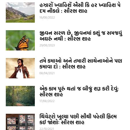
હઝારોં ખ્વાહિશેં ઐસી કિ હર ખ્વાહિશ પે
દમ નીકલે : સૌરભ શાહ
16/08/2022
જીવન સરળ છે, જીવનમાં કશું જ સમજવું
અઘરું નથી : સૌરભ શાહ
29/08/2023
તમે કમાઓ અને તમારી સાથેનાઓને પણ
કમાવા દો : સૌરભ શાહ
08/04/2021
એક કામ પૂરું થતાં જ બીજું શરૂ કરી દેવું:
સૌરભ શાહ
17/08/2022
થિયેટરો ખુલ્યા પછી સૌથી પહેલી ફિલ્મ
કઈ જોશોઃ સૌરભ શાહ
22/10/2021