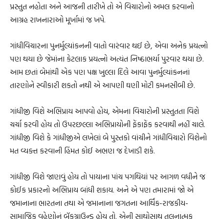
પ્રસ્તુત નહોતા અને આજની તારીખે તો એ વિચારોનો અમલ કરવાનો
આગ્રહ રાખનારાઓ મૂર્ખામાં જ ખપે.
ગાંધીવિચારના પુનર્મુલ્યાંકનની વાતો વારંવાર થઈ છે, એવા અનેક પ્રયત્નો
પણ થયા છે જેમાંના કેટલાક પ્રયત્નો અત્યંત નિષ્ઠાભર્યા પુરવાર થયા છે.
આમ છતાં બેમાંથી એક પણ પક્ષ ખુલ્લા દિલે આવા પુનર્મુલ્યાંકનનાં
તારણોને સ્વીકારી શકતો નથી એ આપણી ઘણી મોટી કમનસીબી છે.
ગાંધીજી વિશે અભિપ્રાય આપવો હોય, એમના વિચારોની પ્રસ્તુતતા વિશે
ચર્ચા કરવી હોય તો ઉપરછલ્લા અભિપ્રાયોની ફેંકાફેંક કરવાથી નહીં ચાલે.
ગાંધીજી વિશે કે ગાંધીજીએ લખેલાં બે પુસ્તકો વાંચીને ગાંધીવિચારો વિશેનો
મત વ્યક્ત કરવાની હિંમત કોઈ અભણ જ દેખાડી શકે.
ગાંધીજી વિશે જાણવું હોય તો પાયાના પાંચ પગથિયાં પર આગળ વધીને જ
કોઈક પ્રકારનો અભિપ્રાય બાંધી શકાય. અને એ પણ તમારામાં જો એ
જમાનાના ભારતના તથા એ જમાનાના જગતના આર્થિક-રાજકીય-
સામાજિક વહેણોનું બૅકગ્રાઉન્ડ હોય તો. એની સાથોસાથ તુલનાત્મક