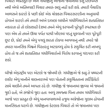
વિચારો અપ્રસ્તુત છે અને ગાંધીજીનું આજના જમાનામાં કશું રિલેવન્સ
નથી એવો અંતિમવાદી વિચાર તમારું ભલું નહીં કરી શકે. તમારી વૈચારિક
આળસને કારણે કે પછી કોઈ એક ચોક્કસ વિચારસરણીના અનુયાયી
હોવાને કારણે તમે તમારી આંખે ડાબલાં બાંધીને ગાંધીવિચારોને શતપ્રતિશત
નકારતા હો તો લોકશાહી દેશમાં તમને એવું કરવાની પૂરેપૂરી સ્વતંત્રતા છે
પણ એમ તો તમને ઊંચા પર્વત પરથી ખીણમાં પડતું મૂકવાની પણ પૂરેપૂરી
છૂટ છે, કોઈ તમને એવું પગલું ભરતાં રોકવા આવવાનું નથી. તમારે જો
તમારા માનસિક વિશ્વને વિસ્તરતું અટકાવવું હોય કે સંકુચિત કરી નાખવું
હોય તો જ તમે શતપ્રતિશત ગાંધીવિચારોનો વિરોધ કરવાનું ગાંડપણ કરી
શકો.
બીજો એક્‌સ્ટ્રીમ પણ એટલો જ જોખમી છે. ગાંધીજીએ જે કહ્યું તે પથ્થરની
લકીર એવું માનીને ચાલનારાઓ પણ પોતાની સંકુચિતતાનાં સર્ટિફિકેટો
સામે ચાલીને તમને આપતા રહે છે. ગાંધીજી જે જમાનામાં જીવ્યા એ જમાનો
જુદો હતો, એ સંજોગો જુદા હતા. આવું સમજ્યા વિના તમામ ગાંધીવિચારો
આજે પણ પ્રસ્તુત છે એવું માનવાવાળાઓ હજુય અંગ્રેજોના ગુલામ હોવાની
માનસિકતા ધરાવે છે. ગાંધીજીના કેટલાક વિચારો તો એ જમાનામાં પણ