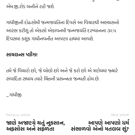
એમ.જી.રોડ બનીને રહી જશે.
ગાંધીજીની દોઢસોમી જન્મજયંતિના દિવસે આ વિચારથી અભ્યાસનો
આરંભ કરીશું તો એકસો એકાવનમી જન્મજયંતિ દરમ્યાનના ૩૬૫
દિવસમાં કશુંક ગાંધીનવનીત આપણા હાથમાં આવશે.
સાયલન્સ પ્લીઝ!
તમે જે વિચારો છો, જે બોલો છો અને જે કરો છો એ ત્રણેયમાં જ્યારે
સંવાદિતા સધાય ત્યારે ચિત્તની પ્રસન્નતા જન્મતી હોય છે.
_ગાંધીજી
Previous article
Next article
જાણે અજાણ્યે થતું નુકસાન,
આપણે આપણો ધર્મ
અફસોસ અને સફળતા
સંભાળવો એનો મતલબ શું?