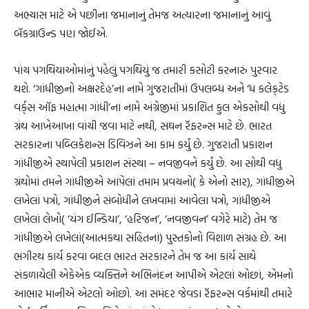
અભ્યાસ માટે એ પછીના જમાનાનું તેમજ અત્યારના જમાનાનું આવું
બૅકગ્રાઉન્ડ પણ જોઈએ.
પાંચ પગથિયાઓમાંનું પહેલું પગથિયું જ તમારી કસોટી કરનારું પુરવાર
થશે. ‘ગાંધીજીનો અક્ષરદેહ’ના નામે ગુજરાતીમાં ઉપલબ્ધ અને ‘ધ કલેક્‌ટેડ
વર્ક્‌સ ઑફ મહાત્મા ગાંધી’ના નામે અંગ્રેજીમાં પ્રકાશિત કુલ એકસોથી વધુ
ગ્રંથ આખેઆખા વાંચી જવા માટે નથી, સઘન રૅફરન્સ માટે છે. ભારત
સરકારના પબ્લિકેશન્સ ડિવિઝને આ કામ કર્યું છે. ગુજરાતી પ્રકાશન
ગાંધીજીએ સ્થાપેલી પ્રકાશન સંસ્થા – નવજીવને કર્યું છે. આ સોથી વધુ
ગ્રંથોમાં તમને ગાંધીજીએ આપેલાં તમામ પ્રવચનો( કે એનો સાર), ગાંધીજીએ
લખેલાં પત્રો, ગાંધીજીને સંબોધીને લખવામાં આવેલા પત્રો, ગાંધીજીએ
લખેલાં લેખો( ‘યંગ ઈન્ડિયા’, ‘હરિજન’, ‘નવજીવન’ વગેરે માટે) તેમ જ
ગાંધીજીએ લખેલાં(આત્મકથા સહિતનાં) પુસ્તકોનો વિશાળ સંગ્રહ છે. આ
ભગીરથ કાર્ય કરવા બદલ ભારત સરકારને તેમ જ આ કાર્ય સાથે
સંકળાયેલી એકેએક વ્યક્તિને અભિનંદન આપીએ એટલાં ઓછાં, એમનો
આભાર માનીએ એટલો ઓછો. આ સમંદર જેવડા રૅફરન્સ વર્કમાંથી તમારે