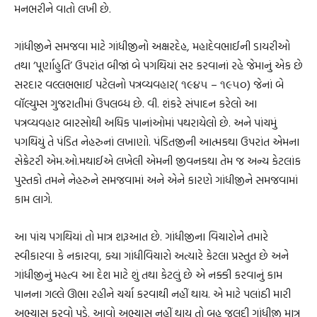
મનભરીને વાતો લખી છે.
ગાંધીજીને સમજવા માટે ગાંધીજીનો અક્ષરદેહ, મહાદેવભાઈની ડાયરીઓ
તથા ‘પૂર્ણાહુતિ’ ઉપરાંત બીજાં બે પગથિયાં સર કરવાનાં રહે જેમાનું એક છે
સરદાર વલ્લભભાઈ પટેલનો પત્રવ્યવહાર( ૧૯૪૫ – ૧૯૫૦) જેનાં બે
વૉલ્યુમ્સ ગુજરાતીમાં ઉપલબ્ધ છે. વી. શંકરે સંપાદન કરેલો આ
પત્રવ્યવહાર બારસોથી અધિક પાનાંઓમાં પથરાયેલો છે. અને પાંચમું
પગથિયું તે પંડિત નેહરુનાં લખાણો. પંડિતજીની આત્મકથા ઉપરાંત એમના
સેક્રેટરી એમ.ઓ.મથાઈએ લખેલી એમની જીવનકથા તેમ જ અન્ય કેટલાંક
પુસ્તકો તમને નેહરુને સમજવામાં અને એને કારણે ગાંધીજીને સમજવામાં
કામ લાગે.
આ પાંચ પગથિયાં તો માત્ર શરૂઆત છે. ગાંધીજીના વિચારોને તમારે
સ્વીકારવા કે નકારવા, ક્યા ગાંધીવિચારો અત્યારે કેટલા પ્રસ્તુત છે અને
ગાંધીજીનું મહત્વ આ દેશ માટે શું તથા કેટલું છે એ નક્કી કરવાનું કામ
પાનના ગલ્લે ઊભા રહીને ચર્ચા કરવાથી નહીં થાય. એ માટે પલાંઠી મારી
અભ્યાસ કરવો પડે. આવો અભ્યાસ નહીં થાય તો બહુ જલદી ગાંધીજી માત્ર