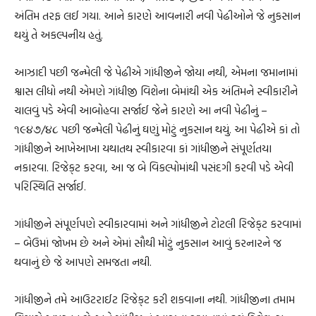
અંતિમ તરફ લઈ ગયા. આને કારણે આવનારી નવી પેઢીઓને જે નુકસાન
થયું તે અકલ્પનીય હતું.
આઝાદી પછી જન્મેલી જે પેઢીએ ગાંધીજીને જોયા નથી, એમના જમાનામાં
શ્વાસ લીધો નથી એમણે ગાંધીજી વિશેના બેમાંથી એક અંતિમને સ્વીકારીને
ચાલવું પડે એવી આબોહવા સર્જાઈ જેને કારણે આ નવી પેઢીનું –
૧૯૪૭/૪૮ પછી જન્મેલી પેઢીનું ઘણું મોટું નુકસાન થયું. આ પેઢીએ કાં તો
ગાંધીજીને આખેઆખા યથાતથ સ્વીકારવા કાં ગાંધીજીને સંપૂર્ણતયા
નકારવા. રિજેક્‌ટ કરવા, આ જ બે વિકલ્પોમાંથી પસંદગી કરવી પડે એવી
પરિસ્થિતિ સર્જાઈ.
ગાંધીજીને સંપૂર્ણપણે સ્વીકારવામાં અને ગાંધીજીને ટોટલી રિજેક્‌ટ કરવામાં
– બેઉમાં જોખમ છે અને એમાં સૌથી મોટું નુકસાન આવું કરનારને જ
થવાનું છે જે આપણે સમજતા નથી.
ગાંધીજીને તમે આઉટરાઈટ રિજેક્‌ટ કરી શકવાના નથી. ગાંધીજીના તમામ