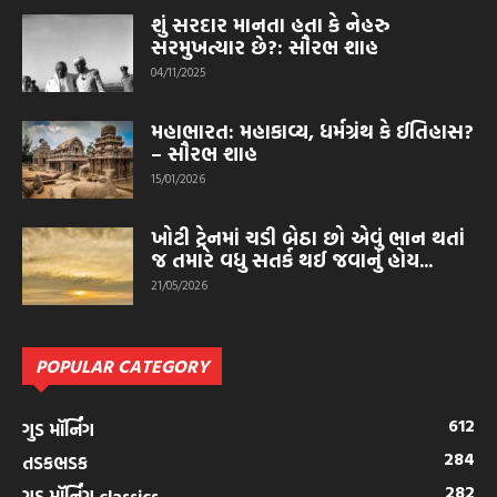
શું સરદાર માનતા હતા કે નેહરુ
સરમુખત્યાર છે?: સૌરભ શાહ
04/11/2025
મહાભારત: મહાકાવ્ય, ધર્મગ્રંથ કે ઈતિહાસ?
– સૌરભ શાહ
15/01/2026
ખોટી ટ્રેનમાં ચડી બેઠા છો એવું ભાન થતાં
જ તમારે વધુ સતર્ક થઈ જવાનું હોય...
21/05/2026
POPULAR CATEGORY
612
ગુડ મૉર્નિંગ
284
તડકભડક
282
ગુડ મૉર્નિંગ classics