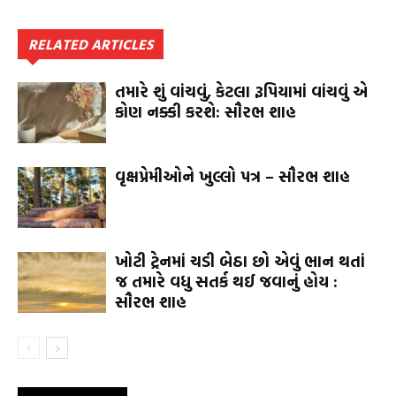
RELATED ARTICLES
તમારે શું વાંચવું, કેટલા રૂપિયામાં વાંચવું એ
કોણ નક્કી કરશે: સૌરભ શાહ
વૃક્ષપ્રેમીઓને ખુલ્લો પત્ર – સૌરભ શાહ
ખોટી ટ્રેનમાં ચડી બેઠા છો એવું ભાન થતાં
જ તમારે વધુ સતર્ક થઈ જવાનું હોય :
સૌરભ શાહ