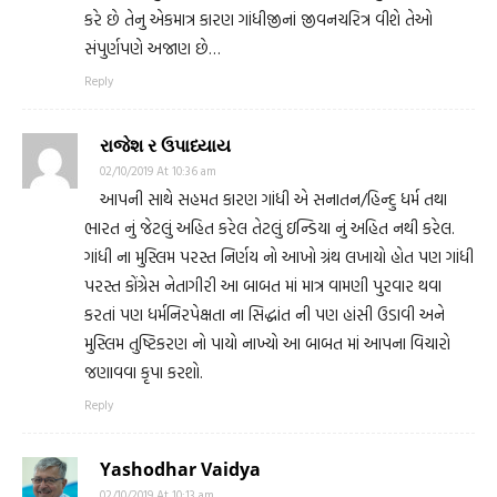
કરે છે તેનુ એકમાત્ર કારણ ગાંધીજીનાં જીવનચરિત્ર વીશે તેઓ
સંપુર્ણપણે અજાણ છે…
Reply
રાજેશ ર ઉપાધ્યાય
02/10/2019 At 10:36 am
આપની સાથે સહમત કારણ ગાંધી એ સનાતન/હિન્દુ ધર્મ તથા
ભારત નું જેટલું અહિત કરેલ તેટલું ઇન્ડિયા નું અહિત નથી કરેલ.
ગાંધી ના મુસ્લિમ પરસ્ત નિર્ણય નો આખો ગ્રંથ લખાયો હોત પણ ગાંધી
પરસ્ત કોંગ્રેસ નેતાગીરી આ બાબત માં માત્ર વામણી પુરવાર થવા
કરતાં પણ ધર્મનિરપેક્ષતા ના સિદ્ધાંત ની પણ હાંસી ઉડાવી અને
મુસ્લિમ તુષ્ટિકરણ નો પાયો નાખ્યો આ બાબત માં આપના વિચારો
જણાવવા કૃપા કરશો.
Reply
Yashodhar Vaidya
02/10/2019 At 10:13 am