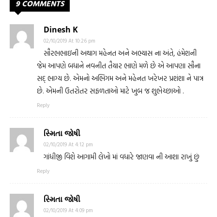
9 COMMENTS
Dinesh K
02/10/2019 At 10:26 pm
સૌરભભાઇની અથાગ મહેનત અને અભ્યાસ ના અંતે, હંમેશની
જેમ આપણે બધાને નવનીત તૈયાર ભાણે મળે છે એ આપણા સૌના
સદ્ ભાગ્ય છે. એમનો અભિગમ અને મહેનત ખરેખર પ્રશંશા ને પાત્ર
છે. એમની ઉતરોતર સફળતાઓ માટે ખુબ જ શુભેચ્છાઓ .
Reply
સ્મિતા જોષી
02/10/2019 At 4:12 pm
ગાંધીજી વિશે આગામી લેખો માં વધારે જાણવા ની આશા રાખું છું
Reply
સ્મિતા જોષી
02/10/2019 At 4:09 pm