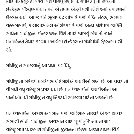
કોઈ પર્ટિક્‌યુલર વિષય વિશે વાંચવું છે( દા.ત. ચંપારણ) તો છેવટના
ઈન્ડેક્‌સ વૉલ્યુમ્સમાંથી તમને એ તમામ એન્ટ્રી મળી રહેશે જ્યાં ચંપારણનો
ઉલ્લેખ થયો. આ જ રીતે સુભાષચંદ્ર બોઝ કે પછી પંડિત નેહરુ, સરદાર
વલ્લભભાઈ, કે બાબાસાહેબ આંબેડકર કે પછી અન્ય કોઈપણ વ્યક્તિ
સાથેના ગાંધીજીના ઈન્ટરેક્‌શન વિશે તમારે જાણવું હોય તો તમને
મહામહેનતે તૈયાર કરવામાં આવેલા ઈન્ડેક્‌સના ગ્રંથોમાંથી રૅફરન્સ મળી
રહે.
ગાંધીજીને સમજવાનું આ પ્રથમ પગથિયું.
ગાંધીજીના સેક્રેટરી મહાદેવભાઈ દેસાઈએ ડાયરીઓ લખી છે. આ ડાયરીનાં
વીસથી વધુ વૉલ્યુમ્સ પ્રગટ થયાં છે. મહાદેવભાઈની ડાયરીઓનાં આ
પાનાંઓમાંથી ગાંધીજીને વધુ નિકટથી સમજવા માટેનો ખજાનો છે.
મહાદેવભાઈના અકાળ અવસાન પછી પ્યારેલાલ નાય્યરે એ જવાબદારી
સંભાળી લીધી. ગાંધીજીના અવસાન બાદ ‘પૂર્ણાહુતિ’ નામના ચાર
વૉલ્યુમ્સમાં પ્યારેલાલે ગાંધીજીના જીવનના છેલ્લા અડધા દાયકા વિશે