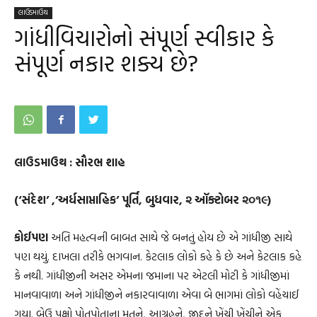
લાઉડમાઉથ
ગાંધીવિચારોનો સંપૂર્ણ સ્વીકાર કે
સંપૂર્ણ નકાર શક્ય છે?
લાઉડમાઉથ : સૌરભ શાહ
(‘સંદેશ’ ,’અર્ધસાપ્તાહિક’ પૂર્તિ, બુધવાર, ૨ ઑક્ટોબર ૨૦૧૯)
કોઈપણ
અતિ મહત્વની બાબત સાથે જે બનતું હોય છે એ ગાંધીજી સાથે
પણ થયું. દાખલા તરીકે ભગવાન. કેટલાક લોકો કહે કે છે અને કેટલાક કહે
કે નથી. ગાંધીજીની અસર એમના જમાના પર એટલી મોટી કે ગાંધીજીમાં
માનવાવાળા અને ગાંધીજીને નકારવાવાળા એવા બે ભાગમાં લોકો વહેંચાઈ
ગયા. બેઉ પક્ષો પોતપોતાના મતને, આગ્રહને, જીદને ખેંચી ખેંચીને એક