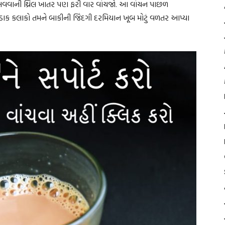
નુભવવાની થ્રિલ ખાતર પણ ફરી વાર વાંચજો. આ વાંચન પાછળ
ોડાક કલાકો તમને બાકીની જિંદગી દરમિયાન ખૂબ મોટું વળતર આપ્યા