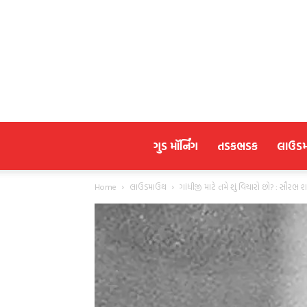
ગુડ મૉર્નિંગ
તડકભડક
લાઉડ
Home
લાઉડમાઉથ
ગાંધીજી માટે તમે શું વિચારો છો? : સૌરભ 