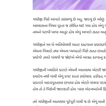
ગાંધીજી વિશે આપણે સાંભળ્યું છે બહુ, જાણ્યું છે ઓછું.
અભ્યાસના વિષય પૂરતા જ સીમિત થઈ ગયા હોય એવું વા
નામને વટાવી ખાવા આતુર હોય એવું આપણે સતત અનુભવ
ગાંધીજીને આ બે અંતિમોમાંથી બહાર કાઢવાના પ્રયાસરૂપે 
એમના વિચારો તથા એમના વ્યવહારો વિશે સતત લખતો રહ્ય
પ્રયોગો’ તમારે વાંચવી જ જોઈએ એવો આગ્રહ કરવાનુ
ગાંધીજીની ખ્યાતિને કારણે એમની આત્મકથા એટલી જાણ
કયારેય નથી વાંચી એવું પ્રગટ કરતાં સંકોચાય. હકીકત
પ્રકરણો પાઠયપુસ્તકમાં છપાયાં હોય એટલે વાંચવા પડયા
હોય તો તે વિશેની જાણકારી હોય. પ્લસ એટનબરોની ફિલ
તમે ગાંધીજીની આત્મકથા પૂરેપૂરી વાંચી જ છે એવું મા