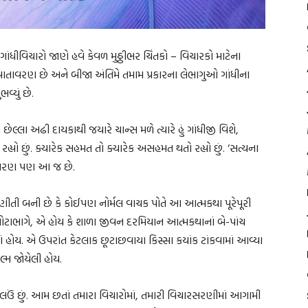
 ગાંધીવિચારો જાણે હવે કેવળ મુઠ્ઠીભર ચિંતકો – વિચારકો માટેના
તાવરણ છે અને બીજા અંતિમે તમામ પ્રકારના લેભાગુઓ ગાંધીના
્યું છે.
છેલ્લા અઢી દાયકાથી જયારે ચાન્સ મળે ત્યારે હું ગાંધીજી વિશે,
ો છું. ક્યારેક સહમત તો ક્યારેક અસહમત થતો રહ્યો છું. ‘સત્યના
ં કારણ પણ આ જ છે.
ીતી બની છે કે કોઈપણ નોર્મલ વાચક પોતે આ આત્મકથા પૂરેપૂરી
, મોટાભાગે, એ હોય કે શાળા જીવન દરમિયાન આત્મકથાનાં બે-પાંચ
ં હોય. એ ઉપરાંત કેટલાક છૂટાછવાયા કિસ્સા કયાંક ટાંકવામાં આવ્યા
્મ જોયેલી હોય.
ની લઉં છું. આમ છતાં તમારા વિચારોમાં, તમારી વિચારસરણીમાં આગામી