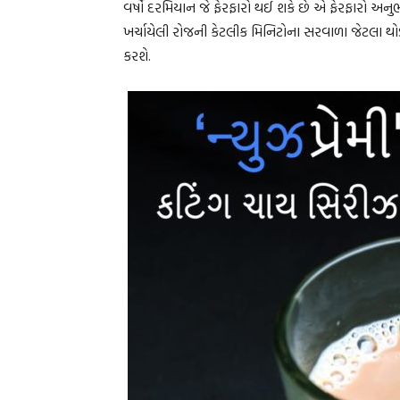
વર્ષો દરમિયાન જે ફેરફારો થઈ શકે છે એ ફેરફારો અ
ખર્ચાયેલી રોજની કેટલીક મિનિટોના સરવાળા જેટલા થ
કરશે.