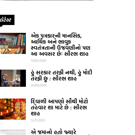
લેટેસ્ટ
એક પત્રકારની માનસિક,
આર્થિક અને ભાવુક
સ્વતંત્રતાની ઉજવણીનો પણ
આ અવસર છેઃ સૌરભ શાહ
15/08/2020
હું સરકાર તરફી નથી, હું મોદી
તરફી છું : સૌરભ શાહ
20/08/2018
દિવાળી આપણો સૌથી મોટો
તહેવાર શા માટે છે : સૌરભ
શાહ
12/11/2023
એ જમાનો હતો જ્યારે