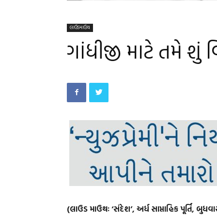
લાઉડમાઉથ
ગાંધીજી માટે તમે શુ
(લાઉડ માઉથઃ ‘સંદેશ’, અર્ધ સાપ્તાહિક પૂર્તિ, બુધવ