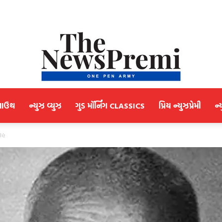
માઉથ
ન્યુઝ વ્યુઝ
ગુડ મૉર્નિંગ CLASSICS
પ્રિય ન્યુઝપ્રેમી
ન્
NewsPremi
શાહ
Gujarati