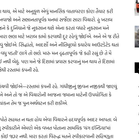
ા થાય, એ માટે અનુકૂળ એવું માનસિક વાતાવરણ કોણ તૈયાર કરી
વાજો અને સભાનતાપૂર્વક મનમાં સર્જેલા સારા વિચારો. હું ખરાબ
 કે દુનિયાને જે નુકસાન થશે એના કરતાં વધારે નુકસાન મને
ે મારા ભલા માટે ખરાબ કામો કરવાથી દૂર રહેવું જોઈએ. અને એ જ રીતે
નવું જોઈએ. સિદ્ધાંતો, આદર્શો અને નીતિમૂલ્યો કયારેય આઉટડેટેડ થતાં
તી’ લાગે તો ભલે. મારું મન દૃઢતાપૂર્વક જે કહી રહ્યું છે તે મેં
નથી બેઠું. પણ મને જે દિશામાં પ્રવાસ કરવાનું મન થાય તે દિશામાં
ી રસ્તામાં કંપની રહે.
ાંચવી જોઈએ—રસ્તામાં કંપની રહે. ગાંધીજીનું જીવન નજીકથી જાણ્યું
કીએ અને તો જ એ વિચારોની આજના જમાના માટેની ઉપયોગિતા કે
લ્યાંકન તેમ જ પુન:અર્થઘટન કરી શકીએ.
થે પોતે સહમત ન થતા હોય એવા વિચારને હૃદયપૂર્વક આદર આપતા. બે
વું સ્વીકારીને એમણે એક વખત પોતાના સામયિક ‘યંગ ઈન્ડિયા’માં
ી કોઈ જરૂર નથી. મારા કરતાં વિરુદ્ધ મતને સ્વીકારવાની સહિષ્ણુતા