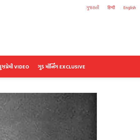
ગુજરાતી
हिन्दी
English
યુઝપ્રેમી VIDEO
ગુડ મૉર્નિંગ EXCLUSIVE