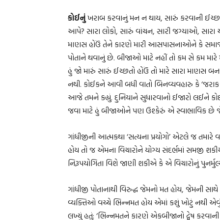
કોઈનું
ખરાબ કરવાનું મન ન થાય, સારું કરવાની ઈચ્છ
આપે? સારા લોકો, સારું વાંચન, સારી જગ્યાઓ, સારા અ
માણસ હોઉં તેને કારણે મારી આસપાસનાઓને કે સમાજને
પોતાને થવાનું છે. બીજાઓ માટે નહીં તો કમ સે કમ માર
હું જો મારું સારું ઈચ્છતો હોઉં તો મારે સારા માણસ બ
નથી. કોઈકને આવી બધી વાતો બિનવ્યવહારુ કે ‘જરાક વધુ પડ
આજે તમને કહ્યું. દુનિયાને સુધારવાનો ઈજારો લઈને કોઈ 
જવા માટે હું બીજાઓને પણ ઉશ્કેરું એ સ્વાભાવિક છે જેથ
ગાંધીજીની આત્મકથા ‘સત્યના પ્રયોગો’ એટલે જ તમારે વ
હોય તો જ એમના વિચારોને યોગ્ય સંદર્ભમાં સમજી શ
નિરૂપયોગિતા વિશે જાણી શકીએ કે એ વિચારોનું પુનર્મુ
ગાંધીજી પોતાનાથી વિરુદ્ધ જેમનો મત હોય, જેમની સા
વ્યક્તિઓ વચ્ચે ભિન્નમત હોય એમાં કશું ખોટું નથી એ
લખ્યું હતું: ‘ભિન્નમતને કારણે એકબીજાનો દ્વેષ કરવાન