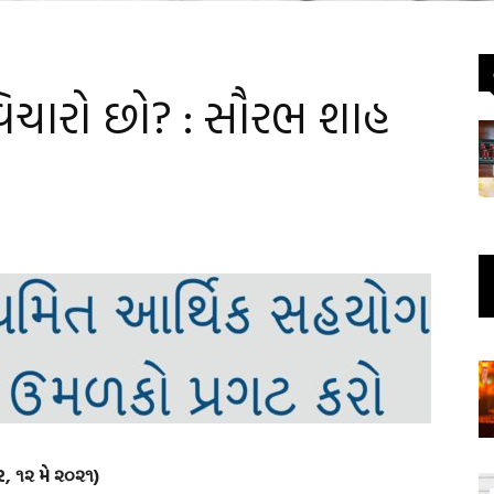
ં વિચારો છો? : સૌરભ શાહ
ાર, ૧૨ મે ૨૦૨૧)