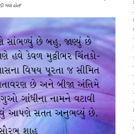
પડી ગયાં હોત!’