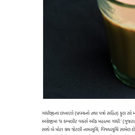
ગાંધીજીનાં લખાણો (પ્રવચનો તથા પત્રો સહિત) કુલ સો મોટ
અંગ્રેજીમાં ‘ધ કમ્પલીટ વર્ક્સ ઑફ મહાત્મા ગાંધી.’ (ગુજર
સાથે બે મોટા ગ્રંથ જેટલી નામસૂચિ, વિષયસૂચિ સામેલ 