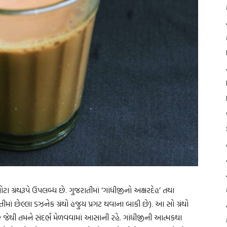
ા ગ્રંથરૂપે ઉપલબ્ધ છે. ગુજરાતીમાં ‘ગાંધીજીનો અક્ષરદેહ’ તથા
ાતીમાં છેલ્લા ડઝનેક ગ્રંથો હજુય પ્રગટ થવાના બાકી છે). આ સો ગ્રંથો
છે જેથી તમને સંદર્ભ મેળવવામાં આસાની રહે. ગાંધીજીની આત્મકથા