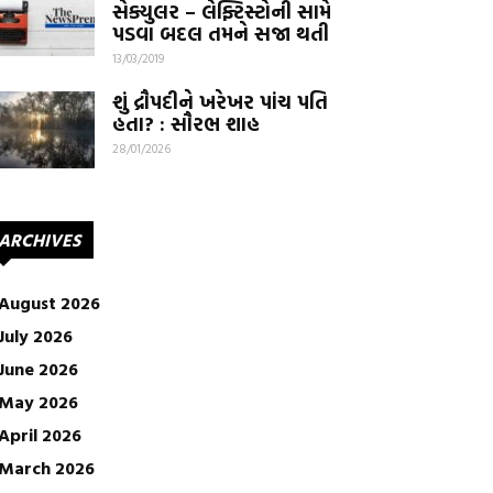
સેક્યુલર – લેફ્ટિસ્ટોની સામે
પડવા બદલ તમને સજા થતી
13/03/2019
શું દ્રૌપદીને ખરેખર પાંચ પતિ
હતા? : સૌરભ શાહ
28/01/2026
ARCHIVES
August 2026
July 2026
June 2026
May 2026
April 2026
March 2026