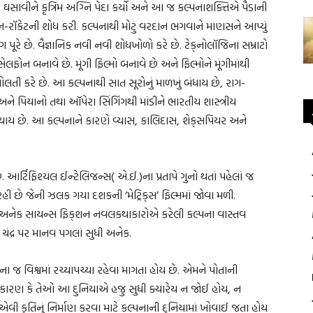
ઘસાવીને કૃત્રિમ અગ્નિ પેદા કર્યો અને આ જ કલ્પનાશક્તિએ પૈડાની
રૉકેટની શોધ કરી. કલ્પનાથી મોટું વરદાન ભગવાને માણસને આપ્યું
ગ પૂરે છે. વૈજ્ઞાનિક નવી નવી શોધખોળો કરે છે. ટેક્‌નોલૉજિના સમ્રાટો
ફોન બનાવે છે. મૂંગી ફિલ્મો બનાવે છે અને ફિલ્મોને મૂંગીમાંથી
ોલતી કરે છે. આ કલ્પનાથી સાત સૂરોનું માળખું બંધાય છે, રાગ-
ને પિયાનો તથા ઑપેરા સિંગિંગથી માંડીને ભારતીય શાસ્ત્રીય
થાય છે. આ કલ્પનાને કારણે વ્યાસ, કાલિદાસ, શેક્‌સપિયર અને
 આર્ટિફિશ્યલ ઈન્ટેલિજન્સ( એ.ઈ.)ના પ્રતાપે ગુનો થતાં પહેલાં જ
છે જેની ઝલક ગયા દશકની ‘મેટ્રિક્‌સ’ ફિલ્મમાં જોવા મળી.
 અનેક સાયન્સ ફિક્‌શન નવલકથાકારોએ કરેલી કલ્પના વાસ્તવ
ચંદ્ર પર માનવ પગલાં સુધી અનેક.
જ વિશ્વમાં રચ્યાપચ્યા રહેવા માગતા હોય છે. એમને પોતાની
ે. કારણ કે તેઓ આ દુનિયાએ હજુ સુધી ક્યારેય ન જોઈ હોય, ન
ી કૃતિનું નિર્માણ કરવા માટે કલ્પનાની દુનિયામાં ખોવાઈ જતા હોય