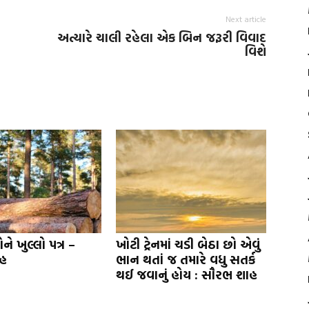
Next article
અત્યારે ચાલી રહેલા એક બિન જરૂરી વિવાદ
વિશે
ઓને ખુલ્લો પત્ર –
ખોટી ટ્રેનમાં ચડી બેઠા છો એવું
હ
ભાન થતાં જ તમારે વધુ સતર્ક
થઈ જવાનું હોય : સૌરભ શાહ