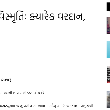
િસ્મૃતિઃ ક્યારેક વરદાન,
્ટ ૨૦૧૯)
દાનમંથી શાપ બની જતાં હોય છે.
થ્થરયુગમાં જ જીવતી હોત. આપણા સૌનું અસ્તિત્વ જંગલી પશુ-પંખી