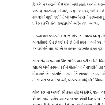
છે. એમને આજની કોઈ પરવા નથી હોતી, આવતી કાલની ખેવ
ખાવાનું, પહેરવાનું, રહેવાનું મળ્યું – ન મળ્યું ત
સગવડોને ભૂલી જઈને તેઓ આવતીકાલની કલ્પનામાં ડૂબી ગ
પ્રૉફેસર ફર્ગેટ જેવા શબ્દપ્રયોગો અસ્તિત્વમાં આવ્યા.
કલ્પના ત્રણ પ્રકારની હોય છે. એક, જે ક્યારેય બન્ય
આવતીકાલે જે કંઈ થઈ શકે છે તેની કલ્પના અને ત્રણ, 
રંગ ઉમેરીને યાદ કરીએ એ કલ્પના જે સ્મૃતિ કરતાં જુદી 
આ ત્રણેય કલ્પનાઓ વિશે થોડીક વાત કરી લઈએ. વિમાનન
જોઈએ એવી કલ્પના કરીને પોતાને પાંખો લગાડીને ઊડ
હોય અને જેમાં બેસીને માણસ પોતે આકાશમાં વિહરી શક
તો એ પણ કલ્પના જ હતી, વાસ્તવમાં એવું કોઈ વિમાન ક
બીજી કલ્પના આપણે સૌ કરતા હોઈએ છીએ. ઘરના વડીલન
એમની સાથે. અનેક અમંગળ કલ્પનાઓથી ચિત્ત ઘેરાઈ જાય
આવવાની છે. એણે શું પહેર્યું હશે, એ શું લાવશે, કેવી ર