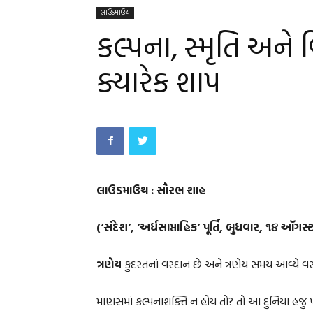
લાઉડમાઉથ
કલ્પના, સ્મૃતિ અને વ
ક્યારેક શાપ
લાઉડમાઉથ : સૌરભ શાહ
(‘સંદેશ’, ’અર્ધસાપ્તાહિક’ પૂર્તિ, બુધવાર, ૧૪ ઑગસ
ત્રણેય
કુદરતનાં વરદાન છે અને ત્રણેય સમય આવ્યે વર
માણસમાં કલ્પનાશક્તિ ન હોય તો? તો આ દુનિયા હજુ પ