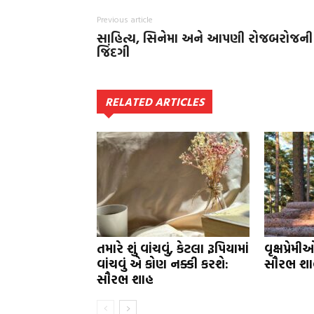
Previous article
સાહિત્ય, સિનેમા અને આપણી રોજબરોજની
જિંદગી
RELATED ARTICLES
તમારે શું વાંચવું, કેટલા રૂપિયામાં
વૃક્ષપ્રેમી
વાંચવું એ કોણ નક્કી કરશે:
સૌરભ શા
સૌરભ શાહ