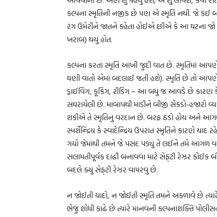
કલ્પના સ્મૃતિની નજીક છે પણ એ સ્મૃતિ નથી. જે કંઈ
રંગ ઉમેરીને જાતને કહેતા હોઈએ છીએ કે આ ઘટના જો આ ર
ખરાબ) થયું હોત.
કલ્પના કરતાં સ્મૃતિ આખી જુદી વાત છે. સ્મૃતિમાં 
ઘણી વાતો એમાં બદલાઈ જતી હશે). સ્મૃતિ છે તો આપણે કે
ડ્રાઈવિંગ, કૂકિંગ, રીડિંગ – આ બધું જ આવડે છે કારણ 
સંઘરાયેલી છે. માબાપથી માંડીને બીજી સેંકડો-હજાર
શકીએ તે સ્મૃતિનું વરદાન છે. બરફ ઠંડો હોય અને આગથી
સ્પર્શેન્દ્રિય કે સ્વાદેન્દ્રિય ઉપરાંત સ્મૃતિને કારણે ય
ગયો જેમાંથી તમને જે પસંદ પડ્યું તે લઈને તમે આગળ વ
સલામતીપૂર્વક દાઢી બનાવવા માટે સેફ્‌ટી રેઝર કોઈક બીજ
બદલે ક્યું સેફ્‌ટી રેઝર વાપરવું છે.
ન જોઈતી યાદો, ન જોઈતી સ્મૃતિ તમને અકળાવે છે ત્
ભેજું શોધી કાઢે છે ત્યારે માનવની કલ્પનાશક્તિ પોલ