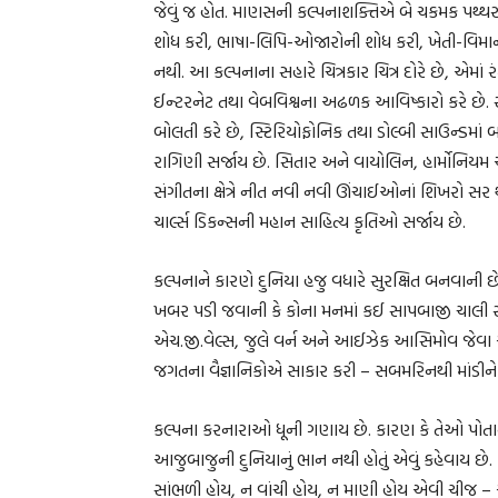
જેવું જ હોત. માણસની કલ્પનાશક્તિએ બે ચકમક પથ્થર 
શોધ કરી, ભાષા-લિપિ-ઓજારોની શોધ કરી, ખેતી-વિમાન-
નથી. આ કલ્પનાના સહારે ચિત્રકાર ચિત્ર દોરે છે, એમાં રં
ઈન્ટરનેટ તથા વેબવિશ્વના અઢળક આવિષ્કારો કરે છે. સેલ
બોલતી કરે છે, સ્ટિરિયોફોનિક તથા ડોલ્બી સાઉન્ડમાં બ
રાગિણી સર્જાય છે. સિતાર અને વાયોલિન, હાર્મોનિયમ અ
સંગીતના ક્ષેત્રે નીત નવી નવી ઊંચાઈઓનાં શિખરો સર 
ચાર્લ્સ ડિકન્સની મહાન સાહિત્ય કૃતિઓ સર્જાય છે.
કલ્પનાને કારણે દુનિયા હજુ વધારે સુરક્ષિત બનવાની છે.
ખબર પડી જવાની કે કોના મનમાં કઈ સાપબાજી ચાલી રહી 
એચ.જી.વેલ્સ, જુલે વર્ન અને આઈઝેક આસિમોવ જેવા
જગતના વૈજ્ઞાનિકોએ સાકાર કરી – સબમરિનથી માંડીને 
કલ્પના કરનારાઓ ધૂની ગણાય છે. કારણ કે તેઓ પોતાના 
આજુબાજુની દુનિયાનું ભાન નથી હોતું એવું કહેવાય છ
સાંભળી હોય, ન વાંચી હોય, ન માણી હોય એવી ચીજ – એવ