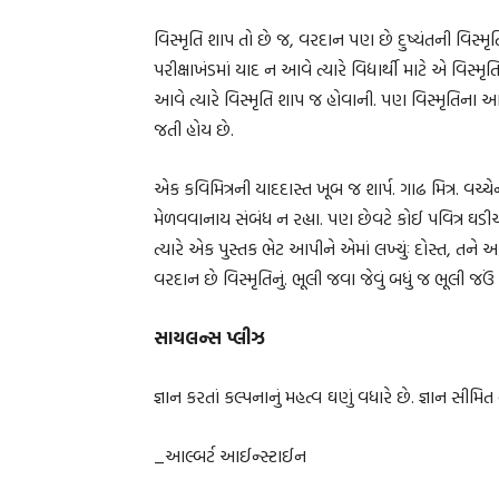
વિસ્મૃતિ શાપ તો છે જ, વરદાન પણ છે દુષ્યંતની વિસ્મૃતિ
પરીક્ષાખંડમાં યાદ ન આવે ત્યારે વિદ્યાર્થી માટે એ વિસ્મ
આવે ત્યારે વિસ્મૃતિ શાપ જ હોવાની. પણ વિસ્મૃતિના
જતી હોય છે.
એક કવિમિત્રની યાદદાસ્ત ખૂબ જ શાર્પ. ગાઢ મિત્ર. વચ
મેળવવાનાય સંબંધ ન રહ્યા. પણ છેવટે કોઈ પવિત્ર ઘડીએ, પ
ત્યારે એક પુસ્તક ભેટ આપીને એમાં લખ્યુંઃ દોસ્ત, તને આશ
વરદાન છે વિસ્મૃતિનું. ભૂલી જવા જેવું બધું જ ભૂલી જઉં છ
સાયલન્સ પ્લીઝ
જ્ઞાન કરતાં કલ્પનાનું મહત્વ ઘણું વધારે છે. જ્ઞાન સી
_આલ્બર્ટ આઈન્સ્ટાઈન