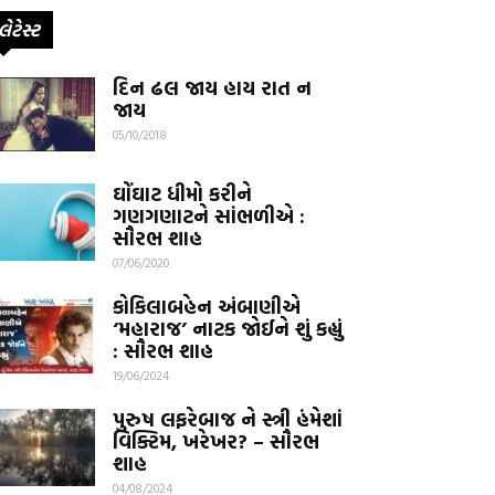
લેટેસ્ટ
દિન ઢલ જાય હાય રાત ન
જાય
05/10/2018
ઘોંઘાટ ધીમો કરીને
ગણગણાટને સાંભળીએ :
સૌરભ શાહ
07/06/2020
કોકિલાબહેન અંબાણીએ
‘મહારાજ’ નાટક જોઈને શું કહ્યું
: સૌરભ શાહ
19/06/2024
પુરુષ લફરેબાજ ને સ્ત્રી હંમેશાં
વિક્ટિમ, ખરેખર? – સૌરભ
શાહ
04/08/2024