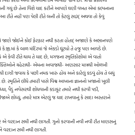
 બની ગયું છે તેના વિશે યાદ કરીને આપણે ઘણી વખત એમાં કલ્પનાના
ીતે નહીં પણ પેલી રીતે બની તો કેટલું સારૂં( અથવા તો કેવું
આપણે જાણે જોઈને કોઈ ફેરફાર નથી કરતા હોતા( અજાણે કે અભાનપણે
.જી.માં કે બાળ મંદિરમાં જે એકડો ઘૂંટ્યો તે હજુ પણ આવડે છે.
કે એ કેવી રીતે થાય તે યાદ છે, મગજના સ્મૃતિકોશોમાં એ વાતો
ો વ્યક્તિઓને ચહેરાથી- એમના અવાજથી- અણસાર માત્રથી ઓળખી
 દાઝી જવાય કે પછી નમક ખારું હોય અને કારેલું કડવું હોય તે બધું
ાદ રહે છે. સ્મૃતિને લીધે તમારી પાસે વિશ્વ આખાના જ્ઞાનનો ખજાનો ખુલી
ધ્યા, પૈડું નવેસરથી શોધવાની કડાકૂટ તમારે નથી કરવી પડી,
ાએ શોધ્યું, તમારે માત્ર એટલું જ યાદ રાખવાનું કે સાદા અસ્તરાને
યારે એ વરદાન સમી નથી લાગતી. ગુનો કરવાની નવી નવી રીત માણસનું
ીસને વરદાન સમી નથી લાગતી.