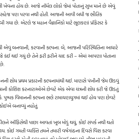
ના હોય છે. આજે નૉર્મલ લોકો જેમાં પોતાનું સુખ માને છે એવું
ેની એમને સહેજ પણ પરવા નથી હોતી. આજની આવી બધી જ ભૌતિક
યા છે. એટલે જ મહાન વૈજ્ઞાનિકો માટે ભૂલકણાં પ્રૉફેસર કે
ું નથી એવું બનવાની, કરવાની કલ્પના. બે, આજની પરિસ્થિતિના આધારે
જે કંઈ થઈ ગયું છે તેને ફરી ફરીને યાદ કરી – એમાં આપણા પોતાના
છે.
ી શોધ પ્રથમ પ્રકારની કલ્પનામાંથી થઈ. માણસે પંખીની જેમ ઊડવું
વાની કોશિશ કરનારાઓએ છેવટે એક એવા યંત્રની શોધ કરી જે ઊડતું
ે. પુષ્પક વિમાનની કલ્પના ભલે રામાયણયુગમાં થઈ હોય પણ છેવટે
ોઈએ બનાવ્યું નહોતું.
ે ઑફિસેથી પાછા આવતાં ખૂબ મોડું થયું, કોઈ સંપર્ક નથી થતો
. કોઈ ગમતી વ્યક્તિ તમને તમારી વર્ષગાંઠના દિવસે વિશ કરવા
ીતે વિશ કરશે એની કલ્પનામાં તમે ખોવાઈ જાવ છો. ત્રીજા પ્રકારની