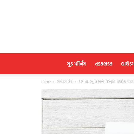
ગુડ મૉર્નિંગ
તડકભડક
લાઉડ
Home
લાઉડમાઉથ
કલ્પના, સ્મૃતિ અને વિસ્મૃતિઃ ક્યારેક વરદ