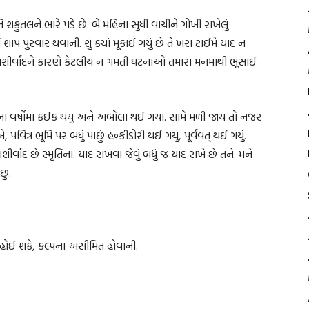
 શકુંતલને ભારે પડે છે. બે મહિના સુધી વાંચીને ગોખી રાખેલું
ૃતિ શાપ પુરવાર થવાની. શું ક્યાં મૂકાઈ ગયું છે તે ખરા ટાઈમે યાદ ન
 આશીર્વાદને કારણે કેટલીય ન ગમતી ઘટનાઓ તમારા મનમાંથી ભૂંસાઈ
્ચેના વર્ષોમાં કંઈક થયું અને અબોલા થઈ ગયા. સામે મળી જાય તો નજર
વિત્ર ભૂમિ પર બધું પાછું હન્કીડોરી થઈ ગયું, પૂર્વવત્‌ થઈ ગયું.
ીર્વાદ છે સ્મૃતિના. યાદ રાખવા જેવું બધું જ યાદ રાખે છે તને. મને
ું.
મિત હોઈ શકે, કલ્પના અસીમિત હોવાની.