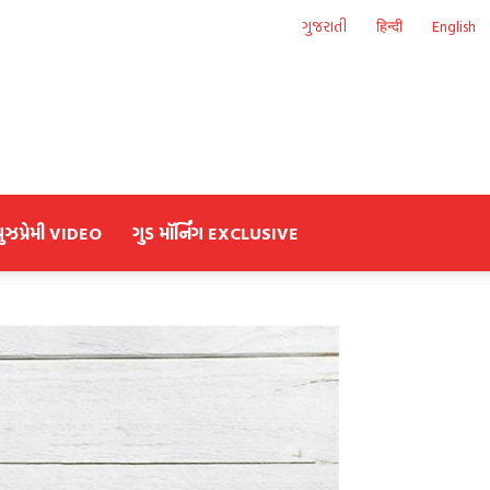
ગુજરાતી
हिन्दी
English
યુઝપ્રેમી VIDEO
ગુડ મૉર્નિંગ EXCLUSIVE