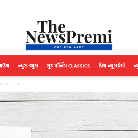
માઉથ
ન્યુઝ વ્યુઝ
ગુડ મૉર્નિંગ CLASSICS
પ્રિય ન્યુઝપ્રેમી
ન્
NewsPremi
ાન, ક્યારેક શાપ
Gujarati