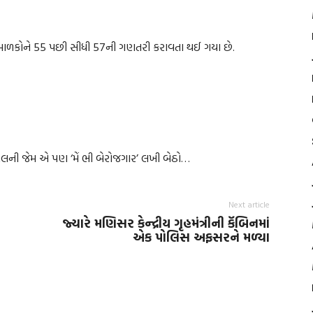
ા બાળકોને 55 પછી સીધી 57ની ગણતરી કરાવતા થઈ ગયા છે.
 પટેલની જેમ એ પણ ‘મેં ભી બેરોજગાર’ લખી બેઠો…
Next article
જ્યારે મણિસર કેન્દ્રીય ગૃહમંત્રીની કૅબિનમાં
એક પોલિસ અફસરને મળ્યા