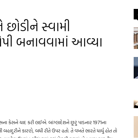
ને છોડીને સ્વામી
પી બનાવવામાં આવ્યા
ના કેસને યાદ કરી લઈએ. બાંગ્લાદેશને છૂટું પાડનાર 1971ના
હાદુરીને કારણે, બધી રીતે ઉપર હતો. તે વખતે ભારતે ધાર્યું હોત તો