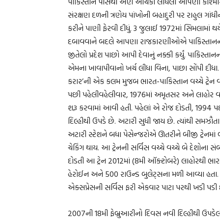
પાકિસ્તાન પાસેથી એણે આંચકી લીધેલો આપણા કાશ્મીરના
સંરક્ષણ દળની ત્રણેય પાંખોની બહાદુરી પર રાહુલ ગાંધી
કરીને પાણી ફેરવી દીધું. 3 જુલાઈ 1972માં સિમલામાં થ
દબાવવાને બદલે આપણા રાજકારણીઓએ પાકિસ્તાનની શરણ
જીતેલો પ્રદેશ પાછો આપી દેવાનું નક્કી કર્યું. પાકિસ્
એમના ખાવાપીવાનો ખર્ચ લીધા વિના, પાછા સોંપી દીધ
કરાર’ની એક કલમ મુજબ ભારત-પાકિસ્તાન વચ્ચે ટ્રેન
પછી પહેલીવહેલીવાર, 1976માં અમૃતસર અને લાહોર વચ્ચ
શરૂ કરવામાં આવી હતી. પહેલાં એ રોજ દોડતી, 1994 પછી
દિલ્હીથી ઉપડે છે. અટારી સુધી જાય છે. ત્યાંથી સમઝૌતા
અટારી સ્ટેશને બધા પેસેન્જરોએ ઊતરીને બીજી ટ્રેનમાં 
ચેકિંગ થાય. આ ટ્રેનની સર્વિસ વચ્ચે વચ્ચે બે દેશોના સ
દોડતી આ ટ્રેન 2012માં (8મી ઑક્ટોબરે) લાહોરથી ભાર
હેરોઈન અને 500 રાઉન્ડ બુલેટ્સના મળી આવ્યા હતા.
એક્સપ્રેસની સર્વિસ ફરી એકવાર પાટા પરથી ખડી પડી 
2007ની 18મી ફેબ્રુઆરીનો દિવસ નવી દિલ્હીથી ઉપડેલ