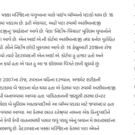
 મક્કા મસ્જિદના વઝુખાના પાસે પાઈપ બૉમ્બનો ધડાકો થાય છે. 16
રામાં પકડાય છે. ફરી એકવાર, અહીં પણ સ્વામી અસીમાનંદજી
જીનું ‘ક્ધફેશન’ આવે છે. પેલા ‘નિર્દોષ-બિચારા’ મુસ્લિમ યુવાનોને
માં આવે છે. એન.આઈ.એ.ની કોર્ટમાં અસીમાનંદજી તથા કર્નલ પુરોહિત
. સૌને નિર્દોષ છોડી મૂકવામાં આવે છે. 14 ફેબ્રુઆરી 2018ના રોજ
ો ત્યારે હૈદરાબાદની એન.આઈ.એ. કોર્ટમાં હું હાજર હતો અને
ન કર્યા હતા એ વાત હું આ જ કૉલમમાં વિગતે લખી ચૂક્યો છું.
ોબર 2007ના રોજ, રમઝાન મહિના દરમ્યાન, અજમેર શરીફની
ા ધડાકામાં બે જણના મોત થયા હતા એ કેસમાં પણ સ્વામી અસીમાનંદજી
ી બનાવવામાં આવ્યા હતા. પાકિસ્તાનની જાસૂસી સંસ્થા ઈન્ટર
ેલા બે મુસ્લિમ આતંકવાદીઓ આ બૉમ્બ ધડાકા માટે જવાબદાર હતા
ામાં આવ્યા. આ કેસમાં ભરત રતેશ્ર્વર નામના એક હિન્દુવાદીને
 કેવી કેવી યાતનામાંથી પસાર થવું પડ્યું એનું બયાન મેં ભરતભાઈના
ભળ્યું છે. હૈદરાબાદના મક્કા મસ્જિદના કેસમાં પણ એમને