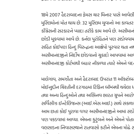
18મે 2007 હૈદરાબાદના ફેમસ ચાર મિનાર પાસે આવેલી
મુસ્લિમોનાં મોત થાય છે. 32 મુસ્લિમ યુવાનો આ કાવત
કૉંગ્રેસની સરકારને પ્યાદા તરીકે કામ આવે છે. અસીમાનંદ
છોડી મૂકવામાં આવે છે. કર્નલ પુરોહિતને પણ સંડોવવા
સહિત કોઈપણ હિન્દુ વિરુદ્ધના આક્ષેપો પુરવાર થતા નથી
અસીમાનંદજીને નિર્દોષ છોડવાનો ચુકાદો આપવામાં આવ્ય
અસીમાનંદજી કોર્ટમાંથી બહાર નીકળ્યા ત્યારે એમને વંદ
માલેગાંવ, સમઝૌતા અને હૈદરાબાદ ઉપરાંત 11 ઑક્ટ
મોઈનુદ્દીન ચિશ્તીની દરગાહમાં ટિફિન બૉમ્બથી થયેલ
તથા અન્ય હિન્દુઓને તથા અભિનવ ભારત ગ્રુપને આરોપ
સર્વિસીઝ ઈન્ટેલિજન્સ (આઈ.એસ.આઈ.) સાથે સંકળાય
આમ છતાં કોઈ પુરાવા વગર અસીમાનંદજીને આમાં સંડોવવ
પણ પકડવામાં આવ્યા. એમના કુટુંબને અને એમને પોતાને
વલસાડના નિવાસસ્થાને રાતવાસો કરીને એમના મોઢે સાં