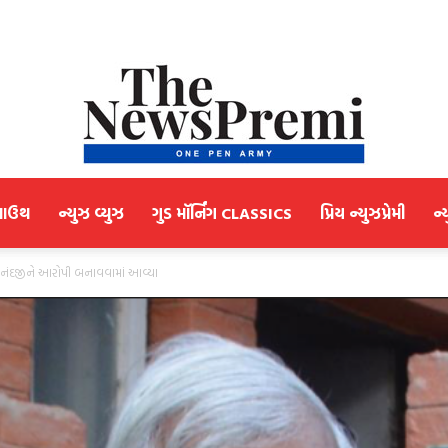
માઉથ
ન્યુઝ વ્યુઝ
ગુડ મૉર્નિંગ CLASSICS
પ્રિય ન્યુઝપ્રેમી
ન્
NewsPremi
ીમાનંદજીને આરોપી બનાવવામાં આવ્યા
Gujarati