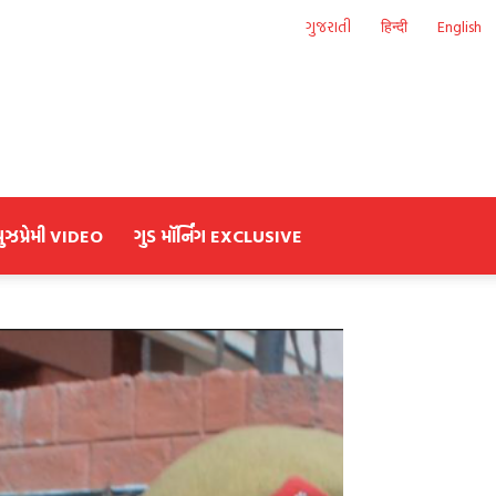
ગુજરાતી
हिन्दी
English
યુઝપ્રેમી VIDEO
ગુડ મૉર્નિંગ EXCLUSIVE