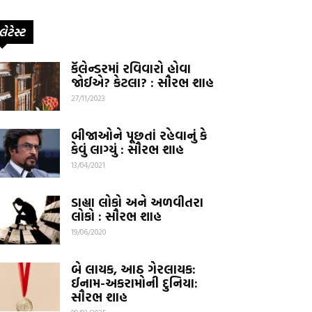
લેટેસ્ટ
કૅલેન્ડરમાં રવિવારો હોવા
જોઈએ? કેટલા? : સૌરભ શાહ
27/11/2023
બીજાઓને પૂછતાં રહેવાનું કે
કેવું લાગ્યું : સૌરભ શાહ
13/04/2021
ડાહ્યા લોકો અને અળવીતરા
લોકો : સૌરભ શાહ
19/06/2020
બે લાયક, આઠ ગેરલાયક:
ઈનામ-અકરામોની દુનિયા:
સૌરભ શાહ