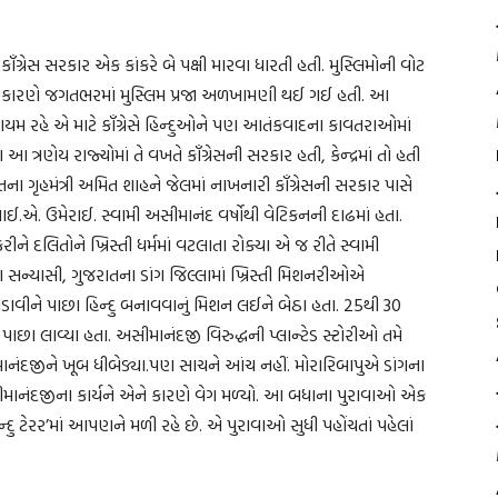
ગ્રેસ સરકાર એક કાંકરે બે પક્ષી મારવા ધારતી હતી. મુસ્લિમોની વોટ
ે કારણે જગતભરમાં મુસ્લિમ પ્રજા અળખામણી થઈ ગઈ હતી. આ
 કાયમ રહે એ માટે કૉંગ્રેસે હિન્દુઓને પણ આતંકવાદના કાવતરાઓમાં
ાણા આ ત્રણેય રાજ્યોમાં તે વખતે કૉંગ્રેસની સરકાર હતી, કેન્દ્રમાં તો હતી
ાતના ગૃહમંત્રી અમિત શાહને જેલમાં નાખનારી કૉંગ્રેસની સરકાર પાસે
ઈ.એ. ઉમેરાઈ. સ્વામી અસીમાનંદ વર્ષોથી વેટિકનની દાઢમાં હતા.
રીને દલિતોને ખ્રિસ્તી ધર્મમાં વટલાતા રોક્યા એ જ રીતે સ્વામી
 સન્યાસી, ગુજરાતના ડાંગ જિલ્લામાં ખ્રિસ્તી મિશનરીઓએ
વીને પાછા હિન્દુ બનાવવાનું મિશન લઈને બેઠા હતા. 25થી 30
 પાછા લાવ્યા હતા. અસીમાનંદજી વિરુદ્ધની પ્લાન્ટેડ સ્ટોરીઓ તમે
માનંદજીને ખૂબ ધીબેડ્યા.પણ સાચને આંચ નહીં. મોરારિબાપુએ ડાંગના
ીમાનંદજીના કાર્યને એને કારણે વેગ મળ્યો. આ બધાના પુરાવાઓ એક
ટેરર’માં આપણને મળી રહે છે. એ પુરાવાઓ સુધી પહોંચતાં પહેલાં