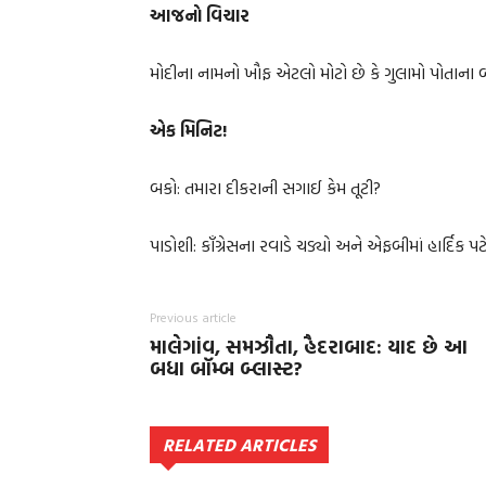
આજનો વિચાર
મોદીના નામનો ખૌફ એટલો મોટો છે કે ગુલામો પોતાન
એક મિનિટ!
બકો: તમારા દીકરાની સગાઈ કેમ તૂટી?
પાડોશી: કૉંગ્રેસના રવાડે ચડ્યો અને એફબીમાં હાર્દિક
Previous article
માલેગાંવ, સમઝૌતા, હૈદરાબાદ: યાદ છે આ
બધા બૉમ્બ બ્લાસ્ટ?
RELATED ARTICLES