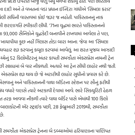
 પ્રદેશ ઉપરાંત બીજું ઘણું બધું મેળવી શકાયું હોત. પણ ભારતીય
ના દાદી અને તે વખતનાં વડાં પ્રધાન ઈન્દિરા ગાંધીએ ‘સિમલા કરાર’
યેલી સંધિની વાસ્તવમાં કોઈ જરૂર જ નહોતી. પાકિસ્તાનનું નાક
ાગતિ સ્વીકારી લીધી. ’71ના યુદ્ધમાં ભારતે પાકિસ્તાનનો
તાનના 93,000 સૈનિકોને યુદ્ધકેદી બનાવીને રાખવામાં આવેલા તે પણ,
ા. ખાયાપીયા કુછ નહીં ગિલાસ તોડા બારા આના. જેવા આ ‘સિમલા
 વ્યવહાર શરૂ કરવાનું કબૂલ કરવામાં આવેલું. આ શરત મુજબ આઝાદી
ેનું 52 કિલોમીટરનું અંતર કાપતી સમઝૌતા એક્સપ્રેસ નામની ટ્રેન
 સપ્તાહમાં બે વાર નીકળતી. અત્યારે આ ટ્રેન સીધી લાહોર નથી જતી.
 એક્સપ્રેસ શરૂ થાય છે જે અટારીથી લાહોર સુધીનો પ્રવાસ કરે છે.
બેસવાનું અને પાકિસ્તાનની વાઘા બૉર્ડરના સ્ટેશન પર સૌનું ફરીથી
ંબંધ વધારે વણસે ત્યારે અટકાવી દેવામાં આવે. ભારે સિક્યુરિટી હેઠળ
ત તરફ આવવા નીકળી ત્યારે વાઘા બૉર્ડર પાસે એમાંથી 100 કિલો
 બાલાકોટની ઍર સ્ટ્રાઈક પછી, 28 ફેબ્રુઆરી 2019થી, સમઝૌતા
છે.
ી સમઝૌતા એક્સપ્રેસ ટ્રેનના બે ડબ્બાઓમાં હરિયાણાના પાણિપત