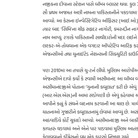
નજીકના દીવાના સ્ટેશન પાસે બૉમ્બ બ્લાસ્ટ થયા. કુલ 
સૌ પ્રથમ અજમત અલી નામના પાકિસ્તાનીને પકડવામાં આવ
આવ્યો. આ કેસના ઈન્વેસ્ટિગેટિવ ઑફિસર (આઈ.ઓ.) ગુ
ત્યાર બાદ ‘સિમિ’ના ચીફ સફદર નાગોરી, કમરુદ્દીન
નામ આપ્યું. રઝાકે પાકિસ્તાની સાથીદારોની મદદ લઈને આ 
લશ્કર-એ-તોયબાના એક વગદાર ઑપરેટિવ આરિફ કસમાન
એજન્સીઓ તથા યુનાઈટેડ નેશન્સની સિક્યુરિટી કાઉન
પણ 2010માં આ તપાસે યુ-ટર્ન લીધો. મુસ્લિમ આરોપીઓ
એજન્સીએ દાવો કર્યો કે સ્વામી અસીમાનંદ આ બૉમ્બ બ
અસીમાનંદજીએ પોતાના ‘ગુનાની કબૂલાત’ કરી છે એવું પણ
(આર.એસ.એસ.)ની આમાં સંડોવણી છે એવું કહેવામાં આવ્
આપીને કહ્યું કે સંઘને બદનામ કરવાની આ ચાલ છે. માર્
યાતનાઓ ગુજારીને કબૂલાતનામું લેવામાં આવ્યું છે. અ
અઠવાડિયે કોર્ટે ચુકાદો આપ્યો. અસીમાનંદજી અને બાકી
કાવતરું ઘડવામાં અને એને પાર પાડવામાં મુસ્લિમ આત
ફેલાવવાનો કૉંગ્રેસનો વધુ એક કારસો નિષ્ફળ ગયો.