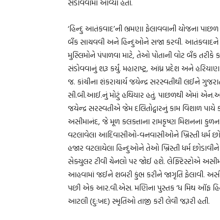
સંડોવવામાં આવ્યા હતા.
‘હિન્દુ આતંકવાદ’ની ભ્રમણા ફેલાવવાની યોજના પાછળ કૉં
બૅંક સાચવવી અને હિન્દુઓને સજા કરવી. આતંકવાદન
મુસ્લિમોને પંપાળવા માટે, તેઓ પોતાની વોટ બૅંક તરીકે
સંડોવવાનું શરૂ કર્યું. મહારાષ્ટ્ર, આંધ્ર પ્રદેશ અને હરિય
જ. કાંચીના શંકરાચાર્ય જયેન્દ્ર સરસ્વતીથી લઈને ગુજર
સી.બી.આઈ.નું મોટું હથિયાર હતું. પાછળથી એમાં એન.આ
જયેન્દ્ર સરસ્વતીએ જેમ દલિતોદ્વારનું કામ વિશાળ પાયે ક
અસીમાનંદ, જે મૂળ કલકત્તાના રામકૃષ્ણ મિશનના કુળના
વટલાવેલા આદિવાસીઓ-વનવાસીઓને ખ્રિસ્તી ધર્મ છોડા
હજાર વટલાયેલા હિન્દુઓને તેઓ ખ્રિસ્તી ધર્મ છોડાવીને
સેક્યુલર ટીવી ચેનલો પર જોઈ હશે. લેફ્ટિસ્ટોએ અસી
આહવામાં જઈને શબરી કુંભ કરીને જાગૃતિ ફેલાવી. અસ
પછી એક આર.વી.એસ. મણિના પુસ્તક ‘ધ મિથ ઑફ હિન્દુ 
આટલી (દુ:ખદ) સ્મૃતિઓ તાજી કરી લેવી જરૂરી હતી.