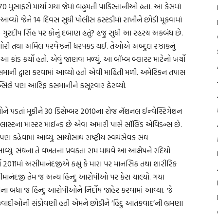
70 મુસાફરો માર્યા ગયા જેમાં બહુમતી પાકિસ્તાનીઓ હતા. આ કેસમાં
્યો જેને 14 દિવસ સુધી પોલીસ કસ્ટડીમાં રાખીને છોડી મૂકવામાં
રદીપ સિંહ પર કોનું દબાણ હતું? હજુ સુધી આ રહસ્ય અકબંધ છે.
 નાગોરી તથા અમિલ પરવેઝની ધરપકડ થઈ. તેઓએ અબ્દુલ રઝાકનું
કાંડ કર્યો હતો. એવું જાણવા મળ્યું. આ બૉમ્બ બ્લાસ્ટ માટેનો ખર્ચો
ી દ્વારા કરવામાં આવ્યો હતો એવી માહિતી મળી. અમેરિકન તપાસ
્સિલે પણ આરિફ કસમાનીને કસૂરવાર ઠેરવ્યો.
ને પડતાં મૂકીને 30 ડિસેમ્બર 2010ના રોજ નૅશનલ ઈન્વેસ્ટિગેશન
્લાસ્ટના માસ્ટર માઈન્ડ છે એવા અમારી પાસે સૉલિડ એવિડન્સ છે.
 કહેવામાં આવ્યું. સાથોસાથ રાષ્ટ્રીય સ્વયંસેવક સંઘ
યું. સંઘના તે વખતના પ્રવકતા રામ માધવે આ આક્ષેપને રદિયો
ચ 2011માં અસીમાનંદજીએ કહ્યું કે મારા પર માનસિક તથા શારીરિક
સીમાનંદજી તેમ જ અન્ય હિન્દુ આરોપીઓ પર કેસ ચાલ્યો. ગયા
ના બધા જ હિન્દુ આરોપીઓને નિર્દોષ જાહેર કરવામાં આવ્યા. જે
ંકવાદીઓની સંડોવણી હતી એમને છોડીને ‘હિંદુ આતંકવાદ’ની ભ્રમણા