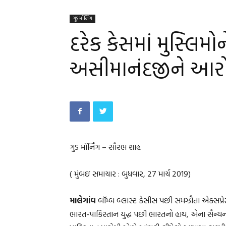
ગુડ મૉર્નિંગ
દરેક કેસમાં મુસ્લિમો
અસીમાનંદજીને આરો
ગુડ મૉર્નિંગ – સૌરભ શાહ
( મુંબઇ સમાચાર : બુધવાર, 27 માર્ચ 2019)
માલેગાંવ
બૉમ્બ બ્લાસ્ટ કેસીસ પછી સમઝૌતા એક્સપ્રેસ
ભારત-પાકિસ્તાન યુદ્ધ પછી ભારતનો હાથ, એના સૈન્યની બ