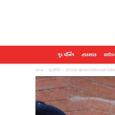
ગુડ મૉર્નિંગ
તડકભડક
લાઉડ
Home
ગુડ મૉર્નિંગ
દરેક કેસમાં મુસ્લિમોને છોડીને સ્વામી અસ