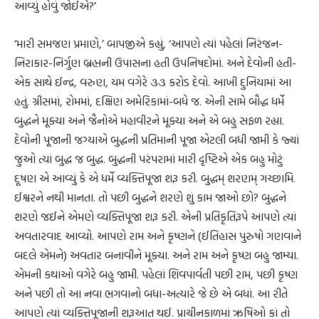
આવ્યું હોવું જોઈએ?’
‘મારી સમજણ પ્રમાણે,’ બાપજીએ કહ્યું, ‘આપણે ત્યાં પહેલાં નિરંજન-
નિરાકાર-નિર્ગુણ બ્રહ્મની ઉપાસના હતી ઉપનિષદોમાં. અને દેવોની હતી-
એક સાથે ઈન્દ્ર, વરુણ, યમ વગેરે ૩૩ કરોડ દેવો. આખી દુનિયામાં આ
હતું. ગ્રીસમાં, રોમમાં, દક્ષિણ અમેરિકામાં-બધે જ. એની સામે બૌદ્ધ ધર્મે
બુદ્ધને મૂક્યા અને જૈનોએ મહાવીરને મૂક્યા અને એ બહુ સફળ રહ્યા.
દેવોની પૂજાની જગ્યાએ બુદ્ધની પ્રતિમાની પૂજા એટલી બધી જામી કે જ્યાં
જુઓ ત્યાં બુદ્ધ જ બુદ્ધ. બુદ્ધની પરંપરામાં મારી દૃષ્ટિએ એક બહુ મોટું
દૂષણ એ આવ્યું કે એ ધર્મે વ્યક્તિપૂજા શરૂ કરી. બુદ્ધમ્ શરણમ્ ગચ્છામિ.
ઈશ્વરને નથી માનતા. તો પછી બુદ્ધને શરણે શું કામ જાઓ છો? બુદ્ધને
શરણે જઈને એમણે વ્યક્તિપૂજા શરૂ કરી. એની પ્રતિકૃતિરૂપે આપણે ત્યાં
અવતારવાદ આવ્યો. આપણે રામ અને કૃષ્ણને (ઈતિહાસ પુરુષો ગણવાને
બદલે એમને) અવતાર બનાવીને મૂક્યા. અને રામ અને કૃષ્ણ બહુ જામ્યા.
એમની કથાઓ વગેરે બહુ જામી. પહેલાં શિવપાર્વતી પછી રામ, પછી કૃષ્ણ
અને પછી તો આ નવા ભગવાનો બધા-અત્યારે જે છે એ બધાં. આ રીતે
આપણે ત્યાં વ્યક્તિપૂજાની શરૂઆત થઈ. પ્રાચીનકાળમાં ઋષિઓ કાં તો