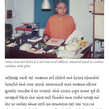
આજના લેખમાં જેનો ઉલ્લેખ છે તે સ્ટડી રૂમમાં સ્વામી સચ્ચિદાનંદ. 1996/97ની સાલની આ તસવીરના
તસવીરકાર: કલ્પેશ દૂધિયા
પાઉંભાજી આવી ગઈ. આશ્રમના સર્વે લોકોએ અને કેટલાક મહેમાનોએ
પેટભરીને એનો સ્વાદ માણ્યો. સંધ્યાઆરતી વખતે આશ્રમના મંદિરમાં
થ્રુઆઉટ આરતીમાં મેં ઘંટ વગાડ્યો. એનો રણકાર હજુય કાનમાં ગૂંજે છે.
બાપજીની વિદાય લેતાં પહેલાં મારી વિનંતીને માન્ય રાખીને બાપજી મને
મેડા પર આવેલા એમના સ્ટડી-કમ-શયનખંડમાં લઈ ગયા. ૧૯૯૬માં