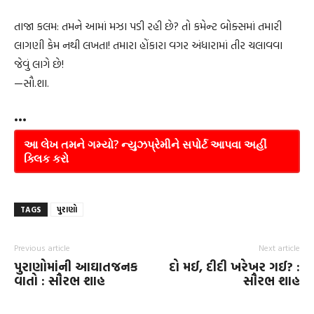
તાજા કલમ: તમને આમાં મઝા પડી રહી છે? તો કમેન્ટ બોક્સમાં તમારી
લાગણી કેમ નથી લખતા! તમારા હોંકારા વગર અંધારામાં તીર ચલાવવા
જેવું લાગે છે!
—સૌ.શા.
•••
આ લેખ તમને ગમ્યો? ન્યુઝપ્રેમીને સપોર્ટ આપવા અહીં
ક્લિક કરો
TAGS
પુરાણો
Previous article
Next article
પુરાણોમાંની આઘાતજનક
દો મઈ, દીદી ખરેખર ગઈ? :
વાતો : સૌરભ શાહ
સૌરભ શાહ