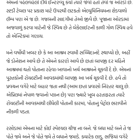
એમનો પહેલવહેલો દીર્ઘ ઈન્ટરવ્યૂ કર્યો ત્યારે જેવો હતો તેવો જ ઓરડો છે.
સ્ટડી ટેબલ પર પ્રકાશ માટે ઉપરથી લટકતો એલ્યુમિનિયમના શેડવાળો
લૅમ્પ પણ એ જ છે. ગજબની સાદગીમાં તેઓ જીવે છે. પૂજાના ઓરડામાં
અજવાળું કરવા માટેની જે સ્વિચ છે તે બેકેલાઈટની કાળી ગોળ સ્વિચ હવે
તો એન્ટિકમાં ગણાય.
મને વર્ષોથી ખબર છે કે આ આશ્રમ સ્વામી સચ્ચિદાનંદે સ્થાપ્યો છે, અહીં
જે ડોનેશન આવે છે તે એમને કારણે આવે છે છતાં બાપજી દર મહિને
આશ્રમમાં થતો પોતાના રહેવા-ખાવાનો ખર્ચ આશ્રમને ચૂકવી દે છે. એમનાં
પુસ્તકોની રોયલ્ટીની આવકમાંથી બાપજી આ ખર્ચ ચૂકવી દે છે. હવે તો
પ્રવચન વગેરે માટે બહાર જતા નથી (આમ છતાં પ્રવાસો નિરંતર ચાલુ છે.
એપ્રિલમાં નેપાળ જવાનો પ્લાન છે) પણ જ્યારે ખૂબ હરતાફરતા ત્યારે
રોયલ્ટીની આવકમાંથી લીધેલી પોતાની કારમાં, પોતાનું પેટ્રોલ ભરાવીને
નીકળી પડતા.
રસોડામાં એમના માટે કોઈ સ્પેશ્યલ ચીજ ના બને. જે બધા માટે બને તે જ
પોતે જમે અને જે પોતે જમે તે બધાને જમાડે. ક્યારેક લાડુ, ભજિયાં વગેરે