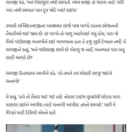
બાપજી કહે, ‘મને બિલકુલ નથી ભાવતી. એમાં ભાજી તો જરાય નહીં. પાંઉ
પણ નથી ભાવતા પણ દૂધ જોડે ખાઈ લઈશ.’
સ્વામી સચ્ચિદાનંદજીના આશ્રમમાં સાંજે પાંચ વાગ્યે રાતના ભોજનની
તૈયારીઓ થઈ જાય છે. છ વાગ્યે તો વાળુ આટોપાઈ ગયું હોય, પણ જે
મિત્રો પાંઉભાજી બનાવીને લઈ આવવાના હતા તે હજુ સુધી દેખાતા નથી. મેં
બાપજીને કહ્યું, ‘મને પાંઉભાજી ભાવે છે એટલું જ નહીં, બનાવતાં પણ બહુ
સારી આવડે છે!’
બાપજી ઉત્સાહમાં આવીને કહે, ‘તો તમને ત્યાં મોકલી આપું! જઈને
બનાવો!’
મેં કહ્યું, ‘હવે તો તૈયાર થઈ ગઈ હશે. નેક્સ્ટ ટાઈમ મુંબઈથી થોડાક મારા
મસાલા લઈને આવીશ ત્યારે બનાવી આપીશ. તમને ભાવશે.’ પછી મેં
વિગતે મારી રેસિપી એમને કહી.