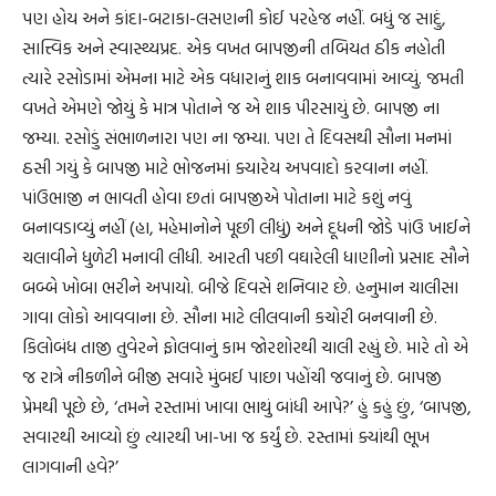
પણ હોય અને કાંદા-બટાકા-લસણની કોઈ પરહેજ નહીં. બધું જ સાદું,
સાત્ત્વિક અને સ્વાસ્થ્યપ્રદ. એક વખત બાપજીની તબિયત ઠીક નહોતી
ત્યારે રસોડામાં એમના માટે એક વધારાનું શાક બનાવવામાં આવ્યું. જમતી
વખતે એમણે જોયું કે માત્ર પોતાને જ એ શાક પીરસાયું છે. બાપજી ના
જમ્યા. રસોડું સંભાળનારા પણ ના જમ્યા. પણ તે દિવસથી સૌના મનમાં
ઠસી ગયું કે બાપજી માટે ભોજનમાં ક્યારેય અપવાદો કરવાના નહીં.
પાંઉભાજી ન ભાવતી હોવા છતાં બાપજીએ પોતાના માટે કશું નવું
બનાવડાવ્યું નહીં (હા, મહેમાનોને પૂછી લીધું) અને દૂધની જોડે પાંઉ ખાઈને
ચલાવીને ધુળેટી મનાવી લીધી. આરતી પછી વઘારેલી ધાણીનો પ્રસાદ સૌને
બબ્બે ખોબા ભરીને અપાયો. બીજે દિવસે શનિવાર છે. હનુમાન ચાલીસા
ગાવા લોકો આવવાના છે. સૌના માટે લીલવાની કચોરી બનવાની છે.
કિલોબંધ તાજી તુવેરને ફોલવાનું કામ જોરશોરથી ચાલી રહ્યું છે. મારે તો એ
જ રાત્રે નીકળીને બીજી સવારે મુંબઈ પાછા પહોંચી જવાનું છે. બાપજી
પ્રેમથી પૂછે છે, ‘તમને રસ્તામાં ખાવા ભાથું બાંધી આપે?’ હું કહું છું, ‘બાપજી,
સવારથી આવ્યો છું ત્યારથી ખા-ખા જ કર્યું છે. રસ્તામાં ક્યાંથી ભૂખ
લાગવાની હવે?’