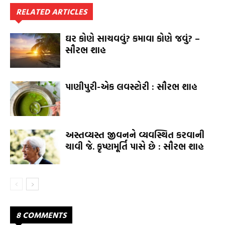
RELATED ARTICLES
ઘર કોણે સાચવવું? કમાવા કોણે જવું? –
સૌરભ શાહ
પાણીપુરી-એક લવસ્ટોરી : સૌરભ શાહ
અસ્તવ્યસ્ત જીવનને વ્યવસ્થિત કરવાની
ચાવી જે. કૃષ્ણમૂર્તિ પાસે છે : સૌરભ શાહ
8 COMMENTS