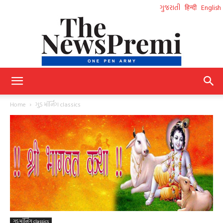
ગુજરાતી
हिन्दी
English
NewsPremi
Home
ગુડ મૉર્નિંગ classics
Gujarati
ગુડ મૉર્નિંગ classics