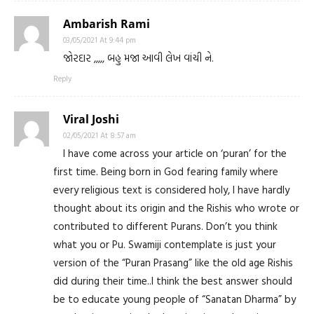
Ambarish Rami
03/05/2021 At 9:44 pm
જોરદાર ,,,,, બહુ મજા આવી લેખ વાંચી ને.
Reply
Viral Joshi
02/05/2021 At 8:57 am
I have come across your article on ‘puran’ for the
first time. Being born in God fearing family where
every religious text is considered holy, I have hardly
thought about its origin and the Rishis who wrote or
contributed to different Purans. Don’t you think
what you or Pu. Swamiji contemplate is just your
version of the “Puran Prasang” like the old age Rishis
did during their time..I think the best answer should
be to educate young people of “Sanatan Dharma” by