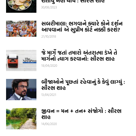
શતાયુ નહીં થાય : સૌરભ શાહ
30/08/2023
સબરીમાલા: ભગવાને ક્યારે કોને દર્શન
આપવાનાં એ સુપ્રીમ કોર્ટ નક્કી કરશે?
21/10/2018
જે માર્ગે જતાં તમારો અંતરાત્મા ડંખે તે
માર્ગનો ત્યાગ કરવાનો: સૌરભ શાહ
18/04/2020
બીજાઓને પૂછતાં રહેવાનું કે કેવું લાગ્યું :
સૌરભ શાહ
13/04/2021
જીવન = મન + તન+ સંજોગો : સૌરભ
શાહ
14/06/2020