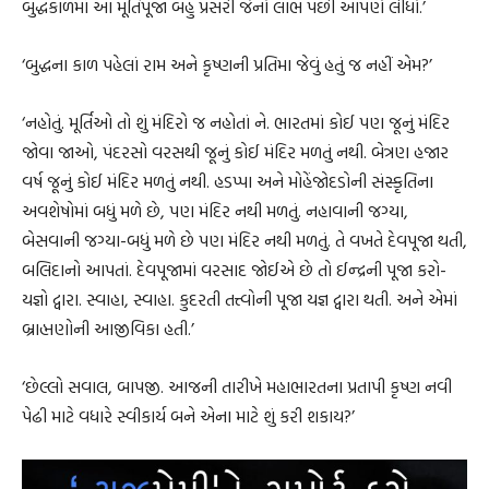
બુદ્ધકાળમાં આ મૂર્તિપૂજા બહુ પ્રસરી જેનો લાભ પછી આપણે લીધો.’
‘બુદ્ધના કાળ પહેલાં રામ અને કૃષ્ણની પ્રતિમા જેવું હતું જ નહીં એમ?’
‘નહોતું. મૂર્તિઓ તો શું મંદિરો જ નહોતાં ને. ભારતમાં કોઈ પણ જૂનું મંદિર
જોવા જાઓ, પંદરસો વરસથી જૂનું કોઈ મંદિર મળતું નથી. બેત્રણ હજાર
વર્ષ જૂનું કોઈ મંદિર મળતું નથી. હડપ્પા અને મોહેંજોદડોની સંસ્કૃતિના
અવશેષોમાં બધું મળે છે, પણ મંદિર નથી મળતું. નહાવાની જગ્યા,
બેસવાની જગ્યા-બધું મળે છે પણ મંદિર નથી મળતું. તે વખતે દેવપૂજા થતી,
બલિદાનો આપતાં. દેવપૂજામાં વરસાદ જોઈએ છે તો ઈન્દ્રની પૂજા કરો-
યજ્ઞો દ્વારા. સ્વાહા, સ્વાહા. કુદરતી તત્ત્વોની પૂજા યજ્ઞ દ્વારા થતી. અને એમાં
બ્રાહ્મણોની આજીવિકા હતી.’
‘છેલ્લો સવાલ, બાપજી. આજની તારીખે મહાભારતના પ્રતાપી કૃષ્ણ નવી
પેઢી માટે વધારે સ્વીકાર્ય બને એના માટે શું કરી શકાય?’