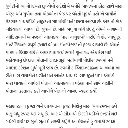
ધુળેટીનો આખો દિવસ છું એવો સંદેશો મેં બપોરે બાપજીના ફોટા સાથે મારા
વૉટ્સઍપ ગ્રુપોમાં તથા એફબીના પેજ પર વહેતો મૂક્યો હતો એ વાંચીને
કેટલાક વાચકમિત્રો નજીકના ગામમાંથી મને મળવા આવ્યા છે. એક તો છેક
નડિયાદથી આવ્યા છે. યુવાન છે. મારું બધું જ વાંચે છે. હું એમને આશ્રમની
ઑફિસમાંથી બાપજીની આત્મકથા ‘મારા અનુભવો’ ખરીદીને ભેટ આપું છું.
ઈન્ટેલિજન્સ બ્યૂરો (આઈ.બી.)માં ઈન્સ્પેક્ટરની ફરજ બજાવે છે. એમને
પાછા નડિયાદ થઈને અમદાવાદ જઈ સવારે જૂનાગઢ એક કેસ માટે
પહોંચવાનું છે છતાં પોતાની લાલ-ભૂરી બત્તીવાળી પોલીસ જીપમાં મને
આણંદ સ્ટેશન સુધી મૂકી જાય છે. સ્વામી સચ્ચિદાનંદજીના આશ્રમમાં આ
રીતે મારા વાચકોને મળીને મને આનંદ થાય છે. બાપજીને પણ. એમણે
મારા વાચકને આપેલી પોતાની આત્મકથાના પહેલા પાને સામે ચાલીને
પોતાના હસ્તાક્ષર કરી આપીને પોતાનો આનંદ વ્યક્ત કર્યો.
મહાભારતના કૃષ્ણ અને ભાગવતના કૃષ્ણ વિશેનું મારું વિચારમંથન હવે
ઘણું બધું સ્પષ્ટ થઈ ગયું છે. આર.એ.સી.માંથી છેલ્લી ઘડીએ કન્ફર્મ થઈ
ગયેલી બર્થ પર સૂતાં સૂતાં મેં નક્કી કર્યું કે આ મંથનને હું વાચકો સમક્ષ