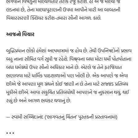
ભગવાન વિષ્ણુના માલ્યાવતાર તરીકે રજૂ કરીશ. હા એ જ માલ્યા જે
લંડનમાં છે, તેના માલ્યાપુરાણની ઉપમા આપીને મારી આ બાબતની
વિચારસરણી ક્લિયર કરીશ-તમારા સૌની આગળ. કાલે.
આજનો વિચાર
બુદ્ધિપ્રધાન લોકો હંમેશાં અલ્પમાત્રામાં જ હોય છે. તેથી ઉપનિષદોનો પ્રભાવ
બહુ નાના સીમિત વર્ગ સુધી જ રહેશે. વિશ્ર્વના બધા મોટા ધર્મો પોતપોતાના
બધા ધર્મગ્રંથો ઉપર સૌનો અધિકાર માને છે. એટલે જ તેને ફરજિયાત
ભણાવવા માટે ધાર્મિક પાઠશાળાઓ પણ ખોલી છે. એક આપણે જ એવા
છીએ જે આપણા મૂળ ગ્રંથને કોઈ જાણી ન લે તેના માટે સજ્જડ પ્રતિબંધ
મૂકીએ છીએ. આવા સંકુચિત પ્રતિબંધોથી આપણને જ નુકસાન થયું, થઈ
રહ્યું છે અને આગળ ભયંકર થવાનું છે.
— સ્વામી સચ્ચિદાનંદ (‘ભાગવતનું ચિંતન’ પુસ્તકની પ્રસ્તાવનામાં)
• • •