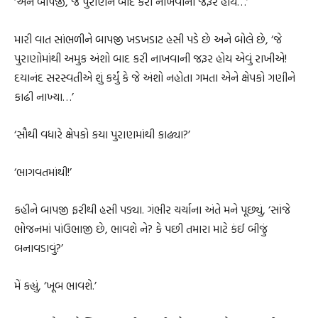
‘અને બાપજી, જે પુરાણને બાદ કરી નાખવાની જરૂર હોય…’
મારી વાત સાંભળીને બાપજી ખડખડાટ હસી પડે છે અને બોલે છે, ‘જે
પુરાણોમાંથી અમુક અંશો બાદ કરી નાખવાની જરૂર હોય એવું રાખીએ!
દયાનંદ સરસ્વતીએ શું કર્યું કે જે અંશો નહોતા ગમતા એને ક્ષેપકો ગણીને
કાઢી નાખ્યા…’
‘સૌથી વધારે ક્ષેપકો કયા પુરાણમાંથી કાઢ્યા?’
‘ભાગવતમાંથી!’
કહીને બાપજી ફરીથી હસી પડ્યા. ગંભીર ચર્ચાના અંતે મને પૂછ્યું, ‘સાંજે
ભોજનમાં પાંઉભાજી છે, ભાવશે ને? કે પછી તમારા માટે કંઈ બીજું
બનાવડાવું?’
મેં કહ્યું, ‘ખૂબ ભાવશે.’