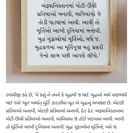
સ્વામીજી કહે છે, ‘મેં કહ્યું ને તમને કે બુદ્ધથી જ થઈ. બુદ્ધનો અર્થ પાછળથી
થઈ ગયો ‘બૂત’ અર્થાત્ મૂર્તિ. ફારસીમાં બૂત એ બુદ્ધનું અપભ્રંશ છે. એટલી
પ્રતિમાઓ બનાવી, એટલી પ્રતિમાઓ બનાવી, ઠેર ઠેર. અફઘાનિસ્તાનમાં
મોટી-ઊંચી પ્રતિમાઓ બનાવી, બામિયાંમાં જે તોડી પાડવામાં આવી. આવી
તો મૂર્તિઓ આખી દુનિયામાં બનાવી. બુદ્ધ ગુફાઓમાં મૂર્તિઓ, બધે જ.