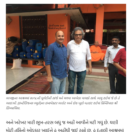
બાપજીના આશ્રમમાં ૨૦૧૮ની ધૂળેટીની સાંજે મને મળવા આવેલા વાચકો સાથે. બ્લ્યુ શર્ટમાં જે છે તે
આઇ.બી. (ઇન્ટેલિજન્સ બ્યુરો)ના ઇન્સ્પેક્ટર બારોટ અને છેક ખૂણે વ્હાઇટ શર્ટમાં પ્રિન્સિપાલ શ્રી
લિમ્બાચિયા.
અને ખરેખર મારી ભૂખ-તરસ બધું જ અહીં આવીને મટી ગયું છે. ઘણી
મોટી તૃપ્તિનો ઓડકાર ખાઈને હું અહીંથી જઈ રહ્યો છું. હું દંતાલી આશ્રમમાં