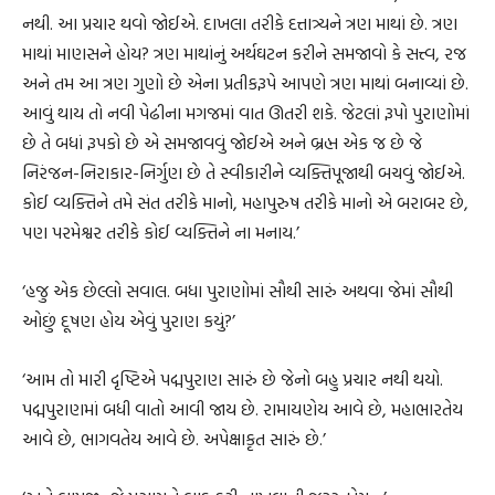
નથી. આ પ્રચાર થવો જોઈએ. દાખલા તરીકે દત્તાત્ર્યને ત્રણ માથાં છે. ત્રણ
માથાં માણસને હોય? ત્રણ માથાંનું અર્થઘટન કરીને સમજાવો કે સત્ત્વ, રજ
અને તમ આ ત્રણ ગુણો છે એના પ્રતીકરૂપે આપણે ત્રણ માથાં બનાવ્યાં છે.
આવું થાય તો નવી પેઢીના મગજમાં વાત ઊતરી શકે. જેટલાં રૂપો પુરાણોમાં
છે તે બધાં રૂપકો છે એ સમજાવવું જોઈએ અને બ્રહ્મ એક જ છે જે
નિરંજન-નિરાકાર-નિર્ગુણ છે તે સ્વીકારીને વ્યક્તિપૂજાથી બચવું જોઈએ.
કોઈ વ્યક્તિને તમે સંત તરીકે માનો, મહાપુરુષ તરીકે માનો એ બરાબર છે,
પણ પરમેશ્વર તરીકે કોઈ વ્યક્તિને ના મનાય.’
‘હજુ એક છેલ્લો સવાલ. બધા પુરાણોમાં સૌથી સારું અથવા જેમાં સૌથી
ઓછું દૂષણ હોય એવું પુરાણ કયું?’
‘આમ તો મારી દૃષ્ટિએ પદ્મપુરાણ સારું છે જેનો બહુ પ્રચાર નથી થયો.
પદ્મપુરાણમાં બધી વાતો આવી જાય છે. રામાયણેય આવે છે, મહાભારતેય
આવે છે, ભાગવતેય આવે છે. અપેક્ષાકૃત સારું છે.’