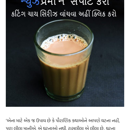
‘એના માટે એક જ ઉપાય છે કે પૌરાણિક કથાઓને આપણે ઘટના નહીં,
પણ લીલા માનીએ. એ ઘટનાઓ નથી. રાસલીલા એ લીલા છે, ઘટના