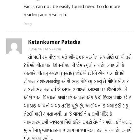
Facts can not be easily found need to do more
reading and research.
Reply
Ketankumar Patadia
30/04/2021 At 5:24 pm
તો પછી સ્વામીજીના મતે શ્રીમદ્ ભગવદ્ગીતા ગ્રંથ કોણે લખ્યો હશે
? કેમકે ગીતા પણ ઊપનીષદ ની જેમ સ્મૃતી ગ્રંથ છે…આપણે જે
અત્યારે ગીતાનું સ્વરૂપ (પુસ્તક) જોઈએ છીએ એમાં પણ ક્ષેપકો
હોવાના ? શંકરાચાર્યજી એ જે ભજ્ ગોવિંદમ્ લખ્યું તે ગોવિંદ કોણ ?
હાલનો સનાતન ધર્મ જે અવતાર વાદની આસ્થા પર ઊભો છે…તે
ખોટો ? આ વિષયની ચર્ચા માટે આપના એક કે બે દિવસ પર્યાપ્ત છે ?
આ પ્રશ્ન આપનો વાચક તરીકે પુંછું છું, આલોચના કે ચર્ચા કરી શકું
તેટલી મારી ક્ષમતા નથી, હા જે વાચકોને હાલની મંદિર કે
આવતારવાદની વ્યવસ્થા વિશે ફરિયાદ હશે તેમને ગમશે… કનૈયાલાલ
મુનશીના ક્રૃષ્ણાવતારના ૨ ભાગ વાંચવાં મલ્યા હતા વાંચ્યા છે….આપે
પણ વાંચ્યા હશે….