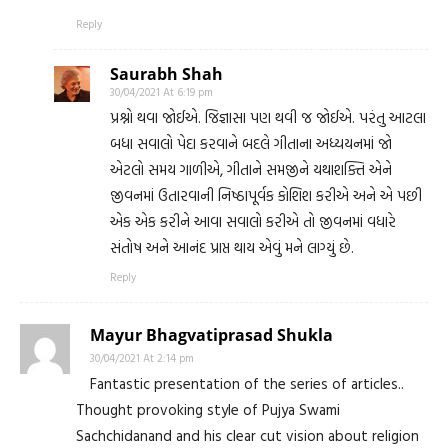
Reply
Saurabh Shah
30/04/2021 At 6:19 pm
પ્રશ્નો થવા જોઈએ. જિજ્ઞાસા પણ થવી જ જોઈએ. પરંતુ આટલા
બધા સવાલો પેદા કરવાને બદલે ગીતાના અધ્યયનમાં જો
એટલો સમય ગાળીએ, ગીતાને સમજીને યથાશક્તિ એને
જીવનમાં ઉતારવાની નિષ્ઠાપૂર્વક કોશિશ કરીએ અને એ પછી
એક એક કરીને આવા સવાલો કરીએ તો જીવનમાં વધારે
સંતોષ અને આનંદ પ્રાપ્ત થાય એવું મને લાગ્યું છે.
Reply
Mayur Bhagvatiprasad Shukla
30/04/2021 At 2:14 pm
Fantastic presentation of the series of articles..
Thought provoking style of Pujya Swami
Sachchidanand and his clear cut vision about religion