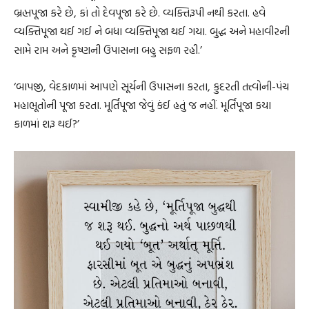
બ્રહ્મપૂજા કરે છે, કાં તો દેવપૂજા કરે છે. વ્યક્તિરૂપી નથી કરતા. હવે
વ્યક્તિપૂજા થઈ ગઈ ને બધા વ્યક્તિપૂજા થઈ ગયા. બુદ્ધ અને મહાવીરની
સામે રામ અને કૃષ્ણની ઉપાસના બહુ સફળ રહી.’
‘બાપજી, વેદકાળમાં આપણે સૂર્યની ઉપાસના કરતા, કુદરતી તત્ત્વોની-પંચ
મહાભૂતોની પૂજા કરતા. મૂર્તિપૂજા જેવું કંઈ હતું જ નહીં. મૂર્તિપૂજા કયા
કાળમાં શરૂ થઈ?’