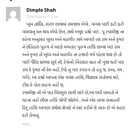
Dimple Shah
27/08/2024 At 11:13 pm
ખૂબ તાર્કિક, સરળ ભાષામાં સમજાય એવો , વાંચ્યા પછી ફરી ફરી
વાંચવાનું મન થાય એવો લેખ, સાથે અમુક પ્રશ્રો પણ , પૂ સ્વામીજી ના
કહેવા અનુસાર બુધ્ધ અને મહાવીર સામે આપણે ત્યાં રામ અને કૃષ્ણ
ને ઇતિહાસ પુરુષ ને બદલે અવતાર પુરુષ તરીકે લાવ્યા પણ રામ
અને કૃષ્ણ તો બુધ્ધ અને મહાવીર નાં હજારો વર્ષ પહેલા થયા છે તો
પછી વૈદિક કાળમાં સૂર્ય ની, દેવોની, નિરાકાર બ્રહ્મ ની પૂજા થતી પણ
રામ કે કૃષ્ણ ની કેમ નહીં, દેવો નું પણ સ્વરુપ તો હતું જ, ઇન્દ્ર, યમ ,
વગેરે, આ પ્રશ્રો આપના એક વાચક તરીકે, જિજ્ઞાસા સંતોષવા માટે,
ટીકા કે પોરા કાઢવા નહીં જ,
સ્વામીજી ની એ વાત બિલકુલ સાચી લાગે છે,આ બધી બાબતો ને
ઘટના નહીં લીલા તરીકે જોવી જોઈએ , અને એક સાચા સનાતની
હિંદુ તરીકે આપણા ગ્રંથોમાં ક્ષેપકો ને બાદ કરીને જે સારું છે એ ગ્રહણ
કરી લેવાનું,
Reply