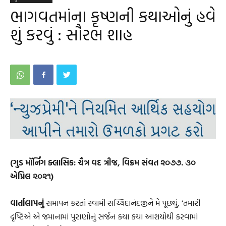
ભાગવતમાંના કૃષ્ણની કથાઓનું હવે
શું કરવું : સૌરભ શાહ
(ગુડ મૉર્નિંગ ક્લાસિક: ચૈત્ર વદ ત્રીજ, વિક્રમ સંવત ૨૦૭૭. ૩૦
એપ્રિલ ૨૦૨૧)
વાર્તાલાપનું
સમાપન કરતાં સ્વામી સચ્ચિદાનંદજીને મેં પૂછ્યું, ‘તમારી
દૃષ્ટિએ એ જમાનામાં પુરાણોનું સર્જન કયા કયા આશયોથી કરવામાં