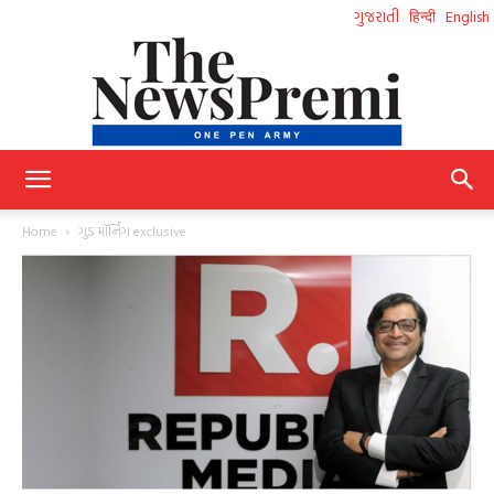
ગુજરાતી
हिन्दी
English
NewsPremi
Home
ગુડ મૉર્નિંગ exclusive
Gujarati