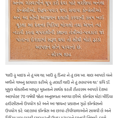
‘થાઉં હું માઇક ને તું મંચ થા; ખાઉં હું ડિનર ને તું લંચ ખા. ચાલ આપણે બંને
મળીને ગામનું કલ્યાણ કરીએ; હું તલાટી થાઉં ને તું સસરપંચ થા.’ કવિ ડૉ.
મુકુલ ચોક્સીના મશહૂર મુક્તકને સાર્થક કરતી રીતરસમ આપણે દેશમાં
અલપોસ્ટ 70 વર્ષથી જોતા અનુભવતા આવ્યા છીએ. કૉન્ગ્રેસ મોટાં મીડિયા
હાઉસીસનો ઉપયોગ કરે અને આ જાયન્ટ પ્રકાશન ગૃહો કૉન્ગ્રેસનો
ઉપયોગ કરે. બદલામાં કૉન્ગ્રેસ આ છાપાં-ટીવીવાળાઓને સાચવી લે અને
મિડિયા પણ વાટકી વ્યવહારની ઉમદા પરંપરાને બખૂબી નિભાવે. વચ્ચે