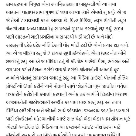
કામ કરવામાં નિપુણ એવા સ્થાનિક કક્ષાના બાહુબલીઓ આ નવા
ભારતના વાતાવરણમાં ગૂંગળાઈ જવા લાગ્યા ત્યારે એમણે શું કર્યું? એ જ
જે તેઓ 7 દાયકાથી કરતા આવ્યા છે. પ્રિન્ટ મિડિયા, ન્યુઝ ટીવીની ન્યુઝ
ચેનલો તથા અન્ય માધ્યમો દ્વારા પ્રજાને ગુમરાહ કરવાનું શરૂ કર્યું. 2014
પછી ભારતની ગાડી પ્રગતિના પારા પરથી ખડી પડી છે અને મોદી
સરકારની દરેકે દરેક નીતિ દેશની ઘોર ખોદી રહી છે એવો પ્રચાર શરૂ થયો.
આ એ જ મીડિયા હતું જે 7 દાયકા સુધી કૉન્ગ્રેસને, એના ભ્રષ્ટ નેતાઓને
છાવરતું રહ્યું. આ એ જ મીડિયા હતું જે કૉન્ગ્રેસ પાસેથી પૈસા, સવલત અને
વગ પ્રાપ્ત કરીને દેશના કરોડો વાચકો-દર્શકો-શ્રોતાઓની આંખમાં ધૂળ
નાખીને પોતાનું સામ્રાજય વધારતું રહ્યું. આ મિડિયા હાઉસો પોતાની તોતિંગ
પ્રોપર્ટીઓ ઊભી કરીને અને પોતાની સાથે જોડાયેલા ખૂબ જાણીતા થયેલા
પત્રકારોને કરોડોની કમાણી કરવાની અનેક તક આપીને દિલ્હીમાં વિશાળ
બંગલાઓની જાહોજલાલી અર્જીત કરવામાં મદદ કરતું રહ્યું. આ તમામ
મિડિયા હાઉસીસ અને એમની સાથે જોડાયેલા ડઝનબંધ જાણીતા પત્રકારો
પાસે કૉન્ગ્રેસની મહેરબાનીથી આજે સાત પેઢી બેઠાં બેઠાં ખાય તોય ન ખૂટે
એટલી ધનદૌલત છે. મિડિયાના આ કપ્શનને વ્હાઇટ વૉશ કરવા માટે
કૉન્ગ્રેસી સરકારો આ મિડિયાકર્મીઓને પદ્દમશ્રી, પદ્દમભુષણ વગેરેથી