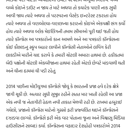
વચ્ચે કોઇને ડાઉટ ન જાય તે માટે અથવા તો કયારેક પાણી નાક સુધી
આવી જાય ત્યારે અથવા તો પરસ્પરના વેસ્ટેડ ઇન્ટરેસ્ટ ટકરાતા હોય
ત્યારે અથવા તો વણબોલ્યા-વણલખ્યા કરારનો કોઇએ એકપક્ષી ભંગ કર્યો
હોય ત્યારે અથવા બ્લેક મેઇલિંગની તમામ સીમાઓ પૂરી થઈ જતી હોય
ત્યારે કૉન્ગ્રેસ આ પત્રકારોનો કાન આમળે અને આ પત્રકારો કૉન્ગ્રેસના
કોઈ કૌભાંડનું સ્કૂપ બહાર લાવીને કૉન્ગ્રેસી નેતાઓને લવિંગ કેરી
લાકડીએ મારીને યાદ કરાવે કે તમારી ચોટલી અમારા હાથમાં છે. હકીકતમાં
બેઉ પક્ષોની ચોટલી એકબીજાના હાથમાં રહેતી એટલે છેવટે માંડવાળી થતી
અને ઘીના ઠામમાં ઘી પડી રહેતું.
2014 પછીના મોદીયુગમાં કૉન્ગ્રેસે જોયું કે ભારતની પ્રજા હવે દરેક ક્ષેત્રે
જાગી ચૂકી છે. અત્યાર સુધી સુષુપ્ત રહીને સતત માર ખાતી રહેલી આ પ્રજા
એક નવી જ નેતાગીરી હેઠળ નવી તાકાત મેળવી રહી છે. રાખમાં ઢબૂરાઈ
ગયેલો, પ્રજાનો કૉન્ગ્રેસ માટેનો ગુસ્સો ફરી પ્રજ્વલિત થઇને કૉન્ગ્રેસને
દઝાડવા લાગ્યો. કૉન્ગ્રેસે ફરી એક વાર પોતાના જૂના અને વિશ્વાસુ મિડિયા
હાઉસીસને સાબદાં કર્યા. કૉન્ગ્રેસના વફાદાર દેશદ્રોહી પત્રકારોએ 2014