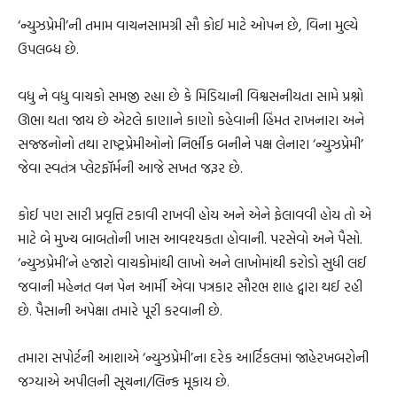
‘ન્યુઝપ્રેમી’ની તમામ વાચનસામગ્રી સૌ કોઈ માટે ઓપન છે, વિના મુલ્યે
ઉપલબ્ધ છે.
વધુ ને વધુ વાચકો સમજી રહ્યા છે કે મિડિયાની વિશ્વસનીયતા સામે પ્રશ્નો
ઊભા થતા જાય છે એટલે કાણાને કાણો કહેવાની હિંમત રાખનારા અને
સજ્જનોનો તથા રાષ્ટ્રપ્રેમીઓનો નિર્ભીક બનીને પક્ષ લેનારા ‘ન્યુઝપ્રેમી’
જેવા સ્વતંત્ર પ્લેટફૉર્મની આજે સખત જરૂર છે.
કોઈ પણ સારી પ્રવૃત્તિ ટકાવી રાખવી હોય અને એને ફેલાવવી હોય તો એ
માટે બે મુખ્ય બાબતોની ખાસ આવશ્યકતા હોવાની. પરસેવો અને પૈસો.
‘ન્યુઝપ્રેમી’ને હજારો વાચકોમાંથી લાખો અને લાખોમાંથી કરોડો સુધી લઈ
જવાની મહેનત વન પેન આર્મી એવા પત્રકાર સૌરભ શાહ દ્વારા થઈ રહી
છે. પૈસાની અપેક્ષા તમારે પૂરી કરવાની છે.
તમારા સપોર્ટની આશાએ ‘ન્યુઝપ્રેમી’ના દરેક આર્ટિકલમાં જાહેરખબરોની
જગ્યાએ અપીલની સૂચના/લિન્ક મૂકાય છે.