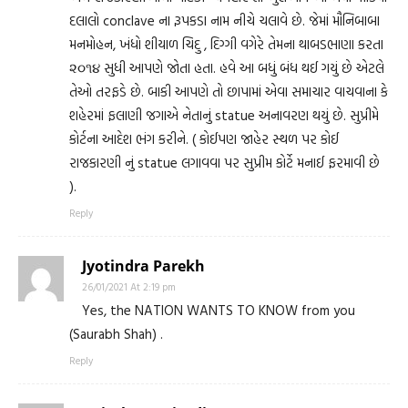
દલાલો conclave ના રૂપકડા નામ નીચે ચલાવે છે. જેમાં મૌનિબાબા
મનમોહન, ખંધો શીયાળ ચિદુ , દિગ્ગી વગેરે તેમના થાબડભાણા કરતા
૨૦૧૪ સુધી આપણે જોતા હતા. હવે આ બધું બંધ થઈ ગયું છે એટલે
તેઓ તરફડે છે. બાકી આપણે તો છાપામાં એવા સમાચાર વાચવાના કે
શહેરમાં ફલાણી જગાએ નેતાનું statue અનાવરણ થયું છે. સુપ્રીમે
કોર્ટના આદેશ ભંગ કરીને. ( કોઈપણ જાહેર સ્થળ પર કોઈ
રાજકારણી નું statue લગાવવા પર સુપ્રીમ કોર્ટે મનાઈ ફરમાવી છે
).
Reply
Jyotindra Parekh
26/01/2021 At 2:19 pm
Yes, the NATION WANTS TO KNOW from you
(Saurabh Shah) .
Reply