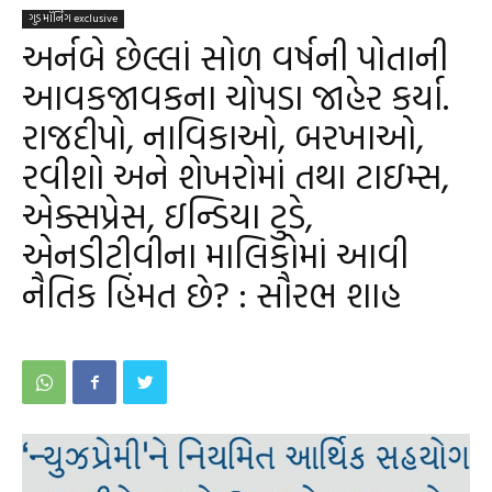
ગુડ મૉર્નિંગ exclusive
અર્નબે છેલ્લાં સોળ વર્ષની પોતાની
આવકજાવકના ચોપડા જાહેર કર્યા.
રાજદીપો, નાવિકાઓ, બરખાઓ,
રવીશો અને શેખરોમાં તથા ટાઇમ્સ,
એક્સપ્રેસ, ઇન્ડિયા ટુડે,
એનડીટીવીના માલિકોમાં આવી
નૈતિક હિંમત છે? : સૌરભ શાહ