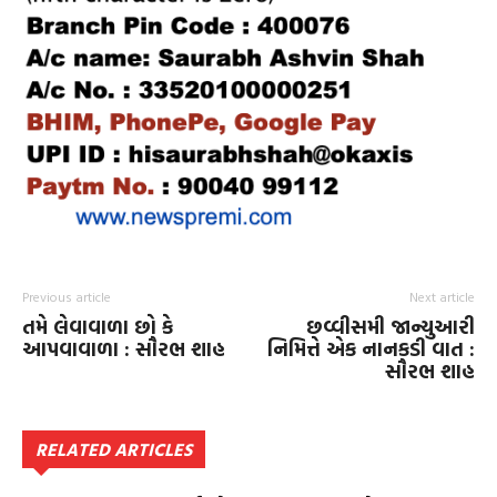
Previous article
Next article
તમે લેવાવાળા છો કે
છવ્વીસમી જાન્યુઆરી
આપવાવાળા : સૌરભ શાહ
નિમિત્તે એક નાનકડી વાત :
સૌરભ શાહ
RELATED ARTICLES