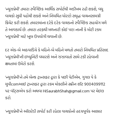
‘ન્યુઝપ્રેમી’ તમારા સ્વૈચ્છિક આર્થિક સપોર્ટથી અડીખમ રહી શકશે, વધુ
વાચકો સુધી પહોંચી શકશે અને નિયમિત ધોરણે સમૃદ્ધ વાચનસામગ્રી
ક્રિયેટ કરી શકશે. તમારામાંના દરેકે દરેક વાચકનો સ્વૈચ્છિક સહયોગ મળે
તે આવકાર્ય છે. તમારા તરફથી મળનારી કોઈ પણ નાની કે મોટી રકમ
‘ન્યુઝપ્રેમી’ માટે ખૂબ ઉપયોગી થવાની છે.
દર એક-બે અઠવાડિયે કે મહિને-બે મહિને મળતો તમારો નિયમિત પ્રતિસાદ
‘ન્યુઝપ્રેમી’ની ઇમ્યુનિટી વધારશે અને ઝંઝાવાતો સામે ટકી રહેવાની
ક્ષમતામાં ઉમેરો કરશે.
‘ન્યુઝપ્રેમી’ને તમે બેન્ક ટ્રાન્સફર દ્વારા કે પછી પેટીએમ, ગુગલ પે કે
યુપીcomઆઈ ટ્રાન્સફર દ્વારા રકમ મોકલીને સ્ક્રીન શૉટ 9004099112
પર વૉટ્સએપ કરો અથવા HiSaurabhShah@gmail.com પર મેઇલ
કરો.
‘ન્યુઝપ્રેમી’ને ઑલરેડી સપોર્ટ કરી રહેલા વાચકોનો હ્રદયપૂર્વક આભાર