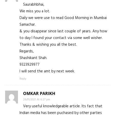
Saurabhbhai,
We miss you a lot.
Daily we were use to read Good Morning in Mumbai
Samachar.
& you disappear since last couple of years. Any how
to day I found your contact via some well wisher.
Thanks & wishing you all the best.
Regards,
Shashikant Shah.
9323929977
I will send the amt by next week.
Reply
OMKAR PARIKH
26/01/2021 At 6:27 pm
Very useful knowledgeable article. Its fact that
Indian media has been puchased by other parties