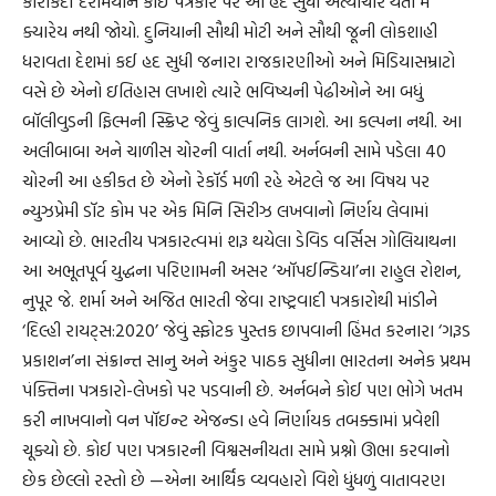
કારકિર્દી દરમિયાન કોઈ પત્રકાર પર આ હદ સુધી અત્યાચાર થતો મેં
ક્યારેય નથી જોયો. દુનિયાની સૌથી મોટી અને સૌથી જૂની લોકશાહી
ધરાવતા દેશમાં કઈ હદ સુધી જનારા રાજકારણીઓ અને મિડિયાસમ્રાટો
વસે છે એનો ઇતિહાસ લખાશે ત્યારે ભવિષ્યની પેઢીઓને આ બધું
બૉલીવુડની ફિલ્મની સ્ક્રિપ્ટ જેવું કાલ્પનિક લાગશે. આ કલ્પના નથી. આ
અલીબાબા અને ચાળીસ ચોરની વાર્તા નથી. અર્નબની સામે પડેલા 40
ચોરની આ હકીકત છે એનો રેકૉર્ડ મળી રહે એટલે જ આ વિષય પર
ન્યુઝપ્રેમી ડૉટ કોમ પર એક મિનિ સિરીઝ લખવાનો નિર્ણય લેવામાં
આવ્યો છે. ભારતીય પત્રકારત્વમાં શરૂ થયેલા ડેવિડ વર્સિસ ગોલિયાથના
આ અભૂતપૂર્વ યુદ્ધના પરિણામની અસર ‘ઑપઈન્ડિયા’ના રાહુલ રોશન,
નુપૂર જે. શર્મા અને અજિત ભારતી જેવા રાષ્ટ્રવાદી પત્રકારોથી માંડીને
‘દિલ્હી રાયટ્સ:2020’ જેવું સ્ફોટક પુસ્તક છાપવાની હિંમત કરનારા ‘ગરૂડ
પ્રકાશન’ના સંક્રાન્ત સાનુ અને અંકુર પાઠક સુધીના ભારતના અનેક પ્રથમ
પંક્તિના પત્રકારો-લેખકો પર પડવાની છે. અર્નબને કોઈ પણ ભોગે ખતમ
કરી નાખવાનો વન પૉઇન્ટ એજન્ડા હવે નિર્ણાયક તબક્કામાં પ્રવેશી
ચૂક્યો છે. કોઈ પણ પત્રકારની વિશ્વસનીયતા સામે પ્રશ્નો ઊભા કરવાનો
છેક છેલ્લો રસ્તો છે —એના આર્થિક વ્યવહારો વિશે ધુંધળું વાતાવરણ