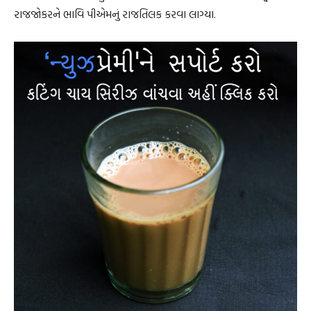
રાજજોકરને ભાવિ પીએમનું રાજતિલક કરવા લાગ્યા.