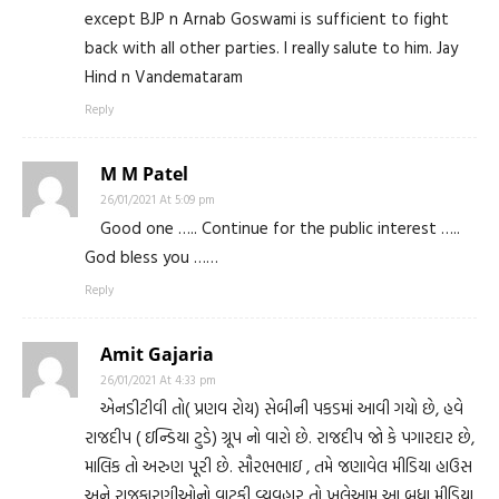
except BJP n Arnab Goswami is sufficient to fight
back with all other parties. I really salute to him. Jay
Hind n Vandemataram
Reply
M M Patel
26/01/2021 At 5:09 pm
Good one ….. Continue for the public interest …..
God bless you ……
Reply
Amit Gajaria
26/01/2021 At 4:33 pm
એનડીટીવી તો( પ્રણવ રોય) સેબીની પકડમાં આવી ગયો છે, હવે
રાજદીપ ( ઇન્ડિયા ટુડે) ગ્રૂપ નો વારો છે. રાજદીપ જો કે પગારદાર છે,
માલિક તો અરુણ પૂરી છે. સૌરભભાઇ , તમે જણાવેલ મીડિયા હાઉસ
અને રાજકારણીઓનો વાટકી વ્યવહાર તો ખુલેઆમ આ બધા મીડિયા