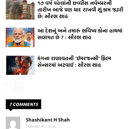
૧૭ વર્ષ પહેલાંની છવ્વીસ નવેમ્બરની
તારીખ આજે પણ યાદ રાખવી શું કામ જરૂરી
છે: સૌરભ શાહ
આ દેશનું અને તમારું ભવિષ્ય કોના હાથમાં
સલામત છે ? : સૌરભ શાહ
કંગના રાણાવતની ‘ઈમરજન્સી’ ફિલ્મ
સેન્સરમાં અટવાઈ : સૌરભ શાહ
7 COMMENTS
Shashikant H Shah
26/01/2021 At 7:23 pm