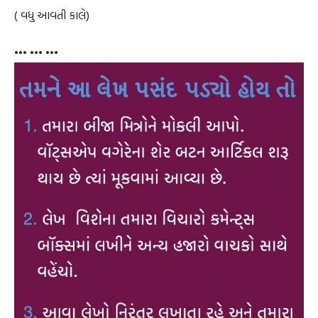
( વધુ આવતી કાલે)
••• ••• •••