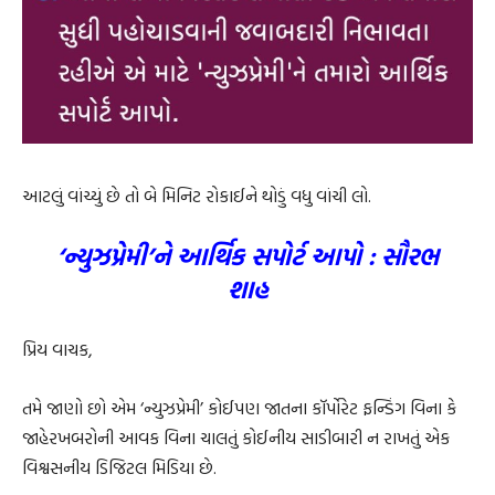
આટલું વાંચ્યું છે તો બે મિનિટ રોકાઈને થોડું વધુ વાંચી લો.
‘ન્યુઝપ્રેમી’ને આર્થિક સપોર્ટ આપો : સૌરભ
શાહ
પ્રિય વાચક,
તમે જાણો છો એમ ‘ન્યુઝપ્રેમી’ કોઈપણ જાતના કૉર્પોરેટ ફન્ડિંગ વિના કે
જાહેરખબરોની આવક વિના ચાલતું કોઈનીય સાડીબારી ન રાખતું એક
વિશ્વસનીય ડિજિટલ મિડિયા છે.