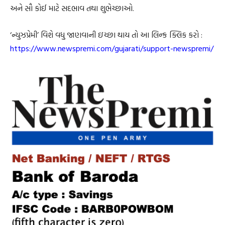
અને સૌ કોઈ માટે સદભાવ તથા શુભેચ્છાઓ.
‘ન્યુઝપ્રેમી’ વિશે વધુ જાણવાની ઇચ્છા થાય તો આ લિન્ક ક્લિક કરો :
https://www.newspremi.com/gujarati/support-newspremi/