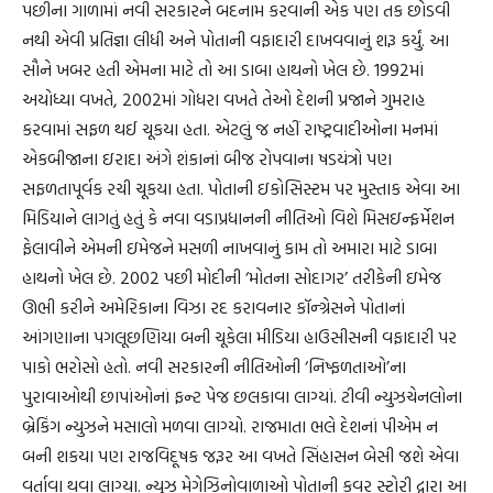
પછીના ગાળામાં નવી સરકારને બદનામ કરવાની એક પણ તક છોડવી
નથી એવી પ્રતિજ્ઞા લીધી અને પોતાની વફાદારી દાખવવાનું શરૂ કર્યું. આ
સૌને ખબર હતી એમના માટે તો આ ડાબા હાથનો ખેલ છે. 1992માં
અયોધ્યા વખતે, 2002માં ગોધરા વખતે તેઓ દેશની પ્રજાને ગુમરાહ
કરવામાં સફળ થઈ ચૂકયા હતા. એટલું જ નહીં રાષ્ટ્રવાદીઓના મનમાં
એકબીજાના ઇરાદા અંગે શંકાનાં બીજ રોપવાના ષડયંત્રો પણ
સફળતાપૂર્વક રચી ચૂકયા હતા. પોતાની ઇકોસિસ્ટમ પર મુસ્તાક એવા આ
મિડિયાને લાગતું હતું કે નવા વડાપ્રધાનની નીતિઓ વિશે મિસઇન્ફર્મેશન
ફેલાવીને એમની ઇમેજને મસળી નાખવાનું કામ તો અમારા માટે ડાબા
હાથનો ખેલ છે. 2002 પછી મોદીની ‘મોતના સોદાગર’ તરીકેની ઇમેજ
ઊભી કરીને અમેરિકાના વિઝા રદ કરાવનાર કૉન્ગ્રેસને પોતાનાં
આંગણાના પગલૂછણિયા બની ચૂકેલા મીડિયા હાઉસીસની વફાદારી પર
પાકો ભરોસો હતો. નવી સરકારની નીતિઓની ‘નિષ્ફળતાઓ’ના
પુરાવાઓથી છાપાંઓનાં ફન્ટ પેજ છલકાવા લાગ્યાં. ટીવી ન્યુઝચેનલોના
બ્રેકિંગ ન્યુઝને મસાલો મળવા લાગ્યો. રાજમાતા ભલે દેશનાં પીએમ ન
બની શકયા પણ રાજવિદૂષક જરૂર આ વખતે સિંહાસન બેસી જશે એવા
વર્તાવા થવા લાગ્યા. ન્યુઝ મેગેઝિનોવાળાઓ પોતાની કવર સ્ટોરી દ્વારા આ