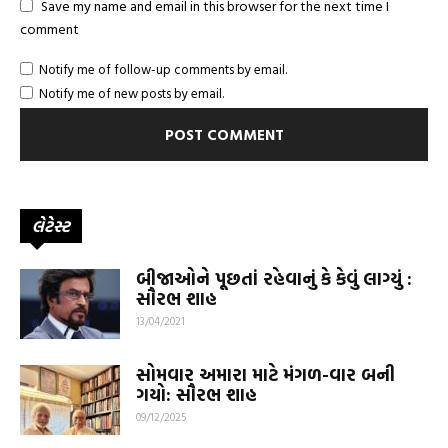
Save my name and email in this browser for the next time I
comment
Notify me of follow-up comments by email.
Notify me of new posts by email.
લેટેસ્ટ
બીજાઓને પૂછતાં રહેવાનું કે કેવું લાગ્યું :
સૌરભ શાહ
13/04/2021
સોમવાર અમારા માટે મંગળ-વાર બની
ગયો: સૌરભ શાહ
09/12/2025