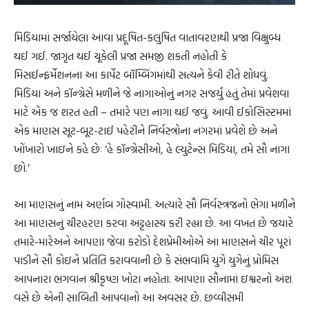
મિડિયામાં સર્જાયેલા આવા પ્રદૂષિત-કલુષિત વાતાવરણથી પ્રજા વિક્ષુબ્ધ
થઈ ગઈ. જાગૃત થઈ ચૂકેલી પ્રજા સમજી શકતી નહોતી કે
મિસઈન્ફર્મેશનના આ કાર્પેટ બૉમ્બિંગમાંથી સત્યને કેવી રીતે શોધવું.
મિડિયા અને કૉન્ગ્રેસે મળીને જે નાગાઓનું નગર સજર્યું હતું તેમાં પ્રવેશવા
માટે એક જ શરત હતી – તમારે પણ નાગા થઈ જવું. આવી ઈકોસિસ્ટમમાં
એક માણસ સૂટ-બૂટ-ટાઈ પહેરીને નિર્વસ્ત્રોના નગરમાં પ્રવેશે છે અને
ખોંખારો ખાઇને કહે છેઃ ‘હે કૉન્ગ્રેસીઓ, હે લ્યુટેન્સ મિડિયા, તમે સૌ નાગા
છો.’
આ માણસનું નામ અર્ણબ ગોસ્વામી. અત્યારે સૌ નિર્વસ્ત્રજનો ભેગા મળીને
આ માણસનું ચીરહરણ કરવા અટ્ટહાસ્ય કરી રહ્યા છે. આ વખત છે જયારે
તમારે-મારેઅને આપણા જેવા કરોડો દેશપ્રેમીઓએ આ માણસને ચીર પૂરાં
પાડીને સૌ કોઇને પ્રતિતિ કરાવવાની છે કે સંભવામિ યુગે યુગેનું પ્રોમિસ
આપનારા ભગવાન શ્રીકૃષ્ણ ખોટા નહોતા. આપણા સૌનામાં ઇશ્વરનો અંશ
વસે છે એની સાબિતી આપવાનો આ અવસર છે. છવ્વીસમી