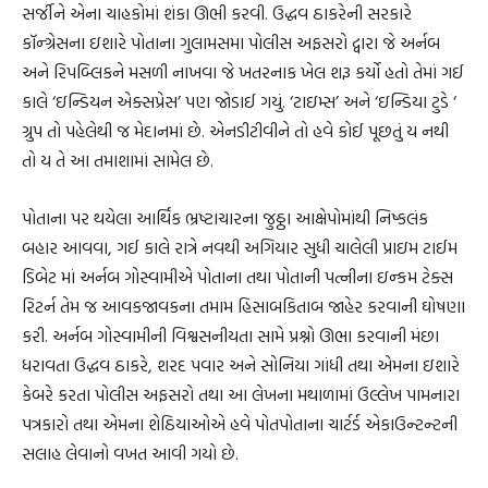
સર્જીને એના ચાહકોમાં શંકા ઊભી કરવી. ઉદ્ધવ ઠાકરેની સરકારે
કૉન્ગ્રેસના ઇશારે પોતાના ગુલામસમા પોલીસ અફસરો દ્વારા જે અર્નબ
અને રિપબ્લિકને મસળી નાખવા જે ખતરનાક ખેલ શરૂ કર્યો હતો તેમાં ગઈ
કાલે ‘ઇન્ડિયન એક્સપ્રેસ’ પણ જોડાઈ ગયું. ‘ટાઇમ્સ’ અને ‘ઇન્ડિયા ટુડે ‘
ગ્રુપ તો પહેલેથી જ મેદાનમાં છે. એનડીટીવીને તો હવે કોઈ પૂછતું ય નથી
તો ય તે આ તમાશામાં સામેલ છે.
પોતાના પર થયેલા આર્થિક ભ્રષ્ટાચારના જુઠ્ઠા આક્ષેપોમાંથી નિષ્કલંક
બહાર આવવા, ગઈ કાલે રાત્રે નવથી અગિયાર સુધી ચાલેલી પ્રાઇમ ટાઈમ
ડિબેટ માં અર્નબ ગોસ્વામીએ પોતાના તથા પોતાની પત્નીના ઇન્કમ ટેક્સ
રિટર્ન તેમ જ આવકજાવકના તમામ હિસાબકિતાબ જાહેર કરવાની ઘોષણા
કરી. અર્નબ ગોસ્વામીની વિશ્વસનીયતા સામે પ્રશ્નો ઊભા કરવાની મંછા
ધરાવતા ઉદ્ધવ ઠાકરે, શરદ પવાર અને સોનિયા ગાંધી તથા એમના ઇશારે
કેબરે કરતા પોલીસ અફસરો તથા આ લેખના મથાળામાં ઉલ્લેખ પામનારા
પત્રકારો તથા એમના શેઠિયાઓએ હવે પોતપોતાના ચાર્ટર્ડ એકાઉન્ટન્ટની
સલાહ લેવાનો વખત આવી ગયો છે.