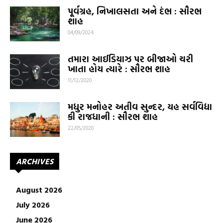
પૂર્વગ્રહ, નિખાલસતા અને દંભ : સૌરભ
શાહ
04/09/2024
તમારા આઈડિયાઝ પર બીજાઓ ચરી
ખાતા હોય ત્યારે : સૌરભ શાહ
11/12/2020
મધુર મનોહર અતીવ સુન્દર, યહ સર્વવિદ્યા
કી રાજધાની : સૌરભ શાહ
22/05/2020
ARCHIVES
August 2026
July 2026
June 2026