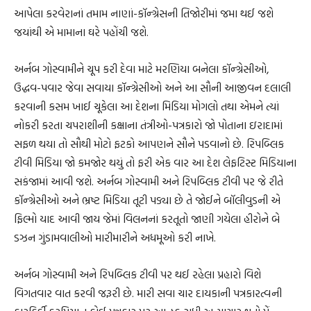
આપેલા કરવેરાનાં તમામ નાણાં-કૉન્ગ્રેસની તિજોરીમાં જમા થઈ જશે
જયાંથી એ મામાના ઘરે પહોંચી જશે.
અર્નબ ગોસ્વામીને ચૂપ કરી દેવા માટે મરણિયા બનેલા કૉન્ગ્રેસીઓ,
ઉદ્ધવ-પવાર જેવા સવાયા કૉન્ગ્રેસીઓ અને આ સૌની આજીવન દલાલી
કરવાની કસમ ખાઈ ચૂકેલા આ દેશના મિડિયા મોગલો તથા એમને ત્યાં
નોકરી કરતા ચપરાશીની કક્ષાના તંત્રીઓ-પત્રકારો જો પોતાના ઇરાદામાં
સફળ થયા તો સૌથી મોટો ફટકો આપણને સૌને પડવાનો છે. રિપબ્લિક
ટીવી મિડિયા જો કમજોર થયું તો ફરી એક વાર આ દેશ લેફટિસ્ટ મિડિયાના
સકંજામાં આવી જશે. અર્નબ ગોસ્વામી અને રિપબ્લિક ટીવી પર જે રીતે
કૉન્ગ્રેસીઓ અને ભ્રષ્ટ મિડિયા તૂટી પડ્યા છે તે જોઈને બૉલીવુડની એ
ફિલ્મો યાદ આવી જાય જેમાં વિલનનાં કરતૂતો જાણી ગયેલા હીરોને બે
ડઝન ગુંડામવાલીઓ મારીમારીને અધમૂઓ કરી નાખે.
અર્નબ ગોસ્વામી અને રિપબ્લિક ટીવી પર થઈ રહેલા પ્રહારો વિશે
વિગતવાર વાત કરવી જરૂરી છે. મારી સવા ચાર દાયકાની પત્રકારત્વની