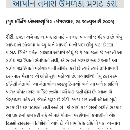
(ગુડ મૉર્નિંગ એક્સક્લુઝિવ : મંગળવાર, ૨૬ જાન્યુઆરી ૨૦૨૧)
રોટી,
કપડાં અને મકાન. માણસ માટે આ ત્રણ પાયાની જરૂરિયાત છે એવું
આપણને કહેવામાં આવ્યું અને આપણે માની પણ લીધું. પણ છેલ્લાં
પાંસઠ-સિત્તેર વર્ષના ગાળામાં આપણે જોયું છે કે સમાજના જે સ્તરની આ
ત્રણેય જરૂરિયાતો સંતોષાતી નથી, એ સ્તરને સરકારે જ્યારે જ્યારે આ
ત્રણેય જરૂરિયાતો પહોંચાડવાની કોશિશ કરી છે ત્યારે ત્યારે રૂપિયામાંથી
દસ-પંદર પૈસા જ એ લોકો સુધી પહોંચ્યા છે. પંચ્યાશીથી નેવું ટકા રકમ
કૉંગ્રેસી નેતાઓ, આ નેતાઓના જીહજુરિયાઓ અને આ બંને પ્રજાતિને
પાળતાપોષતા અસામાજિક તત્ત્વોમાં વહેંચાઈ જતી હોય છે. આના બે
ગેરફાયદા. એક તો, જેમને જરૂર છે રોટી, કપડાં, મકાનની એમના સુધી
સરકારી મદદ પહોંચતી નથી અને બે—જે લોકો કરવેરાઓ ભરીને સરકાર
આ પ્રકારનાં કામ કરી શકે એ માટે પોતાના પરસેવાની કમાણીનો એક
હિસ્સો સરકારની તિજોરીને આપે છે એ પ્રામાણિક લોકોને પણ અન્યાય