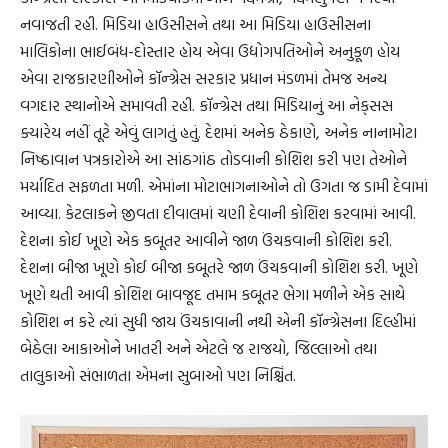
નવાજતી રહી. મિડિયા હાઉસીસને તથા આ મિડિયા હાઉસીસના
માલિકોના ભાઈબંધ-દોસ્તાર હોય એવા ઉદ્યોગપતિઓને અનુકૂળ હોય
એવા રાજકારણીઓને કૉન્ગ્રેસ સરકાર પ્રધાન મંડળમાં તેમજ અન્ય
વગદાર સ્થાનોએ સમાવતી રહી. કૉન્ગ્રેસ તથા મિડિયાનું આ નેક્‌સસ
ક્યારેય નહીં તૂટે એવું લાગતું હતું. દેશમાં અનેક ઠેકાણે, અનેક નાનામોટા
નિષ્ઠાવાન પત્રકારોએ આ સાંઠગાંઠ તોડવાની કોશિશ કરી પણ તેઓને
મર્યાદિત સફળતા મળી. એમાંના મોટાભાગનાઓને તો ઉગતા જ ડામી દેવામાં
આવ્યા. કેટલાકને જીવતા દીવાલમાં ચણી દેવાની કોશિશ કરવામાં આવી.
દેશના કોઈ ખૂણે એક કબૂતર આવીને જાળ ઉંચકવાની કોશિશ કરી.
દેશના બીજા ખૂણે કોઈ બીજા કબૂતરે જાળ ઉંચકવાની કોશિશ કરી. ખૂણે
ખૂણે થતી આવી કોશિશ બાવજૂદ તમામ કબૂતર ભેગા મળીને એક સાથે
કોશિશ ન કરે ત્યાં સુધી જાય ઉંચકાવાની નથી એની કૉન્ગ્રેસના દિલ્હીમાં
બેઠેલા આકાઓને ખાતરી અને એટલે જ રાજયો, જિલ્લાઓ તથા
તાલુકાઓ સંભાળતા એમના સુબાઓ પણ નિશ્ચિંત.