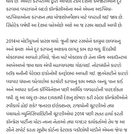
થાય છે. એમણે કરવેરાઓ દ્વારા આપેલી રકમ દેશની કમજોરીઓને દૂર
કરવામાં વપરાવાને બદલે કૉન્ગ્રેસીઓના અને એમના અડખિયા-
પડખિયાઓના કરપ્શન તથા મોજશોખવૈભવ માટે વપરાતી થઈ જાય છે.
સિત્તેરેક વર્ષથી આ દેશમાં વત્તેઓછે અંશે આ જ રસમ ચાલતી આવી છે.
2014માં મોદીયુગનો પ્રારંભ થયો. જૂની ભ્રષ્ટ રસમોને કાબુમાં લાવવાનું
અને ક્રમશઃ એને દૂર કરવાનું અશકય લાગતું કામ શરૂ થયું. દિલ્હીથી
મોકલવામાં આવતો રૂપિયો, જેના માટે મોકલાય છે તેના બૅન્ક અકાઉન્ટમાં
આખેઆખો જમા થાય એવી મહાવ્યવસ્થા ગોઠવાઈ. નોટબંધીને કારણે
બ્લૅક મનીની પેરેલલ ઇકોનોમી કન્ટ્રોલમાં આવતી ગઈ. જીએસટીને કારણે
વ્યાપાર ધંધાના વહેવારોમાં કરચોરી કરવાનું કામ અઘરું બન્યું. પાન કાર્ડ
અને આધાર કાર્ડના કૉમ્બિનેશન પછી આર્થિક વ્યવહારોની પારદર્શકતા
વધી. શું આ બધું છ-સાત દાયકાથી દેશનું શોષણ કરી રહેલા કૉન્ગ્રેસીઓને
સ્વીકાર્ય હોઈ શકે? જનરલ ઈલેક્શન્સ, રાજયોની ચૂંટણીઓ તથા
પંચાયતો-મ્યુનિસિપાલિટીની ચૂંટણીઓમાં 2014 પછી સતત હાર્યા કરતી
કૉન્ગ્રેસ પાર્ટીના મોટા-નાના નેતાઓ તથા વગદાર કાર્યકર્તાઓ તેમ જ આ
સૌને સપોર્ટ કરતા સુપ્રીમ કોર્ટના કેટલાક વકીલોથી માંડીને એમના જેવાં જ