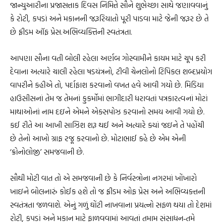
જાન્યુઆરીના પ્રજાસત્તાક દિવસ નિમિત્તે સૌને શુભેચ્છા સાથે જણાવવાનું
કે રોટી, કપડાં અને મકાનની જરૂરિયાતો પૂરી પાડવા માટે જેની જરૂર છે તે
છે ફ્રીડમ ઑફ પ્રેસ.અભિવ્યક્તિની સ્વતંત્રતા.
આપણા સૌના વતી બોલી રહેલા અર્ણબ ગોસ્વામીને કાયમ માટે ચૂપ કરી
દેવાના અત્યારે ચાલી રહેલા ષડયંત્રનો, ટીવી ચેનલોનો ટિપિકલ શબ્દપ્રયોગ
વાપરીને કહીએ તો, પર્દાફાશ કરવાનો વખત હવે આવી ગયો છે. મિડિયા
હાઉસીસનાં તેમ જ તેમનાં કુકર્મોમાં ભાગીદારી ધરાવતાં પત્રકારત્વનાં મોટાં
માથાઓનાં નામ દઇને એમને એક્સપોઝ કરવાનો સમય આવી ગયો છે.
કઈ રીતે આ આખી સાઝિશ શરૂ થઈ અને અત્યારે ક્યાં જઇને તે પહોંચી
છે તેનો આખો ગ્રાફ રજૂ કરવાનો છે. મોટાભાઈ કહે છે એમ એની
‘ક્રોનોલોજી’ સમજવાની છે.
સૌથી મોટી વાત તો એ સમજવાની છે કે નિર્વસ્ત્રોના નગરમાં ખોંખારો
ખાઇને બોલનારું કોઈક હશે તો જ ફ્રીડમ ઓફ પ્રેસ અને અભિવ્યક્તની
સ્વતંત્રતા જળવાશે. એનું ગળું ઘોંટી નાખવાના પ્રયત્નો સફળ થયા તો દેશમાં
રોટી, કપડાં અને મકાન માટે ફાળવવામાં આવતાં તમામ સંસાધન‐તમે